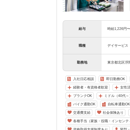
給与
時給1,226
職種
デイサービス
勤務地
東京都北区浮間
入社日応相談
即日勤務OK
経験者・有資格者歓迎
女性
ブランクOK
ミドル（40代～
バイク通勤OK
自転車通勤OK
交通費支給
社会保険あり
各種手当（家族・役職・インセンテ
資格取得支援制度あり
髪型