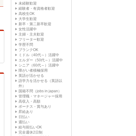
未経験歓迎
経験者・有資格者歓迎
高校生OK
大学生歓迎
新卒・第二新卒歓迎
女性活躍中
主婦・主夫歓迎
フリーター歓迎
学歴不問
ブランクOK
ミドル（40代～）活躍中
エルダー（50代～）活躍中
シニア（60代～）活躍中
障がい者積極採用
英語が活かせる
語学力を活かせる（英語以
外）
国籍不問（jobs in japan）
管理職・マネージャー採用
高収入・高額
ボーナス・賞与あり
昇給あり
日払い
週払い
給与前払いOK
完全週休2日制