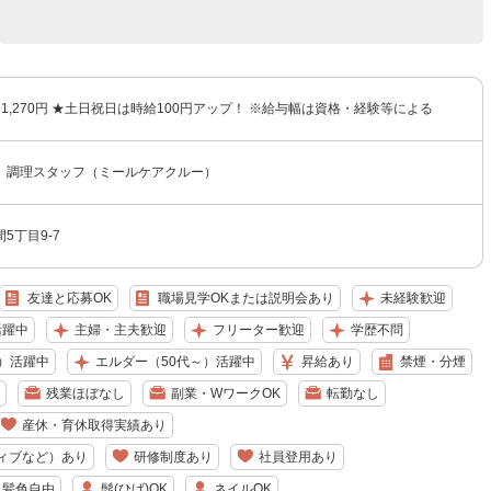
円〜1,270円 ★土日祝日は時給100円アップ！ ※給与幅は資格・経験等による
 調理スタッフ（ミールケアクルー）
5丁目9-7
友達と応募OK
職場見学OKまたは説明会あり
未経験歓迎
活躍中
主婦・主夫歓迎
フリーター歓迎
学歴不問
）活躍中
エルダー（50代～）活躍中
昇給あり
禁煙・分煙
残業ほぼなし
副業・WワークOK
転勤なし
産休・育休取得実績あり
ィブなど）あり
研修制度あり
社員登用あり
・髪色自由
髭(ひげ)OK
ネイルOK