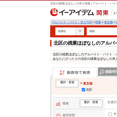
北区の残業ほぼなしの求人情報 | アルバイト・バ
エ
関東
アルバイト・バイト・求人TOP
>
関東
>
東京都
>
勤務地
職種
北区の残業ほぼなしのアルバ
北区の残業ほぼなしのアルバイト・バイト・
あなたにぴったりの北区の残業ほぼなしの求
勤務地で検索
通勤時間・区
選択・変更
東京都
北区
未選択
選択・変更
職種
ア
雇用形態