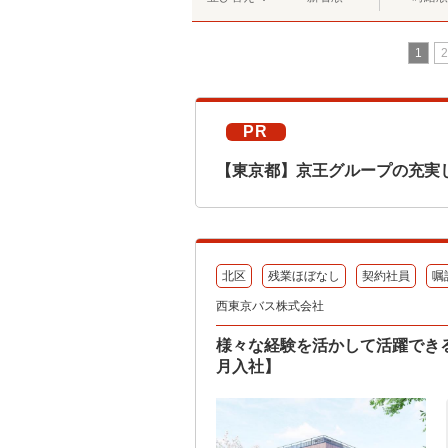
1
2
PR
【東京都】京王グループの充実
北区
残業ほぼなし
契約社員
嘱
西東京バス株式会社
様々な経験を活かして活躍でき
月入社】