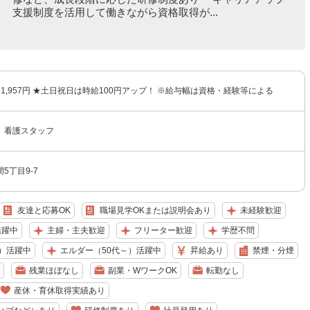
支援制度を活用して働きながら資格取得が...
円〜1,957円 ★土日祝日は時給100円アップ！ ※給与幅は資格・経験等による
 看護スタッフ
5丁目9-7
友達と応募OK
職場見学OKまたは説明会あり
未経験歓迎
活躍中
主婦・主夫歓迎
フリーター歓迎
学歴不問
）活躍中
エルダー（50代～）活躍中
昇給あり
禁煙・分煙
残業ほぼなし
副業・WワークOK
転勤なし
産休・育休取得実績あり