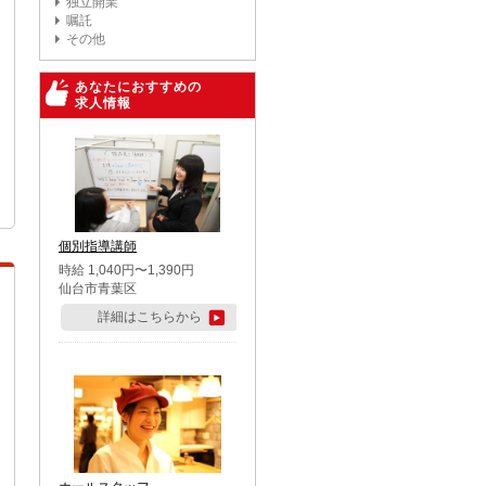
独立開業
嘱託
その他
あなたにおすすめの
求人情報
個別指導講師
時給 1,040円〜1,390円
仙台市青葉区
詳細はこちらから