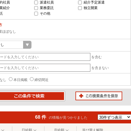
約社員
派遣社員
紹介予定派遣
業紹介
業務委託
独立開業
託
その他
方
業ほぼなし
を含む
を含まない
なし
本日掲載
締切間近
この検索条件を保存
条件で検索
68 件
の情報が見つかりました
日給順
月給順
並び替え解除