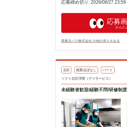
応募締め切り: 2026/08/27 23:5
応募
かんた
西東京バス株式会社 の他の求人をみる
北区
残業ほぼなし
パート
ツクイ北区浮間（デイサービス）
未経験者歓迎/経験不問/研修制