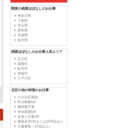
関東の残業ほぼなしのお仕事
神奈川県
千葉県
埼玉県
群馬県
茨城県
栃木県
残業ほぼなしのお仕事人気エリア
足立区
葛飾区
町田市
青梅市
江戸川区
北区の他の特徴のお仕事
入社日応相談
即日勤務OK
履歴書不要
Web面接OK
友達と応募OK
職場見学OKまたは説明会あり
大量募集（10名以上）