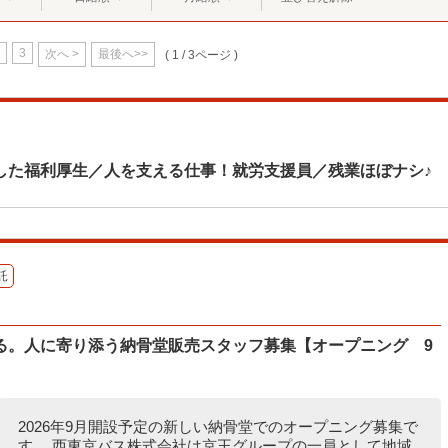
3
次へ >
最後へ>>
( 1 / 3ページ )
した福利厚生／人を支える仕事！就労支援員／残業ほぼナシ♪
託
る。人に寄り添う納骨堂販売スタッフ募集【オープニング 9
2026年9月開設予定の新しい納骨堂でのオープニング募集で
す。 西東京バス株式会社は京王グループの一員として地域