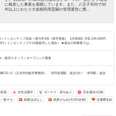
に根差した事業を展開しています。また、八王子市内で50
年以上にわたり大規模民間霊園の管理運営に携...
00円＋インセンティブ支給＋賞与年3回（前年実績） 【月収例】月収 249,400円
900円＋インセンティブ※10基販売した場合） ★過去の同事業では...
内・販売スタッフ／オープニング募集
町32-11（正光寺内販売事務所） 「赤羽岩淵駅」徒歩3分／「赤羽駅」徒歩
者歓迎
女性活躍中
ボーナス・賞与あり
完全週休2日制
結・駅チカ
残業ほぼなし
残業少なめ(月20h未満)
交通費支給