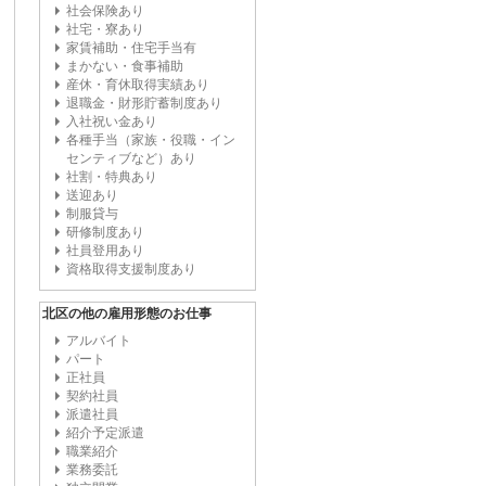
社会保険あり
社宅・寮あり
家賃補助・住宅手当有
まかない・食事補助
産休・育休取得実績あり
退職金・財形貯蓄制度あり
入社祝い金あり
各種手当（家族・役職・イン
センティブなど）あり
社割・特典あり
送迎あり
制服貸与
研修制度あり
社員登用あり
資格取得支援制度あり
北区の他の雇用形態のお仕事
アルバイト
パート
正社員
契約社員
派遣社員
紹介予定派遣
職業紹介
業務委託