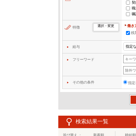
契
職
嘱
働き
選択・変更
特徴
残
給与
フリーワード
その他の条件
指定
この
検索結果一覧
並び替え ：
新着順
時給順