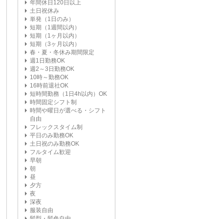
年間休日120日以上
土日祝休み
単発（1日のみ）
短期（1週間以内）
短期（1ヶ月以内）
短期（3ヶ月以内）
春・夏・冬休み期間限定
週1日勤務OK
週2～3日勤務OK
10時～勤務OK
16時前退社OK
短時間勤務（1日4h以内）OK
時間固定シフト制
時間や曜日が選べる・シフト
自由
フレックスタイム制
平日のみ勤務OK
土日祝のみ勤務OK
フルタイム歓迎
早朝
朝
昼
夕方
夜
深夜
服装自由
髪型・髪色自由