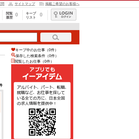
質問
サイトマップ
掲載ご希望のお客様へ
閲覧
キープ
0
0
履歴
リスト
ログイン
キープ中のお仕事（0件）
保存した検索条件（
0
件）
閲覧したお仕事（0件）
件