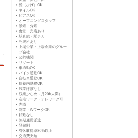
髭（ひげ）OK
ネイルOK
ピアスOK
オープニングスタッフ
禁煙・分煙
食堂・売店あり
駅直結・駅チカ
託児所あり
上場企業・上場企業のグルー
プ会社
公的機関
リゾート
車通勤OK
バイク通勤OK
自転車通勤OK
扶養内勤務OK
残業ほぼなし
残業少なめ（月20h未満）
在宅ワーク・テレワーク可
内職
副業・WワークOK
転勤なし
無期雇用派遣
登録制
有休取得率80%以上
交通費支給