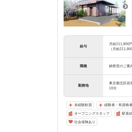
月給211,9
給与
（月給211,
職種
納骨堂のご案
東京都北区岩淵
勤務地
10分
未経験歓迎
経験者・有資格
オープニングスタッフ
駅直
社会保険あり