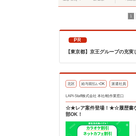
1
PR
【東京都】京王グループの充実
北区
給与前払いOK
派遣社員
LAPI-Staff株式会社 本社/軽作業窓口
☆★レア案件登場！★☆履歴書
部OK！