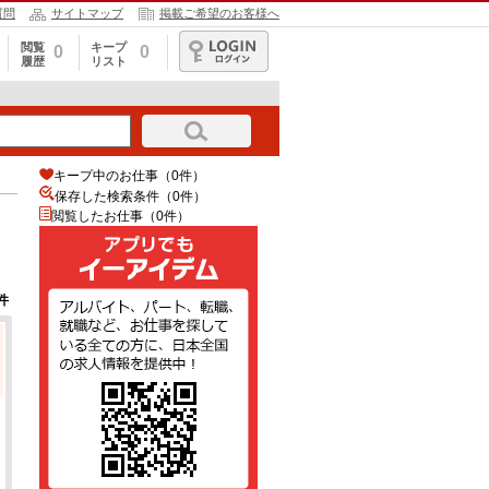
質問
サイトマップ
掲載ご希望のお客様へ
閲覧
キープ
0
0
履歴
リスト
ログイン
キープ中のお仕事（0件）
保存した検索条件（
0
件）
閲覧したお仕事（0件）
件