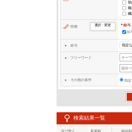
契
職
嘱
給与
選択・変更
特徴
給
給与
フリーワード
その他の条件
指定
この
検索結果一覧
並び替え ：
新着順
時給順