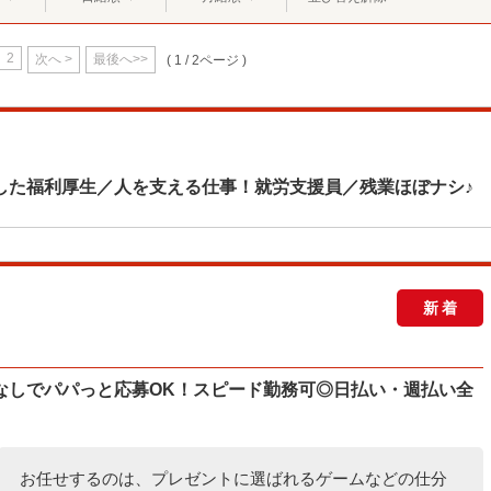
2
次へ >
最後へ>>
( 1 / 2ページ )
した福利厚生／人を支える仕事！就労支援員／残業ほぼナシ♪
新着
なしでパパっと応募OK！スピード勤務可◎日払い・週払い全
お任せするのは、プレゼントに選ばれるゲームなどの仕分