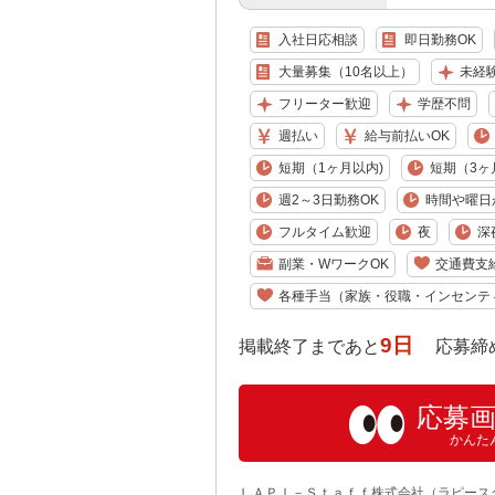
入社日応相談
即日勤務OK
大量募集（10名以上）
未経
フリーター歓迎
学歴不問
週払い
給与前払いOK
短期（1ヶ月以内)
短期（3ヶ
週2～3日勤務OK
時間や曜日
フルタイム歓迎
夜
深
副業・WワークOK
交通費支
各種手当（家族・役職・インセンテ
9日
掲載終了まであと
応募締め切り:
応募
かんた
ＬＡＰＩ－Ｓｔａｆｆ株式会社（ラピース