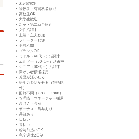
未経験歓迎
経験者・有資格者歓迎
高校生OK
大学生歓迎
新卒・第二新卒歓迎
女性活躍中
主婦・主夫歓迎
フリーター歓迎
学歴不問
ブランクOK
ミドル（40代～）活躍中
エルダー（50代～）活躍中
シニア（60代～）活躍中
障がい者積極採用
英語が活かせる
語学力を活かせる（英語以
外）
国籍不問（jobs in japan）
管理職・マネージャー採用
高収入・高額
ボーナス・賞与あり
昇給あり
日払い
週払い
給与前払いOK
完全週休2日制