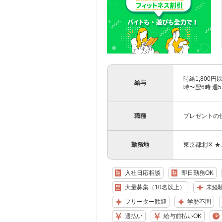
時給1,800
給与
時〜翌6時 週5
職種
プレゼントの
勤務地
東京都北区 
入社日応相談
即日勤務OK
大量募集（10名以上）
未経
フリーター歓迎
学歴不問
週払い
給与前払いOK