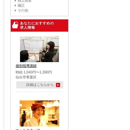
独立開業
嘱託
その他
あなたにおすすめの
求人情報
個別指導講師
時給 1,040円〜1,390円
仙台市青葉区
詳細はこちらから