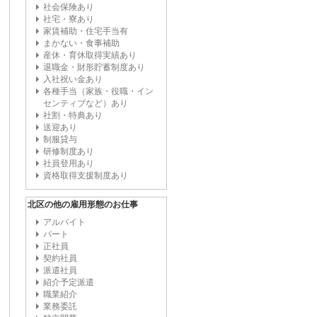
社会保険あり
社宅・寮あり
家賃補助・住宅手当有
まかない・食事補助
産休・育休取得実績あり
退職金・財形貯蓄制度あり
入社祝い金あり
各種手当（家族・役職・イン
センティブなど）あり
社割・特典あり
送迎あり
制服貸与
研修制度あり
社員登用あり
資格取得支援制度あり
北区の他の雇用形態のお仕事
アルバイト
パート
正社員
契約社員
派遣社員
紹介予定派遣
職業紹介
業務委託