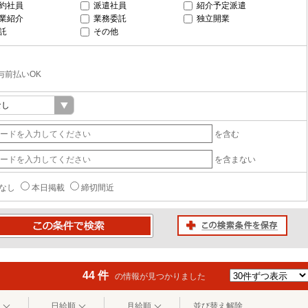
約社員
派遣社員
紹介予定派遣
業紹介
業務委託
独立開業
託
その他
与前払いOK
を含む
を含まない
なし
本日掲載
締切間近
この検索条件を保存
条件で検索
44 件
の情報が見つかりました
日給順
月給順
並び替え解除