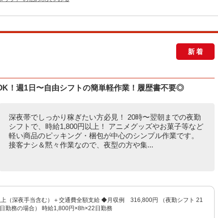
新着
いOK！週1日〜自由シフトの簡単軽作業！履歴書不要◎
深夜帯でしっかり稼ぎたい方必見！ 20時〜翌朝までの夜勤
シフトで、時給1,800円以上！ アニメグッズやお菓子等など
軽い商品のピッキング・梱包が中心のシンプル作業です。
接客ナシ＆黙々作業なので、夜型の方や集...
円以上（深夜手当含む）＋交通費全額支給 ◆月収例 316,800円 （夜勤シフト 21
日勤務の場合） 時給1,800円×8h×22日勤務