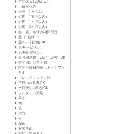
年間休日120日以上
土日祝休み
単発（1日のみ）
短期（1週間以内）
短期（1ヶ月以内）
短期（3ヶ月以内）
春・夏・冬休み期間限定
週1日勤務OK
週2～3日勤務OK
10時～勤務OK
16時前退社OK
短時間勤務（1日4h以内）OK
時間固定シフト制
時間や曜日が選べる・シフト
自由
フレックスタイム制
平日のみ勤務OK
土日祝のみ勤務OK
フルタイム歓迎
早朝
朝
昼
夕方
夜
深夜
服装自由
髪型・髪色自由