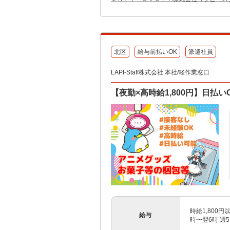
北区
給与前払いOK
派遣社員
LAPI-Staff株式会社 本社/軽作業窓口
【夜勤×高時給1,800円】日払
時給1,800
給与
時〜翌6時 週5