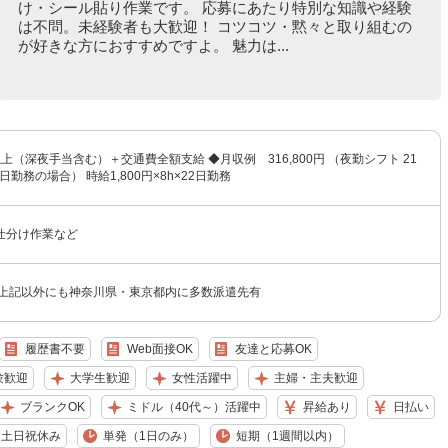
け・シール貼り作業です。 応募にあたり特別な知識や経験
は不問。未経験者も大歓迎！ コツコツ・黙々と取り組むの
が好きな方におすすめですよ。 魅力は...
円以上（深夜手当含む）＋交通費全額支給 ◆月収例 316,800円 （夜勤シフト 21
日勤務の場合） 時給1,800円×8h×22日勤務
仕分け作業など
★上記以外にも神奈川県・東京都内に多数派遣先有
履歴書不要
Web面接OK
友達と応募OK
験歓迎
大学生歓迎
女性活躍中
主婦・主夫歓迎
ブランクOK
ミドル（40代～）活躍中
昇給あり
日払い
土日祝休み
単発（1日のみ）
短期（1週間以内）