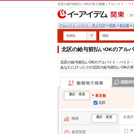
北区の給与前払いOKの求人情報 | アルバイト・
エ
関東
アルバイト・バイト・求人TOP
>
関東
>
東京都
>
勤務地
職種
北区の給与前払いOKのアル
北区の給与前払いOKのアルバイト・バイト
あなたにぴったりの北区の給与前払いOKの
勤務地で検索
通勤時間・区
選択・変更
東京都
北区
未選択
選択・変更
職種
ア
雇用形態