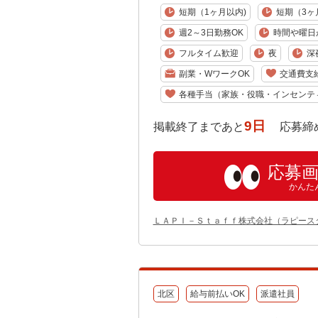
短期（1ヶ月以内)
短期（3ヶ
週2～3日勤務OK
時間や曜日
フルタイム歓迎
夜
深
副業・WワークOK
交通費支
各種手当（家族・役職・インセンテ
9日
掲載終了まであと
応募締め切り:
応募
かんた
ＬＡＰＩ－Ｓｔａｆｆ株式会社（ラピース
北区
給与前払いOK
派遣社員