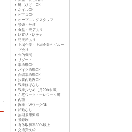
髭（ひげ）OK
ネイルOK
ピアスOK
オープニングスタッフ
禁煙・分煙
食堂・売店あり
駅直結・駅チカ
託児所あり
上場企業・上場企業のグルー
プ会社
公的機関
リゾート
車通勤OK
バイク通勤OK
自転車通勤OK
扶養内勤務OK
残業ほぼなし
残業少なめ（月20h未満）
在宅ワーク・テレワーク可
内職
副業・WワークOK
転勤なし
無期雇用派遣
登録制
有休取得率80%以上
交通費支給