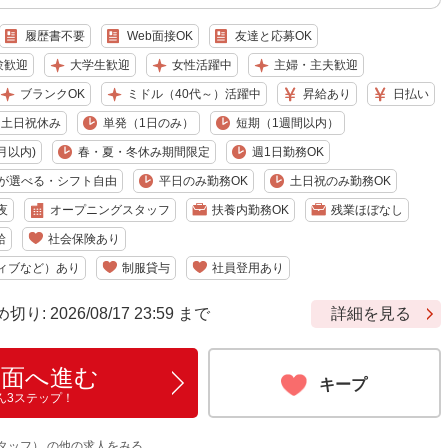
履歴書不要
Web面接OK
友達と応募OK
験歓迎
大学生歓迎
女性活躍中
主婦・主夫歓迎
ブランクOK
ミドル（40代～）活躍中
昇給あり
日払い
土日祝休み
単発（1日のみ）
短期（1週間以内）
月以内)
春・夏・冬休み期間限定
週1日勤務OK
が選べる・シフト自由
平日のみ勤務OK
土日祝のみ勤務OK
夜
オープニングスタッフ
扶養内勤務OK
残業ほぼなし
給
社会保険あり
ィブなど）あり
制服貸与
社員登用あり
 2026/08/17 23:59 まで
詳細を見る
画面へ進む
キープ
ん3ステップ！
タッフ） の他の求人をみる