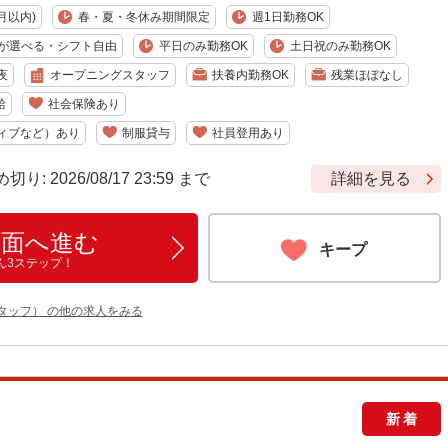
月以内)
春・夏・冬休み期間限定
週1日勤務OK
が選べる・シフト自由
平日のみ勤務OK
土日祝のみ勤務OK
夜
オープニングスタッフ
扶養内勤務OK
残業ほぼなし
給
社会保険あり
ィブなど）あり
制服貸与
社員登用あり
 2026/08/17 23:59 まで
詳細を見る
画面へ進む
キープ
ん3ステップ！
タッフ） の他の求人をみる
新着