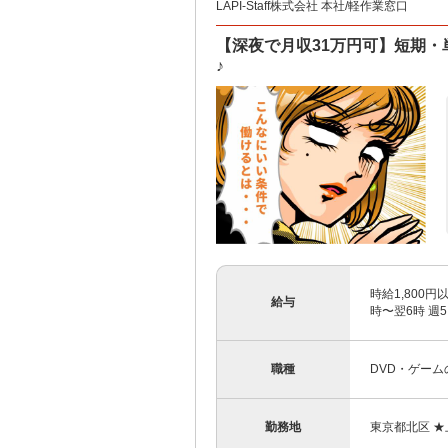
LAPI-Staff株式会社 本社/軽作業窓口
【深夜で月収31万円可】短期・
♪
時給1,800
給与
時〜翌6時 週5
職種
DVD・ゲー
勤務地
東京都北区 