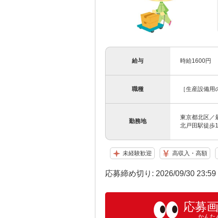
給与
時給1600円
職種
［生産設備用
東京都北区／
勤務地
北戸田駅徒歩1
未経験歓迎
高収入・高額
応募締め切り: 2026/09/30 23:5
応募
かんた