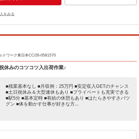
人をみる
ーク東日本CC/26-0581570
日祝休みのコツコツ入出荷作業♪
■残業基本なし ■月収例：25万円 ■安定収入GETのチャンス
■土日祝休み＆大型連休もあり ■プライベートも充実できる
■駅5分 ■基本定時 ■有給の休憩もあり ■はたらきやすさバツ
グン ■体を動かす仕事が好きな方...