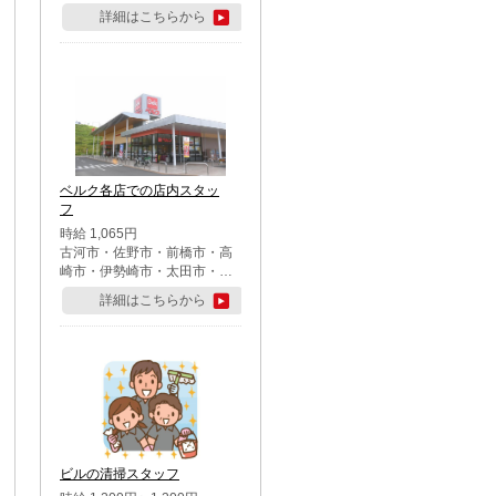
詳細はこちらから
ベルク各店での店内スタッ
フ
時給 1,065円
古河市・佐野市・前橋市・高
崎市・伊勢崎市・太田市・館
林市・藤岡市・大泉町・さい
詳細はこちらから
たま市北区・川越市・熊谷
市・行田市・秩父市・所沢
市・飯能市・東松山市・坂戸
市・鶴ケ島市・千葉市中央
区・市川市・松戸市・習志野
市・柏市・流山市・八千代
市・足立区・江戸川区・八王
子市・町田市
ビルの清掃スタッフ