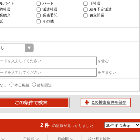
ルバイト
パート
正社員
約社員
派遣社員
紹介予定派遣
業紹介
業務委託
独立開業
託
その他
を含む
を含まない
なし
本日掲載
締切間近
この検索条件を保存
条件で検索
2 件
の情報が見つかりました
日給順
月給順
並び替え解除