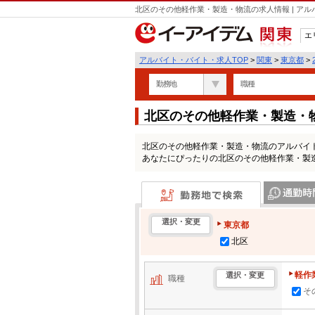
北区のその他軽作業・製造・物流の求人情報 | ア
エ
関東
アルバイト・バイト・求人TOP
>
関東
>
東京都
>
勤務地
職種
北区のその他軽作業・製造・
北区のその他軽作業・製造・物流のアルバイ
あなたにぴったりの北区のその他軽作業・製
勤務地で検索
通勤時間・区
選択・変更
東京都
北区
軽作
選択・変更
職種
そ