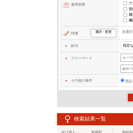
ア
雇用形態
契
職
嘱
未選択
選択・変更
特徴
給与
フリーワード
その他の条件
指定
この
検索結果一覧
並び替え ：
新着順
時給順