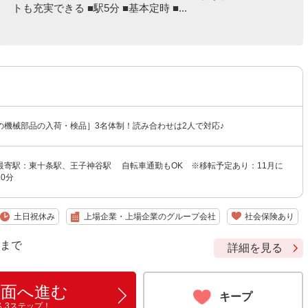
トも充実できる ■駅5分 ■基本定時 ■...
の機械部品の入荷・検品］3名体制！読み合わせは2人で対応♪
最寄駅：東十条駅、王子神谷駅 自転車通勤もOK ※移転予定あり：11月に
0分
土日祝休み
上場企業・上場企業のグループ会社
社会保険あり
9 まで
詳細を見る
画面へ進む
キープ
ん3ステップ！