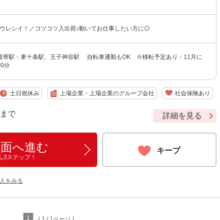
がウレシイ！／コツコツ入出荷♪動いてお仕事したい方に◎
最寄駅：東十条駅、王子神谷駅 自転車通勤もOK ※移転予定あり：11月に
0分
土日祝休み
上場企業・上場企業のグループ会社
社会保険あり
9 まで
詳細を見る
画面へ進む
キープ
ん3ステップ！
人をみる
1
( 1 / 1ページ )