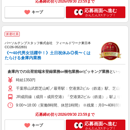
応募締め切り2026/09/30 23:59まで
応募画面へ進む
キープ
かんたん3ステップ！
派遣社員
パーソルテンプスタッフ株式会社 フィールドワーク東日本
CC/26-0522831
《〜40代男女活躍中！》土日祝休み◎長〜くは
たらける倉庫内業務
倉庫内での出荷前端末登録業務or梱包業務orピッキング業務といった軽
時給1350円
千葉県山武郡芝山町／最寄駅：空港第2ビル（鉄道）駅、芝山千代
JR成田線（成田－成田空港）「空港第2ビル（鉄道）」駅より民間バ
9:00〜18:00（実働8時間、休憩1時間） ※残業：月0〜40時
応募締め切り2026/09/30 23:59まで
応募画面へ進む
キープ
かんたん3ステップ！