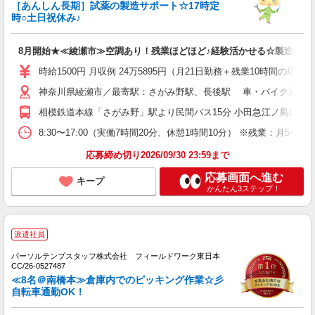
［あんしん長期］試薬の製造サポート☆17時定
時○土日祝休み♪
8月開始★≪綾瀬市≫空調あり！残業ほどほど♪経験活かせる☆製造サポ
時給1500円 月収例 24万5895円（月21日勤務＋残業10時間の場合）
神奈川県綾瀬市／最寄駅：さがみ野駅、長後駅 車・バイク通勤OK ※
相模鉄道本線「さがみ野」駅より民間バス15分 小田急江ノ島線「長
8:30〜17:00（実働7時間20分、休憩1時間10分） ※残業：月5
応募締め切り2026/09/30 23:59まで
応募画面へ進む
キープ
かんたん3ステップ！
派遣社員
パーソルテンプスタッフ株式会社 フィールドワーク東日本
CC/26-0527487
≪8名＠南橋本≫倉庫内でのピッキング作業☆彡
自転車通勤OK！