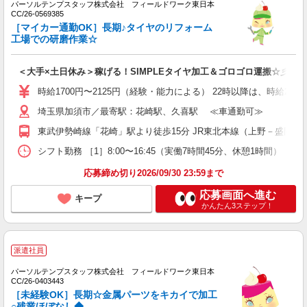
パーソルテンプスタッフ株式会社 フィールドワーク東日本
CC/26-0569385
［マイカー通勤OK］長期♪タイヤのリフォーム
工場での研磨作業☆
＜大手×土日休み＞稼げる！SIMPLEタイヤ加工＆ゴロゴロ運搬☆彡
時給1700円〜2125円（経験・能力による） 22時以降は、時給2,125
埼玉県加須市／最寄駅：花崎駅、久喜駅 ≪車通勤可≫
東武伊勢崎線「花崎」駅より徒歩15分 JR東北本線（上野－盛岡）
シフト勤務 ［1］8:00〜16:45（実働7時間45分、休憩1時間） 
応募締め切り2026/09/30 23:59まで
応募画面へ進む
キープ
かんたん3ステップ！
派遣社員
パーソルテンプスタッフ株式会社 フィールドワーク東日本
CC/26-0403443
［未経験OK］長期☆金属パーツをキカイで加工
○残業ほぼなし◆