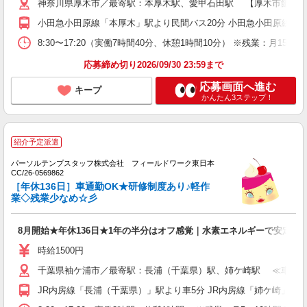
神奈川県厚木市／最寄駅：本厚木駅、愛甲石田駅 【厚木市飯山南】
小田急小田原線「本厚木」駅より民間バス20分 小田急小田原線「愛
8:30〜17:20（実働7時間40分、休憩1時間10分） ※残業：月1
応募締め切り2026/09/30 23:59まで
応募画面へ進む
キープ
かんたん3ステップ！
紹介予定派遣
パーソルテンプスタッフ株式会社 フィールドワーク東日本
CC/26-0569862
［年休136日］車通勤OK★研修制度あり♪軽作
業◇残業少なめ☆彡
8月開始★年休136日★1年の半分はオフ感覚｜水素エネルギーで安定キ
時給1500円
千葉県袖ケ浦市／最寄駅：長浦（千葉県）駅、姉ケ崎駅 ≪車通
JR内房線「長浦（千葉県）」駅より車5分 JR内房線「姉ケ崎」駅よ