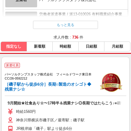
労働者派遣事業 / 派13-010026 有料職業紹介事業
企業概要
...
全て表示する
もっと見る
〒151-0053 東京都渋谷区代々木2-1-1 新宿マイン
求人件数 :
736
件
本社所在地
ズタワー
指定なし
新着順
時給順
日給順
月給順
URL
https://www.tempstaff.co.jp/
派遣社員
パーソルテンプスタッフ株式会社 フィールドワーク東日本
CC/26-0592212
［磯子駅から徒歩6分］長期○製造のオシゴト◆
残業ナシ☆
9月開始★社食あり☆〜17時半＆残業ナシ◎長期ではたらこう♪■磯子■
時給1560円
神奈川県横浜市磯子区／最寄駅：磯子駅
JR根岸線「磯子」駅より徒歩6分