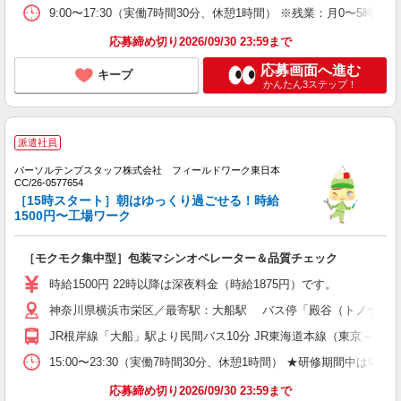
9:00〜17:30（実働7時間30分、休憩1時間） ※残業：月0〜5時
応募締め切り2026/09/30 23:59まで
応募画面へ進む
キープ
かんたん3ステップ！
派遣社員
パーソルテンプスタッフ株式会社 フィールドワーク東日本
CC/26-0577654
［15時スタート］朝はゆっくり過ごせる！時給
1500円〜工場ワーク
［モクモク集中型］包装マシンオペレーター＆品質チェック
時給1500円 22時以降は深夜料金（時給1875円）です。
神奈川県横浜市栄区／最寄駅：大船駅 バス停「殿谷（トノヤト）
JR根岸線「大船」駅より民間バス10分 JR東海道本線（東京－熱海
15:00〜23:30（実働7時間30分、休憩1時間） ★研修期間中は
応募締め切り2026/09/30 23:59まで