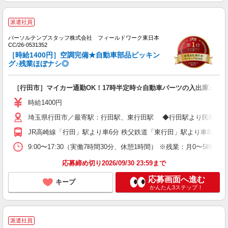
派遣社員
パーソルテンプスタッフ株式会社 フィールドワーク東日本
CC/26-0531352
［時給1400円］空調完備★自動車部品ピッキン
グ♪残業ほぼナシ◎
［行田市］マイカー通勤OK！17時半定時☆自動車パーツの入出庫♪
時給1400円
埼玉県行田市／最寄駅：行田駅、東行田駅 ◆行田駅より民間バスあり→
JR高崎線「行田」駅より車6分 秩父鉄道「東行田」駅より車8分
9:00〜17:30（実働7時間30分、休憩1時間） ※残業：月0〜5時
応募締め切り2026/09/30 23:59まで
応募画面へ進む
キープ
かんたん3ステップ！
派遣社員