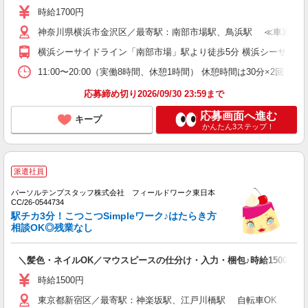
時給1700円
神奈川県横浜市金沢区／最寄駅：南部市場駅、鳥浜駅 ≪車通勤
横浜シーサイドライン「南部市場」駅より徒歩5分 横浜シーサイド
11:00〜20:00（実働8時間、休憩1時間） 休憩時間は30分×2
応募締め切り2026/09/30 23:59まで
応募画面へ進む
キープ
かんたん3ステップ！
派遣社員
パーソルテンプスタッフ株式会社 フィールドワーク東日本
CC/26-0544734
駅チカ3分！こつこつSimpleワーク♪はたらき方
相談OK◎残業なし
＼髪色・ネイルOK／マウスピースの仕分け・入力・梱包♪時給1500円
時給1500円
東京都新宿区／最寄駅：神楽坂駅、江戸川橋駅 自転車OK