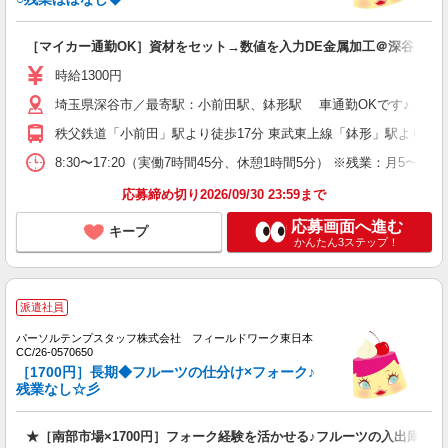
［マイカー通勤OK］資材をセット→数値を入力DE金属加工＠深谷
時給1300円
埼玉県深谷市／最寄駅：小前田駅、鉢形駅 車通勤OKです♪ ≪
秩父鉄道「小前田」駅より徒歩17分 東武東上線「鉢形」駅より車6
8:30〜17:20（実働7時間45分、休憩1時間5分） ※残業：月5
応募締め切り2026/09/30 23:59まで
応募画面へ進む
キープ
かんたん3ステップ！
派遣社員
パーソルテンプスタッフ株式会社 フィールドワーク東日本
CC/26-0570650
［1700円］長期◆フルーツの仕分け×フォーク♪
残業なし☆彡
★［南部市場×1700円］フォーク経験を活かせる♪フルーツの入出庫