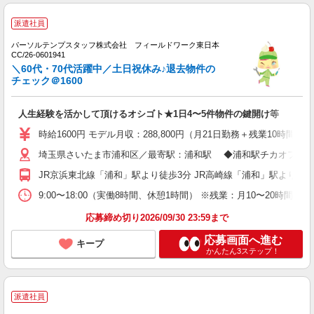
派遣社員
パーソルテンプスタッフ株式会社 フィールドワーク東日本
CC/26-0601941
＼60代・70代活躍中／土日祝休み♪退去物件の
チェック＠1600
人生経験を活かして頂けるオシゴト★1日4〜5件物件の鍵開け等
時給1600円 モデル月収：288,800円（月21日勤務＋残業10時間の
埼玉県さいたま市浦和区／最寄駅：浦和駅 ◆浦和駅チカオフィ
JR京浜東北線「浦和」駅より徒歩3分 JR高崎線「浦和」駅より徒歩
9:00〜18:00（実働8時間、休憩1時間） ※残業：月10〜20
応募締め切り2026/09/30 23:59まで
応募画面へ進む
キープ
かんたん3ステップ！
派遣社員