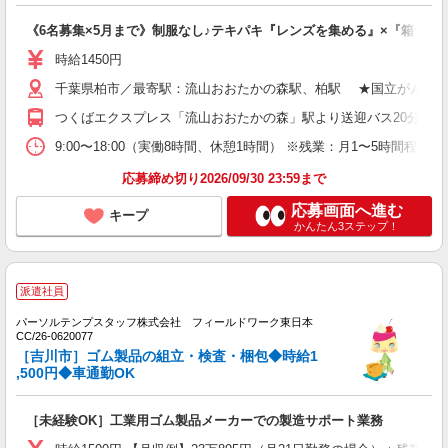
《6名募集×5月まで》制服なし♪テキパキ『レンズを集める』×『箱づめ
時給1450円
千葉県柏市／最寄駅：流山おおたかの森駅、柏駅 ★国立がん研究
つくばエクスプレス「流山おおたかの森」駅より送迎バス20分 東
9:00〜18:00（実働8時間、休憩1時間） ※残業：月1〜5時間程度
応募締め切り2026/09/30 23:59まで
応募画面へ進む
キープ
かんたん3ステップ！
派遣社員
パーソルテンプスタッフ株式会社 フィールドワーク東日本
CC/26-0620077
［吉川市］ゴム製品の組立・検査・梱包◆時給1
,500円◆車通勤OK
［未経験OK］工業用ゴム製品メーカーでの製造サポート業務