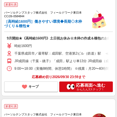
派遣社員
パーソルテンプスタッフ株式会社 フィールドワーク東日本
CC/26-0584844
［高時給1600円］働きやすい環境◆長期◇木枠
づくり＆梱包★
9月開始★《高時給1600円》土日祝お休み☆木枠の作成＆梱包のお仕事
時給1600円
千葉県成田市／最寄駅：成田駅、空港第2ビル（鉄道）駅 ≪車通
JR成田線（千葉－銚子）「成田」駅より車13分 JR成田線（成田
9:00〜18:00（実働8時間、休憩1時間） ※残業：月20〜40時
応募締め切り2026/09/30 23:59まで
応募画面へ進む
キープ
かんたん3ステップ！
派遣社員
パーソルテンプスタッフ株式会社 フィールドワーク東日本