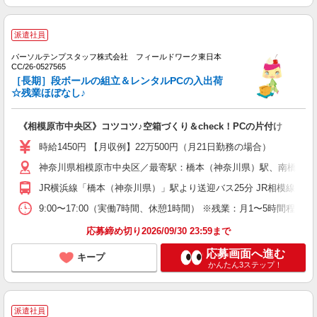
派遣社員
パーソルテンプスタッフ株式会社 フィールドワーク東日本
CC/26-0527565
［長期］段ボールの組立＆レンタルPCの入出荷
☆残業ほぼなし♪
《相模原市中央区》コツコツ♪空箱づくり＆check！PCの片付け
時給1450円 【月収例】22万500円（月21日勤務の場合）
神奈川県相模原市中央区／最寄駅：橋本（神奈川県）駅、南橋本駅
JR横浜線「橋本（神奈川県）」駅より送迎バス25分 JR相模線「南
9:00〜17:00（実働7時間、休憩1時間） ※残業：月1〜5時間程度
応募締め切り2026/09/30 23:59まで
応募画面へ進む
キープ
かんたん3ステップ！
派遣社員