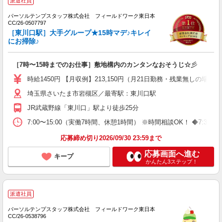
派遣社員
パーソルテンプスタッフ株式会社 フィールドワーク東日本
CC/26-0507797
［東川口駅］大手グループ★15時マデ♪キレイ
にお掃除♪
［7時〜15時までのお仕事］敷地構内のカンタンなおそうじ☆彡
時給1450円 【月収例】213,150円（月21日勤務・残業無しの場合）
埼玉県さいたま市岩槻区／最寄駅：東川口駅
JR武蔵野線「東川口」駅より徒歩25分
7:00〜15:00（実働7時間、休憩1時間） ※時間相談OK！ ◆7
応募締め切り2026/09/30 23:59まで
応募画面へ進む
キープ
かんたん3ステップ！
派遣社員
パーソルテンプスタッフ株式会社 フィールドワーク東日本
CC/26-0538796