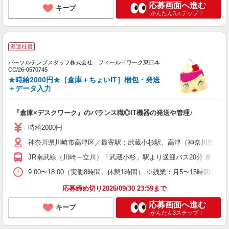
応募画面へ進む
キープ
かんたん3ステップ！
派遣社員
パーソルテンプスタッフ株式会社 フィールドワーク東日本
CC/26-0570745
★時給2000円★［倉庫＋ちょいIT］梱包・発送
＋データ入力
『倉庫×デスクワーク』のバランス職◎IT機器の発送や管理♪
時給2000円
神奈川県川崎市高津区／最寄駅：武蔵小杉駅、高津（神奈川県）駅
JR南武線（川崎－立川）「武蔵小杉」駅より送迎バス20分 東急田
9:00〜18:00（実働8時間、休憩1時間） ※残業：月5〜15時間
応募締め切り2026/09/30 23:59まで
応募画面へ進む
キープ
かんたん3ステップ！