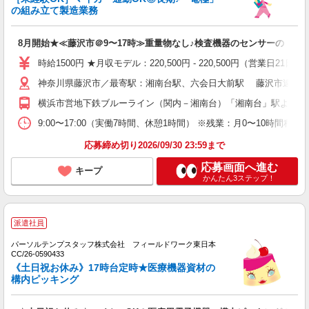
の組み立て製造業務
8月開始★≪藤沢市＠9〜17時≫重量物なし♪検査機器のセンサーの「組
時給1500円 ★月収モデル：220,500円 - 220,500円（営業日21日換
神奈川県藤沢市／最寄駅：湘南台駅、六会日大前駅 藤沢市遠藤 
横浜市営地下鉄ブルーライン（関内－湘南台）「湘南台」駅より民間
9:00〜17:00（実働7時間、休憩1時間） ※残業：月0〜10時間
応募締め切り2026/09/30 23:59まで
応募画面へ進む
キープ
かんたん3ステップ！
派遣社員
パーソルテンプスタッフ株式会社 フィールドワーク東日本
CC/26-0590433
《土日祝お休み》17時台定時★医療機器資材の
構内ピッキング