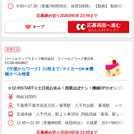
9:00〜17:30（実働7時間30分、休憩1時間） 【勤務】 勤務曜
応募締め切り2026/09/30 23:59まで
応募画面へ進む
キープ
かんたん3ステップ！
派遣社員
パーソルテンプスタッフ株式会社 フィールドワーク東日本
CC/26-0618827
《午後からワーク》21時まで♪マイカーOK★機
械オペ＆検査
☆12:45START☆土日祝お休み！残業ほぼナシ！機械OPのオシゴト♪
時給1430円
千葉県千葉市花見川区／最寄駅：八千代台駅、幕張駅 ≪車通勤可≫
京成本線「八千代台」駅より車10分 JR総武線「幕張」駅より民間バ
12:45〜21:30（実働8時間、休憩45分） ※残業：月5〜5時間
応募締め切り2026/09/30 23:59まで