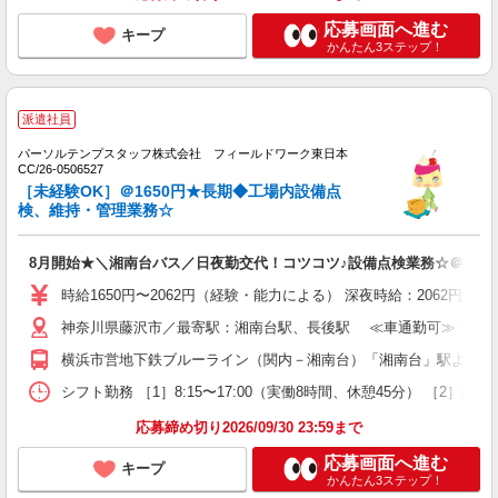
応募画面へ進む
キープ
かんたん3ステップ！
派遣社員
パーソルテンプスタッフ株式会社 フィールドワーク東日本
CC/26-0506527
［未経験OK］＠1650円★長期◆工場内設備点
検、維持・管理業務☆
8月開始★＼湘南台バス／日夜勤交代！コツコツ♪設備点検業務☆＠1650
時給1650円〜2062円（経験・能力による） 深夜時給：2062円
神奈川県藤沢市／最寄駅：湘南台駅、長後駅 ≪車通勤可≫ ※車
横浜市営地下鉄ブルーライン（関内－湘南台）「湘南台」駅より民間
シフト勤務 ［1］8:15〜17:00（実働8時間、休憩45分） ［2］20
応募締め切り2026/09/30 23:59まで
応募画面へ進む
キープ
かんたん3ステップ！