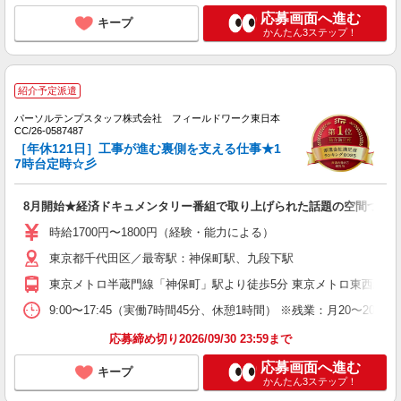
応募画面へ進む
キープ
かんたん3ステップ！
紹介予定派遣
パーソルテンプスタッフ株式会社 フィールドワーク東日本
CC/26-0587487
［年休121日］工事が進む裏側を支える仕事★1
7時台定時☆彡
8月開始★経済ドキュメンタリー番組で取り上げられた話題の空間づく
時給1700円〜1800円（経験・能力による）
東京都千代田区／最寄駅：神保町駅、九段下駅
東京メトロ半蔵門線「神保町」駅より徒歩5分 東京メトロ東西線「
9:00〜17:45（実働7時間45分、休憩1時間） ※残業：月20〜
応募締め切り2026/09/30 23:59まで
応募画面へ進む
キープ
かんたん3ステップ！