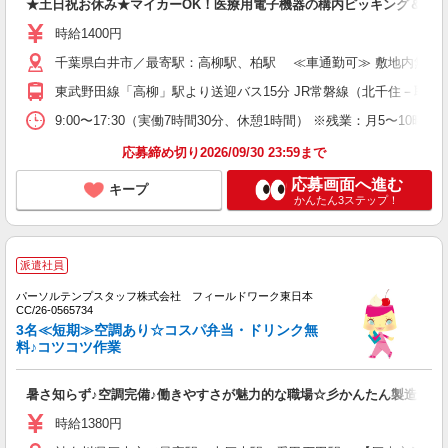
★土日祝お休み★マイカーOK！医療用電子機器の構内ピッキング＆出荷
時給1400円
千葉県白井市／最寄駅：高柳駅、柏駅 ≪車通勤可≫ 敷地内無料
東武野田線「高柳」駅より送迎バス15分 JR常磐線（北千住－取手
9:00〜17:30（実働7時間30分、休憩1時間） ※残業：月5〜1
応募締め切り2026/09/30 23:59まで
応募画面へ進む
キープ
かんたん3ステップ！
派遣社員
パーソルテンプスタッフ株式会社 フィールドワーク東日本
CC/26-0565734
3名≪短期≫空調あり☆コスパ弁当・ドリンク無
料♪コツコツ作業
暑さ知らず♪空調完備♪働きやすさが魅力的な職場☆彡かんたん製造サポ
時給1380円