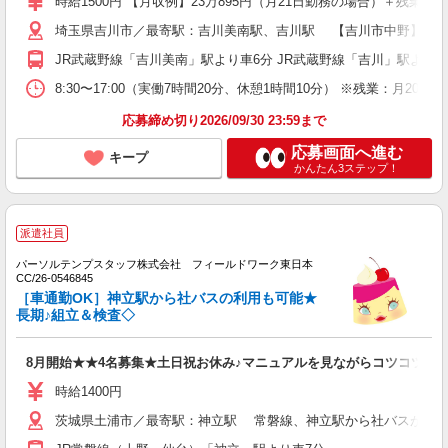
時給1500円 【月収例】23万895円（月21日勤務の場合）＋残業代
埼玉県吉川市／最寄駅：吉川美南駅、吉川駅 【吉川市中野】車・
JR武蔵野線「吉川美南」駅より車6分 JR武蔵野線「吉川」駅より車
8:30〜17:00（実働7時間20分、休憩1時間10分） ※残業：月
応募締め切り2026/09/30 23:59まで
応募画面へ進む
キープ
かんたん3ステップ！
派遣社員
パーソルテンプスタッフ株式会社 フィールドワーク東日本
CC/26-0546845
［車通勤OK］神立駅から社バスの利用も可能★
長期♪組立＆検査◇
8月開始★★4名募集★土日祝お休み♪マニュアルを見ながらコツコツ組
時給1400円
茨城県土浦市／最寄駅：神立駅 常磐線、神立駅から社バスが出て