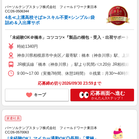
パーソルテンプスタッフ株式会社 フィールドワーク東日本
CC/26-0506344
4名≪上溝高校そば≫スキル不要×シンプル♪袋
詰め＆入出庫サポ
「未経験OK＠橋本」コツコツ×『製品の梱包・受入・出荷サポート』
時給1340円
神奈川県相模原市中央区／最寄駅：橋本（神奈川県）駅、上溝駅 
JR横浜線「橋本（神奈川県）」駅より民間バス20分 JR相模線「上
9:00〜17:00（実働7時間、休憩1時間） ※残業：月30〜40時
応募締め切り2026/09/30 23:59まで
応募画面へ進む
キープ
かんたん3ステップ！
派遣社員
パーソルテンプスタッフ株式会社 フィールドワーク東日本
CC/26-0570063
［未経験OK］マイカー通勤OK◎長期♪「電極」