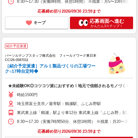
8:30〜17:30（実働8時間、休憩1時間） ※残業：月5〜10時間程
応募締め切り2026/09/30 23:59まで
応募画面へ進む
キープ
かんたん3ステップ！
紹介予定派遣
パーソルテンプスタッフ株式会社 フィールドワーク東日本
CC/26-0587011
［紹介予定派遣］アルミ製品づくりの工場ワー
ク○17時台定時◆
★未経験OK◎コツコツ派におすすめ！地元で信頼されるモノづくり
時給1500円
埼玉県富士見市／最寄駅：鶴瀬駅、ふじみ野駅
東武東上線「鶴瀬」駅より車12分 東武東上線「ふじみ野」駅より車
8:30〜17:20（実働7時間50分、休憩1時間） ※残業：月20〜
応募締め切り2026/09/30 23:59まで