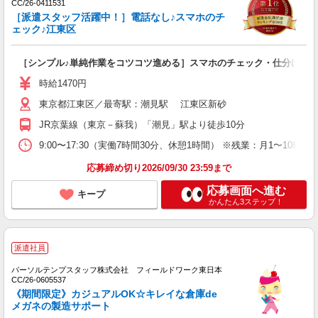
CC/26-0411531
［派遣スタッフ活躍中！］電話なし♪スマホのチ
ェック♪江東区
［シンプル♪単純作業をコツコツ進める］スマホのチェック・仕分け♪
時給1470円
東京都江東区／最寄駅：潮見駅 江東区新砂
JR京葉線（東京－蘇我）「潮見」駅より徒歩10分
9:00〜17:30（実働7時間30分、休憩1時間） ※残業：月1〜10
応募締め切り2026/09/30 23:59まで
応募画面へ進む
キープ
かんたん3ステップ！
派遣社員
パーソルテンプスタッフ株式会社 フィールドワーク東日本
CC/26-0605537
《期間限定》カジュアルOK☆キレイな倉庫de
メガネの製造サポート