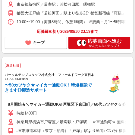
東京都新宿区／最寄駅：若松河田駅、曙橋駅
都営大江戸線「若松河田」駅より徒歩2分 都営新宿線「曙橋」駅より
10:00〜19:00（実働8時間、休憩1時間） ※残業：月1〜5時
応募締め切り2026/09/30 23:59まで
応募画面へ進む
キープ
かんたん3ステップ！
派遣社員
パーソルテンプスタッフ株式会社 フィールドワーク東日本
CC/26-0609499
〜50カツヤク★マイカー通勤OK！時短相談で
きます◎製造サポート
8月開始★＼マイカー通勤OK＠戸塚区下倉田町／60代カツヤク☆彡製造
時給1400円
神奈川県横浜市戸塚区／最寄駅：戸塚駅 ≪車通勤可≫ 無料の駐車
JR東海道本線（東京－熱海）「戸塚」駅より民間バス7分 横浜市