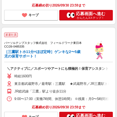
応募締め切り2026/09/30 23:59まで
応募画面へ進む
キープ
かんたん3ステップ！
派遣社員
パーソルテンプスタッフ株式会社 フィールドワーク東日本
CC/26-0485335
［三鷹駅トホ11分×ほぼ定時］ゲンキな2〜5歳
児の保育サポート！
＼アクティブに／スポーツやアートにも積極的！保育アシスタント★三
時給1600円
東京都武蔵野市／最寄駅：三鷹駅 ★武蔵野市／JR三鷹駅トホ圏
JR総武線「三鷹」駅より徒歩11分
9:00〜17:00（実働7時間、休憩1時間） ※残業：月0〜5時間程
応募締め切り2026/09/30 23:59まで
応募画面へ進む
キープ