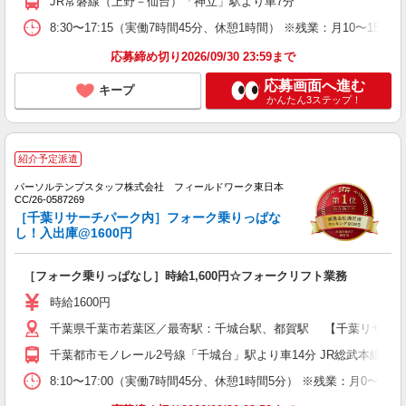
JR常磐線（上野－仙台）「神立」駅より車7分
8:30〜17:15（実働7時間45分、休憩1時間） ※残業：月10〜
応募締め切り2026/09/30 23:59まで
応募画面へ進む
キープ
かんたん3ステップ！
紹介予定派遣
パーソルテンプスタッフ株式会社 フィールドワーク東日本
CC/26-0587269
［千葉リサーチパーク内］フォーク乗りっぱな
し！入出庫@1600円
［フォーク乗りっぱなし］時給1,600円☆フォークリフト業務
時給1600円
千葉県千葉市若葉区／最寄駅：千城台駅、都賀駅 【千葉リサーチ
千葉都市モノレール2号線「千城台」駅より車14分 JR総武本線「都
8:10〜17:00（実働7時間45分、休憩1時間5分） ※残業：月0