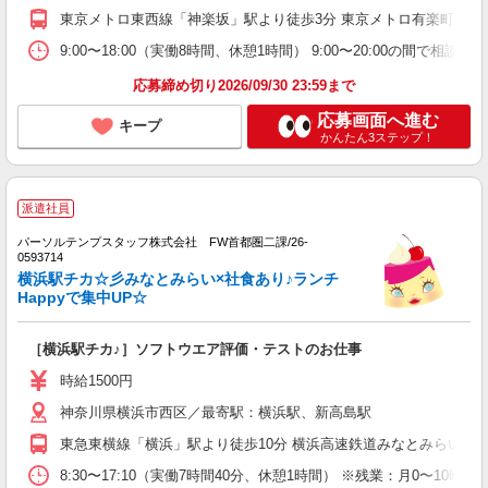
東京メトロ東西線「神楽坂」駅より徒歩3分 東京メトロ有楽町線「
9:00〜18:00（実働8時間、休憩1時間） 9:00〜20:00の
応募締め切り2026/09/30 23:59まで
応募画面へ進む
キープ
かんたん3ステップ！
派遣社員
パーソルテンプスタッフ株式会社 FW首都圏二課/26-
0593714
横浜駅チカ☆彡みなとみらい×社食あり♪ランチ
Happyで集中UP☆
［横浜駅チカ♪］ソフトウエア評価・テストのお仕事
時給1500円
神奈川県横浜市西区／最寄駅：横浜駅、新高島駅
東急東横線「横浜」駅より徒歩10分 横浜高速鉄道みなとみらい線
8:30〜17:10（実働7時間40分、休憩1時間） ※残業：月0〜10