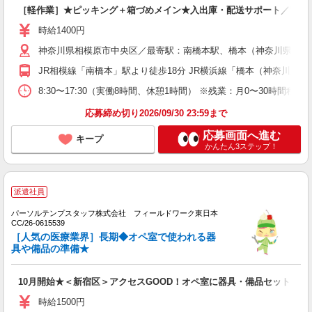
［軽作業］★ピッキング＋箱づめメイン★入出庫・配送サポート／電話
時給1400円
神奈川県相模原市中央区／最寄駅：南橋本駅、橋本（神奈川県）駅
JR相模線「南橋本」駅より徒歩18分 JR横浜線「橋本（神奈川県）
8:30〜17:30（実働8時間、休憩1時間） ※残業：月0〜30時
応募締め切り2026/09/30 23:59まで
応募画面へ進む
キープ
かんたん3ステップ！
派遣社員
パーソルテンプスタッフ株式会社 フィールドワーク東日本
CC/26-0615539
［人気の医療業界］長期◆オペ室で使われる器
具や備品の準備★
10月開始★＜新宿区＞アクセスGOOD！オペ室に器具・備品セット☆土
時給1500円