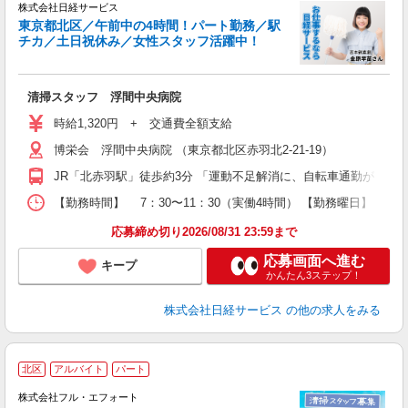
株式会社日経サービス
東京都北区／午前中の4時間！パート勤務／駅
チカ／土日祝休み／女性スタッフ活躍中！
験
清掃スタッフ 浮間中央病院
友
躍
時給1,320円 + 交通費全額支給
内
博栄会 浮間中央病院 （東京都北区赤羽北2-21-19）
扶
あ
JR「北赤羽駅」徒歩約3分 「運動不足解消に、自転車通勤がした
度
【勤務時間】 7：30〜11：30（実働4時間） 【勤務曜日】
応募締め切り2026/08/31 23:59まで
応募画面へ進む
キープ
かんたん3ステップ！
株式会社日経サービス
の他の求人をみる
北区
アルバイト
パート
け
株式会社フル・エフォート