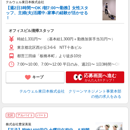
■
テルウェル東日本株式会社
【週2日3時間〜OK /朝7:00〜勤務】女性スタ
ッフ、主婦(夫)活躍中♪家事の経験が活かせる
！
ト
オフィスビル清掃スタッフ
未
ブ
時給1,331円〜 （基本給1,300円＋勤務加算手当31円〜） ※試
ニ
東京都北区西が丘3-6-6 NTT十条ビル
朝
都営三田線「板橋本町」より徒歩10分
7:00〜10:00、7:00〜12:00 平日のみ、週2日〜 1日3時間〜O
応募画面へ進む
キープ
かんたん3ステップ！
テルウェル東日本株式会社 クリーンマネジメント事業本部
の他の求人をみる
北区
アルバイト
パート
8
稼
株式会社豊栄美装
の