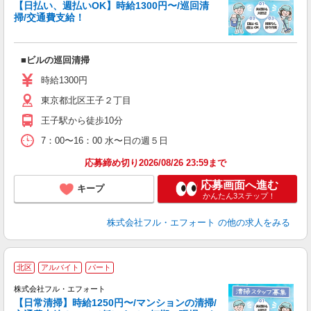
【日払い、週払いOK】時給1300円〜/巡回清
す
掃/交通費支給！
＿
履
躍
■ビルの巡回清掃
い
交
時給1300円
東京都北区王子２丁目
王子駅から徒歩10分
7：00〜16：00 水〜日の週５日
応募締め切り2026/08/26 23:59まで
応募画面へ進む
キープ
かんたん3ステップ！
株式会社フル・エフォート
の他の求人をみる
北区
アルバイト
パート
も
株式会社フル・エフォート
【日常清掃】時給1250円〜/マンションの清掃/
ク