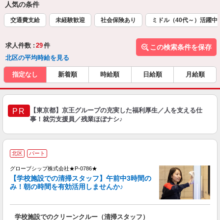
人気の条件
交通費支給
未経験歓迎
社会保険あり
ミドル（40代～）活躍中
求人件数 :
29
件
この検索条件を保存
北区の平均時給を見る
指定なし
新着順
時給順
日給順
月給順
【東京都】京王グループの充実した福利厚生／人を支える仕
PR
事！就労支援員／残業ほぼナシ♪
北区
パート
グローブシップ株式会社★P-0786★
【学校施設での清掃スタッフ】午前中3時間の
み！朝の時間を有効活用しませんか♪
な
学校施設でのクリーンクルー（清掃スタッフ）
入