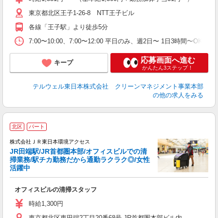
東京都北区王子1-26-8 NTT王子ビル
各線「王子駅」より徒歩5分
7:00〜10:00、7:00〜12:00 平日のみ、週2日〜 1日3時間〜O
応募画面へ進む
キープ
かんたん3ステップ！
テルウェル東日本株式会社 クリーンマネジメント事業本部
の他の求人をみる
北区
パート
株式会社ＪＲ東日本環境アクセス
JR田端駅/JR首都圏本部/オフィスビルでの清
掃業務/駅チカ勤務だから通勤ラクラク◎/女性
活躍中
で
オフィスビルの清掃スタッフ
未
中
時給1,300円
与
東京都北区東田端2丁目20番68号 JR首都圏本部ビル内