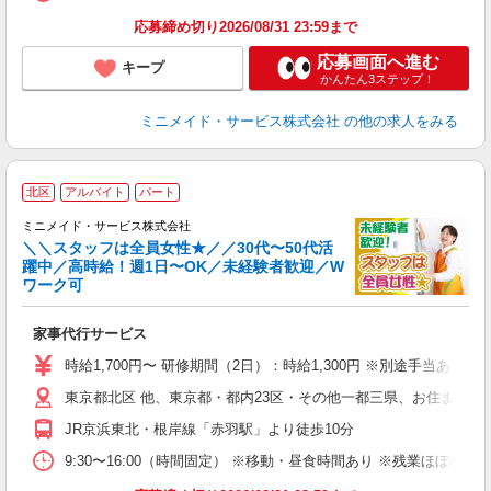
応募締め切り2026/08/31 23:59まで
応募画面へ進む
キープ
かんたん3ステップ！
ミニメイド・サービス株式会社
の他の求人をみる
【
北区
アルバイト
パート
仕
ミニメイド・サービス株式会社
＼＼スタッフは全員女性★／／30代〜50代活
躍中／高時給！週1日〜OK／未経験者歓迎／W
ず
ワーク可
入
場
家事代行サービス
者
ミ
時給1,700円〜 研修期間（2日）：時給1,300円 ※別途手当あり
勤
東京都北区 他、東京都・都内23区・その他一都三県、お住まいに
み
JR京浜東北・根岸線「赤羽駅」より徒歩10分
取
9:30〜16:00（時間固定） ※移動・昼食時間あり ※残業ほぼ