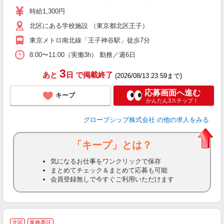
j
時給1,300円
自
北区にある学校施設 （東京都北区王子）
東京メトロ南北線「王子神谷駅」徒歩7分
8:00〜11:00（実働3h） 勤務／週6日
3
あと
日
で掲載終了
(2026/08/13 23:59まで)
応募画面へ進む
キープ
かんたん3ステップ！
グローブシップ株式会社
の他の求人をみる
「キープ」とは？
気になるお仕事をワンクリックで保存
まとめてチェック＆まとめて応募も可能
会員登録無しで今すぐご利用いただけます
北区
業務委託