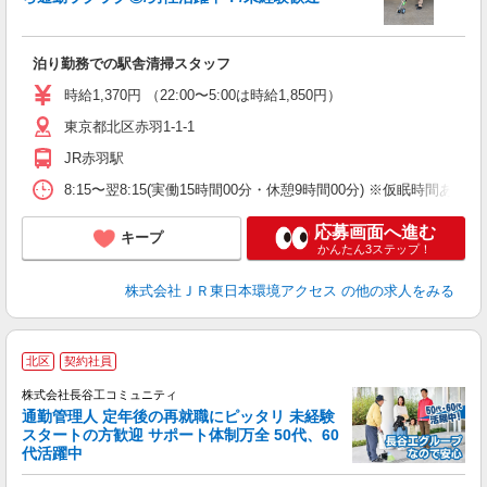
て
泊り勤務での駅舎清掃スタッフ
未
（
時給1,370円 （22:00〜5:00は時給1,850円）
固
東京都北区赤羽1-1-1
用
JR赤羽駅
8:15〜翌8:15(実働15時間00分・休憩9時間00分) ※仮眠時間あり
応募画面へ進む
キープ
かんたん3ステップ！
株式会社ＪＲ東日本環境アクセス
の他の求人をみる
北区
契約社員
株式会社長谷工コミュニティ
通勤管理人 定年後の再就職にピッタリ 未経験
スタートの方歓迎 サポート体制万全 50代、60
代活躍中