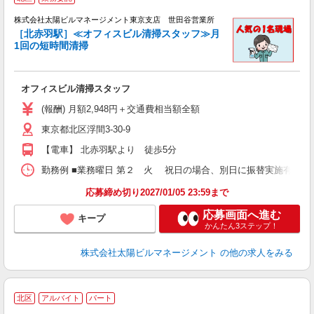
夫
株式会社太陽ビルマネージメント東京支店 世田谷営業所
［北赤羽駅］≪オフィスビル清掃スタッフ≫月
1回の短時間清掃
に
未
ラ
オフィスビル清掃スタッフ
ア
(報酬) 月額2,948円＋交通費相当額全額
東京都北区浮間3-30-9
【電車】 北赤羽駅より 徒歩5分
勤務例 ■業務曜日 第２ 火 祝日の場合、別日に振替実施有 ■業務時
応募締め切り2027/01/05 23:59まで
応募画面へ進む
キープ
かんたん3ステップ！
株式会社太陽ビルマネージメント
の他の求人をみる
北区
アルバイト
パート