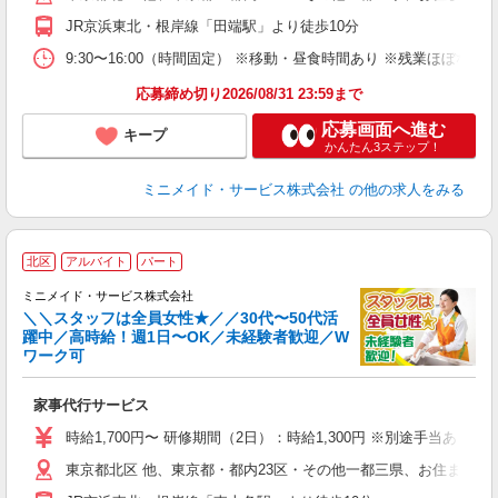
JR京浜東北・根岸線「田端駅」より徒歩10分
取
9:30〜16:00（時間固定） ※移動・昼食時間あり ※残業ほぼ
応募締め切り2026/08/31 23:59まで
応募画面へ進む
キープ
かんたん3ステップ！
ミニメイド・サービス株式会社
の他の求人をみる
【
北区
アルバイト
パート
仕
ミニメイド・サービス株式会社
＼＼スタッフは全員女性★／／30代〜50代活
躍中／高時給！週1日〜OK／未経験者歓迎／W
ず
ワーク可
入
場
家事代行サービス
者
ミ
時給1,700円〜 研修期間（2日）：時給1,300円 ※別途手当あり
勤
東京都北区 他、東京都・都内23区・その他一都三県、お住まいに
み