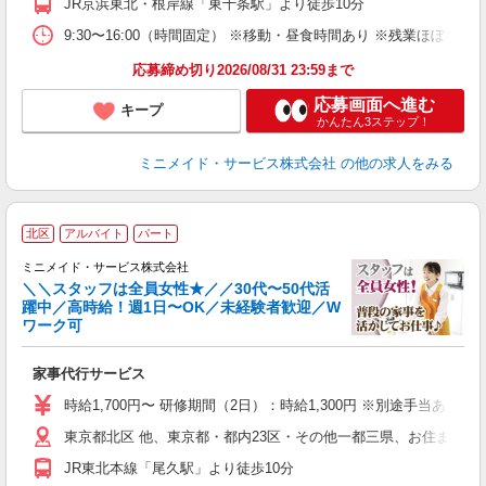
JR京浜東北・根岸線「東十条駅」より徒歩10分
取
9:30〜16:00（時間固定） ※移動・昼食時間あり ※残業ほぼ
応募締め切り2026/08/31 23:59まで
応募画面へ進む
キープ
かんたん3ステップ！
ミニメイド・サービス株式会社
の他の求人をみる
【
北区
アルバイト
パート
仕
ミニメイド・サービス株式会社
＼＼スタッフは全員女性★／／30代〜50代活
躍中／高時給！週1日〜OK／未経験者歓迎／W
ず
ワーク可
入
場
家事代行サービス
者
ミ
時給1,700円〜 研修期間（2日）：時給1,300円 ※別途手当あり
勤
東京都北区 他、東京都・都内23区・その他一都三県、お住まいに
み
JR東北本線「尾久駅」より徒歩10分
取