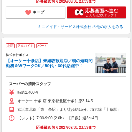
応募締め切り2026/08/31 23:59まで
応募画面へ進む
キープ
かんたん3ステップ！
ミニメイド・サービス株式会社
の他の求人をみる
北区
アルバイト
パート
す
株式会社ボイス
◎
【オーケー十条店】未経験歓迎◎／朝の短時間
勤務＆WワークOK／50代・60代活躍中！
の
スーパーの清掃スタッフ
時給1,400円
オーケー 十条.店 東京都北区十条仲原3-14-5
京浜東北線「東十条駅」より徒歩約15分、埼京線「十条駅」より徒
【シフト】7:00-9:00 (2.0h） 【日数】週3〜4日
応募締め切り2027/07/31 23:59まで