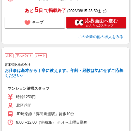
5
あと
日
で掲載終了
(2026/08/15 23:59まで)
応募画面へ進む
キープ
かんたん3ステップ！
この企業
の他の求人をみる
北区
アルバイト
パート
育栄管財株式会社
お仕事は基本から丁寧に教えます。年齢・経験は気にせずご応募
ください♪
マンション清掃スタッフ
時給1250円
北区浮間
JR埼京線「浮間舟渡駅」徒歩10分
9:00〜12:00（実働3h） ※月〜土曜日勤務