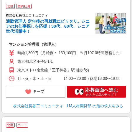
北区
契約社員
株式会社長谷工コミュニティ
通勤管理人 定年後の再就職にピッタリ。シニ
アのお仕事探しを応援！50代、60代、シニア
世代活躍中！
多
マンション管理員（管理人）
入
活
時給1,300円（月給例： 139,100円 ※月107.0時間勤務した場合）
り
東京都北区王子5-1-1
東京メトロ南北線「王子神谷」駅 徒歩8分
月・火・水・土・日 14:00〜20:00（休憩18:00〜19:00）
応募画面へ進む
キープ
かんたん3ステップ！
株式会社長谷工コミュニティ LM人材開発部
の他の求人をみる
北区
パート
験