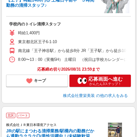
【王子】時給1400円◎ 土曜日午前中 ５時間
勤務の清掃スタッフ♪
学校内のトイレ清掃スタッフ
時給1,400円
東京都北区王子6-1-10
南北線「王子神谷駅」から徒歩8分 JR「王子駅」から徒歩10分
8:00〜13：00（実働5H） 土曜日 （祝日は学校カレンダーによ
応募締め切り2026/08/31 23:59まで
応募画面へ進む
キープ
かんたん3ステップ！
株式会社豊栄美装
の他の求人をみる
北区
パート
株式会社ＪＲ東日本環境アクセス
JRの駅にまつわる清掃業務/駅構内の勤務だか
ら通勤ラクラク◎/男性活躍中！/未経験歓迎