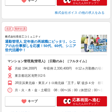
キープ
かんたん3ステップ！
株式会社ボイス
の他の求人をみる
北区
契約社員
株式会社長谷工コミュニティ
通勤管理人 定年後の再就職にピッタリ。シニ
アのお仕事探しを応援！50代、60代、シニア
世代活躍中！
多
マンション管理員(管理人) ［日勤のみ］［フルタイム］
入
活
月給 194,200円 年収例 2,330,400円 ※12ヵ月勤務の場合
ル
東京都北区滝野川2-5
制
JR京浜東北線・東京メトロ南北線「王子」駅 徒歩４分 都電荒川
月・火・木・金・土曜日 08：00〜16：00（休憩12：00〜13：0
応募画面へ進む
キープ
かんたん3ステップ！