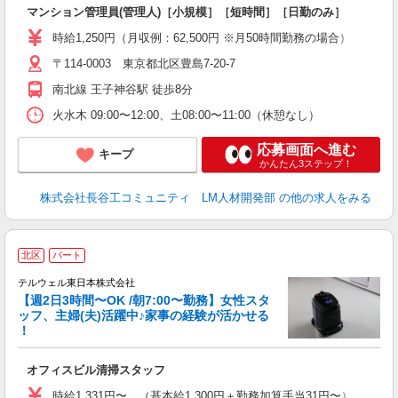
多
マンション管理員(管理人)［小規模］［短時間］［日勤のみ］
未
（
時給1,250円（月収例：62,500円 ※月50時間勤務の場合）
険
〒114-0003 東京都北区豊島7-20-7
南北線 王子神谷駅 徒歩8分
火水木 09:00〜12:00、土08:00〜11:00（休憩なし）
応募画面へ進む
キープ
かんたん3ステップ！
株式会社長谷工コミュニティ LM人材開発部
の他の求人をみる
北区
パート
験
■
テルウェル東日本株式会社
【週2日3時間〜OK /朝7:00〜勤務】女性スタ
ッフ、主婦(夫)活躍中♪家事の経験が活かせる
！
ト
オフィスビル清掃スタッフ
時給1,331円〜 （基本給1,300円＋勤務加算手当31円〜） ※試