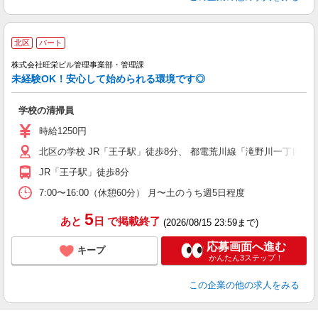
北区
パート
株式会社旺栄ビル管理事業部・管理課
未経験OK！安心して始められる環境です◎
学校の清掃員
時給1250円
北区の学校 JR「王子駅」徒歩8分、 都電荒川線「滝野川一丁目駅
JR「王子駅」徒歩8分
7:00〜16:00（休憩60分） 月〜土のうち週5日程度
5
あと
日
で掲載終了
(2026/08/15 23:59まで)
応募画面へ進む
キープ
かんたん3ステップ！
この企業
の他の求人をみる