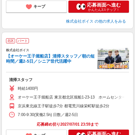
応募画面へ進む
キープ
かんたん3ステップ！
株式会社ボイス
の他の求人をみる
北区
パート
株式会社ボイス
【オーケー王子堀船店】清掃スタッフ／朝の短
時間／週2-5日／シニア世代活躍中
あ
清掃スタッフ
入
ミ
時給1400円
～
オーケー王子堀船店 東京都北区堀船1-23-13 ホームセンター
京浜東北線王子駅徒歩7分 都電荒川線栄町駅徒歩2分
7:00-9:30(実働2.5h) 日数／週2-5日
応募締め切り2027/07/01 23:59まで
応募画面へ進む