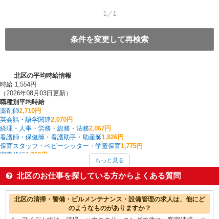
1／1
条件を変更して再検索
北区の平均時給情報
時給 1,554円
（2026年08月03日更新）
職種別平均時給
薬剤師
2,710円
英会話・語学関連
2,070円
経理・人事・労務・総務・法務
2,067円
看護師・保健師・看護助手・助産師
1,826円
保育スタッフ・ベビーシッター・学童保育
1,775円
家事代行
1,700円
もっと見る
一般・営業事務
1,636円
その他販売・サービス
1,600円
北区のお仕事を探している方からよくある質問
給食
1,600円
生産管理・品質管理
1,600円
北区の他の職種の平均時給を見る
北区の清掃・警備・ビルメンテナンス・設備管理の求人は、他にど
のようなものがありますか？