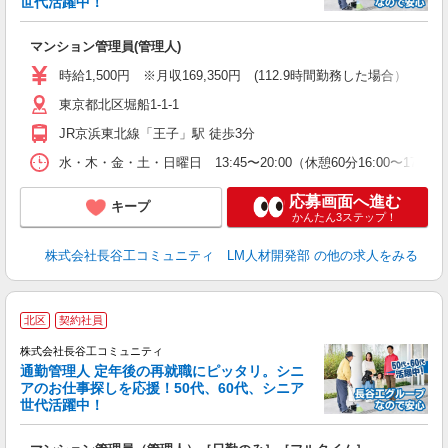
世代活躍中！
多
マンション管理員(管理人)
入
活
時給1,500円 ※月収169,350円 (112.9時間勤務した場合）
り
東京都北区堀船1-1-1
JR京浜東北線「王子」駅 徒歩3分
水・木・金・土・日曜日 13:45〜20:00（休憩60分16:00〜17:
応募画面へ進む
キープ
かんたん3ステップ！
株式会社長谷工コミュニティ LM人材開発部
の他の求人をみる
北区
契約社員
株式会社長谷工コミュニティ
通勤管理人 定年後の再就職にピッタリ。シニ
アのお仕事探しを応援！50代、60代、シニア
世代活躍中！
多