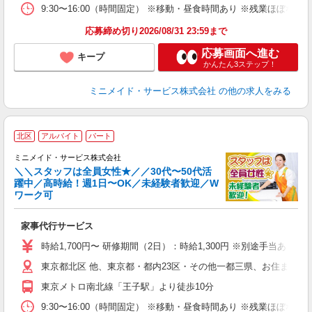
9:30〜16:00（時間固定） ※移動・昼食時間あり ※残業ほぼ
応募締め切り2026/08/31 23:59まで
応募画面へ進む
キープ
かんたん3ステップ！
ミニメイド・サービス株式会社
の他の求人をみる
【
北区
アルバイト
パート
仕
ミニメイド・サービス株式会社
＼＼スタッフは全員女性★／／30代〜50代活
躍中／高時給！週1日〜OK／未経験者歓迎／W
ず
ワーク可
入
場
家事代行サービス
者
ミ
時給1,700円〜 研修期間（2日）：時給1,300円 ※別途手当あり
勤
東京都北区 他、東京都・都内23区・その他一都三県、お住まいに
み
東京メトロ南北線「王子駅」より徒歩10分
取
9:30〜16:00（時間固定） ※移動・昼食時間あり ※残業ほぼ