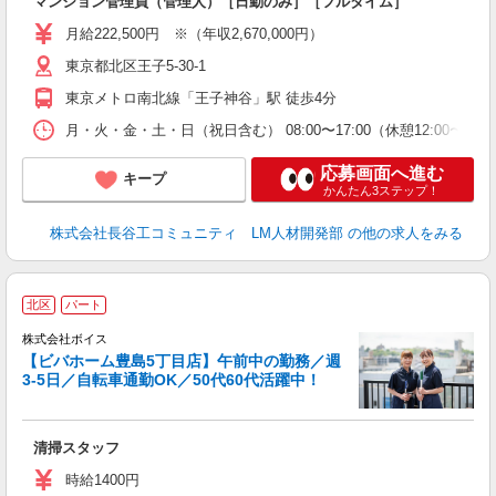
マンション管理員（管理人）［日勤のみ］［フルタイム］
入
活
月給222,500円 ※（年収2,670,000円）
り
東京都北区王子5-30-1
東京メトロ南北線「王子神谷」駅 徒歩4分
月・火・金・土・日（祝日含む） 08:00〜17:00（休憩12:00〜13:
応募画面へ進む
キープ
かんたん3ステップ！
株式会社長谷工コミュニティ LM人材開発部
の他の求人をみる
北区
パート
Ｋ
株式会社ボイス
【ビバホーム豊島5丁目店】午前中の勤務／週
3-5日／自転車通勤OK／50代60代活躍中！
ー
入
ミ
清掃スタッフ
～
時給1400円