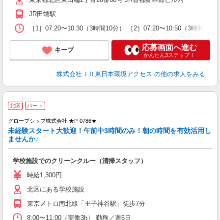
保
JR田端駅
［1］07:20〜10:30（3時間10分） ［2］07:20〜10:50（3時間30分
応募画面へ進む
キープ
かんたん3ステップ！
株式会社ＪＲ東日本環境アクセス
の他の求人をみる
北区
パート
グローブシップ株式会社 ★P-0786★
未経験スタート大歓迎！午前中3時間のみ！朝の時間を有効活用し
ませんか♪
学校施設でのクリーンクルー（清掃スタッフ）
時給1,300円
北区にある学校施設
東京メトロ南北線「王子神谷駅」徒歩7分
8:00〜11:00（実働3h） 勤務／週6日