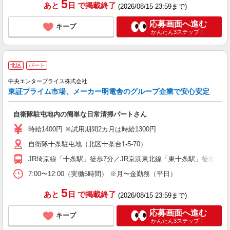
5
あと
日
で掲載終了
(2026/08/15 23:59まで)
応募画面へ進む
キープ
かんたん3ステップ！
北区
パート
中央エンタープライス株式会社
東証プライム市場、メーカー明電舎のグループ企業で安心安定
自衛隊駐屯地内の簡単な日常清掃パートさん
時給1400円 ※試用期間2カ月は時給1300円
自衛隊十条駐屯地（北区十条台1-5-70）
JR埼京線「十条駅」徒歩7分／JR京浜東北線「東十条駅」徒歩15分
7:00〜12:00（実働5時間） ※月〜金勤務（平日）
5
あと
日
で掲載終了
(2026/08/15 23:59まで)
応募画面へ進む
キープ
かんたん3ステップ！