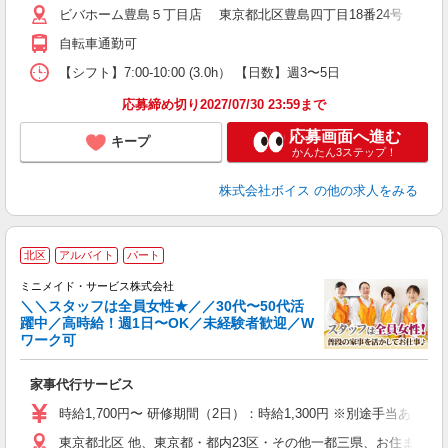
ビバホーム豊島５丁目店 東京都北区豊島四丁目18番24号
自転車通勤可
【シフト】7:00-10:00 (3.0h） 【日数】週3〜5日
応募締め切り2027/07/30 23:59まで
応募画面へ進む
キープ
かんたん3ステップ！
株式会社ボイス
の他の求人をみる
【
北区
アルバイト
パート
仕
ミニメイド・サービス株式会社
＼＼スタッフは全員女性★／／30代〜50代活
躍中／高時給！週1日〜OK／未経験者歓迎／W
ず
ワーク可
入
場
家事代行サービス
者
ミ
時給1,700円〜 研修期間（2日）：時給1,300円 ※別途手当あり
勤
東京都北区 他、東京都・都内23区・その他一都三県、お住まいに
み