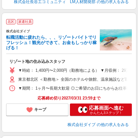
株式会社長谷工コミュニティ LM人材開発部
の他の求人をみる
北区
派遣社員
株式会社ダイブ
転職活動に疲れたら、、、リゾートバイトでリ
フレッシュ！観光ができて、お金もしっかり稼
げる！
リ
リゾート地の住み込みスタッフ
未
～
▼時給： 1,400円〜2,000円（勤務地による） ▼月収例： 29万
内
東京都北区 ＜勤務地＞ 全国のホテルや旅館、温泉施設など勤務
O
▼期間： 1ヶ月〜長期大歓迎 ◎ご希望のお日にちからお仕事開始ができ
応募締め切り2027/03/31 23:59まで
応募画面へ進む
キープ
かんたん3ステップ！
株式会社ダイブ
の他の求人をみる