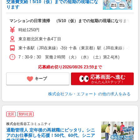
交通費支給！5/10（仮）までの短期の現場にな
＿
ります
履
躍
マンションの日常清掃 （5/10（仮）までの短期の現場になります）
い
シ
時給1250円
修
東京都北区東十条4丁目
東十条駅（JR在来線）-3分 十条（東京都）駅（JR在来線）-14分
7：30-9：30 実働２時間 （火）（水）（土）第2.4(木)
応募締め切り2026/08/26 23:59まで
応募画面へ進む
キープ
かんたん3ステップ！
株式会社フル・エフォート
の他の求人をみる
北区
契約社員
株式会社長谷工コミュニティ
通勤管理人 定年後の再就職にピッタリ。シニ
アのお仕事探しを応援！50代、60代、シニア