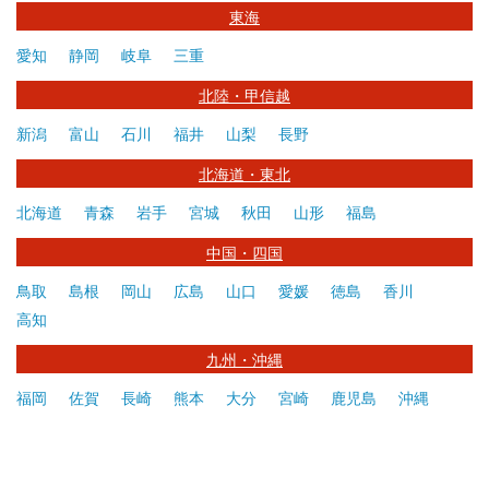
東海
愛知
静岡
岐阜
三重
北陸・甲信越
新潟
富山
石川
福井
山梨
長野
北海道・東北
北海道
青森
岩手
宮城
秋田
山形
福島
中国・四国
鳥取
島根
岡山
広島
山口
愛媛
徳島
香川
高知
九州・沖縄
福岡
佐賀
長崎
熊本
大分
宮崎
鹿児島
沖縄