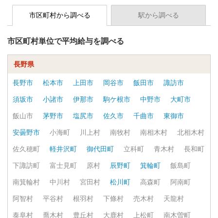
市区町村から調べる
駅から調べる
市区町村単位で平均給与を調べる
長野県
長野市
松本市
上田市
岡谷市
飯田市
諏訪市
須坂市
小諸市
伊那市
駒ケ根市
中野市
大町市
飯山市
茅野市
塩尻市
佐久市
千曲市
東御市
安曇野市
小海町
川上村
南牧村
南相木村
北相木村
佐久穂町
軽井沢町
御代田町
立科町
青木村
長和町
下諏訪町
富士見町
原村
辰野町
箕輪町
飯島町
南箕輪村
中川村
宮田村
松川町
高森町
阿南町
阿智村
平谷村
根羽村
下條村
売木村
天龍村
泰阜村
喬木村
豊丘村
大鹿村
上松町
南木曽町