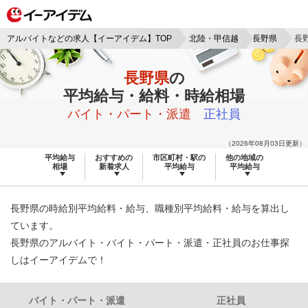
アルバイトなどの求人【イーアイデム】TOP
北陸・甲信越
長野県
長
長野県
の
平均給与・給料・時給相場
バイト・パート・派遣
正社員
（2026年08月03日更新）
平均給与
おすすめの
市区町村・駅の
他の地域の
相場
新着求人
平均給与
平均給与
長野県の時給別平均給料・給与、職種別平均給料・給与を算出し
ています。
長野県のアルバイト・バイト・パート・派遣・正社員のお仕事探
しはイーアイデムで！
バイト・パート・派遣
正社員