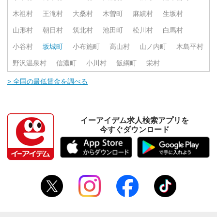
木祖村
王滝村
大桑村
木曽町
麻績村
生坂村
山形村
朝日村
筑北村
池田町
松川村
白馬村
小谷村
坂城町
小布施町
高山村
山ノ内町
木島平村
野沢温泉村
信濃町
小川村
飯綱町
栄村
> 全国の最低賃金を調べる
イーアイデム求人検索アプリを
今すぐダウンロード