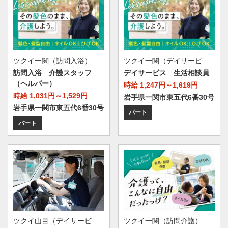
ツクイ一関（訪問入浴）
ツクイ一関（デイサービス）
訪問入浴 介護スタッフ
デイサービス 生活相談員
（ヘルパー）
時給 1,247円～1,619円
時給 1,031円～1,529円
岩手県一関市東五代6番30号
岩手県一関市東五代6番30号
パート
パート
ツクイ一関（訪問介護）
ツクイ山目（デイサービス）