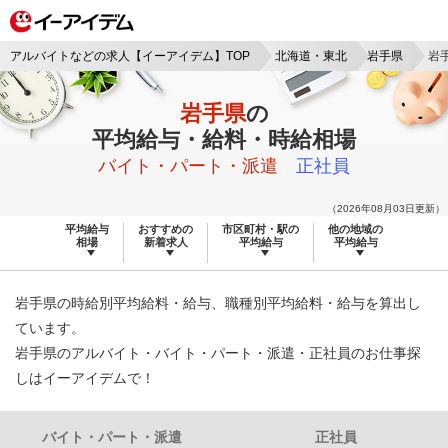
アルバイトなどの求人【イーアイデム】TOP
北海道・東北
岩手県
岩
岩手県
の
平均給与・給料・時給相場
バイト・パート・派遣
正社員
（2026年08月03日更新）
平均給与
おすすめの
市区町村・駅の
他の地域の
相場
新着求人
平均給与
平均給与
岩手県の時給別平均給料・給与、職種別平均給料・給与を算出し
ています。
岩手県のアルバイト・バイト・パート・派遣・正社員のお仕事探
しはイーアイデムで！
バイト・パート・派遣
正社員