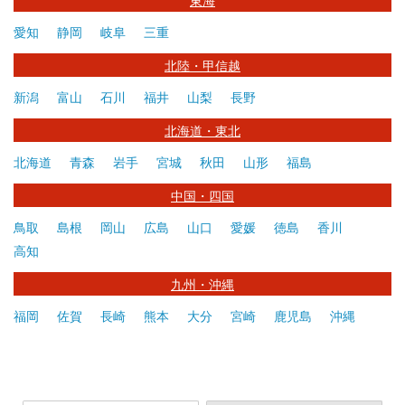
東海
愛知
静岡
岐阜
三重
北陸・甲信越
新潟
富山
石川
福井
山梨
長野
北海道・東北
北海道
青森
岩手
宮城
秋田
山形
福島
中国・四国
鳥取
島根
岡山
広島
山口
愛媛
徳島
香川
高知
九州・沖縄
福岡
佐賀
長崎
熊本
大分
宮崎
鹿児島
沖縄