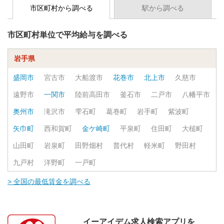
市区町村から調べる
駅から調べる
市区町村単位で平均給与を調べる
岩手県
盛岡市
宮古市
大船渡市
花巻市
北上市
久慈市
遠野市
一関市
陸前高田市
釜石市
二戸市
八幡平市
奥州市
滝沢市
雫石町
葛巻町
岩手町
紫波町
矢巾町
西和賀町
金ケ崎町
平泉町
住田町
大槌町
山田町
岩泉町
田野畑村
普代村
軽米町
野田村
九戸村
洋野町
一戸町
> 全国の最低賃金を調べる
イーアイデム求人検索アプリを