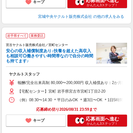
応募画面へ進む
キープ
かんたん3ステップ！
宮城中央ヤクルト販売株式会社
の他の求人をみる
＼
岩手県すべて
業務委託
■
宮古ヤクルト販売株式会社／宮町センター
安心の収入補償制度あり♪扶養を超えた高収入
も相談可◎働きやすい時間帯なので自分の時間
も持てます♪
明
ヤクルトスタッフ
未
バ
報酬/完全出来高制 80,000〜200,000円 収入補償あり：2か月
【宅配センター】宮町 岩手県宮古市宮町1丁目2-20
（例）08:30〜14:30 ＊平日のみOK ＊週3日〜OK ＊1日5
応募締め切り2026/08/31 23:59まで
応募画面へ進む
キープ
かんたん3ステップ！