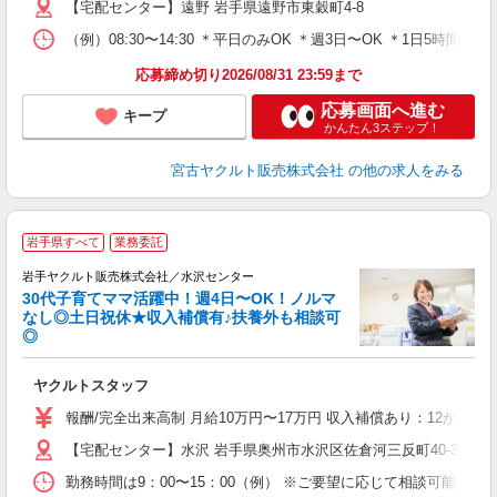
【宅配センター】遠野 岩手県遠野市東穀町4-8
（例）08:30〜14:30 ＊平日のみOK ＊週3日〜OK ＊1日5
応募締め切り2026/08/31 23:59まで
応募画面へ進む
キープ
かんたん3ステップ！
宮古ヤクルト販売株式会社
の他の求人をみる
＼
岩手県すべて
業務委託
全
岩手ヤクルト販売株式会社／水沢センター
30代子育てママ活躍中！週4日〜OK！ノルマ
なし◎土日祝休★収入補償有♪扶養外も相談可
◎
サ
ヤクルトスタッフ
未
の
報酬/完全出来高制 月給10万円〜17万円 収入補償あり：12か月
【宅配センター】水沢 岩手県奥州市水沢区佐倉河三反町40-3（水
勤務時間は9：00〜15：00（例） ※ご要望に応じて相談可能で