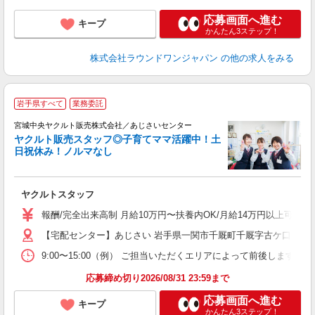
応募画面へ進む
キープ
かんたん3ステップ！
株式会社ラウンドワンジャパン
の他の求人をみる
＼
岩手県すべて
業務委託
中
宮城中央ヤクルト販売株式会社／あじさいセンター
ヤクルト販売スタッフ◎子育てママ活躍中！土
日祝休み！ノルマなし
て
ヤクルトスタッフ
未
バ
報酬/完全出来高制 月給10万円〜扶養内OK/月給14万円以上可 
【宅配センター】あじさい 岩手県一関市千厩町千厩字古ケ口56-1
9:00〜15:00（例） ご担当いただくエリアによって前後します
応募締め切り2026/08/31 23:59まで
応募画面へ進む
キープ
かんたん3ステップ！