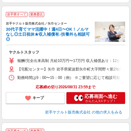
＼
岩手県すべて
業務委託
全
岩手ヤクルト販売株式会社／矢巾センター
30代子育てママ活躍中！週4日〜OK！ノルマ
なし◎土日祝休★収入補償有♪扶養外も相談可
◎
サ
ヤクルトスタッフ
未
の
報酬/完全出来高制 月給10万円〜17万円 収入補償あり：12か月
【宅配センター】矢巾 岩手県紫波郡矢巾町大字間野々第2地割127
勤務時間は9：00〜15：00（例） ※ご要望に応じて相談可能で
応募締め切り2026/08/31 23:59まで
応募画面へ進む
キープ
かんたん3ステップ！
岩手ヤクルト販売株式会社
の他の求人をみる
＼