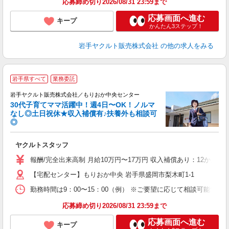
応募締め切り2026/08/31 23:59まで
応募画面へ進む
キープ
かんたん3ステップ！
岩手ヤクルト販売株式会社
の他の求人をみる
＼
岩手県すべて
業務委託
全
岩手ヤクルト販売株式会社／もりおか中央センター
30代子育てママ活躍中！週4日〜OK！ノルマ
なし◎土日祝休★収入補償有♪扶養外も相談可
◎
サ
ヤクルトスタッフ
未
の
報酬/完全出来高制 月給10万円〜17万円 収入補償あり：12か月
【宅配センター】もりおか中央 岩手県盛岡市梨木町1-1
勤務時間は9：00〜15：00（例） ※ご要望に応じて相談可能で
応募締め切り2026/08/31 23:59まで
応募画面へ進む
キープ