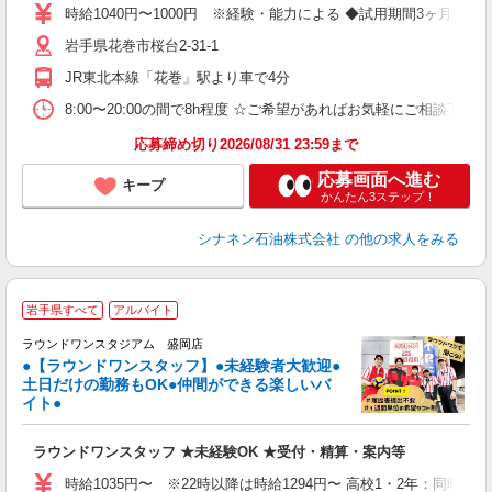
時給1040円〜1000円 ※経験・能力による ◆試用期間3ヶ月あ
岩手県花巻市桜台2-31-1
JR東北本線「花巻」駅より車で4分
8:00〜20:00の間で8h程度 ☆ご希望があればお気軽にご相談下さ
応募締め切り2026/08/31 23:59まで
応募画面へ進む
キープ
かんたん3ステップ！
シナネン石油株式会社
の他の求人をみる
＼
岩手県すべて
アルバイト
大
ラ
ラウンドワンスタジアム 盛岡店
●【ラウンドワンスタッフ】●未経験者大歓迎●
土日だけの勤務もOK●仲間ができる楽しいバ
ワ
イト●
s
大
ラウンドワンスタッフ ★未経験OK ★受付・精算・案内等
K
駅
時給1035円〜 ※22時以降は時給1294円〜 高校1・2年：同時給