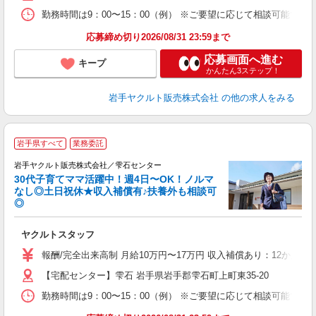
勤務時間は9：00〜15：00（例） ※ご要望に応じて相談可能で
応募締め切り2026/08/31 23:59まで
応募画面へ進む
キープ
かんたん3ステップ！
岩手ヤクルト販売株式会社
の他の求人をみる
＼
岩手県すべて
業務委託
全
岩手ヤクルト販売株式会社／雫石センター
30代子育てママ活躍中！週4日〜OK！ノルマ
なし◎土日祝休★収入補償有♪扶養外も相談可
◎
サ
ヤクルトスタッフ
未
の
報酬/完全出来高制 月給10万円〜17万円 収入補償あり：12か月
【宅配センター】雫石 岩手県岩手郡雫石町上町東35-20
勤務時間は9：00〜15：00（例） ※ご要望に応じて相談可能で