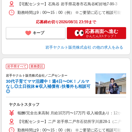
【宅配センター】石鳥谷 岩手県花巻市石鳥谷町好地7-99-3
勤務時間は9：00〜15：00（例） ※ご要望に応じて相談可能で
応募締め切り2026/08/31 23:59まで
応募画面へ進む
キープ
かんたん3ステップ！
岩手ヤクルト販売株式会社
の他の求人をみる
＼
岩手県すべて
業務委託
全
岩手ヤクルト販売株式会社／二戸センター
30代子育てママ活躍中！週4日〜OK！ノルマ
なし◎土日祝休★収入補償有♪扶養外も相談可
◎
サ
ヤクルトスタッフ
未
の
報酬/完全出来高制 月給10万円〜17万円 収入補償あり：12か月
【宅配センター】二戸 岩手県二戸市石切所字川原28-1（二戸支店
勤務時間は9：00〜15：00（例） ※ご要望に応じて相談可能で