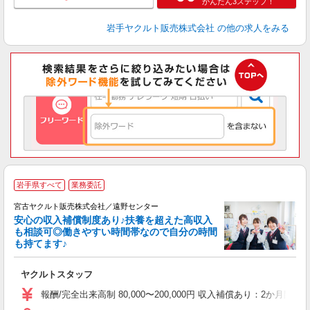
かんたん3ステップ！
岩手ヤクルト販売株式会社
の他の求人をみる
＼
岩手県すべて
業務委託
■
宮古ヤクルト販売株式会社／遠野センター
安心の収入補償制度あり♪扶養を超えた高収入
も相談可◎働きやすい時間帯なので自分の時間
も持てます♪
明
ヤクルトスタッフ
未
バ
報酬/完全出来高制 80,000〜200,000円 収入補償あり：2か月