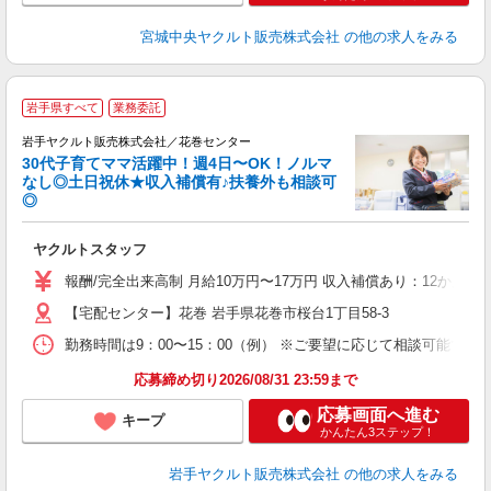
宮城中央ヤクルト販売株式会社
の他の求人をみる
＼
岩手県すべて
業務委託
全
岩手ヤクルト販売株式会社／花巻センター
30代子育てママ活躍中！週4日〜OK！ノルマ
なし◎土日祝休★収入補償有♪扶養外も相談可
◎
サ
ヤクルトスタッフ
未
の
報酬/完全出来高制 月給10万円〜17万円 収入補償あり：12か月
【宅配センター】花巻 岩手県花巻市桜台1丁目58-3
勤務時間は9：00〜15：00（例） ※ご要望に応じて相談可能で
応募締め切り2026/08/31 23:59まで
応募画面へ進む
キープ
かんたん3ステップ！
岩手ヤクルト販売株式会社
の他の求人をみる