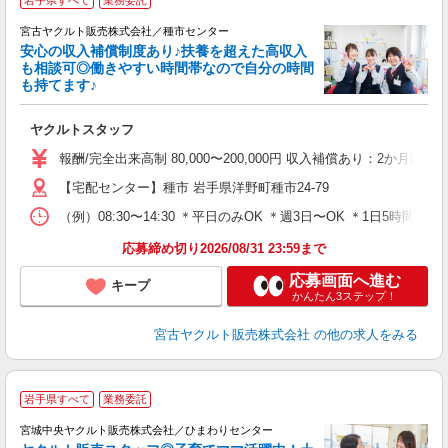
岩手県すべて
業務委託
■
宮古ヤクルト販売株式会社／種市センター
安心の収入補償制度あり♪扶養を超えた高収入
も相談可◎働きやすい時間帯なので自分の時間
も持てます♪
明
ヤクルトスタッフ
未
バ
報酬/完全出来高制 80,000〜200,000円 収入補償あり：2か月
【宅配センター】種市 岩手県洋野町種市24-79
（例）08:30〜14:30 ＊平日のみOK ＊週3日〜OK ＊1日5
応募締め切り2026/08/31 23:59まで
応募画面へ進む
キープ
かんたん3ステップ！
宮古ヤクルト販売株式会社
の他の求人をみる
＼
岩手県すべて
業務委託
中
宮城中央ヤクルト販売株式会社／ひまわりセンター