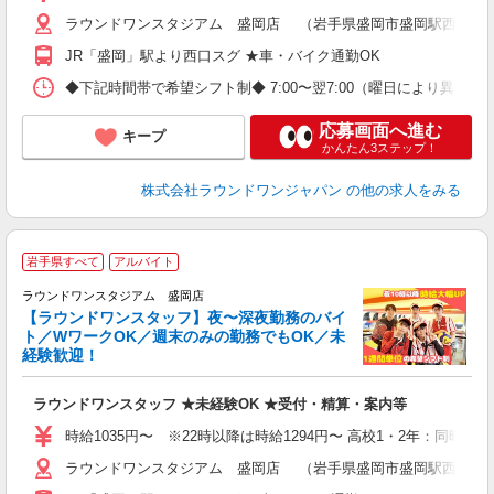
制
ラウンドワンスタジアム 盛岡店 （岩手県盛岡市盛岡駅西通2丁目1
JR「盛岡」駅より西口スグ ★車・バイク通勤OK
◆下記時間帯で希望シフト制◆ 7:00〜翌7:00（曜日により異なる）
応募画面へ進む
キープ
かんたん3ステップ！
株式会社ラウンドワンジャパン
の他の求人をみる
岩手県すべて
アルバイト
深
ラウンドワンスタジアム 盛岡店
【ラウンドワンスタッフ】夜〜深夜勤務のバイ
ト／WワークOK／週末のみの勤務でもOK／未
経験歓迎！
ル
を
ラウンドワンスタッフ ★未経験OK ★受付・精算・案内等
大
駅
時給1035円〜 ※22時以降は時給1294円〜 高校1・2年：同時給
ラウンドワンスタジアム 盛岡店 （岩手県盛岡市盛岡駅西通2丁目1