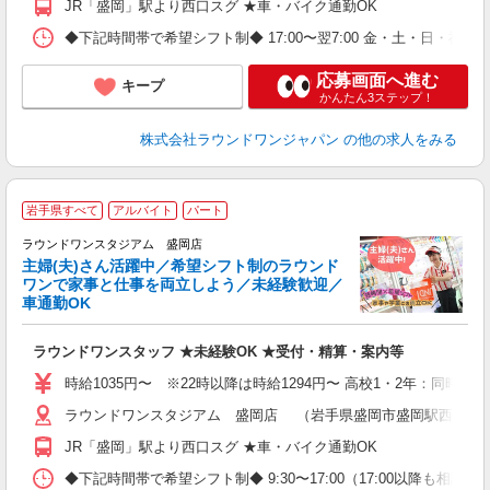
JR「盛岡」駅より西口スグ ★車・バイク通勤OK
◆下記時間帯で希望シフト制◆ 17:00〜翌7:00 金・土・日
応募画面へ進む
キープ
かんたん3ステップ！
株式会社ラウンドワンジャパン
の他の求人をみる
＼
岩手県すべて
アルバイト
パート
験
ラウンドワンスタジアム 盛岡店
主婦(夫)さん活躍中／希望シフト制のラウンド
ワンで家事と仕事を両立しよう／未経験歓迎／
車通勤OK
い
ラウンドワンスタッフ ★未経験OK ★受付・精算・案内等
主
O
時給1035円〜 ※22時以降は時給1294円〜 高校1・2年：同時給
交
ラウンドワンスタジアム 盛岡店 （岩手県盛岡市盛岡駅西通2丁目1
JR「盛岡」駅より西口スグ ★車・バイク通勤OK
◆下記時間帯で希望シフト制◆ 9:30〜17:00（17:00以降も