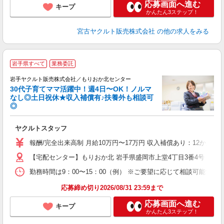
応募画面へ進む
キープ
かんたん3ステップ！
宮古ヤクルト販売株式会社
の他の求人をみる
＼
岩手県すべて
業務委託
全
岩手ヤクルト販売株式会社／もりおか北センター
30代子育てママ活躍中！週4日〜OK！ノルマ
なし◎土日祝休★収入補償有♪扶養外も相談可
◎
サ
ヤクルトスタッフ
未
の
報酬/完全出来高制 月給10万円〜17万円 収入補償あり：12か月
【宅配センター】もりおか北 岩手県盛岡市上堂4丁目3番4号
勤務時間は9：00〜15：00（例） ※ご要望に応じて相談可能で
応募締め切り2026/08/31 23:59まで
応募画面へ進む
キープ
かんたん3ステップ！