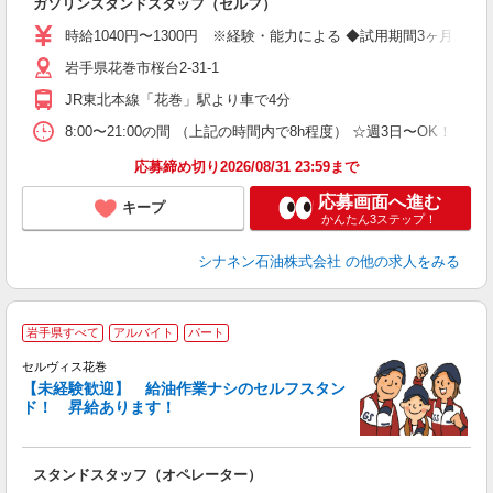
ガソリンスタンドスタッフ（セルフ）
未
時給1040円〜1300円 ※経験・能力による ◆試用期間3ヶ月あり
岩手県花巻市桜台2-31-1
JR東北本線「花巻」駅より車で4分
8:00〜21:00の間 （上記の時間内で8h程度） ☆週3日〜OK！
応募締め切り2026/08/31 23:59まで
応募画面へ進む
キープ
かんたん3ステップ！
シナネン石油株式会社
の他の求人をみる
岩手県すべて
アルバイト
パート
セルヴィス花巻
【未経験歓迎】 給油作業ナシのセルフスタン
ド！ 昇給あります！
い
スタンドスタッフ（オペレーター）
未