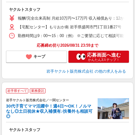
サ
ヤクルトスタッフ
未
の
報酬/完全出来高制 月給10万円〜17万円 収入補償あり：12か月
【宅配センター】もりおか南 岩手県盛岡市門1丁目1番27号
勤務時間は9：00〜15：00（例） ※ご要望に応じて相談可能で
応募締め切り2026/08/31 23:59まで
応募画面へ進む
キープ
かんたん3ステップ！
岩手ヤクルト販売株式会社
の他の求人をみる
＼
岩手県すべて
業務委託
全
岩手ヤクルト販売株式会社／一関センター
30代子育てママ活躍中！週4日〜OK！ノルマ
なし◎土日祝休★収入補償有♪扶養外も相談可
◎
サ
ヤクルトスタッフ
未