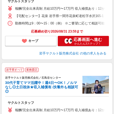
ヤクルトスタッフ
未
の
報酬/完全出来高制 月給10万円〜17万円 収入補償あり：12か月
【宅配センター】花泉 岩手県一関市花泉町老松字水沢165-1
勤務時間は9：00〜15：00（例） ※ご要望に応じて相談可能で
応募締め切り2026/08/31 23:59まで
応募画面へ進む
キープ
かんたん3ステップ！
岩手ヤクルト販売株式会社
の他の求人をみる
＼
岩手県すべて
業務委託
全
岩手ヤクルト販売株式会社／石鳥谷センター
30代子育てママ活躍中！週4日〜OK！ノルマ
なし◎土日祝休★収入補償有♪扶養外も相談可
◎
サ
ヤクルトスタッフ
未
の
報酬/完全出来高制 月給10万円〜17万円 収入補償あり：12か月