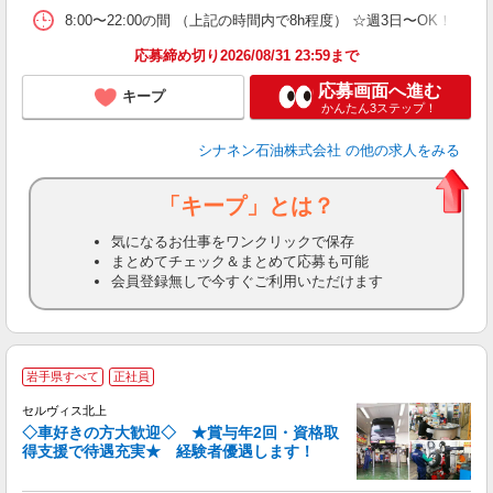
8:00〜22:00の間 （上記の時間内で8h程度） ☆週3日〜OK！
応募締め切り2026/08/31 23:59まで
応募画面へ進む
キープ
かんたん3ステップ！
シナネン石油株式会社
の他の求人をみる
「キープ」とは？
気になるお仕事をワンクリックで保存
まとめてチェック＆まとめて応募も可能
会員登録無しで今すぐご利用いただけます
岩手県すべて
正社員
セルヴィス北上
◇車好きの方大歓迎◇ ★賞与年2回・資格取
得支援で待遇充実★ 経験者優遇します！