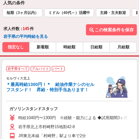
人気の条件
短期（3ヶ月以内）
ミドル（40代～）活躍中
主婦・主夫歓迎
求人件数 :
145
件
この検索条件を保存
岩手県の平均時給を見る
指定なし
新着順
時給順
日給順
月給順
岩手県すべて
アルバイト
パート
セルヴィス北上
＊最高時給1300円！＊ 給油作業ナシのセル
フスタンド！ 昇給・特別手当あります！
踏
ガソリンスタンドスタッフ
未
時給1040円〜1300円 ※経験・能力による ◆試用期間3ヶ月あり
岩手県北上市村崎野15地割42-8
JR東北本線「村崎野」駅より車で2分