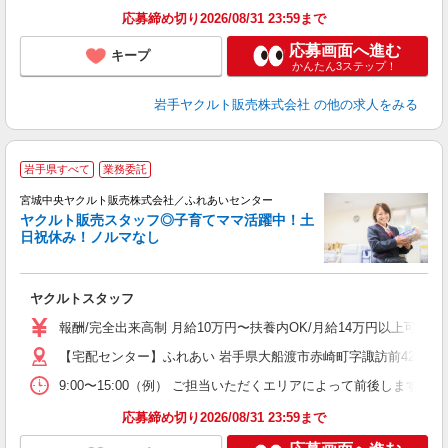
応募締め切り2026/08/31 23:59まで
応募画面へ進む
キープ
かんたん3ステップ！
岩手ヤクルト販売株式会社
の他の求人をみる
＼
岩手県すべて
業務委託
中
宮城中央ヤクルト販売株式会社／ふれあいセンター
ヤクルト販売スタッフ◎子育てママ活躍中！土
日祝休み！ノルマなし
て
ヤクルトスタッフ
未
バ
報酬/完全出来高制 月給10万円〜扶養内OK/月給14万円以上可 
【宅配センター】ふれあい 岩手県大船渡市赤崎町字諏訪前42-20
9:00〜15:00（例） ご担当いただくエリアによって前後します
応募締め切り2026/08/31 23:59まで