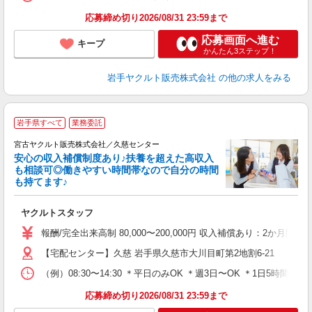
応募締め切り2026/08/31 23:59まで
応募画面へ進む
キープ
かんたん3ステップ！
岩手ヤクルト販売株式会社
の他の求人をみる
＼
岩手県すべて
業務委託
■
宮古ヤクルト販売株式会社／久慈センター
安心の収入補償制度あり♪扶養を超えた高収入
も相談可◎働きやすい時間帯なので自分の時間
も持てます♪
明
ヤクルトスタッフ
未
バ
報酬/完全出来高制 80,000〜200,000円 収入補償あり：2か月
【宅配センター】久慈 岩手県久慈市大川目町第2地割6-21
（例）08:30〜14:30 ＊平日のみOK ＊週3日〜OK ＊1日5
応募締め切り2026/08/31 23:59まで