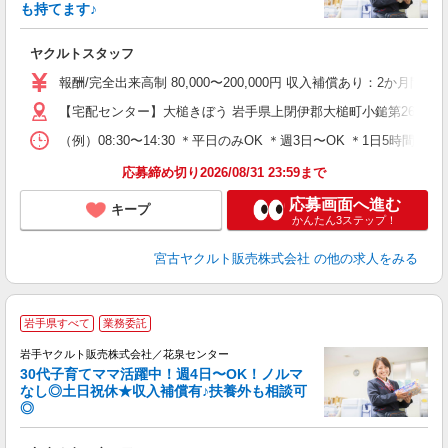
も持てます♪
明
ヤクルトスタッフ
未
バ
報酬/完全出来高制 80,000〜200,000円 収入補償あり：2か月
【宅配センター】大槌きぼう 岩手県上閉伊郡大槌町小鎚第26地割字花
（例）08:30〜14:30 ＊平日のみOK ＊週3日〜OK ＊1日5
応募締め切り2026/08/31 23:59まで
応募画面へ進む
キープ
かんたん3ステップ！
宮古ヤクルト販売株式会社
の他の求人をみる
＼
岩手県すべて
業務委託
全
岩手ヤクルト販売株式会社／花泉センター
30代子育てママ活躍中！週4日〜OK！ノルマ
なし◎土日祝休★収入補償有♪扶養外も相談可
◎
サ