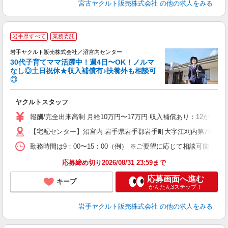
宮古ヤクルト販売株式会社
の他の求人をみる
＼
岩手県すべて
業務委託
全
岩手ヤクルト販売株式会社／沼宮内センター
30代子育てママ活躍中！週4日〜OK！ノルマ
なし◎土日祝休★収入補償有♪扶養外も相談可
◎
サ
ヤクルトスタッフ
未
の
報酬/完全出来高制 月給10万円〜17万円 収入補償あり：12か月
【宅配センター】沼宮内 岩手県岩手郡岩手町大字江刈内第7地割5-
勤務時間は9：00〜15：00（例） ※ご要望に応じて相談可能で
応募締め切り2026/08/31 23:59まで
応募画面へ進む
キープ
かんたん3ステップ！
岩手ヤクルト販売株式会社
の他の求人をみる