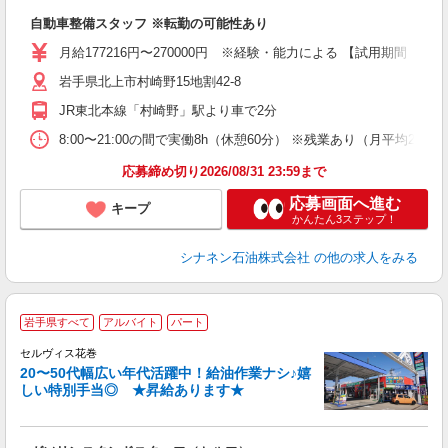
ろ
自動車整備スタッフ ※転勤の可能性あり
未
月給177216円〜270000円 ※経験・能力による 【試用期間（3
岩手県北上市村崎野15地割42-8
JR東北本線「村崎野」駅より車で2分
8:00〜21:00の間で実働8h（休憩60分） ※残業あり（月平均20時
応募締め切り2026/08/31 23:59まで
応募画面へ進む
キープ
かんたん3ステップ！
シナネン石油株式会社
の他の求人をみる
岩手県すべて
アルバイト
パート
セルヴィス花巻
20〜50代幅広い年代活躍中！給油作業ナシ♪嬉
しい特別手当◎ ★昇給あります★
ー