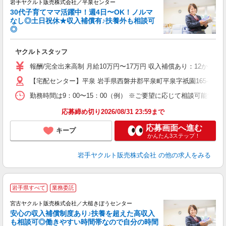
岩手ヤクルト販売株式会社／平泉センター
30代子育てママ活躍中！週4日〜OK！ノルマ
なし◎土日祝休★収入補償有♪扶養外も相談可
◎
サ
ヤクルトスタッフ
未
の
報酬/完全出来高制 月給10万円〜17万円 収入補償あり：12か月
【宅配センター】平泉 岩手県西磐井郡平泉町平泉字祇園165-3
勤務時間は9：00〜15：00（例） ※ご要望に応じて相談可能で
応募締め切り2026/08/31 23:59まで
応募画面へ進む
キープ
かんたん3ステップ！
岩手ヤクルト販売株式会社
の他の求人をみる
＼
岩手県すべて
業務委託
■
宮古ヤクルト販売株式会社／大槌きぼうセンター
安心の収入補償制度あり♪扶養を超えた高収入
も相談可◎働きやすい時間帯なので自分の時間