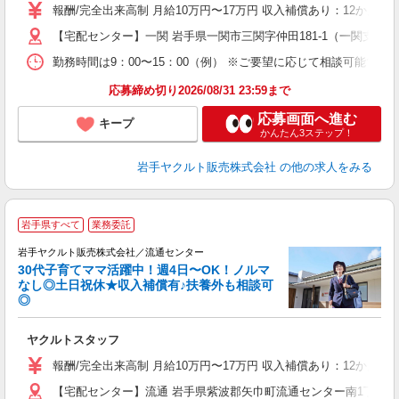
の
報酬/完全出来高制 月給10万円〜17万円 収入補償あり：12か月
【宅配センター】一関 岩手県一関市三関字仲田181-1（一関支店内
勤務時間は9：00〜15：00（例） ※ご要望に応じて相談可能で
応募締め切り2026/08/31 23:59まで
応募画面へ進む
キープ
かんたん3ステップ！
岩手ヤクルト販売株式会社
の他の求人をみる
＼
岩手県すべて
業務委託
全
岩手ヤクルト販売株式会社／流通センター
30代子育てママ活躍中！週4日〜OK！ノルマ
なし◎土日祝休★収入補償有♪扶養外も相談可
◎
サ
ヤクルトスタッフ
未
の
報酬/完全出来高制 月給10万円〜17万円 収入補償あり：12か月
【宅配センター】流通 岩手県紫波郡矢巾町流通センター南1丁目4-1