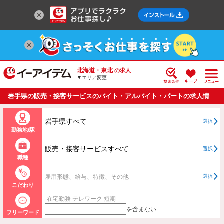
北海道・東北
の求人
▼エリア変更
岩手県の販売・接客サービスのバイト・アルバイト・パートの求人情
報一覧
岩手県すべて
選択
勤務地/駅
販売・接客サービスすべて
選択
職種
雇用形態、給与、特徴、その他
選択
こだわり
を含まない
フリーワード