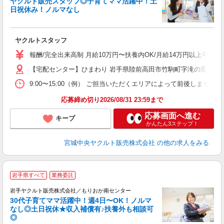
ヤクルト販売スタッフ◎子育てママ活躍中！土
日祝休み！ノルマなし
て
ヤクルトスタッフ
未
バ
報酬/完全出来高制 月給10万円〜扶養内OK/月給14万円以上可 
【宅配センター】ひまわり 岩手県陸前高田市竹駒町字滝の里14－2
9:00〜15:00（例） ご担当いただくエリアによって前後します
応募締め切り2026/08/31 23:59まで
応募画面へ進む
キープ
かんたん3ステップ！
宮城中央ヤクルト販売株式会社
の他の求人をみる
＼
岩手県すべて
業務委託
全
岩手ヤクルト販売株式会社／もりおか南センター
30代子育てママ活躍中！週4日〜OK！ノルマ
なし◎土日祝休★収入補償有♪扶養外も相談可
◎