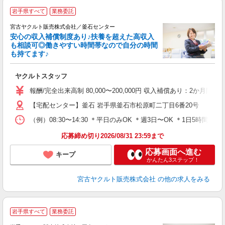
＼
岩手県すべて
業務委託
■
宮古ヤクルト販売株式会社／釜石センター
安心の収入補償制度あり♪扶養を超えた高収入
も相談可◎働きやすい時間帯なので自分の時間
も持てます♪
明
ヤクルトスタッフ
未
バ
報酬/完全出来高制 80,000〜200,000円 収入補償あり：2か月
【宅配センター】釜石 岩手県釜石市松原町二丁目6番20号
（例）08:30〜14:30 ＊平日のみOK ＊週3日〜OK ＊1日5
応募締め切り2026/08/31 23:59まで
応募画面へ進む
キープ
かんたん3ステップ！
宮古ヤクルト販売株式会社
の他の求人をみる
＼
岩手県すべて
業務委託
全