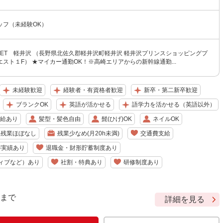
ッフ（未経験OK）
OUTLET 軽井沢 （長野県北佐久郡軽井沢町軽井沢 軽井沢プリンスショッピングプ
スト１F） ★マイカー通勤OK！※高崎エリアからの新幹線通勤...
未経験歓迎
経験者・有資格者歓迎
新卒・第二新卒歓迎
ブランクOK
英語が活かせる
語学力を活かせる（英語以外）
給あり
髪型・髪色自由
髭(ひげ)OK
ネイルOK
残業ほぼなし
残業少なめ(月20h未満)
交通費支給
得実績あり
退職金・財形貯蓄制度あり
ィブなど）あり
社割・特典あり
研修制度あり
9 まで
詳細を見る