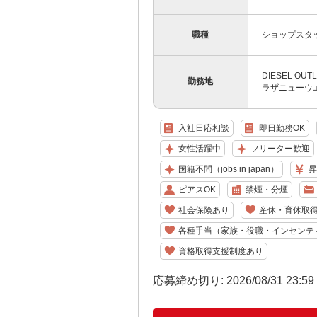
職種
ショップスタ
DIESEL 
勤務地
ラザニューウエ
入社日応相談
即日勤務OK
女性活躍中
フリーター歓迎
国籍不問（jobs in japan）
昇
ピアスOK
禁煙・分煙
社会保険あり
産休・育休取
各種手当（家族・役職・インセンテ
資格取得支援制度あり
応募締め切り: 2026/08/31 23:5