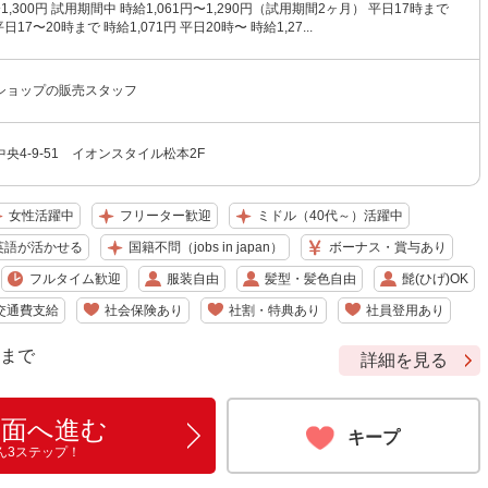
〜1,300円 試用期間中 時給1,061円〜1,290円（試用期間2ヶ月） 平日17時まで
平日17〜20時まで 時給1,071円 平日20時〜 時給1,27...
ショップの販売スタッフ
央4-9-51 イオンスタイル松本2F
女性活躍中
フリーター歓迎
ミドル（40代～）活躍中
英語が活かせる
国籍不問（jobs in japan）
ボーナス・賞与あり
フルタイム歓迎
服装自由
髪型・髪色自由
髭(ひげ)OK
交通費支給
社会保険あり
社割・特典あり
社員登用あり
9 まで
詳細を見る
画面へ進む
キープ
ん3ステップ！