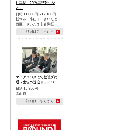
駐車場、JR列車見張りな
ど）
日給 11,000円〜12,100円
栃木市・小山市・さいたま市
西区・さいたま市岩槻区・久
喜市・蓮田市
詳細はこちらから
マイクロバスにて教習所に
通う生徒の送迎ドライバー
日給 15,850円
箕面市
詳細はこちらから