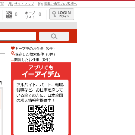
質問
サイトマップ
掲載ご希望のお客様へ
閲覧
キープ
0
0
履歴
リスト
ログイン
キープ中のお仕事（0件）
保存した検索条件（
0
件）
閲覧したお仕事（0件）
件