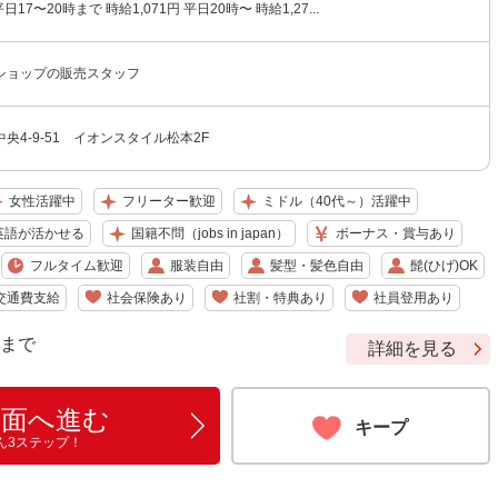
平日17〜20時まで 時給1,071円 平日20時〜 時給1,27...
ショップの販売スタッフ
央4-9-51 イオンスタイル松本2F
女性活躍中
フリーター歓迎
ミドル（40代～）活躍中
英語が活かせる
国籍不問（jobs in japan）
ボーナス・賞与あり
フルタイム歓迎
服装自由
髪型・髪色自由
髭(ひげ)OK
交通費支給
社会保険あり
社割・特典あり
社員登用あり
9 まで
詳細を見る
画面へ進む
キープ
ん3ステップ！