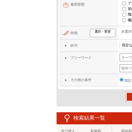
ア
雇用形態
契
職
嘱
未選択
選択・変更
特徴
給与
フリーワード
その他の条件
指定
この
検索結果一覧
並び替え ：
新着順
時給順