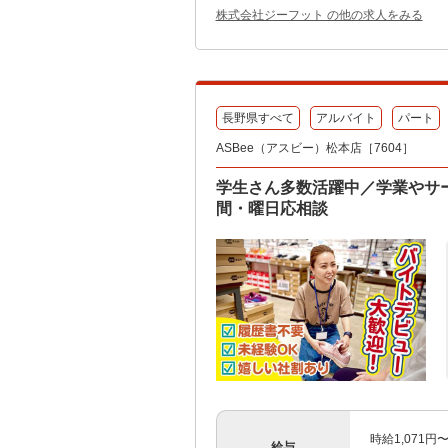
株式会社ジーフット の他の求人をみる
長野県すべて
アルバイト
パート
ASBee（アスビー）松本店［7604］
学生さん多数活躍中／学業やサ
間・曜日応相談
時給1,071円
給与