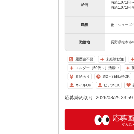
時給1,071円
給与
時給1,071円 
職種
靴・シューズ
勤務地
長野県松本市中
履歴書不要
未経験歓迎
エルダー（50代～）活躍中
昇給あり
週2～3日勤務OK
ネイルOK
ピアスOK
応募締め切り: 2026/08/25 23:5
応募
かんた