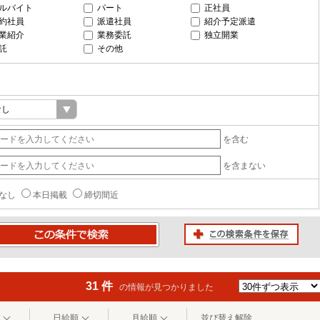
ルバイト
パート
正社員
約社員
派遣社員
紹介予定派遣
業紹介
業務委託
独立開業
託
その他
を含む
を含まない
なし
本日掲載
締切間近
この検索条件を保存
条件で検索
31 件
の情報が見つかりました
日給順
月給順
並び替え解除