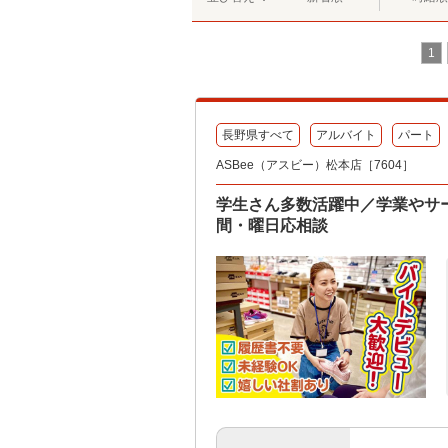
1
長野県すべて
アルバイト
パート
ASBee（アスビー）松本店［7604］
学生さん多数活躍中／学業やサ
間・曜日応相談