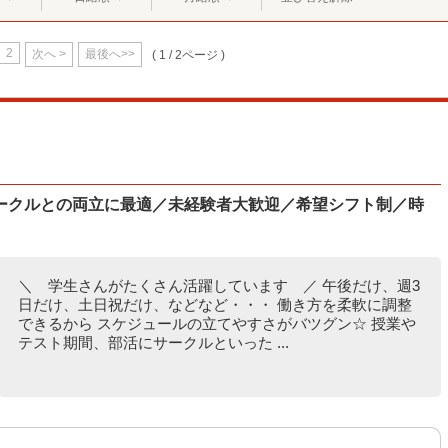
2
次へ >
最後へ>>
( 1 / 2ページ )
ークルとの両立に最適／未経験者大歓迎／希望シフト制／時
＼ 学生さんがたくさん活躍しています ／ 午後だけ、週3
日だけ、土日祝だけ、などなど・・・ 働き方を柔軟に調整
できるから スケジュールの立てやすさがバツグン☆ 授業や
テスト期間、部活にサークルといった ...