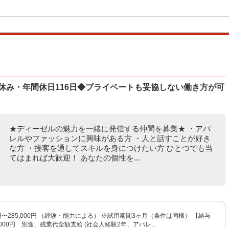
9日休み・年間休日116日◆プライベートも妥協しない働き方が可
★ディーゼルの魅力を一緒に発信する仲間を募集★ ・アパ
レルやファッションに興味がある方 ・人と話すことが好き
な方 ・接客を通してスキルを身につけたい方 ひとつでも当
てはまれば大歓迎！ あなたの個性を...
0円〜285,000円 （経験・能力による） ※試用期間3ヶ月（条件は同様） 【給与
,000円 別途、残業代全額支給 (社会人経験2年、アパレ...