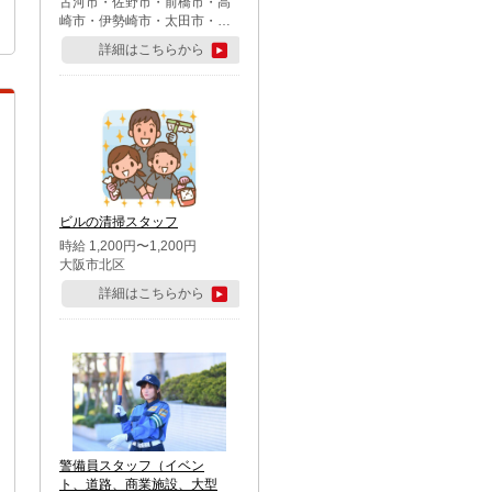
古河市・佐野市・前橋市・高
崎市・伊勢崎市・太田市・館
林市・藤岡市・大泉町・さい
詳細はこちらから
たま市北区・川越市・熊谷
市・行田市・秩父市・所沢
市・飯能市・東松山市・坂戸
市・鶴ケ島市・千葉市中央
区・市川市・松戸市・習志野
市・柏市・流山市・八千代
市・足立区・江戸川区・八王
子市・町田市
ビルの清掃スタッフ
時給 1,200円〜1,200円
大阪市北区
詳細はこちらから
警備員スタッフ（イベン
ト、道路、商業施設、大型