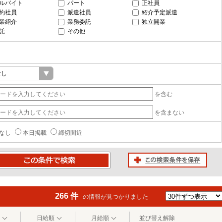
ルバイト
パート
正社員
約社員
派遣社員
紹介予定派遣
業紹介
業務委託
独立開業
託
その他
を含む
を含まない
なし
本日掲載
締切間近
この検索条件を保存
条件で検索
266 件
の情報が見つかりました
日給順
月給順
並び替え解除