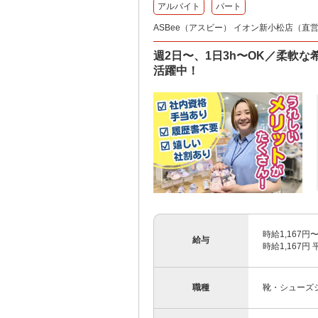
アルバイト
パート
ASBee（アスビー） イオン新小松店（直営
週2日〜、1日3h〜OK／柔軟
活躍中！
時給1,167円
給与
時給1,167円 
職種
靴・シューズ