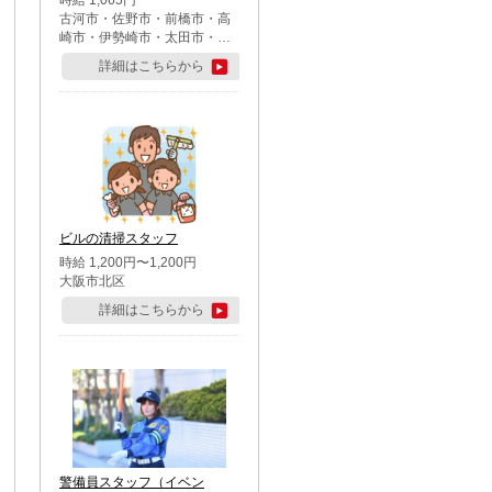
時給 1,065円
古河市・佐野市・前橋市・高
崎市・伊勢崎市・太田市・館
林市・藤岡市・大泉町・さい
詳細はこちらから
たま市北区・川越市・熊谷
市・行田市・秩父市・所沢
市・飯能市・東松山市・坂戸
市・鶴ケ島市・千葉市中央
区・市川市・松戸市・習志野
市・柏市・流山市・八千代
市・足立区・江戸川区・八王
子市・町田市
ビルの清掃スタッフ
時給 1,200円〜1,200円
大阪市北区
詳細はこちらから
警備員スタッフ（イベン