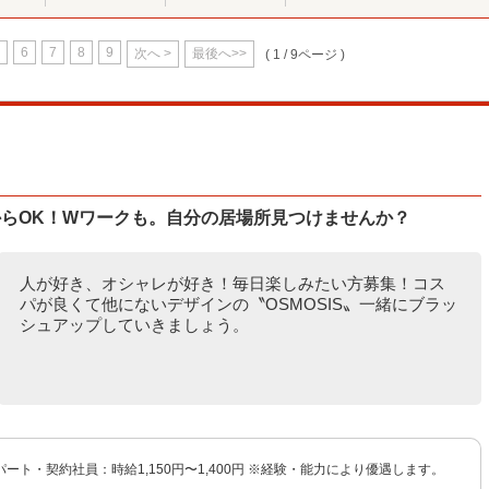
6
7
8
9
次へ >
最後へ>>
( 1 / 9ページ )
からOK！Wワークも。自分の居場所見つけませんか？
人が好き、オシャレが好き！毎日楽しみたい方募集！コス
パが良くて他にないデザインの〝OSMOSIS〟一緒にブラッ
シュアップしていきましょう。
ート・契約社員：時給1,150円〜1,400円 ※経験・能力により優遇します。