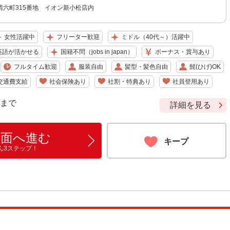
清六町315番地 イオン新小松店内
女性活躍中
フリーター歓迎
ミドル（40代～）活躍中
英語が活かせる
国籍不問（jobs in japan）
ボーナス・賞与あり
フルタイム歓迎
服装自由
髪型・髪色自由
髭(ひげ)OK
交通費支給
社会保険あり
社割・特典あり
社員登用あり
9 まで
詳細を見る
画面へ進む
キープ
ん3ステップ！