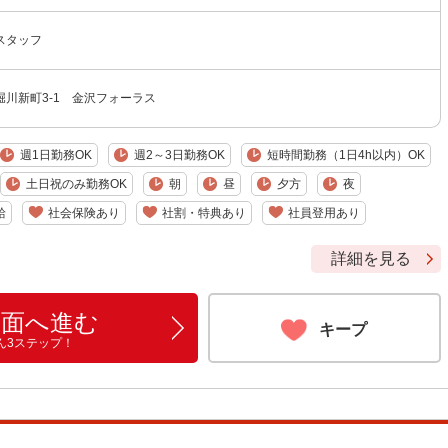
スタッフ
川新町3-1 金沢フォーラス
週1日勤務OK
週2～3日勤務OK
短時間勤務（1日4h以内）OK
土日祝のみ勤務OK
朝
昼
夕方
夜
給
社会保険あり
社割・特典あり
社員登用あり
詳細を見る
画面へ進む
キープ
ん3ステップ！