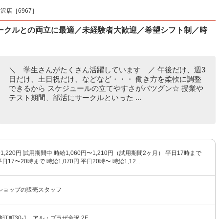
沢店［6967］
ークルとの両立に最適／未経験者大歓迎／希望シフト制／時
＼ 学生さんがたくさん活躍しています ／ 午後だけ、週3
日だけ、土日祝だけ、などなど・・・ 働き方を柔軟に調整
できるから スケジュールの立てやすさがバツグン☆ 授業や
テスト期間、部活にサークルといった ...
〜1,220円 試用期間中 時給1,060円〜1,210円（試用期間2ヶ月） 平日17時まで
平日17〜20時まで 時給1,070円 平日20時〜 時給1,12...
ショップの販売スタッフ
江町30-1 アル・プラザ金沢 2F