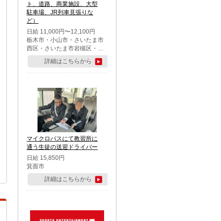
ト、道路、商業施設、大型
駐車場、JR列車見張りな
ど）
日給 11,000円〜12,100円
栃木市・小山市・さいたま市
西区・さいたま市岩槻区・久
喜市・蓮田市
詳細はこちらから
マイクロバスにて教習所に
通う生徒の送迎ドライバー
日給 15,850円
箕面市
詳細はこちらから