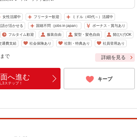
女性活躍中
フリーター歓迎
ミドル（40代～）活躍中
英語が活かせる
国籍不問（jobs in japan）
ボーナス・賞与あり
フルタイム歓迎
服装自由
髪型・髪色自由
髭(ひげ)OK
交通費支給
社会保険あり
社割・特典あり
社員登用あり
9 まで
詳細を見る
画面へ進む
キープ
ん3ステップ！