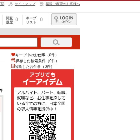
質問
サイトマップ
掲載ご希望のお客様へ
閲覧
キープ
0
0
履歴
リスト
ログイン
キープ中のお仕事（0件）
保存した検索条件（
0
件）
閲覧したお仕事（0件）
件