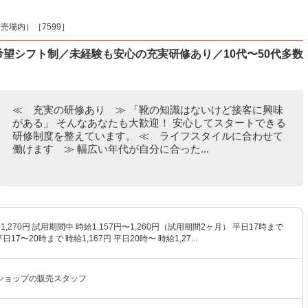
売場内）［7599］
な希望シフト制／未経験も安心の充実研修あり／10代〜50代多数
≪ 充実の研修あり ≫ 「靴の知識はないけど接客に興味
がある」 そんなあなたも大歓迎！ 安心してスタートできる
研修制度を整えています。 ≪ ライフスタイルに合わせて
働けます ≫ 幅広い年代が自分に合った...
〜1,270円 試用期間中 時給1,157円〜1,260円（試用期間2ヶ月） 平日17時まで
平日17〜20時まで 時給1,167円 平日20時〜 時給1,27...
ショップの販売スタッフ