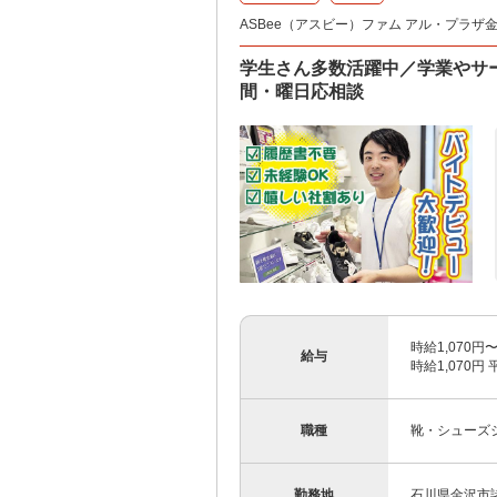
ASBee（アスビー）ファム アル・プラザ金
学生さん多数活躍中／学業やサ
間・曜日応相談
時給1,070円
給与
時給1,070円 
職種
靴・シューズ
勤務地
石川県金沢市諸