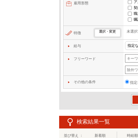
ア
雇用形態
契
職
嘱
未選択
選択・変更
特徴
給与
フリーワード
その他の条件
指定
この
検索結果一覧
並び替え ：
新着順
時給順