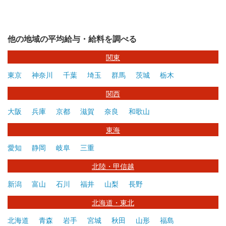
他の地域の平均給与・給料を調べる
関東
東京
神奈川
千葉
埼玉
群馬
茨城
栃木
関西
大阪
兵庫
京都
滋賀
奈良
和歌山
東海
愛知
静岡
岐阜
三重
北陸・甲信越
新潟
富山
石川
福井
山梨
長野
北海道・東北
北海道
青森
岩手
宮城
秋田
山形
福島