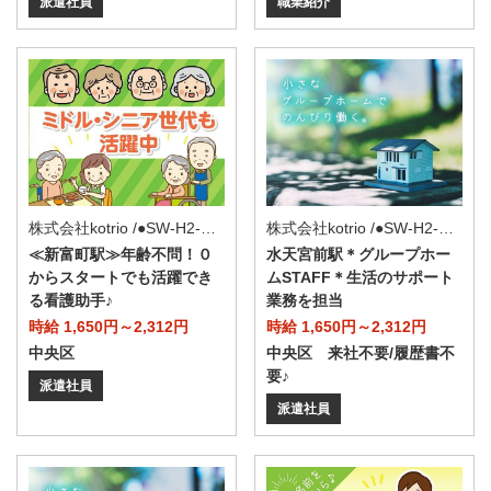
派遣社員
職業紹介
株式会社kotrio /●SW-H2-2024162
株式会社kotrio /●SW-H2-2116854
≪新富町駅≫年齢不問！０
水天宮前駅＊グループホー
からスタートでも活躍でき
ムSTAFF＊生活のサポート
る看護助手♪
業務を担当
時給 1,650円～2,312円
時給 1,650円～2,312円
中央区
中央区 来社不要/履歴書不
要♪
派遣社員
派遣社員