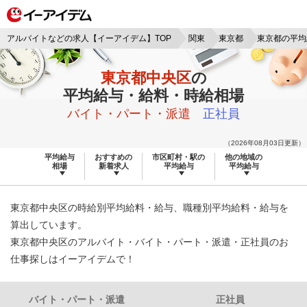
アルバイトなどの求人【イーアイデム】TOP
関東
東京都
東京都の平均
東京都中央区
の
平均給与・給料・時給相場
バイト・パート・派遣
正社員
（2026年08月03日更新）
平均給与
おすすめの
市区町村・駅の
他の地域の
相場
新着求人
平均給与
平均給与
東京都中央区の時給別平均給料・給与、職種別平均給料・給与を
算出しています。
東京都中央区のアルバイト・バイト・パート・派遣・正社員のお
仕事探しはイーアイデムで！
バイト・パート・派遣
正社員