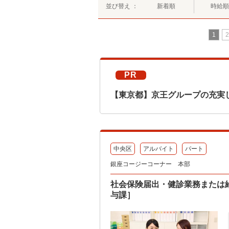
並び替え ：
新着順
時給順
1
2
PR
【東京都】京王グループの充実
中央区
アルバイト
パート
銀座コージーコーナー 本部
社会保険届出・健診業務または
与課］