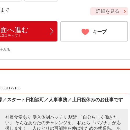
9 まで
詳細を見る
画面へ進む
キープ
ん3ステップ！
をみる
01179165
界／スタート日相談可／人事事務／土日祝休みのお仕事です
社員食堂あり 受入体制バッチリ 駅近 「自分らしく働きた
い」 そんなあなたのチャレンジを、 私たち『パソナ』が応
援します！ 一人ひとりの可能性を伸ばすための就業先、 あ