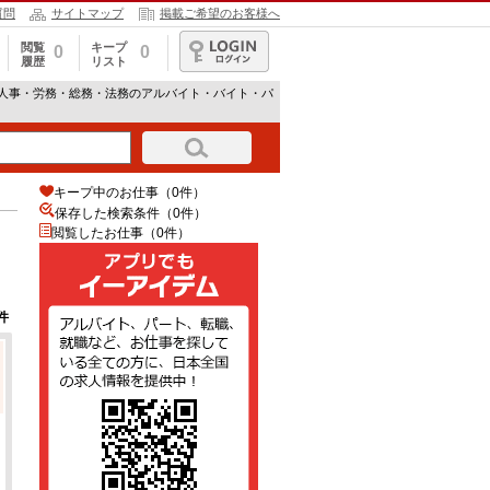
質問
サイトマップ
掲載ご希望のお客様へ
閲覧
キープ
0
0
履歴
リスト
ログイン
・人事・労務・総務・法務のアルバイト・バイト・パ
キープ中のお仕事（0件）
保存した検索条件（
0
件）
閲覧したお仕事（0件）
件