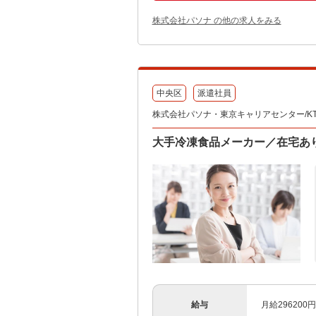
株式会社パソナ の他の求人をみる
中央区
派遣社員
株式会社パソナ・東京キャリアセンター/KT60
大手冷凍食品メーカー／在宅あり
給与
月給29620