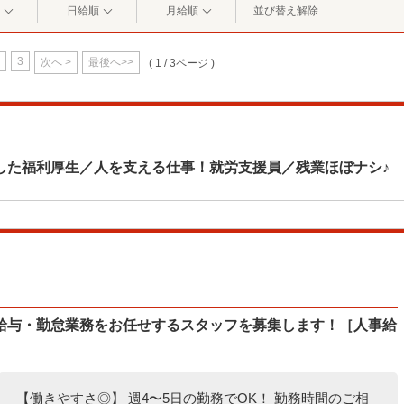
日給順
月給順
並び替え解除
3
次へ >
最後へ>>
( 1 / 3ページ )
した福利厚生／人を支える仕事！就労支援員／残業ほぼナシ♪
給与・勤怠業務をお任せするスタッフを募集します！［人事給
【働きやすさ◎】 週4〜5日の勤務でOK！ 勤務時間のご相