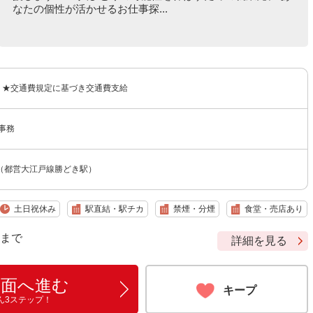
なたの個性が活かせるお仕事探...
0円 ★交通費規定に基づき交通費支給
事務
（都営大江戸線勝どき駅）
土日祝休み
駅直結・駅チカ
禁煙・分煙
食堂・売店あり
9 まで
詳細を見る
画面へ進む
キープ
ん3ステップ！