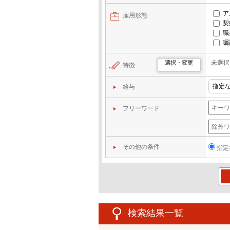
ア
雇用形態
契
職
嘱
未選択
選択・変更
特徴
給与
フリーワード
その他の条件
指定
この
検索結果一覧