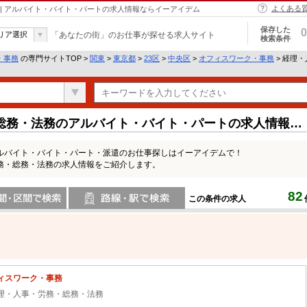
よくある
| アルバイト・バイト・パートの求人情報ならイーアイデム
保存した
0
リア選択
「あなたの街」のお仕事が探せる求人サイト
検索条件
・事務
の専門サイトTOP >
関東
>
東京都
>
23区
>
中央区
>
オフィスワーク・事務
> 経理
総務・法務のアルバイト・バイト・パートの求人情報一
ルバイト・バイト・パート・派遣のお仕事探しはイーアイデムで！
務・総務・法務の求人情報をご紹介します。
82
この条件の求人
間で検索
路線・駅・駅で検索
ィスワーク・事務
理・人事・労務・総務・法務