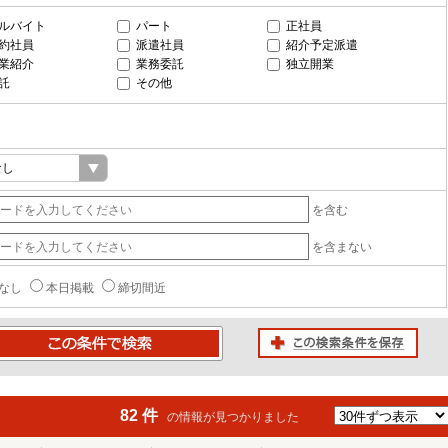
ルバイト
パート
正社員
約社員
派遣社員
紹介予定派遣
業紹介
業務委託
独立開業
託
その他
を含む
を含まない
なし
本日掲載
締切間近
この検索条件を保存
条件で検索
82 件
の情報が見つかりました