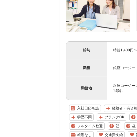
給与
時給1,400円
職種
銀座コージー
銀座コージーコ
勤務地
14階）
入社日応相談
経験者・有資
学歴不問
ブランクOK
フルタイム歓迎
朝
昼
転勤なし
交通費支給