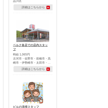
品川区
詳細はこちらから
ベルク各店での店内スタッ
フ
時給 1,065円
古河市・佐野市・前橋市・高
崎市・伊勢崎市・太田市・館
林市・藤岡市・大泉町・さい
詳細はこちらから
たま市北区・川越市・熊谷
市・行田市・秩父市・所沢
市・飯能市・東松山市・坂戸
市・鶴ケ島市・千葉市中央
区・市川市・松戸市・習志野
市・柏市・流山市・八千代
市・足立区・江戸川区・八王
子市・町田市
ビルの清掃スタッフ