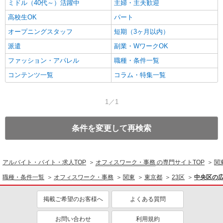
ミドル（40代～）活躍中
主婦・主夫歓迎
高校生OK
パート
オープニングスタッフ
短期（3ヶ月以内）
派遣
副業・WワークOK
ファッション・アパレル
職種・条件一覧
コンテンツ一覧
コラム・特集一覧
1／1
条件を変更して再検索
アルバイト・バイト・求人TOP
オフィスワーク・事務
の専門サイトTOP
関
職種・条件一覧
オフィスワーク・事務
関東
東京都
23区
中央区の
掲載ご希望のお客様へ
よくある質問
お問い合わせ
利用規約