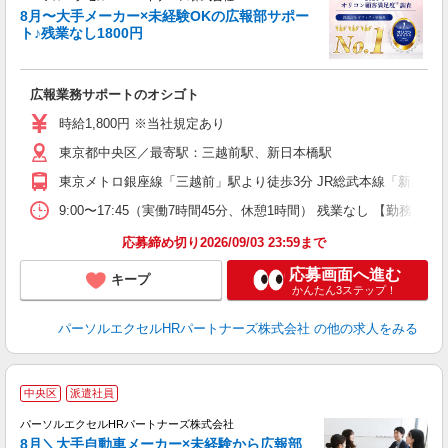
8月〜大手メーカー×未経験OKの広報部サポー
ト♪残業なし1800円
ど
広報業務サポートのオシゴト
未
時給1,800円 ※当社規定あり
東京都中央区／最寄駅：三越前駅、新日本橋駅
東京メトロ銀座線「三越前」駅より徒歩3分 JR総武本線「新日本
9:00〜17:45（実働7時間45分、休憩1時間） 残業なし 【勤
応募締め切り2026/09/03 23:59まで
応募画面へ進む
キープ
かんたん3ステップ！
パーソルエクセルHRパートナーズ株式会社
の他の求人をみる
中央区
派遣社員
イ
パーソルエクセルHRパートナーズ株式会社
8月＼大手自動車メーカー×未経験から広報部