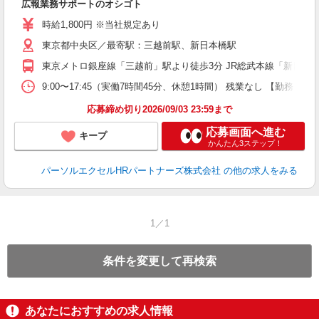
広報業務サポートのオシゴト
未
時給1,800円 ※当社規定あり
東京都中央区／最寄駅：三越前駅、新日本橋駅
東京メトロ銀座線「三越前」駅より徒歩3分 JR総武本線「新日本
9:00〜17:45（実働7時間45分、休憩1時間） 残業なし 【勤
応募締め切り2026/09/03 23:59まで
応募画面へ進む
キープ
かんたん3ステップ！
パーソルエクセルHRパートナーズ株式会社
の他の求人をみる
1／1
条件を変更して再検索
あなたにおすすめの求人情報