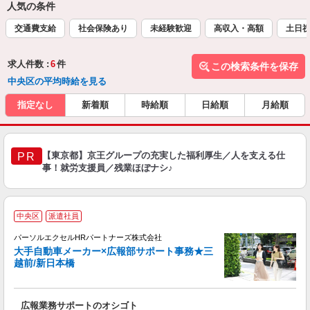
人気の条件
交通費支給
社会保険あり
未経験歓迎
高収入・高額
土日
求人件数 :
6
件
この検索条件を保存
中央区の平均時給を見る
指定なし
新着順
時給順
日給順
月給順
【東京都】京王グループの充実した福利厚生／人を支える仕
PR
事！就労支援員／残業ほぼナシ♪
中央区
派遣社員
オ
パーソルエクセルHRパートナーズ株式会社
大手自動車メーカー×広報部サポート事務★三
越前/新日本橋
▼
広報業務サポートのオシゴト
未