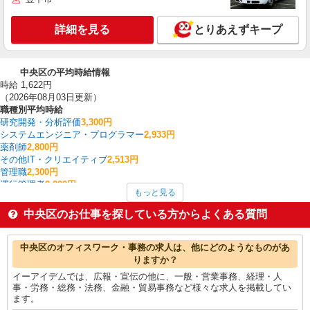
詳細を見る
とりあえずキープ
中央区の平均時給情報
時給 1,622円
（2026年08月03日更新）
職種別平均時給
研究開発・分析評価
3,300円
システムエンジニア・プログラマー
2,933円
薬剤師
2,800円
その他IT・クリエイティブ
2,513円
管理職
2,300円
運行管理者
2,200円
もっと見る
英会話・語学関連
2,070円
施工管理・現場監督
2,025円
中央区のお仕事を探している方からよくある質問
ルートセールス
2,017円
WEBディレクター・WEBプロデューサー
2,000円
中央区の他の職種の平均時給を見る
中央区のオフィスワーク・事務の求人は、他にどのようなものがあ
りますか？
イーアイデムでは、広報・宣伝の他に、一般・営業事務、経理・人
事・労務・総務・法務、金融・貿易事務など様々な求人を掲載してい
ます。