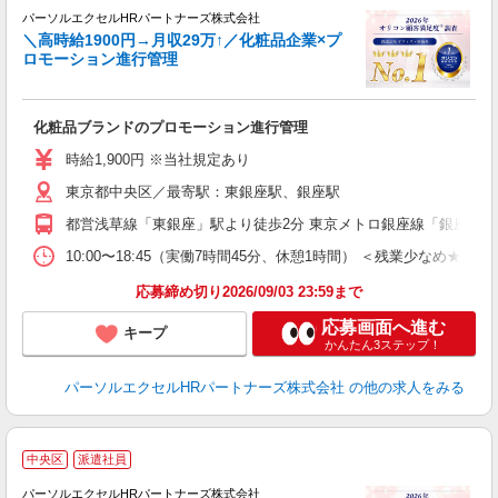
管
パーソルエクセルHRパートナーズ株式会社
＼高時給1900円→月収29万↑／化粧品企業×プ
ロモーション進行管理
ど
化粧品ブランドのプロモーション進行管理
未
時給1,900円 ※当社規定あり
東京都中央区／最寄駅：東銀座駅、銀座駅
都営浅草線「東銀座」駅より徒歩2分 東京メトロ銀座線「銀座」駅
10:00〜18:45（実働7時間45分、休憩1時間） ＜残業少なめ★
応募締め切り2026/09/03 23:59まで
応募画面へ進む
キープ
かんたん3ステップ！
パーソルエクセルHRパートナーズ株式会社
の他の求人をみる
中央区
派遣社員
イ
パーソルエクセルHRパートナーズ株式会社