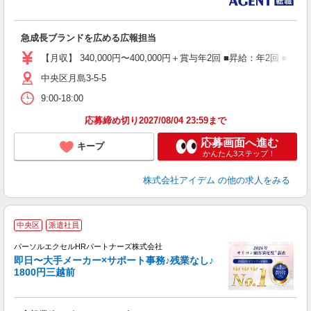
急成長ブランドを広める広報担当
【月収】 340,000円〜400,000円＋賞与年2回 ■昇給：年2回 ■
中央区月島3-5-5
9:00-18:00
応募締め切り2027/08/04 23:59まで
応募画面へ進む
キープ
かんたん3ステップ！
株式会社アイデム
の他の求人をみる
中央区
派遣社員
祝
パーソルエクセルHRパートナーズ株式会社
即日〜大手メーカー×サポート事務♪残業なし♪
1800円三越前
え