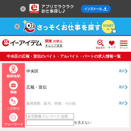
関東
の求人
▼エリア変更
中央区の広報・宣伝のバイト・アルバイト・パートの求人情報一覧
中央区
選択
勤務地/駅
広報・宣伝
選択
職種
雇用形態、給与、特徴、その他
選択
こだわり
を含まない
フリーワード