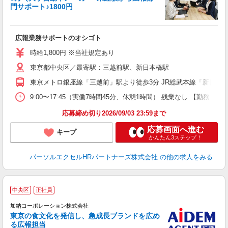
門サポート♪1800円
ど
広報業務サポートのオシゴト
未
時給1,800円 ※当社規定あり
東京都中央区／最寄駅：三越前駅、新日本橋駅
東京メトロ銀座線「三越前」駅より徒歩3分 JR総武本線「新日本
9:00〜17:45（実働7時間45分、休憩1時間） 残業なし 【勤
応募締め切り2026/09/03 23:59まで
応募画面へ進む
キープ
かんたん3ステップ！
パーソルエクセルHRパートナーズ株式会社
の他の求人をみる
中央区
正社員
加納コーポレーション株式会社
東京の食文化を発信し、急成長ブランドを広め
店
る広報担当