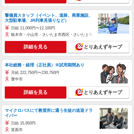
警備員スタッフ（イベント、道路、商業施設、
大型駐車場、JR列車見張りなど）
日給 11,000円〜12,100円
栃木市・小山市・さいたま市西区・さいたま市岩槻区・久喜市・蓮田
詳細を見る
とりあえずキープ
本社総務・経理（正社員）※試用期間あり
月給 222,750円〜230,750円
豊中市
詳細を見る
とりあえずキープ
マイクロバスにて教習所に通う生徒の送迎ドラ
イバー
日給 15,850円
箕面市