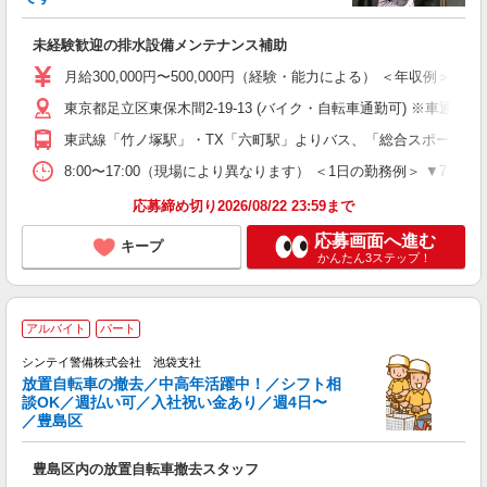
立
未経験歓迎の排水設備メンテナンス補助
入
者
月給300,000円〜500,000円（経験・能力による） ＜年収例＞ 3
収
東京都足立区東保木間2-19-13 (バイク・自転車通勤可) ※車通勤応
バ
東武線「竹ノ塚駅」・TX「六町駅」よりバス、「総合スポーツセ
資
8:00〜17:00（現場により異なります） ＜1日の勤務例＞ ▼
応募締め切り2026/08/22 23:59まで
応募画面へ進む
キープ
かんたん3ステップ！
アルバイト
パート
て
シンテイ警備株式会社 池袋支社
と
放置自転車の撤去／中高年活躍中！／シフト相
談OK／週払い可／入社祝い金あり／週4日〜
／豊島区
タ
友
豊島区内の放置自転車撤去スタッフ
あ