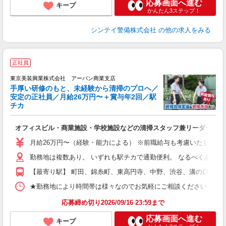
応募画面へ進む
キープ
かんたん3ステップ！
シンテイ警備株式会社
の他の求人をみる
正社員
東京美装興業株式会社 アーバン商業支店
手厚い研修のもと、未経験から清掃のプロへ／
安定の正社員／月給26万円〜＋賞与年2回／駅
チカ
で
が
オフィスビル・商業施設・学校施設などの清掃スタッフ兼リーダー候補
フ
月給26万円〜（経験・能力による） ※前職給与も考慮いたします
ダ
勤務地は複数あり。 いずれも駅チカで通勤便利。 なるべくあなた
昇
制
【最寄り駅】 町田、錦糸町、東高円寺、中野、渋谷、溝の口 み
★勤務地により時間帯は様々なのでお気軽にご相談ください★ ※基本は下記に
応募締め切り2026/09/16 23:59まで
応募画面へ進む
キープ