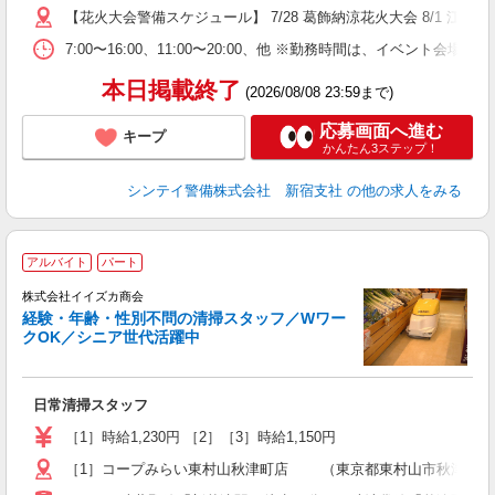
【花火大会警備スケジュール】 7/28 葛飾納涼花火大会 8/1
7:00〜16:00、11:00〜20:00、他 ※勤務時間は、イ
本日掲載終了
(2026/08/08 23:59まで)
応募画面へ進む
キープ
かんたん3ステップ！
シンテイ警備株式会社 新宿支社
の他の求人をみる
アルバイト
パート
株式会社イイズカ商会
経験・年齢・性別不問の清掃スタッフ／Wワー
クOK／シニア世代活躍中
し
日常清掃スタッフ
未
朝
［1］時給1,230円 ［2］［3］時給1,150円
［1］コープみらい東村山秋津町店 （東京都東村山市秋津町2-18