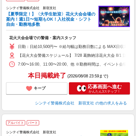
シンテイ警備株式会社 新宿支社
【夏季限定！】〈大学生歓迎〉花火大会会場の
案内！週1日〜短期もOK！入社祝金・シフト
自由・勤務地多数
ス
花火大会会場での警備・案内スタッフ
未
W
日勤：日給10,500円〜 ※給与幅は勤務日数による MAX日収11
補
【花火大会警備スケジュール】 7/28 葛飾納涼花火大会 8/1
7:00〜16:00、11:00〜20:00、他 ※勤務時間は、イ
本日掲載終了
(2026/08/08 23:59まで)
応募画面へ進む
キープ
かんたん3ステップ！
シンテイ警備株式会社 新宿支社
の他の求人をみる
アルバイト
パート
シンテイ警備株式会社 新宿支社