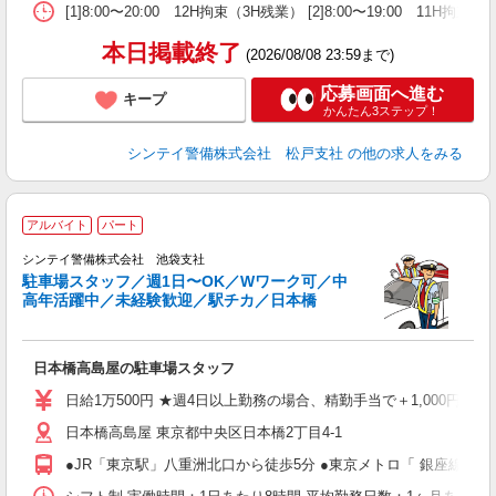
[1]8:00〜20:00 12H拘束（3H残業） [2]8:00〜1
本日掲載終了
(2026/08/08 23:59まで)
応募画面へ進む
キープ
かんたん3ステップ！
シンテイ警備株式会社 松戸支社
の他の求人をみる
アルバイト
パート
歓
シンテイ警備株式会社 池袋支社
き
駐車場スタッフ／週1日〜OK／Wワーク可／中
高年活躍中／未経験歓迎／駅チカ／日本橋
時
日本橋高島屋の駐車場スタッフ
友
昼
日給1万500円 ★週4日以上勤務の場合、精勤手当で＋1,000円→日
日本橋高島屋 東京都中央区日本橋2丁目4-1
●JR「東京駅」八重洲北口から徒歩5分 ●東京メトロ「 銀座線・