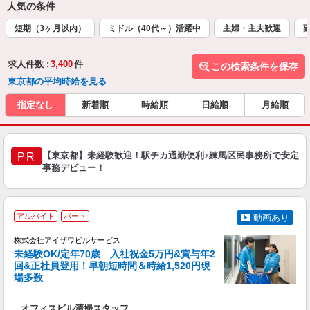
人気の条件
短期（3ヶ月以内）
ミドル（40代～）活躍中
主婦・主夫歓迎
求人件数 :
3,400
件
この検索条件を保存
東京都の平均時給を見る
指定なし
新着順
時給順
日給順
月給順
【東京都】未経験歓迎！駅チカ通勤便利♪練馬区民事務所で安定
PR
事務デビュー！
アルバイト
パート
動画あり
株式会社アイザワビルサービス
未経験OK/定年70歳 入社祝金5万円&賞与年2
回&正社員登用！早朝短時間＆時給1,520円現
場多数
可
ア
オフィスビル清掃スタッフ
入