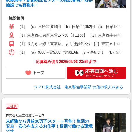
続募集中！新築物流センターの施設警備／既存
施設でも募集中！
ー
施設警備
入
代
［1］ （a）日給22,614円 （b）日給22,952円 （c）日給13,1
2
会
［1］東京都江東区東雲1-7-30【TE138】 ［2］東京都中央区銀座1-7
り
［1］りんかい線「東雲駅」より徒歩約8分 ［2］東京メトロ有楽
［1］ （a）9:00〜翌9:00（実働16h、うち深夜3h） （b）9:0
応募締め切り2026/09/06 23:59まで
応募画面へ進む
キープ
かんたん3ステップ！
ＳＰＤ株式会社 東京警備事業部
の他の求人をみる
正社員
株式会社三立住器サービス
未経験から月給30万円スタート可能！生活の
安全・安心を支えるお仕事！長期で働ける環境
です