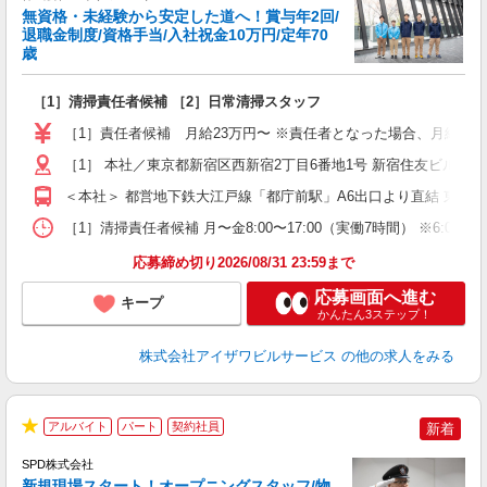
無資格・未経験から安定した道へ！賞与年2回/
退職金制度/資格手当/入社祝金10万円/定年70
歳
い
は
［1］清掃責任者候補 ［2］日常清掃スタッフ
入
夫
［1］責任者候補 月給23万円〜 ※責任者となった場合、月給24.5万
中
煙
［1］ 本社／東京都新宿区西新宿2丁目6番地1号 新宿住友ビル4
＜本社＞ 都営地下鉄大江戸線「都庁前駅」A6出口より直結 東京
ど
［1］清掃責任者候補 月〜金8:00〜17:00（実働7時間） ※6:00〜1
応募締め切り2026/08/31 23:59まで
応募画面へ進む
キープ
かんたん3ステップ！
株式会社アイザワビルサービス
の他の求人をみる
アルバイト
パート
契約社員
新着
プ
★
SPD株式会社
新規現場スタート！オープニングスタッフ/物