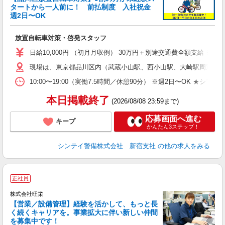
円
タートから一人前に！ 前払制度 入社祝金
給
週2日〜OK
昇
あ
放置自転車対策・啓発スタッフ
日給10,000円 （初月月収例） 30万円＋別途交通費全額支給 ※
現場は、東京都品川区内（武蔵小山駅、西小山駅、大崎駅周辺） そ
10:00〜19:00（実働7.5時間／休憩90分） ※週2日〜O
本日掲載終了
(2026/08/08 23:59まで)
応募画面へ進む
キープ
かんたん3ステップ！
シンテイ警備株式会社 新宿支社
の他の求人をみる
◆
正社員
株式会社旺栄
【営業／設備管理】経験を活かして、もっと長
く続くキャリアを。事業拡大に伴い新しい仲間
を募集中です！