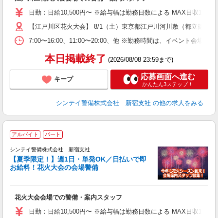
未
W
日勤：日給10,500円〜 ※給与幅は勤務日数による MAX日収11
補
【江戸川区花火大会】 8/1（土）東京都江戸川河川敷（都立篠崎
7:00〜16:00、11:00〜20:00、他 ※勤務時間は、イ
本日掲載終了
(2026/08/08 23:59まで)
応募画面へ進む
キープ
かんたん3ステップ！
シンテイ警備株式会社 新宿支社
の他の求人をみる
アルバイト
パート
シンテイ警備株式会社 新宿支社
【夏季限定！】週1日・単発OK／日払いで即
お給料！花火大会の会場警備
り
花火大会会場での警備・案内スタッフ
未
W
日勤：日給10,500円〜 ※給与幅は勤務日数による MAX日収11
補