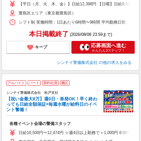
【平日（月、火、木、金）】日給12,398円 【日曜】日給9,500
豊島区エリア（東京都豊島区）
シフト制 実働時間：1日あたり6時間〜9時間 平均勤務日数：1ヶ月あた
本日掲載終了
(2026/08/08 23:59まで)
応募画面へ進む
キープ
かんたん3ステップ！
シンテイ警備株式会社
の他の求人をみる
アルバイト
パート
契約社員
嘱託
シンテイ警備株式会社 松戸支社
【祝い金最大8万】週0日・単発OK！早く終わ
っても日給全額保証×毎週水曜が給料日のイベ
ント警備！
入
各種イベント会場の警備スタッフ
未
ダ
日給10,500円〜12,474円 ☆週4日以上勤務で＋1,000円 8:0
み