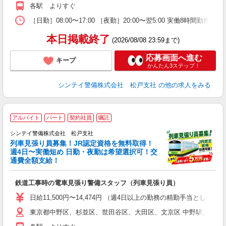
各駅 よりすぐ
［日勤］08:00〜17:00 ［夜勤］20:00〜翌5:00 実働8
本日掲載終了
(2026/08/08 23:59まで)
応募画面へ進む
キープ
かんたん3ステップ！
シンテイ警備株式会社 松戸支社
の他の求人をみる
アルバイト
パート
契約社員
嘱託
シンテイ警備株式会社 松戸支社
列車見張り員募集！JR認定資格を無料取得！
収
週4日〜実働短め 日勤・夜勤は希望選択可！交
通費全額支給！
て
即
鉄道工事時の電車見張り警備スタッフ（列車見張り員）
～
い
日給11,500円〜14,474円 （週4日以上の勤務の精勤手当として日給
東京都中野区、杉並区、世田谷区、大田区、文京区 中野駅、荻窪
な