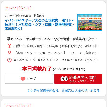
アルバイト
パート
シンテイ警備株式会社 新宿支社
イベントやスポーツ大会の会場案内！週1日〜
短期可！入社祝金・シフト自由・勤務地多数・
未経験OK！
心
季節イベントやスポーツイベントなどの警備・会場案内スタッフ
未
W
日勤：日給10,500円〜 ※給与幅は勤務日数による MAX日収11
補
【各種イベント・スポーツイベント】 ・Jリーグ（鹿島アントラー
8：00〜17：00、5：00〜17：00、6：00〜20：00
本日掲載終了
(2026/08/08 23:59まで)
応募画面へ進む
キープ
かんたん3ステップ！
シンテイ警備株式会社 新宿支社
の他の求人をみる
アルバイト
パート