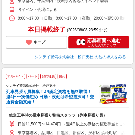
東京都内、千葉県内・茨城県内各地のイベント会場
ブ
各イベント会場による
8:00〜17:00 ［日勤］8:00〜17:00 ［夜勤］20:00〜
本日掲載終了
(2026/08/08 23:59まで)
応募画面へ進む
キープ
かんたん3ステップ！
シンテイ警備株式会社 松戸支社
の他の求人をみる
アルバイト
パート
契約社員
嘱託
シンテイ警備株式会社 松戸支社
列車見張り員募集！JR認定資格を無料取得！
収
週4日〜実働短め 日勤・夜勤は希望選択可！交
通費全額支給！
て
即
鉄道工事時の電車見張り警備スタッフ（列車見張り員）
～
い
日給11,500円〜14,474円 （週4日以上の勤務の精勤手当として日給
東京都港区、品川区、目黒区、新宿区、渋谷区 浜松町駅、品川駅
な