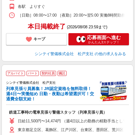
各駅 よりすぐ
［日勤］08:00〜17:00 ［夜勤］20:00〜翌5:00 実働8
本日掲載終了
(2026/08/08 23:59まで)
応募画面へ進む
キープ
かんたん3ステップ！
シンテイ警備株式会社 松戸支社
の他の求人をみる
アルバイト
パート
契約社員
嘱託
シンテイ警備株式会社 松戸支社
列車見張り員募集！JR認定資格を無料取得！
収
週4日〜実働短め 日勤・夜勤は希望選択可！交
通費全額支給！
て
即
鉄道工事時の電車見張り警備スタッフ（列車見張り員）
～
い
日給11,500円〜14,474円 （週4日以上の勤務の精勤手当として日給
東京都足立区、葛飾区、江戸川区、台東区、墨田区、荒川区 錦糸
な