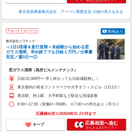
かんたん3ステップ！
東京美装興業株式会社 アーバン商業支店
の他の求人をみる
アルバイト
パート
動画あり
株式会社ニワテック
勤
＜1日1現場＆直行直帰＞未経験から始める窓
ガラス清掃。早め終了でも日給１万円／仕事量
安定／週3日〜◎
で
窓ガラス清掃（高所ビルメンテナンス）
入
フ
日給10,000円〜 早く終わっても日給減額無し！
由
与
東京都内の有名ランドマークや大手オフィスビル（1日1箇所） 
東京駅、押上駅、大手町駅など駅近な現場多数
8:00〜17:00（実働6〜7時間） ※7:00〜の早出あり（手
応募締め切り2026/08/31 23:59まで
応募画面へ進む
キープ
かんたん3ステップ！