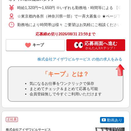
ン
時給1,320円〜1,650円 ※いずれも勤務地・時間等による 【収入例（
（
K
☆東京都内各所（神奈川県一部）で一斉大募集☆ ★ページ下部の
勤務地により時間帯は様々 ご要望はお気軽にご相談ください 【勤務例】 
ブ
応募締め切り2026/08/31 23:59まで
応募画面へ進む
キープ
かんたん3ステップ！
株式会社アイザワビルサービス
の他の求人をみる
「キープ」とは？
気になるお仕事をワンクリックで保存
まとめてチェック＆まとめて応募も可能
会員登録無しで今すぐご利用いただけます
正社員
動画あり
株式会社アイザワビルサービス