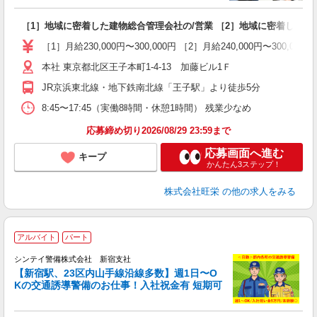
ん
［1］地域に密着した建物総合管理会社の/営業 ［2］地域に密着した建
学
［1］月給230,000円〜300,000円 ［2］月給240,000円〜
少
本社 東京都北区王子本町1-4-13 加藤ビル1Ｆ
得
JR京浜東北線・地下鉄南北線「王子駅」より徒歩5分
8:45〜17:45（実働8時間・休憩1時間） 残業少なめ
応募締め切り2026/08/29 23:59まで
応募画面へ進む
キープ
かんたん3ステップ！
株式会社旺栄
の他の求人をみる
アルバイト
パート
シンテイ警備株式会社 新宿支社
【新宿駅、23区内山手線沿線多数】週1日〜O
Kの交通誘導警備のお仕事！入社祝金有 短期可