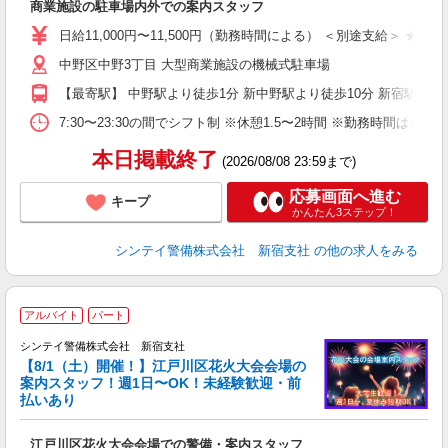
商業施設の駐車場内外での案内スタッフ
未
険
日給11,000円〜11,500円（勤務時間による） ＜別途支給＞ 
中野区中野3丁目 大型商業施設の機械式駐車場
【最寄駅】 中野駅より徒歩1分 新中野駅より徒歩10分 新宿駅
7:30〜23:30の間でシフト制 ※休憩1.5〜2時間 ※勤務
本日掲載終了
(2026/08/08 23:59まで)
応募画面へ進む
キープ
かんたん3ステップ！
シンテイ警備株式会社 新宿支社
の他の求人をみる
＼
アルバイト
パート
シンテイ警備株式会社 新宿支社
【8/1（土）開催！】江戸川区花火大会会場の
案内スタッフ！週1日〜OK！未経験歓迎・前
払いあり
務
江戸川区花火大会会場での警備・案内スタッフ