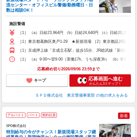
流センター・オフィスビル警備/勤務曜日・日
数は相談OK！
支
め
施設警備
入
不
［1］ （a）日給23,964円 （b）日給24,640円 （c）日給20,253円 
代
シ
［1］東京都葛飾区奥戸1-29 ★新規現場 ［2］東京都品川区東品川4
研
［1］京成押上線「京成立石駅」徒歩15分、JR総武線「新小岩駅」
［1］ （a）9:00〜翌9:00（実働17h、うち深夜3h） （b）9:00
応募締め切り2026/09/06 23:59まで
応募画面へ進む
キープ
かんたん3ステップ！
ＳＰＤ株式会社 東京警備事業部
の他の求人をみる
アルバイト
パート
契約社員
新着
SPD株式会社
特別給与の今がチャンス！新規現場スタッフ継