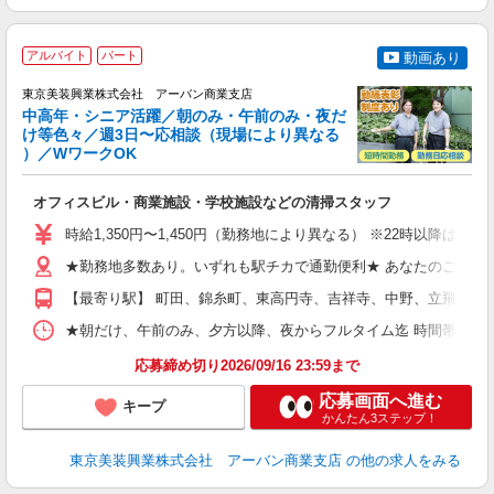
アルバイト
パート
動画あり
相
東京美装興業株式会社 アーバン商業支店
日
中高年・シニア活躍／朝のみ・午前のみ・夜だ
ー
け等色々／週3日〜応相談（現場により異なる
0
）／WワークOK
相
入
オフィスビル・商業施設・学校施設などの清掃スタッフ
学
活
時給1,350円〜1,450円（勤務地により異なる） ※22時以降
曜
結
★勤務地多数あり。いずれも駅チカで通勤便利★ あなたのご希望の
り
【最寄り駅】 町田、錦糸町、東高円寺、吉祥寺、中野、立飛、渋
★朝だけ、午前のみ、夕方以降、夜からフルタイム迄 時間帯多数！ご希望に合わせて
応募締め切り2026/09/16 23:59まで
応募画面へ進む
キープ
かんたん3ステップ！
東京美装興業株式会社 アーバン商業支店
の他の求人をみる