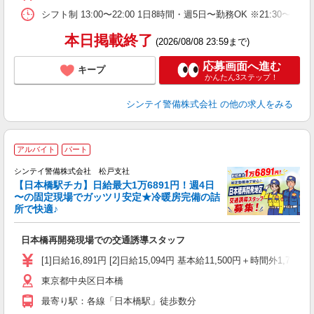
シフト制 13:00〜22:00 1日8時間・週5日〜勤務OK ※21:30〜
本日掲載終了
(2026/08/08 23:59まで)
応募画面へ進む
キープ
かんたん3ステップ！
シンテイ警備株式会社
の他の求人をみる
アルバイト
パート
リ
で
シンテイ警備株式会社 松戸支社
【日本橋駅チカ】日給最大1万6891円！週4日
〜の固定現場でガッツリ安定★冷暖房完備の詰
所で快適♪
働
日本橋再開発現場での交通誘導スタッフ
未
ダ
[1]日給16,891円 [2]日給15,094円 基本給11,500円＋
カ
東京都中央区日本橋
格
最寄り駅：各線「日本橋駅」徒歩数分