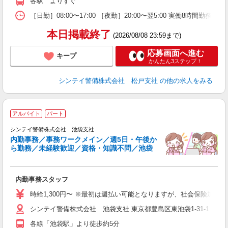
各駅 よりすぐ
［日勤］08:00〜17:00 ［夜勤］20:00〜翌5:00 実働8
本日掲載終了
(2026/08/08 23:59まで)
応募画面へ進む
キープ
かんたん3ステップ！
シンテイ警備株式会社 松戸支社
の他の求人をみる
アルバイト
パート
問
シンテイ警備株式会社 池袋支社
内勤事務／事務ワークメイン／週5日・午後か
が
ら勤務／未経験歓迎／資格・知識不問／池袋
み
友
内勤事務スタッフ
社
時給1,300円〜 ※最初は週払い可能となりますが、社会保険加
シンテイ警備株式会社 池袋支社 東京都豊島区東池袋1-31-1 バ
各線「池袋駅」より徒歩約5分