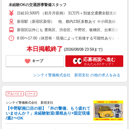
後
未経験OKの交通誘導警備スタッフ
週
日給10,500円 （初月月収例） 31万円＋別途交通費全額支給 
新宿駅（新宿区新宿） 他、都内23区多数あり ※小田急線、京王
新宿区以外にも 豊島区、渋谷区、中野区、板橋区、台東区始め東京
8:00〜17:00（休憩有・現場によって前後する可能性あり） 
本日掲載終了
(2026/08/08 23:59まで)
応募画面へ進む
キープ
かんたん3ステップ！
シンテイ警備株式会社 新宿支社
の他の求人をみる
アルバイト
パート
シンテイ警備株式会社 新宿支社
【中野駅南口目の前】「外の警備、もう疲れて
いませんか？」未経験歓迎/屋根あり×固定現場
支
/週2〜OK
任
0.