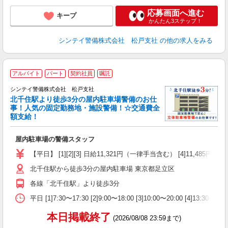
応募画面へ進む
キープ
かんたん3ステップ！
シンテイ警備株式会社 松戸支社
の他の求人をみる
アルバイト
パート
契約社員
嘱託
シンテイ警備株式会社 松戸支社
北千住駅より徒歩3分の屋内駐車場警備のお仕
事！人気の固定勤務地・施設警備！☆交通費全
額支給！
れ
お
屋内駐車場の警備スタッフ
未
ダ
【平日】 [1][2][3] 日給11,321円（一律手当含む） [4]1
週
北千住駅から徒歩3分の屋内駐車場 東京都足立区
各線「北千住駅」より徒歩3分
あ
平日 [1]7:30〜17:30 [2]9:00〜18:00 [3]10:00〜20:00 [4]1
本日掲載終了
(2026/08/08 23:59まで)