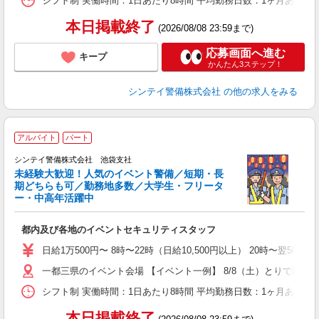
シフト制 実働時間：1日あたり8時間 平均勤務日数：1ヶ月あたり4
本日掲載終了
(2026/08/08 23:59まで)
応募画面へ進む
キープ
かんたん3ステップ！
シンテイ警備株式会社
の他の求人をみる
アルバイト
パート
シンテイ警備株式会社 池袋支社
未経験大歓迎！人気のイベント警備／短期・長
期どちらも可／勤務地多数／大学生・フリータ
ー・中高年活躍中
広
都内及び各地のイベントセキュリティスタッフ
友
朝
日給1万500円〜 8時〜22時（日給10,500円以上） 20時〜翌5
い
一都三県のイベント会場 【イベント一例】 8/8（土）とりで利根川
シフト制 実働時間：1日あたり8時間 平均勤務日数：1ヶ月あたり4
本日掲載終了