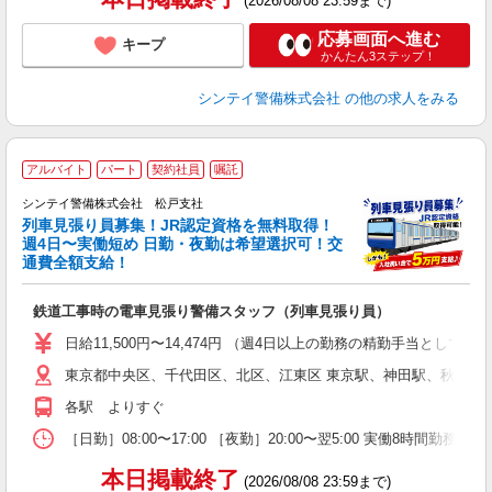
(2026/08/08 23:59まで)
応募画面へ進む
キープ
かんたん3ステップ！
シンテイ警備株式会社
の他の求人をみる
アルバイト
パート
契約社員
嘱託
シンテイ警備株式会社 松戸支社
列車見張り員募集！JR認定資格を無料取得！
収
週4日〜実働短め 日勤・夜勤は希望選択可！交
通費全額支給！
て
即
鉄道工事時の電車見張り警備スタッフ（列車見張り員）
～
い
日給11,500円〜14,474円 （週4日以上の勤務の精勤手当として日給
東京都中央区、千代田区、北区、江東区 東京駅、神田駅、秋葉原
な
各駅 よりすぐ
［日勤］08:00〜17:00 ［夜勤］20:00〜翌5:00 実働8
本日掲載終了
(2026/08/08 23:59まで)