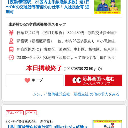
【夜勤/新宿駅、23区内山手線沿線多数】週1日
〜OKの交通誘導警備のお仕事！入社祝金有 短
期可
後
未経験OKの交通誘導警備スタッフ
週
補
日給12,474円 （初月月収例） 349,480円＋別途交通費全額
新宿駅（新宿区新宿） 他、都内23区多数あり ※小田急線、京王
新宿区以外にも 豊島区、渋谷区、中野区、板橋区、台東区始め東京
20:00〜翌5:00（休憩有・現場によって前後する可能性あり）
本日掲載終了
(2026/08/08 23:59まで)
応募画面へ進む
キープ
かんたん3ステップ！
シンテイ警備株式会社 新宿支社
の他の求人をみる
アルバイト
パート
■
シンテイ警備株式会社 新宿支社
日
【品川区放置自転車対策】9割の方が未経験ス