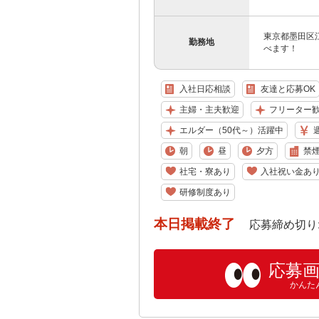
東京都墨田区江
勤務地
べます！
入社日応相談
友達と応募OK
主婦・主夫歓迎
フリーター
エルダー（50代～）活躍中
朝
昼
夕方
禁
社宅・寮あり
入社祝い金あ
研修制度あり
本日掲載終了
応募締め切り: 202
応募
かんた