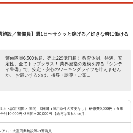
業施設／警備員】週1日〜サクッと稼げる／好きな時に働ける
警備隊員6,500名超、売上229億円超！ 教育体制、待遇、安
定性、全てトップクラス！ 業界屈指の規模を誇る「シンテ
イ警備」で、安定・安心のワーキングライフを叶えません
か。 お願いするのは、接客・誘導・ご案...
0円以上 ＜試用期間＞ 期間：3日間（雇用条件の変更なし） 研修費9,000円＋食事
合計10,000円×3日間＝30,000円 【給与は週払いor月...
ジアム・大型商業施設等の警備員