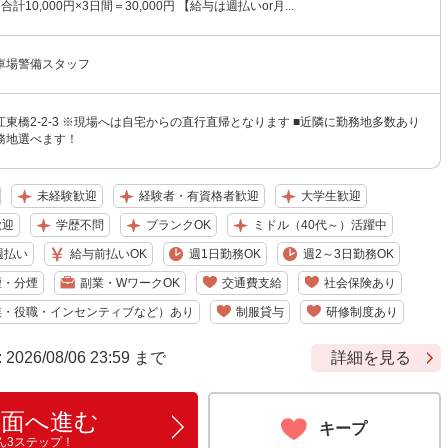
合計10,000円×3日間＝30,000円 【給与は週払いor月...
車場警備スタッフ
東橋2-2-3 ※現場へは自宅からの直行直帰となります ■近隣に勤務地多数あり
務地選べます！
未経験歓迎
経験者・有資格者歓迎
大学生歓迎
歓迎
学歴不問
ブランクOK
ミドル（40代～）活躍中
週払い
給与前払いOK
週1日勤務OK
週2～3日勤務OK
煙・分煙
副業・WワークOK
交通費支給
社会保険あり
族・役職・インセンティブなど）あり
制服貸与
研修制度あり
6/08/06 23:59 まで
詳細を見る
画面へ進む
キープ
ん3ステップ！