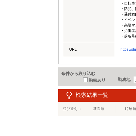
・自転車
・防犯、
・受付案
・イベン
・高級マ
・労働者
・前各号
URL
https://sh
条件から絞り込む
勤務地
動画あり
検索結果一覧
並び替え ：
新着順
時給順