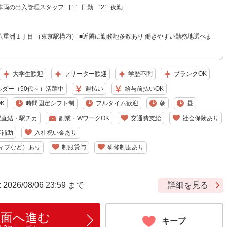
両の出入管理スタッフ ［1］日勤 ［2］夜勤
八重洲１丁目 （東京駅構内） ■近隣に勤務地多数あり 働きやすい勤務地選べま
大学生歓迎
フリーター歓迎
学歴不問
ブランクOK
ルダー（50代～）活躍中
週払い
給与前払いOK
K
時間固定シフト制
フルタイム歓迎
朝
昼
駅直結・駅チカ
副業・WワークOK
交通費支給
社会保険あり
事補助
入社祝い金あり
ィブなど）あり
制服貸与
研修制度あり
6/08/06 23:59 まで
詳細を見る
画面へ進む
キープ