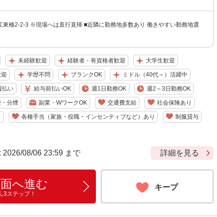
東橋2-2-3 ※現場へは直行直帰 ■近隣に勤務地多数あり 働きやすい勤務地選
未経験歓迎
経験者・有資格者歓迎
大学生歓迎
歓迎
学歴不問
ブランクOK
ミドル（40代～）活躍中
週払い
給与前払いOK
週1日勤務OK
週2～3日勤務OK
煙・分煙
副業・WワークOK
交通費支給
社会保険あり
り
各種手当（家族・役職・インセンティブなど）あり
制服貸与
6/08/06 23:59 まで
詳細を見る
画面へ進む
キープ
ん3ステップ！