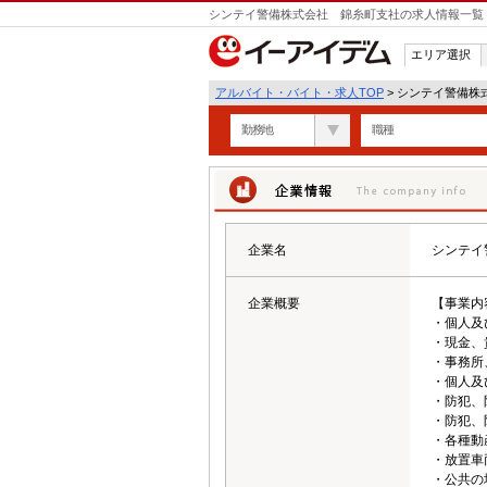
シンテイ警備株式会社 錦糸町支社の求人情報一覧
エリア選択
アルバイト・バイト・求人TOP
> シンテイ警備
勤務地
職種
企業情報
企業名
シンテイ
企業概要
【事業内
・個人及
・現金、
・事務所
・個人及
・防犯、
・防犯、
・各種動
・放置車
・公共の