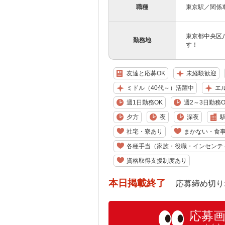
職種
東京駅／関係車
東京都中央区
勤務地
す！
友達と応募OK
未経験歓迎
ミドル（40代～）活躍中
エ
週1日勤務OK
週2～3日勤務O
夕方
夜
深夜
社宅・寮あり
まかない・食
各種手当（家族・役職・インセンテ
資格取得支援制度あり
本日掲載終了
応募締め切り: 202
応募