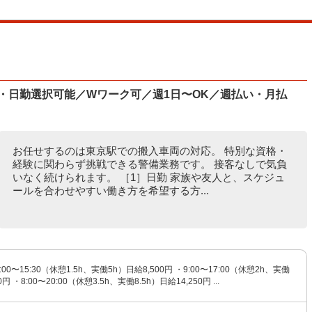
・日勤選択可能／Wワーク可／週1日〜OK／週払い・月払
お任せするのは東京駅での搬入車両の対応。 特別な資格・
経験に関わらず挑戦できる警備業務です。 接客なしで気負
いなく続けられます。 ［1］日勤 家族や友人と、スケジュ
ールを合わせやすい働き方を希望する方...
00〜15:30（休憩1.5h、実働5h）日給8,500円 ・9:00〜17:00（休憩2h、実働
円 ・8:00〜20:00（休憩3.5h、実働8.5h）日給14,250円 ...