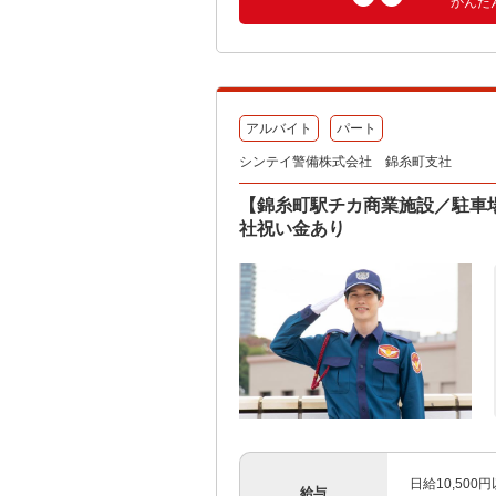
かんた
アルバイト
パート
シンテイ警備株式会社 錦糸町支社
【錦糸町駅チカ商業施設／駐車
社祝い金あり
日給10,50
給与