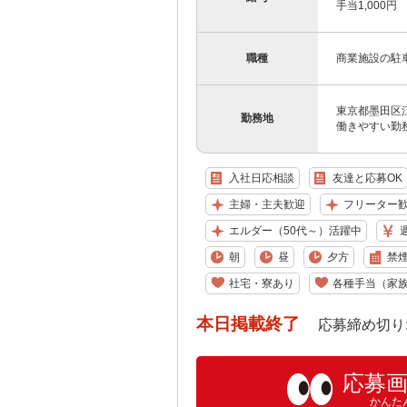
手当1,000円 
職種
商業施設の駐
東京都墨田区江
勤務地
働きやすい勤
入社日応相談
友達と応募OK
主婦・主夫歓迎
フリーター
エルダー（50代～）活躍中
朝
昼
夕方
禁
社宅・寮あり
各種手当（家
本日掲載終了
応募締め切り: 202
応募
かんた