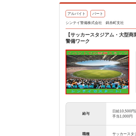
アルバイト
パート
シンテイ警備株式会社 錦糸町支社
【サッカースタジアム・大型商
警備ワーク
日給10,50
給与
手当1,000円 
職種
サッカースタ