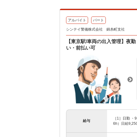
アルバイト
パート
シンテイ警備株式会社 錦糸町支社
【東京駅/車両の出入管理】夜勤
い・前払い可
［1］日勤 ・9:
給与
6h）日給9,250