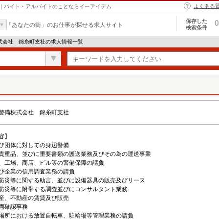
よくある
｜バイト・アルバイトのことならイーアイデム
保存した
0
「あなたの街」のお仕事が探せる求人サイト
検索条件
株式会社 錦糸町支社の求人情報一覧
警備株式会社 錦糸町支社
容】
び団体に対しての身辺警備
貴重品、並びに重要書類の護送業務及びその為の運送事業
、工場、商店、ビル等の警備保障の請負
び企業の信用調査業務の請負
防災等に関する助言、並びに設備器具の販売及びリース
防災等に附帯する調査並びにコンサルタント業務
産、不動産の賃貸及び販売
両確認事務
場所における放置自転車、駐輪場等管理業務の請負