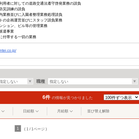
利用者に対しての道路交通法遵守啓発業務の請負
防災訓練の請負
内業務並びに入園者整理業務処理請負
トの企画運営並びにスタッフ請負業務
ンション、ビル等の管理業務
派遣事業
に付帯する一切の業務
intei.co.jp/
職種
指定しない
指定しない
6件
の情報が見つかりました
日給順
月給順
並び替え解除
1
( 1 / 1ページ )