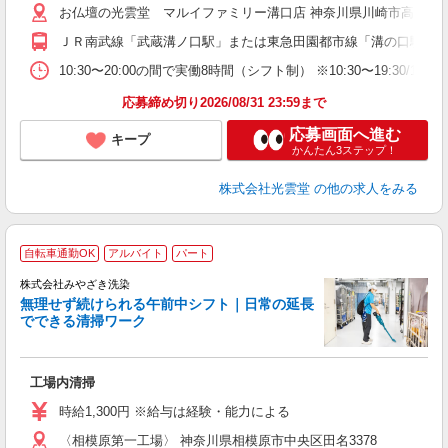
お仏壇の光雲堂 マルイファミリー溝口店 神奈川県川崎市高津区溝口1
社
ＪＲ南武線「武蔵溝ノ口駅」または東急田園都市線「溝の口駅」徒
10:30〜20:00の間で実働8時間（シフト制） ※10:30〜
応募締め切り2026/08/31 23:59まで
応募画面へ進む
キープ
かんたん3ステップ！
株式会社光雲堂
の他の求人をみる
自転車通勤OK
アルバイト
パート
株式会社みやざき洗染
無理せず続けられる午前中シフト｜日常の延長
でできる清掃ワーク
を
工場内清掃
未
～
時給1,300円 ※給与は経験・能力による
ト
〈相模原第一工場〉 神奈川県相模原市中央区田名3378
通