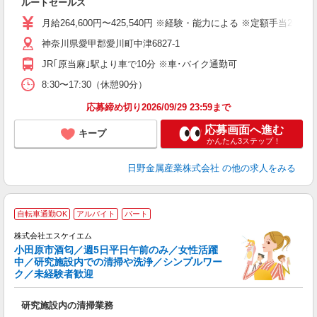
ルートセールス
入
ク
月給264,600円〜425,540円 ※経験・能力による ※定額手当20時
神奈川県愛甲郡愛川町中津6827-1
得
JR｢原当麻｣駅より車で10分 ※車･バイク通勤可
8:30〜17:30（休憩90分）
応募締め切り2026/09/29 23:59まで
応募画面へ進む
キープ
かんたん3ステップ！
日野金属産業株式会社
の他の求人をみる
自転車通勤OK
アルバイト
パート
給
株式会社エスケイエム
応
小田原市酒匂／週5日平日午前のみ／女性活躍
入
中／研究施設内での清掃や洗浄／シンプルワー
躍
ク／未経験者歓迎
（
中
研究施設内の清掃業務
み