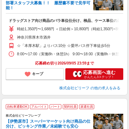
6
部署スタッフ大募集！！ 履歴書不要で見学可
勤
能！
♪.
ドラッグストア向け商品のバラ単位仕分け、検品、ケース単位の店舗仕
入
た
時給1,350円〜1,688円 ＜日給例＞10,800円（時給1,350円×8h
第
神奈川県厚木市酒井
ブ
払
☆「本厚木駅」よりバス10分 ☆愛坪バス停下車徒歩5分
ピ
な
8:00〜17:00（実働8h・休憩1h） 9:00〜18:00（実働8h・休憩1
応募締め切り2026/09/05 23:59まで
応募画面へ進む
キープ
かんたん3ステップ！
株式会社ビリーフ
の他の求人をみる
自転車通勤OK
アルバイト
パート
契約社員
派遣社員
株式会社ビリーフレーブ
【伊勢原市】スーパーマーケット向け商品の仕
大
分け、ピッキング作業／未経験でも安心