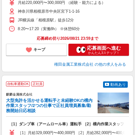
月給220,000円〜300,000円 （経験・能力による）
ク
神奈川県相模原市中央区宮下1-1-16
あ
JR横浜線「相模原駅」徒歩12分
8:20〜17:20（実働8h） ※休憩60分
応募締め切り2026/08/21 23:59まで
応募画面へ進む
キープ
かんたん3ステップ！
権田金属工業株式会社
の他の求人をみる
自転車通勤OK
正社員
動画あり
麒麟金属株式会社
大型免許を活かせる運転手と未経験OKの構内
作業スタッフ/2つの仕事で正社員増員募集/勤
務開始日応相談
分
［1］ダンプ車（アームロール車）運転手 ［2］構内作業スタッフ
入
賞
［1］月給329,000円〜400,000円 ［2］月給282,000円〜4