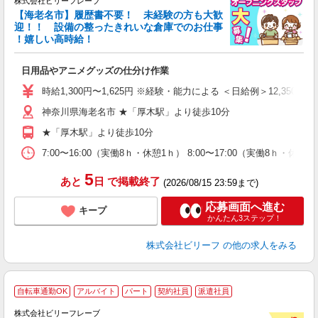
株式会社ビリーフレーブ
【海老名市】履歴書不要！ 未経験の方も大歓
迎！！ 設備の整ったきれいな倉庫でのお仕事
♪
！嬉しい高時給！
リ
●
日用品やアニメグッズの仕分け作業
入
た
時給1,300円〜1,625円 ※経験・能力による ＜日給例＞12,350円（時給
第
神奈川県海老名市 ★「厚木駅」より徒歩10分
ブ
払
★「厚木駅」より徒歩10分
自
勤
7:00〜16:00（実働8ｈ・休憩1ｈ） 8:00〜17:00（実働8ｈ・休
あ
5
あと
日
で掲載終了
(2026/08/15 23:59まで)
応募画面へ進む
キープ
かんたん3ステップ！
株式会社ビリーフ
の他の求人をみる
A
自転車通勤OK
アルバイト
パート
契約社員
派遣社員
で
株式会社ビリーフレーブ