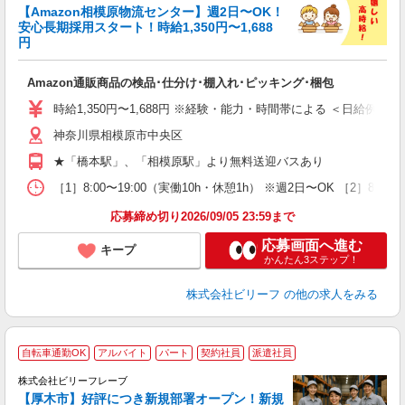
っ
【Amazon相模原物流センター】週2日〜OK！
安心長期採用スタート！時給1,350円〜1,688
円
待
入
Amazon通販商品の検品･仕分け･棚入れ･ピッキング･梱包
験
婦
時給1,350円〜1,688円 ※経験・能力・時間帯による ＜日給例＞ 15,613
～
神奈川県相模原市中央区
昼
通
★「橋本駅」、「相模原駅」より無料送迎バスあり
費
［1］8:00〜19:00（実働10h・休憩1h） ※週2日〜OK ［2］8:
応募締め切り2026/09/05 23:59まで
応募画面へ進む
キープ
かんたん3ステップ！
株式会社ビリーフ
の他の求人をみる
自転車通勤OK
アルバイト
パート
契約社員
派遣社員
株式会社ビリーフレーブ
【厚木市】好評につき新規部署オープン！新規