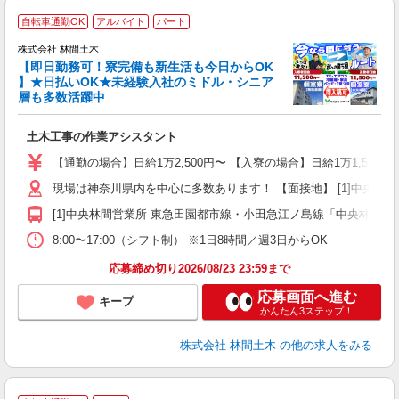
自転車通勤OK
アルバイト
パート
株式会社 林間土木
【即日勤務可！寮完備も新生活も今日からOK
り
】★日払いOK★未経験入社のミドル・シニア
円
層も多数活躍中
で
土木工事の作業アシスタント
入
場
【通勤の場合】日給1万2,500円〜 【入寮の場合】日給1万1,500円
者
現場は神奈川県内を中心に多数あります！ 【面接地】 [1]中央林間営業
躍
（
[1]中央林間営業所 東急田園都市線・小田急江ノ島線「中央林間駅」
国
8:00〜17:00（シフト制） ※1日8時間／週3日からOK
ボ
応募締め切り2026/08/23 23:59まで
応募画面へ進む
キープ
かんたん3ステップ！
株式会社 林間土木
の他の求人をみる