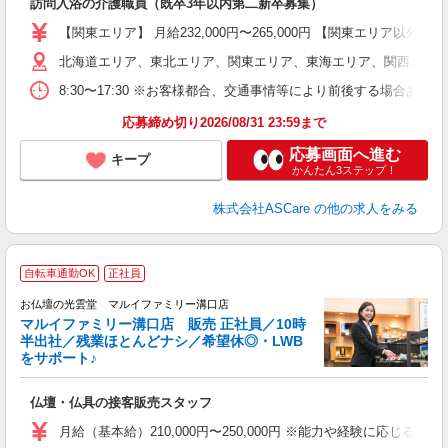
訪問入浴の介護職員（既卒3年以内第二新卒募集）
W
経
【関東エリア】 月給232,000円〜265,000円 【関東エリア
2
北海道エリア、東北エリア、関東エリア、東海エリア、関西エリア
率
8:30〜17:30 ※お客様都合、交通事情等により前後する場合あ
あ
応募締め切り2026/08/31 23:59まで
応募画面へ進む
キープ
かんたん3ステップ！
株式会社ASCare
の他の求人をみる
自転車通勤OK
正社員
お仏壇の光雲堂 マルイファミリー溝口店
マルイファミリー溝口店 販売 正社員／10時
半出社／残業ほとんどナシ／希望休◎・LWB
をサポート♪
業
仏壇・仏具の接客販売スタッフ
未
車
月給（基本給）210,000円〜250,000円 ※能力や経験に応じる