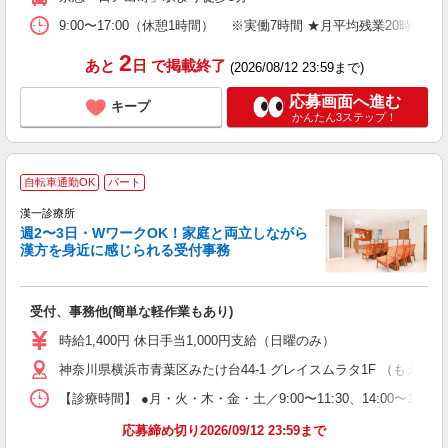
9:00〜17:00（休憩1時間） ※実働7時間 ★月平均残業20時間以
2
あと
日
で掲載終了
(2026/08/12 23:59まで)
応募画面へ進む
キープ
かんたん3ステップ！
自転車通勤OK
パート
漢一診療所
週2〜3日・WワークOK！家庭と両立しながら
漢方を身近に感じられる受付事務
い
受付、事務他(簡単な軽作業もあり)
入
夫
時給1,400円 休日手当1,000円支給（日曜のみ）
躍
神奈川県横浜市青葉区みたけ台44-1 グレイスムラタ1F （もえぎ
勤
【診療時間】 ●月・火・木・金・土／9:00〜11:30、14:00
応募締め切り2026/09/12 23:59まで