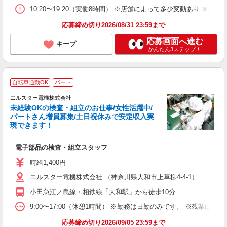
10:20〜19:20（実働8時間） ※店舗によって多少変動あり ※残
ブ
資
応募締め切り2026/08/31 23:59まで
応募画面へ進む
キープ
かんたん3ステップ！
自転車通勤OK
パート
エルスター電機株式会社
未経験OKの検査・組立のお仕事/女性活躍中/
性
パートさん増員募集/土日祝休みで安定収入実
現できます！
日
電子部品の検査・組立スタッフ
入
年
時給1,400円
給
エルスター電機株式会社 （神奈川県大和市上草柳4-4-1）
小田急江ノ島線・相鉄線「大和駅」から徒歩10分
9:00〜17:00（休憩1時間） ※勤務は日勤のみです。 ※残業
応募締め切り2026/09/05 23:59まで