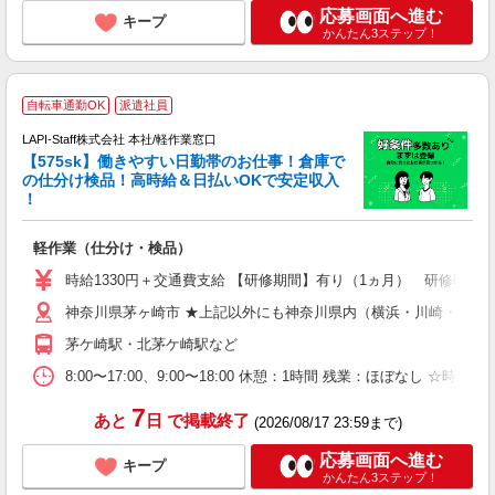
応募画面へ進む
キープ
かんたん3ステップ！
自転車通勤OK
派遣社員
LAPI-Staff株式会社 本社/軽作業窓口
【575sk】働きやすい日勤帯のお仕事！倉庫で
の仕分け検品！高時給＆日払いOKで安定収入
き
！
日
軽作業（仕分け・検品）
時給1330円＋交通費支給 【研修期間】有り（1ヵ月） 研修時給12
神奈川県茅ヶ崎市 ★上記以外にも神奈川県内（横浜・川崎・相模
茅ケ崎駅・北茅ケ崎駅など
8:00〜17:00、9:00〜18:00 休憩：1時間 残業：ほ
7
あと
日
で掲載終了
(2026/08/17 23:59まで)
応募画面へ進む
キープ
かんたん3ステップ！