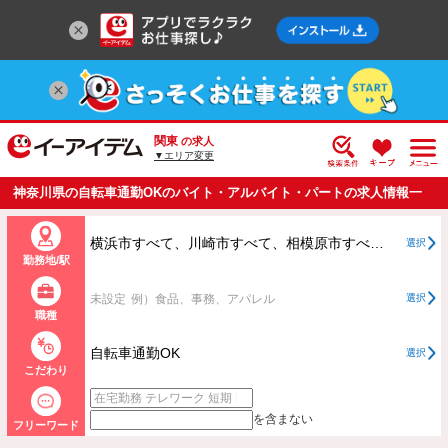
関東
の求人
▼エリア変更
神奈川県の自転車通勤OKのバイト・アルバイト・パートの求人情報一
覧
横浜市すべて、川崎市すべて、相模原市すべて、横浜市、川崎市、相模原市以外すべて
選択
勤務地/駅
未設定
例）食品、事務、アパレル
選択
職種
自転車通勤OK
選択
こだわり
を含まない
フリーワード