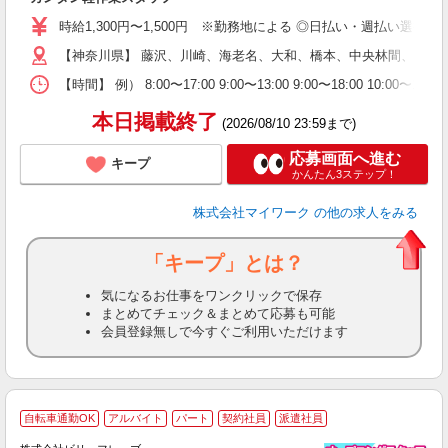
歓
時給1,300円〜1,500円 ※勤務地による ◎日払い・週払い選
躍
（
【神奈川県】 藤沢、川崎、海老名、大和、橋本、中央林間、本厚
週
【時間】 例） 8:00〜17:00 9:00〜13:00 9:00〜
シ
通
本日掲載終了
(2026/08/10 23:59まで)
応募画面へ進む
キープ
かんたん3ステップ！
株式会社マイワーク
の他の求人をみる
「キープ」とは？
気になるお仕事をワンクリックで保存
まとめてチェック＆まとめて応募も可能
会員登録無しで今すぐご利用いただけます
自転車通勤OK
アルバイト
パート
契約社員
派遣社員