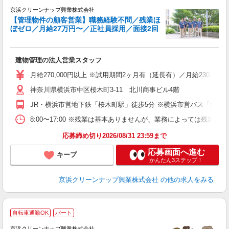
京浜クリーンナップ興業株式会社
と
【管理物件の顧客営業】職務経験不問／残業ほ
ぼゼロ／月給27万円〜／正社員採用／面接2回
え
な
建物管理の法人営業スタッフ
ボ
務
月給270,000円以上 ※試用期間2ヶ月有（延長有）／月給230,000
h
神奈川県横浜市中区桜木町3-11 北川商事ビル4階
JR・横浜市営地下鉄「桜木町駅」徒歩5分 ※横浜市営バス「紅葉
8:00〜17:00 ※残業は基本ありませんが、業務によっては残業
応募締め切り2026/08/31 23:59まで
応募画面へ進む
キープ
かんたん3ステップ！
京浜クリーンナップ興業株式会社
の他の求人をみる
自転車通勤OK
パート
は
京浜クリーンナップ興業株式会社