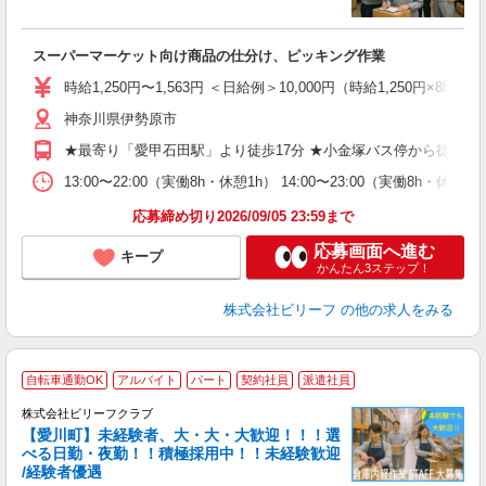
ぱ
募
スーパーマーケット向け商品の仕分け、ピッキング作業
入
た
時給1,250円〜1,563円 ＜日給例＞10,000円（時給1,250円×8h）
第
神奈川県伊勢原市
ブ
払
★最寄り「愛甲石田駅」より徒歩17分 ★小金塚バス停から徒歩5分
や
通
13:00〜22:00（実働8h・休憩1h） 14:00〜23:00（実働8h・
費
応募締め切り2026/09/05 23:59まで
応募画面へ進む
キープ
かんたん3ステップ！
株式会社ビリーフ
の他の求人をみる
自転車通勤OK
アルバイト
パート
契約社員
派遣社員
完
株式会社ビリーフクラブ
中
【愛川町】未経験者、大・大・大歓迎！！！選
K
べる日勤・夜勤！！積極採用中！！未経験歓迎
/経験者優遇