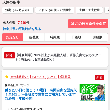
人気の条件
短期（3ヶ月以内）
ミドル（40代～）活躍中
主婦・主夫歓迎
求人件数 :
7,216
件
この検索条件を保存
神奈川県の平均時給を見る
指定なし
新着順
時給順
日給順
月給順
【神奈川県】90％以上が未経験入社、研修充実で安心スター
PR
ト！転勤なし＆車通勤OK！
自転車通勤OK
アルバイト
パート
派遣社員
新着
★
株式会社マイワーク
働きたい日に働こう！曜日・時間自由な登録制
！単発1日〜長期まで豊富にご用意しています
◎経験・年齢不問
き
カンタン軽作業スタッフ
履