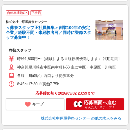
自転車通勤OK
正社員
株式会社中原屋葬祭センター
＜葬祭スタッフ正社員募集＞創業100年の安定
P
企業／経験不問・未経験者可／同時に登録スタ
ッフ募集中！
て
葬祭スタッフ
入
（
時給1,500円〜（経験による※経験者優遇します） 試用期間1ヶ月あり
イ
神奈川県川崎市幸区南幸町1-53 主に幸区・中原区・川崎区
各線「川崎駅」西口より徒歩10分
8:45〜17:30 ※実働7.75h
応募締め切り2026/09/02 23:59まで
応募画面へ進む
キープ
かんたん3ステップ！
株式会社中原屋葬祭センター
の他の求人をみる