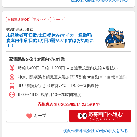
自転車通勤OK
アルバイト
パート
横浜作業株式会社
未経験者可/日勤/土日祝休み/マイカー通勤可/
倉庫内作業/日給1万円/週払い/まずはお気軽に
！！
に
家電製品を扱う倉庫内での作業
未
歴
時給1,400円 日給11,200円 ★交通費規定内支給★週払い
躍
神奈川県横浜市鶴見区大黒ふ頭15番地 ★自動車・自転車通勤可
車
貸
JR「鶴見駅」より市営バス L8バース循環行
9:00〜18:00 残業月10〜20時間程度
応募締め切り2026/09/14 23:59まで
応募画面へ進む
キープ
かんたん3ステップ！
横浜作業株式会社
の他の求人をみる