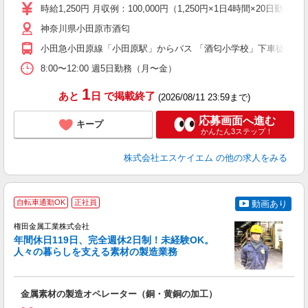
養
時給1,250円 月収例：100,000円（1,250円×1日4時間×20日勤
O
神奈川県小田原市酒匂
服
小田急小田原線「小田原駅」からバス 「酒匂小学校」下車徒歩1分
8:00〜12:00 週5日勤務（月〜金）
1
あと
日
で掲載終了
(2026/08/11 23:59まで)
応募画面へ進む
キープ
かんたん3ステップ！
株式会社エスケイエム
の他の求人をみる
自転車通勤OK
正社員
動画あり
権田金属工業株式会社
年間休日119日、完全週休2日制！未経験OK。
人々の暮らしを支える素材の製造業務
の
金属素材の製造オペレーター（銅・黄銅の加工）
入
ナ