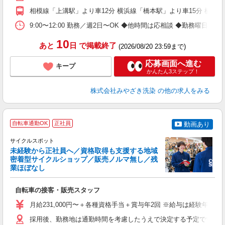
相模線「上溝駅」より車12分 横浜線「橋本駅」より車15分 横浜
9:00〜12:00 勤務／週2日〜OK ◆他時間は応相談 ◆勤務曜日・
10
あと
日
で掲載終了
(2026/08/20 23:59まで)
応募画面へ進む
キープ
かんたん3ステップ！
株式会社みやざき洗染
の他の求人をみる
自転車通勤OK
正社員
動画あり
サイクルスポット
未経験から正社員へ／資格取得も支援する地域
密着型サイクルショップ／販売ノルマ無し／残
業ほぼなし
す
自転車の接客・販売スタッフ
女
月給231,000円〜＋各種資格手当＋賞与年2回 ※給与は経験年
ス
残
採用後、勤務地は通勤時間を考慮したうえで決定する予定です。 ※居