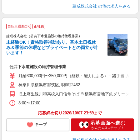
建成株式会社
の他の求人をみる
自転車通勤OK
正社員
建成株式会社（公共下水道施設の維持管理作業）
未経験OK！資格取得補助あり。基本土日祝休
み＆季節の休暇などプライベートとの両立が叶
います！
こ
ボ
公共下水道施設の維持管理作業
K
月給300,000円〜350,000円（経験・能力による）＋諸手当 入
神奈川県横浜市都筑区川和町2462
旧上麻生線川和高校入口信号そば ※横浜市営地下鉄グリーンライン
8:00〜17:00
応募締め切り2026/10/07 23:59まで
応募画面へ進む
キープ
かんたん3ステップ！
建成株式会社
の他の求人をみる