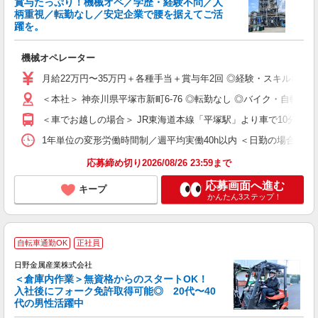
賞与たっぷり！機械オペ／学歴・経験不問／人
柄重視／転勤なし／安定企業で腰を据えてご活
躍を。
仲
機械オペレーター
未
賞
月給22万円〜35万円＋各種手当＋賞与年2回 ◎経験・スキルなどを
イ
補
＜本社＞ 神奈川県平塚市新町6-76 ◎転勤なし ◎バイク・自転
＜車でお越しの場合＞ JR東海道本線「平塚駅」より車で10分 ＜
1年単位の変形労働時間制／週平均実働40h以内 ＜日勤の場合＞ 08:00
応募締め切り2026/08/26 23:59まで
応募画面へ進む
キープ
かんたん3ステップ！
自転車通勤OK
正社員
日野金属産業株式会社
＜倉庫内作業＞無資格からのスタートOK！
入社後にフォーク免許取得可能◎ 20代〜40
代の男性活躍中