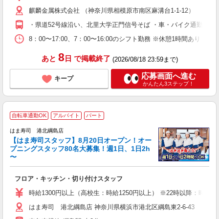
給
麒麟金属株式会社 （神奈川県相模原市南区麻溝台1-1-12）
・県道52号線沿い、北里大学正門信号そば ・車・バイク通勤可
8：00〜17:00、7：00〜16:00のシフト勤務 ※休憩1時間あり ※
8
あと
日
で掲載終了
(2026/08/18 23:59まで)
応募画面へ進む
キープ
かんたん3ステップ！
自転車通勤OK
アルバイト
パート
はま寿司 港北綱島店
【はま寿司スタッフ】8月20日オープン！オー
プニングスタッフ80名大募集！週1日、1日2h
〜
げ
相
フロア・キッチン・切り付けスタッフ
履
者
時給1300円以上（高校生：時給1250円以上） ※22時以降：時給16
フ
はま寿司 港北綱島店 神奈川県横浜市港北区綱島東2-6-43
不
勤