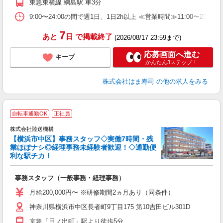
東急東横線 綱島駅 車3分
勤
煙
9:00〜24:00の間で週1日、1日2h以上 ≪営業時間≫11:00〜23:
7
あと
日
で掲載終了
(2026/08/17 23:59まで)
応募画面へ進む
キープ
かんたん3ステップ！
株式会社はま寿司
の他の求人をみる
自転車通勤OK
正社員
株式会社陸送機構
【横浜市中区】事務スタッフ◇実働7時間・残
業ほぼナシ◎経理事務未経験者歓迎！◇通勤便
週
利な駅チカ！
...
事務スタッフ（一般事務・経理事務）
未
0
月給200,000円〜 ※研修期間2ヵ月あり（同条件）
1
神奈川県横浜市中区長者町9丁目175 第10吉田ビル301D
車
育
京急「日ノ出町」駅より徒歩5分