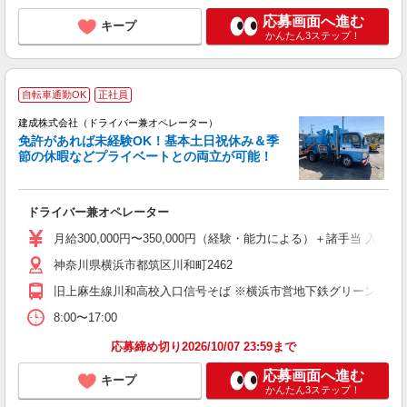
応募画面へ進む
キープ
かんたん3ステップ！
自転車通勤OK
正社員
建成株式会社（ドライバー兼オペレーター）
免許があれば未経験OK！基本土日祝休み＆季
節の休暇などプライベートとの両立が可能！
す
ボ
ドライバー兼オペレーター
K
月給300,000円〜350,000円（経験・能力による）＋諸手当 入
神奈川県横浜市都筑区川和町2462
旧上麻生線川和高校入口信号そば ※横浜市営地下鉄グリーンライン
8:00〜17:00
応募締め切り2026/10/07 23:59まで
応募画面へ進む
キープ
かんたん3ステップ！