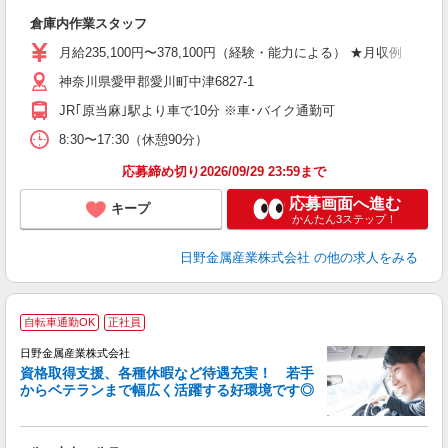
た
倉庫内作業スタッフ
入
通
月給235,100円〜378,100円（経験・能力による） ★月収例 3
当
神奈川県愛甲郡愛川町中津6827-1
JR｢原当麻｣駅より車で10分 ※車･バイク通勤可
8:30〜17:30（休憩90分）
応募締め切り2026/09/29 23:59まで
応募画面へ進む
キープ
かんたん3ステップ！
日野金属産業株式会社
の他の求人をみる
自転車通勤OK
正社員
日野金属産業株式会社
資格取得支援、各種休暇など待遇充実！ 若手
からベテランまで幅広く活躍する好環境です◎
信