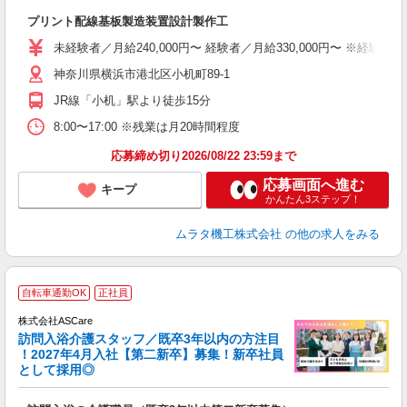
完
プリント配線基板製造装置設計製作工
未
未経験者／月給240,000円〜 経験者／月給330,000円〜 ※経
神奈川県横浜市港北区小机町89-1
JR線「小机」駅より徒歩15分
8:00〜17:00 ※残業は月20時間程度
応募締め切り2026/08/22 23:59まで
応募画面へ進む
キープ
かんたん3ステップ！
ムラタ機工株式会社
の他の求人をみる
ア
自転車通勤OK
正社員
リ
株式会社ASCare
訪問入浴介護スタッフ／既卒3年以内の方注目
！2027年4月入社【第二新卒】募集！新卒社員
として採用◎
［