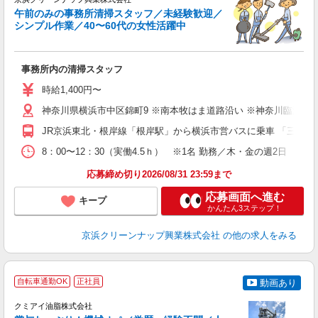
午前のみの事務所清掃スタッフ／未経験歓迎／
シンプル作業／40〜60代の女性活躍中
け
時
未
事務所内の清掃スタッフ
タ
0
時給1,400円〜
平
神奈川県横浜市中区錦町9 ※南本牧はま道路沿い ※神奈川臨海
費
JR京浜東北・根岸線「根岸駅」から横浜市営バスに乗車 「三井物
8：00〜12：30（実働4.5ｈ） ※1名 勤務／木・金の週2日
応募締め切り2026/08/31 23:59まで
応募画面へ進む
キープ
かんたん3ステップ！
京浜クリーンナップ興業株式会社
の他の求人をみる
自転車通勤OK
正社員
動画あり
クミアイ油脂株式会社