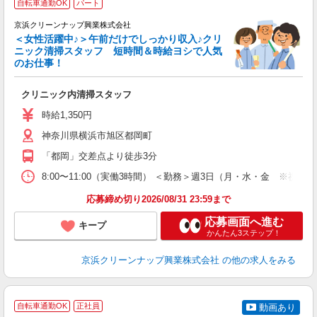
自転車通勤OK
パート
京浜クリーンナップ興業株式会社
＜女性活躍中♪＞午前だけでしっかり収入♪クリ
安
ニック清掃スタッフ 短時間＆時給ヨシで人気
ぎ
のお仕事！
方
クリニック内清掃スタッフ
未
タ
時給1,350円
0
神奈川県横浜市旭区都岡町
日
業
「都岡」交差点より徒歩3分
8:00〜11:00（実働3時間） ＜勤務＞週3日（月・水・金 ※祝日
応募締め切り2026/08/31 23:59まで
応募画面へ進む
キープ
かんたん3ステップ！
京浜クリーンナップ興業株式会社
の他の求人をみる
自転車通勤OK
正社員
動画あり