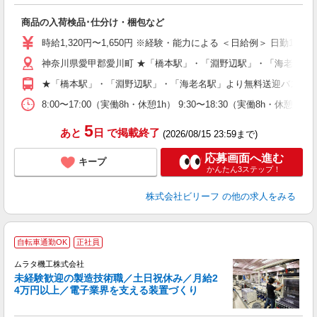
お
入
商品の入荷検品･仕分け・梱包など
験
婦
時給1,320円〜1,650円 ※経験・能力による ＜日給例＞ 日勤10,560円
～
神奈川県愛甲郡愛川町 ★「橋本駅」・「淵野辺駅」・「海老名駅
週
O
★「橋本駅」・「淵野辺駅」・「海老名駅」より無料送迎バスあ
（
8:00〜17:00（実働8h・休憩1h） 9:30〜18:30（実働8h・休憩1
5
あと
日
で掲載終了
(2026/08/15 23:59まで)
応募画面へ進む
キープ
かんたん3ステップ！
株式会社ビリーフ
の他の求人をみる
自転車通勤OK
正社員
ムラタ機工株式会社
未経験歓迎の製造技術職／土日祝休み／月給2
4万円以上／電子業界を支える装置づくり