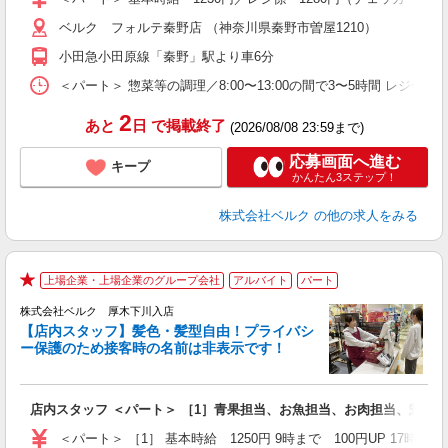
通
ベルク フォルテ秦野店 （神奈川県秦野市曽屋1210）
小田急小田原線「秦野」駅より車6分
＜パート＞ 惣菜等の調理／8:00〜13:00の間で3〜5時間 レジ係
2
あと
日
で掲載終了
(2026/08/08 23:59まで)
応募画面へ進む
キープ
かんたん3ステップ！
株式会社ベルク
の他の求人をみる
上場企業・上場企業のグループ会社
アルバイト
パート
★
株式会社ベルク 厚木下川入店
【店内スタッフ】髪色・髪型自由！プライバシ
ー保護のため接客時の名前は非表示です！
の
は
り
店内スタッフ ＜パート＞ ［1］青果担当、お魚担当、お肉担当、惣菜
未
内
＜パート＞ ［1］ 基本時給 1250円 9時まで 100円UP 1