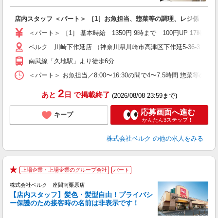
は
り
店内スタッフ ＜パート＞ ［1］お魚担当、惣菜等の調理、レジ係 ［2
未
髪
＜パート＞ ［1］ 基本時給 1350円 9時まで 100円UP 1
通
ベルク 川崎下作延店 （神奈川県川崎市高津区下作延5-36-3）
南武線「久地駅」より徒歩6分
＜パート＞ お魚担当／8:00〜16:30の間で4〜7.5時間 惣菜等
2
あと
日
で掲載終了
(2026/08/08 23:59まで)
応募画面へ進む
キープ
かんたん3ステップ！
株式会社ベルク
の他の求人をみる
上場企業・上場企業のグループ会社
パート
★
株式会社ベルク 座間南栗原店
【店内スタッフ】髪色・髪型自由！プライバシ
ー保護のため接客時の名前は非表示です！
の
は