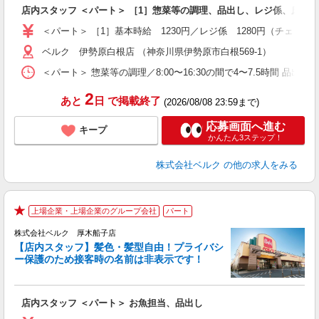
り
店内スタッフ ＜パート＞ ［1］惣菜等の調理、品出し、レジ係、庶務
未
内
＜パート＞ ［1］基本時給 1230円／レジ係 1280円（チェッカ
車
ベルク 伊勢原白根店 （神奈川県伊勢原市白根569-1）
＜パート＞ 惣菜等の調理／8:00〜16:30の間で4〜7.5時間 品出し／
2
あと
日
で掲載終了
(2026/08/08 23:59まで)
応募画面へ進む
キープ
かんたん3ステップ！
株式会社ベルク
の他の求人をみる
上場企業・上場企業のグループ会社
パート
★
株式会社ベルク 厚木船子店
【店内スタッフ】髪色・髪型自由！プライバシ
ー保護のため接客時の名前は非表示です！
の
は
り
店内スタッフ ＜パート＞ お魚担当、品出し
未