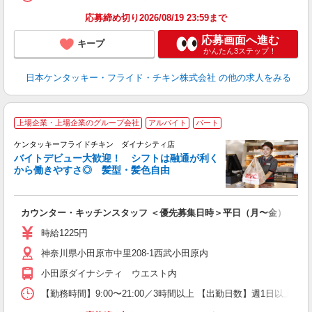
応募締め切り2026/08/19 23:59まで
応募画面へ進む
キープ
かんたん3ステップ！
日本ケンタッキー・フライド・チキン株式会社
の他の求人をみる
上場企業・上場企業のグループ会社
アルバイト
パート
ケンタッキーフライドチキン ダイナシティ店
バイトデビュー大歓迎！ シフトは融通が利く
から働きやすさ◎ 髪型・髪色自由
立
カウンター・キッチンスタッフ ＜優先募集日時＞平日（月〜金） フ
未
ダ
時給1225円
昇
神奈川県小田原市中里208-1西武小田原内
K
保
小田原ダイナシティ ウエスト内
【勤務時間】9:00〜21:00／3時間以上 【出勤日数】週1日以