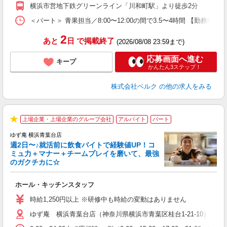
横浜市営地下鉄グリーンライン「川和町駅」より徒歩2分
＜パート＞ 青果担当／8:00〜12:00の間で3.5〜4時間 【勤
2
あと
日
で掲載終了
(2026/08/08 23:59まで)
応募画面へ進む
キープ
かんたん3ステップ！
株式会社ベルク
の他の求人をみる
上場企業・上場企業のグループ会社
アルバイト
パート
★
ゆず庵 横浜青葉台店
週2日〜♪就活前に飲食バイトで経験値UP！コ
ミュ力＋マナー＋チームプレイを磨いて、最強
のガクチカに☆
す
ホール・キッチンスタッフ
入
活
時給1,250円以上 ※研修中も時給の変動はありません
（
ゆず庵 横浜青葉台店（神奈川県横浜市青葉区桂台1-21-10）
n
の