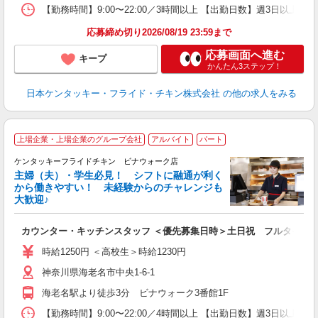
【勤務時間】9:00〜22:00／3時間以上 【出勤日数】週3日以
応募締め切り2026/08/19 23:59まで
応募画面へ進む
キープ
かんたん3ステップ！
日本ケンタッキー・フライド・チキン株式会社
の他の求人をみる
上場企業・上場企業のグループ会社
アルバイト
パート
ケンタッキーフライドチキン ビナウォーク店
主婦（夫）・学生必見！ シフトに融通が利く
から働きやすい！ 未経験からのチャレンジも
大歓迎♪
見
カウンター・キッチンスタッフ ＜優先募集日時＞土日祝 フルタイム
未
ダ
時給1250円 ＜高校生＞時給1230円
昇
神奈川県海老名市中央1-6-1
上
か
海老名駅より徒歩3分 ビナウォーク3番館1F
【勤務時間】9:00〜22:00／4時間以上 【出勤日数】週3日以