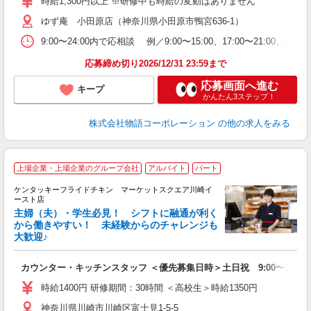
時給1,300円以上 ※研修中も時給の変動はありません
活
ゆず庵 小田原店（神奈川県小田原市鴨宮636-1）
短
の
9:00〜24:00内で応相談 例／9:00〜15:00、17:00
ル
特
応募締め切り2026/12/31 23:59まで
応募画面へ進む
キープ
かんたん3ステップ！
株式会社物語コーポレーション
の他の求人をみる
上場企業・上場企業のグループ会社
アルバイト
パート
ケンタッキーフライドチキン マーケットスクエア川崎イ
ースト店
主婦（夫）・学生必見！ シフトに融通が利く
から働きやすい！ 未経験からのチャレンジも
大歓迎♪
見
未
カウンター・キッチンスタッフ ＜優先募集日時＞土日祝 9:00〜14:00
ダ
昇
時給1400円 研修期間：30時間 ＜高校生＞時給1350円
上
神奈川県川崎市川崎区富士見1-5-5