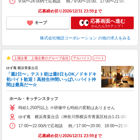
9:00〜24:00内で応相談 例／9:00〜15:00、17:00〜
上
な
応募締め切り2026/12/31 23:59まで
応募画面へ進む
キープ
かんたん3ステップ！
株式会社物語コーポレーション
の他の求人をみる
上場企業・上場企業のグループ会社
アルバイト
パート
★
ゆず庵 横浜青葉台店
「週2日〜」テスト前は週0日もOK／ドキドキ
初バイト歓迎！高校生仲間いっぱい♪バイト仲
間は最高だ〜☆
し
ホール・キッチンスタッフ
入
活
時給1,250円以上 ※研修中も時給の変動はありません
（
ゆず庵 横浜青葉台店（神奈川県横浜市青葉区桂台1-21-10）
n
の
17:00〜22:00内で応相談 例／17:00〜20:00、18:0
上
な
応募締め切り2026/12/31 23:59まで