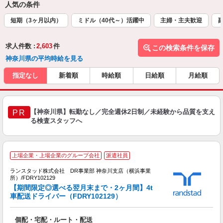
人気の条件
短期（3ヶ月以内）
ミドル（40代～）活躍中
主婦・主夫歓迎
求人件数 :
2,603
件
この検索条件を保存
神奈川県の平均時給を見る
指定なし
新着順
時給順
日給順
月給順
【神奈川県】転勤なし／完全週休2日制／未経験から品質を支え
PR
る検査スタッフへ
上場企業・上場企業のグループ会社
派遣社員
●
ランスタッド株式会社 DR事業部 神奈川支店（横浜事業
所）/FDRY102129
数
【期間限定◎選べる翌月末まで・2ヶ月間】4t
ミ
車配送ドライバー（FDRY102129）
払
個配・宅配・ルート・配送