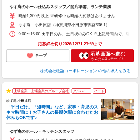
き
ゆず庵のホール仕込みスタッフ／開店準備、ランチ業務
入
活
時給1,300円以上 ※研修中も時給の変動はありません
（
ゆず庵 小田原店（神奈川県小田原市鴨宮636-1）
中
自
9:00〜16:00 ★平日のみ、土日祝のみOK ※上記時間内で
業
食
応募締め切り2026/12/31 23:59まで
応募画面へ進む
キープ
かんたん3ステップ！
株式会社物語コーポレーション
の他の求人をみる
上場企業・上場企業のグループ会社
アルバイト
パート
★
ゆず庵 小田原店
「平日だけ」「短時間」など、家事・育児のス
キマ時間に！お子さんの長期休暇に合わせたお
休みもOKです♪
の
ゆず庵のホール・キッチンスタッフ
入
学