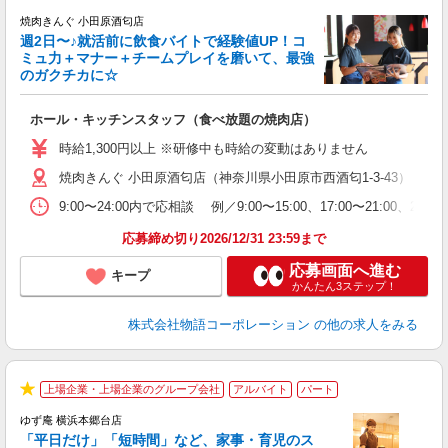
★
焼肉きんぐ 小田原酒匂店
週2日〜♪就活前に飲食バイトで経験値UP！コ
ミュ力＋マナー＋チームプレイを磨いて、最強
のガクチカに☆
し
ホール・キッチンスタッフ（食べ放題の焼肉店）
入
活
時給1,300円以上 ※研修中も時給の変動はありません
O
焼肉きんぐ 小田原酒匂店（神奈川県小田原市西酒匂1-3-43）
務
企
9:00〜24:00内で応相談 例／9:00〜15:00、17:00〜
ま
応募締め切り2026/12/31 23:59まで
応募画面へ進む
キープ
かんたん3ステップ！
株式会社物語コーポレーション
の他の求人をみる
上場企業・上場企業のグループ会社
アルバイト
パート
★
ゆず庵 横浜本郷台店
「平日だけ」「短時間」など、家事・育児のス