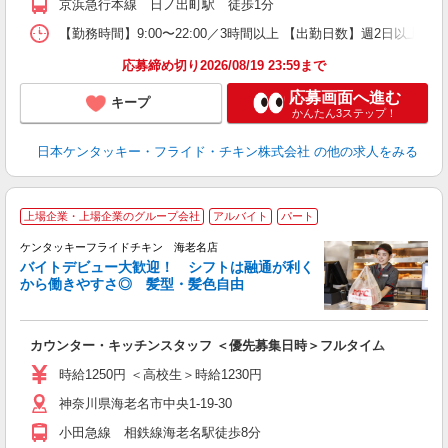
京浜急行本線 日ノ出町駅 徒歩1分
【勤務時間】9:00〜22:00／3時間以上 【出勤日数】週2日以
応募締め切り2026/08/19 23:59まで
応募画面へ進む
キープ
かんたん3ステップ！
日本ケンタッキー・フライド・チキン株式会社
の他の求人をみる
上場企業・上場企業のグループ会社
アルバイト
パート
ケンタッキーフライドチキン 海老名店
バイトデビュー大歓迎！ シフトは融通が利く
から働きやすさ◎ 髪型・髪色自由
立
カウンター・キッチンスタッフ ＜優先募集日時＞フルタイム
未
ダ
時給1250円 ＜高校生＞時給1230円
昇
神奈川県海老名市中央1-19-30
上
か
小田急線 相鉄線海老名駅徒歩8分