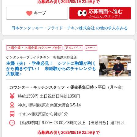
応募締め切り2026/08/19 23:59まで
応募画面へ進む
キープ
かんたん3ステップ！
日本ケンタッキー・フライド・チキン株式会社
の他の求人をみる
上場企業・上場企業のグループ会社
アルバイト
パート
ケンタッキーフライドチキン 相模原大野台店
主婦（夫）・学生必見！ シフトに融通が利く
から働きやすい！ 未経験からのチャレンジも
大歓迎♪
見
カウンター・キッチンスタッフ ＜優先募集日時＞平日（月〜金） フ
未
～
時給1350円 土日祝祭日時給1350円
2
神奈川県相模原市南区大野台6-5-14
ル
補
イオン相模原店から徒歩1分
【勤務時間】9:00〜23:00／3時間以上 【出勤日数】週2日以
応募締め切り2026/08/19 23:59まで