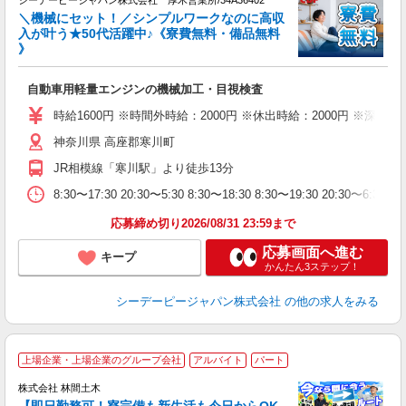
シーデーピージャパン株式会社 厚木営業所/34A36402
な
＼機械にセット！／シンプルワークなのに高収
無
入が叶う★50代活躍中♪《寮費無料・備品無料
》
せ
W
自動車用軽量エンジンの機械加工・目視検査
経
（
時給1600円 ※時間外時給：2000円 ※休出時給：2000円 ※深夜割
売
神奈川県 高座郡寒川町
K
JR相模線「寒川駅」より徒歩13分
8:30〜17:30 20:30〜5:30 8:30〜18:30 8:30〜19:30 20
応募締め切り2026/08/31 23:59まで
応募画面へ進む
キープ
かんたん3ステップ！
シーデーピージャパン株式会社
の他の求人をみる
上場企業・上場企業のグループ会社
アルバイト
パート
株式会社 林間土木