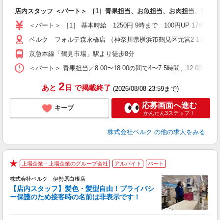
り
店内スタッフ ＜パート＞ ［1］青果担当、お魚担当、お肉担当、惣菜
未
（
＜パート＞ ［1］ 基本時給 1250円 9時まで 100円UP 1
ル
ベルク フォルテ森永橋店 （神奈川県横浜市鶴見区元宮2-1-63）
保
京急本線「鶴見市場」駅より徒歩8分
＜パート＞ 青果担当／8:00〜18:00の間で4〜7.5時間、12:00〜
2
あと
日
で掲載終了
(2026/08/08 23:59まで)
応募画面へ進む
キープ
かんたん3ステップ！
株式会社ベルク
の他の求人をみる
上場企業・上場企業のグループ会社
アルバイト
パート
★
株式会社ベルク 伊勢原白根店
【店内スタッフ】髪色・髪型自由！プライバシ
ー保護のため接客時の名前は非表示です！
の
は