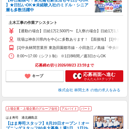
【即日勤務可！寮完備も新生活も今日からOK
り
】★日払いOK★未経験入社のミドル・シニア
円
層も多数活躍中
で
土木工事の作業アシスタント
入
場
【通勤の場合】日給1万2,500円〜 【入寮の場合】日給1万1,500円
者
現場は神奈川県内を中心に多数あります！ 【面接地】 [1]中央林間営業
躍
（
[1]中央林間営業所 東急田園都市線・小田急江ノ島線「中央林間駅」
国
8:00〜17:00（シフト制） ※1日8時間／週3日からOK
ボ
応募締め切り2026/08/23 23:59まで
応募画面へ進む
キープ
かんたん3ステップ！
株式会社 林間土木
の他の求人をみる
上場企業・上場企業のグループ会社
アルバイト
パート
はま寿司 港北綱島店
【はま寿司スタッフ】8月20日オープン！オー
プニングスタッフ80名大募集！週1日、1日2h