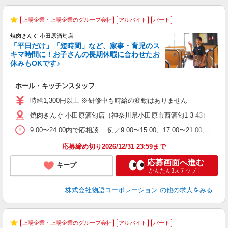
上場企業・上場企業のグループ会社
アルバイト
パート
★
焼肉きんぐ 小田原酒匂店
「平日だけ」「短時間」など、家事・育児のス
キマ時間に！お子さんの長期休暇に合わせたお
休みもOKです♪
の
ホール・キッチンスタッフ
入
学
時給1,300円以上 ※研修中も時給の変動はありません
活
焼肉きんぐ 小田原酒匂店（神奈川県小田原市西酒匂1-3-43）
短
の
9:00〜24:00内で応相談 例／9:00〜15:00、17:00〜
ル
特
応募締め切り2026/12/31 23:59まで
応募画面へ進む
キープ
かんたん3ステップ！
株式会社物語コーポレーション
の他の求人をみる
上場企業・上場企業のグループ会社
アルバイト
パート