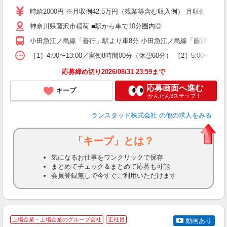
時給2000円 ※月収例42.5万円（残業等含む収入例） 月収例：時
神奈川県藤沢市稲荷 ■駅から車で10分圏内◎
小田急江ノ島線「善行」駅より車8分 小田急江ノ島線「藤沢本町」駅
［1］4:00〜13:00／実働8時間00分（休憩60分） ［2］5:
応募締め切り2026/08/31 23:59まで
応募画面へ進む
キープ
かんたん3ステップ！
ランスタッド株式会社
の他の求人をみる
「キープ」とは？
気になるお仕事をワンクリックで保存
まとめてチェック＆まとめて応募も可能
会員登録無しで今すぐご利用いただけます
＼
上場企業・上場企業のグループ会社
正社員
動画あり