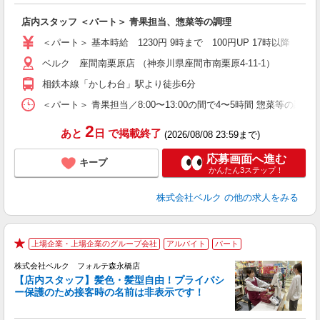
り
店内スタッフ ＜パート＞ 青果担当、惣菜等の調理
未
髪
＜パート＞ 基本時給 1230円 9時まで 100円UP 17時以
通
ベルク 座間南栗原店 （神奈川県座間市南栗原4-11-1）
相鉄本線「かしわ台」駅より徒歩6分
＜パート＞ 青果担当／8:00〜13:00の間で4〜5時間 惣菜等の調
2
あと
日
で掲載終了
(2026/08/08 23:59まで)
応募画面へ進む
キープ
かんたん3ステップ！
株式会社ベルク
の他の求人をみる
上場企業・上場企業のグループ会社
アルバイト
パート
★
株式会社ベルク フォルテ森永橋店
【店内スタッフ】髪色・髪型自由！プライバシ
ー保護のため接客時の名前は非表示です！
の
は