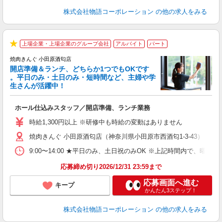
株式会社物語コーポレーション
の他の求人をみる
上場企業・上場企業のグループ会社
アルバイト
パート
★
焼肉きんぐ 小田原酒匂店
開店準備＆ランチ、どちらか1つでもOKです
。平日のみ・土日のみ・短時間など、主婦や学
生さんが活躍中！
き
ホール仕込みスタッフ／開店準備、ランチ業務
入
活
時給1,300円以上 ※研修中も時給の変動はありません
（
焼肉きんぐ 小田原酒匂店（神奈川県小田原市西酒匂1-3-43）
中
自
9:00〜14:00 ★平日のみ、土日祝のみOK ※上記時間内で
業
食
応募締め切り2026/12/31 23:59まで
応募画面へ進む
キープ
かんたん3ステップ！
株式会社物語コーポレーション
の他の求人をみる