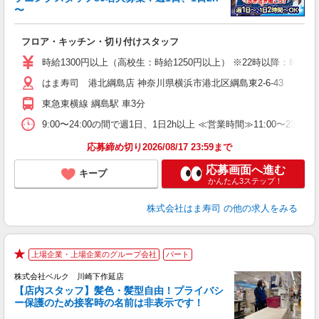
〜
げ
相
フロア・キッチン・切り付けスタッフ
履
者
時給1300円以上（高校生：時給1250円以上） ※22時以降：時給16
フ
はま寿司 港北綱島店 神奈川県横浜市港北区綱島東2-6-43
不
勤
東急東横線 綱島駅 車3分
勤
煙
9:00〜24:00の間で週1日、1日2h以上 ≪営業時間≫11:00〜23:
応募締め切り2026/08/17 23:59まで
応募画面へ進む
キープ
かんたん3ステップ！
株式会社はま寿司
の他の求人をみる
上場企業・上場企業のグループ会社
パート
★
株式会社ベルク 川崎下作延店
【店内スタッフ】髪色・髪型自由！プライバシ
ー保護のため接客時の名前は非表示です！
の