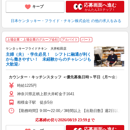
応募画面へ進む
キープ
かんたん3ステップ！
日本ケンタッキー・フライド・チキン株式会社
の他の求人をみる
上場企業・上場企業のグループ会社
アルバイト
パート
ケンタッキーフライドチキン 大井松田店
主婦（夫）・学生必見！ シフトに融通が利く
から働きやすい！ 未経験からのチャレンジも
大歓迎♪
見
カウンター・キッチンスタッフ ＜優先募集日時＞平日（月〜金） 17:00〜
未
ダ
時給1225円
昇
神奈川県足柄上郡大井町金子1641
上
か
相模金子駅 徒歩5分
【勤務時間】9:00〜22:00／3時間以上 【出勤日数】週2日以
応募締め切り2026/08/19 23:59まで
応募画面へ進む