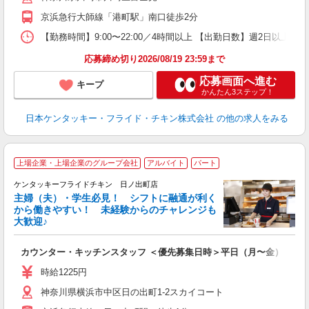
か
京浜急行大師線「港町駅」南口徒歩2分
【勤務時間】9:00〜22:00／4時間以上 【出勤日数】週2日以
応募締め切り2026/08/19 23:59まで
応募画面へ進む
キープ
かんたん3ステップ！
日本ケンタッキー・フライド・チキン株式会社
の他の求人をみる
上場企業・上場企業のグループ会社
アルバイト
パート
ケンタッキーフライドチキン 日ノ出町店
主婦（夫）・学生必見！ シフトに融通が利く
から働きやすい！ 未経験からのチャレンジも
大歓迎♪
見
カウンター・キッチンスタッフ ＜優先募集日時＞平日（月〜金） 9:00〜
未
ダ
時給1225円
昇
神奈川県横浜市中区日の出町1-2スカイコート
上
か