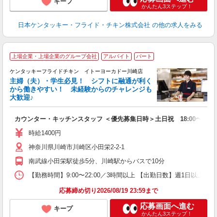
キープ
かんたん3ステップ！
日本ケンタッキー・フライド・チキン株式会社
の他の求人をみる
上場企業・上場企業のグループ会社
アルバイト
パート
ケンタッキーフライドチキン イトーヨーカドー川崎店
主婦（夫）・学生必見！ シフトに融通が利く
から働きやすい！ 未経験からのチャレンジも
大歓迎♪
見
カウンター・キッチンスタッフ ＜優先募集日時＞土日祝 18:00〜23:0
未
ダ
時給1400円
昇
神奈川県川崎市川崎区小田栄2-2-1
K
保
南武線小田栄駅徒歩5分、川崎駅からバスで10分
【勤務時間】9:00〜22:00／3時間以上 【出勤日数】週1日以
応募締め切り2026/08/19 23:59まで
応募画面へ進む
キープ
かんたん3ステップ！