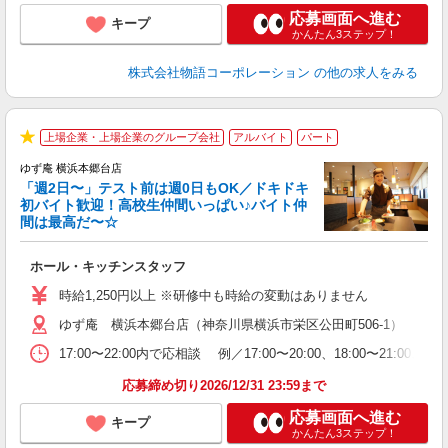
応募画面へ進む
キープ
かんたん3ステップ！
株式会社物語コーポレーション
の他の求人をみる
上場企業・上場企業のグループ会社
アルバイト
パート
★
ゆず庵 横浜本郷台店
「週2日〜」テスト前は週0日もOK／ドキドキ
初バイト歓迎！高校生仲間いっぱい♪バイト仲
間は最高だ〜☆
し
ホール・キッチンスタッフ
入
活
時給1,250円以上 ※研修中も時給の変動はありません
（
ゆず庵 横浜本郷台店（神奈川県横浜市栄区公田町506-1）
n
の
17:00〜22:00内で応相談 例／17:00〜20:00、18:0
上
な
応募締め切り2026/12/31 23:59まで
応募画面へ進む
キープ
かんたん3ステップ！