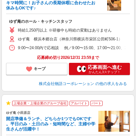
キマ時間に！お子さんの長期休暇に合わせたお
休みもOKです♪
の
ゆず庵のホール・キッチンスタッフ
入
学
時給1,250円以上 ※研修中も時給の変動はありません
活
ゆず庵 横浜本郷台店（神奈川県横浜市栄区公田町506-1）
短
の
9:00〜24:00内で応相談 例／9:00〜15:00、17:00
ル
特
応募締め切り2026/12/31 23:59まで
応募画面へ進む
キープ
かんたん3ステップ！
株式会社物語コーポレーション
の他の求人をみる
上場企業・上場企業のグループ会社
アルバイト
パート
★
ゆず庵 小田原店
開店準備＆ランチ、どちらか1つでもOKです
。平日のみ・土日のみ・短時間など、主婦や学
生さんが活躍中！