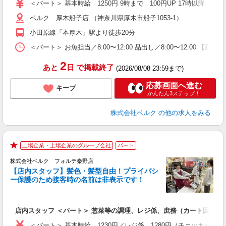
髪
＜パート＞ 基本時給 1250円 9時まで 100円UP 17時以
通
ベルク 厚木船子店 （神奈川県厚木市船子1053-1）
小田原線「本厚木」駅より徒歩20分
＜パート＞ お魚担当／8:00〜12:00 品出し／8:00〜12:00
2
あと
日
で掲載終了
(2026/08/08 23:59まで)
応募画面へ進む
キープ
かんたん3ステップ！
株式会社ベルク
の他の求人をみる
上場企業・上場企業のグループ会社
パート
★
株式会社ベルク フォルテ秦野店
【店内スタッフ】髪色・髪型自由！プライバシ
ー保護のため接客時の名前は非表示です！
の
は
り
店内スタッフ ＜パート＞ 惣菜等の調理、レジ係、庶務（カート回収・
未
髪
＜パート＞ 基本時給 1230円／レジ係 1280円（チェッカー手当