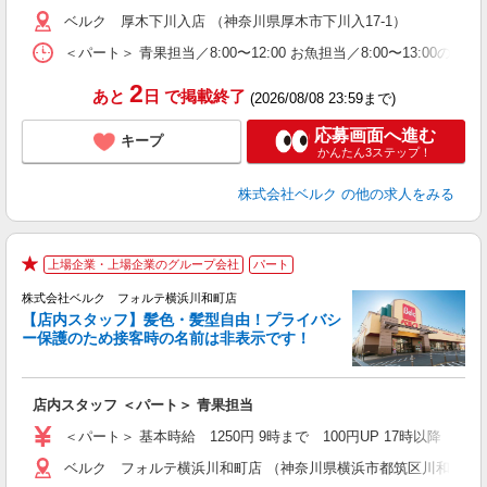
車
ベルク 厚木下川入店 （神奈川県厚木市下川入17-1）
＜パート＞ 青果担当／8:00〜12:00 お魚担当／8:00〜13:00
2
あと
日
で掲載終了
(2026/08/08 23:59まで)
応募画面へ進む
キープ
かんたん3ステップ！
株式会社ベルク
の他の求人をみる
上場企業・上場企業のグループ会社
パート
★
株式会社ベルク フォルテ横浜川和町店
【店内スタッフ】髪色・髪型自由！プライバシ
ー保護のため接客時の名前は非表示です！
の
は
り
店内スタッフ ＜パート＞ 青果担当
未
髪
＜パート＞ 基本時給 1250円 9時まで 100円UP 17時以
通
ベルク フォルテ横浜川和町店 （神奈川県横浜市都筑区川和町303