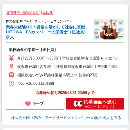
サ
家賃補助・住宅手当有
正社員
株式会社HITOWA フードサービスカンパニー
業界未経験OK！資格を活かして社会に貢献、
HITOWA FSカンパニーの栄養士（正社員）
6
求人
土
O
学校給食の栄養士【正社員】
新
不
月給21万5,000円〜25万円 学校給食経験者は優遇★ ※給与は経
中
横浜市戸塚区内学校 （神奈川県横浜市戸塚区上矢部町1463-4）
フ
相模鉄道いずみ野線緑園都市駅より 徒歩約23分
実
7:00〜16:00 1日8時間
応募締め切り2026/08/31 23:59まで
応募画面へ進む
キープ
かんたん3ステップ！
株式会社HITOWA フードサービスカンパニー
の他の求人をみる