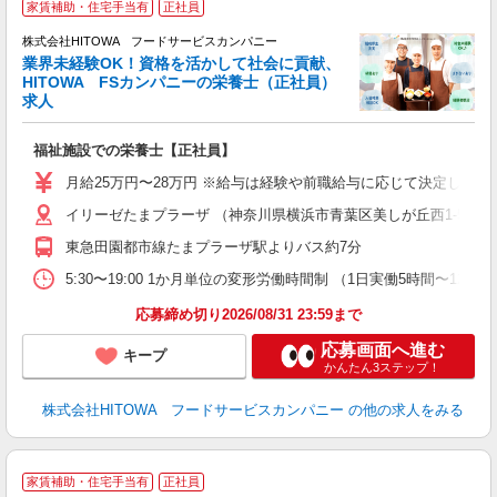
家賃補助・住宅手当有
正社員
株式会社HITOWA フードサービスカンパニー
業界未経験OK！資格を活かして社会に貢献、
が
HITOWA FSカンパニーの栄養士（正社員）
朝
求人
e
福祉施設での栄養士【正社員】
迎
ル
月給25万円〜28万円 ※給与は経験や前職給与に応じて決定します。
り
イリーゼたまプラーザ （神奈川県横浜市青葉区美しが丘西1-5-31
煙
食
東急田園都市線たまプラーザ駅よりバス約7分
5:30〜19:00 1か月単位の変形労働時間制 （1日実働5時間〜12時間） シフ
応募締め切り2026/08/31 23:59まで
応募画面へ進む
キープ
かんたん3ステップ！
株式会社HITOWA フードサービスカンパニー
の他の求人をみる
ホ
家賃補助・住宅手当有
正社員