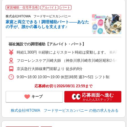
家賃補助・住宅手当有
アルバイト
パート
調
株式会社HITOWA フードサービスカンパニー
家庭と両立できる！調理補助パート――あなた
の手が、誰かの暮らしを支えます♪
し
ン
福祉施設での調理補助【アルバイト・パート】
朝
相
時給1,300円 ※経験によりスタート時給は変動します。 ※AP
験
フローレンスケア川崎大師 （神奈川県川崎市川崎区昭和2-5-6）
主
躍
京浜急行大師線東門前駅より 徒歩約8分
由
9:00〜18:00 10:00〜19:00 休憩1時間 週3〜5日 シフト制
な
応募締め切り2026/08/31 23:59まで
応募画面へ進む
キープ
かんたん3ステップ！
株式会社HITOWA フードサービスカンパニー
の他の求人をみる
ホ