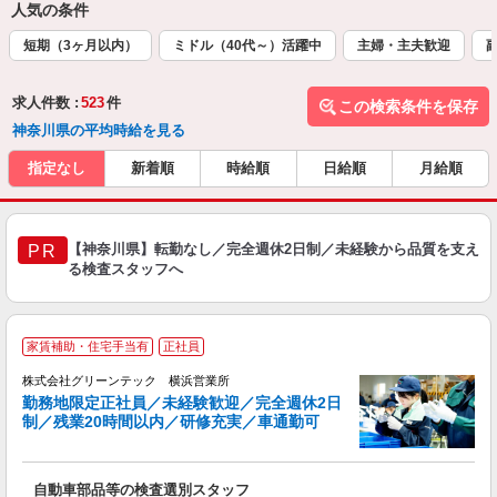
人気の条件
短期（3ヶ月以内）
ミドル（40代～）活躍中
主婦・主夫歓迎
求人件数 :
523
件
この検索条件を保存
神奈川県の平均時給を見る
指定なし
新着順
時給順
日給順
月給順
【神奈川県】転勤なし／完全週休2日制／未経験から品質を支え
PR
る検査スタッフへ
家賃補助・住宅手当有
正社員
株式会社グリーンテック 横浜営業所
勤務地限定正社員／未経験歓迎／完全週休2日
す
制／残業20時間以内／研修充実／車通勤可
技
自動車部品等の検査選別スタッフ
入