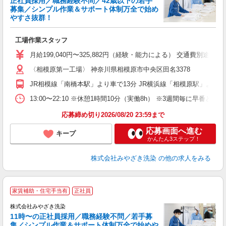
正社員採用／職務経験不問／42歳以下の若手
募集／シンプル作業＆サポート体制万全で始め
やすさ抜群！
安
工場作業スタッフ
昇
月給199,040円〜325,882円（経験・能力による） 交通費別途
〈相模原第一工場〉 神奈川県相模原市中央区田名3378
JR相模線「南橋本駅」より車で13分 JR横浜線「相模原駅」より車
13:00〜22:10 ※休憩1時間10分（実働8h） ※3週間毎に早番と遅
応募締め切り2026/08/20 23:59まで
応募画面へ進む
キープ
かんたん3ステップ！
株式会社みやざき洗染
の他の求人をみる
家賃補助・住宅手当有
正社員
株式会社みやざき洗染
11時〜の正社員採用／職務経験不問／若手募
集／シンプル作業＆サポート体制万全で始めや