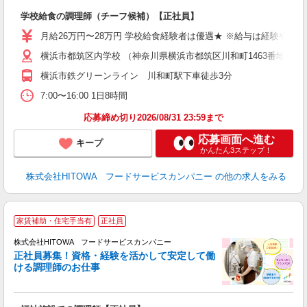
の
学校給食の調理師（チーフ候補）【正社員】
土
W
月給26万円〜28万円 学校給食経験者は優遇★ ※給与は経験や前
横浜市都筑区内学校 （神奈川県横浜市都筑区川和町1463番地）
迎
ル
横浜市鉄グリーンライン 川和町駅下車徒歩3分
り
煙
7:00〜16:00 1日8時間
食
応募締め切り2026/08/31 23:59まで
応募画面へ進む
キープ
かんたん3ステップ！
株式会社HITOWA フードサービスカンパニー
の他の求人をみる
家賃補助・住宅手当有
正社員
務
株式会社HITOWA フードサービスカンパニー
正社員募集！資格・経験を活かして安定して働
ける調理師のお仕事
食
の