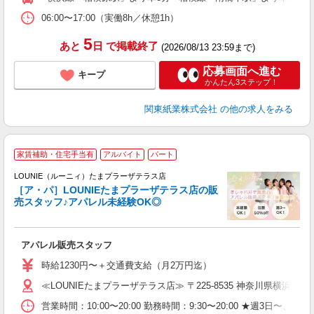
06:00〜17:00（実働8h／休憩1h）
5
あと
日
で掲載終了
(2026/08/13 23:59まで)
応募画面へ進む
キープ
かんたん3ステップ！
関東紙業株式会社
の他の求人をみる
家賃補助・住宅手当有
アルバイト
パート
へ
け
LOUNIE（ルーニィ）たまプラーザテラス店
［ア・パ］LOUNIEたまプラーザテラス店の販
売スタッフ♪アパレル未経験OK◎
し
アパレル販売スタッフ
入
時給1230円〜＋交通費支給（月2万円迄）
迎
≪LOUNIEたまプラーザテラス店≫ 〒225-8535 神奈川県横浜市青葉区
型
営業時間：10:00〜20:00 勤務時間：9:30〜20:00 ★週