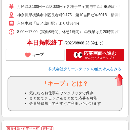
月給210,100円〜230,300円＋各種手当＋賞与年2回 ※経験・
迎
神奈川県横浜市中区長者町9-175 第10吉田ビル501B 横浜営
ル
制
京急本線「日ノ出町駅」より徒歩4分
分
有
8:00〜17:00（実働8時間、休憩1時間） ◎残業は月20時間
産
本日掲載終了
(2026/08/08 23:59まで)
応募画面へ進む
キープ
かんたん3ステップ！
株式会社グリーンテック
の他の求人をみる
「キープ」とは？
気になるお仕事をワンクリックで保存
まとめてチェック＆まとめて応募も可能
会員登録無しで今すぐご利用いただけます
家賃補助・住宅手当有
正社員