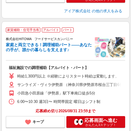
アイア株式会社
の他の求人をみる
家賃補助・住宅手当有
アルバイト
パート
調
株式会社HITOWA フードサービスカンパニー
家庭と両立できる！調理補助パート――あなた
の手が、誰かの暮らしを支えます♪
し
ン
福祉施設での調理補助【アルバイト・パート】
朝
K
時給1,300円以上 ※経験によりスタート時給は変動します。 ※
あ
サンライズ・ヴィラ伊勢原 （神奈川県伊勢原市桜台三丁目6番8号
中
代
小田急小田原線「伊勢原」駅下車南口徒歩5分
シ
6:00〜10:30 週3日〜 時間帯固定 曜日はシフト制
有
応募締め切り2026/08/31 23:59まで
応募画面へ進む
キープ
かんたん3ステップ！