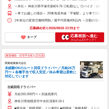
イ
補
＜本社＞ 神奈川県平塚市新町6-76 ◎転勤なし ◎バイク・自転
＜車でお越しの場合＞ JR東海道本線「平塚駅」より車で10分 ＜
1年単位の変形労働時間制／週平均実働40h以内 ＜日勤の場合＞ 08:00
応募締め切り2026/08/26 23:59まで
応募画面へ進む
キープ
かんたん3ステップ！
家賃補助・住宅手当有
正社員
関東紙業株式会社
未経験OKのルート回収ドライバー／月給26万
円〜＋各種手当で収入安定／休み希望は柔軟に
対応しています
ト
古紙回収ドライバー
入
ン
月給260,000円〜＋別途残業代
ス
神奈川県相模原市中央区清新8-18-1
ブ
■横浜線「相模原駅」より車8分 ■相模線「南橋本駅」より車5分 ■