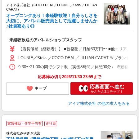
アイア株式会社（COCO DEAL／LOUNIE／Stola.／LILLIAN
CARAT）
オープニングあり！未経験歓迎！自分らしさを
大切に、アパレル販売員として活躍しませんか
♪社員寮あり◎
と
入
未経験歓迎のアパレルショップスタッフ
迎
【店長候補（経験者）】 ■首都圏／月給30万円〜 ■他エリア／月給25万
型
LOUNIE／Stola.／COCO DEAL／LILLIAN 
9:30〜21:00の間でシフト制（実働8時間／休憩90分） ※勤務時
り
応募締め切り2026/11/30 23:59まで
応募画面へ進む
キープ
かんたん3ステップ！
アイア株式会社
の他の求人をみる
家賃補助・住宅手当有
正社員
株式会社みやざき洗染