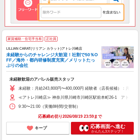
家賃補助・住宅手当有
正社員
ご
連
LILLIAN CARAT(リリアン カラット)アトレ川崎店
未経験からのチャレンジ大歓迎！社割で50％O
FF／海外・都内研修制度充実／メリットたっ
ぷりの会社
い
未経験歓迎のアパレル販売スタッフ
入
未経験：月給243,800円〜400,000円 経験者（店長候補）
迎
≪アトレ川崎店≫ 神奈川県川崎市川崎区駅前本町26-1 アトレ川崎
型
9:30〜21:00（実働8時間/交替制）
り
応募締め切り2026/08/19 23:59まで
応募画面へ進む
キープ
かんたん3ステップ！