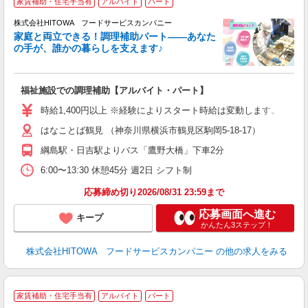
家賃補助・住宅手当有
アルバイト
パート
調
株式会社HITOWA フードサービスカンパニー
家庭と両立できる！調理補助パート――あなた
の手が、誰かの暮らしを支えます♪
し
ン
福祉施設での調理補助【アルバイト・パート】
朝
面
時給1,400円以上 ※経験によりスタート時給は変動します。 ※
はなことば鶴見 （神奈川県横浜市鶴見区駒岡5-18-17）
フ
ダ
綱島駅・日吉駅よりバス「鷹野大橋」下車2分
分
6:00〜13:30 休憩45分 週2日 シフト制
補
応募締め切り2026/08/31 23:59まで
応募画面へ進む
キープ
かんたん3ステップ！
株式会社HITOWA フードサービスカンパニー
の他の求人をみる
家賃補助・住宅手当有
アルバイト
パート
ー