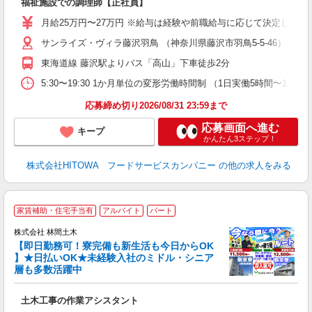
福祉施設での調理師【正社員】
早
O
月給25万円〜27万円 ※給与は経験や前職給与に応じて決定します。
O
サンライズ・ヴィラ藤沢羽鳥 （神奈川県藤沢市羽鳥5-5-46）
卒
ク
東海道線 藤沢駅よりバス「高山」下車徒歩2分
0
や
5:30〜19:30 1か月単位の変形労働時間制 （1日実働5時間〜12時間
賃
応募締め切り2026/08/31 23:59まで
応募画面へ進む
キープ
かんたん3ステップ！
株式会社HITOWA フードサービスカンパニー
の他の求人をみる
家賃補助・住宅手当有
アルバイト
パート
株式会社 林間土木
【即日勤務可！寮完備も新生活も今日からOK
り
】★日払いOK★未経験入社のミドル・シニア
円
層も多数活躍中
で
土木工事の作業アシスタント
入