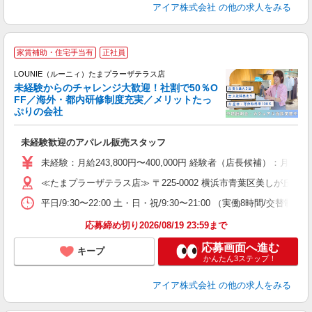
アイア株式会社
の他の求人をみる
家賃補助・住宅手当有
正社員
ご
連
LOUNIE（ルーニィ）たまプラーザテラス店
未経験からのチャレンジ大歓迎！社割で50％O
FF／海外・都内研修制度充実／メリットたっ
ぷりの会社
い
未経験歓迎のアパレル販売スタッフ
入
未経験：月給243,800円〜400,000円 経験者（店長候補
迎
≪たまプラーザテラス店≫ 〒225-0002 横浜市青葉区美しが丘1-1-2
型
平日/9:30〜22:00 土・日・祝/9:30〜21:00 （実働8時間/交替制）
り
応募締め切り2026/08/19 23:59まで
応募画面へ進む
キープ
かんたん3ステップ！
アイア株式会社
の他の求人をみる