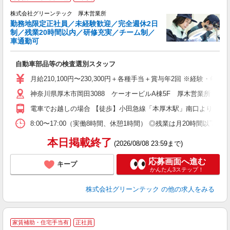
株式会社グリーンテック 厚木営業所
勤務地限定正社員／未経験歓迎／完全週休2日
す
制／残業20時間以内／研修充実／チーム制／
車通勤可
い
自動車部品等の検査選別スタッフ
入
月給210,100円〜230,300円＋各種手当＋賞与年2回 ※経験・
迎
神奈川県厚木市岡田3088 ケーオービルA棟5F 厚木営業所 ◎
ル
制
電車でお越しの場合 【徒歩】小田急線「本厚木駅」南口より徒歩3
分
有
8:00〜17:00（実働8時間、休憩1時間） ◎残業は月20時間
産
本日掲載終了
(2026/08/08 23:59まで)
応募画面へ進む
キープ
かんたん3ステップ！
株式会社グリーンテック
の他の求人をみる
家賃補助・住宅手当有
正社員