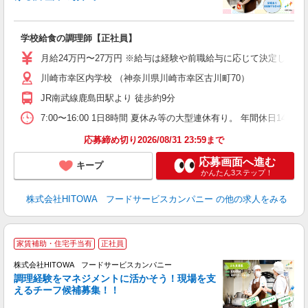
食
の
学校給食の調理師【正社員】
土
O
月給24万円〜27万円 ※給与は経験や前職給与に応じて決定します。
新
川崎市幸区内学校 （神奈川県川崎市幸区古川町70）
不
中
JR南武線鹿島田駅より 徒歩約9分
フ
7:00〜16:00 1日8時間 夏休み等の大型連休有り。 年間休日
実
応募締め切り2026/08/31 23:59まで
応募画面へ進む
キープ
かんたん3ステップ！
株式会社HITOWA フードサービスカンパニー
の他の求人をみる
家賃補助・住宅手当有
正社員
株式会社HITOWA フードサービスカンパニー
調理経験をマネジメントに活かそう！現場を支
えるチーフ候補募集！！