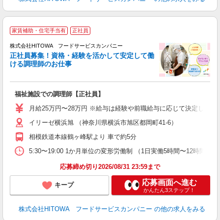
家賃補助・住宅手当有
正社員
務
株式会社HITOWA フードサービスカンパニー
正社員募集！資格・経験を活かして安定して働
ける調理師のお仕事
食
の
福祉施設での調理師【正社員】
朝
e
月給25万円〜28万円 ※給与は経験や前職給与に応じて決定します。
イリーゼ横浜旭 （神奈川県横浜市旭区都岡町41-6）
迎
ル
相模鉄道本線鶴ヶ峰駅より 車で約5分
り
煙
5:30〜19:00 1か月単位の変形労働制 （1日実働5時間〜12時間） シフト例
食
応募締め切り2026/08/31 23:59まで
応募画面へ進む
キープ
かんたん3ステップ！
株式会社HITOWA フードサービスカンパニー
の他の求人をみる