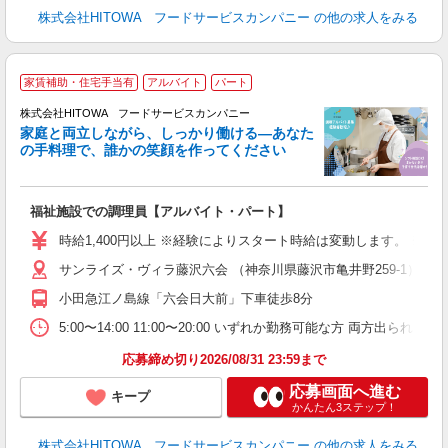
株式会社HITOWA フードサービスカンパニー
の他の求人をみる
家賃補助・住宅手当有
アルバイト
パート
ー
株式会社HITOWA フードサービスカンパニー
家庭と両立しながら、しっかり働ける―あなた
の手料理で、誰かの笑顔を作ってください
て
福祉施設での調理員【アルバイト・パート】
朝
W
時給1,400円以上 ※経験によりスタート時給は変動します。 ※
サンライズ・ヴィラ藤沢六会 （神奈川県藤沢市亀井野259-1）
迎
ミ
小田急江ノ島線「六会日大前」下車徒歩8分
～
日
5:00〜14:00 11:00〜20:00 いずれか勤務可能な方 両方出られる
助
応募締め切り2026/08/31 23:59まで
応募画面へ進む
キープ
かんたん3ステップ！
株式会社HITOWA フードサービスカンパニー
の他の求人をみる