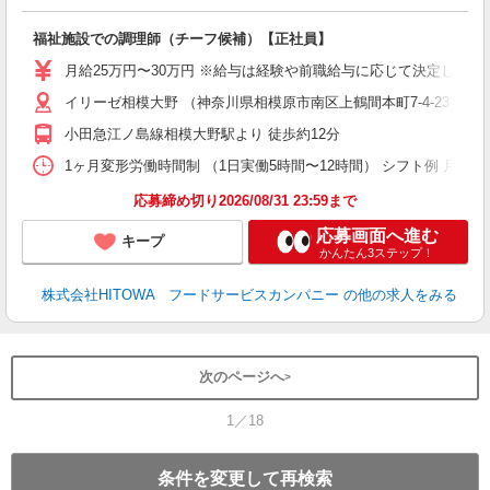
の
福祉施設での調理師（チーフ候補）【正社員】
朝
e
月給25万円〜30万円 ※給与は経験や前職給与に応じて決定します。
イリーゼ相模大野 （神奈川県相模原市南区上鶴間本町7-4-23）
迎
ル
小田急江ノ島線相模大野駅より 徒歩約12分
り
煙
1ヶ月変形労働時間制 （1日実働5時間〜12時間） シフト例 月曜日:6:00〜15
食
応募締め切り2026/08/31 23:59まで
応募画面へ進む
キープ
かんたん3ステップ！
株式会社HITOWA フードサービスカンパニー
の他の求人をみる
次のページへ
1／18
条件を変更して再検索