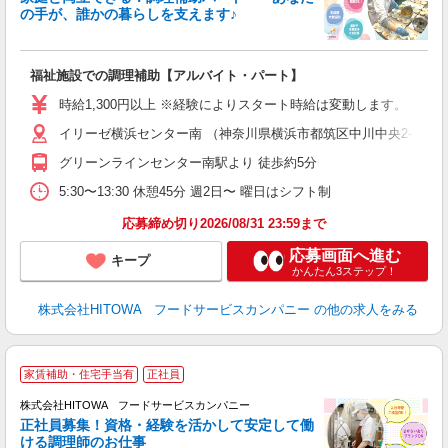
の手が、誰かの暮らしを支えます♪
し
ン
福祉施設での調理補助【アルバイト・パート】
朝
接
時給1,300円以上 ※経験によりスタート時給は変動します。 ※
者
イリーゼ横浜センター南 （神奈川県横浜市都筑区中川中央2-3-28
リ
ー
グリーンラインセンター南駅より 徒歩約5分
煙
5:30〜13:30 休憩45分 週2日〜 曜日はシフト制
助
応募締め切り2026/08/31 23:59まで
応募画面へ進む
キープ
かんたん3ステップ！
株式会社HITOWA フードサービスカンパニー
の他の求人をみる
家賃補助・住宅手当有
正社員
務
株式会社HITOWA フードサービスカンパニー
正社員募集！資格・経験を活かして安定して働
ける調理師のお仕事