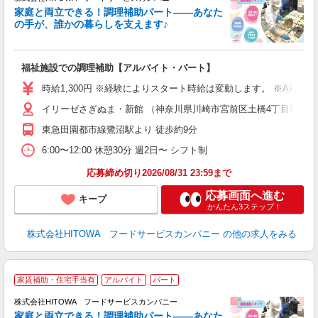
家庭と両立できる！調理補助パート――あなた
の手が、誰かの暮らしを支えます♪
し
ン
福祉施設での調理補助【アルバイト・パート】
朝
接
時給1,300円 ※経験によりスタート時給は変動します。 ※AP
者
イリーゼさぎぬま・新館 （神奈川県川崎市宮前区土橋4丁目8-2）
リ
ー
東急田園都市線鷺沼駅より 徒歩約9分
煙
6:00〜12:00 休憩30分 週2日〜 シフト制
助
応募締め切り2026/08/31 23:59まで
応募画面へ進む
キープ
かんたん3ステップ！
株式会社HITOWA フードサービスカンパニー
の他の求人をみる
家賃補助・住宅手当有
アルバイト
パート
調
株式会社HITOWA フードサービスカンパニー
家庭と両立できる！調理補助パート――あなた