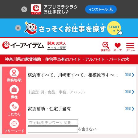
関東
の求人
▼エリア変更
神奈川県の家賃補助・住宅手当有のバイト・アルバイト・パートの求
人情報一覧
横浜市すべて、川崎市すべて、相模原市すべて、横浜市、川崎市、相模原市以外すべて
選択
勤務地/駅
未設定
例）食品、事務、アパレル
選択
職種
家賃補助・住宅手当有
選択
こだわり
を含まない
フリーワード