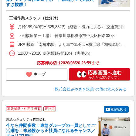
すさ抜群！
安
工場作業スタッフ（仕分け）
昇
月給199,040円〜325,882円（経験・能力による） 交通費別途
〈相模原第一工場〉 神奈川県相模原市中央区田名3378
JR相模線「南橋本駅」より車で13分 JR横浜線「相模原駅」より車
11:00〜20:10 ※休憩1時間10分（実働8h）
応募締め切り2026/08/20 23:59まで
応募画面へ進む
キープ
かんたん3ステップ！
株式会社みやざき洗染
の他の求人をみる
＼
家賃補助・住宅手当有
正社員
動画あり
東急セキュリティ株式会社
今なら仲間多数！東急グループの一員としてご
活躍を！未経験から正社員になれるチャンス／
キャリアUP可