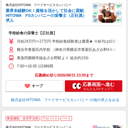
株式会社HITOWA フードサービスカンパニー
業界未経験OK！資格を活かして社会に貢献、
が
HITOWA FSカンパニーの栄養士（正社員）
土
求人
O
新
学校給食の栄養士【正社員】
不
中
月給24万円〜27万円 学校給食経験者は優遇★ ※給与は経験や前
フ
横浜市青葉区内学校 （神奈川県横浜市青葉区あざみ野4-6-1）
実
東急田園都市線あざみ野駅より 徒歩約13分
7:00〜16:00 1日8時間
応募締め切り2026/08/31 23:59まで
応募画面へ進む
キープ
かんたん3ステップ！
株式会社HITOWA フードサービスカンパニー
の他の求人をみる
家賃補助・住宅手当有
アルバイト
パート
調
株式会社HITOWA フードサービスカンパニー