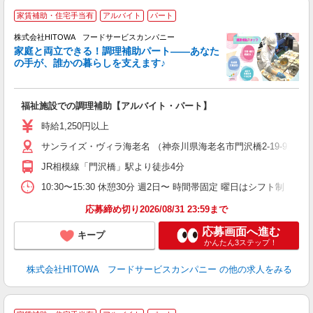
家賃補助・住宅手当有
アルバイト
パート
調
株式会社HITOWA フードサービスカンパニー
家庭と両立できる！調理補助パート――あなた
の手が、誰かの暮らしを支えます♪
し
ン
福祉施設での調理補助【アルバイト・パート】
朝
O
時給1,250円以上
会
サンライズ・ヴィラ海老名 （神奈川県海老名市門沢橋2-19-9）
躍
（
JR相模線「門沢橋」駅より徒歩4分
中
る
10:30〜15:30 休憩30分 週2日〜 時間帯固定 曜日はシフト制
手
応募締め切り2026/08/31 23:59まで
応募画面へ進む
キープ
かんたん3ステップ！
株式会社HITOWA フードサービスカンパニー
の他の求人をみる