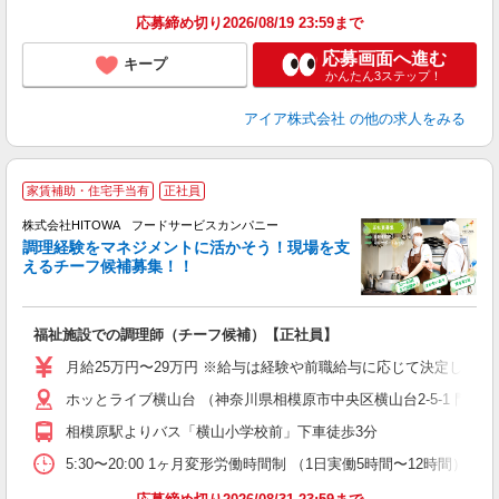
り
応募締め切り2026/08/19 23:59まで
応募画面へ進む
キープ
かんたん3ステップ！
アイア株式会社
の他の求人をみる
家賃補助・住宅手当有
正社員
株式会社HITOWA フードサービスカンパニー
調理経験をマネジメントに活かそう！現場を支
えるチーフ候補募集！！
の
福祉施設での調理師（チーフ候補）【正社員】
早
O
月給25万円〜29万円 ※給与は経験や前職給与に応じて決定します。
O
ホッとライブ横山台 （神奈川県相模原市中央区横山台2-5-1 門倉
卒
ク
相模原駅よりバス「横山小学校前」下車徒歩3分
0
や
5:30〜20:00 1ヶ月変形労働時間制 （1日実働5時間〜12時間） シフト例 
賃