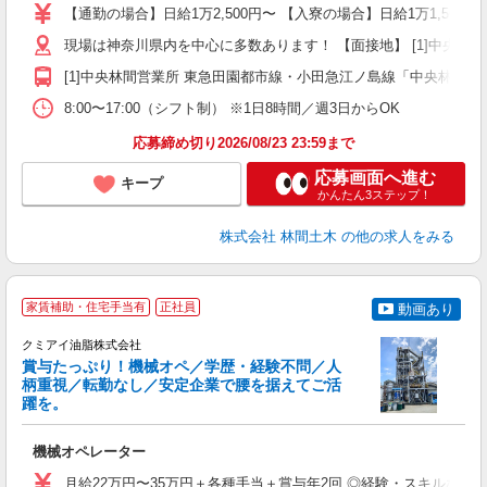
場
【通勤の場合】日給1万2,500円〜 【入寮の場合】日給1万1,500円
者
現場は神奈川県内を中心に多数あります！ 【面接地】 [1]中央林間営業
躍
（
[1]中央林間営業所 東急田園都市線・小田急江ノ島線「中央林間駅」
国
8:00〜17:00（シフト制） ※1日8時間／週3日からOK
ボ
応募締め切り2026/08/23 23:59まで
応募画面へ進む
キープ
かんたん3ステップ！
株式会社 林間土木
の他の求人をみる
家賃補助・住宅手当有
正社員
動画あり
クミアイ油脂株式会社
賞与たっぷり！機械オペ／学歴・経験不問／人
柄重視／転勤なし／安定企業で腰を据えてご活
躍を。
仲
機械オペレーター
未
賞
月給22万円〜35万円＋各種手当＋賞与年2回 ◎経験・スキルなどを