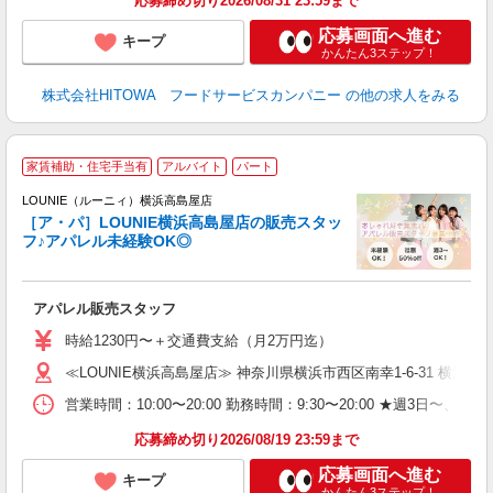
応募締め切り2026/08/31 23:59まで
応募画面へ進む
キープ
かんたん3ステップ！
株式会社HITOWA フードサービスカンパニー
の他の求人をみる
家賃補助・住宅手当有
アルバイト
パート
へ
け
LOUNIE（ルーニィ）横浜高島屋店
［ア・パ］LOUNIE横浜高島屋店の販売スタッ
フ♪アパレル未経験OK◎
し
アパレル販売スタッフ
入
時給1230円〜＋交通費支給（月2万円迄）
迎
≪LOUNIE横浜高島屋店≫ 神奈川県横浜市西区南幸1-6-31 横浜髙島
型
営業時間：10:00〜20:00 勤務時間：9:30〜20:00 ★週
り
応募締め切り2026/08/19 23:59まで
応募画面へ進む
キープ
かんたん3ステップ！