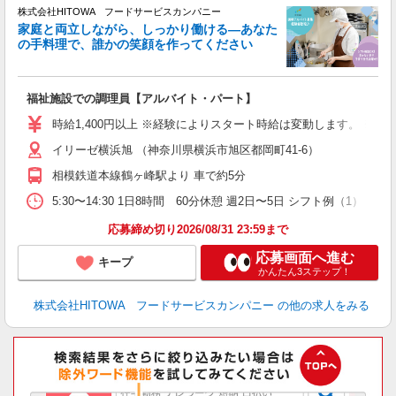
株式会社HITOWA フードサービスカンパニー
家庭と両立しながら、しっかり働ける―あなた
の手料理で、誰かの笑顔を作ってください
て
福祉施設での調理員【アルバイト・パート】
朝
面
時給1,400円以上 ※経験によりスタート時給は変動します。 ※
イリーゼ横浜旭 （神奈川県横浜市旭区都岡町41-6）
フ
ダ
相模鉄道本線鶴ヶ峰駅より 車で約5分
分
5:30〜14:30 1日8時間 60分休憩 週2日〜5日 シフト例（1） 
補
応募締め切り2026/08/31 23:59まで
応募画面へ進む
キープ
かんたん3ステップ！
株式会社HITOWA フードサービスカンパニー
の他の求人をみる