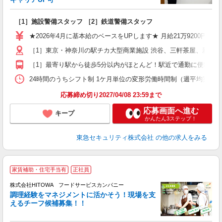
ン
［1］施設警備スタッフ ［2］鉄道警備スタッフ
入
迎
★2026年4月に基本給のベースをUPします★ 月給21万9200円＋
駅
［1］東京・神奈川の駅チカ大型商業施設 渋谷、三軒茶屋、新宿
［1］最寄り駅から徒歩5分以内がほとんど！駅近で通勤に便利！ 
社
24時間のうちシフト制 1ケ月単位の変形労働時間制（週平均実働40時間
応募締め切り2027/04/08 23:59まで
応募画面へ進む
キープ
かんたん3ステップ！
東急セキュリティ株式会社
の他の求人をみる
家賃補助・住宅手当有
正社員
株式会社HITOWA フードサービスカンパニー
調理経験をマネジメントに活かそう！現場を支
えるチーフ候補募集！！