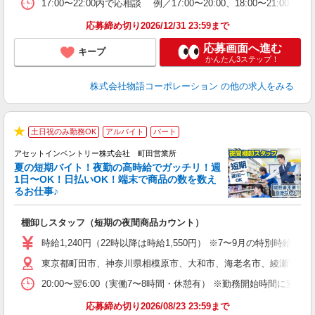
17:00〜22:00内で応相談 例／17:00〜20:00、18:0
上
な
応募締め切り2026/12/31 23:59まで
応募画面へ進む
キープ
かんたん3ステップ！
株式会社物語コーポレーション
の他の求人をみる
土日祝のみ勤務OK
アルバイト
パート
★
アセットインベントリー株式会社 町田営業所
夏の短期バイト！夜勤の高時給でガッチリ！週
担
1日〜OK！日払いOK！端末で商品の数を数え
自
るお仕事♪
手
棚卸しスタッフ（短期の夜間商品カウント）
履
学
時給1,240円（22時以降は時給1,550円） ※7〜9月の特別時
日
東京都町田市、神奈川県相模原市、大和市、海老名市、綾瀬市、及
給
20:00〜翌6:00（実働7〜8時間・休憩有） ※勤務開始時間に
応募締め切り2026/08/23 23:59まで