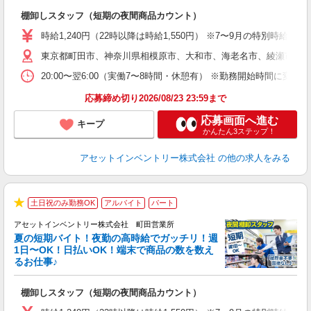
手
棚卸しスタッフ（短期の夜間商品カウント）
履
学
時給1,240円（22時以降は時給1,550円） ※7〜9月の特別時
日
東京都町田市、神奈川県相模原市、大和市、海老名市、綾瀬市、及
給
20:00〜翌6:00（実働7〜8時間・休憩有） ※勤務開始時間に
応募締め切り2026/08/23 23:59まで
応募画面へ進む
キープ
かんたん3ステップ！
アセットインベントリー株式会社
の他の求人をみる
土日祝のみ勤務OK
アルバイト
パート
★
アセットインベントリー株式会社 町田営業所
夏の短期バイト！夜勤の高時給でガッチリ！週
担
1日〜OK！日払いOK！端末で商品の数を数え
自
るお仕事♪
手
棚卸しスタッフ（短期の夜間商品カウント）
履
学