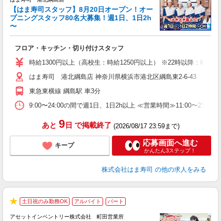
【はま寿司スタッフ】8月20日オープン！オー
プニングスタッフ80名大募集！週1日、1日2h
〜
げ
相
フロア・キッチン・切り付けスタッフ
履
者
時給1300円以上（高校生：時給1250円以上） ※22時以降：時給16
フ
はま寿司 港北綱島店 神奈川県横浜市港北区綱島東2-6-43
不
勤
東急東横線 綱島駅 車3分
勤
煙
9:00〜24:00の間で週1日、1日2h以上 ≪営業時間≫11:00〜23:
9
あと
日
で掲載終了
(2026/08/17 23:59まで)
応募画面へ進む
キープ
かんたん3ステップ！
株式会社はま寿司
の他の求人をみる
土日祝のみ勤務OK
アルバイト
パート
★
アセットインベントリー株式会社 町田営業所