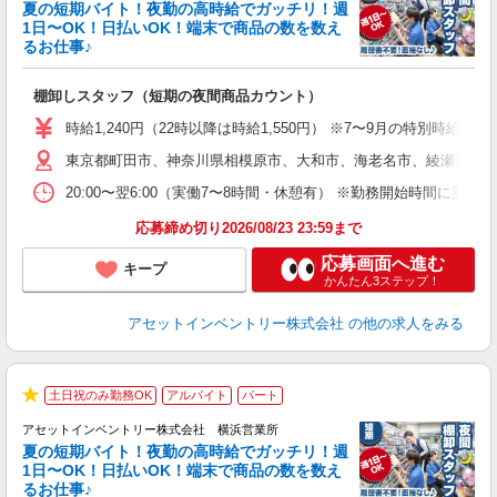
夏の短期バイト！夜勤の高時給でガッチリ！週
担
1日〜OK！日払いOK！端末で商品の数を数え
自
るお仕事♪
手
棚卸しスタッフ（短期の夜間商品カウント）
履
学
時給1,240円（22時以降は時給1,550円） ※7〜9月の特別時
日
東京都町田市、神奈川県相模原市、大和市、海老名市、綾瀬市、及
給
20:00〜翌6:00（実働7〜8時間・休憩有） ※勤務開始時間に
応募締め切り2026/08/23 23:59まで
応募画面へ進む
キープ
かんたん3ステップ！
アセットインベントリー株式会社
の他の求人をみる
土日祝のみ勤務OK
アルバイト
パート
★
アセットインベントリー株式会社 横浜営業所
夏の短期バイト！夜勤の高時給でガッチリ！週
担
1日〜OK！日払いOK！端末で商品の数を数え
自
るお仕事♪