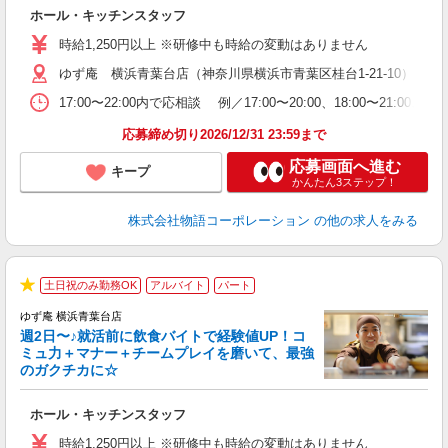
し
ホール・キッチンスタッフ
入
活
時給1,250円以上 ※研修中も時給の変動はありません
（
ゆず庵 横浜青葉台店（神奈川県横浜市青葉区桂台1-21-10）
n
の
17:00〜22:00内で応相談 例／17:00〜20:00、18:0
上
な
応募締め切り2026/12/31 23:59まで
応募画面へ進む
キープ
かんたん3ステップ！
株式会社物語コーポレーション
の他の求人をみる
土日祝のみ勤務OK
アルバイト
パート
★
ゆず庵 横浜青葉台店
週2日〜♪就活前に飲食バイトで経験値UP！コ
ミュ力＋マナー＋チームプレイを磨いて、最強
のガクチカに☆
す
ホール・キッチンスタッフ
入
活
時給1,250円以上 ※研修中も時給の変動はありません