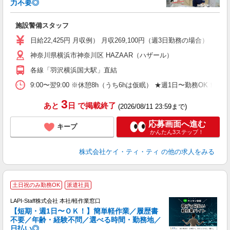
勤
力不要◎
ル
施設警備スタッフ
入
活
日給22,425円 月収例） 月収269,100円（週3日勤務の場合）
（
神奈川県横浜市神奈川区 HAZAAR（ハザール）
中
ト
各線「羽沢横浜国大駅」直結
務
扶
9:00〜翌9:00 ※休憩8h（うち6hは仮眠） ★週1日〜勤務OK！
ク
3
あと
日
で掲載終了
(2026/08/11 23:59まで)
応募画面へ進む
キープ
かんたん3ステップ！
株式会社ケイ・ティ・ティ
の他の求人をみる
土日祝のみ勤務OK
派遣社員
LAPI-Staff株式会社 本社/軽作業窓口
【短期・週1日〜ＯＫ！】簡単軽作業／履歴書
不要／年齢・経験不問／選べる時間・勤務地／
き
日払い◎