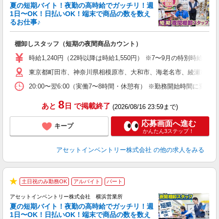
夏の短期バイト！夜勤の高時給でガッチリ！週
担
1日〜OK！日払いOK！端末で商品の数を数え
自
るお仕事♪
手
棚卸しスタッフ（短期の夜間商品カウント）
履
学
時給1,240円（22時以降は時給1,550円） ※7〜9月の特別時
日
東京都町田市、神奈川県相模原市、大和市、海老名市、綾瀬市、及
給
20:00〜翌6:00（実働7〜8時間・休憩有） ※勤務開始時間に
8
あと
日
で掲載終了
(2026/08/16 23:59まで)
応募画面へ進む
キープ
かんたん3ステップ！
アセットインベントリー株式会社
の他の求人をみる
土日祝のみ勤務OK
アルバイト
パート
★
アセットインベントリー株式会社 横浜営業所
夏の短期バイト！夜勤の高時給でガッチリ！週
担
1日〜OK！日払いOK！端末で商品の数を数え