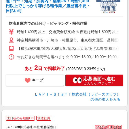
週1日〜！短期・扶養内・副業OK！時給1,400
円以上でしっかり稼げる軽作業／履歴書不要・
日払い可
給
物流倉庫内での仕分け・ピッキング・梱包作業
入
量
時給1,400円以上＋交通費全額支給 ※夜勤は時給1,800円以上（深夜手当
迎
神奈川県横浜市・川崎市・相模原市、東京都大田区、品川区他、勤務
い
以
【横浜/桜木町/関内/大和/大船/菊名/上大岡/あざみ野/新横浜/戸塚
K
☆お好きな時間帯を選べます☆ 9:00〜18:00／10:00〜19:
録
2
あと
日
で掲載終了
(2026/08/10 23:59まで)
応募画面へ進む
キープ
かんたん3ステップ！
ＬＡＰＩ－Ｓｔａｆｆ株式会社（ラピースタッフ）
の他の求人をみる
土日祝のみ勤務OK
派遣社員
LAPI-Staff株式会社 本社/軽作業窓口