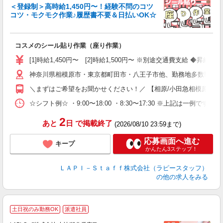
＜登録制＞高時給1,450円〜！経験不問のコツ
コツ・モクモク作業♪履歴書不要＆日払いOK☆
す
募
コスメのシール貼り作業（座り作業）
入
量
[1]時給1,450円〜 [2]時給1,500円〜 ※別途交通費支給 ◆昇給
迎
神奈川県相模原市・東京都町田市・八王子市他、勤務地多数!!!!
い
以
＼まずはご希望をお聞かせください！／ 【相原/小田急相模原/古淵/相
K
☆シフト例☆ ・9:00〜18:00 ・8:30〜17:30 ※上記は
録
2
あと
日
で掲載終了
(2026/08/10 23:59まで)
応募画面へ進む
キープ
かんたん3ステップ！
ＬＡＰＩ－Ｓｔａｆｆ株式会社（ラピースタッフ）
の他の求人をみる
土日祝のみ勤務OK
派遣社員