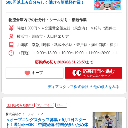
500円以上★自分らしく働ける簡単軽作業！
大
物流倉庫内での仕分け・シール貼り・梱包作業
入
量
時給1,500円〜＋交通費全額支給（規定有） ※給与は案件により異なり
ー
横浜市・川崎市・大田区エリア
日
間
川崎駅、京急川崎駅・武蔵小杉駅・登戸駅・溝の口駅・横浜駅・鶴
限
〈日勤〉 ・9:00〜18:00 ・10:00〜19:00 ・11:00
O.
応募締め切り2026/08/31 23:59まで
応募画面へ進む
キープ
かんたん3ステップ！
ディアスタッフ株式会社
の他の求人をみる
土日祝のみ勤務OK
アルバイト
パート
株式会社ケイ・ティ・ティ
＜オープニングスタッフ募集＞9月1日スター
ト！週1日〜OK！空調完備♪待機が多いため体