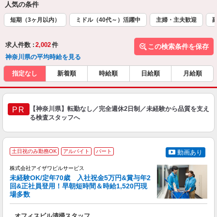
人気の条件
短期（3ヶ月以内）
ミドル（40代～）活躍中
主婦・主夫歓迎
求人件数 :
2,002
件
この検索条件を保存
神奈川県の平均時給を見る
指定なし
新着順
時給順
日給順
月給順
【神奈川県】転勤なし／完全週休2日制／未経験から品質を支え
PR
る検査スタッフへ
土日祝のみ勤務OK
アルバイト
パート
動画あり
株式会社アイザワビルサービス
未経験OK/定年70歳 入社祝金5万円&賞与年2
回&正社員登用！早朝短時間＆時給1,520円現
場多数
可
ア
オフィスビル清掃スタッフ
入