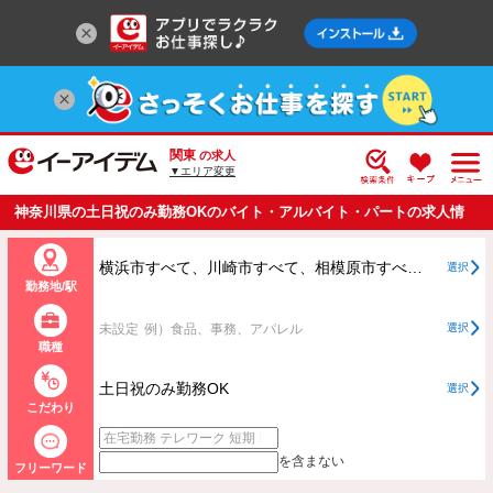
関東
の求人
▼エリア変更
神奈川県の土日祝のみ勤務OKのバイト・アルバイト・パートの求人情
報一覧
横浜市すべて、川崎市すべて、相模原市すべて、横浜市、川崎市、相模原市以外すべて
選択
勤務地/駅
未設定
例）食品、事務、アパレル
選択
職種
土日祝のみ勤務OK
選択
こだわり
を含まない
フリーワード