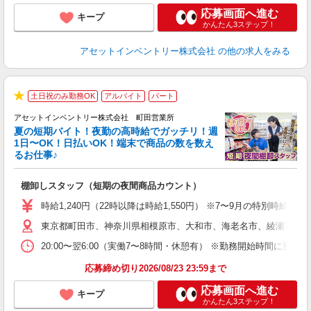
応募画面へ進む
キープ
かんたん3ステップ！
アセットインベントリー株式会社
の他の求人をみる
土日祝のみ勤務OK
アルバイト
パート
★
アセットインベントリー株式会社 町田営業所
夏の短期バイト！夜勤の高時給でガッチリ！週
担
1日〜OK！日払いOK！端末で商品の数を数え
自
るお仕事♪
手
棚卸しスタッフ（短期の夜間商品カウント）
履
学
時給1,240円（22時以降は時給1,550円） ※7〜9月の特別時
日
東京都町田市、神奈川県相模原市、大和市、海老名市、綾瀬市、及
給
20:00〜翌6:00（実働7〜8時間・休憩有） ※勤務開始時間に
応募締め切り2026/08/23 23:59まで
応募画面へ進む
キープ
かんたん3ステップ！