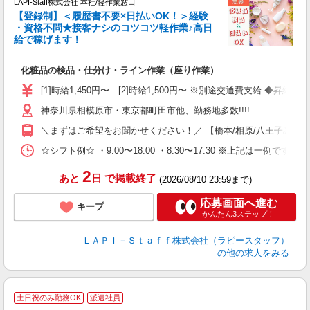
LAPI-Staff株式会社 本社/軽作業窓口
【登録制】＜履歴書不要×日払いOK！＞経験
・資格不問★接客ナシのコツコツ軽作業♪高日
給で稼げます！
い
化粧品の検品・仕分け・ライン作業（座り作業）
入
量
[1]時給1,450円〜 [2]時給1,500円〜 ※別途交通費支給 ◆昇給
迎
神奈川県相模原市・東京都町田市他、勤務地多数!!!!
い
以
＼まずはご希望をお聞かせください！／ 【橋本/相原/八王子みなみ野/
K
☆シフト例☆ ・9:00〜18:00 ・8:30〜17:30 ※上記は
録
2
あと
日
で掲載終了
(2026/08/10 23:59まで)
応募画面へ進む
キープ
かんたん3ステップ！
ＬＡＰＩ－Ｓｔａｆｆ株式会社（ラピースタッフ）
の他の求人をみる
土日祝のみ勤務OK
派遣社員