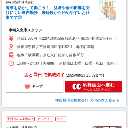
神奈川清和株式会社
週末を活かして働こう！ 猛暑や雨の影響を受
けにくい屋内勤務 未経験から始めやすいお仕
事です◎
い
車輛入出庫スタッフ
即
ル
時給1,300円 ※22時以降深夜時給あり ※試用期間3か月有（時給1,2
躍
通
神奈川県横浜市神奈川区栄町92-1 地下駐車場
各線「横浜駅」きた東口前から徒歩10分
15:00〜24:00（実働8h） ※勤務は土曜・日曜・祝日（勤務日
5
あと
日
で掲載終了
(2026/08/13 23:59まで)
応募画面へ進む
キープ
かんたん3ステップ！
神奈川清和株式会社
の他の求人をみる
土日祝のみ勤務OK
アルバイト
パート
はま寿司 港北綱島店