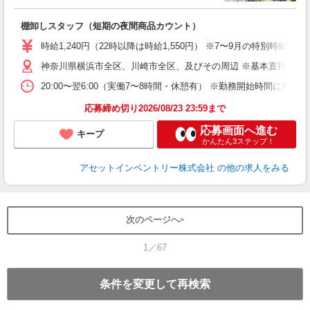
手
棚卸しスタッフ（短期の夜間商品カウント）
履
学
時給1,240円（22時以降は時給1,550円） ※7〜9月の特別時
日
神奈川県横浜市全区、川崎市全区、及びその周辺 ※基本直行直帰
給
20:00〜翌6:00（実働7〜8時間・休憩有） ※勤務開始時間に
応募締め切り2026/08/23 23:59まで
応募画面へ進む
キープ
かんたん3ステップ！
アセットインベントリー株式会社
の他の求人をみる
次のページへ
1／67
条件を変更して再検索