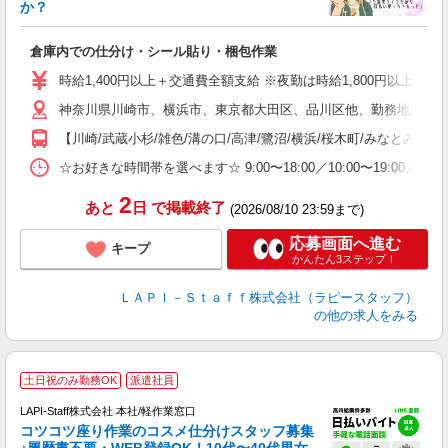
か？
リ
倉庫内での仕分け・シール貼り・梱包作業
入
量
時給1,400円以上＋交通費全額支給 ※夜勤は時給1,800円以上（深夜手当
迎
神奈川県川崎市、横浜市、東京都大田区、品川区他、勤務地多数!!
い
以
【川崎/武蔵小杉/雑色/溝の口/高津/鷺沼/横浜/桜木町/みなとみらい
K
☆お好きな時間帯を選べます☆ 9:00〜18:00／10:00〜19:
録
2
あと
日
で掲載終了
(2026/08/10 23:59まで)
応募画面へ進む
キープ
かんたん3ステップ！
ＬＡＰＩ－Ｓｔａｆｆ株式会社（ラピースタッフ）
の他の求人をみる
★
土日祝のみ勤務OK
派遣社員
LAPI-Staff株式会社 本社/軽作業窓口
コツコツ座り作業のコスメ仕分けスタッフ募集
要