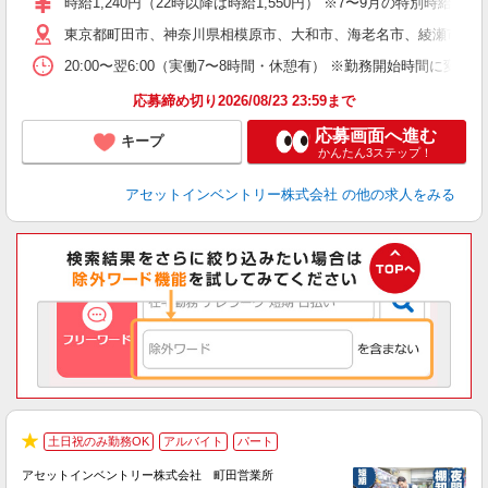
時給1,240円（22時以降は時給1,550円） ※7〜9月の特別時
日
東京都町田市、神奈川県相模原市、大和市、海老名市、綾瀬市、及
給
20:00〜翌6:00（実働7〜8時間・休憩有） ※勤務開始時間に
応募締め切り2026/08/23 23:59まで
応募画面へ進む
キープ
かんたん3ステップ！
アセットインベントリー株式会社
の他の求人をみる
土日祝のみ勤務OK
アルバイト
パート
★
アセットインベントリー株式会社 町田営業所