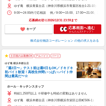
（
ゆず庵 横浜青葉台店（神奈川県横浜市青葉区桂台1-21-10）
n
の
9:00〜24:00内で応相談 例／9:00〜15:00、17:00〜
上
な
応募締め切り2026/12/31 23:59まで
応募画面へ進む
キープ
かんたん3ステップ！
株式会社物語コーポレーション
の他の求人をみる
土日祝のみ勤務OK
アルバイト
パート
★
ゆず庵 横浜本郷台店
「週2日〜」テスト前は週0日もOK／ドキドキ
初バイト歓迎！高校生仲間いっぱい♪バイト仲
間は最高だ〜☆
し
ホール・キッチンスタッフ
入
活
時給1,250円以上 ※研修中も時給の変動はありません
（
ゆず庵 横浜本郷台店（神奈川県横浜市栄区公田町506-1）
n
の