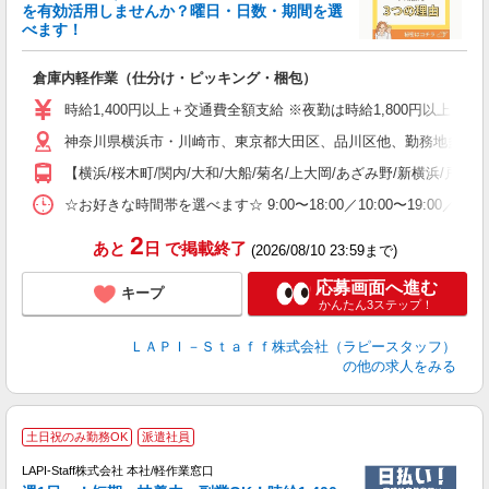
を有効活用しませんか？曜日・日数・期間を選
べます！
き
入
倉庫内軽作業（仕分け・ピッキング・梱包）
量
迎
時給1,400円以上＋交通費全額支給 ※夜勤は時給1,800円以上（深夜手当
い
神奈川県横浜市・川崎市、東京都大田区、品川区他、勤務地多数!!
以
【横浜/桜木町/関内/大和/大船/菊名/上大岡/あざみ野/新横浜/戸塚
K
録
☆お好きな時間帯を選べます☆ 9:00〜18:00／10:00〜19:
2
あと
日
で掲載終了
(2026/08/10 23:59まで)
応募画面へ進む
キープ
かんたん3ステップ！
ＬＡＰＩ－Ｓｔａｆｆ株式会社（ラピースタッフ）
の他の求人をみる
■
土日祝のみ勤務OK
派遣社員
LAPI-Staff株式会社 本社/軽作業窓口