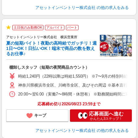
アセットインベントリー株式会社
の他の求人をみる
土日祝のみ勤務OK
アルバイト
パート
★
アセットインベントリー株式会社 横浜営業所
夏の短期バイト！夜勤の高時給でガッチリ！週
担
1日〜OK！日払いOK！端末で商品の数を数え
自
るお仕事♪
手
棚卸しスタッフ（短期の夜間商品カウント）
履
学
時給1,240円（22時以降は時給1,550円） ※7〜9月の特別時
日
神奈川県横浜市全区、川崎市全区、及びその周辺 ※基本直行直帰
給
20:00〜翌6:00（実働7〜8時間・休憩有） ※勤務開始時間に
応募締め切り2026/08/23 23:59まで
応募画面へ進む
キープ
かんたん3ステップ！
アセットインベントリー株式会社
の他の求人をみる