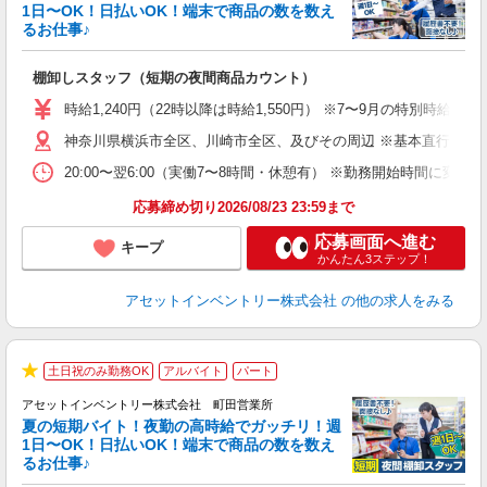
担
1日〜OK！日払いOK！端末で商品の数を数え
自
るお仕事♪
手
棚卸しスタッフ（短期の夜間商品カウント）
履
学
時給1,240円（22時以降は時給1,550円） ※7〜9月の特別時
日
神奈川県横浜市全区、川崎市全区、及びその周辺 ※基本直行直帰
給
20:00〜翌6:00（実働7〜8時間・休憩有） ※勤務開始時間に
応募締め切り2026/08/23 23:59まで
応募画面へ進む
キープ
かんたん3ステップ！
アセットインベントリー株式会社
の他の求人をみる
土日祝のみ勤務OK
アルバイト
パート
★
アセットインベントリー株式会社 町田営業所
夏の短期バイト！夜勤の高時給でガッチリ！週
担
1日〜OK！日払いOK！端末で商品の数を数え
自
るお仕事♪