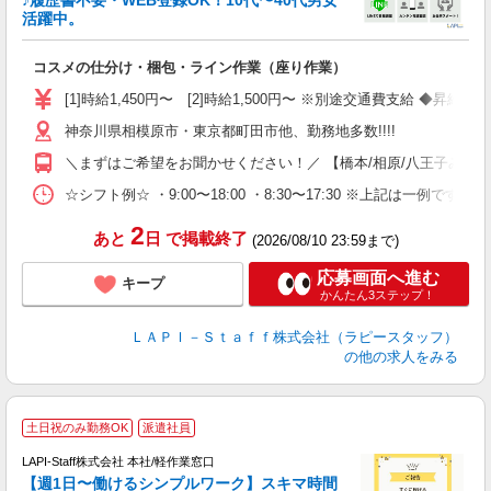
♪履歴書不要・WEB登録OK！10代〜40代男女
活躍中。
ご
コスメの仕分け・梱包・ライン作業（座り作業）
入
量
[1]時給1,450円〜 [2]時給1,500円〜 ※別途交通費支給 ◆昇給
迎
神奈川県相模原市・東京都町田市他、勤務地多数!!!!
い
以
＼まずはご希望をお聞かせください！／ 【橋本/相原/八王子みなみ野/
K
☆シフト例☆ ・9:00〜18:00 ・8:30〜17:30 ※上記は
録
2
あと
日
で掲載終了
(2026/08/10 23:59まで)
応募画面へ進む
キープ
かんたん3ステップ！
ＬＡＰＩ－Ｓｔａｆｆ株式会社（ラピースタッフ）
の他の求人をみる
★
土日祝のみ勤務OK
派遣社員
LAPI-Staff株式会社 本社/軽作業窓口
【週1日〜働けるシンプルワーク】スキマ時間