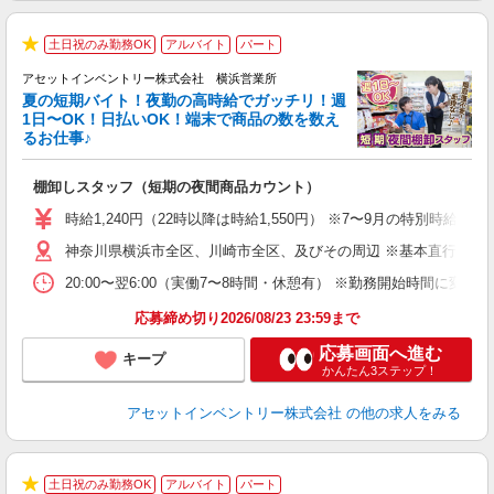
土日祝のみ勤務OK
アルバイト
パート
★
アセットインベントリー株式会社 横浜営業所
夏の短期バイト！夜勤の高時給でガッチリ！週
担
1日〜OK！日払いOK！端末で商品の数を数え
自
るお仕事♪
手
棚卸しスタッフ（短期の夜間商品カウント）
履
学
時給1,240円（22時以降は時給1,550円） ※7〜9月の特別時
日
神奈川県横浜市全区、川崎市全区、及びその周辺 ※基本直行直帰
給
20:00〜翌6:00（実働7〜8時間・休憩有） ※勤務開始時間に
応募締め切り2026/08/23 23:59まで
応募画面へ進む
キープ
かんたん3ステップ！
アセットインベントリー株式会社
の他の求人をみる
土日祝のみ勤務OK
アルバイト
パート