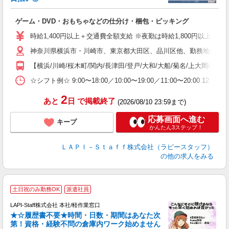
り
で
ゲーム・DVD・おもちゃなどの仕分け・梱包・ピッキング
入
量
時給1,400円以上＋交通費全額支給 ※夜勤は時給1,800円以上（深夜手当
迎
神奈川県横浜市・川崎市、東京都大田区、品川区他、勤務地多数!!
い
以
【横浜/川崎/桜木町/関内/長津田/登戸/大和/大船/菊名/上大岡/あ
K
☆シフト例☆ 9:00〜18:00／10:00〜19:00／11:00〜
録
2
あと
日
で掲載終了
(2026/08/10 23:59まで)
応募画面へ進む
キープ
かんたん3ステップ！
ＬＡＰＩ－Ｓｔａｆｆ株式会社（ラピースタッフ）
の他の求人をみる
土日祝のみ勤務OK
派遣社員
LAPI-Staff株式会社 本社/軽作業窓口
★☆履歴書不要★時間・日数・期間はあなた次
第！資格・経験不問の倉庫内ワーク始めません