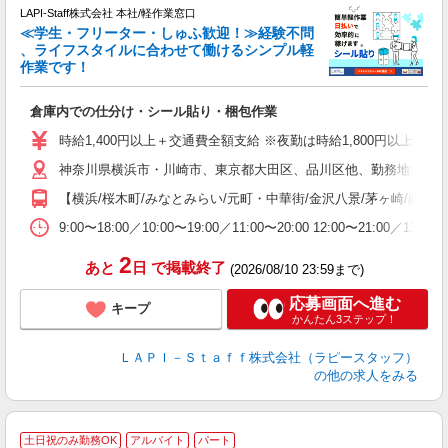
LAPI-Staff株式会社 本社/軽作業窓口
≪学生・フリーター・しゅふ歓迎！≫経験不問
、ライフスタイルに合わせて働けるシンプル軽
作業です！
で
倉庫内での仕分け・シール貼り・梱包作業
入
量
時給1,400円以上＋交通費全額支給 ※夜勤は時給1,800円以上（深夜手当
迎
神奈川県横浜市・川崎市、東京都大田区、品川区他、勤務地多数!!
い
以
【横浜/桜木町/みなとみらい/元町・中華街/金沢八景/茅ヶ崎/藤沢/綱
K
9:00〜18:00／10:00〜19:00／11:00〜20:00 
録
2
あと
日
で掲載終了
(2026/08/10 23:59まで)
応募画面へ進む
キープ
かんたん3ステップ！
ＬＡＰＩ－Ｓｔａｆｆ株式会社（ラピースタッフ）
の他の求人をみる
土日祝のみ勤務OK
アルバイト
パート