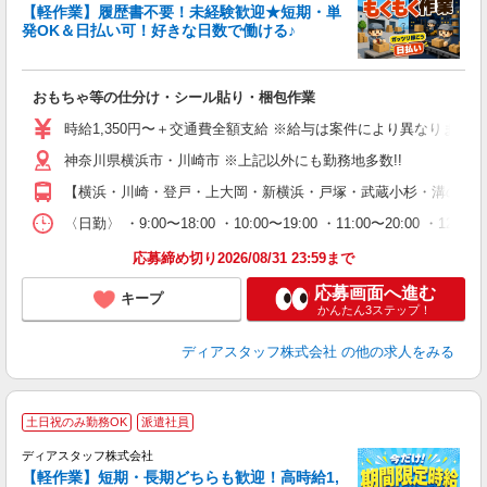
【軽作業】履歴書不要！未経験歓迎★短期・単
発OK＆日払い可！好きな日数で働ける♪
す
おもちゃ等の仕分け・シール貼り・梱包作業
入
量
時給1,350円〜＋交通費全額支給 ※給与は案件により異なります(規定
ー
神奈川県横浜市・川崎市 ※上記以外にも勤務地多数!!
日
間
【横浜・川崎・登戸・上大岡・新横浜・戸塚・武蔵小杉・溝の口 
限
選
〈日勤〉 ・9:00〜18:00 ・10:00〜19:00 ・11:00
O.
応募締め切り2026/08/31 23:59まで
応募画面へ進む
キープ
かんたん3ステップ！
ディアスタッフ株式会社
の他の求人をみる
土日祝のみ勤務OK
派遣社員
ディアスタッフ株式会社
【軽作業】短期・長期どちらも歓迎！高時給1,