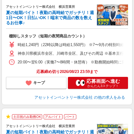
★
アセットインベントリー株式会社 横浜営業所
夏の短期バイト！夜勤の高時給でガッチリ！週
担
1日〜OK！日払いOK！端末で商品の数を数え
自
るお仕事♪
手
棚卸しスタッフ（短期の夜間商品カウント）
履
学
時給1,240円（22時以降は時給1,550円） ※7〜9月の特別時
日
神奈川県横浜市全区、川崎市全区、及びその周辺 ※基本直行直帰
給
20:00〜翌6:00（実働7〜8時間・休憩有） ※勤務開始時間に
応募締め切り2026/08/23 23:59まで
応募画面へ進む
キープ
かんたん3ステップ！
アセットインベントリー株式会社
の他の求人をみる
土日祝のみ勤務OK
アルバイト
パート
★
アセットインベントリー株式会社 横浜営業所
夏の短期バイト！夜勤の高時給でガッチリ！週