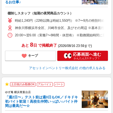
自
るお仕事♪
手
棚卸しスタッフ（短期の夜間商品カウント）
履
学
時給1,240円（22時以降は時給1,550円） ※7〜9月の特別時
日
神奈川県横浜市全区、川崎市全区、及びその周辺 ※基本直行直帰
給
20:00〜翌6:00（実働7〜8時間・休憩有） ※勤務開始時間に
8
あと
日
で掲載終了
(2026/08/16 23:59まで)
応募画面へ進む
キープ
かんたん3ステップ！
アセットインベントリー株式会社
の他の求人をみる
土日祝のみ勤務OK
アルバイト
パート
★
ゆず庵 横浜青葉台店
「週2日〜」テスト前は週0日もOK／ドキドキ
初バイト歓迎！高校生仲間いっぱい♪バイト仲
間は最高だ〜☆