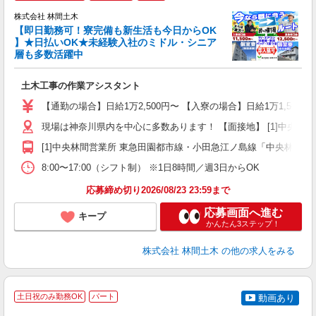
株式会社 林間土木
【即日勤務可！寮完備も新生活も今日からOK
り
】★日払いOK★未経験入社のミドル・シニア
円
層も多数活躍中
で
土木工事の作業アシスタント
入
場
【通勤の場合】日給1万2,500円〜 【入寮の場合】日給1万1,500円
者
現場は神奈川県内を中心に多数あります！ 【面接地】 [1]中央林間営業
躍
（
[1]中央林間営業所 東急田園都市線・小田急江ノ島線「中央林間駅」
国
8:00〜17:00（シフト制） ※1日8時間／週3日からOK
ボ
応募締め切り2026/08/23 23:59まで
応募画面へ進む
キープ
かんたん3ステップ！
株式会社 林間土木
の他の求人をみる
土日祝のみ勤務OK
パート
動画あり