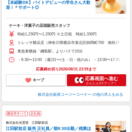
【未経験OK】バイトデビューの学生さん大歓
迎！＊サポート◎
出
入
ケーキ・洋菓子の店頭販売スタッフ
リ
し
時給1,230円〜1,330円 ※土日祝 時給1,330円
3
トレッサ横浜店（神奈川県横浜市港北区師岡町700 南棟1F） ※
ー
東急東横線「綱島駅」よりバスで10分
・8:30〜13:00 （週2日〜/土・日・祝のみ） ・13:00〜1
応募締め切り2026/08/31 23:59まで
応募画面へ進む
キープ
かんたん3ステップ！
株式会社銀座コージーコーナー
の他の求人をみる
横浜市すべて
正社員
株式会社光雲堂 江田駅前店
江田駅前店 販売 正社員／朝9:30出勤／残業ほ