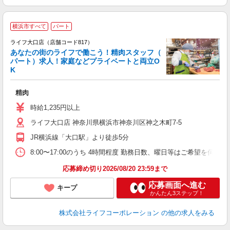
横浜市すべて
パート
ライフ大口店（店舗コード817）
あなたの街のライフで働こう！精肉スタッフ（
パート）求人！家庭などプライベートと両立O
K
精肉
未
～
時給1,235円以上
2
ライフ大口店 神奈川県横浜市神奈川区神之木町7-5
JR横浜線「大口駅」より徒歩5分
8:00〜17:00のうち 4時間程度 勤務日数、曜日等はご希望を伺いま
応募締め切り2026/08/20 23:59まで
応募画面へ進む
キープ
かんたん3ステップ！
株式会社ライフコーポレーション
の他の求人をみる