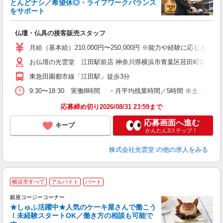
とんどナシ／希望休◎・ライフワークバランス
をサポート
業
仏壇・仏具の接客販売スタッフ
未
残
月給（基本給）210,000円〜250,000円 ※能力や経験に応じる
お仏壇の光雲堂 江田駅前店 神奈川県横浜市青葉区荏田町1236-7
あ
東急田園都市線「江田駅」徒歩3分
9:30〜18:30 実働8時間 ・月平均残業時間／5時間 ※土
応募締め切り2026/08/31 23:59まで
応募画面へ進む
キープ
かんたん3ステップ！
株式会社光雲堂
の他の求人をみる
横浜市すべて
アルバイト
パート
銀座コージーコーナー
★しゅふ活躍中★人気のケーキ屋さんで働こう
！未経験スタートOK／働き方の相談も可能で