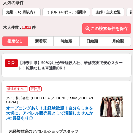
人気の条件
短期（3ヶ月以内）
ミドル（40代～）活躍中
主婦・主夫歓迎
求人件数 :
1,013
件
この検索条件を保存
指定なし
新着順
時給順
日給順
月給順
【神奈川県】90％以上が未経験入社、研修充実で安心スター
PR
ト！転勤なし＆車通勤OK！
横浜市すべて
正社員
アイア株式会社（COCO DEAL／LOUNIE／Stola.／LILLIAN
CARAT）
オープニングあり！未経験歓迎！自分らしさを
大切に、アパレル販売員として活躍しませんか
♪社員寮あり◎
と
入
未経験歓迎のアパレルショップスタッフ