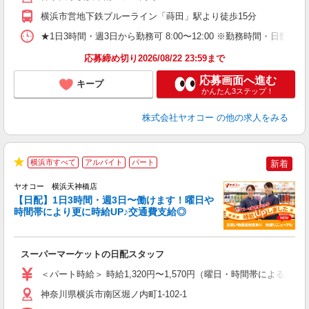
横浜市営地下鉄ブルーライン「蒔田」駅より徒歩15分
★1日3時間・週3日から勤務可 8:00〜12:00 ※勤務時間
応募締め切り2026/08/22 23:59まで
応募画面へ進む
キープ
かんたん3ステップ！
株式会社ヤオコー
の他の求人をみる
横浜市すべて
アルバイト
パート
新着
★
ヤオコー 横浜天神橋店
【日配】1日3時間・週3日〜働けます！曜日や
時間帯により更に時給UP♪交通費支給◎
ル
スーパーマーケットの日配スタッフ
未
ア
＜パート時給＞ 時給1,320円〜1,570円（曜日・時間帯による） 
短
り
神奈川県横浜市南区堀ノ内町1-102-1