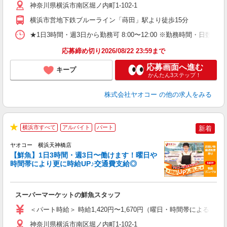
り
神奈川県横浜市南区堀ノ内町1-102-1
横浜市営地下鉄ブルーライン「蒔田」駅より徒歩15分
★1日3時間・週3日から勤務可 8:00〜12:00 ※勤務時間
応募締め切り2026/08/22 23:59まで
応募画面へ進む
キープ
かんたん3ステップ！
株式会社ヤオコー
の他の求人をみる
横浜市すべて
アルバイト
パート
新着
★
ヤオコー 横浜天神橋店
【鮮魚】1日3時間・週3日〜働けます！曜日や
時間帯により更に時給UP♪交通費支給◎
す
み
スーパーマーケットの鮮魚スタッフ
未
ア
＜パート時給＞ 時給1,420円〜1,670円（曜日・時間帯による） 
短
り
神奈川県横浜市南区堀ノ内町1-102-1