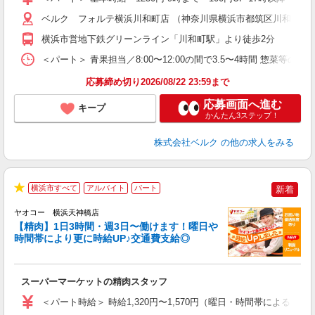
通
ベルク フォルテ横浜川和町店 （神奈川県横浜市都筑区川和町303
横浜市営地下鉄グリーンライン「川和町駅」より徒歩2分
＜パート＞ 青果担当／8:00〜12:00の間で3.5〜4時間 惣菜等の調
応募締め切り2026/08/22 23:59まで
応募画面へ進む
キープ
かんたん3ステップ！
株式会社ベルク
の他の求人をみる
横浜市すべて
アルバイト
パート
新着
★
ヤオコー 横浜天神橋店
【精肉】1日3時間・週3日〜働けます！曜日や
時間帯により更に時給UP♪交通費支給◎
店
スーパーマーケットの精肉スタッフ
未
ア
＜パート時給＞ 時給1,320円〜1,570円（曜日・時間帯による） 
短