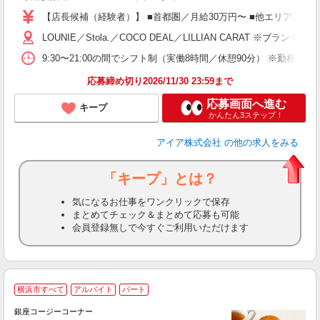
迎
【店長候補（経験者）】 ■首都圏／月給30万円〜 ■他エリア／月給25万
型
LOUNIE／Stola.／COCO DEAL／LILLIAN 
険
9:30〜21:00の間でシフト制（実働8時間／休憩90分） ※勤務時
応募締め切り2026/11/30 23:59まで
応募画面へ進む
キープ
かんたん3ステップ！
アイア株式会社
の他の求人をみる
「キープ」とは？
気になるお仕事をワンクリックで保存
まとめてチェック＆まとめて応募も可能
会員登録無しで今すぐご利用いただけます
横浜市すべて
アルバイト
パート
銀座コージーコーナー