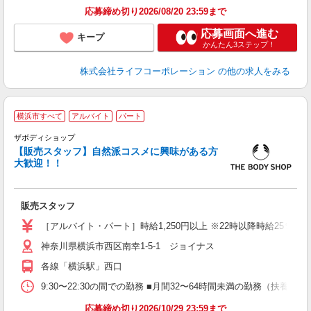
応募締め切り2026/08/20 23:59まで
応募画面へ進む
キープ
かんたん3ステップ！
株式会社ライフコーポレーション
の他の求人をみる
横浜市すべて
アルバイト
パート
ザボディショップ
【販売スタッフ】自然派コスメに興味がある方
い
大歓迎！！
経
扶
販売スタッフ
［アルバイト・パート］時給1,250円以上 ※22時以降時給25％UP
神奈川県横浜市西区南幸1-5-1 ジョイナス
各線「横浜駅」西口
9:30〜22:30の間での勤務 ■月間32〜64時間未満の勤務（扶養範
応募締め切り2026/10/29 23:59まで