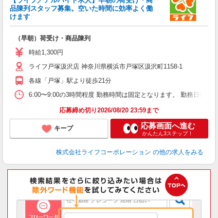
【ライフ／アルバイト求人】早朝の荷受け・商
品陳列スタッフ募集。空いた時間に効率よく働
けます
（早朝）荷受け・商品陳列
未
～
時給1,300円
2
ライフ戸塚汲沢店 神奈川県横浜市戸塚区汲沢町1158-1
給
各線「戸塚」駅より徒歩21分
6:00〜9:00の3時間程度 勤務時間は固定となります。 勤務日数
応募締め切り2026/08/20 23:59まで
応募画面へ進む
キープ
かんたん3ステップ！
株式会社ライフコーポレーション
の他の求人をみる