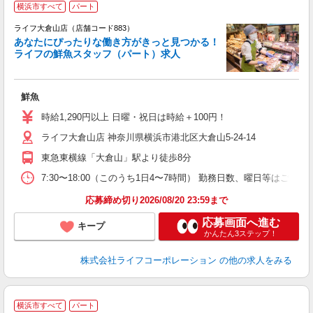
横浜市すべて
パート
ライフ大倉山店（店舗コード883）
あなたにぴったりな働き方がきっと見つかる！
ライフの鮮魚スタッフ（パート）求人
鮮魚
未
～
時給1,290円以上 日曜・祝日は時給＋100円！
2
ライフ大倉山店 神奈川県横浜市港北区大倉山5-24-14
東急東横線「大倉山」駅より徒歩8分
7:30〜18:00（このうち1日4〜7時間） 勤務日数、曜日等はご希
応募締め切り2026/08/20 23:59まで
応募画面へ進む
キープ
かんたん3ステップ！
株式会社ライフコーポレーション
の他の求人をみる
横浜市すべて
パート