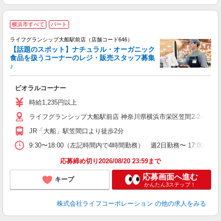
横浜市すべて
パート
ライフグランシップ大船駅前店（店舗コード646）
【話題のスポット】ナチュラル・オーガニック
食品を扱うコーナーのレジ・販売スタッフ募集
♪
ビオラルコーナー
未
～
時給1,235円以上
2
ライフグランシップ大船駅前店 神奈川県横浜市栄区笠間2-2-1 GRA
JR「大船」駅笠間口より徒歩2分
9:30〜18:00（左記時間内で4時間勤務） 週2日勤務〜 17:00
応募締め切り2026/08/20 23:59まで
応募画面へ進む
キープ
かんたん3ステップ！
株式会社ライフコーポレーション
の他の求人をみる