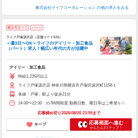
株式会社ライフコーポレーション
の他の求人をみる
横浜市すべて
パート
ライフ戸塚汲沢店（店舗コード616）
＜週3日〜OK＞ライフのデイリー・加工食品
（パート）求人！幅広い年代の方が活躍中
キ
デイリー・加工食品
未
～
時給1,235円以上
2
ライフ戸塚汲沢店 神奈川県横浜市戸塚区汲沢町1158-1
各線「戸塚」駅より徒歩21分
14:00〜22:00 の7時間程度 勤務日数、曜日等はご希望を伺います
応募締め切り2026/08/20 23:59まで
応募画面へ進む
キープ
かんたん3ステップ！