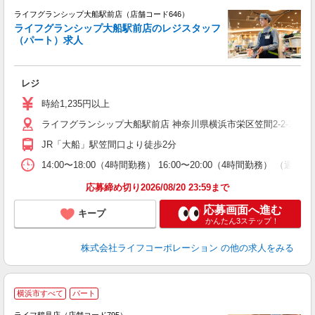
ライフグランシップ大船駅前店（店舗コード646）
ライフグランシップ大船駅前店のレジスタッフ
（パート）求人
レジ
未
～
時給1,235円以上
2
ライフグランシップ大船駅前店 神奈川県横浜市栄区笠間2-2-1 GRA
JR「大船」駅笠間口より徒歩2分
14:00〜18:00（4時間勤務） 16:00〜20:00（4時間勤務） 
応募締め切り2026/08/20 23:59まで
応募画面へ進む
キープ
かんたん3ステップ！
株式会社ライフコーポレーション
の他の求人をみる
横浜市すべて
パート