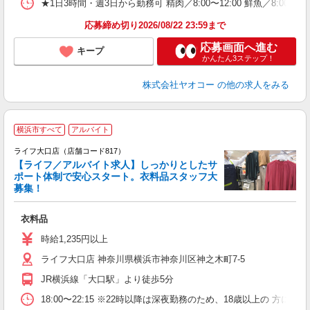
★1日3時間・週3日から勤務可 精肉／8:00〜12:00 鮮魚／8:00〜1
応募締め切り2026/08/22 23:59まで
応募画面へ進む
キープ
かんたん3ステップ！
株式会社ヤオコー
の他の求人をみる
横浜市すべて
アルバイト
ライフ大口店（店舗コード817）
【ライフ／アルバイト求人】しっかりとしたサ
ポート体制で安心スタート。衣料品スタッフ大
募集！
衣料品
未
～
時給1,235円以上
2
ライフ大口店 神奈川県横浜市神奈川区神之木町7-5
JR横浜線「大口駅」より徒歩5分
18:00〜22:15 ※22時以降は深夜勤務のため、18歳以上の 方