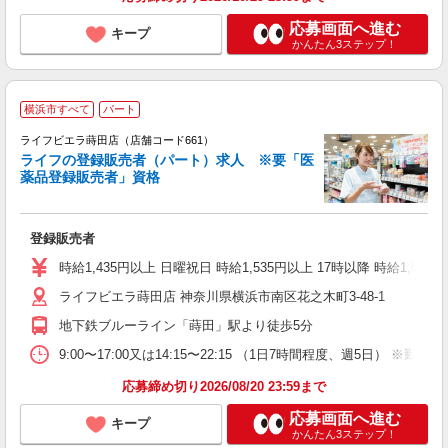
応募画面へ進む
キープ
かんたん3ステップ！
横浜市すべて
パート
ライフビエラ蒔田店（店舗コード661）
ライフの登録販売者（パート）求人 ※要「医
薬品登録販売者」資格
登録販売者
フ
シ
時給1,435円以上 日曜祝日 時給1,535円以上 17時以降 時給1,535
K
ライフビエラ蒔田店 神奈川県横浜市南区花之木町3-48-1
地下鉄ブルーライン「蒔田」駅より徒歩5分
9:00〜17:00又は14:15〜22:15 （1日7時間程度、週5日） 
応募締め切り2026/08/20 23:59まで
応募画面へ進む
キープ
かんたん3ステップ！