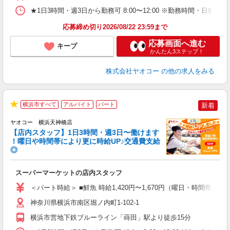
★1日3時間・週3日から勤務可 8:00〜12:00 ※勤務時間
応募締め切り2026/08/22 23:59まで
応募画面へ進む
キープ
かんたん3ステップ！
株式会社ヤオコー
の他の求人をみる
横浜市すべて
アルバイト
パート
新着
★
ヤオコー 横浜天神橋店
【店内スタッフ】1日3時間・週3日〜働けます
！曜日や時間帯により更に時給UP♪交通費支給
◎
わ
スーパーマーケットの店内スタッフ
未
ア
＜パート時給＞ ■鮮魚 時給1,420円〜1,670円（曜日・時間帯による
短
り
神奈川県横浜市南区堀ノ内町1-102-1
横浜市営地下鉄ブルーライン「蒔田」駅より徒歩15分