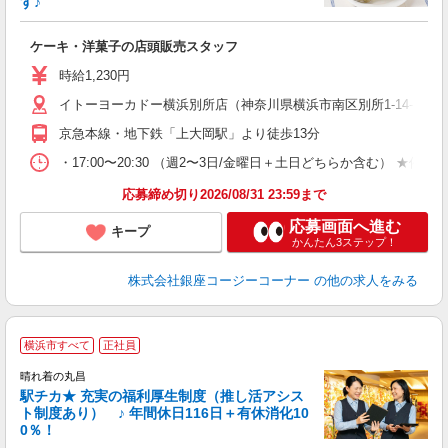
す♪
ー
ケーキ・洋菓子の店頭販売スタッフ
入
リ
時給1,230円
し
イトーヨーカドー横浜別所店（神奈川県横浜市南区別所1-14-1 
3
K.
京急本線・地下鉄「上大岡駅」より徒歩13分
・17:00〜20:30 （週2〜3日/金曜日＋土日どちらか含む
応募締め切り2026/08/31 23:59まで
応募画面へ進む
キープ
かんたん3ステップ！
株式会社銀座コージーコーナー
の他の求人をみる
横浜市すべて
正社員
晴れ着の丸昌
駅チカ★ 充実の福利厚生制度（推し活アシス
ト制度あり） ♪ 年間休日116日＋有休消化10
0％！