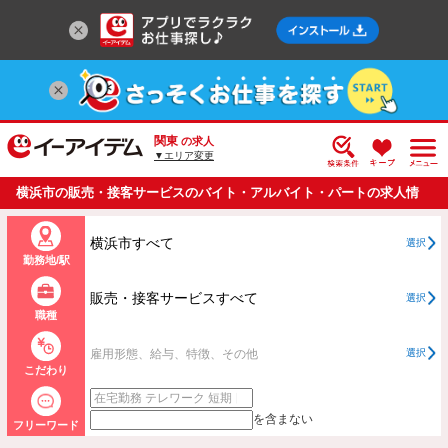
関東
の求人
▼エリア変更
横浜市の販売・接客サービスのバイト・アルバイト・パートの求人情
報一覧
横浜市すべて
選択
勤務地/駅
販売・接客サービスすべて
選択
職種
雇用形態、給与、特徴、その他
選択
こだわり
を含まない
フリーワード