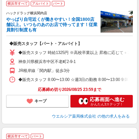
横浜市すべて
アルバイト
パート
ハックドラッグ横浜関内店
やっぱり自宅近くが働きやすい！全国1800店
舗以上。いつものあのお店で待ってます！従業
て
員割引制度も有
ボ
の
◆販売スタッフ【パート・アルバイト】
◆販売スタッフ 時給1325円 ※高校卒業以上 昇格に応じて＋20〜
神奈川県横浜市中区不老町2-9-1
JR根岸線「関内駅」徒歩3分
◆販売スタッフ 8:00〜13:00 ☆週3日の勤務 8:00〜13:00 9
応募締め切り2026/08/25 23:59まで
応募画面へ進む
キープ
かんたん3ステップ！
ウエルシア薬局株式会社
の他の求人をみる
横浜市すべて
パート