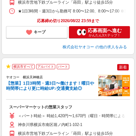
横浜市営地下鉄ブルーライン「蒔田」駅より徒歩15分
★1日3時間・週3日から勤務可 8:00〜12:00、8:00〜1
応募締め切り2026/08/22 23:59まで
応募画面へ進む
キープ
かんたん3ステップ！
株式会社ヤオコー
の他の求人をみる
横浜市すべて
アルバイト
パート
新着
★
ヤオコー 横浜天神橋店
【惣菜】1日3時間・週3日〜働けます！曜日や
時間帯により更に時給UP♪交通費支給◎
て
スーパーマーケットの惣菜スタッフ
未
ア
＜パート時給＞ 時給1,420円〜1,670円（曜日・時間帯による） 
短
り
神奈川県横浜市南区堀ノ内町1-102-1
横浜市営地下鉄ブルーライン「蒔田」駅より徒歩15分