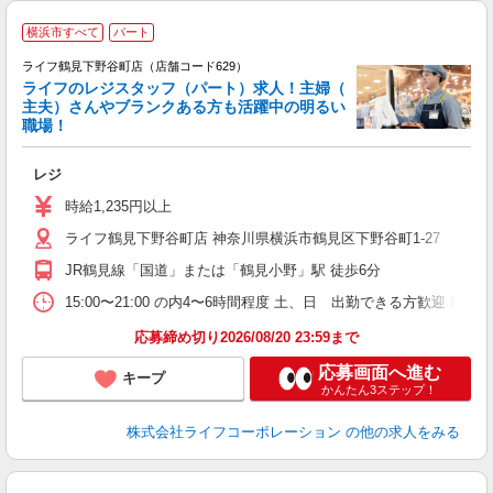
横浜市すべて
パート
ライフ鶴見下野谷町店（店舗コード629）
ライフのレジスタッフ（パート）求人！主婦（
主夫）さんやブランクある方も活躍中の明るい
職場！
レジ
未
～
時給1,235円以上
2
ライフ鶴見下野谷町店 神奈川県横浜市鶴見区下野谷町1-27
JR鶴見線「国道」または「鶴見小野」駅 徒歩6分
15:00〜21:00 の内4〜6時間程度 土、日 出勤できる方歓迎 
応募締め切り2026/08/20 23:59まで
応募画面へ進む
キープ
かんたん3ステップ！
株式会社ライフコーポレーション
の他の求人をみる