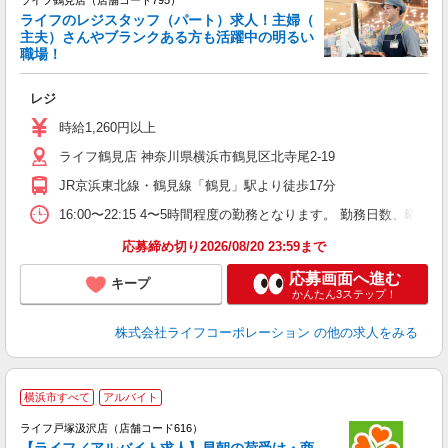
ライフ鶴見店（店舗コード795）
ライフのレジスタッフ（パート）求人！主婦（
主夫）さんやブランクある方も活躍中の明るい
職場！
レジ
未
～
時給1,260円以上
2
ライフ鶴見店 神奈川県横浜市鶴見区北寺尾2-19
JR京浜東北線・鶴見線「鶴見」駅より徒歩17分
16:00〜22:15 4〜5時間程度の勤務となります。 勤務日数、曜
応募締め切り2026/08/20 23:59まで
応募画面へ進む
キープ
かんたん3ステップ！
株式会社ライフコーポレーション
の他の求人をみる
横浜市すべて
アルバイト
ライフ戸塚汲沢店（店舗コード616）