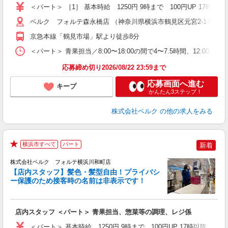
（
＜パート＞ ［1］ 基本時給 1250円 9時まで 100円UP 1
ル
保
ベルク フォルテ森永橋店 （神奈川県横浜市鶴見区元宮2-1-63）
京急本線「鶴見市場」駅より徒歩8分
＜パート＞ 青果担当／8:00〜18:00の間で4〜7.5時間、12:00〜
応募締め切り2026/08/22 23:59まで
応募画面へ進む
キープ
かんたん3ステップ！
株式会社ベルク
の他の求人をみる
横浜市すべて
パート
新着
★
株式会社ベルク フォルテ横浜川和町店
【店内スタッフ】髪色・髪型自由！プライバシ
ー保護のため接客時の名前は非表示です！
の
は
り
店内スタッフ ＜パート＞ 青果担当、惣菜等の調理、レジ係
未
髪
＜パート＞ 基本時給 1250円 9時まで 100円UP 17時以