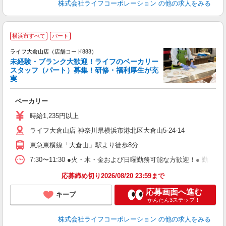
株式会社ライフコーポレーション
の他の求人をみる
横浜市すべて
パート
ライフ大倉山店（店舗コード883）
未経験・ブランク大歓迎！ライフのベーカリー
スタッフ（パート）募集！研修・福利厚生が充
実
ベーカリー
未
～
時給1,235円以上
2
ライフ大倉山店 神奈川県横浜市港北区大倉山5-24-14
東急東横線「大倉山」駅より徒歩8分
7:30〜11:30 ●火・木・金および日曜勤務可能な方歓迎！● 勤
応募締め切り2026/08/20 23:59まで
応募画面へ進む
キープ
かんたん3ステップ！
株式会社ライフコーポレーション
の他の求人をみる