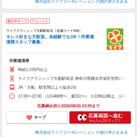
株式会社ライフコーポレーション
の他の求人をみる
横浜市すべて
アルバイト
ライフグランシップ大船駅前店（店舗コード646）
キレイ好きな方歓迎。未経験でもOK！作業場
清掃スタッフ募集♪
作業場清掃
未
ダ
時給1,235円以上
昇
ライフグランシップ大船駅前店 神奈川県横浜市栄区笠間2-2-1 GRA
JR「大船」駅笠間口より徒歩2分
17:00〜22:00 （1日4時間〜、週3日〜） ※22時以降は、深
応募締め切り2026/08/20 23:59まで
応募画面へ進む
キープ
かんたん3ステップ！
株式会社ライフコーポレーション
の他の求人をみる