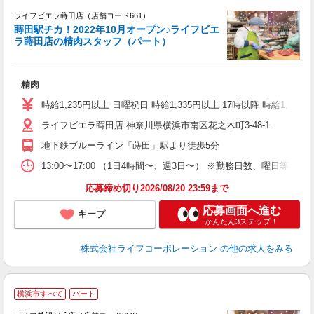
ライフビエラ蒔田店（店舗コード661）
蒔田駅チカ！2022年10月オープン♪ライフビエ
ラ蒔田店の精肉スタッフ（パート）
精肉
未
～
時給1,235円以上 日曜祝日 時給1,335円以上 17時以降 時給1,335
2
ライフビエラ蒔田店 神奈川県横浜市南区花之木町3-48-1
地下鉄ブルーライン「蒔田」駅より徒歩5分
13:00〜17:00 （1日4時間〜、週3日〜） ※勤務日数、曜日等は
応募締め切り2026/08/20 23:59まで
応募画面へ進む
キープ
かんたん3ステップ！
株式会社ライフコーポレーション
の他の求人をみる
横浜市すべて
パート