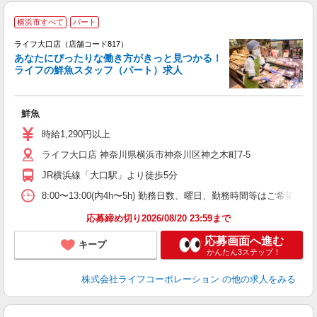
横浜市すべて
パート
ライフ大口店（店舗コード817）
あなたにぴったりな働き方がきっと見つかる！
ライフの鮮魚スタッフ（パート）求人
鮮魚
未
～
時給1,290円以上
2
ライフ大口店 神奈川県横浜市神奈川区神之木町7-5
JR横浜線「大口駅」より徒歩5分
8:00〜13:00(内4h〜5h) 勤務日数、曜日、勤務時間等はご希望を
応募締め切り2026/08/20 23:59まで
応募画面へ進む
キープ
かんたん3ステップ！
株式会社ライフコーポレーション
の他の求人をみる