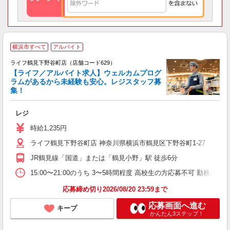
横浜市すべて
アルバイト
ライフ鶴見下野谷町店（店舗コード629）
【ライフ／アルバイト求人】ウェルカムプログ
ラムがあるから未経験も安心。レジスタッフ募
集！
レジ
未
～
時給1,235円
2
ライフ鶴見下野谷町店 神奈川県横浜市鶴見区下野谷町1-27
JR鶴見線「国道」または「鶴見小野」駅 徒歩6分
15:00〜21:00のうち 3〜5時間程度 高校生の方応募不可 勤務
応募締め切り2026/08/20 23:59まで
応募画面へ進む
キープ
かんたん3ステップ！