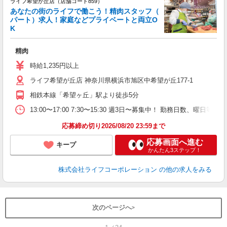
ライフ希望が丘店（店舗コード859）
あなたの街のライフで働こう！精肉スタッフ（
パート）求人！家庭などプライベートと両立O
K
精肉
未
～
時給1,235円以上
2
ライフ希望が丘店 神奈川県横浜市旭区中希望が丘177-1
相鉄本線「希望ヶ丘」駅より徒歩5分
13:00〜17:00 7:30〜15:30 週3日〜募集中！ 勤務日数、曜日
応募締め切り2026/08/20 23:59まで
応募画面へ進む
キープ
かんたん3ステップ！
株式会社ライフコーポレーション
の他の求人をみる
次のページへ