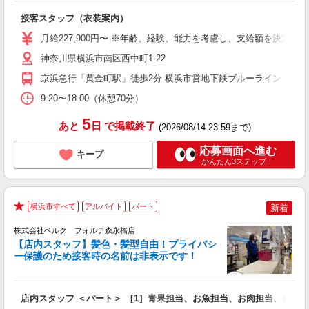
い
接客スタッフ（衣装案内）
ボ
月給227,900円〜 ※年齢、経験、能力を考慮し、支給額を決定し
神奈川県横浜市南区西中町1-22
京浜急行「黄金町駅」徒歩2分 横浜市営地下鉄ブルーライン「阪東
9:20〜18:00（休憩70分）
5
あと
日
で掲載終了
(2026/08/14 23:59まで)
応募画面へ進む
キープ
かんたん3ステップ！
横浜市すべて
アルバイト
パート
新着
★
株式会社ベルク フォルテ森永橋店
【店内スタッフ】髪色・髪型自由！プライバシ
ー保護のため接客時の名前は非表示です！
の
は
り
店内スタッフ ＜パート＞ ［1］青果担当、お魚担当、お肉担当、レジ
未