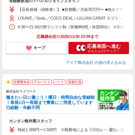
未経験歓迎のアパレルショップスタッフ
迎
【店長候補（経験者）】 ■首都圏／月給30万円〜 ■他エリア／月給25万
型
LOUNIE／Stola.／COCO DEAL／LILLIAN 
9:30〜21:00の間でシフト制（実働8時間／休憩90分） ※勤務時
り
応募締め切り2026/11/30 23:59まで
応募画面へ進む
キープ
かんたん3ステップ！
アイア株式会社
の他の求人をみる
交通費支給
アルバイト
パート
派遣社員
★
株式会社マイワーク
働きたい日に働こう！曜日・時間自由な登録制
！単発1日〜長期まで豊富にご用意しています
◎経験・年齢不問
き
カンタン軽作業スタッフ
履
歓
時給1,300円〜1,500円 ※勤務地による ◎日払い・週払い選
躍