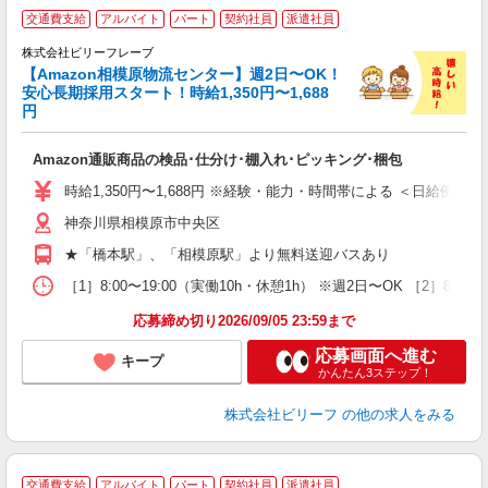
A
交通費支給
アルバイト
パート
契約社員
派遣社員
で
株式会社ビリーフレーブ
っ
【Amazon相模原物流センター】週2日〜OK！
安心長期採用スタート！時給1,350円〜1,688
円
待
入
Amazon通販商品の検品･仕分け･棚入れ･ピッキング･梱包
験
婦
時給1,350円〜1,688円 ※経験・能力・時間帯による ＜日給例＞ 15,613
～
神奈川県相模原市中央区
昼
通
★「橋本駅」、「相模原駅」より無料送迎バスあり
費
［1］8:00〜19:00（実働10h・休憩1h） ※週2日〜OK ［2］8:
応募締め切り2026/09/05 23:59まで
応募画面へ進む
キープ
かんたん3ステップ！
株式会社ビリーフ
の他の求人をみる
交通費支給
アルバイト
パート
契約社員
派遣社員