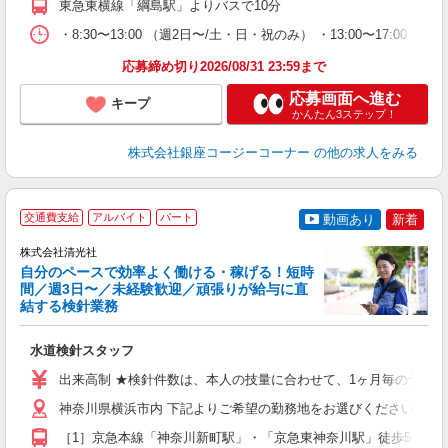
東急東横線「綱島駅」よりバスで10分
・8:30〜13:00 （週2日〜/土・日・祝のみ） ・13:00〜1
応募締め切り2026/08/31 23:59まで
応募画面へ進む
キープ
かんたん3ステップ！
株式会社銀座コージーコーナー
の他の求人をみる
交通費支給
アルバイト
パート
動画あり
新着
株式会社清光社
自分のペースで効率よく働ける・稼げる！短時
間／週3日〜／未経験歓迎／頑張りが給与に直
結する検針業務
入
ど
水道検針スタッフ
未
学
出来高制 ★検針件数は、本人の技量に合わせて、1ヶ月毎の予定表を設定
土
フ
神奈川県横浜市内 下記よりご希望の勤務地をお選びください。 ［1］
（
［1］京急本線「神奈川新町駅」・「京急東神奈川駅」徒歩5分、J