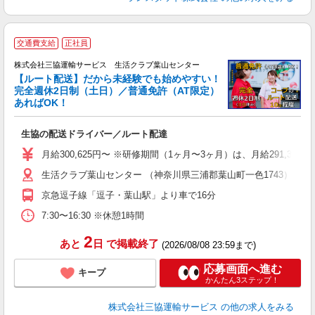
交通費支給
正社員
株式会社三協運輸サービス 生活クラブ葉山センター
【ルート配送】だから未経験でも始めやすい！
完全週休2日制（土日）／普通免許（AT限定）
あればOK！
す
生協の配送ドライバー／ルート配達
職
り
月給300,625円〜 ※研修期間（1ヶ月〜3ヶ月）は、月給291,375円
バ
生活クラブ葉山センター （神奈川県三浦郡葉山町一色1743）
得
京急逗子線「逗子・葉山駅」より車で16分
7:30〜16:30 ※休憩1時間
2
あと
日
で掲載終了
(2026/08/08 23:59まで)
応募画面へ進む
キープ
かんたん3ステップ！
株式会社三協運輸サービス
の他の求人をみる