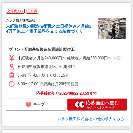
交通費支給
正社員
ムラタ機工株式会社
未経験歓迎の製造技術職／土日祝休み／月給2
4万円以上／電子業界を支える装置づくり
完
プリント配線基板製造装置設計製作工
未
未経験者／月給240,000円〜 経験者／月給330,000円〜 ※経
神奈川県横浜市港北区小机町89-1
JR線「小机」駅より徒歩15分
8:00〜17:00 ※残業は月20時間程度
応募締め切り2026/08/22 23:59まで
応募画面へ進む
キープ
かんたん3ステップ！
ムラタ機工株式会社
の他の求人をみる