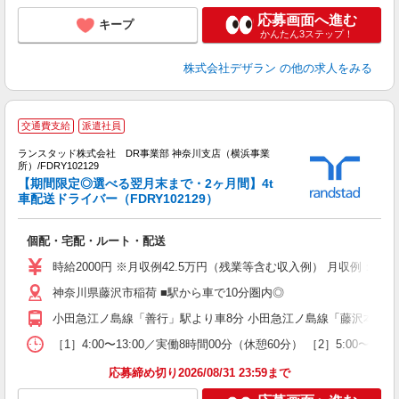
応募画面へ進む
キープ
かんたん3ステップ！
株式会社デザラン
の他の求人をみる
交通費支給
派遣社員
●
ランスタッド株式会社 DR事業部 神奈川支店（横浜事業
所）/FDRY102129
数
【期間限定◎選べる翌月末まで・2ヶ月間】4t
ミ
車配送ドライバー（FDRY102129）
払
個配・宅配・ルート・配送
時給2000円 ※月収例42.5万円（残業等含む収入例） 月収例：時
神奈川県藤沢市稲荷 ■駅から車で10分圏内◎
小田急江ノ島線「善行」駅より車8分 小田急江ノ島線「藤沢本町」駅
［1］4:00〜13:00／実働8時間00分（休憩60分） ［2］5:
応募締め切り2026/08/31 23:59まで