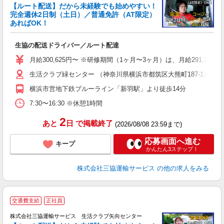
【ルート配送】だから未経験でも始めやすい！
完全週休2日制（土日）／普通免許（AT限定）
あればOK！
す
生協の配送ドライバー／ルート配達
職
り
月給300,625円〜 ※研修期間（1ヶ月〜3ヶ月）は、月給291,375円
バ
生活クラブ緑センター （神奈川県横浜市都筑区大熊町187-1）
得
横浜市営地下鉄ブルーライン「新羽駅」より徒歩14分
7:30〜16:30 ※休憩1時間
2
あと
日
で掲載終了
(2026/08/08 23:59まで)
応募画面へ進む
キープ
かんたん3ステップ！
株式会社三協運輸サービス
の他の求人をみる
交通費支給
正社員
株式会社三協運輸サービス 生活クラブ矢向センター