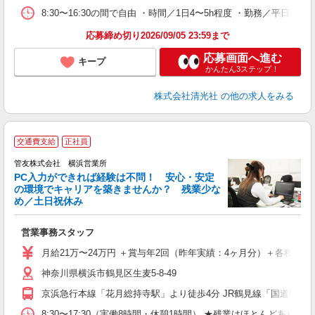
8:30〜16:30の間で自由 ・時間／1日4〜5h程度 ・勤務／平日（
応募締め切り2026/09/05 23:59まで
応募画面へ進む
キープ
かんたん3ステップ！
株式会社清光社
の他の求人をみる
交通費支給
正社員
管友株式会社 横浜営業所
PC入力ができれば経験は不問！ 安心・安定
の環境でキャリアを築きませんか？ 残業少な
め／土日祝休み
う
営業事務スタッフ
ボ
月給21万〜24万円 ＋賞与年2回（昨年実績：4ヶ月分）＋各種手当
神奈川県横浜市鶴見区生麦5-8-49
京浜急行本線「花月総持寺駅」より徒歩4分 JR鶴見線「国道駅」
8:30〜17:30（実働8時間・休憩1時間） ★残業はほとんどあり