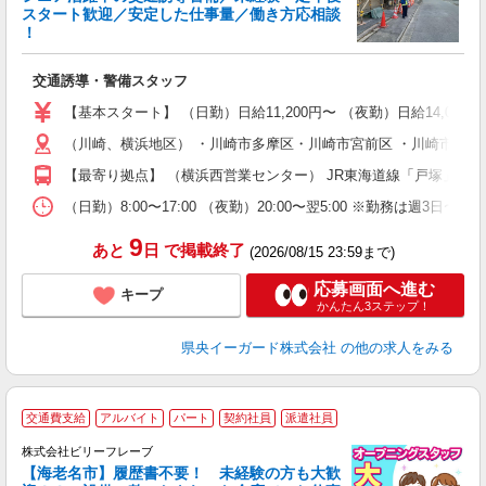
スタート歓迎／安定した仕事量／働き方応相談
！
＆
交通誘導・警備スタッフ
入
（
【基本スタート】 （日勤）日給11,200円〜 （夜勤）日給14,000
い
（川崎、横浜地区） ・川崎市多摩区・川崎市宮前区 ・川崎市麻生区
社
【最寄り拠点】 （横浜西営業センター） JR東海道線「戸塚」駅か
（日勤）8:00〜17:00 （夜勤）20:00〜翌5:00 ※勤務は週3日〜
9
あと
日
で掲載終了
(2026/08/15 23:59まで)
応募画面へ進む
キープ
かんたん3ステップ！
県央イーガード株式会社
の他の求人をみる
交通費支給
アルバイト
パート
契約社員
派遣社員
株式会社ビリーフレーブ
【海老名市】履歴書不要！ 未経験の方も大歓