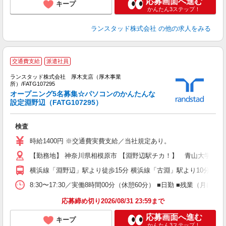
応募画面へ進む
キープ
かんたん3ステップ！
ランスタッド株式会社
の他の求人をみる
交通費支給
派遣社員
適
ランスタッド株式会社 厚木支店（厚木事業
所）/FATG107295
オープニング5名募集☆パソコンのかんたんな
設定淵野辺（FATG107295）
員
人
検査
未
時給1400円 ※交通費実費支給／当社規定あり。
【勤務地】 神奈川県相模原市 【淵野辺駅チカ！】 青山大学のすぐ
横浜線「淵野辺」駅より徒歩15分 横浜線「古淵」駅より10分 ※
8:30〜17:30／実働8時間00分（休憩60分） ■日勤 ■残業
応募締め切り2026/08/31 23:59まで
応募画面へ進む
キープ
かんたん3ステップ！