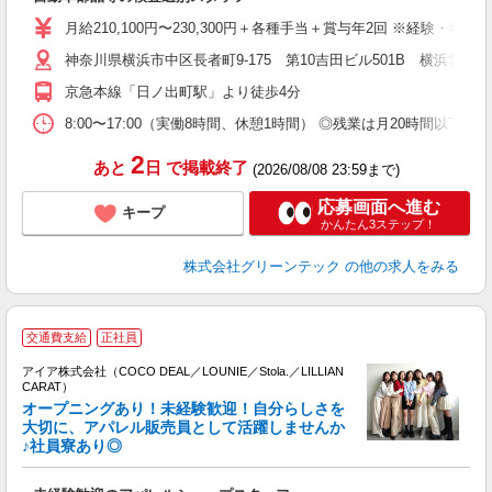
入
月給210,100円〜230,300円＋各種手当＋賞与年2回 ※経験・
迎
神奈川県横浜市中区長者町9-175 第10吉田ビル501B 横浜営
ル
制
京急本線「日ノ出町駅」より徒歩4分
分
有
8:00〜17:00（実働8時間、休憩1時間） ◎残業は月20時間
産
2
あと
日
で掲載終了
(2026/08/08 23:59まで)
応募画面へ進む
キープ
かんたん3ステップ！
株式会社グリーンテック
の他の求人をみる
交通費支給
正社員
アイア株式会社（COCO DEAL／LOUNIE／Stola.／LILLIAN
CARAT）
オープニングあり！未経験歓迎！自分らしさを
大切に、アパレル販売員として活躍しませんか
♪社員寮あり◎
と
入