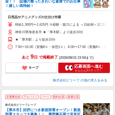
迎！！ 設備の整ったきれいな倉庫でのお仕事
♪
！嬉しい高時給！
リ
●
日用品やアニメグッズの仕分け作業
入
た
時給1,300円〜1,625円 ※経験・能力による ＜日給例＞12,350円（時給
第
神奈川県海老名市 ★「厚木駅」より徒歩10分
ブ
払
★「厚木駅」より徒歩10分
自
勤
7:00〜16:00（実働8ｈ・休憩1ｈ） 8:00〜17:00（実働8ｈ・休
あ
9
あと
日
で掲載終了
(2026/08/15 23:59まで)
応募画面へ進む
キープ
かんたん3ステップ！
株式会社ビリーフ
の他の求人をみる
交通費支給
アルバイト
パート
契約社員
派遣社員
株式会社ビリーフレーブ
【厚木市】好評につき新規部署オープン！新規
6
部署スタッフ大募集！！ 履歴書不要で見学可