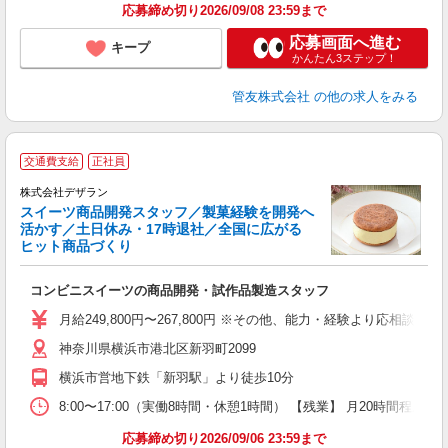
応募締め切り2026/09/08 23:59まで
応募画面へ進む
キープ
かんたん3ステップ！
管友株式会社
の他の求人をみる
交通費支給
正社員
日
株式会社デザラン
スイーツ商品開発スタッフ／製菓経験を開発へ
活かす／土日休み・17時退社／全国に広がる
で
ヒット商品づくり
勤
家
コンビニスイーツの商品開発・試作品製造スタッフ
入
女
月給249,800円〜267,800円 ※その他、能力・経験より応相談 
ナ
神奈川県横浜市港北区新羽町2099
少
横浜市営地下鉄「新羽駅」より徒歩10分
8:00〜17:00（実働8時間・休憩1時間） 【残業】 月2
応募締め切り2026/09/06 23:59まで