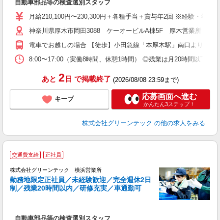
自動車部品等の検査選別スタッフ
入
月給210,100円〜230,300円＋各種手当＋賞与年2回 ※経験・
迎
神奈川県厚木市岡田3088 ケーオービルA棟5F 厚木営業所 ◎
ル
制
電車でお越しの場合 【徒歩】小田急線「本厚木駅」南口より徒歩3
分
有
8:00〜17:00（実働8時間、休憩1時間） ◎残業は月20時間
産
2
あと
日
で掲載終了
(2026/08/08 23:59まで)
応募画面へ進む
キープ
かんたん3ステップ！
株式会社グリーンテック
の他の求人をみる
交通費支給
正社員
株式会社グリーンテック 横浜営業所
勤務地限定正社員／未経験歓迎／完全週休2日
す
制／残業20時間以内／研修充実／車通勤可
技
自動車部品等の検査選別スタッフ