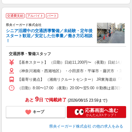
交通費支給
アルバイト
パート
県央イーガード株式会社
シニア活躍中の交通誘導警備／未経験・定年後
スタート歓迎／安定した仕事量／働き方応相談
！
＆
交通誘導・警備スタッフ
入
（
【基本スタート】 （日勤）日給11,200円〜 （夜勤）日給14,000
い
（神奈川湘南・西湘地区） ・小田原市・平塚市・藤沢市 ・茅ヶ崎市
社
【最寄り拠点】 （湘南リクルートセンター） JR東海道線「平塚」
（日勤）8:00〜17:00 （夜勤）20:00〜翌5:00 ※勤務は週3日〜
9
あと
日
で掲載終了
(2026/08/15 23:59まで)
応募画面へ進む
キープ
かんたん3ステップ！
県央イーガード株式会社
の他の求人をみる