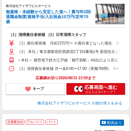
株式会社アイザワビルサービス
無資格・未経験から安定した道へ！賞与年2回/
退職金制度/資格手当/入社祝金10万円/定年70
歳
い
は
［1］清掃責任者候補 ［2］日常清掃スタッフ
入
夫
［1］責任者候補 月給23万円〜 ※責任者となった場合、月給24.5万
中
煙
［1］ 本社／東京都新宿区西新宿2丁目6番地1号 新宿住友ビル4
＜本社＞ 都営地下鉄大江戸線「都庁前駅」A6出口より直結 東京
ど
［1］清掃責任者候補 月〜金8:00〜17:00（実働7時間） ※6:00〜1
応募締め切り2026/08/31 23:59まで
応募画面へ進む
キープ
かんたん3ステップ！
株式会社アイザワビルサービス
の他の求人をみる
交通費支給
アルバイト
パート
動画あり