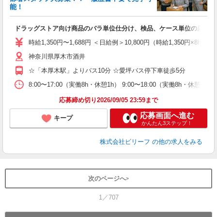
勤
能！
♪.
ドラッグストア向け商品のバラ単位仕分け、検品、ケース単位の店舗仕
入
た
時給1,350円〜1,688円 ＜日給例＞10,800円（時給1,350円×8h
第
神奈川県厚木市酒井
ブ
払
☆「本厚木駅」よりバス10分 ☆愛坪バス停下車徒歩5分
ピ
な
8:00〜17:00（実働8h・休憩1h） 9:00〜18:00（実働8h・休憩1
応募締め切り2026/09/05 23:59まで
応募画面へ進む
キープ
かんたん3ステップ！
株式会社ビリーフ
の他の求人をみる
次のページへ
1／707