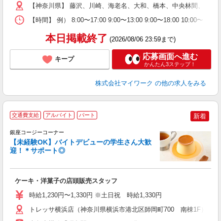
【神奈川県】 藤沢、川崎、海老名、大和、橋本、中央林間、本厚
（
週
【時間】 例） 8:00〜17:00 9:00〜13:00 9:00〜
シ
通
本日掲載終了
(2026/08/06 23:59まで)
応募画面へ進む
キープ
かんたん3ステップ！
株式会社マイワーク
の他の求人をみる
交通費支給
アルバイト
パート
新着
銀座コージーコーナー
【未経験OK】バイトデビューの学生さん大歓
迎！＊サポート◎
出
入
ケーキ・洋菓子の店頭販売スタッフ
リ
し
時給1,230円〜1,330円 ※土日祝 時給1,330円
3
ー
トレッサ横浜店（神奈川県横浜市港北区師岡町700 南棟1F） ※