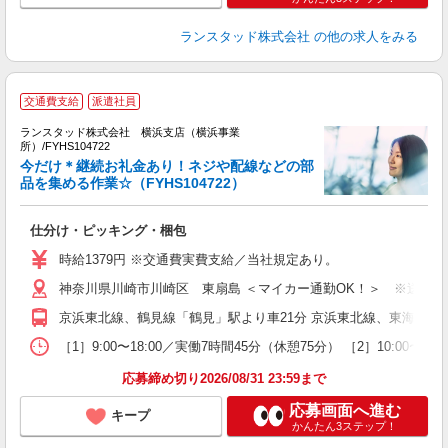
ランスタッド株式会社
の他の求人をみる
交通費支給
派遣社員
ランスタッド株式会社 横浜支店（横浜事業
所）/FYHS104722
庫
今だけ＊継続お礼金あり！ネジや配線などの部
品を集める作業☆（FYHS104722）
千
仕分け・ピッキング・梱包
未
時給1379円 ※交通費実費支給／当社規定あり。
神奈川県川崎市川崎区 東扇島 ＜マイカー通勤OK！＞ ※送迎バ
京浜東北線、鶴見線「鶴見」駅より車21分 京浜東北線、東海道線
［1］9:00〜18:00／実働7時間45分（休憩75分） ［2］10
応募締め切り2026/08/31 23:59まで
応募画面へ進む
キープ
かんたん3ステップ！