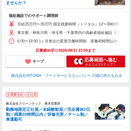
ませんか？
す
福祉施設でのサポート調理師
経
活
月給25万円〜35万円 固定残業時間（トータル）12〜30時間/月 固
K
東京都・神奈川県・埼玉県・千葉県内の高齢者福祉施設 ※下記4
典
6:00〜19:00 1ヶ月単位の変形労働時間制 実働40時間以内／週平均 
応募締め切り2026/08/31 23:59まで
応募画面へ進む
キープ
かんたん3ステップ！
株式会社HITOWA フードサービスカンパニー
の他の求人をみる
交通費支給
正社員
株式会社グリーンテック 厚木営業所
勤務地限定正社員／未経験歓迎／完全週休2日
す
制／残業20時間以内／研修充実／チーム制／
車通勤可
い