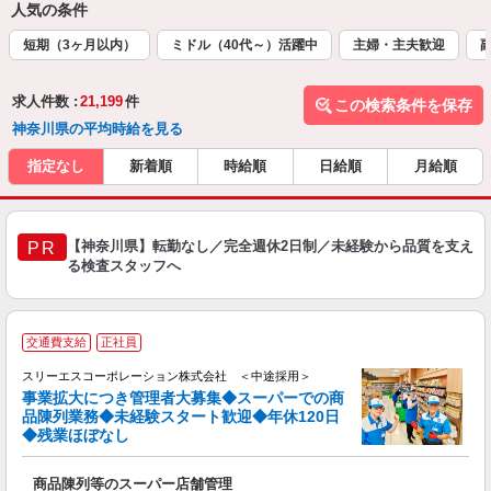
人気の条件
短期（3ヶ月以内）
ミドル（40代～）活躍中
主婦・主夫歓迎
求人件数 :
21,199
件
この検索条件を保存
神奈川県の平均時給を見る
指定なし
新着順
時給順
日給順
月給順
【神奈川県】転勤なし／完全週休2日制／未経験から品質を支え
PR
る検査スタッフへ
交通費支給
正社員
スリーエスコーポレーション株式会社 ＜中途採用＞
事業拡大につき管理者大募集◆スーパーでの商
品陳列業務◆未経験スタート歓迎◆年休120日
◆残業ほぼなし
そ
商品陳列等のスーパー店舗管理
未