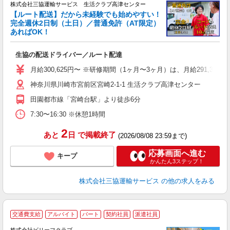
株式会社三協運輸サービス 生活クラブ高津センター
【ルート配送】だから未経験でも始めやすい！
完全週休2日制（土日）／普通免許（AT限定）
あればOK！
す
生協の配送ドライバー／ルート配達
職
り
月給300,625円〜 ※研修期間（1ヶ月〜3ヶ月）は、月給291,375円
バ
神奈川県川崎市宮前区宮崎2-1-1 生活クラブ高津センター
得
田園都市線「宮崎台駅」より徒歩6分
7:30〜16:30 ※休憩1時間
2
あと
日
で掲載終了
(2026/08/08 23:59まで)
応募画面へ進む
キープ
かんたん3ステップ！
株式会社三協運輸サービス
の他の求人をみる
交通費支給
アルバイト
パート
契約社員
派遣社員
完