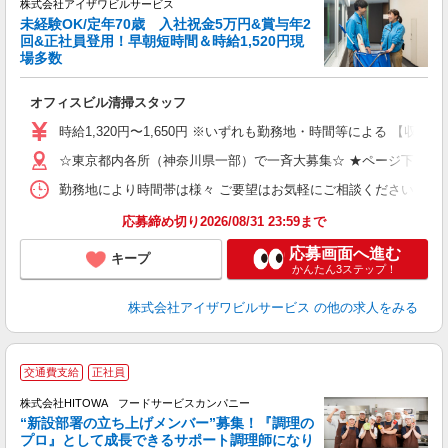
株式会社アイザワビルサービス
未経験OK/定年70歳 入社祝金5万円&賞与年2
回&正社員登用！早朝短時間＆時給1,520円現
場多数
可
ア
オフィスビル清掃スタッフ
入
ン
時給1,320円〜1,650円 ※いずれも勤務地・時間等による 【収入例（
（
K
☆東京都内各所（神奈川県一部）で一斉大募集☆ ★ページ下部の
勤務地により時間帯は様々 ご要望はお気軽にご相談ください 【勤務例】 
ブ
応募締め切り2026/08/31 23:59まで
応募画面へ進む
キープ
かんたん3ステップ！
株式会社アイザワビルサービス
の他の求人をみる
交通費支給
正社員
株式会社HITOWA フードサービスカンパニー
“新設部署の立ち上げメンバー”募集！『調理の
プロ』として成長できるサポート調理師になり