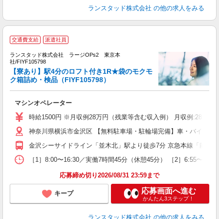
ランスタッド株式会社
の他の求人をみる
交通費支給
派遣社員
ランスタッド株式会社 ラージOPs2 東京本
社/FIYF105798
【寮あり】駅4分のロフト付き1R★袋のモクモ
ク箱詰め・検品（FIYF105798）
土
マシンオペレーター
未
入
時給1500円 ※月収例28万円（残業等含む収入例） 月収例:280
神奈川県横浜市金沢区 【無料駐車場・駐輪場完備】車・バイク・
金沢シーサイドライン「並木北」駅より徒歩7分 京急本線「能見台
［1］8:00〜16:30／実働7時間45分（休憩45分） ［2］6:55
応募締め切り2026/08/31 23:59まで
応募画面へ進む
キープ
かんたん3ステップ！
ランスタッド株式会社
の他の求人をみる