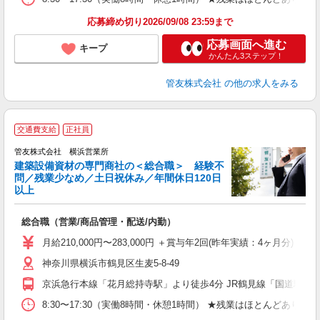
応募締め切り2026/09/08 23:59まで
応募画面へ進む
キープ
かんたん3ステップ！
管友株式会社
の他の求人をみる
交通費支給
正社員
管友株式会社 横浜営業所
建築設備資材の専門商社の＜総合職＞ 経験不
問／残業少なめ／土日祝休み／年間休日120日
以上
す
総合職（営業/商品管理・配送/内勤）
ボ
月給210,000円〜283,000円 ＋賞与年2回(昨年実績：4ヶ月
神奈川県横浜市鶴見区生麦5-8-49
京浜急行本線「花月総持寺駅」より徒歩4分 JR鶴見線「国道駅」
8:30〜17:30（実働8時間・休憩1時間） ★残業はほとんど