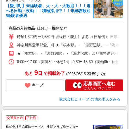
株式会社ビリーフクラブ
中
【愛川町】未経験者、大・大・大歓迎！！！選
K
べる日勤・夜勤！！積極採用中！！未経験歓迎
/経験者優遇
お
入
商品の入荷検品･仕分け・梱包など
験
婦
時給1,320円〜1,650円 ※経験・能力による ＜日給例＞ 日勤10,560円
～
神奈川県愛甲郡愛川町 ★「橋本駅」・「淵野辺駅」・「海老名駅
週
O
★「橋本駅」・「淵野辺駅」・「海老名駅」より無料送迎バスあ
（
8:00〜17:00（実働8h・休憩1h） 9:30〜18:30（実働8h・休憩1
9
あと
日
で掲載終了
(2026/08/15 23:59まで)
応募画面へ進む
キープ
かんたん3ステップ！
株式会社ビリーフ
の他の求人をみる
交通費支給
正社員
株式会社三協運輸サービス 生活クラブ緑センター