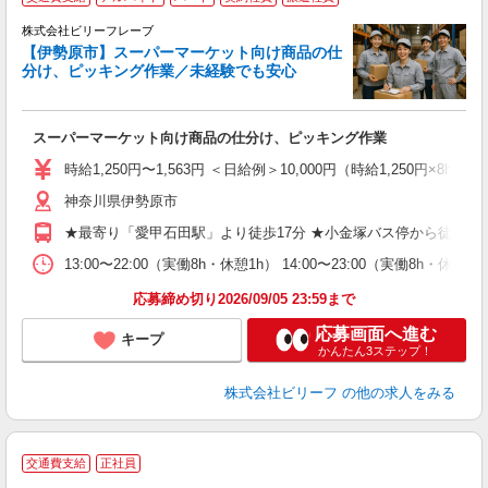
株式会社ビリーフレーブ
【伊勢原市】スーパーマーケット向け商品の仕
大
分け、ピッキング作業／未経験でも安心
ぱ
募
スーパーマーケット向け商品の仕分け、ピッキング作業
入
た
時給1,250円〜1,563円 ＜日給例＞10,000円（時給1,250円×8h）
第
神奈川県伊勢原市
ブ
払
★最寄り「愛甲石田駅」より徒歩17分 ★小金塚バス停から徒歩5分
や
通
13:00〜22:00（実働8h・休憩1h） 14:00〜23:00（実働8h・
費
応募締め切り2026/09/05 23:59まで
応募画面へ進む
キープ
かんたん3ステップ！
株式会社ビリーフ
の他の求人をみる
交通費支給
正社員