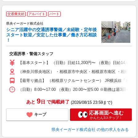
交通費支給
アルバイト
パート
県央イーガード株式会社
シニア活躍中の交通誘導警備／未経験・定年後
スタート歓迎／安定した仕事量／働き方応相談
！
＆
交通誘導・警備スタッフ
入
（
【基本スタート】 （日勤）日給11,200円〜 （夜勤）日給14,000
い
（神奈川県央地区） ・相模原市中央区・相模原市南区 ・相模原市緑
社
【最寄り拠点】 （相模原リクルートセンター） JR横浜線「相模原
（日勤）8:00〜17:00 （夜勤）20:00〜翌5:00 ※勤務は週3日〜
9
あと
日
で掲載終了
(2026/08/15 23:59まで)
応募画面へ進む
キープ
かんたん3ステップ！
県央イーガード株式会社
の他の求人をみる