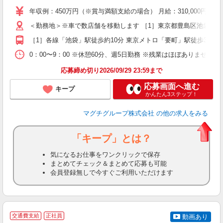
支
年収例：450万円（※賞与満額支給の場合） 月給：310,00
＜勤務地＞※車で数店舗を移動します ［1］東京都豊島区池袋3丁目1-1 
［1］各線「池袋」駅徒歩約10分 東京メトロ「要町」駅徒歩3分 
0：00〜9：00 ※休憩60分、週5日勤務 ※残業はほぼありません！
応募締め切り2026/09/29 23:59まで
応募画面へ進む
キープ
かんたん3ステップ！
マグチグループ株式会社
の他の求人をみる
「キープ」とは？
気になるお仕事をワンクリックで保存
まとめてチェック＆まとめて応募も可能
会員登録無しで今すぐご利用いただけます
交通費支給
正社員
動画あり