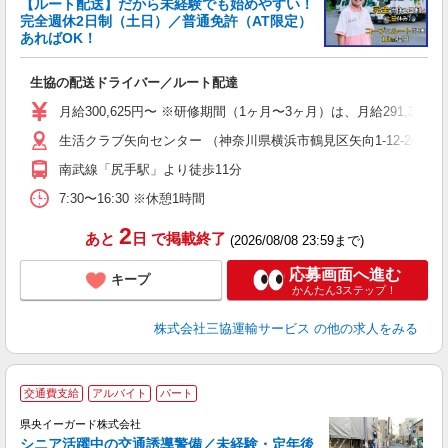
【ルート配送】だから未経験でも始めやすい！
完全週休2日制（土日）／普通免許（AT限定）
あればOK！
す
生協の配送ドライバー／ルート配達
職
り
月給300,625円〜 ※研修期間（1ヶ月〜3ヶ月）は、月給291,375円
バ
生活クラブ矢向センター （神奈川県横浜市鶴見区矢向1-12-24）
得
南武線「尻手駅」より徒歩11分
7:30〜16:30 ※休憩1時間
2
あと
日
で掲載終了
(2026/08/08 23:59まで)
応募画面へ進む
キープ
かんたん3ステップ！
株式会社三協運輸サービス
の他の求人をみる
交通費支給
アルバイト
パート
県央イーガード株式会社
シニア活躍中の交通誘導警備／未経験・定年後