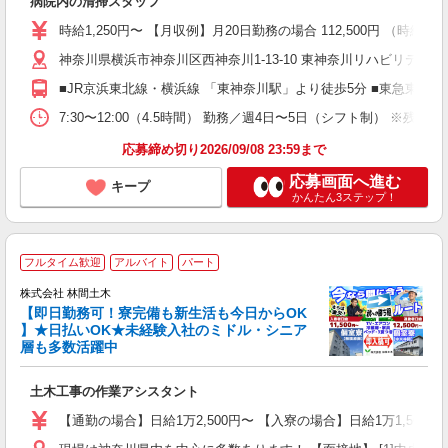
病院内の清掃スタッフ
入
夫
時給1,250円〜 【月収例】月20日勤務の場合 112,500円 （時給1,2
中
神奈川県横浜市神奈川区西神奈川1-13-10 東神奈川リハビリテー
迎
制
■JR京浜東北線・横浜線 「東神奈川駅」より徒歩5分 ■東急東横線
7:30〜12:00（4.5時間） 勤務／週4日〜5日（シフト制）
応募締め切り2026/09/08 23:59まで
応募画面へ進む
キープ
かんたん3ステップ！
フルタイム歓迎
アルバイト
パート
株式会社 林間土木
【即日勤務可！寮完備も新生活も今日からOK
り
】★日払いOK★未経験入社のミドル・シニア
円
層も多数活躍中
で
土木工事の作業アシスタント
入
場
【通勤の場合】日給1万2,500円〜 【入寮の場合】日給1万1,500円
者