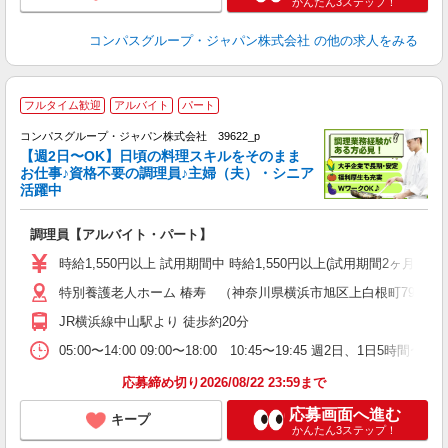
かんたん3ステップ！
コンパスグループ・ジャパン株式会社
の他の求人をみる
フルタイム歓迎
アルバイト
パート
コンパスグループ・ジャパン株式会社 39622_p
く
【週2日〜OK】日頃の料理スキルをそのまま
お仕事♪資格不要の調理員♪主婦（夫）・シニア
活躍中
大
調理員【アルバイト・パート】
入
歓
時給1,550円以上 試用期間中 時給1,550円以上(試用期間2ヶ月
～
特別養護老人ホーム 椿寿 （神奈川県横浜市旭区上白根町792-4）
用
シ
JR横浜線中山駅より 徒歩約20分
副
05:00〜14:00 09:00〜18:00 10:45〜19:45 週2日、1日5
応募締め切り2026/08/22 23:59まで
応募画面へ進む
キープ
かんたん3ステップ！