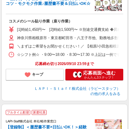
コツ・モクモク作業♪履歴書不要＆日払いOK☆
す
募
コスメのシール貼り作業（座り作業）
入
量
[1]時給1,450円〜 [2]時給1,500円〜 ※別途交通費支給 ◆昇給
迎
神奈川県相模原市・東京都町田市・八王子市他、勤務地多数!!!!
い
以
＼まずはご希望をお聞かせください！／ 【相原/小田急相模原/古淵/相
K
☆シフト例☆ ・9:00〜18:00 ・8:30〜17:30 ※上記は
録
応募締め切り2026/09/10 23:59まで
応募画面へ進む
キープ
かんたん3ステップ！
ＬＡＰＩ－Ｓｔａｆｆ株式会社（ラピースタッフ）
の他の求人をみる
フルタイム歓迎
派遣社員
LAPI-Staff株式会社 本社/軽作業窓口
【登録制】＜履歴書不要×日払いOK！＞経験