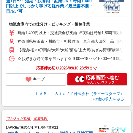
週1日〜！短期・扶養内・副業OK！時給1,400
円以上でしっかり稼げる軽作業／履歴書不要・
日払い可
給
物流倉庫内での仕分け・ピッキング・梱包作業
入
量
時給1,400円以上＋交通費全額支給 ※夜勤は時給1,800円以上（深夜手当
迎
神奈川県横浜市・川崎市・相模原市、東京都大田区、品川区他、勤務
い
以
【横浜/桜木町/関内/大和/大船/菊名/上大岡/あざみ野/新横浜/戸塚
K
☆お好きな時間帯を選べます☆ 9:00〜18:00／10:00〜19:
録
応募締め切り2026/09/10 23:59まで
応募画面へ進む
キープ
かんたん3ステップ！
ＬＡＰＩ－Ｓｔａｆｆ株式会社（ラピースタッフ）
の他の求人をみる
フルタイム歓迎
派遣社員
LAPI-Staff株式会社 本社/軽作業窓口