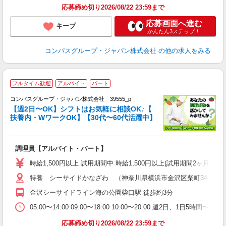
応募締め切り2026/08/22 23:59まで
応募画面へ進む
キープ
かんたん3ステップ！
コンパスグループ・ジャパン株式会社
の他の求人をみる
フルタイム歓迎
アルバイト
パート
コンパスグループ・ジャパン株式会社 39555_p
く
【週2日〜OK】シフトはお気軽に相談OK♪【
扶養内・WワークOK】【30代〜60代活躍中】
大
調理員【アルバイト・パート】
入
歓
時給1,500円以上 試用期間中 時給1,500円以上(試用期間2ヶ月
～
特養 シーサイドかなざわ （神奈川県横浜市金沢区柴町343-5）
用
シ
金沢シーサイドライン海の公園柴口駅 徒歩約3分
副
05:00〜14:00 09:00〜18:00 10:00〜20:00 週2日、1日5時
応募締め切り2026/08/22 23:59まで