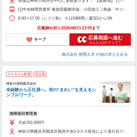
現場は神奈川県内を中心に多数あります！ 【面接地】 [1]中央林間営業
躍
（
[1]中央林間営業所 東急田園都市線・小田急江ノ島線「中央林間駅」
国
8:00〜17:00（シフト制） ※1日8時間／週3日からOK
ボ
応募締め切り2026/08/23 23:59まで
応募画面へ進む
キープ
かんたん3ステップ！
株式会社 林間土木
の他の求人をみる
フルタイム歓迎
正社員
神奈川清和株式会社
未経験から正社員へ。街の“きれい”を支えるシ
ンプルワーク。
て
清掃巡回管理員
入
夫
月給250,000円
中
神奈川県横浜市鶴見区鶴見中央2-3-3 ※状況により直行直帰あり。