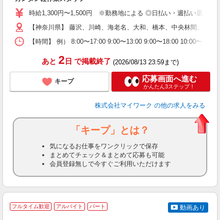
歓
時給1,300円〜1,500円 ※勤務地による ◎日払い・週払い選
躍
（
【神奈川県】 藤沢、川崎、海老名、大和、橋本、中央林間、本厚
週
【時間】 例） 8:00〜17:00 9:00〜13:00 9:00〜
シ
通
2
あと
日
で掲載終了
(2026/08/13 23:59まで)
応募画面へ進む
キープ
かんたん3ステップ！
株式会社マイワーク
の他の求人をみる
「キープ」とは？
気になるお仕事をワンクリックで保存
まとめてチェック＆まとめて応募も可能
会員登録無しで今すぐご利用いただけます
フルタイム歓迎
アルバイト
パート
動画あり
相