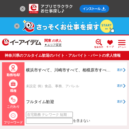
関東
の求人
▼エリア変更
神奈川県のフルタイム歓迎のバイト・アルバイト・パートの求人情報
一覧
横浜市すべて、川崎市すべて、相模原市すべて、横浜市、川崎市、相模原市以外すべて
選択
勤務地/駅
未設定
例）食品、事務、アパレル
選択
職種
フルタイム歓迎
選択
こだわり
を含まない
フリーワード