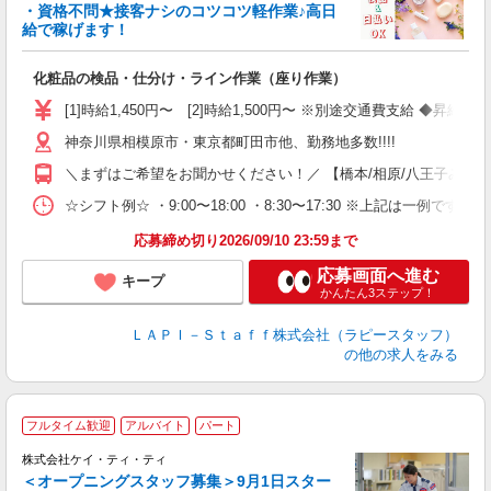
・資格不問★接客ナシのコツコツ軽作業♪高日
給で稼げます！
い
化粧品の検品・仕分け・ライン作業（座り作業）
入
量
[1]時給1,450円〜 [2]時給1,500円〜 ※別途交通費支給 ◆昇給
迎
神奈川県相模原市・東京都町田市他、勤務地多数!!!!
い
以
＼まずはご希望をお聞かせください！／ 【橋本/相原/八王子みなみ野/
K
☆シフト例☆ ・9:00〜18:00 ・8:30〜17:30 ※上記は
録
応募締め切り2026/09/10 23:59まで
応募画面へ進む
キープ
かんたん3ステップ！
ＬＡＰＩ－Ｓｔａｆｆ株式会社（ラピースタッフ）
の他の求人をみる
フルタイム歓迎
アルバイト
パート
株式会社ケイ・ティ・ティ
＜オープニングスタッフ募集＞9月1日スター