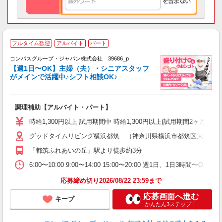
フルタイム歓迎
アルバイト
パート
コンパスグループ・ジャパン株式会社 39686_p
く
【週1日〜OK】主婦（夫）・シニアスタッフ
がメインで活躍中♪シフト相談OK♪
大
調理補助【アルバイト・パート】
入
歓
時給1,300円以上 試用期間中 時給1,300円以上(試用期間2ヶ月
～
グッドタイムリビング横浜都筑 （神奈川県横浜市都筑区大丸１
用
～
「都筑ふれあいの丘」駅より徒歩約3分
（
禁
6:00〜10:00 9:00〜14:00 15:00〜20:00 週1日、1日3
応募締め切り2026/08/22 23:59まで
応募画面へ進む
キープ
かんたん3ステップ！