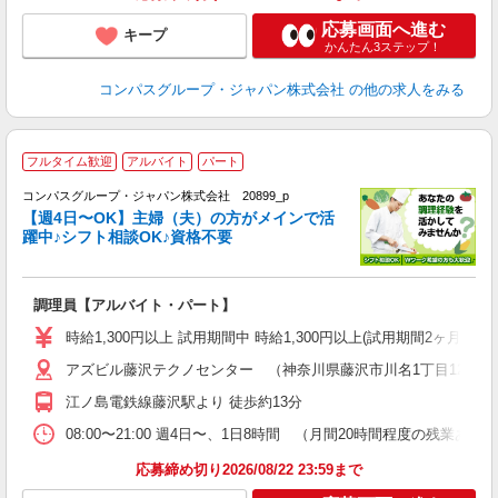
応募画面へ進む
キープ
かんたん3ステップ！
コンパスグループ・ジャパン株式会社
の他の求人をみる
フルタイム歓迎
アルバイト
パート
コンパスグループ・ジャパン株式会社 20899_p
く
【週4日〜OK】主婦（夫）の方がメインで活
躍中♪シフト相談OK♪資格不要
大
調理員【アルバイト・パート】
入
歓
時給1,300円以上 試用期間中 時給1,300円以上(試用期間2ヶ月
～
アズビル藤沢テクノセンター （神奈川県藤沢市川名1丁目12番2
用
禁
江ノ島電鉄線藤沢駅より 徒歩約13分
08:00〜21:00 週4日〜、1日8時間 （月間20時間程度の残
応募締め切り2026/08/22 23:59まで