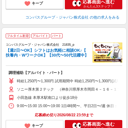
応募画面へ進む
キープ
かんたん3ステップ！
コンパスグループ・ジャパン株式会社
の他の求人をみる
フルタイム歓迎
アルバイト
パート
コンパスグループ・ジャパン株式会社 21835_p
く
【週2日〜OK】シフトはお気軽に相談OK♪【
扶養内・WワークOK】【30代〜50代活躍中】
大
調理補助【アルバイト・パート】
入
歓
時給1,250円〜1,300円 試用期間中 時給1,250円〜1,300円
～
ソニー厚木第２テック （神奈川県厚木市岡田４－１６－１）
用
K
小田急線 本厚木駅南口より徒歩18分
朝
9:00〜15:00 15:00〜19:00 1日4時間〜、平日2日〜/週 休
応募締め切り2026/08/22 23:59まで
応募画面へ進む
キープ