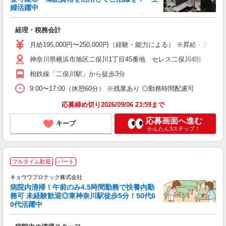
や
婦活躍中
ベ
経理・税務会計
り
月給195,000円〜250,000円（経験・能力による） ※昇給・
歓
神奈川県横浜市旭区二俣川1丁目45番地 セレス二俣川4階
相鉄線「二俣川駅」から徒歩3分
9:00〜17:00（休憩60分） ※残業あり ◎勤務時間配慮可
応募締め切り2026/09/06 23:59まで
応募画面へ進む
キープ
かんたん3ステップ！
フルタイム歓迎
パート
キョウワプロテック株式会社
病院内清掃！午前のみ4.5時間勤務で扶養内勤
務可 未経験歓迎◎東神奈川駅徒歩5分！50代6
0代活躍中
続