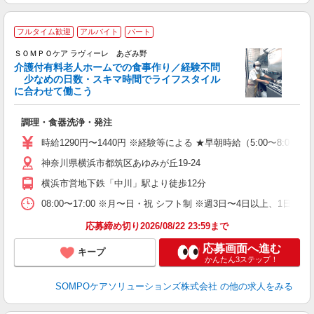
フルタイム歓迎
アルバイト
パート
ＳＯＭＰＯケア ラヴィーレ あざみ野
介護付有料老人ホームでの食事作り／経験不問
少なめの日数・スキマ時間でライフスタイル
に合わせて働こう
が
調理・食器洗浄・発注
週
朝
時給1290円〜1440円 ※経験等による ★早朝時給（5:00〜
養
神奈川県横浜市都筑区あゆみが丘19-24
横浜市営地下鉄「中川」駅より徒歩12分
08:00〜17:00 ※月〜日・祝 シフト制 ※週3日〜4日以上
応募締め切り2026/08/22 23:59まで
応募画面へ進む
キープ
かんたん3ステップ！
SOMPOケアソリューションズ株式会社
の他の求人をみる