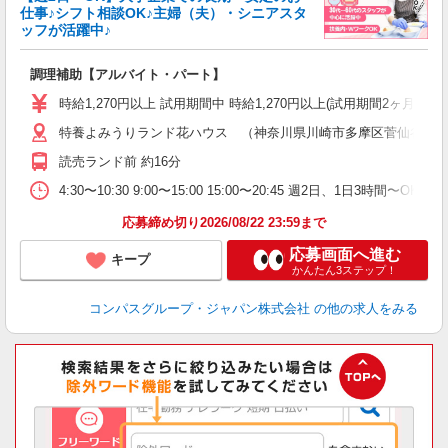
仕事♪シフト相談OK♪主婦（夫）・シニアスタ
ッフが活躍中♪
大
調理補助【アルバイト・パート】
入
歓
時給1,270円以上 試用期間中 時給1,270円以上(試用期間2ヶ月
～
特養よみうりランド花ハウス （神奈川県川崎市多摩区菅仙谷４
用
～
読売ランド前 約16分
車
い
4:30〜10:30 9:00〜15:00 15:00〜20:45 週2日、1日3時間〜
応募締め切り2026/08/22 23:59まで
応募画面へ進む
キープ
かんたん3ステップ！
コンパスグループ・ジャパン株式会社
の他の求人をみる