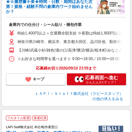
★☆履歴書不要★時間・日数・期間はあなた次
第！資格・経験不問の倉庫内ワーク始めません
か？
リ
倉庫内での仕分け・シール貼り・梱包作業
入
量
時給1,400円以上＋交通費全額支給 ※夜勤は時給1,800円以上（深夜手当
迎
神奈川県川崎市、横浜市、東京都大田区、品川区他、勤務地多数!!
い
以
【川崎/武蔵小杉/雑色/溝の口/高津/鷺沼/横浜/桜木町/みなとみらい
K
☆お好きな時間帯を選べます☆ 9:00〜18:00／10:00〜19:
録
応募締め切り2026/09/10 23:59まで
応募画面へ進む
キープ
かんたん3ステップ！
ＬＡＰＩ－Ｓｔａｆｆ株式会社（ラピースタッフ）
の他の求人をみる
■
フルタイム歓迎
派遣社員
LAPI-Staff株式会社 本社/軽作業窓口