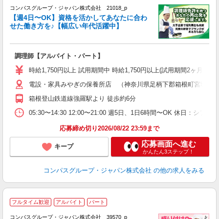
コンパスグループ・ジャパン株式会社 21018_p
く
【週4日〜OK】資格を活かしてあなたに合わ
せた働き方を♪【幅広い年代活躍中】
大
調理師【アルバイト・パート】
入
歓
時給1,750円以上 試用期間中 時給1,750円以上(試用期間2ヶ月
～
電設・家具みやぎの保養所店 （神奈川県足柄下郡箱根町宮城野字峯7
用
K
箱根登山鉄道線強羅駅より 徒歩約6分
K
05:30〜14:30 12:00〜21:00 週5日、1日6時間〜OK 休日：
応募締め切り2026/08/22 23:59まで
応募画面へ進む
キープ
かんたん3ステップ！
コンパスグループ・ジャパン株式会社
の他の求人をみる
フルタイム歓迎
アルバイト
パート
コンパスグループ・ジャパン株式会社 39570_p