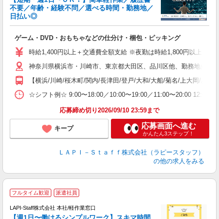
不要／年齢・経験不問／選べる時間・勤務地／
き
日払い◎
り
で
ゲーム・DVD・おもちゃなどの仕分け・梱包・ピッキング
入
量
時給1,400円以上＋交通費全額支給 ※夜勤は時給1,800円以上（深夜手当
迎
神奈川県横浜市・川崎市、東京都大田区、品川区他、勤務地多数!!
い
以
【横浜/川崎/桜木町/関内/長津田/登戸/大和/大船/菊名/上大岡/あ
K
☆シフト例☆ 9:00〜18:00／10:00〜19:00／11:00〜
録
応募締め切り2026/09/10 23:59まで
応募画面へ進む
キープ
かんたん3ステップ！
ＬＡＰＩ－Ｓｔａｆｆ株式会社（ラピースタッフ）
の他の求人をみる
★
フルタイム歓迎
派遣社員
LAPI-Staff株式会社 本社/軽作業窓口
【週1日〜働けるシンプルワーク】スキマ時間