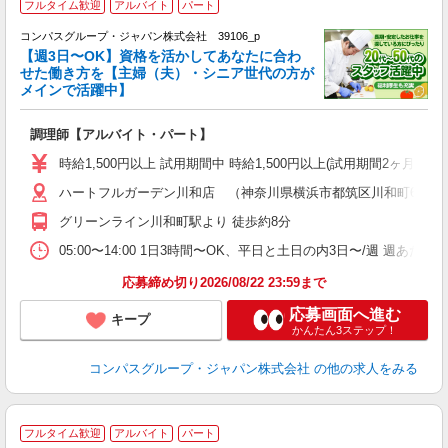
フルタイム歓迎
アルバイト
パート
コンパスグループ・ジャパン株式会社 39106_p
く
【週3日〜OK】資格を活かしてあなたに合わ
せた働き方を【主婦（夫）・シニア世代の方が
メインで活躍中】
大
調理師【アルバイト・パート】
入
歓
時給1,500円以上 試用期間中 時給1,500円以上(試用期間2ヶ月
～
ハートフルガーデン川和店 （神奈川県横浜市都筑区川和町660番
用
～
グリーンライン川和町駅より 徒歩約8分
副
05:00〜14:00 1日3時間〜OK、平日と土日の内3日〜/週 週あた
応募締め切り2026/08/22 23:59まで
応募画面へ進む
キープ
かんたん3ステップ！
コンパスグループ・ジャパン株式会社
の他の求人をみる
フルタイム歓迎
アルバイト
パート