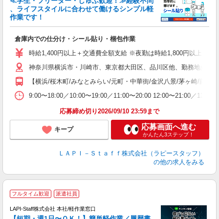
≪学生・フリーター・しゅふ歓迎！≫経験不問
、ライフスタイルに合わせて働けるシンプル軽
作業です！
で
倉庫内での仕分け・シール貼り・梱包作業
入
量
時給1,400円以上＋交通費全額支給 ※夜勤は時給1,800円以上（深夜手当
迎
神奈川県横浜市・川崎市、東京都大田区、品川区他、勤務地多数!!
い
以
【横浜/桜木町/みなとみらい/元町・中華街/金沢八景/茅ヶ崎/藤沢/綱
K
9:00〜18:00／10:00〜19:00／11:00〜20:00 
録
応募締め切り2026/09/10 23:59まで
応募画面へ進む
キープ
かんたん3ステップ！
ＬＡＰＩ－Ｓｔａｆｆ株式会社（ラピースタッフ）
の他の求人をみる
フルタイム歓迎
派遣社員
LAPI-Staff株式会社 本社/軽作業窓口
【短期・週1日〜ＯＫ！】簡単軽作業／履歴書