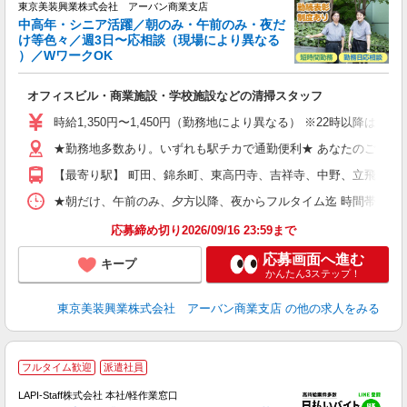
東京美装興業株式会社 アーバン商業支店
日
中高年・シニア活躍／朝のみ・午前のみ・夜だ
ー
け等色々／週3日〜応相談（現場により異なる
0
）／WワークOK
相
入
オフィスビル・商業施設・学校施設などの清掃スタッフ
学
活
時給1,350円〜1,450円（勤務地により異なる） ※22時以降
曜
結
★勤務地多数あり。いずれも駅チカで通勤便利★ あなたのご希望の
り
【最寄り駅】 町田、錦糸町、東高円寺、吉祥寺、中野、立飛、渋
★朝だけ、午前のみ、夕方以降、夜からフルタイム迄 時間帯多数！ご希望に合わせて
応募締め切り2026/09/16 23:59まで
応募画面へ進む
キープ
かんたん3ステップ！
東京美装興業株式会社 アーバン商業支店
の他の求人をみる
★
フルタイム歓迎
派遣社員
LAPI-Staff株式会社 本社/軽作業窓口