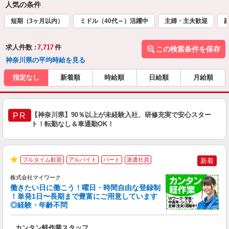
人気の条件
短期（3ヶ月以内）
ミドル（40代～）活躍中
主婦・主夫歓迎
求人件数 :
7,717
件
この検索条件を保存
神奈川県の平均時給を見る
指定なし
新着順
時給順
日給順
月給順
【神奈川県】90％以上が未経験入社、研修充実で安心スター
PR
ト！転勤なし＆車通勤OK！
フルタイム歓迎
アルバイト
パート
派遣社員
新着
★
株式会社マイワーク
働きたい日に働こう！曜日・時間自由な登録制
！単発1日〜長期まで豊富にご用意しています
◎経験・年齢不問
き
カンタン軽作業スタッフ
履