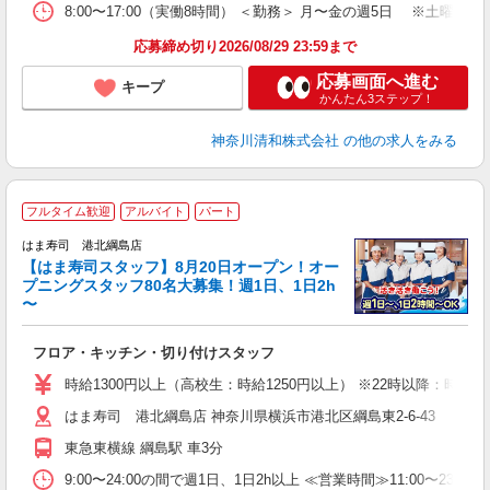
テ
8:00〜17:00（実働8時間） ＜勤務＞ 月〜金の週5日 ※土曜
応募締め切り2026/08/29 23:59まで
応募画面へ進む
キープ
かんたん3ステップ！
神奈川清和株式会社
の他の求人をみる
フルタイム歓迎
アルバイト
パート
はま寿司 港北綱島店
【はま寿司スタッフ】8月20日オープン！オー
プニングスタッフ80名大募集！週1日、1日2h
〜
げ
相
フロア・キッチン・切り付けスタッフ
履
者
時給1300円以上（高校生：時給1250円以上） ※22時以降：時給16
フ
はま寿司 港北綱島店 神奈川県横浜市港北区綱島東2-6-43
不
勤
東急東横線 綱島駅 車3分
勤
煙
9:00〜24:00の間で週1日、1日2h以上 ≪営業時間≫11:00〜23: