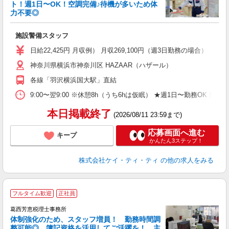
ト！週1日〜OK！空調完備♪待機が多いため体
勤
力不要◎
ル
施設警備スタッフ
入
活
日給22,425円 月収例） 月収269,100円（週3日勤務の場合）
（
神奈川県横浜市神奈川区 HAZAAR（ハザール）
中
ト
各線「羽沢横浜国大駅」直結
務
扶
9:00〜翌9:00 ※休憩8h（うち6hは仮眠） ★週1日〜勤務OK！
ク
本日掲載終了
(2026/08/11 23:59まで)
応募画面へ進む
キープ
かんたん3ステップ！
株式会社ケイ・ティ・ティ
の他の求人をみる
フルタイム歓迎
正社員
フ
葛西芳恵税理士事務所
体制強化のため、スタッフ増員！ 勤務時間調
整可能◎ 簿記資格を活用してご活躍を！ 主