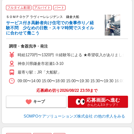
フルタイム歓迎
アルバイト
パート
ＳＯＭＰＯケア ラヴィーレレジデンス 鎌倉大船
サービス付き高齢者向け住宅での食事作り／経
験不問 少なめの日数・スキマ時間でスタイル
に合わせて働こう
が
調理・食器洗浄・発注
週
祝
時給1270円〜1320円 ※経験等による ★希望収入がありまし
～
神奈川県鎌倉市岩瀬1-3-10
あ
最寄り駅：JR「大船駅」
09:00〜14:00 15:00〜18:00 15:00〜19:30 1
応募締め切り2026/08/22 23:59まで
応募画面へ進む
キープ
かんたん3ステップ！
SOMPOケアソリューションズ株式会社
の他の求人をみる