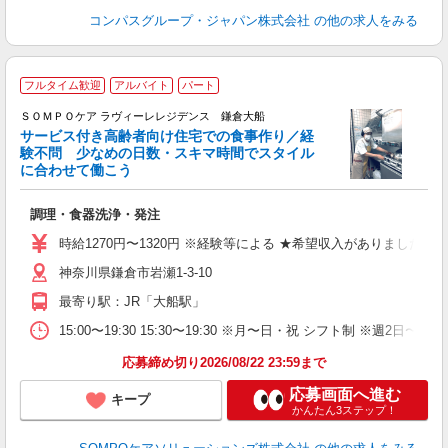
コンパスグループ・ジャパン株式会社
の他の求人をみる
フルタイム歓迎
アルバイト
パート
ＳＯＭＰＯケア ラヴィーレレジデンス 鎌倉大船
サービス付き高齢者向け住宅での食事作り／経
験不問 少なめの日数・スキマ時間でスタイル
に合わせて働こう
が
調理・食器洗浄・発注
週
祝
時給1270円〜1320円 ※経験等による ★希望収入がありまし
～
神奈川県鎌倉市岩瀬1-3-10
あ
最寄り駅：JR「大船駅」
15:00〜19:30 15:30〜19:30 ※月〜日・祝 シフト制
応募締め切り2026/08/22 23:59まで
応募画面へ進む
キープ
かんたん3ステップ！