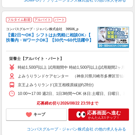
SOMPOケアソリューションズ株式会社
の他の求人をみる
フルタイム歓迎
アルバイト
パート
コンパスグループ・ジャパン株式会社 39506_p
く
【週2日〜OK】シフトはお気軽に相談OK♪【
扶養内・WワークOK】【30代〜60代活躍中】
大
栄養士【アルバイト・パート】
入
歓
時給1,500円以上 試用期間中 時給1,500円以上(試用期間2ヶ月
～
よみうりランドケアセンター （神奈川県川崎市多摩区菅仙谷4-1-
用
シ
京王よみうりランド(京王相模原線)(約28分)
迎
ク
10:00〜17:00 週2日、1日3時間〜OK 休日:土曜日、日曜日、祝
応募締め切り2026/08/22 23:59まで
応募画面へ進む
キープ
かんたん3ステップ！
コンパスグループ・ジャパン株式会社
の他の求人をみる