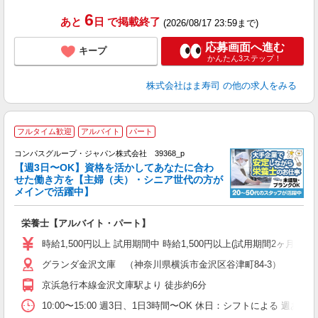
6
あと
日
で掲載終了
(2026/08/17 23:59まで)
応募画面へ進む
キープ
かんたん3ステップ！
株式会社はま寿司
の他の求人をみる
フルタイム歓迎
アルバイト
パート
コンパスグループ・ジャパン株式会社 39368_p
く
【週3日〜OK】資格を活かしてあなたに合わ
せた働き方を【主婦（夫）・シニア世代の方が
メインで活躍中】
大
栄養士【アルバイト・パート】
入
歓
時給1,500円以上 試用期間中 時給1,500円以上(試用期間2ヶ月
～
グランダ金沢文庫 （神奈川県横浜市金沢区谷津町84-3）
用
シ
京浜急行本線金沢文庫駅より 徒歩約6分
迎
助
10:00〜15:00 週3日、1日3時間〜OK 休日：シフトによる 週あ