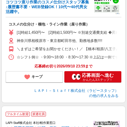
コツコツ座り作業のコスメ仕分けスタッフ募集
要
♪履歴書不要・WEB登録OK！10代〜40代男女
活躍中。
ご
コスメの仕分け・梱包・ライン作業（座り作業）
入
量
[1]時給1,450円〜 [2]時給1,500円〜 ※別途交通費支給 ◆昇給
迎
神奈川県相模原市・東京都町田市他、勤務地多数!!!!
い
以
＼まずはご希望をお聞かせください！／ 【橋本/相原/八王子みなみ野/
K
☆シフト例☆ ・9:00〜18:00 ・8:30〜17:30 ※上記は
録
応募締め切り2026/09/10 23:59まで
応募画面へ進む
キープ
かんたん3ステップ！
ＬＡＰＩ－Ｓｔａｆｆ株式会社（ラピースタッフ）
の他の求人をみる
フルタイム歓迎
派遣社員
LAPI-Staff株式会社 本社/軽作業窓口