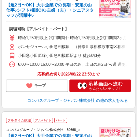
く
【週2日〜OK】大手企業での長期・安定のお
仕事♪シフト相談OK♪主婦（夫）・シニアスタ
ッフが活躍中♪
大
調理補助【アルバイト・パート】
入
歓
時給1,250円以上 試用期間中 時給1,250円以上(試用期間2ヶ月
～
ボンセジュール小田急相模原 （神奈川県相模原市南区相模台2-5-
用
2
小田急小田原線小田急相模原駅より 徒歩約3分
早
業
6:00〜10:00 16:00〜20:00 平日のみ、土日のみ2日〜/週 週あ
応募締め切り2026/08/22 23:59まで
応募画面へ進む
キープ
かんたん3ステップ！
コンパスグループ・ジャパン株式会社
の他の求人をみる
フルタイム歓迎
アルバイト
パート
コンパスグループ・ジャパン株式会社 39668_p
く
【週2日〜OK】大手企業での長期・安定のお