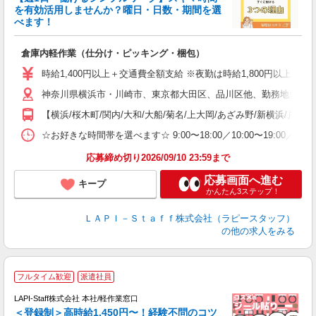
を有効活用しませんか？曜日・日数・期間を選
べます！
き
入
倉庫内軽作業（仕分け・ピッキング・梱包）
量
迎
時給1,400円以上＋交通費全額支給 ※夜勤は時給1,800円以上（深夜手当
い
神奈川県横浜市・川崎市、東京都大田区、品川区他、勤務地多数!!
以
【横浜/桜木町/関内/大和/大船/菊名/上大岡/あざみ野/新横浜/戸塚
K
録
☆お好きな時間帯を選べます☆ 9:00〜18:00／10:00〜19:
応募締め切り2026/09/10 23:59まで
応募画面へ進む
キープ
かんたん3ステップ！
ＬＡＰＩ－Ｓｔａｆｆ株式会社（ラピースタッフ）
の他の求人をみる
フルタイム歓迎
派遣社員
LAPI-Staff株式会社 本社/軽作業窓口
＜登録制＞高時給1,450円〜！経験不問のコツ