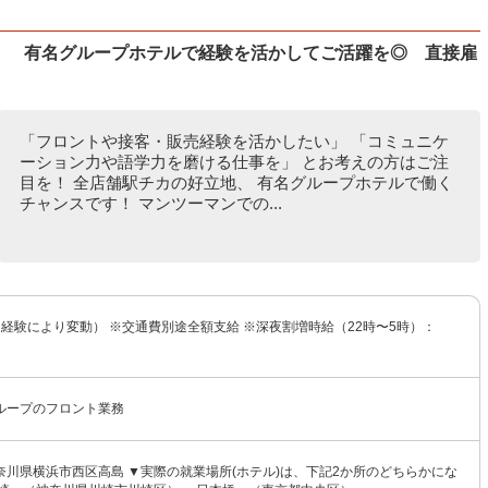
利！ 有名グループホテルで経験を活かしてご活躍を◎ 直接雇
「フロントや接客・販売経験を活かしたい」 「コミュニケ
ーション力や語学力を磨ける仕事を」 とお考えの方はご注
目を！ 全店舗駅チカの好立地、 有名グループホテルで働く
チャンスです！ マンツーマンでの...
円（経験により変動） ※交通費別途全額支給 ※深夜割増時給（22時〜5時）：
ループのフロント業務
奈川県横浜市西区高島 ▼実際の就業場所(ホテル)は、下記2か所のどちらかにな