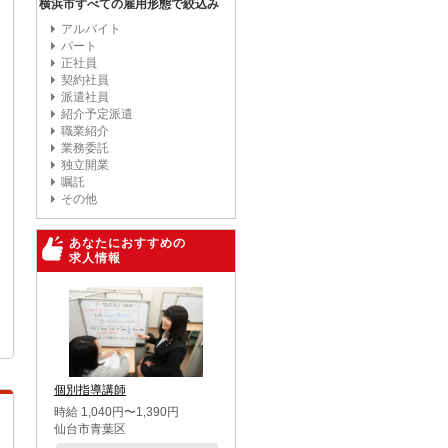
横浜市すべての雇用形態で絞込み
アルバイト
パート
正社員
契約社員
派遣社員
紹介予定派遣
職業紹介
業務委託
独立開業
嘱託
その他
あなたにおすすめの
求人情報
個別指導講師
時給 1,040円〜1,390円
仙台市青葉区