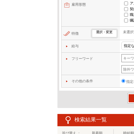
ア
雇用形態
契
職
嘱
未選択
選択・変更
特徴
給与
フリーワード
その他の条件
指定
この
検索結果一覧
並び替え ：
新着順
時給順