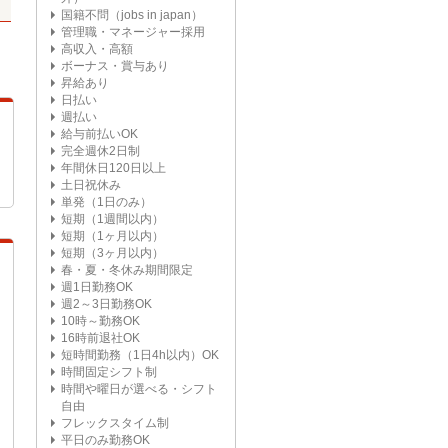
国籍不問（jobs in japan）
管理職・マネージャー採用
高収入・高額
ボーナス・賞与あり
昇給あり
日払い
週払い
給与前払いOK
完全週休2日制
年間休日120日以上
土日祝休み
単発（1日のみ）
短期（1週間以内）
短期（1ヶ月以内）
短期（3ヶ月以内）
春・夏・冬休み期間限定
週1日勤務OK
週2～3日勤務OK
10時～勤務OK
16時前退社OK
短時間勤務（1日4h以内）OK
時間固定シフト制
時間や曜日が選べる・シフト
自由
フレックスタイム制
平日のみ勤務OK