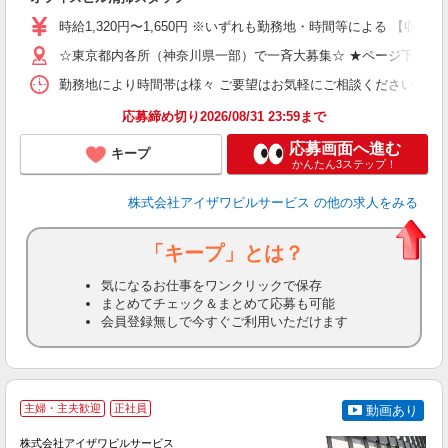
ン
時給1,320円〜1,650円 ※いずれも勤務地・時間等による 【収入例（
（
K
☆東京都内各所（神奈川県一部）で一斉大募集☆ ★ページ下部の
勤務地により時間帯は様々 ご要望はお気軽にご相談ください 【勤務例】 
ブ
応募締め切り2026/08/31 23:59まで
応募画面へ進む
キープ
かんたん3ステップ！
株式会社アイザワビルサービス
の他の求人をみる
「キープ」とは？
気になるお仕事をワンクリックで保存
まとめてチェック＆まとめて応募も可能
会員登録無しで今すぐご利用いただけます
主婦・主夫歓迎
正社員
動画あり
株式会社アイザワビルサービス