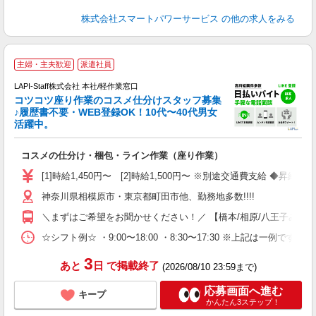
株式会社スマートパワーサービス
の他の求人をみる
★
主婦・主夫歓迎
派遣社員
LAPI-Staff株式会社 本社/軽作業窓口
コツコツ座り作業のコスメ仕分けスタッフ募集
要
♪履歴書不要・WEB登録OK！10代〜40代男女
活躍中。
ご
コスメの仕分け・梱包・ライン作業（座り作業）
入
量
[1]時給1,450円〜 [2]時給1,500円〜 ※別途交通費支給 ◆昇給
迎
神奈川県相模原市・東京都町田市他、勤務地多数!!!!
い
以
＼まずはご希望をお聞かせください！／ 【橋本/相原/八王子みなみ野/
K
☆シフト例☆ ・9:00〜18:00 ・8:30〜17:30 ※上記は
録
3
あと
日
で掲載終了
(2026/08/10 23:59まで)
応募画面へ進む
キープ
かんたん3ステップ！