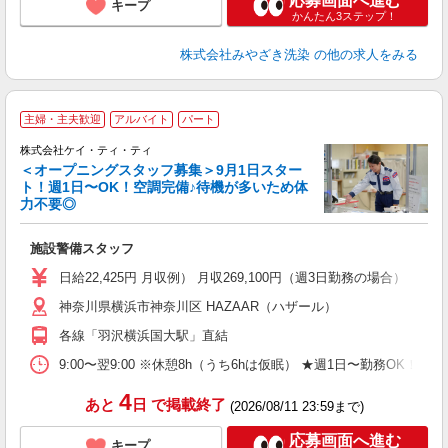
応募画面へ進む
キープ
かんたん3ステップ！
株式会社みやざき洗染
の他の求人をみる
主婦・主夫歓迎
アルバイト
パート
株式会社ケイ・ティ・ティ
＜オープニングスタッフ募集＞9月1日スター
ト！週1日〜OK！空調完備♪待機が多いため体
勤
力不要◎
ル
施設警備スタッフ
入
活
日給22,425円 月収例） 月収269,100円（週3日勤務の場合）
（
神奈川県横浜市神奈川区 HAZAAR（ハザール）
中
ト
各線「羽沢横浜国大駅」直結
務
扶
9:00〜翌9:00 ※休憩8h（うち6hは仮眠） ★週1日〜勤務OK！
ク
4
あと
日
で掲載終了
(2026/08/11 23:59まで)
応募画面へ進む
キープ