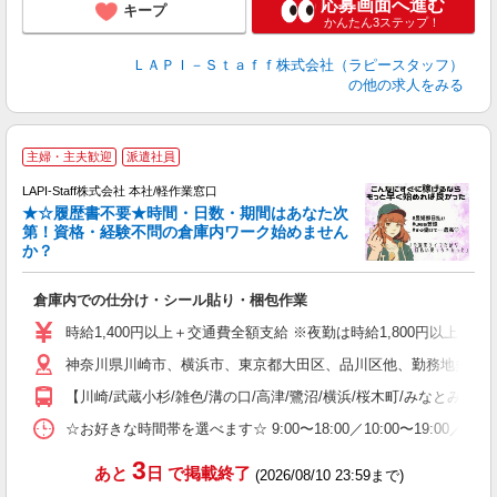
応募画面へ進む
キープ
かんたん3ステップ！
ＬＡＰＩ－Ｓｔａｆｆ株式会社（ラピースタッフ）
の他の求人をみる
主婦・主夫歓迎
派遣社員
LAPI-Staff株式会社 本社/軽作業窓口
★☆履歴書不要★時間・日数・期間はあなた次
第！資格・経験不問の倉庫内ワーク始めません
か？
リ
倉庫内での仕分け・シール貼り・梱包作業
入
量
時給1,400円以上＋交通費全額支給 ※夜勤は時給1,800円以上（深夜手当
迎
神奈川県川崎市、横浜市、東京都大田区、品川区他、勤務地多数!!
い
以
【川崎/武蔵小杉/雑色/溝の口/高津/鷺沼/横浜/桜木町/みなとみらい
K
☆お好きな時間帯を選べます☆ 9:00〜18:00／10:00〜19:
録
3
あと
日
で掲載終了
(2026/08/10 23:59まで)