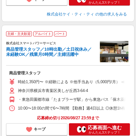
かんたん3ステップ！
株式会社ケイ・ティ・ティ
の他の求人をみる
主婦・主夫歓迎
アルバイト
パート
株式会社スマートパワーサービス
商品管理スタッフ／10時出勤／土日祝休み／
未経験OK／残業月0時間／主婦活躍中
立
商品管理スタッフ
未
方
時給1,350円〜 ※経験による ※他手当あり（5,000円/月） ≪月収
神奈川県横浜市青葉区美しが丘西3-64-4
・東急田園都市線「たまプラーザ駅」から東急バス「保木薬師前」
10:00〜18:00の間で6〜7時間 【勤務】週4日以上 ◎休憩1
応募締め切り2026/08/27 23:59まで
応募画面へ進む
キープ
かんたん3ステップ！