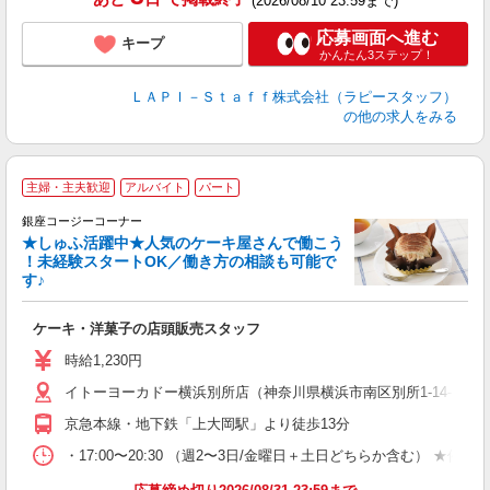
(2026/08/10 23:59まで)
応募画面へ進む
キープ
かんたん3ステップ！
ＬＡＰＩ－Ｓｔａｆｆ株式会社（ラピースタッフ）
の他の求人をみる
主婦・主夫歓迎
アルバイト
パート
銀座コージーコーナー
★しゅふ活躍中★人気のケーキ屋さんで働こう
！未経験スタートOK／働き方の相談も可能で
す♪
ー
ケーキ・洋菓子の店頭販売スタッフ
入
リ
時給1,230円
し
イトーヨーカドー横浜別所店（神奈川県横浜市南区別所1-14-1 
3
K.
京急本線・地下鉄「上大岡駅」より徒歩13分
・17:00〜20:30 （週2〜3日/金曜日＋土日どちらか含む