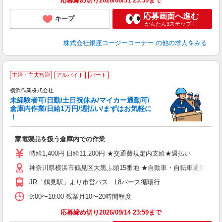
応募締め切り2026/08/31 23:59まで
応募画面へ進む
キープ
かんたん3ステップ！
株式会社銀座コージーコーナー
の他の求人をみる
主婦・主夫歓迎
アルバイト
パート
横浜作業株式会社
未経験者可/日勤/土日祝休み/マイカー通勤可/
倉庫内作業/日給1万円/週払い/まずはお気軽に
！
に
家電製品を扱う倉庫内での作業
未
歴
時給1,400円 日給11,200円 ★交通費規定内支給★週払い
躍
神奈川県横浜市鶴見区大黒ふ頭15番地 ★自動車・自転車通勤可
車
貸
JR「鶴見駅」より市営バス L8バース循環行
9:00〜18:00 残業月10〜20時間程度
応募締め切り2026/09/14 23:59まで