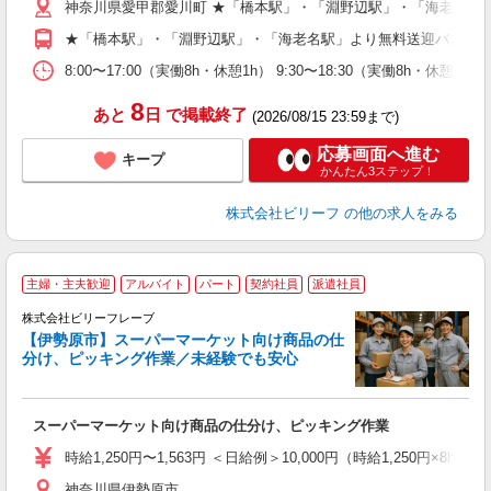
神奈川県愛甲郡愛川町 ★「橋本駅」・「淵野辺駅」・「海老名駅
週
O
★「橋本駅」・「淵野辺駅」・「海老名駅」より無料送迎バスあ
（
8:00〜17:00（実働8h・休憩1h） 9:30〜18:30（実働8h・休憩1
8
あと
日
で掲載終了
(2026/08/15 23:59まで)
応募画面へ進む
キープ
かんたん3ステップ！
株式会社ビリーフ
の他の求人をみる
主婦・主夫歓迎
アルバイト
パート
契約社員
派遣社員
株式会社ビリーフレーブ
【伊勢原市】スーパーマーケット向け商品の仕
大
分け、ピッキング作業／未経験でも安心
ぱ
募
スーパーマーケット向け商品の仕分け、ピッキング作業
入
た
時給1,250円〜1,563円 ＜日給例＞10,000円（時給1,250円×8h）
第
神奈川県伊勢原市
ブ