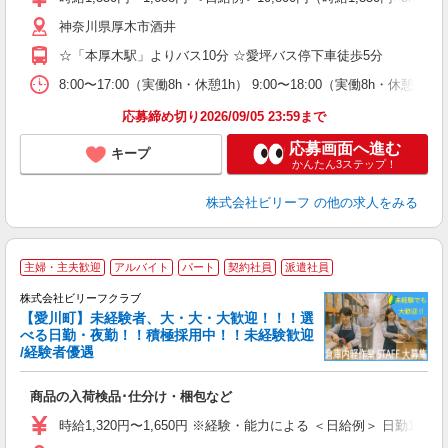
第
神奈川県厚木市酒井
ブ
払
☆「本厚木駅」よりバス10分 ☆愛坪バス停下車徒歩5分
ピ
な
8:00〜17:00（実働8h・休憩1h） 9:00〜18:00（実働8h・休憩1
応募締め切り2026/09/05 23:59まで
応募画面へ進む
キープ
かんたん3ステップ！
株式会社ビリーフ
の他の求人をみる
主婦・主夫歓迎
アルバイト
パート
契約社員
派遣社員
完
株式会社ビリーフクラブ
中
【愛川町】未経験者、大・大・大歓迎！！！選
K
べる日勤・夜勤！！積極採用中！！未経験歓迎
/経験者優遇
お
入
商品の入荷検品･仕分け・梱包など
験
婦
時給1,320円〜1,650円 ※経験・能力による ＜日給例＞ 日勤10,560円
～