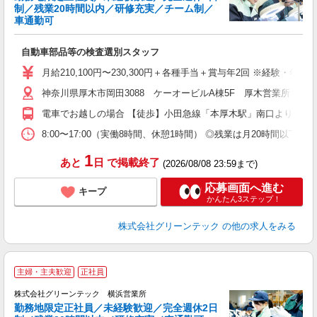
す
制／残業20時間以内／研修充実／チーム制／
車通勤可
い
自動車部品等の検査選別スタッフ
入
月給210,100円〜230,300円＋各種手当＋賞与年2回 ※経験・
迎
神奈川県厚木市岡田3088 ケーオービルA棟5F 厚木営業所 ◎
ル
制
電車でお越しの場合 【徒歩】小田急線「本厚木駅」南口より徒歩3
分
有
8:00〜17:00（実働8時間、休憩1時間） ◎残業は月20時間
産
1
あと
日
で掲載終了
(2026/08/08 23:59まで)
応募画面へ進む
キープ
かんたん3ステップ！
株式会社グリーンテック
の他の求人をみる
主婦・主夫歓迎
正社員
株式会社グリーンテック 横浜営業所
勤務地限定正社員／未経験歓迎／完全週休2日
す