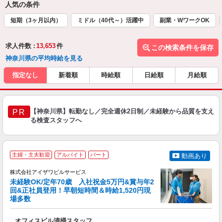
人気の条件
短期（3ヶ月以内）
ミドル（40代～）活躍中
副業・WワークOK
求人件数 :
13,653
件
この検索条件を保存
神奈川県の平均時給を見る
指定なし
新着順
時給順
日給順
月給順
【神奈川県】転勤なし／完全週休2日制／未経験から品質を支え
PR
る検査スタッフへ
主婦・主夫歓迎
アルバイト
パート
動画あり
株式会社アイザワビルサービス
未経験OK/定年70歳 入社祝金5万円&賞与年2
回&正社員登用！早朝短時間＆時給1,520円現
場多数
可
ア
オフィスビル清掃スタッフ
入