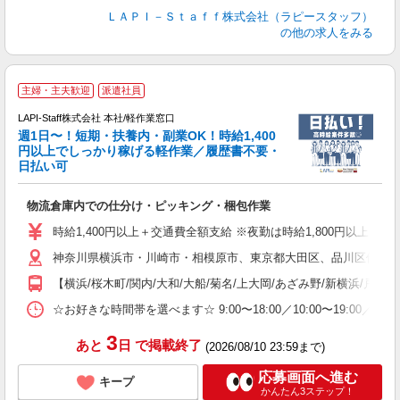
ＬＡＰＩ－Ｓｔａｆｆ株式会社（ラピースタッフ）
の他の求人をみる
■
主婦・主夫歓迎
派遣社員
LAPI-Staff株式会社 本社/軽作業窓口
週1日〜！短期・扶養内・副業OK！時給1,400
円以上でしっかり稼げる軽作業／履歴書不要・
日払い可
給
物流倉庫内での仕分け・ピッキング・梱包作業
入
量
時給1,400円以上＋交通費全額支給 ※夜勤は時給1,800円以上（深夜手当
迎
神奈川県横浜市・川崎市・相模原市、東京都大田区、品川区他、勤務
い
以
【横浜/桜木町/関内/大和/大船/菊名/上大岡/あざみ野/新横浜/戸塚
K
☆お好きな時間帯を選べます☆ 9:00〜18:00／10:00〜19:
録
3
あと
日
で掲載終了
(2026/08/10 23:59まで)
応募画面へ進む
キープ
かんたん3ステップ！