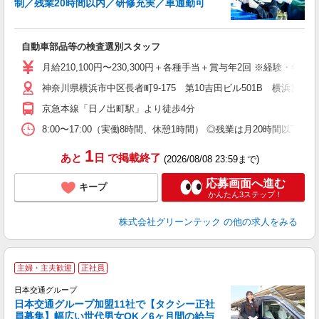
制／残業20時間以内／研修充実／車通勤可
技
自動車部品等の検査選別スタッフ
入
月給210,100円〜230,300円＋各種手当＋賞与年2回 ※経験・
迎
神奈川県横浜市中区長者町9-175 第10吉田ビル501B 横浜営
ル
制
京急本線「日ノ出町駅」より徒歩4分
分
有
8:00〜17:00（実働8時間、休憩1時間） ◎残業は月20時間
産
1
あと
日
で掲載終了
(2026/08/08 23:59まで)
応募画面へ進む
キープ
かんたん3ステップ！
株式会社グリーンテック
の他の求人をみる
主婦・主夫歓迎
正社員
日本交通グループ
日本交通グループ加盟11社で【タクシー正社
＆
員募集】幅広い世代男女OK／6ヶ月間の給与