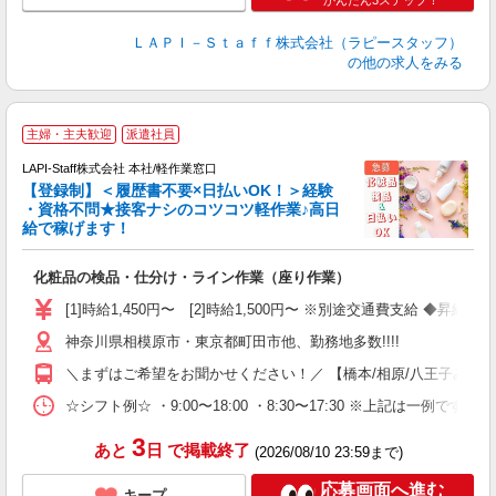
かんたん3ステップ！
ＬＡＰＩ－Ｓｔａｆｆ株式会社（ラピースタッフ）
の他の求人をみる
主婦・主夫歓迎
派遣社員
LAPI-Staff株式会社 本社/軽作業窓口
【登録制】＜履歴書不要×日払いOK！＞経験
・資格不問★接客ナシのコツコツ軽作業♪高日
給で稼げます！
い
化粧品の検品・仕分け・ライン作業（座り作業）
入
量
[1]時給1,450円〜 [2]時給1,500円〜 ※別途交通費支給 ◆昇給
迎
神奈川県相模原市・東京都町田市他、勤務地多数!!!!
い
以
＼まずはご希望をお聞かせください！／ 【橋本/相原/八王子みなみ野/
K
☆シフト例☆ ・9:00〜18:00 ・8:30〜17:30 ※上記は
録
3
あと
日
で掲載終了
(2026/08/10 23:59まで)
応募画面へ進む
キープ