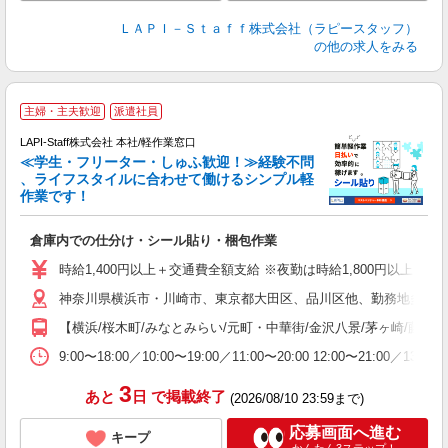
ＬＡＰＩ－Ｓｔａｆｆ株式会社（ラピースタッフ）
の他の求人をみる
主婦・主夫歓迎
派遣社員
LAPI-Staff株式会社 本社/軽作業窓口
≪学生・フリーター・しゅふ歓迎！≫経験不問
、ライフスタイルに合わせて働けるシンプル軽
作業です！
で
倉庫内での仕分け・シール貼り・梱包作業
入
量
時給1,400円以上＋交通費全額支給 ※夜勤は時給1,800円以上（深夜手当
迎
神奈川県横浜市・川崎市、東京都大田区、品川区他、勤務地多数!!
い
以
【横浜/桜木町/みなとみらい/元町・中華街/金沢八景/茅ヶ崎/藤沢/綱
K
9:00〜18:00／10:00〜19:00／11:00〜20:00 
録
3
あと
日
で掲載終了
(2026/08/10 23:59まで)
応募画面へ進む
キープ