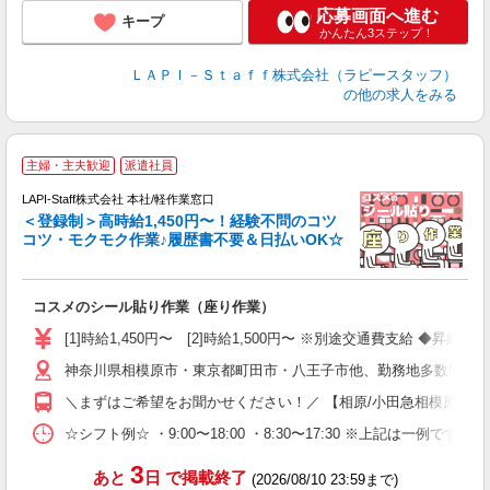
応募画面へ進む
キープ
かんたん3ステップ！
ＬＡＰＩ－Ｓｔａｆｆ株式会社（ラピースタッフ）
の他の求人をみる
主婦・主夫歓迎
派遣社員
LAPI-Staff株式会社 本社/軽作業窓口
＜登録制＞高時給1,450円〜！経験不問のコツ
コツ・モクモク作業♪履歴書不要＆日払いOK☆
す
募
コスメのシール貼り作業（座り作業）
入
量
[1]時給1,450円〜 [2]時給1,500円〜 ※別途交通費支給 ◆昇給
迎
神奈川県相模原市・東京都町田市・八王子市他、勤務地多数!!!!
い
以
＼まずはご希望をお聞かせください！／ 【相原/小田急相模原/古淵/相
K
☆シフト例☆ ・9:00〜18:00 ・8:30〜17:30 ※上記は
録
3
あと
日
で掲載終了
(2026/08/10 23:59まで)