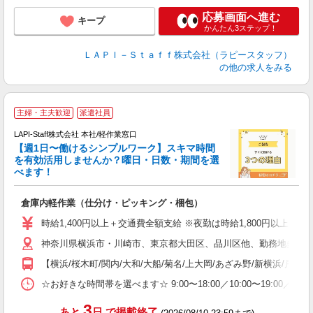
応募画面へ進む
キープ
かんたん3ステップ！
ＬＡＰＩ－Ｓｔａｆｆ株式会社（ラピースタッフ）
の他の求人をみる
★
主婦・主夫歓迎
派遣社員
LAPI-Staff株式会社 本社/軽作業窓口
【週1日〜働けるシンプルワーク】スキマ時間
を有効活用しませんか？曜日・日数・期間を選
べます！
き
入
倉庫内軽作業（仕分け・ピッキング・梱包）
量
迎
時給1,400円以上＋交通費全額支給 ※夜勤は時給1,800円以上（深夜手当
い
神奈川県横浜市・川崎市、東京都大田区、品川区他、勤務地多数!!
以
【横浜/桜木町/関内/大和/大船/菊名/上大岡/あざみ野/新横浜/戸塚
K
録
☆お好きな時間帯を選べます☆ 9:00〜18:00／10:00〜19:
3
あと
日
で掲載終了