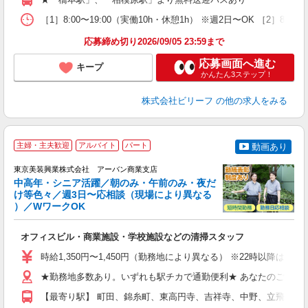
費
［1］8:00〜19:00（実働10h・休憩1h） ※週2日〜OK ［2］8:
応募締め切り2026/09/05 23:59まで
応募画面へ進む
キープ
かんたん3ステップ！
株式会社ビリーフ
の他の求人をみる
主婦・主夫歓迎
アルバイト
パート
動画あり
相
東京美装興業株式会社 アーバン商業支店
日
中高年・シニア活躍／朝のみ・午前のみ・夜だ
ー
け等色々／週3日〜応相談（現場により異なる
0
）／WワークOK
相
入
オフィスビル・商業施設・学校施設などの清掃スタッフ
学
活
時給1,350円〜1,450円（勤務地により異なる） ※22時以降
曜
結
★勤務地多数あり。いずれも駅チカで通勤便利★ あなたのご希望の
り
【最寄り駅】 町田、錦糸町、東高円寺、吉祥寺、中野、立飛、渋