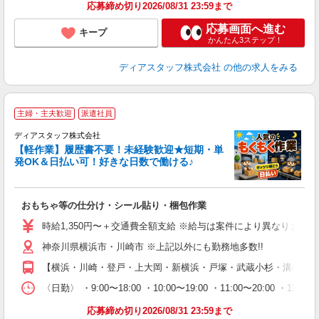
応募締め切り2026/08/31 23:59まで
応募画面へ進む
キープ
かんたん3ステップ！
ディアスタッフ株式会社
の他の求人をみる
主婦・主夫歓迎
派遣社員
ディアスタッフ株式会社
【軽作業】履歴書不要！未経験歓迎★短期・単
発OK＆日払い可！好きな日数で働ける♪
す
おもちゃ等の仕分け・シール貼り・梱包作業
入
量
時給1,350円〜＋交通費全額支給 ※給与は案件により異なります(規定
ー
神奈川県横浜市・川崎市 ※上記以外にも勤務地多数!!
日
間
【横浜・川崎・登戸・上大岡・新横浜・戸塚・武蔵小杉・溝の口 
限
選
〈日勤〉 ・9:00〜18:00 ・10:00〜19:00 ・11:00
O.
応募締め切り2026/08/31 23:59まで