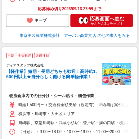
応募締め切り2026/09/16 23:59まで
応募画面へ進む
キープ
かんたん3ステップ！
東京美装興業株式会社 アーバン商業支店
の他の求人をみる
主婦・主夫歓迎
派遣社員
ディアスタッフ株式会社
【軽作業】短期・長期どちらも歓迎！高時給1,
500円以上★自分らしく働ける簡単軽作業！
大
物流倉庫内での仕分け・シール貼り・梱包作業
入
量
時給1,500円〜＋交通費全額支給（規定有） ※給与は案件により異なり
ー
横浜市・川崎市・大田区エリア
日
間
川崎駅、京急川崎駅・武蔵小杉駅・登戸駅・溝の口駅・横浜駅・鶴
限
〈日勤〉 ・9:00〜18:00 ・10:00〜19:00 ・11:00
O.