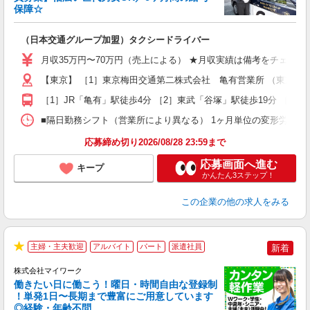
収
保障☆
セ
（日本交通グループ加盟）タクシードライバー
入
迎
月収35万円〜70万円（売上による） ★月収実績は備考をチェック！！
学
【東京】 ［1］東京梅田交通第二株式会社 亀有営業所 （東京都足立区
活
修
［1］JR「亀有」駅徒歩4分 ［2］東武「谷塚」駅徒歩19分 ［3］
■隔日勤務シフト（営業所により異なる） 1ヶ月単位の変形労働時間制
応募締め切り2026/08/28 23:59まで
応募画面へ進む
キープ
かんたん3ステップ！
この企業
の他の求人をみる
主婦・主夫歓迎
アルバイト
パート
派遣社員
新着
★
株式会社マイワーク
働きたい日に働こう！曜日・時間自由な登録制
！単発1日〜長期まで豊富にご用意しています
◎経験・年齢不問