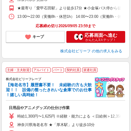
払
★最寄り「愛甲石田駅」より徒歩17分 ★小金塚バス停から徒歩5分
や
通
13:00〜22:00（実働8h・休憩1h） 14:00〜23:00（実働8h・
費
応募締め切り2026/09/05 23:59まで
応募画面へ進む
キープ
かんたん3ステップ！
株式会社ビリーフ
の他の求人をみる
主婦・主夫歓迎
アルバイト
パート
契約社員
派遣社員
株式会社ビリーフレーブ
【海老名市】履歴書不要！ 未経験の方も大歓
迎！！ 設備の整ったきれいな倉庫でのお仕事
♪
！嬉しい高時給！
リ
●
日用品やアニメグッズの仕分け作業
入
た
時給1,300円〜1,625円 ※経験・能力による ＜日給例＞12,350円（時給
第
神奈川県海老名市 ★「厚木駅」より徒歩10分
ブ
払