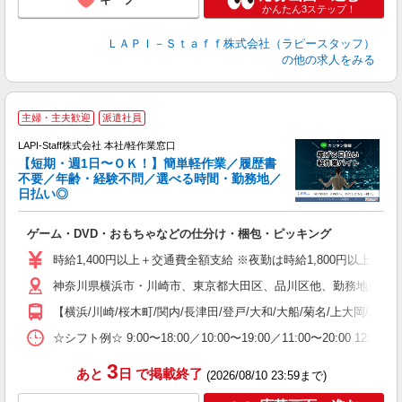
かんたん3ステップ！
ＬＡＰＩ－Ｓｔａｆｆ株式会社（ラピースタッフ）
の他の求人をみる
主婦・主夫歓迎
派遣社員
LAPI-Staff株式会社 本社/軽作業窓口
【短期・週1日〜ＯＫ！】簡単軽作業／履歴書
不要／年齢・経験不問／選べる時間・勤務地／
き
日払い◎
り
で
ゲーム・DVD・おもちゃなどの仕分け・梱包・ピッキング
入
量
時給1,400円以上＋交通費全額支給 ※夜勤は時給1,800円以上（深夜手当
迎
神奈川県横浜市・川崎市、東京都大田区、品川区他、勤務地多数!!
い
以
【横浜/川崎/桜木町/関内/長津田/登戸/大和/大船/菊名/上大岡/あ
K
☆シフト例☆ 9:00〜18:00／10:00〜19:00／11:00〜
録
3
あと
日
で掲載終了
(2026/08/10 23:59まで)