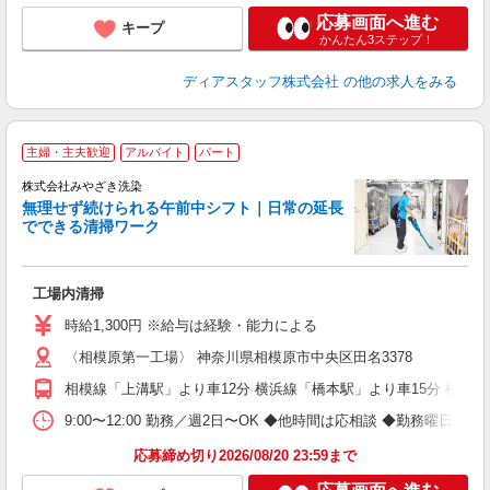
応募画面へ進む
キープ
かんたん3ステップ！
ディアスタッフ株式会社
の他の求人をみる
主婦・主夫歓迎
アルバイト
パート
株式会社みやざき洗染
無理せず続けられる午前中シフト｜日常の延長
でできる清掃ワーク
を
工場内清掃
未
～
時給1,300円 ※給与は経験・能力による
ト
〈相模原第一工場〉 神奈川県相模原市中央区田名3378
通
相模線「上溝駅」より車12分 横浜線「橋本駅」より車15分 横浜
9:00〜12:00 勤務／週2日〜OK ◆他時間は応相談 ◆勤務曜日・
応募締め切り2026/08/20 23:59まで