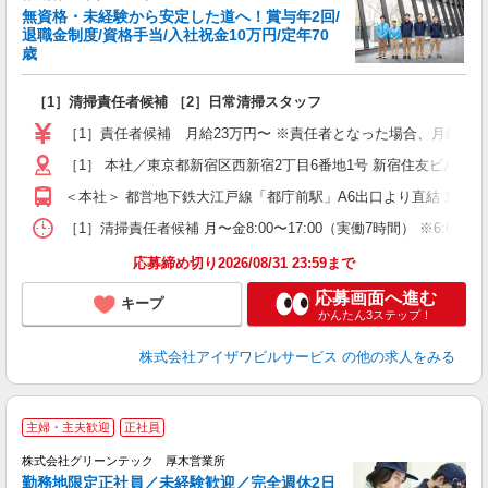
無資格・未経験から安定した道へ！賞与年2回/
退職金制度/資格手当/入社祝金10万円/定年70
歳
い
は
［1］清掃責任者候補 ［2］日常清掃スタッフ
入
夫
［1］責任者候補 月給23万円〜 ※責任者となった場合、月給24.5万
中
煙
［1］ 本社／東京都新宿区西新宿2丁目6番地1号 新宿住友ビル4
＜本社＞ 都営地下鉄大江戸線「都庁前駅」A6出口より直結 東京
ど
［1］清掃責任者候補 月〜金8:00〜17:00（実働7時間） ※6:00〜1
応募締め切り2026/08/31 23:59まで
応募画面へ進む
キープ
かんたん3ステップ！
株式会社アイザワビルサービス
の他の求人をみる
主婦・主夫歓迎
正社員
株式会社グリーンテック 厚木営業所
勤務地限定正社員／未経験歓迎／完全週休2日