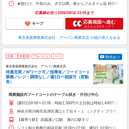
★朝だけ、午前のみ、夕方以降、夜からフルタイム迄 時間帯多数！ご希望に合わせて
応募締め切り2026/09/16 23:59まで
応募画面へ進む
キープ
かんたん3ステップ！
東京美装興業株式会社 アーバン商業支店
の他の求人をみる
主婦・主夫歓迎
アルバイト
パート
動画あり
東京美装興業株式会社 アーバン商業支店
待遇充実／Wワーク可／指導有／フードコート
業務／レジ・調理なし／週3日〜相談可（変動
有）
◆
商業施設内フードコートのテーブル拭き・片付け中心
入
学
(週5日)18:00〜22:00：時給1,300円※土日祝は時給1,430
活
W
神奈川県川崎市高津区溝口１丁目４－１ （ノクティ プラザ 2）
【最寄り駅】 武蔵溝ノ口駅、溝の口駅すぐ
シフト制※勤務日相談可能 18:00〜22:00 週5日 10:00〜16:00