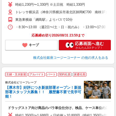
し
時給1,230円〜1,330円 ※土日祝 時給1,330円
3
トレッサ横浜店（神奈川県横浜市港北区師岡町700 南棟1F） ※
ー
東急東横線「綱島駅」よりバスで10分
・8:30〜13:00 （週2日〜/土・日・祝のみ） ・13:00〜1
応募締め切り2026/08/31 23:59まで
応募画面へ進む
キープ
かんたん3ステップ！
株式会社銀座コージーコーナー
の他の求人をみる
主婦・主夫歓迎
アルバイト
パート
契約社員
派遣社員
株式会社ビリーフレーブ
【厚木市】好評につき新規部署オープン！新規
6
部署スタッフ大募集！！ 履歴書不要で見学可
勤
能！
♪.
ドラッグストア向け商品のバラ単位仕分け、検品、ケース単位の店舗仕
入
た
時給1,350円〜1,688円 ＜日給例＞10,800円（時給1,350円×8h