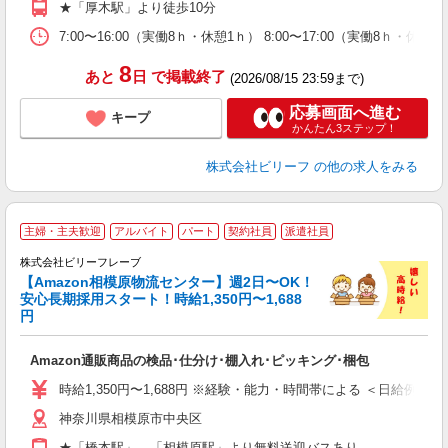
★「厚木駅」より徒歩10分
自
勤
7:00〜16:00（実働8ｈ・休憩1ｈ） 8:00〜17:00（実働8ｈ・休
あ
8
あと
日
で掲載終了
(2026/08/15 23:59まで)
応募画面へ進む
キープ
かんたん3ステップ！
株式会社ビリーフ
の他の求人をみる
A
主婦・主夫歓迎
アルバイト
パート
契約社員
派遣社員
で
株式会社ビリーフレーブ
っ
【Amazon相模原物流センター】週2日〜OK！
安心長期採用スタート！時給1,350円〜1,688
円
待
入
Amazon通販商品の検品･仕分け･棚入れ･ピッキング･梱包
験
婦
時給1,350円〜1,688円 ※経験・能力・時間帯による ＜日給例＞ 15,613
～
神奈川県相模原市中央区
昼
通
★「橋本駅」、「相模原駅」より無料送迎バスあり