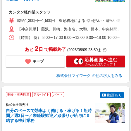
き
カンタン軽作業スタッフ
履
歓
時給1,300円〜1,500円 ※勤務地による ◎日払い・週払い選
躍
（
【神奈川県】 藤沢、川崎、海老名、大和、橋本、中央林間、本厚
週
【時間】 例） 8:00〜17:00 9:00〜13:00 9:00〜
シ
通
2
あと
日
で掲載終了
(2026/08/09 23:59まで)
応募画面へ進む
キープ
かんたん3ステップ！
株式会社マイワーク
の他の求人をみる
主婦・主夫歓迎
アルバイト
パート
動画あり
株式会社清光社
自分のペースで効率よく働ける・稼げる！短時
間／週3日〜／未経験歓迎／頑張りが給与に直
結する検針業務
入
ど