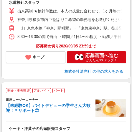
水道検針スタッフ
未
学
出来高制 ★検針件数は、本人の技量に合わせて、1ヶ月毎の予定表を設定
土
フ
神奈川県横浜市内 下記よりご希望の勤務地をお選びください。 ［1］
（
［1］京急本線「神奈川新町駅」・「京急東神奈川駅」徒歩5分、J
8:30〜16:30の間で自由 ・時間／1日4〜5h程度 ・勤務／平日（
応募締め切り2026/09/05 23:59まで
応募画面へ進む
キープ
かんたん3ステップ！
株式会社清光社
の他の求人をみる
主婦・主夫歓迎
アルバイト
パート
銀座コージーコーナー
【未経験OK】バイトデビューの学生さん大歓
迎！＊サポート◎
出
入
ケーキ・洋菓子の店頭販売スタッフ
リ