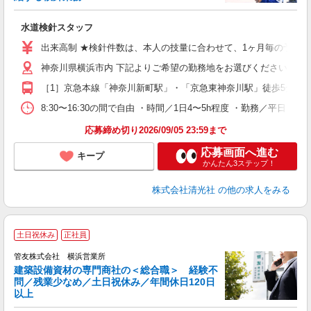
入
ど
水道検針スタッフ
未
学
出来高制 ★検針件数は、本人の技量に合わせて、1ヶ月毎の予定表を設定
土
フ
神奈川県横浜市内 下記よりご希望の勤務地をお選びください。 ［1］
（
［1］京急本線「神奈川新町駅」・「京急東神奈川駅」徒歩5分、J
8:30〜16:30の間で自由 ・時間／1日4〜5h程度 ・勤務／平日（
応募締め切り2026/09/05 23:59まで
応募画面へ進む
キープ
かんたん3ステップ！
株式会社清光社
の他の求人をみる
土日祝休み
正社員
管友株式会社 横浜営業所
建築設備資材の専門商社の＜総合職＞ 経験不
問／残業少なめ／土日祝休み／年間休日120日
以上