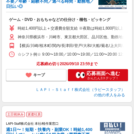
不要／年齢・経験不問／選べる時間・勤務地／
き
日払い◎
り
で
ゲーム・DVD・おもちゃなどの仕分け・梱包・ピッキング
入
量
時給1,400円以上＋交通費全額支給 ※夜勤は時給1,800円以上（深夜手当
迎
神奈川県横浜市・川崎市、東京都大田区、品川区他、勤務地多数!!
い
以
【横浜/川崎/桜木町/関内/長津田/登戸/大和/大船/菊名/上大岡/あ
K
☆シフト例☆ 9:00〜18:00／10:00〜19:00／11:00〜
録
応募締め切り2026/09/10 23:59まで
応募画面へ進む
キープ
かんたん3ステップ！
ＬＡＰＩ－Ｓｔａｆｆ株式会社（ラピースタッフ）
の他の求人をみる
■
土日祝休み
派遣社員
LAPI-Staff株式会社 本社/軽作業窓口
週1日〜！短期・扶養内・副業OK！時給1,400