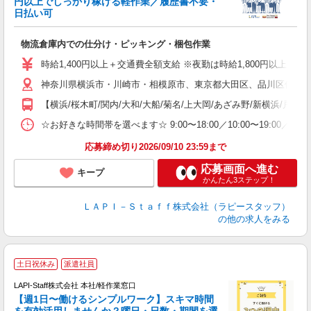
円以上でしっかり稼げる軽作業／履歴書不要・
日払い可
給
物流倉庫内での仕分け・ピッキング・梱包作業
入
量
時給1,400円以上＋交通費全額支給 ※夜勤は時給1,800円以上（深夜手当
迎
神奈川県横浜市・川崎市・相模原市、東京都大田区、品川区他、勤務
い
以
【横浜/桜木町/関内/大和/大船/菊名/上大岡/あざみ野/新横浜/戸塚
K
☆お好きな時間帯を選べます☆ 9:00〜18:00／10:00〜19:
録
応募締め切り2026/09/10 23:59まで
応募画面へ進む
キープ
かんたん3ステップ！
ＬＡＰＩ－Ｓｔａｆｆ株式会社（ラピースタッフ）
の他の求人をみる
★
土日祝休み
派遣社員
LAPI-Staff株式会社 本社/軽作業窓口
【週1日〜働けるシンプルワーク】スキマ時間
を有効活用しませんか？曜日・日数・期間を選