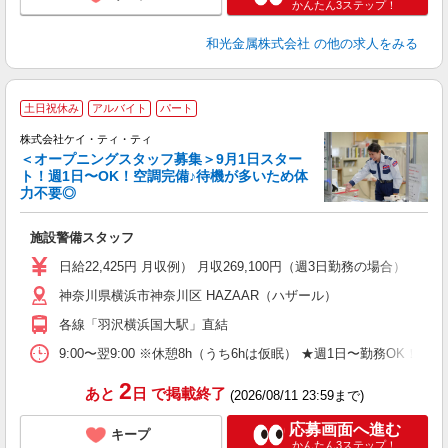
かんたん3ステップ！
和光金属株式会社
の他の求人をみる
土日祝休み
アルバイト
パート
株式会社ケイ・ティ・ティ
＜オープニングスタッフ募集＞9月1日スター
ト！週1日〜OK！空調完備♪待機が多いため体
勤
力不要◎
ル
施設警備スタッフ
入
活
日給22,425円 月収例） 月収269,100円（週3日勤務の場合）
（
神奈川県横浜市神奈川区 HAZAAR（ハザール）
中
ト
各線「羽沢横浜国大駅」直結
務
扶
9:00〜翌9:00 ※休憩8h（うち6hは仮眠） ★週1日〜勤務OK！
ク
2
あと
日
で掲載終了
(2026/08/11 23:59まで)
応募画面へ進む
キープ
かんたん3ステップ！