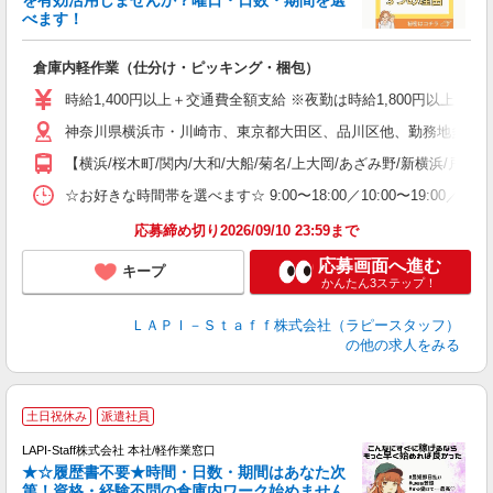
べます！
き
入
倉庫内軽作業（仕分け・ピッキング・梱包）
量
迎
時給1,400円以上＋交通費全額支給 ※夜勤は時給1,800円以上（深夜手当
い
神奈川県横浜市・川崎市、東京都大田区、品川区他、勤務地多数!!
以
【横浜/桜木町/関内/大和/大船/菊名/上大岡/あざみ野/新横浜/戸塚
K
録
☆お好きな時間帯を選べます☆ 9:00〜18:00／10:00〜19:
応募締め切り2026/09/10 23:59まで
応募画面へ進む
キープ
かんたん3ステップ！
ＬＡＰＩ－Ｓｔａｆｆ株式会社（ラピースタッフ）
の他の求人をみる
土日祝休み
派遣社員
LAPI-Staff株式会社 本社/軽作業窓口
★☆履歴書不要★時間・日数・期間はあなた次
第！資格・経験不問の倉庫内ワーク始めません