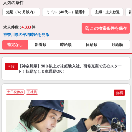
人気の条件
短期（3ヶ月以内）
ミドル（40代～）活躍中
主婦・主夫歓迎
求人件数 :
4,333
件
この検索条件を保存
神奈川県の平均時給を見る
指定なし
新着順
時給順
日給順
月給順
【神奈川県】90％以上が未経験入社、研修充実で安心スター
PR
ト！転勤なし＆車通勤OK！
土日祝休み
正社員
新着
を
入