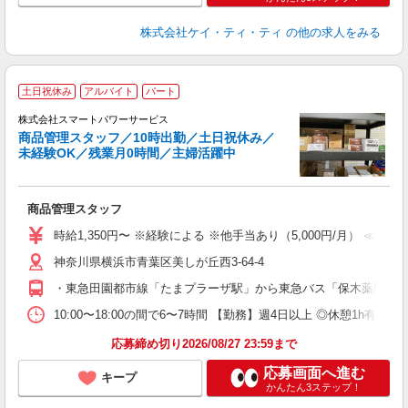
株式会社ケイ・ティ・ティ
の他の求人をみる
土日祝休み
アルバイト
パート
株式会社スマートパワーサービス
商品管理スタッフ／10時出勤／土日祝休み／
未経験OK／残業月0時間／主婦活躍中
立
商品管理スタッフ
未
方
時給1,350円〜 ※経験による ※他手当あり（5,000円/月） ≪月収
神奈川県横浜市青葉区美しが丘西3-64-4
・東急田園都市線「たまプラーザ駅」から東急バス「保木薬師前」
10:00〜18:00の間で6〜7時間 【勤務】週4日以上 ◎休憩1
応募締め切り2026/08/27 23:59まで
応募画面へ進む
キープ
かんたん3ステップ！