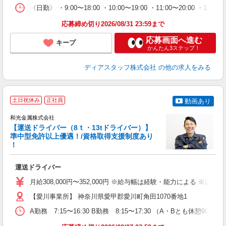
選
〈日勤〉 ・9:00〜18:00 ・10:00〜19:00 ・11:00
O.
応募締め切り2026/08/31 23:59まで
応募画面へ進む
キープ
かんたん3ステップ！
ディアスタッフ株式会社
の他の求人をみる
今
土日祝休み
正社員
動画あり
和光金属株式会社
【運送ドライバー（8ｔ・13tドライバー）】
準中型免許以上優遇！/資格取得支援制度あり
（
！
ベ
運送ドライバー
ボ
月給308,000円〜352,000円 ※給与幅は経験・能力による ※試用
【愛川事業所】 神奈川県愛甲郡愛川町角田1070番地1
A勤務 7:15〜16:30 B勤務 8:15〜17:30 （A・Bとも休憩9