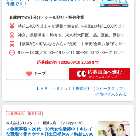
作業です！
で
倉庫内での仕分け・シール貼り・梱包作業
入
量
時給1,400円以上＋交通費全額支給 ※夜勤は時給1,800円以上（深夜手当
迎
神奈川県横浜市・川崎市、東京都大田区、品川区他、勤務地多数!!
い
以
【横浜/桜木町/みなとみらい/元町・中華街/金沢八景/茅ヶ崎/藤沢/綱
K
9:00〜18:00／10:00〜19:00／11:00〜20:00 
録
応募締め切り2026/09/10 23:59まで
応募画面へ進む
キープ
かんたん3ステップ！
ＬＡＰＩ－Ｓｔａｆｆ株式会社（ラピースタッフ）
の他の求人をみる
土日祝休み
派遣社員
株式会社プロスタッフ 横浜支店 【2608yy002v】
＜物流事務＞20代・30代女性活躍中！キレイ
ャ
な職場で働きやすさ◎土日祝休み／時給1,600