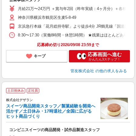
ボ
月給21万〜24万円 ＋賞与年2回（昨年実績：4ヶ月分）＋各種手当
神奈川県横浜市鶴見区生麦5-8-49
京浜急行本線「花月総持寺駅」より徒歩4分 JR鶴見線「国道駅」
8:30〜17:30（実働8時間・休憩1時間） ★残業はほとんどあり
応募締め切り2026/09/08 23:59まで
応募画面へ進む
キープ
かんたん3ステップ！
管友株式会社
の他の求人をみる
土日祝休み
正社員
日
株式会社デザラン
スイーツ商品開発スタッフ／製菓経験を開発へ
活かす／土日休み・17時退社／全国に広がる
で
ヒット商品づくり
勤
家
コンビニスイーツの商品開発・試作品製造スタッフ
入