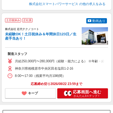
株式会社スマートパワーサービス
の他の求人をみる
土日祝休み
正社員
動画あり
株式会社 近代テクノコート
未経験OK！土日祝休み＆年間休日123日／生
産手当あり！
る
製造スタッフ
未
月給250,000円〜280,000円（経験・能力による） ※年齢・経験に
神奈川県相模原市中央区田名塩田1-2-16
8:00〜17:00（残業平均月10時間）
応募締め切り2026/08/22 23:59まで
応募画面へ進む
キープ
かんたん3ステップ！