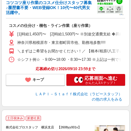
コツコツ座り作業のコスメ仕分けスタッフ募集
要
♪履歴書不要・WEB登録OK！10代〜40代男女
活躍中。
ご
コスメの仕分け・梱包・ライン作業（座り作業）
入
量
[1]時給1,450円〜 [2]時給1,500円〜 ※別途交通費支給 ◆昇給
迎
神奈川県相模原市・東京都町田市他、勤務地多数!!!!
い
以
＼まずはご希望をお聞かせください！／ 【橋本/相原/八王子みなみ野/
K
☆シフト例☆ ・9:00〜18:00 ・8:30〜17:30 ※上記は
録
応募締め切り2026/09/10 23:59まで
応募画面へ進む
キープ
かんたん3ステップ！
ＬＡＰＩ－Ｓｔａｆｆ株式会社（ラピースタッフ）
の他の求人をみる
土日祝休み
派遣社員
に
◎
株式会社プロスタッフ 横浜支店 【2608yy001v】