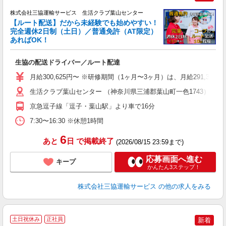
株式会社三協運輸サービス 生活クラブ葉山センター
【ルート配送】だから未経験でも始めやすい！
完全週休2日制（土日）／普通免許（AT限定）
あればOK！
す
生協の配送ドライバー／ルート配達
職
り
月給300,625円〜 ※研修期間（1ヶ月〜3ヶ月）は、月給291,375円
バ
生活クラブ葉山センター （神奈川県三浦郡葉山町一色1743）
得
京急逗子線「逗子・葉山駅」より車で16分
7:30〜16:30 ※休憩1時間
6
あと
日
で掲載終了
(2026/08/15 23:59まで)
応募画面へ進む
キープ
かんたん3ステップ！
株式会社三協運輸サービス
の他の求人をみる
土日祝休み
正社員
新着