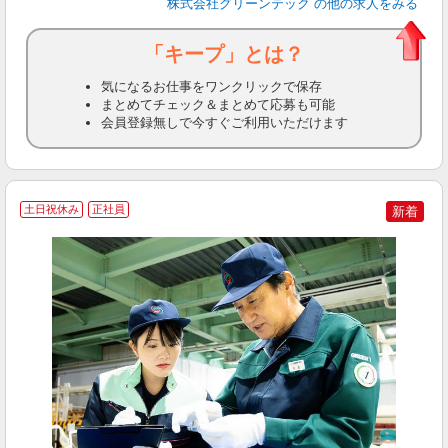
株式会社グリーンテック
の他の求人をみる
「キープ」とは？
気になるお仕事をワンクリックで保存
まとめてチェック＆まとめて応募も可能
会員登録無しで今すぐご利用いただけます
土日祝休み
正社員
新着
を
入
迎
ル
制
分