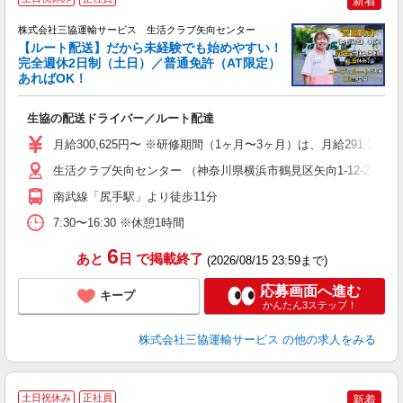
新着
株式会社三協運輸サービス 生活クラブ矢向センター
【ルート配送】だから未経験でも始めやすい！
完全週休2日制（土日）／普通免許（AT限定）
あればOK！
す
生協の配送ドライバー／ルート配達
職
り
月給300,625円〜 ※研修期間（1ヶ月〜3ヶ月）は、月給291,375円
バ
生活クラブ矢向センター （神奈川県横浜市鶴見区矢向1-12-24）
得
南武線「尻手駅」より徒歩11分
7:30〜16:30 ※休憩1時間
6
あと
日
で掲載終了
(2026/08/15 23:59まで)
応募画面へ進む
キープ
かんたん3ステップ！
株式会社三協運輸サービス
の他の求人をみる
土日祝休み
正社員
新着