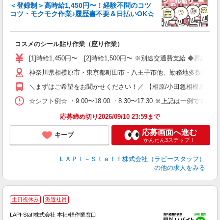
＜登録制＞高時給1,450円〜！経験不問のコツ
コツ・モクモク作業♪履歴書不要＆日払いOK☆
す
募
コスメのシール貼り作業（座り作業）
入
量
[1]時給1,450円〜 [2]時給1,500円〜 ※別途交通費支給 ◆昇給
迎
神奈川県相模原市・東京都町田市・八王子市他、勤務地多数!!!!
い
以
＼まずはご希望をお聞かせください！／ 【相原/小田急相模原/古淵/相
K
☆シフト例☆ ・9:00〜18:00 ・8:30〜17:30 ※上記は
録
応募締め切り2026/09/10 23:59まで
応募画面へ進む
キープ
かんたん3ステップ！
ＬＡＰＩ－Ｓｔａｆｆ株式会社（ラピースタッフ）
の他の求人をみる
★
土日祝休み
派遣社員
LAPI-Staff株式会社 本社/軽作業窓口