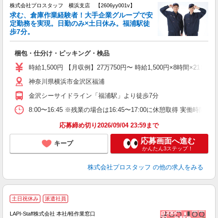
株式会社プロスタッフ 横浜支店 【2606yy001v】
求む、倉庫作業経験者！大手企業グループで安
定勤務を実現。日勤のみ×土日休み。福浦駅徒
す
歩7分。
分
に
梱包・仕分け・ピッキング・検品
高
時給1,500円 【月収例】27万750円〜 時給1,500円×8時間×21
神奈川県横浜市金沢区福浦
金沢シーサイドライン「福浦駅」より徒歩7分
8:00〜16:45 ※残業の場合は16:45〜17:00に休憩取得 実働
応募締め切り2026/09/04 23:59まで
応募画面へ進む
キープ
かんたん3ステップ！
株式会社プロスタッフ
の他の求人をみる
土日祝休み
派遣社員
LAPI-Staff株式会社 本社/軽作業窓口