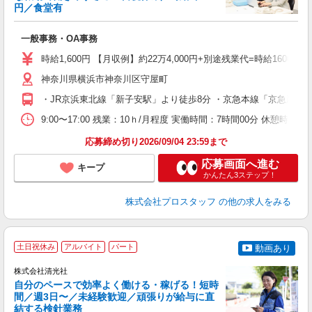
円／食堂有
で
高
一般事務・OA事務
時給1,600円 【月収例】約22万4,000円+別途残業代=時給1600円×
神奈川県横浜市神奈川区守屋町
・JR京浜東北線「新子安駅」より徒歩8分 ・京急本線「京急新子
9:00〜17:00 残業：10ｈ/月程度 実働時間：7時間00分 休憩時
応募締め切り2026/09/04 23:59まで
応募画面へ進む
キープ
かんたん3ステップ！
株式会社プロスタッフ
の他の求人をみる
土日祝休み
アルバイト
パート
動画あり
株式会社清光社
自分のペースで効率よく働ける・稼げる！短時
間／週3日〜／未経験歓迎／頑張りが給与に直
結する検針業務