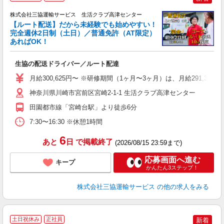
株式会社三協運輸サービス 生活クラブ高津センター
【ルート配送】だから未経験でも始めやすい！
完全週休2日制（土日）／普通免許（AT限定）
あればOK！
す
生協の配送ドライバー／ルート配達
職
り
月給300,625円〜 ※研修期間（1ヶ月〜3ヶ月）は、月給291,375円
バ
神奈川県川崎市宮前区宮崎2-1-1 生活クラブ高津センター
得
田園都市線「宮崎台駅」より徒歩6分
7:30〜16:30 ※休憩1時間
6
あと
日
で掲載終了
(2026/08/15 23:59まで)
応募画面へ進む
キープ
かんたん3ステップ！
株式会社三協運輸サービス
の他の求人をみる
土日祝休み
正社員
新着