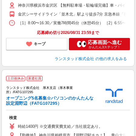
神奈川県横浜市金沢区 【無料駐車場・駐輪場完備】車・バイク・
金沢シーサイドライン「並木北」駅より徒歩7分 京急本線「能見台
［1］8:00〜16:30／実働7時間45分（休憩45分） ［2］6:55
応募締め切り2026/08/31 23:59まで
応募画面へ進む
キープ
かんたん3ステップ！
ランスタッド株式会社
の他の求人をみる
土日祝休み
派遣社員
適
ランスタッド株式会社 厚木支店（厚木事業
所）/FATG107295
オープニング5名募集☆パソコンのかんたんな
設定淵野辺（FATG107295）
員
人
検査
未
時給1400円 ※交通費実費支給／当社規定あり。
【勤務地】 神奈川県相模原市 【淵野辺駅チカ！】 青山大学のすぐ