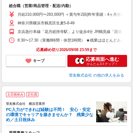
す
総合職（営業/商品管理・配送/内勤）
ボ
月給210,000円〜283,000円 ＋賞与年2回(昨年実績：4ヶ月
神奈川県横浜市鶴見区生麦5-8-49
京浜急行本線「花月総持寺駅」より徒歩4分 JR鶴見線「国道駅」
8:30〜17:30（実働8時間・休憩1時間） ★残業はほとんど
応募締め切り2026/09/08 23:59まで
応募画面へ進む
キープ
かんたん3ステップ！
管友株式会社
の他の求人をみる
土日祝休み
正社員
管友株式会社 横浜営業所
PC入力ができれば経験は不問！ 安心・安定
の環境でキャリアを築きませんか？ 残業少な
め／土日祝休み
う
営業事務スタッフ