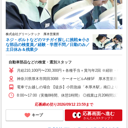
迎
ル
制
分
有
株式会社グリーンテック 厚木営業所
産
ネジ・ボルトなどのマチガイ探しに挑戦★小さ
な部品の検査員／経験・学歴不問／日勤のみ／
土日休み＆残業少
自動車部品などの検査・選別スタッフ
月給210,100円〜230,300円＋各種手当＋賞与年2回 ※経験・
神奈川県厚木市岡田3088 ケーオービルA棟5F 厚木営業所 ◎
電車でお越しの場合 【徒歩】小田急線「本厚木駅」南口より徒歩3
8:00〜17:00（実働8時間、休憩1時間） ◎残業は月20時間
応募締め切り2026/09/12 23:59まで
応募画面へ進む
キープ
かんたん3ステップ！