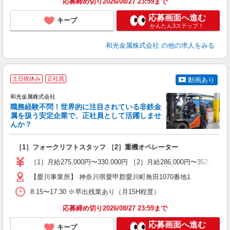
応募締め切り2026/08/27 23:59まで
応募画面へ進む
キープ
かんたん3ステップ！
和光金属株式会社
の他の求人をみる
土日祝休み
正社員
動画あり
和光金属株式会社
職務経験不問！世界的に注目されている非鉄金
属を扱う安定企業で、正社員として活躍しませ
んか？
み
［1］フォークリフトスタッフ ［2］重機オペレーター
ボ
［1］月給275,000円〜330,000円 ［2］月給286,000円〜3
【愛川事業所】 神奈川県愛甲郡愛川町角田1070番地1
8:15〜17:30 ※早出残業あり（月15H程度）
応募締め切り2026/08/27 23:59まで
応募画面へ進む
キープ