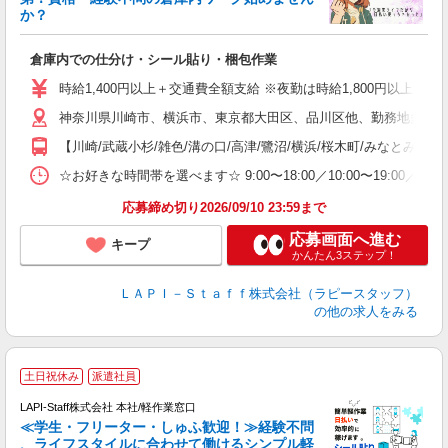
か？
リ
倉庫内での仕分け・シール貼り・梱包作業
入
量
時給1,400円以上＋交通費全額支給 ※夜勤は時給1,800円以上（深夜手当
迎
神奈川県川崎市、横浜市、東京都大田区、品川区他、勤務地多数!!
い
以
【川崎/武蔵小杉/雑色/溝の口/高津/鷺沼/横浜/桜木町/みなとみらい
K
☆お好きな時間帯を選べます☆ 9:00〜18:00／10:00〜19:
録
応募締め切り2026/09/10 23:59まで
応募画面へ進む
キープ
かんたん3ステップ！
ＬＡＰＩ－Ｓｔａｆｆ株式会社（ラピースタッフ）
の他の求人をみる
土日祝休み
派遣社員
LAPI-Staff株式会社 本社/軽作業窓口
≪学生・フリーター・しゅふ歓迎！≫経験不問
、ライフスタイルに合わせて働けるシンプル軽