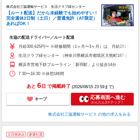
株式会社三協運輸サービス 生活クラブ緑センター
【ルート配送】だから未経験でも始めやすい！
完全週休2日制（土日）／普通免許（AT限定）
あればOK！
す
生協の配送ドライバー／ルート配達
職
り
月給300,625円〜 ※研修期間（1ヶ月〜3ヶ月）は、月給291,375円
バ
生活クラブ緑センター （神奈川県横浜市都筑区大熊町187-1）
得
横浜市営地下鉄ブルーライン「新羽駅」より徒歩14分
7:30〜16:30 ※休憩1時間
6
あと
日
で掲載終了
(2026/08/15 23:59まで)
応募画面へ進む
キープ
かんたん3ステップ！
株式会社三協運輸サービス
の他の求人をみる
土日祝休み
派遣社員