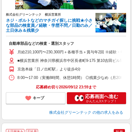
有
産
株式会社グリーンテック 横浜営業所
ネジ・ボルトなどのマチガイ探しに挑戦★小さ
な部品の検査員／経験・学歴不問／日勤のみ／
土日休み＆残業少
自動車部品などの検査・選別スタッフ
月給210,100円〜230,300円＋各種手当＋賞与年2回 ※経験・
■横浜営業所 神奈川県横浜市中区長者町9-175 第10吉田ビル5
京急本線「日ノ出町駅」より徒歩4分
8:00〜17:00（実働8時間、休憩1時間） ◎残業少なめ（月20時間
応募締め切り2026/09/12 23:59まで
応募画面へ進む
キープ
かんたん3ステップ！
株式会社グリーンテック
の他の求人をみる
土日祝休み
正社員