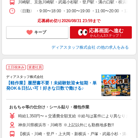
川崎駅、京急川崎駅・武蔵小杉駅・登戸駅・溝の口駅・横浜駅・鶴
限
〈日勤〉 ・9:00〜18:00 ・10:00〜19:00 ・11:00
O.
応募締め切り2026/08/31 23:59まで
応募画面へ進む
キープ
かんたん3ステップ！
ディアスタッフ株式会社
の他の求人をみる
土日祝休み
派遣社員
ディアスタッフ株式会社
【軽作業】履歴書不要！未経験歓迎★短期・単
発OK＆日払い可！好きな日数で働ける♪
す
おもちゃ等の仕分け・シール貼り・梱包作業
入
量
時給1,350円〜＋交通費全額支給 ※給与は案件により異なります(規定
ー
神奈川県横浜市・川崎市 ※上記以外にも勤務地多数!!
日
間
【横浜・川崎・登戸・上大岡・新横浜・戸塚・武蔵小杉・溝の口 
限