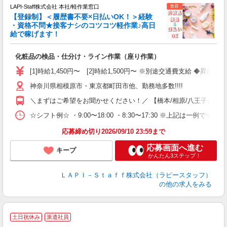
LAPI-Staff株式会社 本社/軽作業窓口
【登録制】＜履歴書不要×日払いOK！＞経験
・資格不問★接客ナシのコツコツ軽作業♪高日
給で稼げます！
い
化粧品の検品・仕分け・ライン作業（座り作業）
入
量
[1]時給1,450円〜 [2]時給1,500円〜 ※別途交通費支給 ◆昇給
迎
神奈川県相模原市・東京都町田市他、勤務地多数!!!!
い
以
＼まずはご希望をお聞かせください！／ 【橋本/相原/八王子みなみ野/
K
☆シフト例☆ ・9:00〜18:00 ・8:30〜17:30 ※上記は
録
応募締め切り2026/09/10 23:59まで
応募画面へ進む
キープ
かんたん3ステップ！
ＬＡＰＩ－Ｓｔａｆｆ株式会社（ラピースタッフ）
の他の求人をみる
土日祝休み
派遣社員