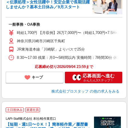
休
＜伝票処理＞女性活躍中！安定企業で長期活躍
な
しませんか？基本土日休み／9月スタート
高
一般事務・OA事務
時給1,700円 【月収例】26万7,000円〜（時給1,700円×7.5H×2
神奈川県川崎市川崎区千鳥町
JR東海道本線「川崎駅」よりバスで25分
8:30〜17:00 残業：月0〜5時間以内 実働時間：7時間30分 休
応募締め切り2026/09/04 23:59まで
応募画面へ進む
キープ
かんたん3ステップ！
株式会社プロスタッフ
の他の求人をみる
土日祝休み
派遣社員
LAPI-Staff株式会社 本社/軽作業窓口
【短期・週1日〜ＯＫ！】簡単軽作業／履歴書