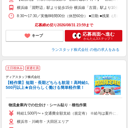
横浜線「淵野辺」駅より徒歩15分 横浜線「古淵」駅より10分 ※
8:30〜17:30／実働8時間00分（休憩60分） ■日勤 ■残業
応募締め切り2026/08/31 23:59まで
応募画面へ進む
キープ
かんたん3ステップ！
ランスタッド株式会社
の他の求人をみる
土日祝休み
派遣社員
ディアスタッフ株式会社
【軽作業】短期・長期どちらも歓迎！高時給1,
500円以上★自分らしく働ける簡単軽作業！
大
物流倉庫内での仕分け・シール貼り・梱包作業
入
量
時給1,500円〜＋交通費全額支給（規定有） ※給与は案件により異なり
ー
横浜市・川崎市・大田区エリア
日
間