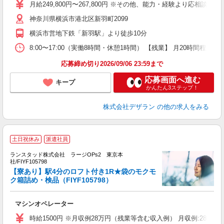
女
月給249,800円〜267,800円 ※その他、能力・経験より応相談 
ナ
神奈川県横浜市港北区新羽町2099
少
横浜市営地下鉄「新羽駅」より徒歩10分
8:00〜17:00（実働8時間・休憩1時間） 【残業】 月2
応募締め切り2026/09/06 23:59まで
応募画面へ進む
キープ
かんたん3ステップ！
株式会社デザラン
の他の求人をみる
土日祝休み
派遣社員
ランスタッド株式会社 ラージOPs2 東京本
社/FIYF105798
【寮あり】駅4分のロフト付き1R★袋のモクモ
ク箱詰め・検品（FIYF105798）
土
マシンオペレーター
未
入
時給1500円 ※月収例28万円（残業等含む収入例） 月収例:280