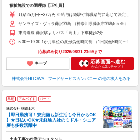
の
福祉施設での調理師【正社員】
早
O
月給25万円〜27万円 ※給与は経験や前職給与に応じて決定します。
O
サンライズ・ヴィラ藤沢羽鳥 （神奈川県藤沢市羽鳥5-5-46）
卒
ク
東海道線 藤沢駅よりバス「高山」下車徒歩2分
0
や
5:30〜19:30 1か月単位の変形労働時間制 （1日実働5時間〜12時間
賃
応募締め切り2026/08/31 23:59まで
応募画面へ進む
キープ
かんたん3ステップ！
株式会社HITOWA フードサービスカンパニー
の他の求人をみる
早朝
アルバイト
パート
株式会社 林間土木
【即日勤務可！寮完備も新生活も今日からOK
り
】★日払いOK★未経験入社のミドル・シニア
円
層も多数活躍中
で
土木工事の作業アシスタント