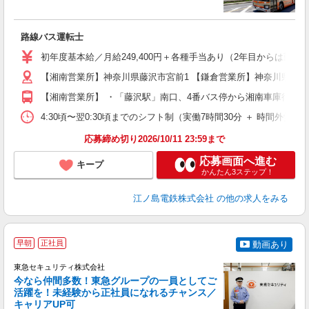
チ
路線バス運転士
ボ
費
初年度基本給／月給249,400円＋各種手当あり（2年目からは勤続給
【湘南営業所】神奈川県藤沢市宮前1 【鎌倉営業所】神奈川県鎌倉市岩
【湘南営業所】 ・「藤沢駅」南口、4番バス停から湘南車庫行き
4:30頃〜翌0:30頃までのシフト制（実働7時間30分 ＋ 時
応募締め切り2026/10/11 23:59まで
応募画面へ進む
キープ
かんたん3ステップ！
江ノ島電鉄株式会社
の他の求人をみる
＼
早朝
正社員
動画あり
東急セキュリティ株式会社
今なら仲間多数！東急グループの一員としてご
活躍を！未経験から正社員になれるチャンス／
キャリアUP可