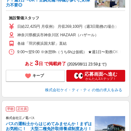
ト！週1日〜OK！空調完備♪待機が多いため体
勤
力不要◎
ル
施設警備スタッフ
入
活
日給22,425円 月収例） 月収269,100円（週3日勤務の場合）
（
神奈川県横浜市神奈川区 HAZAAR（ハザール）
中
ト
各線「羽沢横浜国大駅」直結
務
扶
9:00〜翌9:00 ※休憩8h（うち6hは仮眠） ★週1日〜勤務OK！
ク
3
あと
日
で掲載終了
(2026/08/11 23:59まで)
応募画面へ進む
キープ
かんたん3ステップ！
株式会社ケイ・ティ・ティ
の他の求人をみる
早朝
正社員
株式会社江ノ電バス
バスの運転士からはじめてみませんか！まずは
お気軽に！ 大型二種免許取得養成制度あり！