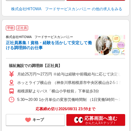
株式会社HITOWA フードサービスカンパニー
の他の求人をみる
早朝
正社員
務
株式会社HITOWA フードサービスカンパニー
正社員募集！資格・経験を活かして安定して働
ける調理師のお仕事
食
の
福祉施設での調理師【正社員】
早
O
月給25万円〜27万円 ※給与は経験や前職給与に応じて決定します。
O
ホッとライブ横山台 （神奈川県相模原市中央区横山台2-5-1 門倉
卒
ク
相模原駅よりバス「横山小学校前」下車徒歩3分
0
や
5:30〜20:00 1か月単位の変形労働時間制 （1日実働5時間〜12時間
賃
応募締め切り2026/08/31 23:59まで
応募画面へ進む
キープ
かんたん3ステップ！