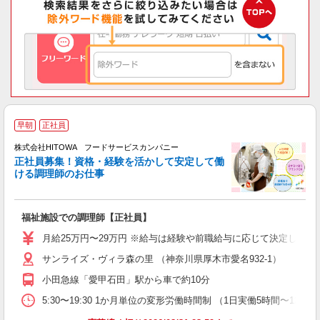
早朝
正社員
務
株式会社HITOWA フードサービスカンパニー
正社員募集！資格・経験を活かして安定して働
ける調理師のお仕事
食
の
福祉施設での調理師【正社員】
早
O
月給25万円〜29万円 ※給与は経験や前職給与に応じて決定します。
O
サンライズ・ヴィラ森の里 （神奈川県厚木市愛名932-1）
卒
ク
小田急線「愛甲石田」駅から車で約10分
0
や
5:30〜19:30 1か月単位の変形労働時間制 （1日実働5時間〜12時間
賃