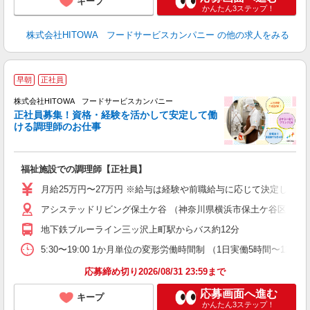
キープ
かんたん3ステップ！
株式会社HITOWA フードサービスカンパニー
の他の求人をみる
早朝
正社員
務
株式会社HITOWA フードサービスカンパニー
正社員募集！資格・経験を活かして安定して働
ける調理師のお仕事
食
の
福祉施設での調理師【正社員】
早
O
月給25万円〜27万円 ※給与は経験や前職給与に応じて決定します。
O
アシステッドリビング保土ケ谷 （神奈川県横浜市保土ケ谷区峰沢町3
卒
ク
地下鉄ブルーライン三ッ沢上町駅からバス約12分
0
や
5:30〜19:00 1か月単位の変形労働時間制 （1日実働5時間〜12時間
賃
応募締め切り2026/08/31 23:59まで
応募画面へ進む
キープ
かんたん3ステップ！