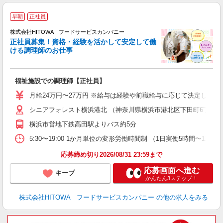
早朝
正社員
務
株式会社HITOWA フードサービスカンパニー
正社員募集！資格・経験を活かして安定して働
ける調理師のお仕事
食
の
福祉施設での調理師【正社員】
早
日
月給24万円〜27万円 ※給与は経験や前職給与に応じて決定します。
未
シニアフォレスト横浜港北 （神奈川県横浜市港北区下田町6丁目30-
婦
～
横浜市営地下鉄高田駅よりバス約5分
フ
5:30〜19:00 1か月単位の変形労働時間制 （1日実働5時間〜12時間
ま
応募締め切り2026/08/31 23:59まで
応募画面へ進む
キープ
かんたん3ステップ！
株式会社HITOWA フードサービスカンパニー
の他の求人をみる