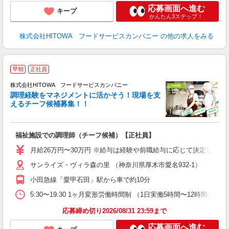
応募画面へ進む
キープ
かんたん3ステップ！
株式会社HITOWA フードサービスカンパニー
の他の求人をみる
早朝
正社員
株式会社HITOWA フードサービスカンパニー
調理経験をマネジメントに活かそう！現場を支
えるチーフ候補募集！！
の
福祉施設での調理師（チーフ候補）【正社員】
早
O
月給26万円〜30万円 ※給与は経験や前職給与に応じて決定します。
O
サンライズ・ヴィラ森の里 （神奈川県厚木市愛名932-1）
卒
ク
小田急線「愛甲石田」駅から車で約10分
0
や
5:30〜19:30 1ヶ月変形労働時間制 （1日実働5時間〜12時間） シフト例 
賃
応募締め切り2026/08/31 23:59まで
応募画面へ進む