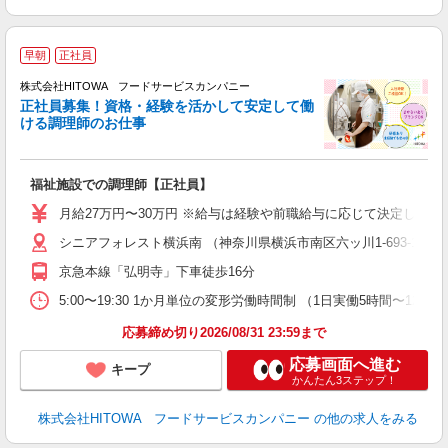
早朝
正社員
務
株式会社HITOWA フードサービスカンパニー
正社員募集！資格・経験を活かして安定して働
ける調理師のお仕事
食
の
福祉施設での調理師【正社員】
早
日
月給27万円〜30万円 ※給与は経験や前職給与に応じて決定します。
未
シニアフォレスト横浜南 （神奈川県横浜市南区六ッ川1-693-18）
婦
～
京急本線「弘明寺」下車徒歩16分
フ
5:00〜19:30 1か月単位の変形労働時間制 （1日実働5時間〜12時間
ま
応募締め切り2026/08/31 23:59まで
応募画面へ進む
キープ
かんたん3ステップ！
株式会社HITOWA フードサービスカンパニー
の他の求人をみる