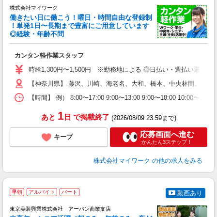
★
株式会社マイワーク
働きたい日に働こう！曜日・時間自由な登録制
！単発1日〜長期まで豊富にご用意しています
◎経験・年齢不問
き
カンタン軽作業スタッフ
履
歓
時給1,300円〜1,500円 ※勤務地による ◎日払い・週払い選
躍
【神奈川県】 藤沢、川崎、海老名、大和、橋本、中央林間、本厚
（
週
【時間】 例） 8:00〜17:00 9:00〜13:00 9:00〜
シ
通
1
あと
日
で掲載終了
(2026/08/09 23:59まで)
応募画面へ進む
キープ
かんたん3ステップ！
株式会社マイワーク
の他の求人をみる
早朝
アルバイト
パート
動画あり
相
東京美装興業株式会社 アーバン商業支店
日