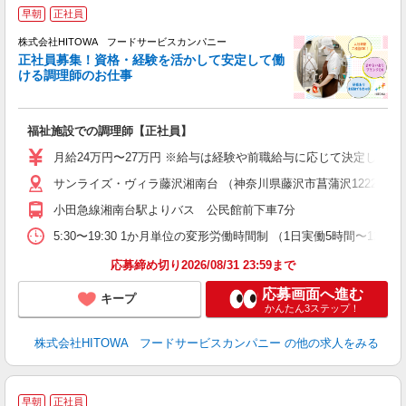
早朝
正社員
務
株式会社HITOWA フードサービスカンパニー
正社員募集！資格・経験を活かして安定して働
ける調理師のお仕事
食
の
福祉施設での調理師【正社員】
早
O
月給24万円〜27万円 ※給与は経験や前職給与に応じて決定します。
O
サンライズ・ヴィラ藤沢湘南台 （神奈川県藤沢市菖蒲沢1222）
卒
ク
小田急線湘南台駅よりバス 公民館前下車7分
0
や
5:30〜19:30 1か月単位の変形労働時間制 （1日実働5時間〜12時間
賃
応募締め切り2026/08/31 23:59まで
応募画面へ進む
キープ
かんたん3ステップ！
株式会社HITOWA フードサービスカンパニー
の他の求人をみる
早朝
正社員