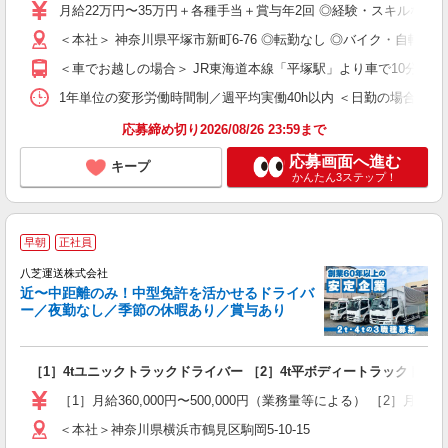
賞
月給22万円〜35万円＋各種手当＋賞与年2回 ◎経験・スキルなどを
イ
補
＜本社＞ 神奈川県平塚市新町6-76 ◎転勤なし ◎バイク・自転
＜車でお越しの場合＞ JR東海道本線「平塚駅」より車で10分 ＜
1年単位の変形労働時間制／週平均実働40h以内 ＜日勤の場合＞ 08:00
応募締め切り2026/08/26 23:59まで
応募画面へ進む
キープ
かんたん3ステップ！
早朝
正社員
す
八芝運送株式会社
近〜中距離のみ！中型免許を活かせるドライバ
ー／夜勤なし／季節の休暇あり／賞与あり
け
す
［1］4tユニックトラックドライバー ［2］4t平ボディートラックドライ
経
活
［1］月給360,000円〜500,000円（業務量等による） ［2］月給30
＜本社＞神奈川県横浜市鶴見区駒岡5-10-15
与