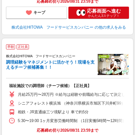
応募締め切り2026/08/31 23:59まで
応募画面へ進む
キープ
かんたん3ステップ！
株式会社HITOWA フードサービスカンパニー
の他の求人をみる
早朝
正社員
株式会社HITOWA フードサービスカンパニー
調理経験をマネジメントに活かそう！現場を支
えるチーフ候補募集！！
の
福祉施設での調理師（チーフ候補）【正社員】
早
日
月給25万円〜28万円 ※給与は経験や前職給与に応じて決定します。
未
シニアフォレスト横浜旭 （神奈川県横浜市旭区下川井町99）
婦
～
相鉄・JR直通線三ツ境駅より 車で約5分
フ
5:30〜19:00 1ヶ月変形労働時間制 （1日実働5時間〜12時間） シフト例 月
ま
応募締め切り2026/08/31 23:59まで