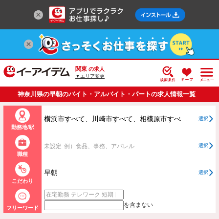
関東
の求人
▼エリア変更
神奈川県の早朝のバイト・アルバイト・パートの求人情報一覧
横浜市すべて、川崎市すべて、相模原市すべて、横浜市、川崎市、相模原市以外すべて
選択
勤務地/駅
未設定
例）食品、事務、アパレル
選択
職種
早朝
選択
こだわり
を含まない
フリーワード