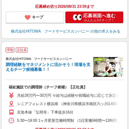
賃
応募締め切り2026/08/31 23:59まで
応募画面へ進む
キープ
かんたん3ステップ！
株式会社HITOWA フードサービスカンパニー
の他の求人をみる
早朝
正社員
株式会社HITOWA フードサービスカンパニー
調理経験をマネジメントに活かそう！現場を支
えるチーフ候補募集！！
の
福祉施設での調理師（チーフ候補）【正社員】
早
日
月給28万円〜30万円 ※給与は経験や前職給与に応じて決定します。
未
シニアフォレスト横浜南 （神奈川県横浜市南区六ッ川1-693-18）
婦
～
京急本線「弘明寺」下車徒歩16分
フ
5:30〜19:00 1ヶ月変形労働時間制 （1日実働5時間〜12時間） シフト例 月
ま