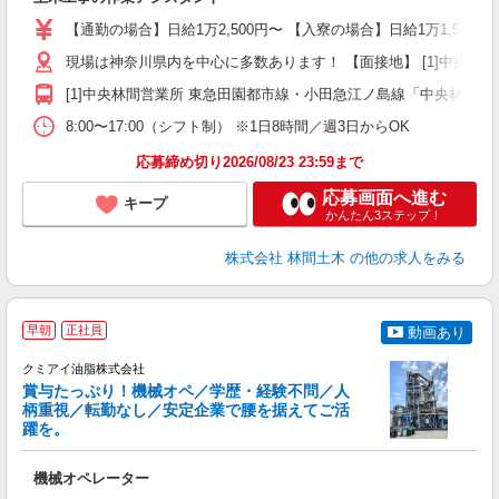
入
場
【通勤の場合】日給1万2,500円〜 【入寮の場合】日給1万1,500円
者
現場は神奈川県内を中心に多数あります！ 【面接地】 [1]中央林間営業
躍
（
[1]中央林間営業所 東急田園都市線・小田急江ノ島線「中央林間駅」
国
8:00〜17:00（シフト制） ※1日8時間／週3日からOK
ボ
応募締め切り2026/08/23 23:59まで
応募画面へ進む
キープ
かんたん3ステップ！
株式会社 林間土木
の他の求人をみる
早朝
正社員
動画あり
クミアイ油脂株式会社
賞与たっぷり！機械オペ／学歴・経験不問／人
柄重視／転勤なし／安定企業で腰を据えてご活
躍を。
仲
機械オペレーター
未