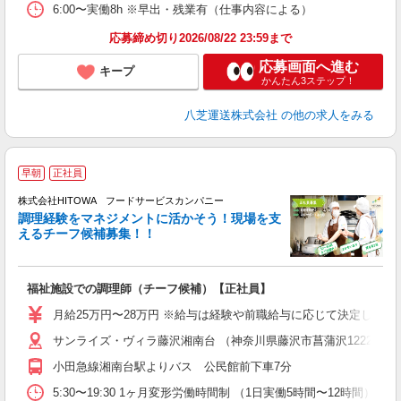
6:00〜実働8h ※早出・残業有（仕事内容による）
応募締め切り2026/08/22 23:59まで
応募画面へ進む
キープ
かんたん3ステップ！
八芝運送株式会社
の他の求人をみる
早朝
正社員
株式会社HITOWA フードサービスカンパニー
調理経験をマネジメントに活かそう！現場を支
えるチーフ候補募集！！
の
福祉施設での調理師（チーフ候補）【正社員】
早
O
月給25万円〜28万円 ※給与は経験や前職給与に応じて決定します。
O
サンライズ・ヴィラ藤沢湘南台 （神奈川県藤沢市菖蒲沢1222）
卒
ク
小田急線湘南台駅よりバス 公民館前下車7分
0
や
5:30〜19:30 1ヶ月変形労働時間制 （1日実働5時間〜12時間） シフト例 