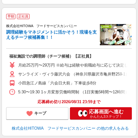
早朝
正社員
株式会社HITOWA フードサービスカンパニー
調理経験をマネジメントに活かそう！現場を支
えるチーフ候補募集！！
の
福祉施設での調理師（チーフ候補）【正社員】
早
O
月給25万円〜29万円 ※給与は経験や前職給与に応じて決定します。
O
サンライズ・ヴィラ藤沢六会 （神奈川県藤沢市亀井野259-1）
卒
ク
小田急江ノ島線「六会日大前」下車徒歩8分
0
や
5:30〜19:30 1ヶ月変形労働時間制 （1日実働5時間〜12時間） シフト例 
賃
応募締め切り2026/08/31 23:59まで
応募画面へ進む
キープ
かんたん3ステップ！
株式会社HITOWA フードサービスカンパニー
の他の求人をみる