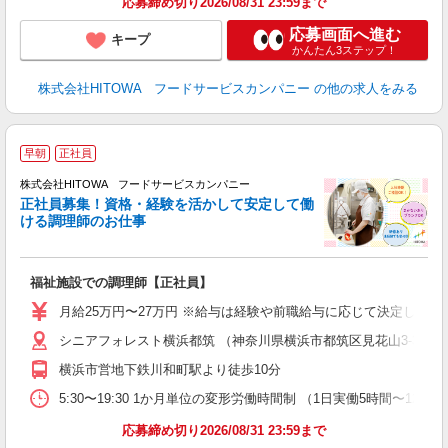
応募締め切り2026/08/31 23:59まで
応募画面へ進む
キープ
かんたん3ステップ！
株式会社HITOWA フードサービスカンパニー
の他の求人をみる
早朝
正社員
務
株式会社HITOWA フードサービスカンパニー
正社員募集！資格・経験を活かして安定して働
ける調理師のお仕事
食
の
福祉施設での調理師【正社員】
早
日
月給25万円〜27万円 ※給与は経験や前職給与に応じて決定します。
未
シニアフォレスト横浜都筑 （神奈川県横浜市都筑区見花山3-31）
婦
～
横浜市営地下鉄川和町駅より徒歩10分
フ
5:30〜19:30 1か月単位の変形労働時間制 （1日実働5時間〜12時間） 
ま
応募締め切り2026/08/31 23:59まで