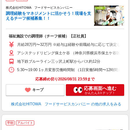
株式会社HITOWA フードサービスカンパニー
調理経験をマネジメントに活かそう！現場を支
えるチーフ候補募集！！
の
福祉施設での調理師（チーフ候補）【正社員】
早
O
月給28万円〜32万円 ※給与は経験や前職給与に応じて決定します。
O
アシステッドリビング保土ケ谷 （神奈川県横浜市保土ケ谷区峰沢町3
卒
ク
地下鉄ブルーライン三ッ沢上町駅からバス約12分
0
や
5:30〜19:00 1ヶ月変形労働時間制 （1日実働5時間〜12時間） シフト例 月
賃
応募締め切り2026/08/31 23:59まで
応募画面へ進む
キープ
かんたん3ステップ！
株式会社HITOWA フードサービスカンパニー
の他の求人をみる
■
早朝
アルバイト