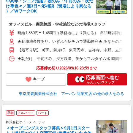
中高年・シニア活躍／朝のみ・午前のみ・夜だ
ー
け等色々／週3日〜応相談（現場により異なる
0
）／WワークOK
相
入
オフィスビル・商業施設・学校施設などの清掃スタッフ
学
活
時給1,350円〜1,450円（勤務地により異なる） ※22時以降
曜
結
★勤務地多数あり。いずれも駅チカで通勤便利★ あなたのご希望の
り
【最寄り駅】 町田、錦糸町、東高円寺、吉祥寺、中野、立飛、渋
★朝だけ、午前のみ、夕方以降、夜からフルタイム迄 時間帯多数！ご希望に合わせて
応募締め切り2026/09/16 23:59まで
応募画面へ進む
キープ
かんたん3ステップ！
東京美装興業株式会社 アーバン商業支店
の他の求人をみる
早朝
アルバイト
パート
株式会社ケイ・ティ・ティ
＜オープニングスタッフ募集＞9月1日スター