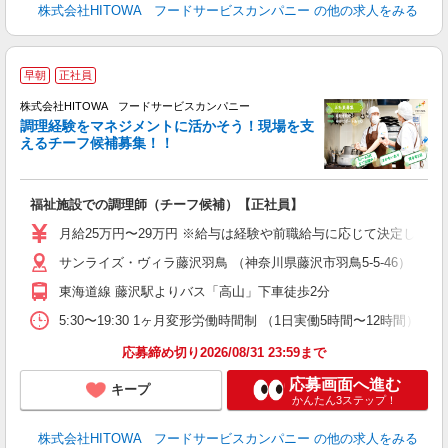
株式会社HITOWA フードサービスカンパニー
の他の求人をみる
早朝
正社員
株式会社HITOWA フードサービスカンパニー
調理経験をマネジメントに活かそう！現場を支
えるチーフ候補募集！！
の
福祉施設での調理師（チーフ候補）【正社員】
早
O
月給25万円〜29万円 ※給与は経験や前職給与に応じて決定します。
O
サンライズ・ヴィラ藤沢羽鳥 （神奈川県藤沢市羽鳥5-5-46）
卒
ク
東海道線 藤沢駅よりバス「高山」下車徒歩2分
0
や
5:30〜19:30 1ヶ月変形労働時間制 （1日実働5時間〜12時間） シフト例 
賃
応募締め切り2026/08/31 23:59まで
応募画面へ進む
キープ
かんたん3ステップ！
株式会社HITOWA フードサービスカンパニー
の他の求人をみる