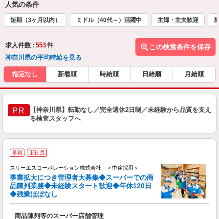
人気の条件
短期（3ヶ月以内）
ミドル（40代～）活躍中
主婦・主夫歓迎
求人件数 :
553
件
この検索条件を保存
神奈川県の平均時給を見る
指定なし
新着順
時給順
日給順
月給順
【神奈川県】転勤なし／完全週休2日制／未経験から品質を支え
PR
る検査スタッフへ
早朝
正社員
スリーエスコーポレーション株式会社 ＜中途採用＞
事業拡大につき管理者大募集◆スーパーでの商
品陳列業務◆未経験スタート歓迎◆年休120日
◆残業ほぼなし
そ
商品陳列等のスーパー店舗管理
未