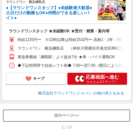
レ
ラウンドワン 横浜綱島店
●【ラウンドワンスタッフ】●未経験者大歓迎●
土日だけの勤務もOK●仲間ができる楽しいバ
は
イト●
高
～
ラウンドワンスタッフ ★未経験OK ★受付・精算・案内等
勤
時給1225円〜 ※22時以降は時給1532円〜 高校1・2年：同時給
ラウンドワン 横浜綱島店 （神奈川県横浜市港北区樽町2-6-40 T-
東急東横線「綱島駅」より徒歩7分 ★車・バイク通勤OK
◆下記時間帯で自由シフト制◆ 7:00〜翌7:00（曜日により異なる） 
応募画面へ進む
キープ
かんたん3ステップ！
株式会社ラウンドワンジャパン
の他の求人をみる
次のページへ
1／19