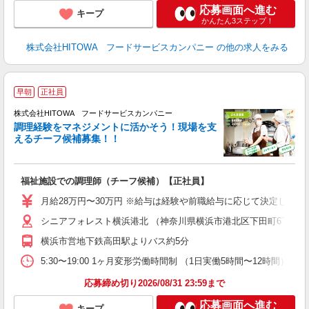
応募画面へ進む
キープ
かんたん3ステップ！
株式会社HITOWA フードサービスカンパニー
の他の求人をみる
早朝
正社員
株式会社HITOWA フードサービスカンパニー
調理経験をマネジメントに活かそう！現場を支
えるチーフ候補募集！！
の
福祉施設での調理師（チーフ候補）【正社員】
早
日
月給28万円〜30万円 ※給与は経験や前職給与に応じて決定します。
未
シニアフォレスト横浜港北 （神奈川県横浜市港北区下田町6丁目30-
婦
～
横浜市営地下鉄高田駅よりバス約5分
フ
5:30〜19:00 1ヶ月変形労働時間制 （1日実働5時間〜12時間） シフト例 月
ま
応募締め切り2026/08/31 23:59まで
応募画面へ進む
キープ