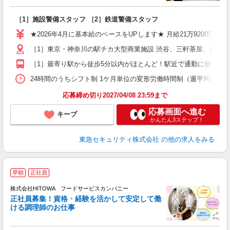
ン
［1］施設警備スタッフ ［2］鉄道警備スタッフ
入
迎
★2026年4月に基本給のベースをUPします★ 月給21万9200円＋
駅
［1］東京・神奈川の駅チカ大型商業施設 渋谷、三軒茶屋、新宿
［1］最寄り駅から徒歩5分以内がほとんど！駅近で通勤に便利！ 
社
24時間のうちシフト制 1ケ月単位の変形労働時間制（週平均実働40時間
応募締め切り2027/04/08 23:59まで
応募画面へ進む
キープ
かんたん3ステップ！
東急セキュリティ株式会社
の他の求人をみる
早朝
正社員
務
株式会社HITOWA フードサービスカンパニー
正社員募集！資格・経験を活かして安定して働
ける調理師のお仕事
食