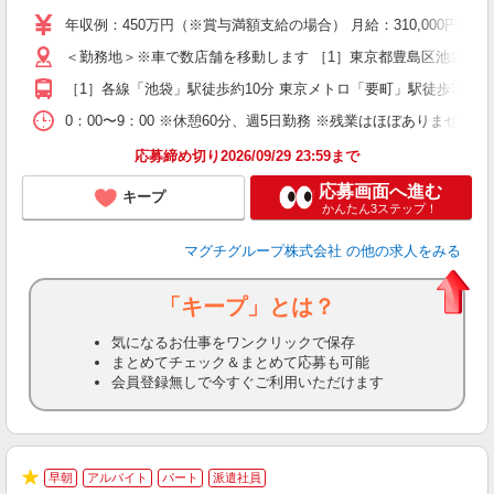
支
年収例：450万円（※賞与満額支給の場合） 月給：310,00
＜勤務地＞※車で数店舗を移動します ［1］東京都豊島区池袋3丁目1-1 
［1］各線「池袋」駅徒歩約10分 東京メトロ「要町」駅徒歩3分 
0：00〜9：00 ※休憩60分、週5日勤務 ※残業はほぼありません！
応募締め切り2026/09/29 23:59まで
応募画面へ進む
キープ
かんたん3ステップ！
マグチグループ株式会社
の他の求人をみる
「キープ」とは？
気になるお仕事をワンクリックで保存
まとめてチェック＆まとめて応募も可能
会員登録無しで今すぐご利用いただけます
早朝
アルバイト
パート
派遣社員