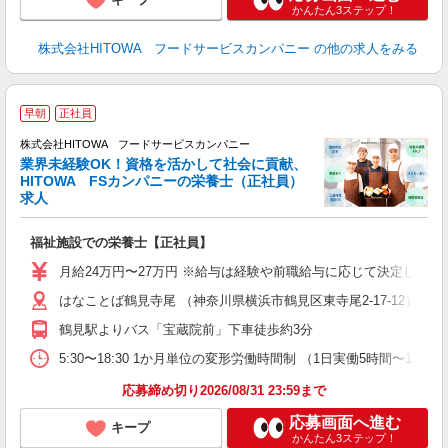
かんたん3ステップ！
株式会社HITOWA フードサービスカンパニー
の他の求人をみる
人
早朝
正社員
株式会社HITOWA フードサービスカンパニー
業界未経験OK！資格を活かして社会に貢献、
HITOWA FSカンパニーの栄養士（正社員）
服
求人
早
日
福祉施設での栄養士【正社員】
未
婦
月給24万円〜27万円 ※給与は経験や前職給与に応じて決定します。
～
はなことば鶴見寺尾 （神奈川県横浜市鶴見区東寺尾2-17-12）
フ
鶴見駅よりバス「宝蔵院前」下車徒歩約3分
ま
5:30〜18:30 1か月単位の変形労働時間制 （1日実働5時間〜12時間
応募締め切り2026/08/31 23:59まで
応募画面へ進む
キープ
かんたん3ステップ！