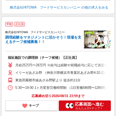
株式会社HITOWA フードサービスカンパニー
の他の求人をみる
早朝
正社員
株式会社HITOWA フードサービスカンパニー
調理経験をマネジメントに活かそう！現場を支
えるチーフ候補募集！！
の
福祉施設での調理師（チーフ候補）【正社員】
早
日
月給25万円〜28万円 ※給与は経験や前職給与に応じて決定します。
未
イリーゼあざみ野 （神奈川県横浜市青葉区あざみ野4-32-2）
婦
～
東急田園都市線あざみ野駅より 徒歩約11分
フ
5:30〜19:00 1ヶ月変形労働時間制 （1日実働5時間〜12時間） シフト例 月
ま
応募締め切り2026/08/31 23:59まで
応募画面へ進む
キープ
かんたん3ステップ！