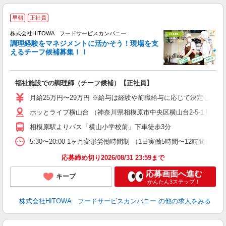
早朝
正社員
株式会社HITOWA フードサービスカンパニー
調理経験をマネジメントに活かそう！現場を支
えるチーフ候補募集！！
の
福祉施設での調理師（チーフ候補）【正社員】
早
O
月給25万円〜29万円 ※給与は経験や前職給与に応じて決定します。
O
ホッとライブ横山台 （神奈川県相模原市中央区横山台2-5-1 門倉
卒
ク
相模原駅よりバス「横山小学校前」下車徒歩3分
0
や
5:30〜20:00 1ヶ月変形労働時間制 （1日実働5時間〜12時間） シフト例 
賃
応募締め切り2026/08/31 23:59まで
応募画面へ進む
キープ
かんたん3ステップ！
株式会社HITOWA フードサービスカンパニー
の他の求人をみる