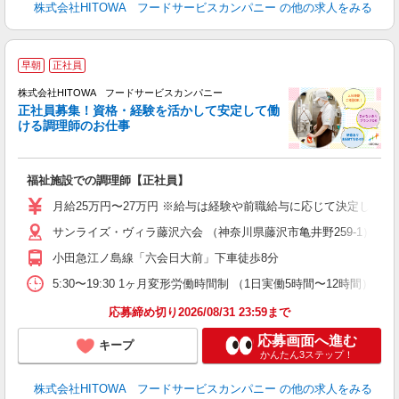
株式会社HITOWA フードサービスカンパニー
の他の求人をみる
早朝
正社員
務
株式会社HITOWA フードサービスカンパニー
正社員募集！資格・経験を活かして安定して働
ける調理師のお仕事
食
の
福祉施設での調理師【正社員】
早
O
月給25万円〜27万円 ※給与は経験や前職給与に応じて決定します。
O
サンライズ・ヴィラ藤沢六会 （神奈川県藤沢市亀井野259-1）
卒
ク
小田急江ノ島線「六会日大前」下車徒歩8分
0
や
5:30〜19:30 1ヶ月変形労働時間制 （1日実働5時間〜12時間） シ
賃
応募締め切り2026/08/31 23:59まで
応募画面へ進む
キープ
かんたん3ステップ！
株式会社HITOWA フードサービスカンパニー
の他の求人をみる