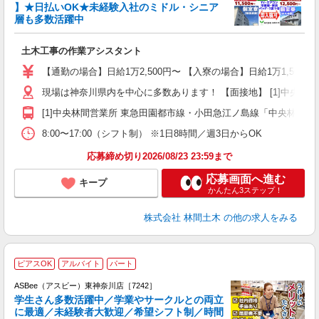
り
】★日払いOK★未経験入社のミドル・シニア
円
層も多数活躍中
で
土木工事の作業アシスタント
入
場
【通勤の場合】日給1万2,500円〜 【入寮の場合】日給1万1,500円
者
現場は神奈川県内を中心に多数あります！ 【面接地】 [1]中央林間営業
躍
（
[1]中央林間営業所 東急田園都市線・小田急江ノ島線「中央林間駅」
国
8:00〜17:00（シフト制） ※1日8時間／週3日からOK
ボ
応募締め切り2026/08/23 23:59まで
応募画面へ進む
キープ
かんたん3ステップ！
株式会社 林間土木
の他の求人をみる
ピアスOK
アルバイト
パート
ASBee（アスビー）東神奈川店［7242］
学生さん多数活躍中／学業やサークルとの両立
に最適／未経験者大歓迎／希望シフト制／時間