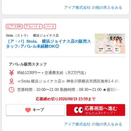
アイア株式会社
の他の求人をみる
―
ピアスOK
アルバイト
パート
Stola.（ストラ） 横浜ジョイナス店
［ア・パ］Stola. 横浜ジョイナス店の販売ス
タッフ♪アパレル未経験OK◎
か
アパレル販売スタッフ
入
時給1230円〜＋交通費支給（月2万円迄）
迎
≪Stola.横浜ジョイナス店≫ 神奈川県横浜市西区南幸1-4 横
型
営業時間：10:00〜21:00 勤務時間：09:30〜21:00 ★
り
応募締め切り2026/08/19 23:59まで
応募画面へ進む
キープ
かんたん3ステップ！
アイア株式会社
の他の求人をみる