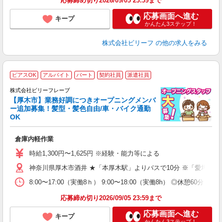
応募締め切り2026/09/05 23:59まで
応募画面へ進む
キープ
かんたん3ステップ！
株式会社ビリーフ
の他の求人をみる
ピアスOK
アルバイト
パート
契約社員
派遣社員
株式会社ビリーフレーブ
た
【厚木市】業務好調につきオープニングメンバ
ー追加募集！髪型・髪色自由/車・バイク通勤
●
OK
♪.
倉庫内軽作業
入
験
時給1,300円〜1,625円 ※経験・能力等による
婦
神奈川県厚木市酒井 ★「本厚木駅」よりバスで10分 ※「愛坪」
～
8:00〜17:00（実働8ｈ） 9:00〜18:00（実働8h） ◎休憩6
げ
K
応募締め切り2026/09/05 23:59まで
応募画面へ進む
キープ
かんたん3ステップ！