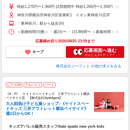
活
時給1,275円〜1,360円 試用期間中 時給1,265円〜1,350円（試用
j
神奈川県横浜市神奈川区富家町1 イオン東神奈川店2F
迎
費
「東神奈川」駅から徒歩3分
＜勤務時間/日数＞ ・週2日〜 ・1日3時間〜 ＜募集時間＞ 16:0
応募締め切り2026/08/25 23:59まで
応募画面へ進む
キープ
かんたん3ステップ！
株式会社ジーフット
の他の求人をみる
k
ピアスOK
アルバイト
パート
《A・P》 ケイトスペードキッズ 三井アウトレット横浜
ベイサイド店 【株式会社StyleAgent】
大人顔負け子ども服ショップ♪《ケイトスペー
ドキッズ 三井アウトレット横浜ベイサイド》
週2日からOK！
入
験
キッズアパレル販売スタッフ/kate spade new york kids
婦