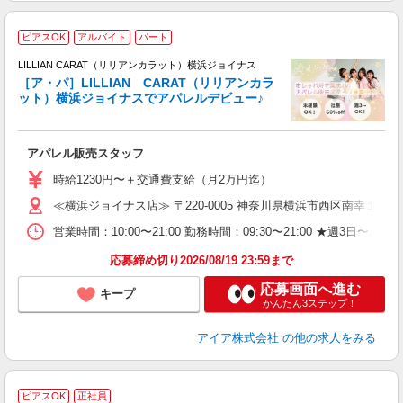
ピアスOK
アルバイト
パート
ラ
LILLIAN CARAT（リリアンカラット）横浜ジョイナス
［ア・パ］LILLIAN CARAT（リリアンカラ
ット）横浜ジョイナスでアパレルデビュー♪
を
校
アパレル販売スタッフ
入
時給1230円〜＋交通費支給（月2万円迄）
迎
≪横浜ジョイナス店≫ 〒220-0005 神奈川県横浜市西区南幸１丁目
型
営業時間：10:00〜21:00 勤務時間：09:30〜21:00 ★
り
応募締め切り2026/08/19 23:59まで
応募画面へ進む
キープ
かんたん3ステップ！
アイア株式会社
の他の求人をみる
ピアスOK
正社員