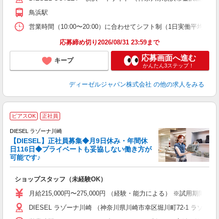
鳥浜駅
取
営業時間（10:00〜20:00）に合わせてシフト制（1日実働平均8ｈ、
応募締め切り2026/08/31 23:59まで
応募画面へ進む
キープ
かんたん3ステップ！
ディーゼルジャパン株式会社
の他の求人をみる
ピアスOK
正社員
DIESEL ラゾーナ川崎
【DIESEL】正社員募集◆月9日休み・年間休
日116日◆プライベートも妥協しない働き方が
可能です♪
イ
ショップスタッフ（未経験OK）
入
第
月給215,000円〜275,000円 （経験・能力による） ※試用期間
る
DIESEL ラゾーナ川崎 （神奈川県川崎市幸区堀川町72-1 ラゾ
り
業