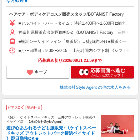
な方歓迎★
ン
入
ヘアケア・ボディケアコスメ販売スタッフ/BOTANIST Factory
者
フ
■アルバイト・パートタイム：時給1,400円〜1,600円 □能力
務
神奈川県横浜市金沢区白帆5-2 《BOTANIST Factory 三井
O
O
■横浜シーサイドライン「鳥浜駅」→徒歩(約5分) ■横浜シーサイド
費
■月〜日曜日：9:30〜20:15 上記時間内シフト制 《シフト例》 ＊ 9:3
応募締め切り2026/08/31 23:59まで
応募画面へ進む
キープ
かんたん3ステップ！
株式会社Style Agent
の他の求人をみる
k
ピアスOK
契約社員
《契》 ケイトスペードキッズ 三井アウトレット横浜ベ
イサイド店 【株式会社Style Agent】
遊び心あふれる子ども服販売♪《ケイトスペー
ドキッズ アウトレットパーク横浜ベイサイド
》即日勤務OK★
自