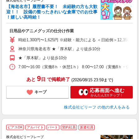
株式会社ビリーフレーブ
【海老名市】履歴書不要！ 未経験の方も大歓
迎！！ 設備の整ったきれいな倉庫でのお仕事
♪
！嬉しい高時給！
リ
●
日用品やアニメグッズの仕分け作業
入
た
時給1,300円〜1,625円 ※経験・能力による ＜日給例＞12,350円（時給
第
神奈川県海老名市 ★「厚木駅」より徒歩10分
ブ
払
★「厚木駅」より徒歩10分
自
勤
7:00〜16:00（実働8ｈ・休憩1ｈ） 8:00〜17:00（実働8ｈ・休
あ
9
あと
日
で掲載終了
(2026/08/15 23:59まで)
応募画面へ進む
キープ
かんたん3ステップ！
株式会社ビリーフ
の他の求人をみる
ピアスOK
アルバイト
パート
契約社員
派遣社員
株式会社ビリーフレーブ