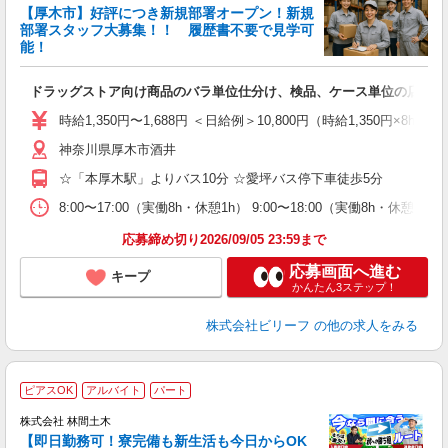
【厚木市】好評につき新規部署オープン！新規
6
部署スタッフ大募集！！ 履歴書不要で見学可
勤
能！
♪.
ドラッグストア向け商品のバラ単位仕分け、検品、ケース単位の店舗仕
入
た
時給1,350円〜1,688円 ＜日給例＞10,800円（時給1,350円×8h
第
神奈川県厚木市酒井
ブ
払
☆「本厚木駅」よりバス10分 ☆愛坪バス停下車徒歩5分
ピ
な
8:00〜17:00（実働8h・休憩1h） 9:00〜18:00（実働8h・休憩1
応募締め切り2026/09/05 23:59まで
応募画面へ進む
キープ
かんたん3ステップ！
株式会社ビリーフ
の他の求人をみる
ピアスOK
アルバイト
パート
株式会社 林間土木
【即日勤務可！寮完備も新生活も今日からOK