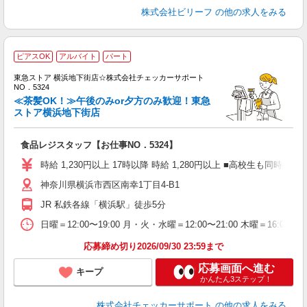
株式会社ビリーフ
の他の求人をみる
ピアスOK
アルバイト
パート
の
(
東急ストア 横浜地下街店☆株式会社チェッカーサポート
入
NO．5324
歓
≪茶髪OK！≫午後のみor夕方のみ歓迎！東急
夫
ストア横浜地下街店
中
勤
食品レジスタッフ【お仕事NO．5324】
べ
ル
時給 1,230円以上 17時以降 時給 1,280円以上 ■高校生も同時給
神奈川県横浜市西区南幸1丁目4-B1
JR 私鉄各線「横浜駅」徒歩5分
日曜＝12:00〜19:00 月・火・水曜＝12:00〜21:00 木曜＝16:
応募締め切り2026/09/30 23:59まで
応募画面へ進む
キープ
かんたん3ステップ！
株式会社チェッカーサポート
の他の求人をみる