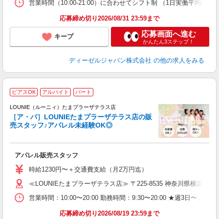
営業時間（10:00-21:00）に合わせてシフト制 （1日実働平均8ｈ、
応募締め切り2026/08/31 23:59まで
取
応募画面へ進む
キープ
かんたん3ステップ！
ディーゼルジャパン株式会社
の他の求人をみる
ピアスOK
アルバイト
パート
へ
け
LOUNIE（ルーニィ）たまプラーザテラス店
［ア・パ］LOUNIEたまプラーザテラス店の販
売スタッフ♪アパレル未経験OK◎
し
アパレル販売スタッフ
入
時給1230円〜＋交通費支給（月2万円迄）
迎
≪LOUNIEたまプラーザテラス店≫ 〒225-8535 神奈川県横浜市青葉区
型
営業時間：10:00〜20:00 勤務時間：9:30〜20:00 ★週
り
応募締め切り2026/08/19 23:59まで