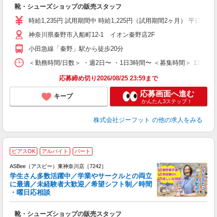
続
靴・シューズショップの販売スタッフ
履
活
時給1,235円 試用期間中 時給1,225円（試用期間2ヶ月） 平日17時まで
j
神奈川県秦野市入船町12-1 イオン秦野店2F
迎
費
小田急線「秦野」駅から徒歩20分
＜勤務時間/日数＞ ・週2日〜 ・1日3時間〜 ＜募集時間＞ 13:0
応募締め切り2026/08/25 23:59まで
応募画面へ進む
キープ
かんたん3ステップ！
株式会社ジーフット
の他の求人をみる
ピアスOK
アルバイト
パート
ASBee（アスビー）東神奈川店［7242］
学生さん多数活躍中／学業やサークルとの両立
に最適／未経験者大歓迎／希望シフト制／時間
・曜日応相談
続
靴・シューズショップの販売スタッフ
履