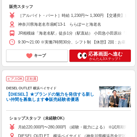
販売スタッフ
［アルバイト・パート］時給 1,230円〜 1,300円 【交通費】
神奈川県海老名市扇町13-1 ららぽーと海老名
JR相模線「海老名駅」徒歩1分（駅直結） 小田急小田原線「海老
9:30〜21:00 ※実働7時間30分、シフト制 【休憩】2回 : お昼1時
応募画面へ進む
キープ
かんたん3ステップ！
ピアスOK
正社員
DIESEL OUTLET 横浜ベイサイド
【DIESEL】★ブランドの魅力を発信する新し
い仲間を募集します◆販売経験者優遇
あ
入
第
ショップスタッフ（未経験OK）
る
り
月給220,000円〜280,000円 （経験・能力による） ※試用期間
業
DIESEL OUTLET 横浜ベイサイド （神奈川県横浜市金沢区