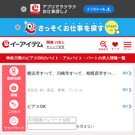
関東
の求人
▼エリア変更
神奈川県のピアスOKのバイト・アルバイト・パートの求人情報一覧
横浜市すべて、川崎市すべて、相模原市すべて、横浜市、川崎市、相模原市以外すべて
選択
勤務地/駅
未設定
例）食品、事務、アパレル
選択
職種
ピアスOK
選択
こだわり
を含まない
フリーワード