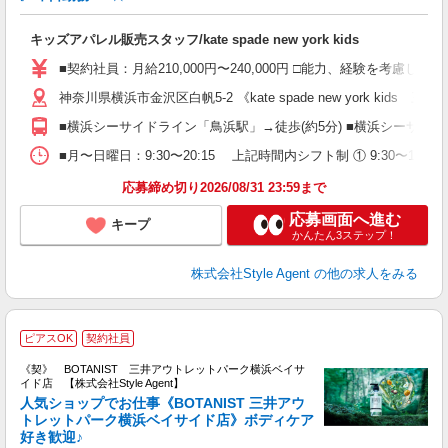
入
歓
キッズアパレル販売スタッフ/kate spade new york kids
ド
髪
■契約社員：月給210,000円〜240,000円 □能力、経験を考慮
し
神奈川県横浜市金沢区白帆5-2 《kate spade new york ki
社
■横浜シーサイドライン「鳥浜駅」→徒歩(約5分) ■横浜シーサイド
■月〜日曜日：9:30〜20:15 上記時間内シフト制 ① 9:30〜18:3
応募締め切り2026/08/31 23:59まで
応募画面へ進む
キープ
かんたん3ステップ！
株式会社Style Agent
の他の求人をみる
B
ピアスOK
契約社員
《契》 BOTANIST 三井アウトレットパーク横浜ベイサ
イド店 【株式会社Style Agent】
人気ショップでお仕事《BOTANIST 三井アウ
トレットパーク横浜ベイサイド店》ボディケア
好き歓迎♪