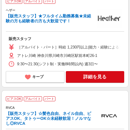
ピアスOK
アルバイト
パート
e
ヘザー
挨
【販売スタッフ】★フルタイム勤務募集★未経
未
験の方も経験者の方も大歓迎です！
2
直
り
販売スタッフ
［アルバイト・パート］時給 1,230円以上(能力・経験による) 雇
アトレ川崎 神奈川県川崎市川崎区駅前本町26-1
9:30〜21:30(シフト制・実働8時間以内) 週3日〜
詳細を見る
キープ
ピアスOK
アルバイト
パート
店
RVCA
未
【販売スタッフ】☆髪色自由、ネイル自由、ピ
ネ
アスOK、タトゥーOK☆未経験歓迎！ノルマな
し◎RVCA