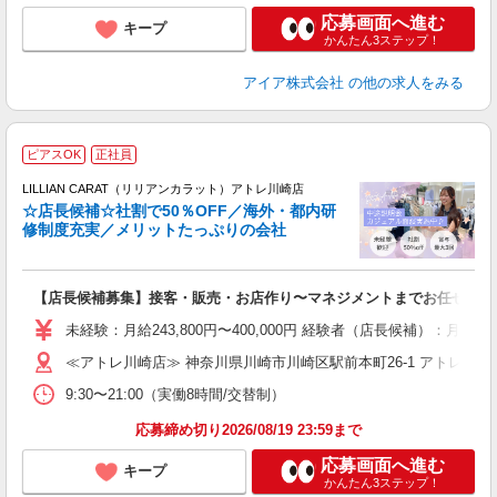
応募画面へ進む
キープ
かんたん3ステップ！
アイア株式会社
の他の求人をみる
ピアスOK
正社員
ご
連
LILLIAN CARAT（リリアンカラット）アトレ川崎店
☆店長候補☆社割で50％OFF／海外・都内研
修制度充実／メリットたっぷりの会社
い
【店長候補募集】接客・販売・お店作り〜マネジメントまでお任せしま
入
た
未経験：月給243,800円〜400,000円 経験者（店長候補）
ス
≪アトレ川崎店≫ 神奈川県川崎市川崎区駅前本町26-1 アトレ川崎1
ぼ
9:30〜21:00（実働8時間/交替制）
割
応募締め切り2026/08/19 23:59まで
応募画面へ進む
キープ
かんたん3ステップ！