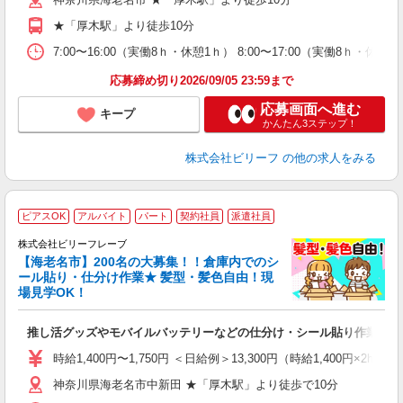
ブ
払
★「厚木駅」より徒歩10分
の
煙
7:00〜16:00（実働8ｈ・休憩1ｈ） 8:00〜17:00（実働8ｈ・休
通
応募締め切り2026/09/05 23:59まで
応募画面へ進む
キープ
かんたん3ステップ！
株式会社ビリーフ
の他の求人をみる
ピアスOK
アルバイト
パート
契約社員
派遣社員
株式会社ビリーフレーブ
【海老名市】200名の大募集！！倉庫内でのシ
ール貼り・仕分け作業★ 髪型・髪色自由！現
場見学OK！
さ
推し活グッズやモバイルバッテリーなどの仕分け・シール貼り作業
入
た
時給1,400円〜1,750円 ＜日給例＞13,300円（時給1,400円×2h+1
第
神奈川県海老名市中新田 ★「厚木駅」より徒歩で10分
ブ
収