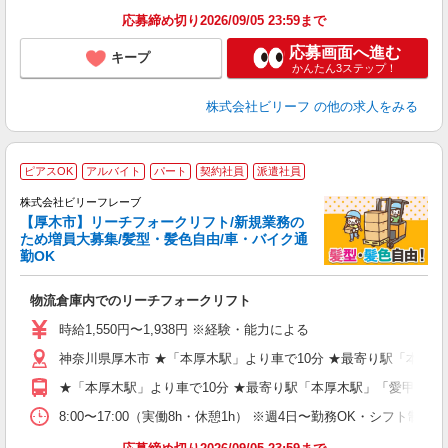
応募締め切り2026/09/05 23:59まで
応募画面へ進む
キープ
かんたん3ステップ！
株式会社ビリーフ
の他の求人をみる
ピアスOK
アルバイト
パート
契約社員
派遣社員
株式会社ビリーフレーブ
能
【厚木市】リーチフォークリフト/新規業務の
●
ため増員大募集/髪型・髪色自由/車・バイク通
勤OK
て
入
物流倉庫内でのリーチフォークリフト
験
婦
時給1,550円〜1,938円 ※経験・能力による
～
神奈川県厚木市 ★「本厚木駅」より車で10分 ★最寄り駅「本厚
げ
★「本厚木駅」より車で10分 ★最寄り駅「本厚木駅」「愛甲石田
K
8:00〜17:00（実働8h・休憩1h） ※週4日〜勤務OK・シフト制