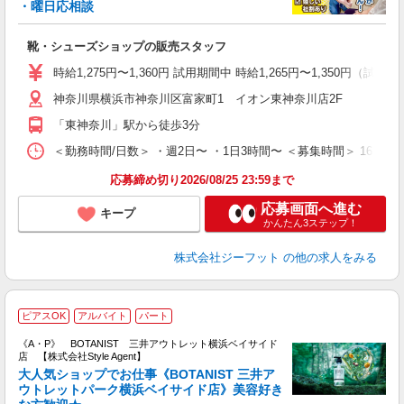
・曜日応相談
続
靴・シューズショップの販売スタッフ
履
活
時給1,275円〜1,360円 試用期間中 時給1,265円〜1,350円（試用
j
神奈川県横浜市神奈川区富家町1 イオン東神奈川店2F
迎
費
「東神奈川」駅から徒歩3分
＜勤務時間/日数＞ ・週2日〜 ・1日3時間〜 ＜募集時間＞ 16:0
応募締め切り2026/08/25 23:59まで
応募画面へ進む
キープ
かんたん3ステップ！
株式会社ジーフット
の他の求人をみる
B
ピアスOK
アルバイト
パート
《A・P》 BOTANIST 三井アウトレット横浜ベイサイド
店 【株式会社Style Agent】
大人気ショップでお仕事《BOTANIST 三井ア
か
ウトレットパーク横浜ベイサイド店》美容好き