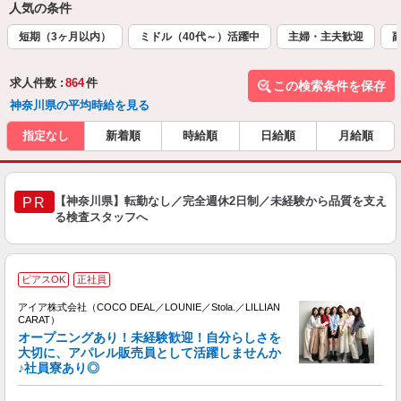
人気の条件
短期（3ヶ月以内）
ミドル（40代～）活躍中
主婦・主夫歓迎
求人件数 :
864
件
この検索条件を保存
神奈川県の平均時給を見る
指定なし
新着順
時給順
日給順
月給順
【神奈川県】転勤なし／完全週休2日制／未経験から品質を支え
PR
る検査スタッフへ
ピアスOK
正社員
アイア株式会社（COCO DEAL／LOUNIE／Stola.／LILLIAN
CARAT）
オープニングあり！未経験歓迎！自分らしさを
大切に、アパレル販売員として活躍しませんか
♪社員寮あり◎
と
入