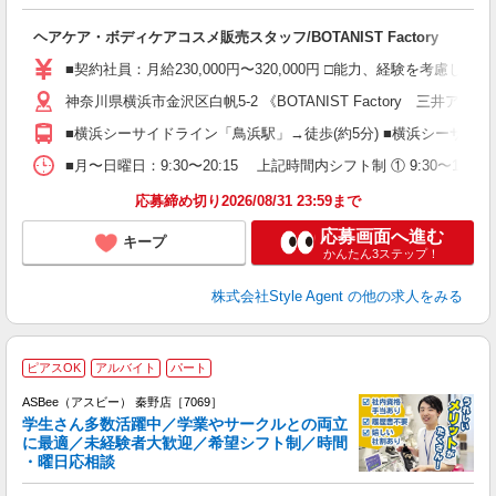
師
入
ヘアケア・ボディケアコスメ販売スタッフ/BOTANIST Factory
第
～
■契約社員：月給230,000円〜320,000円 □能力、経験を考慮
ネ
神奈川県横浜市金沢区白帆5-2 《BOTANIST Factory 三井
ほ
度
■横浜シーサイドライン「鳥浜駅」→徒歩(約5分) ■横浜シーサイド
■月〜日曜日：9:30〜20:15 上記時間内シフト制 ① 9:30〜18:3
応募締め切り2026/08/31 23:59まで
応募画面へ進む
キープ
かんたん3ステップ！
株式会社Style Agent
の他の求人をみる
ピアスOK
アルバイト
パート
ASBee（アスビー） 秦野店［7069］
学生さん多数活躍中／学業やサークルとの両立
に最適／未経験者大歓迎／希望シフト制／時間
・曜日応相談