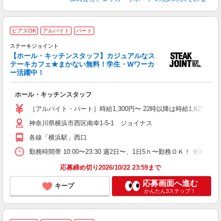
ピアスOK
アルバイト
パート
ステーキジョイント
【ホール・キッチンスタッフ】カジュアルなス
ッ
テーキカフェ★まかない無料！学生・Wワーカ
p
ー活躍中！
未
髪
ホール・キッチンスタッフ
保
［アルバイト・パート］時給1,300円〜 22時以降は時給1,625円〜
神奈川県横浜市西区南幸1-5-1 ジョイナス
各線「横浜駅」西口
勤務時間帯 10:00〜23:30 週2日〜、1日5ｈ〜勤務ＯＫ！ ※終電
応募締め切り2026/10/22 23:59まで
応募画面へ進む
キープ
かんたん3ステップ！
接