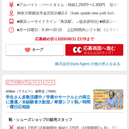
フ
■アルバイト・パートタイム：時給1,250円〜1,300円 販売職(
ア
神奈川県横浜市金沢区白帆5-2 《kate spade new york ki
未
■横浜シーサイドライン「鳥浜駅」→徒歩(約5分) ■横浜シーサイド
■月〜日曜日：9:30〜20:15 上記時間内シフト制 《シフト例》 ＊ 9:30
応募締め切り2026/08/31 23:59まで
応募画面へ進む
キープ
かんたん3ステップ！
株式会社Style Agent
の他の求人をみる
ピアスOK
アルバイト
パート
ASBee（アスビー） 秦野店［7069］
学生さん多数活躍中／学業やサークルとの両立
に最適／未経験者大歓迎／希望シフト制／時間
・曜日応相談
続
靴・シューズショップの販売スタッフ
履
活
時給1,235円 試用期間中 時給1,225円（試用期間2ヶ月） 平日17時まで