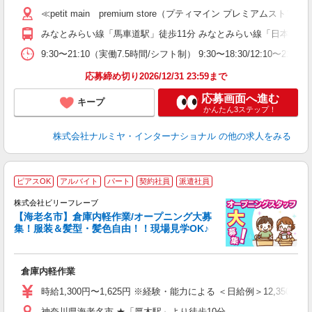
≪petit main premium store（プティマイン プレミア
みなとみらい線「馬車道駅」徒歩11分 みなとみらい線「日本大通
9:30〜21:10（実働7.5時間/シフト制） 9:30〜18:30
応募締め切り2026/12/31 23:59まで
応募画面へ進む
キープ
かんたん3ステップ！
株式会社ナルミヤ・インターナショナル
の他の求人をみる
ピアスOK
アルバイト
パート
契約社員
派遣社員
か
株式会社ビリーフレーブ
場
【海老名市】倉庫内軽作業/オープニング大募
も
集！服装＆髪型・髪色自由！！現場見学OK♪
ち
倉庫内軽作業
入
た
時給1,300円〜1,625円 ※経験・能力による ＜日給例＞12,350円（時給
第
神奈川県海老名市 ★「厚木駅」より徒歩10分