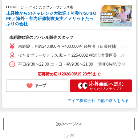
ご
連
LOUNIE（ルーニィ）たまプラーザテラス店
未経験からのチャレンジ大歓迎！社割で50％O
FF／海外・都内研修制度充実／メリットたっ
ぷりの会社
い
未経験歓迎のアパレル販売スタッフ
入
未経験：月給243,800円〜400,000円 経験者（店長候補
迎
≪たまプラーザテラス店≫ 〒225-0002 横浜市青葉区美しが丘1-1-2
型
平日/9:30〜22:00 土・日・祝/9:30〜21:00 （実働8時間/交替制）
り
応募締め切り2026/08/19 23:59まで
応募画面へ進む
キープ
かんたん3ステップ！
アイア株式会社
の他の求人をみる
次のページへ
1／29