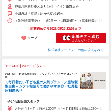
j
神奈川県秦野市入船町12-1 イオン秦野店2F
迎
費
小田急線「秦野」駅から徒歩20分
＜勤務時間/日数＞ ・週2日〜 ・1日3時間〜 ＜募集時間＞ 13:0
応募締め切り2026/08/25 23:59まで
応募画面へ進む
キープ
かんたん3ステップ！
株式会社ジーフット
の他の求人をみる
ピアスOK
アルバイト
パート
ス
petit main premium store マリンアンドウォークヨコハマ
店
ま
＼毎日着たい子ども服の人気ブランド／服装髪
イ
型自由＋シフト相談可で働きやすさ◎・社員登
用制度あり
（
履
方
子ども服販売スタッフ
入社から3ヶ月：時給1,300円 ※4ヶ月目以降は時給1,230〜1