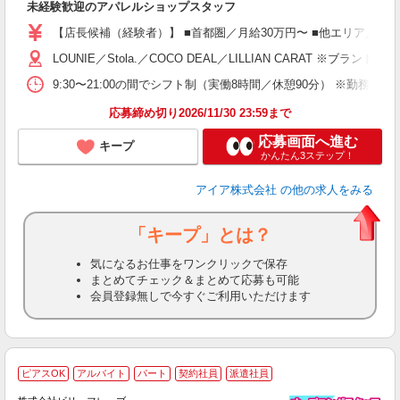
未経験歓迎のアパレルショップスタッフ
迎
【店長候補（経験者）】 ■首都圏／月給30万円〜 ■他エリア／月給25万
型
LOUNIE／Stola.／COCO DEAL／LILLIAN 
9:30〜21:00の間でシフト制（実働8時間／休憩90分） ※勤務時
り
応募締め切り2026/11/30 23:59まで
応募画面へ進む
キープ
かんたん3ステップ！
アイア株式会社
の他の求人をみる
「キープ」とは？
気になるお仕事をワンクリックで保存
まとめてチェック＆まとめて応募も可能
会員登録無しで今すぐご利用いただけます
ピアスOK
アルバイト
パート
契約社員
派遣社員