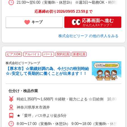
21:00〜翌6:00（実働8h・休憩1h） ※週3日〜勤務OK・時間
勤
禁
応募締め切り2026/09/05 23:59まで
交
応募画面へ進む
キープ
かんたん3ステップ！
株式会社ビリーフ
の他の求人をみる
ピアスOK
アルバイト
パート
契約社員
派遣社員
株式会社ビリーフレーブ
【厚木市】☆業績好調の為、今だけの特別時給
8
☆♪安定して長期的に働くことが出来ます！！
自
入
仕分け・検品作業
験
婦
時給1,350円〜1,688円 ※経験・能力による ☆日給例 10,800円（時給
～
神奈川県厚木市酒井
給
日
★「愛坪」バス停より徒歩5分
ピ
K
8:00〜17:00（実働8h・休憩1h） 9:00〜18:00（実働8h・休憩1