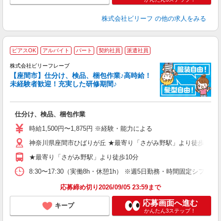
株式会社ビリーフ
の他の求人をみる
ピアスOK
アルバイト
パート
契約社員
派遣社員
完
株式会社ビリーフレーブ
【座間市】仕分け、検品、梱包作業♪高時給！
未経験者歓迎！充実した研修期間♪
お
入
た
仕分け、検品、梱包作業
第
ミ
時給1,500円〜1,875円 ※経験・能力による
払
神奈川県座間市ひばりが丘 ★最寄り「さがみ野駅」より徒歩10分
ト
バ
★最寄り「さがみ野駅」より徒歩10分
8:30〜17:30（実働8h・休憩1h） ※週5日勤務・時間固定シフト制
応募締め切り2026/09/05 23:59まで
応募画面へ進む
キープ
かんたん3ステップ！