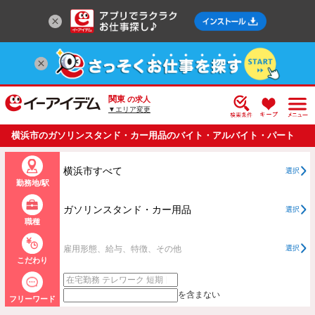
関東
の求人
▼エリア変更
横浜市のガソリンスタンド・カー用品のバイト・アルバイト・パート
の求人情報一覧
横浜市すべて
選択
勤務地/駅
ガソリンスタンド・カー用品
選択
職種
雇用形態、給与、特徴、その他
選択
こだわり
を含まない
フリーワード