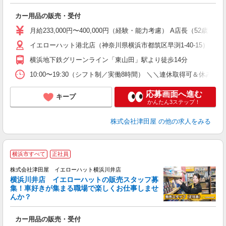
長
カー用品の販売・受付
月給233,000円〜400,000円（経験・能力考慮） A店長（52歳）
イエローハット港北店（神奈川県横浜市都筑区早渕1-40-15） ★
横浜地下鉄グリーンライン「東山田」駅より徒歩14分
10:00〜19:30（シフト制／実働8時間） ＼＼連休取得可＆
応募画面へ進む
キープ
かんたん3ステップ！
株式会社津田屋
の他の求人をみる
横浜市すべて
正社員
株式会社津田屋 イエローハット横浜川井店
横浜川井店 イエローハットの販売スタッフ募
集！車好きが集まる職場で楽しくお仕事しませ
んか？
ュ
カー用品の販売・受付