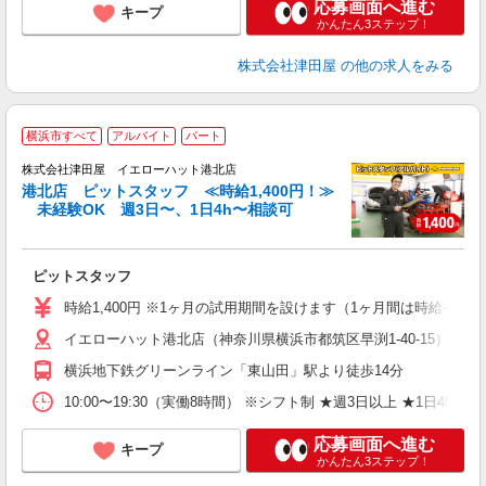
応募画面へ進む
キープ
かんたん3ステップ！
株式会社津田屋
の他の求人をみる
横浜市すべて
アルバイト
パート
株式会社津田屋 イエローハット港北店
港北店 ピットスタッフ ≪時給1,400円！≫
未経験OK 週3日〜、1日4h〜相談可
の
ピットスタッフ
時給1,400円 ※1ヶ月の試用期間を設けます（1ヶ月間は時給-100
イエローハット港北店（神奈川県横浜市都筑区早渕1-40-15） 
横浜地下鉄グリーンライン「東山田」駅より徒歩14分
10:00〜19:30（実働8時間） ※シフト制 ★週3日以上 ★1日
応募画面へ進む
キープ
かんたん3ステップ！