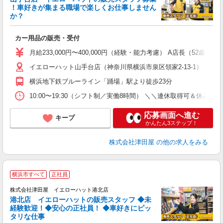
！車好きが集まる職場で楽しくお仕事しません
か？
で
カー用品の販売・受付
月給233,000円〜400,000円（経験・能力考慮） A店長（52歳）
イエローハット山手台店（神奈川県横浜市泉区領家2-13-1） ★
横浜地下鉄ブルーライン「踊場」駅より徒歩23分
10:00〜19:30（シフト制／実働8時間） ＼＼連休取得可＆
応募画面へ進む
キープ
かんたん3ステップ！
株式会社津田屋
の他の求人をみる
横浜市すべて
正社員
株式会社津田屋 イエローハット港北店
港北店 イエローハットの販売スタッフ ◆未
経験歓迎！◆安心の正社員！ ◆車好きにピッ
タリな仕事