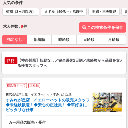
人気の条件
短期（3ヶ月以内）
ミドル（40代～）活躍中
主婦・主夫歓迎
求人件数 :
8
件
この検索条件を保存
指定なし
新着順
時給順
日給順
月給順
【神奈川県】転勤なし／完全週休2日制／未経験から品質を支え
PR
る検査スタッフへ
横浜市すべて
正社員
株式会社津田屋 イエローハットすみれが丘店
すみれが丘店 イエローハットの販売スタッフ
◆未経験歓迎！◆安心の正社員！ ◆車好きに
ピッタリな仕事
長
カー用品の販売・受付