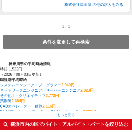
株式会社津田屋
の他の求人をみる
1／1
条件を変更して再検索
神奈川県の平均時給情報
時給 1,522円
（2026年08月03日更新）
職種別平均時給
システムエンジニア・プログラマー
2,940円
ネットワークエンジニア・サーバーエンジニア
2,923円
その他IT・クリエイティブ
2,773円
薬剤師
2,684円
CADオペレーター・積算
2,116円
WEBデザイナー・コーダー・WEBオペレーター
2,100円
もっと見る
英会話・語学関連
2,057円
ゲームクリエイター・テスター
2,025円
横浜市内の区でバイト・アルバイト・パートを絞り込む
購買・資材
2,000円