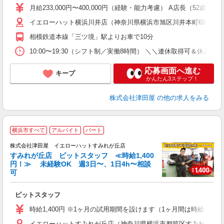
月給233,000円〜400,000円（経験・能力考慮） A店長（52歳）
イエローハット横浜川井店（神奈川県横浜市旭区川井本町69-1） 
相模鉄道本線「三ツ境」駅よりお車で10分
10:00〜19:30（シフト制／実働8時間） ＼＼連休取得可＆
応募画面へ進む
キープ
かんたん3ステップ！
株式会社津田屋
の他の求人をみる
横浜市すべて
アルバイト
パート
株式会社津田屋 イエローハットすみれが丘店
すみれが丘店 ピットスタッフ ≪時給1,400
円！≫ 未経験OK 週3日〜、1日4h〜相談
可
な
ピットスタッフ
時給1,400円 ※1ヶ月の試用期間を設けます（1ヶ月間は時給-100
イエローハットすみれが丘店（神奈川県横浜市都筑区すみれが丘32