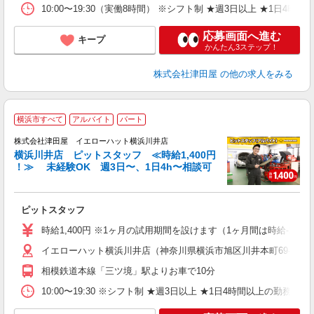
10:00〜19:30（実働8時間） ※シフト制 ★週3日以上 ★1日
応募画面へ進む
キープ
かんたん3ステップ！
株式会社津田屋
の他の求人をみる
横浜市すべて
アルバイト
パート
株式会社津田屋 イエローハット横浜川井店
横浜川井店 ピットスタッフ ≪時給1,400円
！≫ 未経験OK 週3日〜、1日4h〜相談可
な
ピットスタッフ
時給1,400円 ※1ヶ月の試用期間を設けます（1ヶ月間は時給-100
イエローハット横浜川井店（神奈川県横浜市旭区川井本町69-1）
相模鉄道本線「三ツ境」駅よりお車で10分
10:00〜19:30 ※シフト制 ★週3日以上 ★1日4時間以上の勤務