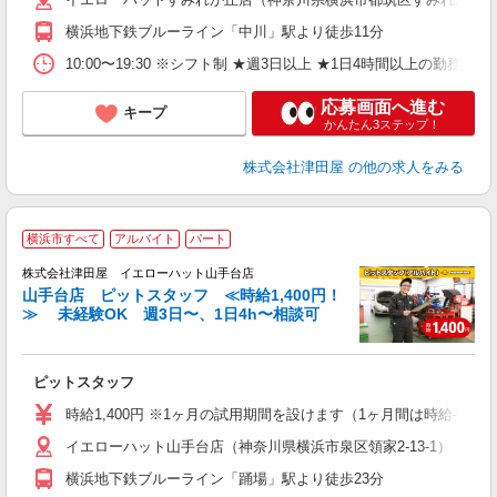
横浜地下鉄ブルーライン「中川」駅より徒歩11分
10:00〜19:30 ※シフト制 ★週3日以上 ★1日4時間以上の勤務
応募画面へ進む
キープ
かんたん3ステップ！
株式会社津田屋
の他の求人をみる
横浜市すべて
アルバイト
パート
株式会社津田屋 イエローハット山手台店
山手台店 ピットスタッフ ≪時給1,400円！
≫ 未経験OK 週3日〜、1日4h〜相談可
働
ピットスタッフ
時給1,400円 ※1ヶ月の試用期間を設けます（1ヶ月間は時給-100
イエローハット山手台店（神奈川県横浜市泉区領家2-13-1） ★
横浜地下鉄ブルーライン「踊場」駅より徒歩23分