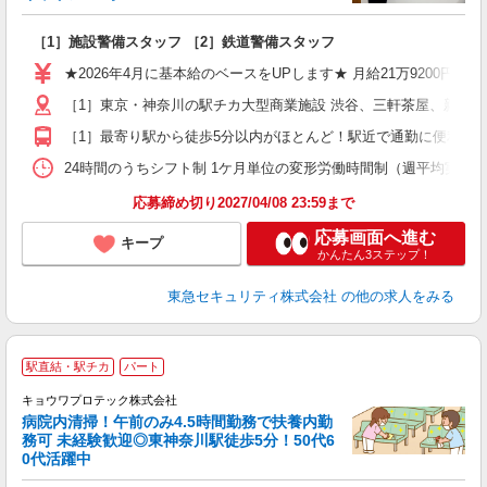
ン
［1］施設警備スタッフ ［2］鉄道警備スタッフ
入
迎
★2026年4月に基本給のベースをUPします★ 月給21万9200円＋
駅
［1］東京・神奈川の駅チカ大型商業施設 渋谷、三軒茶屋、新宿
［1］最寄り駅から徒歩5分以内がほとんど！駅近で通勤に便利！ 
社
24時間のうちシフト制 1ケ月単位の変形労働時間制（週平均実働40時間
応募締め切り2027/04/08 23:59まで
応募画面へ進む
キープ
かんたん3ステップ！
東急セキュリティ株式会社
の他の求人をみる
駅直結・駅チカ
パート
キョウワプロテック株式会社
病院内清掃！午前のみ4.5時間勤務で扶養内勤
務可 未経験歓迎◎東神奈川駅徒歩5分！50代6
0代活躍中