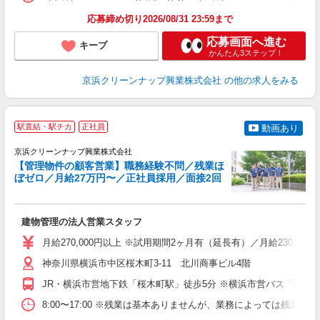
応募締め切り2026/08/31 23:59まで
応募画面へ進む
キープ
かんたん3ステップ！
京浜クリーンナップ興業株式会社
の他の求人をみる
駅直結・駅チカ
正社員
動画あり
京浜クリーンナップ興業株式会社
と
【管理物件の顧客営業】職務経験不問／残業ほ
ぼゼロ／月給27万円〜／正社員採用／面接2回
え
な
建物管理の法人営業スタッフ
ボ
務
月給270,000円以上 ※試用期間2ヶ月有（延長有）／月給230,000
h
神奈川県横浜市中区桜木町3-11 北川商事ビル4階
JR・横浜市営地下鉄「桜木町駅」徒歩5分 ※横浜市営バス「紅葉
8:00〜17:00 ※残業は基本ありませんが、業務によっては残業