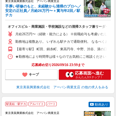
東京美装興業株式会社 アーバン商業支店
手厚い研修のもと、未経験から清掃のプロへ／
安定の正社員／月給26万円〜＋賞与年2回／駅
チカ
で
が
オフィスビル・商業施設・学校施設などの清掃スタッフ兼リーダー候補
フ
月給26万円〜（経験・能力による） ※前職給与も考慮いたします
ダ
勤務地は複数あり。 いずれも駅チカで通勤便利。 なるべくあなた
昇
制
【最寄り駅】 町田、錦糸町、東高円寺、中野、渋谷、溝の口 み
★勤務地により時間帯は様々なのでお気軽にご相談ください★ ※基本は下記に
応募締め切り2026/09/16 23:59まで
応募画面へ進む
キープ
かんたん3ステップ！
東京美装興業株式会社 アーバン商業支店
の他の求人をみる
駅直結・駅チカ
アルバイト
パート
動画あり
相
東京美装興業株式会社 アーバン商業支店
日