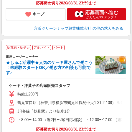
応募締め切り2026/08/31 23:59まで
応募画面へ進む
キープ
かんたん3ステップ！
京浜クリーンナップ興業株式会社
の他の求人をみる
駅直結・駅チカ
アルバイト
パート
銀座コージーコーナー
★しゅふ活躍中★人気のケーキ屋さんで働こう
！未経験スタートOK／働き方の相談も可能で
す♪
ー
ケーキ・洋菓子の店頭販売スタッフ
入
リ
時給1,250円
し
鶴見東口店（神奈川県横浜市鶴見区鶴見中央1-31-2-108） ※勤
結
夕
JR各線「鶴見駅」より徒歩1分
・8:00〜14:00 （週2日〜/曜日応相談） ・12:00〜17:
応募締め切り2026/08/31 23:59まで