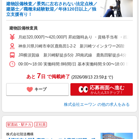
建物設備検査／景気に左右されない法定点検／
建築士／職種未経験歓迎／年休120日以上／独
務
立支援有り！
入
格
建物設備検査員
躍
直
月給320,000円〜420,000円 昇給随時あり ・資格手当有 ・
度
神奈川県川崎市幸区鹿島田1-2-2 新川崎ツインタワー26階
JR横須賀線 新川崎駅徒歩5分 JR南武線 鹿島田駅徒歩4分
09:00〜18:00 実働時間:8時間/日 基本実働時間:9:00〜
7
あと
日
で掲載終了
(2026/08/13 23:59まで)
応募画面へ進む
キープ
かんたん3ステップ！
株式会社エーワン
の他の求人をみる
駅直結・駅チカ
正社員
株式会社陸送機構