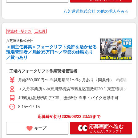
八芝運送株式会社
の他の求人をみる
駅直結・駅チカ
正社員
八芝運送株式会社
＜副主任募集＞フォークリフト免許を活かせる
現場管理者／月給35万円〜／季節の休暇あり
／賞与あり
い
休
工場内フォークリフト作業現場管理者
経
活
月給350,000円〜 ※試用期間1〜3ヶ月あり（同条件） ※経験・
交
＜入舟事業所＞神奈川県横浜市鶴見区寛政町20-1 東芝環境ソリ
JR鶴見線浅野駅で下車、徒歩5分 ※車・バイク通勤不可
8:15〜17:15
応募締め切り2026/08/22 23:59まで
応募画面へ進む
キープ
かんたん3ステップ！