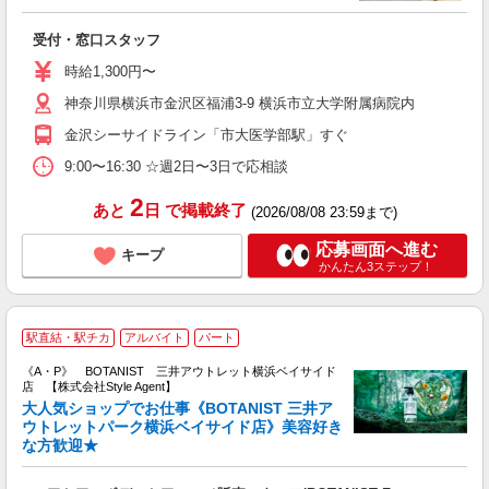
る
受付・窓口スタッフ
未
問
時給1,300円〜
結
神奈川県横浜市金沢区福浦3-9 横浜市立大学附属病院内
金沢シーサイドライン「市大医学部駅」すぐ
9:00〜16:30 ☆週2日〜3日で応相談
2
あと
日
で掲載終了
(2026/08/08 23:59まで)
応募画面へ進む
キープ
かんたん3ステップ！
B
駅直結・駅チカ
アルバイト
パート
《A・P》 BOTANIST 三井アウトレット横浜ベイサイド
店 【株式会社Style Agent】
大人気ショップでお仕事《BOTANIST 三井ア
か
ウトレットパーク横浜ベイサイド店》美容好き
な方歓迎★
ン
入