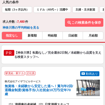
人気の条件
短期（3ヶ月以内）
ミドル（40代～）活躍中
主婦・主夫歓迎
求人件数 :
7,480
件
この検索条件を保存
神奈川県の平均時給を見る
指定なし
新着順
時給順
日給順
月給順
【神奈川県】転勤なし／完全週休2日制／未経験から品質を支え
PR
る検査スタッフへ
駅直結・駅チカ
正社員
動画あり
株式会社アイザワビルサービス
無資格・未経験から安定した道へ！賞与年2回/
退職金制度/資格手当/入社祝金10万円/定年70
歳
い
は
［1］清掃責任者候補 ［2］日常清掃スタッフ
入