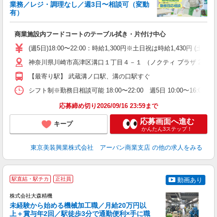
業務／レジ・調理なし／週3日〜相談可（変動
有）
◆
商業施設内フードコートのテーブル拭き・片付け中心
入
学
(週5日)18:00〜22:00：時給1,300円※土日祝は時給1,430
活
W
神奈川県川崎市高津区溝口１丁目４－１ （ノクティ プラザ 2）
【最寄り駅】 武蔵溝ノ口駅、溝の口駅すぐ
シフト制※勤務日相談可能 18:00〜22:00 週5日 10:00〜16:00
応募締め切り2026/09/16 23:59まで
応募画面へ進む
キープ
かんたん3ステップ！
東京美装興業株式会社 アーバン商業支店
の他の求人をみる
駅直結・駅チカ
正社員
動画あり
ト
か
株式会社大森精機
未経験から始める機械加工職／月給20万円以
上＋賞与年2回／駅徒歩3分で通勤便利×手に職