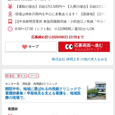
入
場
【通勤の場合】日給1万2,500円〜 【入寮の場合】日給1万1,500円
者
現場は神奈川県内を中心に多数あります！ 【面接地】 [1]中央林間営業
躍
（
[1]中央林間営業所 東急田園都市線・小田急江ノ島線「中央林間駅」
国
8:00〜17:00（シフト制） ※1日8時間／週3日からOK
ボ
応募締め切り2026/08/23 23:59まで
応募画面へ進む
キープ
かんたん3ステップ！
株式会社 林間土木
の他の求人をみる
駅直結・駅チカ
パート
センター北 消化器・内視鏡Jクリニック
開院半年。地域に選ばれる内視鏡クリニックで
看護師募集！早期発見を支える看護を、地域医
療の現場で。
ち
看護師