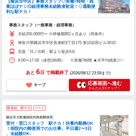
【横浜市中区】事務スタッフ◇実働7時間・残
業ほぼナシ◎経理事務未経験者歓迎！◇通勤便
週
利な駅チカ！
...
事務スタッフ（一般事務・経理事務）
未
0
月給200,000円〜 ※研修期間2ヵ月あり（同条件）
1
神奈川県横浜市中区長者町9丁目175 第10吉田ビル301D
車
育
京急「日ノ出町」駅より徒歩5分
9:00〜17:00（休憩1時間） ※実働7時間 ★月平均残業20時間以
6
あと
日
で掲載終了
(2026/08/12 23:59まで)
応募画面へ進む
キープ
かんたん3ステップ！
駅直結・駅チカ
パート
横浜市大附属病院内簡易郵便局
受付・窓口スタッフ 駅チカ！扶養内勤務OK
！病院内の郵便局でのお仕事。平日週2〜3日
、未経験OK♪