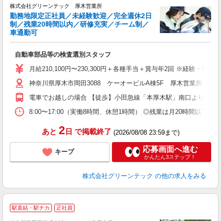
株式会社グリーンテック 厚木営業所
勤務地限定正社員／未経験歓迎／完全週休2日
す
制／残業20時間以内／研修充実／チーム制／
車通勤可
い
自動車部品等の検査選別スタッフ
入
月給210,100円〜230,300円＋各種手当＋賞与年2回 ※経験・
迎
神奈川県厚木市岡田3088 ケーオービルA棟5F 厚木営業所 ◎
ル
制
電車でお越しの場合 【徒歩】小田急線「本厚木駅」南口より徒歩3
分
有
8:00〜17:00（実働8時間、休憩1時間） ◎残業は月20時間
産
2
あと
日
で掲載終了
(2026/08/08 23:59まで)
応募画面へ進む
キープ
かんたん3ステップ！
株式会社グリーンテック
の他の求人をみる
駅直結・駅チカ
正社員