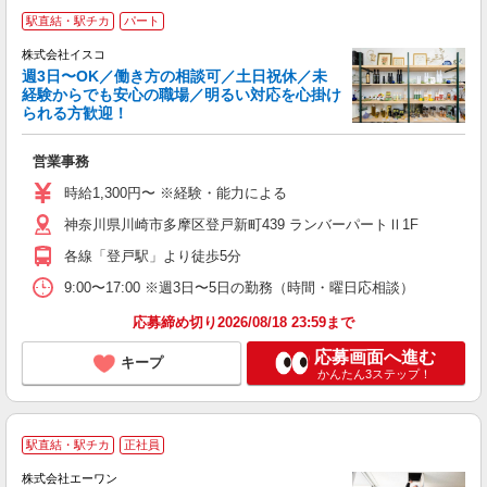
駅直結・駅チカ
パート
株式会社イスコ
週3日〜OK／働き方の相談可／土日祝休／未
経験からでも安心の職場／明るい対応を心掛け
られる方歓迎！
ョ
営業事務
未
み
時給1,300円〜 ※経験・能力による
神奈川県川崎市多摩区登戸新町439 ランバーパートⅡ1F
各線「登戸駅」より徒歩5分
9:00〜17:00 ※週3日〜5日の勤務（時間・曜日応相談）
応募締め切り2026/08/18 23:59まで
応募画面へ進む
キープ
かんたん3ステップ！
駅直結・駅チカ
正社員
株式会社エーワン