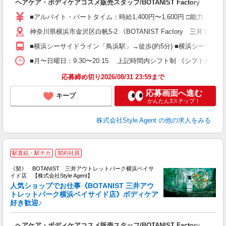
ヘアケア・ボディケアコスメ販売スタッフ/BOTANIST Factory
者
フ
■アルバイト・パートタイム：時給1,400円〜1,600円 □能力
務
神奈川県横浜市金沢区白帆5-2 《BOTANIST Factory 三井
O
O
■横浜シーサイドライン「鳥浜駅」→徒歩(約5分) ■横浜シーサイド
費
■月〜日曜日：9:30〜20:15 上記時間内シフト制 《シフト例》 ＊ 9:3
応募締め切り2026/08/31 23:59まで
応募画面へ進む
キープ
かんたん3ステップ！
株式会社Style Agent
の他の求人をみる
B
駅直結・駅チカ
契約社員
《契》 BOTANIST 三井アウトレットパーク横浜ベイサ
イド店 【株式会社Style Agent】
人気ショップでお仕事《BOTANIST 三井アウ
トレットパーク横浜ベイサイド店》ボディケア
好き歓迎♪
師
入
ヘアケア・ボディケアコスメ販売スタッフ/BOTANIST Factory