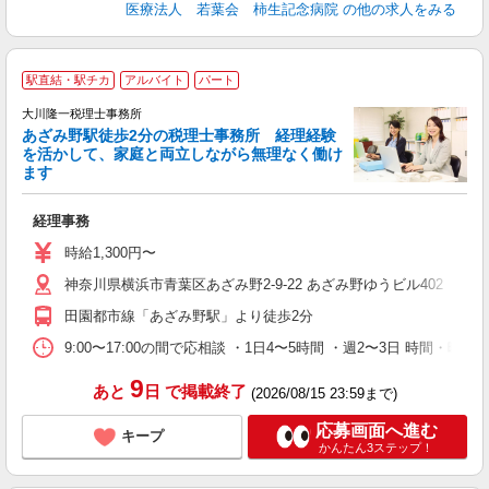
医療法人 若葉会 柿生記念病院
の他の求人をみる
駅直結・駅チカ
アルバイト
パート
歩
大川隆一税理士事務所
あざみ野駅徒歩2分の税理士事務所 経理経験
を活かして、家庭と両立しながら無理なく働け
ます
す
経理事務
経
ル
時給1,300円〜
週
神奈川県横浜市青葉区あざみ野2-9-22 あざみ野ゆうビル402
る
務
田園都市線「あざみ野駅」より徒歩2分
9:00〜17:00の間で応相談 ・1日4〜5時間 ・週2〜3日 時間・
9
あと
日
で掲載終了
(2026/08/15 23:59まで)
応募画面へ進む
キープ
かんたん3ステップ！