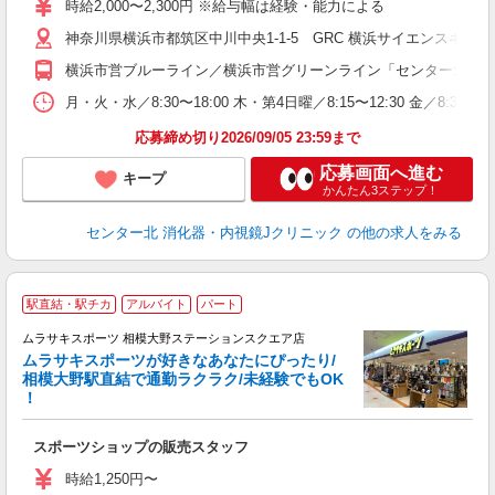
時給2,000〜2,300円 ※給与幅は経験・能力による
神奈川県横浜市都筑区中川中央1-1-5 GRC 横浜サイエンスキューブ（
横浜市営ブルーライン／横浜市営グリーンライン「センター北駅」
月・火・水／8:30〜18:00 木・第4日曜／8:15〜12:30 金／8:30〜1
応募締め切り2026/09/05 23:59まで
応募画面へ進む
キープ
かんたん3ステップ！
センター北 消化器・内視鏡Jクリニック
の他の求人をみる
駅直結・駅チカ
アルバイト
パート
ムラサキスポーツ 相模大野ステーションスクエア店
ムラサキスポーツが好きなあなたにぴったり/
相模大野駅直結で通勤ラクラク/未経験でもOK
！
用
入
スポーツショップの販売スタッフ
交
時給1,250円〜