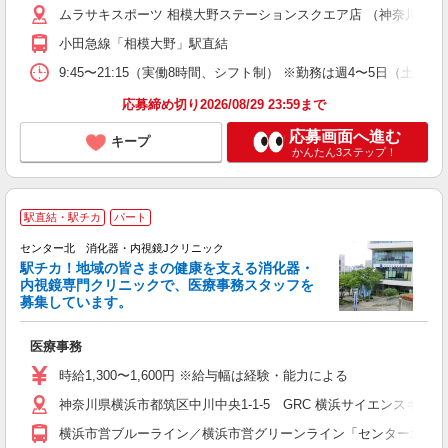
ムラサキスポーツ 相模大野ステーションスクエア店 （神奈川県相模原
小田急線「相模大野」駅直結
9:45〜21:15（実働8時間、シフト制） ※勤務は週4〜5日（
応募締め切り2026/08/29 23:59まで
応募画面へ進む
キープ
かんたん3ステップ！
駅直結・駅チカ
パート
センター北 消化器・内視鏡Jクリニック
駅チカ！地域の皆さまの健康を支える消化器・
内視鏡専門クリニックで、医療事務スタッフを
募集しています。
に
医療事務
時給1,300〜1,600円 ※給与幅は経験・能力による
神奈川県横浜市都筑区中川中央1-1-5 GRC 横浜サイエンスキューブ（
横浜市営ブルーライン／横浜市営グリーンライン「センター北駅」