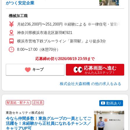
がつく安定企業
境
機械加工職
未
平
月給236,200円〜251,200円 ※経験による ※一律住宅・皆勤手
神奈川県横浜市港北区新羽町921
横浜市営地下鉄ブルーライン「新羽駅」より徒歩3分
8:00〜17:00（休憩70分）
応募締め切り2026/08/19 23:59まで
応募画面へ進む
キープ
かんたん3ステップ！
株式会社大森精機
の他の求人をみる
＼
駅直結・駅チカ
正社員
動画あり
東急セキュリティ株式会社
今なら仲間多数！東急グループの一員としてご
活躍を！未経験から正社員になれるチャンス／
キャリアUP可