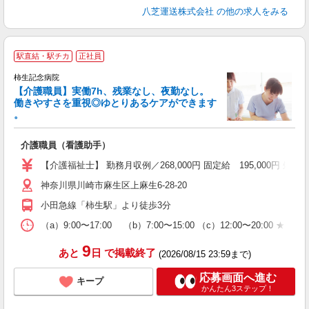
八芝運送株式会社
の他の求人をみる
駅直結・駅チカ
正社員
柿生記念病院
【介護職員】実働7h、残業なし、夜勤なし。
働きやすさを重視◎ゆとりあるケアができます
。
居
介護職員（看護助手）
未
0
【介護福祉士】 勤務月収例／268,000円 固定給 195,000円 処遇
煙
神奈川県川崎市麻生区上麻生6-28-20
セ
小田急線「柿生駅」より徒歩3分
（a）9:00〜17:00 （b）7:00〜15:00 （c）12:00〜20:00 ★シ
9
あと
日
で掲載終了
(2026/08/15 23:59まで)
応募画面へ進む
キープ
かんたん3ステップ！