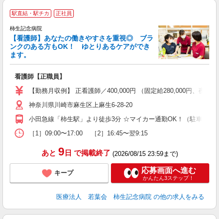
駅直結・駅チカ
正社員
柿生記念病院
【看護師】あなたの働きやすさを重視◎ ブラ
ンクのある方もOK！ ゆとりあるケアができ
ます。
す
看護師【正職員】
経
昇
【勤務月収例】 正看護師／400,000円 （固定給280,000円、夜勤
会
神奈川県川崎市麻生区上麻生6-28-20
小田急線「柿生駅」より徒歩3分 ☆マイカー通勤OK！（駐車場完
［1］09:00〜17:00 ［2］16:45〜翌9:15
9
あと
日
で掲載終了
(2026/08/15 23:59まで)
応募画面へ進む
キープ
かんたん3ステップ！
医療法人 若葉会 柿生記念病院
の他の求人をみる