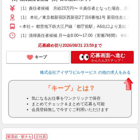
夫
［1］責任者候補 月給23万円〜 ※責任者となった場合、月給24.5万
中
煙
［1］ 本社／東京都新宿区西新宿2丁目6番地1号 新宿住友ビル4
＜本社＞ 都営地下鉄大江戸線「都庁前駅」A6出口より直結 東京
ど
［1］清掃責任者候補 月〜金8:00〜17:00（実働7時間） ※6:00〜1
応募締め切り2026/08/31 23:59まで
応募画面へ進む
キープ
かんたん3ステップ！
株式会社アイザワビルサービス
の他の求人をみる
「キープ」とは？
気になるお仕事をワンクリックで保存
まとめてチェック＆まとめて応募も可能
会員登録無しで今すぐご利用いただけます
駅直結・駅チカ
正社員