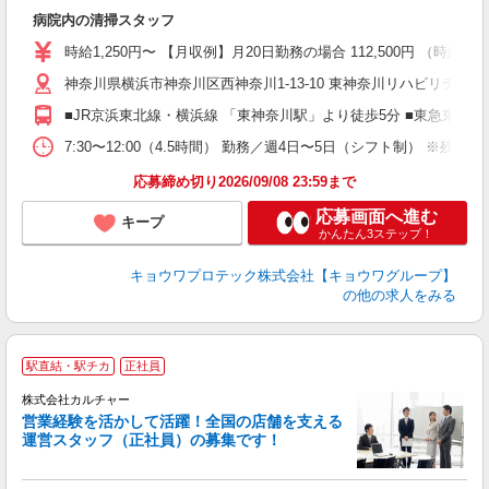
続
病院内の清掃スタッフ
入
夫
時給1,250円〜 【月収例】月20日勤務の場合 112,500円 （時給1,2
中
神奈川県横浜市神奈川区西神奈川1-13-10 東神奈川リハビリテー
迎
制
■JR京浜東北線・横浜線 「東神奈川駅」より徒歩5分 ■東急東横線
7:30〜12:00（4.5時間） 勤務／週4日〜5日（シフト制）
応募締め切り2026/09/08 23:59まで
応募画面へ進む
キープ
かんたん3ステップ！
キョウワプロテック株式会社【キョウワグループ】
の他の求人をみる
駅直結・駅チカ
正社員
株式会社カルチャー
営業経験を活かして活躍！全国の店舗を支える
運営スタッフ（正社員）の募集です！