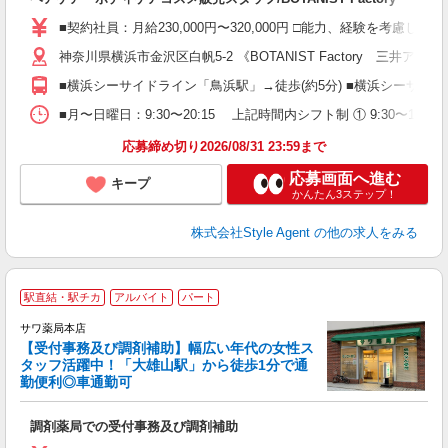
第
～
■契約社員：月給230,000円〜320,000円 □能力、経験を考慮
ネ
神奈川県横浜市金沢区白帆5-2 《BOTANIST Factory 三井
ほ
度
■横浜シーサイドライン「鳥浜駅」→徒歩(約5分) ■横浜シーサイド
■月〜日曜日：9:30〜20:15 上記時間内シフト制 ① 9:30〜18:3
応募締め切り2026/08/31 23:59まで
応募画面へ進む
キープ
かんたん3ステップ！
株式会社Style Agent
の他の求人をみる
駅直結・駅チカ
アルバイト
パート
サワ薬局本店
【受付事務及び調剤補助】幅広い年代の女性ス
タッフ活躍中！「大雄山駅」から徒歩1分で通
勤便利◎車通勤可
活
調剤薬局での受付事務及び調剤補助
経