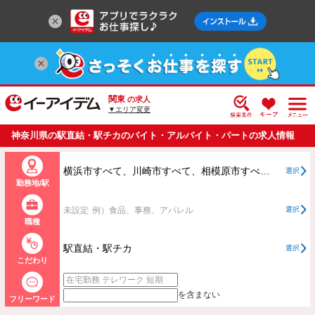
関東
の求人
▼エリア変更
神奈川県の駅直結・駅チカのバイト・アルバイト・パートの求人情報
一覧
横浜市すべて、川崎市すべて、相模原市すべて、横浜市、川崎市、相模原市以外すべて
選択
勤務地/駅
未設定
例）食品、事務、アパレル
選択
職種
駅直結・駅チカ
選択
こだわり
を含まない
フリーワード