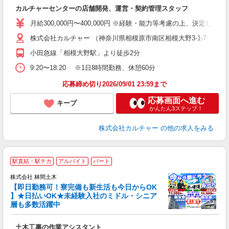
新
カルチャーセンターの店舗開発、運営・契約管理スタッフ
入
ス
月給300,000円〜400,000円 ※経験・能力等考慮の上、決定します
株式会社カルチャー （神奈川県相模原市南区相模大野3-1-7 カル
小田急線「相模大野駅」より徒歩2分
9:20〜18:20 ※1日8時間勤務、休憩60分
応募締め切り2026/09/01 23:59まで
応募画面へ進む
キープ
かんたん3ステップ！
株式会社カルチャー
の他の求人をみる
駅直結・駅チカ
アルバイト
パート
株式会社 林間土木
【即日勤務可！寮完備も新生活も今日からOK
り
】★日払いOK★未経験入社のミドル・シニア
円
層も多数活躍中
で
土木工事の作業アシスタント