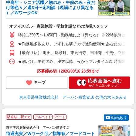
中高年・シニア活躍／朝のみ・午前のみ・夜だ
ー
け等色々／週3日〜応相談（現場により異なる
0
）／WワークOK
相
入
オフィスビル・商業施設・学校施設などの清掃スタッフ
学
活
時給1,350円〜1,450円（勤務地により異なる） ※22時以降
曜
結
★勤務地多数あり。いずれも駅チカで通勤便利★ あなたのご希望の
り
【最寄り駅】 町田、錦糸町、東高円寺、吉祥寺、中野、立飛、渋
★朝だけ、午前のみ、夕方以降、夜からフルタイム迄 時間帯多数！ご希望に合わせて
応募締め切り2026/09/16 23:59まで
応募画面へ進む
キープ
かんたん3ステップ！
東京美装興業株式会社 アーバン商業支店
の他の求人をみる
駅直結・駅チカ
アルバイト
パート
動画あり
東京美装興業株式会社 アーバン商業支店
待遇充実／Wワーク可／指導有／フードコート