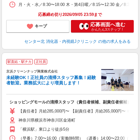
月・火・水／8:30〜18:00 木・第4日曜／8:15〜12:30 金／8:30〜1
応募締め切り2026/09/05 23:59まで
応募画面へ進む
キープ
かんたん3ステップ！
センター北 消化器・内視鏡Jクリニック
の他の求人をみる
駅直結・駅チカ
正社員
京浜クリーンナップ興業株式会社
す
未経験OK！正社員の清掃スタッフ募集！経験
者歓迎。業務拡大により増員します！
据
ショッピングモールの清掃スタッフ（責任者候補、副責任者候補）
未
全
【責任者】月給285,000円〜 【副責任者】月給265,000円〜 ※試用
神奈川県横浜市神奈川区金港町
「横浜駅」東口より徒歩5分
（早番）7:00〜16:00（実働8時間） （遅番）14:00〜23:00（