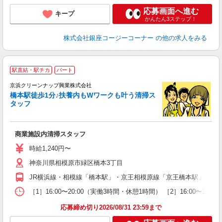
応募画面へ進む
キープ
かんたん3ステップ！
株式会社銀座コージーコーナー
の他の求人をみる
駅直結・駅チカ
パート
京浜クリーンナップ興業株式会社
橋本駅徒歩1分♪扶養内もWワークも叶う清掃ス
タッフ
境
商業施設内清掃スタッフ
未
歓
時給1,240円〜
週
神奈川県相模原市緑区橋本3丁目
シ
通
JR横浜線・相模線「橋本駅」・京王相模原線「京王橋本駅」北口
［1］16:00〜20:00（実働3時間・休憩1時間） ［2］16:00〜
応募締め切り2026/08/31 23:59まで