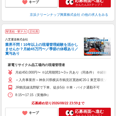
応募画面へ進む
キープ
かんたん3ステップ！
京浜クリーンナップ興業株式会社
の他の求人をみる
駅直結・駅チカ
正社員
八芝運送株式会社
積
業界不問！10年以上の現場管理経験を活かし
ませんか？月給45万円〜／季節の休暇あり／
賞与あり
で
入
家電リサイクル品工場内の現場管理者
活
高
月給450,000円〜 ※試用期間1〜3ヶ月あり（同条件） ※経験・
制
＜入舟事業所＞神奈川県横浜市鶴見区寛政町20-1 東芝環境ソリ
JR鶴見線浅野駅で下車、徒歩5分 ※車・バイク通勤不可
8:15〜17:15（実働8h）
応募締め切り2026/08/22 23:59まで
応募画面へ進む
キープ
かんたん3ステップ！