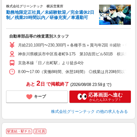
株式会社グリーンテック 横浜営業所
勤務地限定正社員／未経験歓迎／完全週休2日
す
制／残業20時間以内／研修充実／車通勤可
技
自動車部品等の検査選別スタッフ
入
月給210,100円〜230,300円＋各種手当＋賞与年2回 ※経験・
迎
神奈川県横浜市中区長者町9-175 第10吉田ビル501B 横浜営
ル
制
京急本線「日ノ出町駅」より徒歩4分
分
有
8:00〜17:00（実働8時間、休憩1時間） ◎残業は月20時間
産
2
あと
日
で掲載終了
(2026/08/08 23:59まで)
応募画面へ進む
キープ
かんたん3ステップ！
株式会社グリーンテック
の他の求人をみる
駅直結・駅チカ
正社員