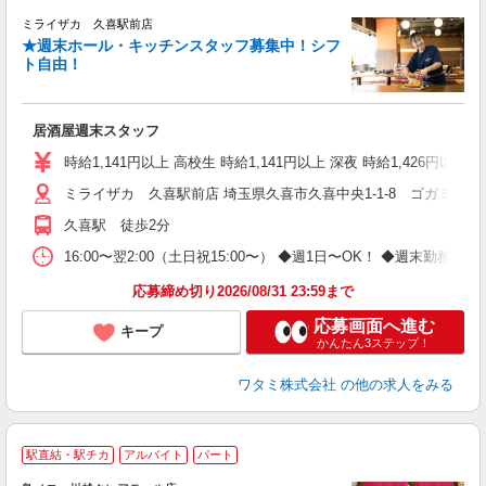
ミライザカ 久喜駅前店
★週末ホール・キッチンスタッフ募集中！シフ
イ
ト自由！
履
勤
助
居酒屋週末スタッフ
時給1,141円以上 高校生 時給1,141円以上 深夜 時給1,426円以上 
ミライザカ 久喜駅前店 埼玉県久喜市久喜中央1-1-8 ゴガミビル
久喜駅 徒歩2分
16:00〜翌2:00（土日祝15:00〜） ◆週1日〜OK！ ◆週
応募締め切り2026/08/31 23:59まで
応募画面へ進む
キープ
かんたん3ステップ！
ワタミ株式会社
の他の求人をみる
駅直結・駅チカ
アルバイト
パート