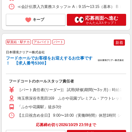
≪会計伝票入力業務スタッフ≫ A：9:15〜13:15（基本） B：13
応募画面へ進む
キープ
かんたん3ステップ！
駅直結・駅チカ
アルバイト
パート
新着
と
日本環境クリアー株式会社
フードホールでお客様をお迎えするお仕事です
！ 【求人番号5300】
心
未
ア
フードコートのホールスタッフ責任者
通
り
［パート責任者(リーダー)］ 試用(研修)期間(〜3ヶ月)：時給1,
埼玉県深谷市黒田169 ふかや花園プレミアム・アウトレット
「ふかや花園駅」徒歩3分
【土日祝含め全日】 9:00〜18:00（実働8時間）休憩1時間 シフト
応募締め切り2026/10/29 23:59まで