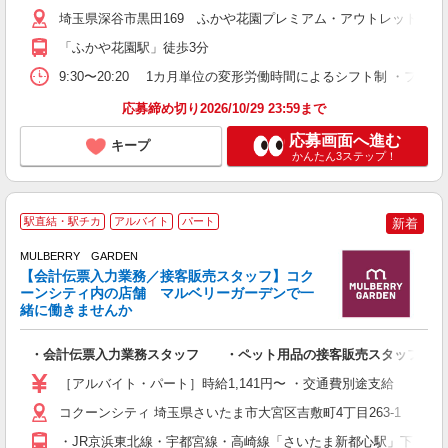
割
埼玉県深谷市黒田169 ふかや花園プレミアム・アウトレット
「ふかや花園駅」徒歩3分
9:30〜20:20 1カ月単位の変形労働時間によるシフト制 ・
応募締め切り2026/10/29 23:59まで
応募画面へ進む
キープ
かんたん3ステップ！
駅直結・駅チカ
アルバイト
パート
新着
MULBERRY GARDEN
【会計伝票入力業務／接客販売スタッフ】コク
も
ーンシティ内の店舗 マルベリーガーデンで一
週
緒に働きませんか
曜
O
・会計伝票入力業務スタッフ ・ペット用品の接客販売スタッフ
［アルバイト・パート］時給1,141円〜 ・交通費別途支給
コクーンシティ 埼玉県さいたま市大宮区吉敷町4丁目263-1
・JR京浜東北線・宇都宮線・高崎線「さいたま新都心駅」下車東口