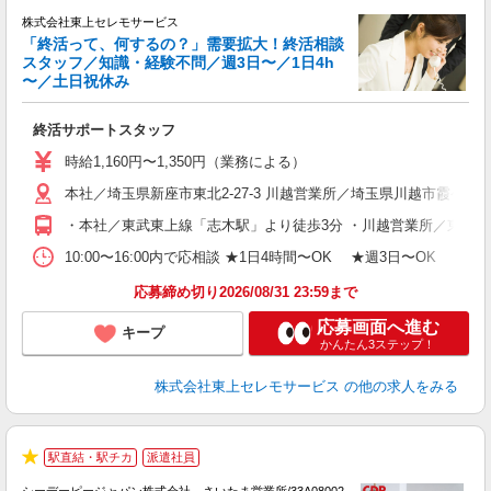
株式会社東上セレモサービス
「終活って、何するの？」需要拡大！終活相談
スタッフ／知識・経験不問／週3日〜／1日4h
〜／土日祝休み
ご
終活サポートスタッフ
入
（
時給1,160円〜1,350円（業務による）
夫
本社／埼玉県新座市東北2-27-3 川越営業所／埼玉県川越市霞ケ関東2-
給
る
・本社／東武東上線「志木駅」より徒歩3分 ・川越営業所／東武東
通
割
10:00〜16:00内で応相談 ★1日4時間〜OK ★週3日〜OK
応募締め切り2026/08/31 23:59まで
応募画面へ進む
キープ
かんたん3ステップ！
株式会社東上セレモサービス
の他の求人をみる
駅直結・駅チカ
派遣社員
心
★