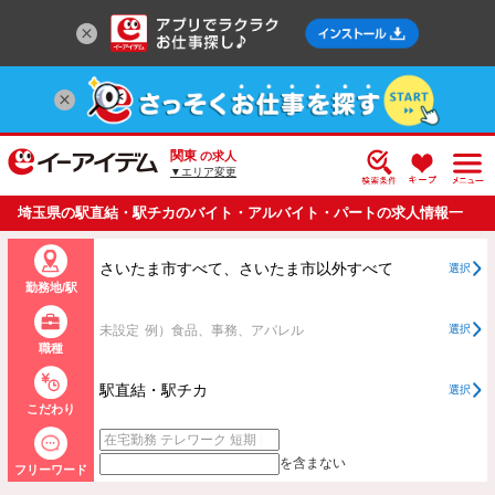
関東
の求人
▼エリア変更
埼玉県の駅直結・駅チカのバイト・アルバイト・パートの求人情報一
覧
さいたま市すべて、さいたま市以外すべて
選択
勤務地/駅
未設定
例）食品、事務、アパレル
選択
職種
駅直結・駅チカ
選択
こだわり
を含まない
フリーワード