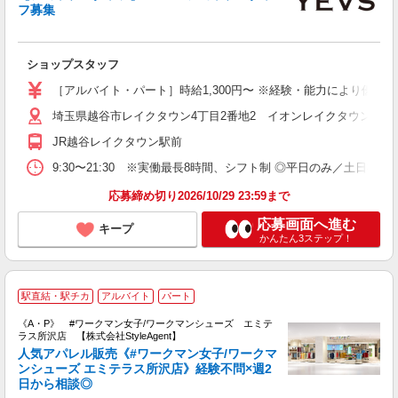
フ募集
す
ショップスタッフ
未
平
［アルバイト・パート］時給1,300円〜 ※経験・能力により優遇し
装
割
埼玉県越谷市レイクタウン4丁目2番地2 イオンレイクタウンkaze
JR越谷レイクタウン駅前
9:30〜21:30 ※実働最長8時間、シフト制 ◎平日のみ／土
応募締め切り2026/10/29 23:59まで
応募画面へ進む
キープ
かんたん3ステップ！
#
駅直結・駅チカ
アルバイト
パート
《A・P》 #ワークマン女子/ワークマンシューズ エミテ
ラス所沢店 【株式会社StyleAgent】
人気アパレル販売《#ワークマン女子/ワークマ
ンシューズ エミテラス所沢店》経験不問×週2
日から相談◎