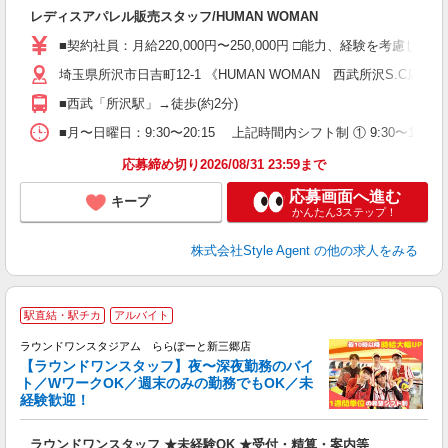
入
レディスアパレル販売スタッフ/HUMAN WOMAN
歓
ド
■契約社員：月給220,000円〜250,000円 □能力、経験を考
髪
埼玉県所沢市日吉町12-1 《HUMAN WOMAN 西武所沢S.C店》
勤
り
■西武「所沢駅」→徒歩(約2分)
■月〜日曜日：9:30〜20:15 上記時間内シフト制 ① 9:30〜18:30
応募締め切り2026/08/31 23:59まで
応募画面へ進む
キープ
かんたん3ステップ！
株式会社Style Agent
の他の求人をみる
駅直結・駅チカ
アルバイト
ラウンドワンスタジアム ららぽーと新三郷店
【ラウンドワンスタッフ】夜〜深夜勤務のバイ
や
ト／WワークOK／週末のみの勤務でもOK／未
経験歓迎！
柔
大
ラウンドワンスタッフ ★未経験OK ★受付・精算・案内等