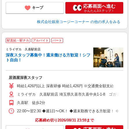
応募画面へ進む
キープ
かんたん3ステップ！
株式会社銀座コージーコーナー
の他の求人をみる
駅直結・駅チカ
アルバイト
パート
ミライザカ 久喜駅前店
深夜スタッフ募集中！週末働ける方歓迎！シフ
イ
ト自由！
履
勤
助
居酒屋深夜スタッフ
時給1,426円以上 深夜研修 時給1,426円 ※交通費全額支給
ミライザカ 久喜駅前店 埼玉県久喜市久喜中央1-1-8 ゴガミビル
久喜駅 徒歩2分
22:00〜翌2:30 ◆週1日〜OK！ ◆週末勤務できる方歓迎！ 
応募締め切り2026/08/31 23:59まで