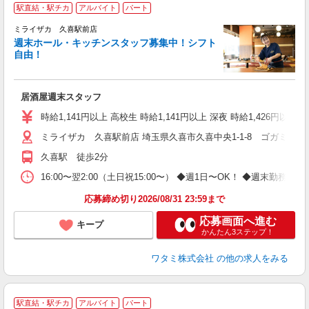
駅直結・駅チカ
アルバイト
パート
ミライザカ 久喜駅前店
週末ホール・キッチンスタッフ募集中！シフト
イ
自由！
履
勤
助
居酒屋週末スタッフ
時給1,141円以上 高校生 時給1,141円以上 深夜 時給1,426円以上 
ミライザカ 久喜駅前店 埼玉県久喜市久喜中央1-1-8 ゴガミビル
久喜駅 徒歩2分
16:00〜翌2:00（土日祝15:00〜） ◆週1日〜OK！ ◆週
応募締め切り2026/08/31 23:59まで
応募画面へ進む
キープ
かんたん3ステップ！
ワタミ株式会社
の他の求人をみる
駅直結・駅チカ
アルバイト
パート