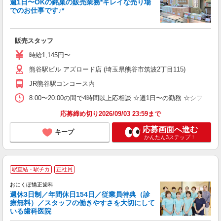
週1日〜OKの銘菓の販売業務*キレイな売り場
でのお仕事です♪*
ぞ
い
販売スタッフ
未
時給1,145円〜
O
熊谷駅ビル アズロード店 (埼玉県熊谷市筑波2丁目115)
JR熊谷駅コンコース内
8:00〜20:00の間で4時間以上応相談 ☆週1日〜の勤務 ☆シフ
応募締め切り2026/09/03 23:59まで
応募画面へ進む
キープ
かんたん3ステップ！
駅直結・駅チカ
正社員
す
おにくぼ矯正歯科
週休3日制／年間休日154日／従業員特典（診
療無料）／スタッフの働きやすさを大切にして
いる歯科医院
ま