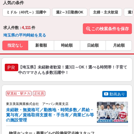
人気の条件
ミドル（40代～）活躍中
週2～3日勤務OK
主婦・主夫歓迎
週1
求人件数 :
4,111
件
この検索条件を保存
埼玉県の平均時給を見る
指定なし
新着順
時給順
日給順
月給順
【埼玉県】未経験者歓迎！週3日～OK！選べる時間帯！子育て
PR
中のママさんも多数活躍中！
駅直結・駅チカ
正社員
動画あり
東京美装興業株式会社 アーバン商業支店
未経験・無資格可／勤務地・時間多数／昇給・
賞与有／資格取得支援有・手当有／商業ビル等
は
の施設管理
0
な
物流センター・商業ビルの設備保守点検スタッフ
入