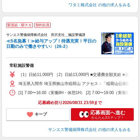
ワタミ株式会社
の他の求人をみる
駅直結・駅チカ
契約社員
給
サンエス警備保障株式会社 所沢支社＿施設警備課
備
≪5名急募！≫給与アップ！待遇充実！平日の
日勤のみで働きやすい♪（26-2）
田
拠
ッ
常駐施設警備
入
ー
［1］日給11,000円 ［2］日給13,000円 ■交通費全額支給 ■資
躍
埼玉県入間市 埼玉県狭山市稲荷山 アクセス：「稲荷山公園駅」より
ル
[1] 7:00〜16:00（実働8H・休憩1H） [2] 7:00〜19:0
制
応募締め切り2026/08/31 23:59まで
応募画面へ進む
キープ
かんたん3ステップ！
サンエス警備保障株式会社
の他の求人をみる