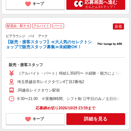
応募画面へ進む
キープ
かんたん3ステップ！
駅直結・駅チカ
アルバイト
パート
新着
ピアラウンジ バイ アーク
【販売・接客スタッフ】≪大人気のセレクトシ
ョップで販売スタッフ募集≫未経験OK！
未
販売・接客スタッフ
（
土
［アルバイト・パート］時給1,350円〜 ※経験・能力により優遇
駅
埼玉県越谷市レイクタウン4丁目2番地2
JR越谷レイクタウン駅前
9:30〜21:00 ※実働8時間、シフト制 ◎平日のみ／土日祝のみ可 ◎
応募締め切り2026/10/29 23:59まで
詳細を見る
キープ