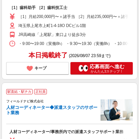
入
［1］歯科助手 ［2］歯科技工士
経
O
［1］月給200,000円〜＋諸手当 ［2］月給235,000円〜＋
2
埼玉県上尾市上町1-4-18O DCビル1階
煙
り
JR高崎線「上尾駅」東口より徒歩3分
・9:00〜19:00（実働8h） ・9:30〜19:30（実働8h） ・10
本日掲載終了
(2026/08/07 23:59まで)
応募画面へ進む
キープ
かんたん3ステップ！
駅直結・駅チカ
正社員
フィールドナビ株式会社
人材コーディネーター◆派遣スタッフのサポー
ト業務
緒
人材コーディネーター/事務所内での派遣スタッフサポート業務
入
躍