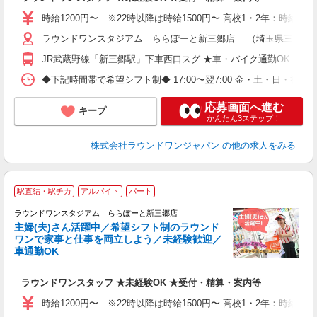
駅
時給1200円〜 ※22時以降は時給1500円〜 高校1・2年：時給115
ラウンドワンスタジアム ららぽーと新三郷店 （埼玉県三郷市新三郷
JR武蔵野線「新三郷駅」下車西口スグ ★車・バイク通勤OK
◆下記時間帯で希望シフト制◆ 17:00〜翌7:00 金・土・日
応募画面へ進む
キープ
かんたん3ステップ！
株式会社ラウンドワンジャパン
の他の求人をみる
■
駅直結・駅チカ
アルバイト
パート
務
ラウンドワンスタジアム ららぽーと新三郷店
主婦(夫)さん活躍中／希望シフト制のラウンド
イ
ワンで家事と仕事を両立しよう／未経験歓迎／
車通勤OK
募
主
ラウンドワンスタッフ ★未経験OK ★受付・精算・案内等
O
交
時給1200円〜 ※22時以降は時給1500円〜 高校1・2年：時給115