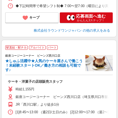
◆下記時間帯で希望シフト制◆ 7:00〜翌7:00（曜日により異なる） 
応募画面へ進む
キープ
かんたん3ステップ！
株式会社ラウンドワンジャパン
の他の求人をみる
駅直結・駅チカ
アルバイト
パート
銀座コージーコーナー ビーンズ西川口店
★しゅふ活躍中★人気のケーキ屋さんで働こう
！未経験スタートOK／働き方の相談も可能で
す♪
ー
ケーキ・洋菓子の店頭販売スタッフ
入
リ
時給1,155円
の
銀座コージーコーナー ビーンズ西川口店（埼玉県川口市並木2-20
業
制
JR「西川口駅」より徒歩1分
[1]8:45〜13:00 （週2日/土日のみ） [2]12:00〜17: