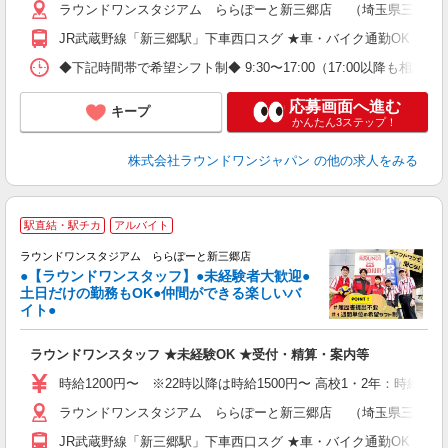
ラウンドワンスタジアム ららぽーと新三郷店 （埼玉県三郷市新三郷
JR武蔵野線「新三郷駅」下車西口スグ ★車・バイク通勤OK
◆下記時間帯で希望シフト制◆ 9:30〜17:00（17:00以降も
応募画面へ進む
キープ
かんたん3ステップ！
株式会社ラウンドワンジャパン
の他の求人をみる
■
駅直結・駅チカ
アルバイト
レ
ラウンドワンスタジアム ららぽーと新三郷店
●【ラウンドワンスタッフ】●未経験者大歓迎●
土日だけの勤務もOK●仲間ができる楽しいバ
は
イト●
高
～
ラウンドワンスタッフ ★未経験OK ★受付・精算・案内等
禁
割
時給1200円〜 ※22時以降は時給1500円〜 高校1・2年：時給115
ラウンドワンスタジアム ららぽーと新三郷店 （埼玉県三郷市新三郷
JR武蔵野線「新三郷駅」下車西口スグ ★車・バイク通勤OK