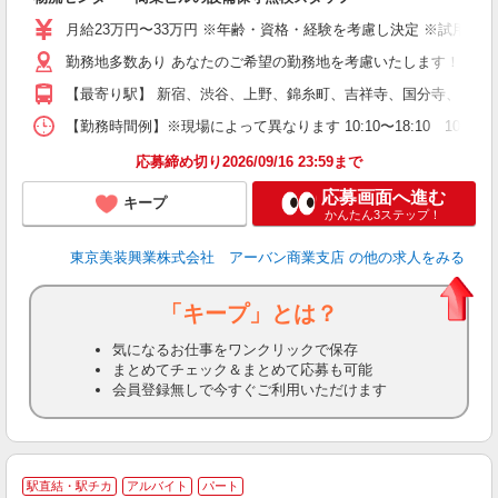
ル
月給23万円〜33万円 ※年齢・資格・経験を考慮し決定 ※試用期間3
昇
勤務地多数あり あなたのご希望の勤務地を考慮いたします！ 物流センタ
【最寄り駅】 新宿、渋谷、上野、錦糸町、吉祥寺、国分寺、町田
制
【勤務時間例】※現場によって異なります 10:10〜18:10 10:10〜1
応募締め切り2026/09/16 23:59まで
応募画面へ進む
キープ
かんたん3ステップ！
東京美装興業株式会社 アーバン商業支店
の他の求人をみる
「キープ」とは？
気になるお仕事をワンクリックで保存
まとめてチェック＆まとめて応募も可能
会員登録無しで今すぐご利用いただけます
駅直結・駅チカ
アルバイト
パート