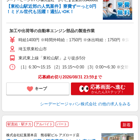
シーデーピージャパン株式会社 さいたま営業所/33A08002
【東松山駅近郊の人気案件】寮費ずーっと0円
！ミドル世代も活躍！週払いOK！
給
を
加工や出荷等の自動車エンジン部品の製造作業
W
経
時給1400円 ※時間外時給：1750円 ※休出時給：1750円 ※深夜割
o
埼玉県東松山市
勤
与
東武東上線「東松山駅」より徒歩5分
［1］6:30〜15:15 ［2］15:15〜0:00 ［3］0:00〜6
応募締め切り2026/08/31 23:59まで
応募画面へ進む
キープ
かんたん3ステップ！
シーデーピージャパン株式会社
の他の求人をみる
駅直結・駅チカ
アルバイト
パート
新着
株式会社紅葉屋本店 熊谷駅ビル アズロード店
ト