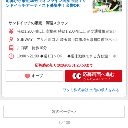
応募から最短30分でオンライン面接可能！サ
イ
ンドイッチアーティスト募集中！金髪OK
履
勤
か
サンドイッチの販売・調理スタッフ
時給1,200円以上 高校生 時給1,200円以上 ※交通費規定支給
SUBWAY アリオ川口店 埼玉県川口市埼玉県川口市並木元町1-79
川口駅 徒歩10分
10:00〜21:00 ◆週1日〜OK！ ◆週末勤務できる方歓迎！
応募締め切り2026/08/31 23:59まで
応募画面へ進む
キープ
かんたん3ステップ！
ワタミ株式会社
の他の求人をみる
次のページへ
1／138