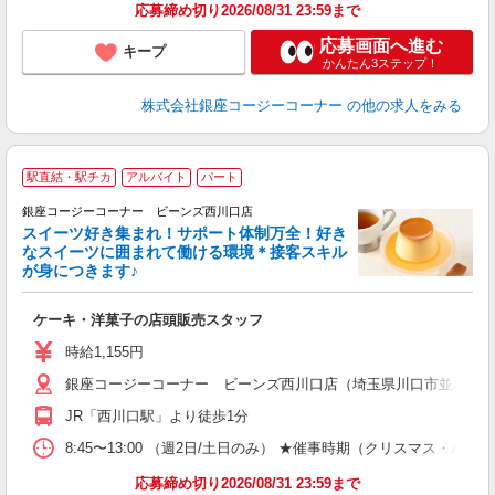
応募締め切り2026/08/31 23:59まで
応募画面へ進む
キープ
かんたん3ステップ！
株式会社銀座コージーコーナー
の他の求人をみる
駅直結・駅チカ
アルバイト
パート
銀座コージーコーナー ビーンズ西川口店
スイーツ好き集まれ！サポート体制万全！好き
なスイーツに囲まれて働ける環境＊接客スキル
＼
が身につきます♪
帰
ケーキ・洋菓子の店頭販売スタッフ
入
リ
時給1,155円
の
銀座コージーコーナー ビーンズ西川口店（埼玉県川口市並木2-20
な
与
JR「西川口駅」より徒歩1分
8:45〜13:00 （週2日/土日のみ） ★催事時期（クリスマス
応募締め切り2026/08/31 23:59まで