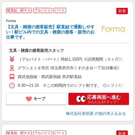
駅直結・駅チカ
アルバイト
パート
新着
Forma
【文具・雑貨の接客販売】駅直結で通勤しやす
い！駅ビル内での文具・雑貨の接客・販売のお
仕事です。
0
未
文具・雑貨の接客販売スタッフ
ス
夜
［アルバイト・パート］時給1,150円 ※試用期間（３ヶ月間）：
給
グランエミオ所沢 埼玉県所沢市くすのき台一丁目14番地5
西武池袋線・西武新宿線 所沢駅直結
9:30〜21:15 ※この時間内でのシフト制です。 ◎シフト制
応募画面へ進む
キープ
かんたん3ステップ！
株式会社加登屋
の他の求人をみる
駅直結・駅チカ
アルバイト
パート
新着