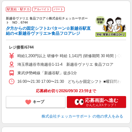
駅直結・駅チカ
アルバイト
パート
入
新越谷ヴァリエ 食品フロア☆株式会社チェッカーサポー
験
ト NO．6744
活
夕方からの固定シフト2パターン☆新越谷駅直
（
結の≪新越谷ヴァリエ≫食品フロアレジ
い
ト
レジ接客/6744
結
り
時給1,200円以上 研修中 時給 1,141円 (研修期間 30 時間 ) ◇高
埼玉県越谷市南越谷1-11-4 新越谷ヴァリエ 食品フロア
東武伊勢崎線「新越谷駅」徒歩1分
16:00〜21:30 17:00〜21:30 どちらか固定シフト ■曜日
応募締め切り2026/09/30 23:59まで
応募画面へ進む
キープ
かんたん3ステップ！
株式会社チェッカーサポート
の他の求人をみる