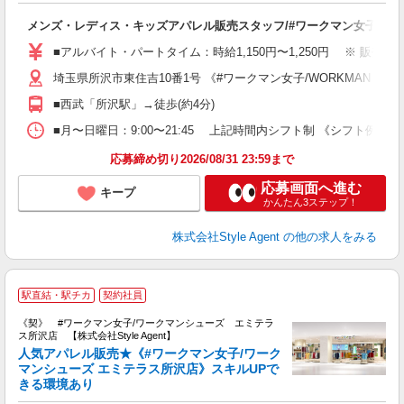
ー
入
メンズ・レディス・キッズアパレル販売スタッフ/#ワークマン女子/WORKM
験
婦
■アルバイト・パートタイム：時給1,150円〜1,250円 ※ 販売
フ
埼玉県所沢市東住吉10番1号 《#ワークマン女子/WORKMAN Sh
駅
満
■西武「所沢駅」→徒歩(約4分)
登
■月〜日曜日：9:00〜21:45 上記時間内シフト制 《シフト例》 ＊ 9:0
応募締め切り2026/08/31 23:59まで
応募画面へ進む
キープ
かんたん3ステップ！
株式会社Style Agent
の他の求人をみる
#
駅直結・駅チカ
契約社員
《契》 #ワークマン女子/ワークマンシューズ エミテラ
ス所沢店 【株式会社Style Agent】
人気アパレル販売★《#ワークマン女子/ワーク
マンシューズ エミテラス所沢店》スキルUPで
きる環境あり
ス