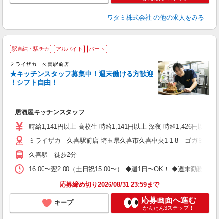
ワタミ株式会社
の他の求人をみる
駅直結・駅チカ
アルバイト
パート
ミライザカ 久喜駅前店
★キッチンスタッフ募集中！週末働ける方歓迎
を
！シフト自由！
履
支
登
居酒屋キッチンスタッフ
時給1,141円以上 高校生 時給1,141円以上 深夜 時給1,426円以上 
ミライザカ 久喜駅前店 埼玉県久喜市久喜中央1-1-8 ゴガミビル
久喜駅 徒歩2分
16:00〜翌2:00（土日祝15:00〜） ◆週1日〜OK！ ◆週
応募締め切り2026/08/31 23:59まで
応募画面へ進む
キープ
かんたん3ステップ！