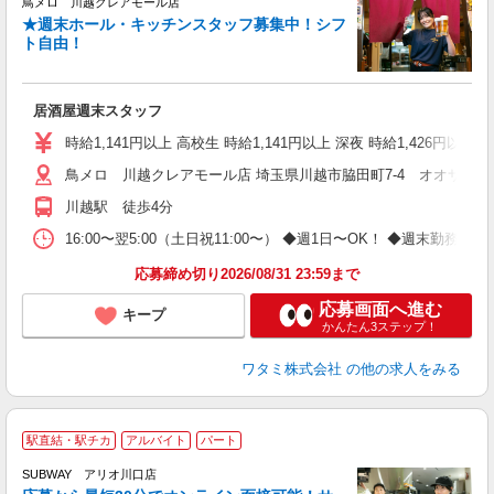
鳥メロ 川越クレアモール店
★週末ホール・キッチンスタッフ募集中！シフ
イ
ト自由！
履
勤
助
居酒屋週末スタッフ
時給1,141円以上 高校生 時給1,141円以上 深夜 時給1,426円以上 
鳥メロ 川越クレアモール店 埼玉県川越市脇田町7-4 オオサワビ
川越駅 徒歩4分
16:00〜翌5:00（土日祝11:00〜） ◆週1日〜OK！ ◆週
応募締め切り2026/08/31 23:59まで
応募画面へ進む
キープ
かんたん3ステップ！
ワタミ株式会社
の他の求人をみる
駅直結・駅チカ
アルバイト
パート
SUBWAY アリオ川口店