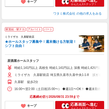
応募画面へ進む
キープ
かんたん3ステップ！
ワタミ株式会社
の他の求人をみる
駅直結・駅チカ
アルバイト
パート
ミライザカ 久喜駅前店
★ホールスタッフ募集中！週末働ける方歓迎！
イ
シフト自由！
履
勤
助
居酒屋ホールスタッフ
時給1,141円以上 高校生 時給1,141円以上 深夜 時給1,426円以上 
ミライザカ 久喜駅前店 埼玉県久喜市久喜中央1-1-8 ゴガミビル
久喜駅 徒歩2分
16:00〜翌2:00（土日祝15:00〜） ◆週1日〜OK！ ◆週
応募締め切り2026/08/31 23:59まで
応募画面へ進む
キープ
かんたん3ステップ！