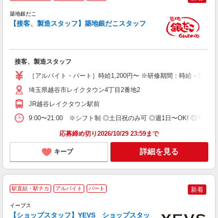
未
築地銀だこ
務
【接客、製造スタッフ】築地銀だこスタッフ
O
業
接客、製造スタッフ
［アルバイト・パート］時給1,200円〜 ※研修期間：時給－50円
埼玉県越谷市レイクタウン4丁目2番地2
JR越谷レイクタウン駅前
9:00〜21:00 ※シフト制 ◎土日祝のみ可 ◎週1日〜OK! ◎平
応募締め切り2026/10/29 23:59まで
詳細を見る
キープ
駅直結・駅チカ
アルバイト
パート
新着
イーブス
【ショップスタッフ】YEVS ショップスタッ