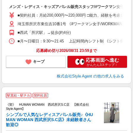
入
メンズ・レディス・キッズアパレル販売スタッフ/#ワークマン女子/WORKM
歓
ド
■契約社員：月給200,000円〜220,000円 □能力、経験を考慮
髪
埼玉県所沢市東住吉10番1号 《#ワークマン女子/WORKMAN Sh
h
■西武「所沢駅」→徒歩(約4分)
■月〜日曜日：9:30〜21:45 上記時間内シフト制 《シフト例》 ① 9:3
応募締め切り2026/08/31 23:59まで
応募画面へ進む
キープ
かんたん3ステップ！
株式会社Style Agent
の他の求人をみる
H
駅直結・駅チカ
契約社員
人
《契》 HUMAN WOMAN 西武所沢S.C店 【株式会社
Style Agent】
シンプルで人気なレディスアパレル販売♪《HU
MAN WOMAN 西武所沢S.C店》未経験者さん
歓迎◎
用 