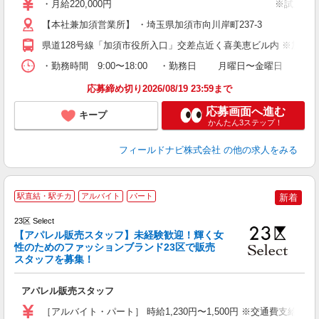
・月給220,000円 ※試用期間３ヶ月あり 
駅
【本社兼加須営業所】 ・埼玉県加須市向川岸町237-3
県道128号線「加須市役所入口」交差点近く喜美恵ビル内 ※加須駅
・勤務時間 9:00〜18:00 ・勤務日 月曜日〜金曜日 ・休
応募締め切り2026/08/19 23:59まで
応募画面へ進む
キープ
かんたん3ステップ！
フィールドナビ株式会社
の他の求人をみる
駅直結・駅チカ
アルバイト
パート
新着
23区 Select
【アパレル販売スタッフ】未経験歓迎！輝く女
性のためのファッションブランド23区で販売
スタッフを募集！
レ
アパレル販売スタッフ
迎
フ
［アルバイト・パート］ 時給1,230円〜1,500円 ※交通費支給・
W