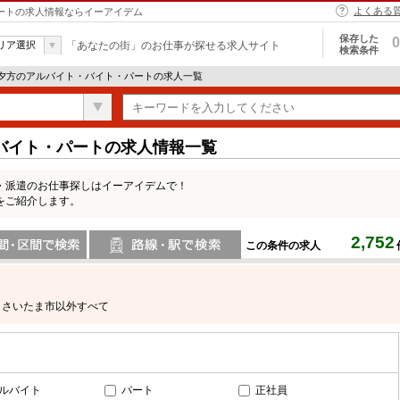
よくある
パートの求人情報ならイーアイデム
保存した
0
リア選択
「あなたの街」のお仕事が探せる求人サイト
検索条件
 夕方のアルバイト・バイト・パートの求人一覧
バイト・パートの求人情報一覧
・派遣のお仕事探しはイーアイデムで！
をご紹介します。
2,752
この条件の求人
間で検索
路線・駅・駅で検索
さいたま市以外すべて
ルバイト
パート
正社員