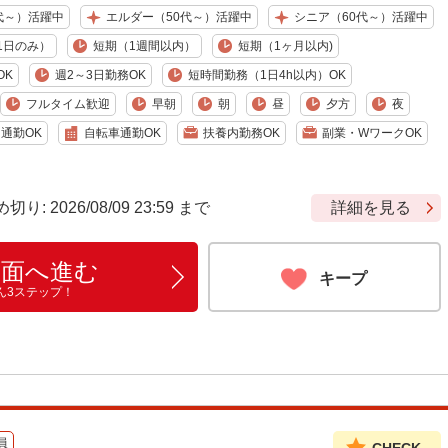
代～）活躍中
エルダー（50代～）活躍中
シニア（60代～）活躍中
1日のみ）
短期（1週間以内）
短期（1ヶ月以内)
OK
週2～3日勤務OK
短時間勤務（1日4h以内）OK
フルタイム歓迎
早朝
朝
昼
夕方
夜
通勤OK
自転車通勤OK
扶養内勤務OK
副業・WワークOK
 2026/08/09 23:59 まで
詳細を見る
画面へ進む
キープ
ん3ステップ！
員