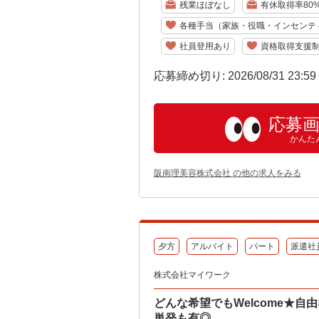
残業ほぼなし
有休取得率80
各種手当（家族・役職・インセンテ
社員登用あり
資格取得支援
応募締め切り: 2026/08/31 23:5
応募
かんた
阪南理美容株式会社 の他の求人をみる
夕方
アルバイト
パート
派遣社
株式会社マイワーク
どんな希望でもWelcome★
単発も有◎