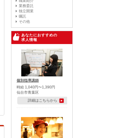
職業紹介
業務委託
独立開業
嘱託
その他
あなたにおすすめの
求人情報
個別指導講師
時給 1,040円〜1,390円
仙台市青葉区
詳細はこちらから