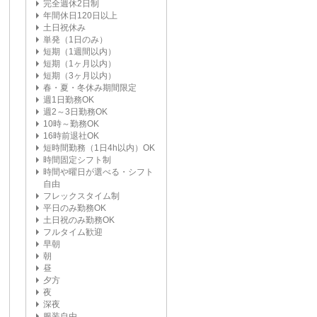
完全週休2日制
年間休日120日以上
土日祝休み
単発（1日のみ）
短期（1週間以内）
短期（1ヶ月以内）
短期（3ヶ月以内）
春・夏・冬休み期間限定
週1日勤務OK
週2～3日勤務OK
10時～勤務OK
16時前退社OK
短時間勤務（1日4h以内）OK
時間固定シフト制
時間や曜日が選べる・シフト
自由
フレックスタイム制
平日のみ勤務OK
土日祝のみ勤務OK
フルタイム歓迎
早朝
朝
昼
夕方
夜
深夜
服装自由