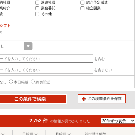
約社員
派遣社員
紹介予定派遣
業紹介
業務委託
独立開業
託
その他
-シフト
方
を含む
を含まない
なし
本日掲載
締切間近
この検索条件を保存
条件で検索
2,752 件
の情報が見つかりました
日給順
月給順
並び替え解除