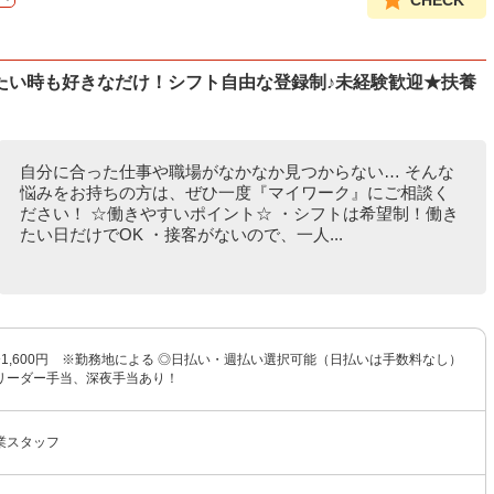
CHECK
たい時も好きなだけ！シフト自由な登録制♪未経験歓迎★扶養
自分に合った仕事や職場がなかなか見つからない… そんな
悩みをお持ちの方は、ぜひ一度『マイワーク』にご相談く
ださい！ ☆働きやすいポイント☆ ・シフトは希望制！働き
たい日だけでOK ・接客がないので、一人...
円〜1,600円 ※勤務地による ◎日払い・週払い選択可能（日払いは手数料なし）
リーダー手当、深夜手当あり！
業スタッフ