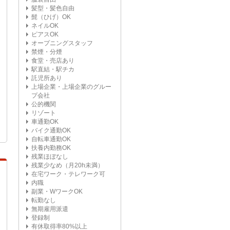
髪型・髪色自由
髭（ひげ）OK
ネイルOK
ピアスOK
オープニングスタッフ
禁煙・分煙
食堂・売店あり
駅直結・駅チカ
託児所あり
上場企業・上場企業のグルー
プ会社
公的機関
リゾート
車通勤OK
バイク通勤OK
自転車通勤OK
扶養内勤務OK
残業ほぼなし
残業少なめ（月20h未満）
在宅ワーク・テレワーク可
内職
副業・WワークOK
転勤なし
無期雇用派遣
登録制
有休取得率80%以上