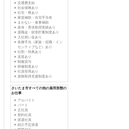
交通費支給
社会保険あり
社宅・寮あり
家賃補助・住宅手当有
まかない・食事補助
産休・育休取得実績あり
退職金・財形貯蓄制度あり
入社祝い金あり
各種手当（家族・役職・イン
センティブなど）あり
社割・特典あり
送迎あり
制服貸与
研修制度あり
社員登用あり
資格取得支援制度あり
さいたま市すべての他の雇用形態の
お仕事
アルバイト
パート
正社員
契約社員
派遣社員
紹介予定派遣