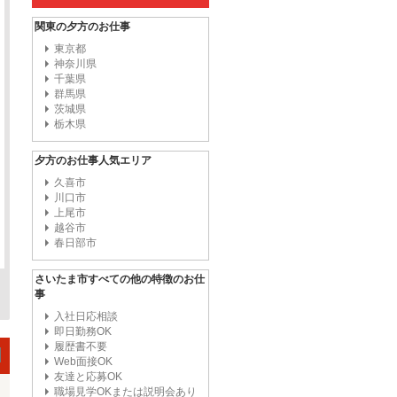
関東の夕方のお仕事
東京都
神奈川県
千葉県
群馬県
茨城県
栃木県
夕方のお仕事人気エリア
久喜市
川口市
上尾市
越谷市
春日部市
さいたま市すべての他の特徴のお仕
事
入社日応相談
即日勤務OK
履歴書不要
Web面接OK
友達と応募OK
職場見学OKまたは説明会あり