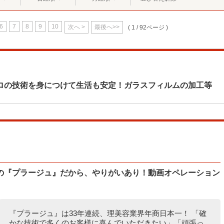
6
7
8
9
10
次へ >
最後へ>>
( 1 / 92ページ )
ロの技術を身につけて生活も安定！ガラスフィルムの加工等
の『プラージュ』だから、やりがいあり！動画オペレーション
『プラージュ』は33年連続、理美容業界年商日本一！ 「確
かな技術で多くのお客様に喜んでいただきたい」「頑張っ