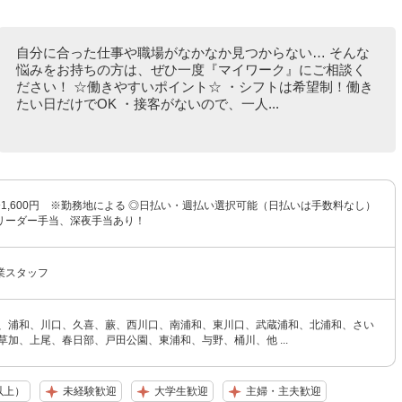
自分に合った仕事や職場がなかなか見つからない… そんな
悩みをお持ちの方は、ぜひ一度『マイワーク』にご相談く
ださい！ ☆働きやすいポイント☆ ・シフトは希望制！働き
たい日だけでOK ・接客がないので、一人...
円〜1,600円 ※勤務地による ◎日払い・週払い選択可能（日払いは手数料なし）
リーダー手当、深夜手当あり！
業スタッフ
宮、浦和、川口、久喜、蕨、西川口、南浦和、東川口、武蔵浦和、北浦和、さい
草加、上尾、春日部、戸田公園、東浦和、与野、桶川、他 ...
以上）
未経験歓迎
大学生歓迎
主婦・主夫歓迎