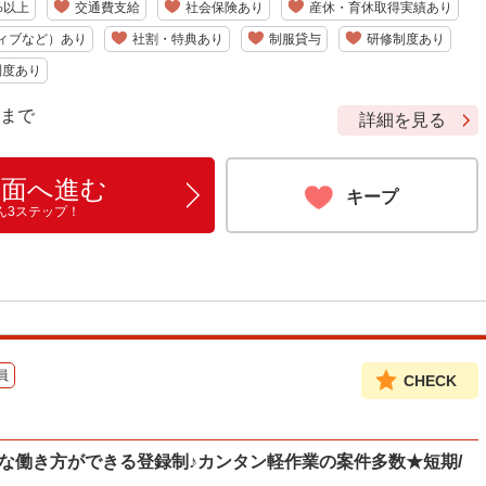
%以上
交通費支給
社会保険あり
産休・育休取得実績あり
ィブなど）あり
社割・特典あり
制服貸与
研修制度あり
制度あり
9 まで
詳細を見る
画面へ進む
キープ
ん3ステップ！
員
CHECK
自由な働き方ができる登録制♪カンタン軽作業の案件多数★短期/