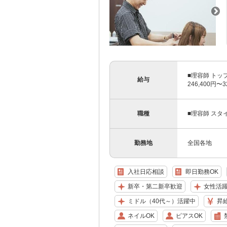
■理容師 トッ
給与
246,400円〜
職種
■理容師 スタ
勤務地
全国各地
入社日応相談
即日勤務OK
新卒・第二新卒歓迎
女性活
ミドル（40代～）活躍中
昇
ネイルOK
ピアスOK