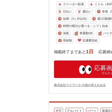
フリーター歓迎
ミドル（40
日払い
週払い
単発（
短期（3ヶ月以内)
週1日勤務
時間や曜日が選べる・シフト自由
深夜
車通勤OK
バイク
登録制
交通費支給
1日
掲載終了まであと
応募締め切り:
応募
かんた
株式会社マイワーク の他の求人をみる
夕方
アルバイト
パート
派遣社