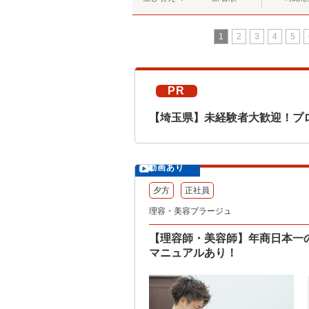
1
2
3
4
5
PR
【埼玉県】未経験者大歓迎！プ
動画あり
夕方
正社員
理容・美容プラージュ
【理容師・美容師】年商日本一
マニュアルあり！