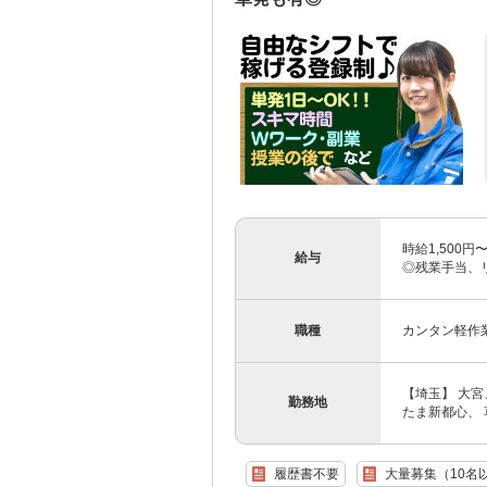
時給1,500
給与
◎残業手当、
職種
カンタン軽作
【埼玉】 大
勤務地
たま新都心、 
履歴書不要
大量募集（10名