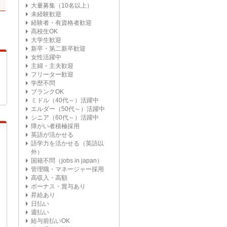
大量募集（10名以上）
未経験歓迎
経験者・有資格者歓迎
高校生OK
大学生歓迎
新卒・第二新卒歓迎
女性活躍中
主婦・主夫歓迎
フリーター歓迎
学歴不問
ブランクOK
ミドル（40代～）活躍中
エルダー（50代～）活躍中
シニア（60代～）活躍中
障がい者積極採用
英語が活かせる
語学力を活かせる（英語以
外）
国籍不問（jobs in japan）
管理職・マネージャー採用
高収入・高額
ボーナス・賞与あり
昇給あり
日払い
週払い
給与前払いOK