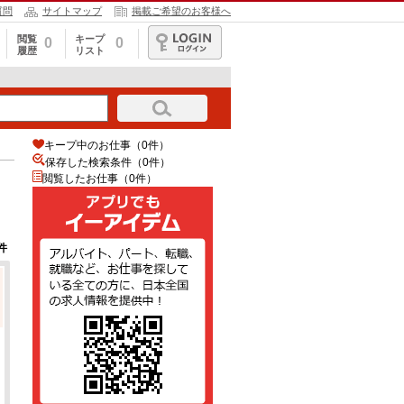
質問
サイトマップ
掲載ご希望のお客様へ
閲覧
キープ
0
0
履歴
リスト
ログイン
キープ中のお仕事（0件）
保存した検索条件（
0
件）
閲覧したお仕事（0件）
件