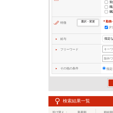
契
職
嘱
勤務
選択・変更
特徴
夕
給与
フリーワード
その他の条件
指定
この
検索結果一覧
並び替え ：
新着順
時給順