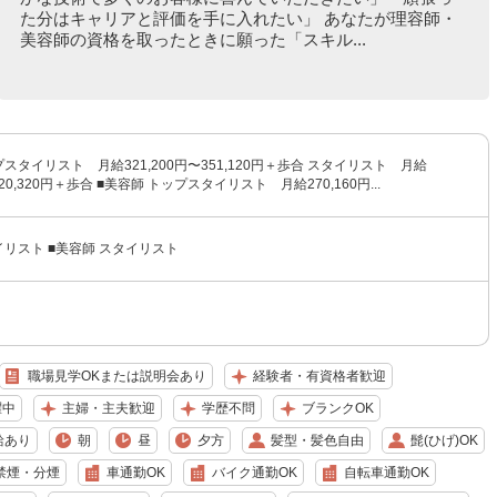
た分はキャリアと評価を手に入れたい」 あなたが理容師・
美容師の資格を取ったときに願った「スキル...
プスタイリスト 月給321,200円〜351,120円＋歩合 スタイリスト 月給
320,320円＋歩合 ■美容師 トップスタイリスト 月給270,160円...
イリスト ■美容師 スタイリスト
職場見学OKまたは説明会あり
経験者・有資格者歓迎
躍中
主婦・主夫歓迎
学歴不問
ブランクOK
給あり
朝
昼
夕方
髪型・髪色自由
髭(ひげ)OK
禁煙・分煙
車通勤OK
バイク通勤OK
自転車通勤OK