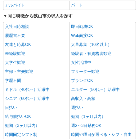
×21日勤務の場合＋残業代、交通費別途支給 ※交
アルバイト
パート
通費実費支給／当社規定あり。
埼玉県狭山市上赤坂 新所沢駅から車16分
同じ特徴から狭山市の求人を探す
詳細を見る
キープ
入社日応相談
即日勤務OK
履歴書不要
Web面接OK
アルバイト
パート
友達と応募OK
大量募集（10名以上）
株式会社バイトレ（ADM819401GT16）
【迷ったらコレ】箱に入れるだけ♪モクモク軽
未経験歓迎
経験者・有資格者歓迎
作業スタッフ
大学生歓迎
女性活躍中
時給1364円〜時給1600円（就業先により異な
主婦・主夫歓迎
フリーター歓迎
る）
埼玉県狭山市
学歴不問
ブランクOK
ミドル（40代～）活躍中
エルダー（50代～）活躍中
詳細を見る
キープ
シニア（60代～）活躍中
高収入・高額
日払い
週払い
派遣社員
ランスタッド株式会社 所沢支店（所沢事業所）/FTRZ115288
給与前払いOK
短期（1ヶ月以内）
仕分け・ピッキング・梱包
短期（3ヶ月以内）
週2～3日勤務OK
時給1350円 月収例:198450円＝1350円×7時間
時間固定シフト制
時間や曜日が選べる・シフト自由
×21日勤務の場合＋残業代、交通費別途支給 ※交