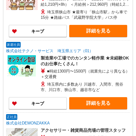
給1,210円×8h） ＜月給例＞212,960円（時給1,210
円×8h×22日） ※経験・能力等による
埼玉県狭山市 ★最寄り「狭山市駅」から車で
15分 ★路線バス「武蔵野学院大学」バス停
詳細を見る
キープ
派遣社員
株式会社テクノ・サービス 埼玉県エリア（01）
製造業や工場でのカンタン軽作業 ★未経験OK
のお仕事たくさん！
■時給1300円〜1500円（就業先により異なる）
＋交通費
埼玉県内に多数あり 川越市、入間市、熊谷
市、川口市、狭山市、越谷市など
詳細を見る
キープ
正社員
株式会社DEMONZAKKA
アクセサリー・雑貨商品売場の管理スタッフ