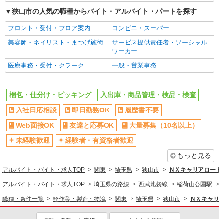
大学生歓迎
女性活躍中
アルバイト
パート
狭山市の人気の職種からバイト・アルバイト・パートを探す
SGフィルダー株式会社/W24086-016
主婦・主夫歓迎
フリーター歓迎
荷物・商品仕分け
フロント・受付・フロア案内
コンビニ・スーパー
学歴不問
ブランクOK
時給1210円
美容師・ネイリスト・まつげ施術
サービス提供責任者・ソーシャル
ミドル（40代～）活躍中
エルダー（50代～）活躍中
≪西埼玉事業場≫ 埼玉県狭山市柏原230-7
ワーカー
シニア（60代～）活躍中
高収入・高額
（佐川急便 西埼玉営業所内）
医療事務・受付・クラーク
一般・営業事務
日払い
週払い
詳細を見る
キープ
給与前払いOK
短期（1ヶ月以内）
梱包・仕分け・ピッキング
入出庫・商品管理・検品・検査
短期（3ヶ月以内）
週2～3日勤務OK
アルバイト
パート
入社日応相談
即日勤務OK
履歴書不要
SGフィルダー株式会社/W24086-015
時間固定シフト制
時間や曜日が選べる・シフト自由
荷物・商品仕分け
Web面接OK
友達と応募OK
大量募集（10名以上）
平日のみ勤務OK
土日祝のみ勤務OK
時給1210円 ※22:00〜翌5:00の間は深夜手当込
未経験歓迎
経験者・有資格者歓迎
フルタイム歓迎
早朝
みで時給1，513円になります。
もっと見る
≪西埼玉事業場≫ 埼玉県狭山市柏原230-7
朝
昼
（佐川急便 西埼玉営業所内）
アルバイト・バイト・求人TOP
関東
埼玉県
狭山市
ＮＸキャリアロード
夕方
夜
アルバイト・バイト・求人TOP
埼玉県の路線
西武池袋線
稲荷山公園駅
深夜
服装自由
詳細を見る
キープ
職種・条件一覧
軽作業・製造・物流
関東
埼玉県
狭山市
ＮＸキャリ
髪型・髪色自由
髭（ひげ）OK
アルバイト
パート
ネイルOK
ピアスOK