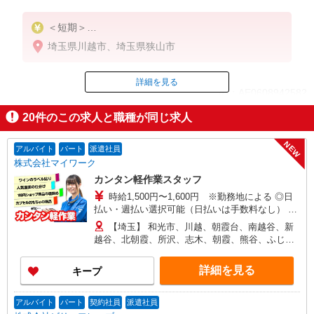
＜短期＞
時給1,600円＋交通費（日額上限：2,000円まで）支
埼玉県川越市、埼玉県狭山市
給
★22時〜翌5時は
詳細を見る
ID：AE0608942582
深夜割増 時給2,000円
20
件のこの求人と職種が同じ求人
掲載期間終了
NEW
アルバイト
パート
派遣社員
株式会社マイワーク
カンタン軽作業スタッフ
時給1,500円〜1,600円 ※勤務地による ◎日
払い・週払い選択可能（日払いは手数料なし） ◎
残業手当、リーダー手当、深夜手当あり！
【埼玉】 和光市、川越、朝霞台、南越谷、新
越谷、北朝霞、所沢、志木、朝霞、熊谷、ふじみ
野、 上福岡、せんげん台、越谷レイクタウン、新
所沢、越谷、獨協大学前、本川越、他 他にも一都
詳細を見る
キープ
三県各地にあり。ご希望をお聞かせください。 ☆
送迎バス有／バイク・自転車通勤OKなどの勤務地
もアリ
アルバイト
パート
契約社員
派遣社員