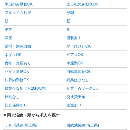
通費実費支給／当社規定あり。
埼玉県狭山市上広瀬 入間市駅から車10分
平日のみ勤務OK
土日祝のみ勤務OK
フルタイム歓迎
早朝
詳細を見る
キープ
朝
昼
夕方
夜
派遣社員
ランスタッド株式会社 所沢支店（所沢事業所）/FTRZ115270
深夜
服装自由
仕分け・ピッキング・梱包
髪型・髪色自由
髭（ひげ）OK
時給1400円 月収例:235200円＝1400円×8時間
×21日勤務の場合＋残業代、交通費別途支給 ※交
ネイルOK
ピアスOK
通費実費支給／当社規定あり。
埼玉県狭山市柏原 狭山市駅から車10分
食堂・売店あり
車通勤OK
バイク通勤OK
自転車通勤OK
詳細を見る
キープ
扶養内勤務OK
残業ほぼなし
派遣社員
残業少なめ（月20h未満）
副業・WワークOK
ランスタッド株式会社 所沢支店（所沢事業所）/FTRZ115238
転勤なし
交通費支給
仕分け・ピッキング・梱包
社会保険あり
送迎あり
時給1330円 月収例：256700円＝1330円×8時間
×21日勤務＋残業20時間の場合、交通費別途支給
同じ沿線・駅から求人を探す
※交通費実費支給／当社規定あり。
埼玉県狭山市上赤坂 入曽駅から車13分
ＪＲ川越線(埼玉県)
西武池袋線(埼玉県)