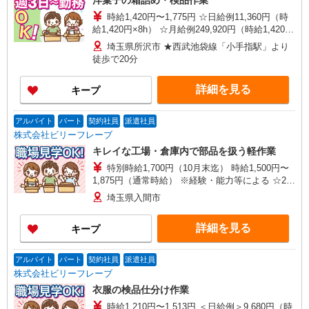
洋菓子の箱詰め・検品作業
時給1,420円〜1,775円 ☆日給例11,360円（時
給1,420円×8h） ☆月給例249,920円（時給1,420円
×8h×22日） ※経験・能力等による
埼玉県所沢市 ★西武池袋線「小手指駅」より
徒歩で20分
詳細を見る
キープ
アルバイト
パート
契約社員
派遣社員
株式会社ビリーフレーブ
キレイな工場・倉庫内で部品を扱う軽作業
特別時給1,700円（10月末迄） 時給1,500円〜
1,875円（通常時給） ※経験・能力等による ☆25
万円以上稼げます！ 例）特別時給1,700円
埼玉県入間市
×7.75H×22日＝289,850円
詳細を見る
キープ
アルバイト
パート
契約社員
派遣社員
株式会社ビリーフレーブ
衣服の検品仕分け作業
時給1,210円〜1,513円 ＜日給例＞9,680円（時