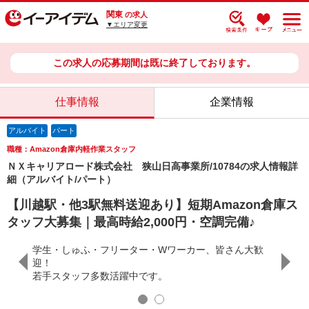
関東
の求人
▼エリア変更
この求人の応募期間は既に終了しております。
仕事情報
企業情報
アルバイト
パート
職種：Amazon倉庫内軽作業スタッフ
ＮＸキャリアロード株式会社 狭山日高事業所/10784の求人情報詳
細（アルバイト/パート）
【川越駅・他3駅無料送迎あり】短期Amazon倉庫ス
タッフ大募集｜最高時給2,000円・空調完備♪
学生・しゅふ・フリーター・Wワーカー、皆さん大歓
代ロボ導
迎！
倉庫内
迎！
若手スタッフ多数活躍中です。
入の快