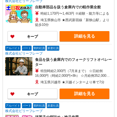
株式会社ビリーフレーブ
自動車部品を扱う倉庫内での軽作業全般
時給1,170円〜1,463円 ※経験・能力等による
埼玉県狭山市 ★西武新宿線「新狭山駅」より
徒歩10分
詳細を見る
キープ
アルバイト
パート
契約社員
派遣社員
株式会社ビリーフレーブ
食品を扱う倉庫内でのフォークリフトオペレー
ター
特別時給2,000円（7月末まで） ☆日給例
16,000円（時給2,000円×8h） ☆月給例352,000円
（時給2,000円×8h×22日） 時給1,700円〜2,125円
埼玉県川越市 ★川越インターより車で7分
（通常時給） ※経験・能力等による
詳細を見る
キープ
アルバイト
パート
契約社員
派遣社員
株式会社ビリーフレーブ