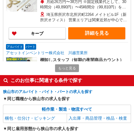
月給26万円〜38万円 ※固定残業代として、30
時間分（49,890円）〜45時間分（99,810円）を含
む ※超過分は別途支給 ※経験・スキルを考慮し優
埼玉県所沢市北所沢町2264 メイトビル1F（新
遇 ※試用期間3ヶ月同条件
所沢オフィス） 営業エリアは関東近郊が中心です
が 担当店舗によっては地方への出張があります。
頻度は月に数日程度で、宿泊を伴う場合もありま
詳細を見る
キープ
す。 普段はお客様先へ直行直帰となり、本社への
出勤は月1回程度です。
アルバイト
パート
アセットインベントリー株式会社 川越営業所
棚卸しスタッフ（短期の夜間商品カウント）
時給1,200円（22時以降は時給1,500円） ※7〜
もっと見る
9月の特別時給です！ ★初めてお仕事始める方に
出勤インセンティブあり！ 初日出勤日と出勤5日
このお仕事に関連する条件で探す
埼玉県川越市、所沢市、狭山市、坂戸市、及び
目に各5,000円支給♪（規定有） ＼日払いOK／ 急
その周辺 ※基本直行直帰 ※日によって店舗は異な
な出費の時も安心♪ 働いた分を給料日前に受け取
ります。 ※場所により社用車送迎あり
狭山市のアルバイト・バイト・パートの求人を探す
れます！
詳細を見る
同じ職種から狭山市の求人を探す
キープ
軽作業・製造・物流すべて
派遣社員
梱包・仕分け・ピッキング
入出庫・商品管理・検品・検査
ランスタッド株式会社 所沢支店（所沢事業所）/FTRZ115204
仕分け・ピッキング・梱包
同じ雇用形態から狭山市の求人を探す
時給1330円 月収例：223440円＝1330円×8時間