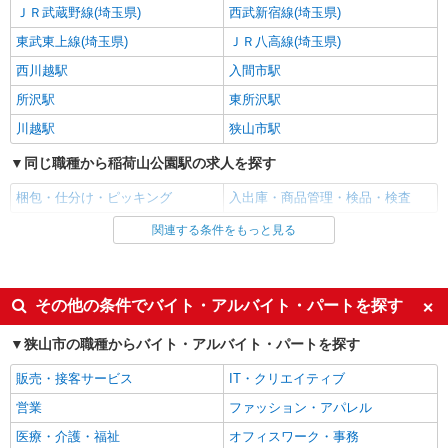
詳細を見る
キープ
ＪＲ武蔵野線(埼玉県)
西武新宿線(埼玉県)
東武東上線(埼玉県)
ＪＲ八高線(埼玉県)
派遣社員
西川越駅
入間市駅
ランスタッド株式会社 所沢支店（所沢事業所）/FTRZ115145
仕分け・ピッキング・梱包
所沢駅
東所沢駅
時給1500円 お仕事の内容・職種・勤務地によ
川越駅
狭山市駅
り異なります ※交通費実費支給／当社規定あり。
同じ職種から稲荷山公園駅の求人を探す
埼玉県狭山市 お仕事内容により異なります
梱包・仕分け・ピッキング
入出庫・商品管理・検品・検査
詳細を見る
キープ
関連する条件をもっと見る
同じ雇用形態から稲荷山公園駅の求人を探す
派遣社員
アルバイト
パート
ランスタッド株式会社 所沢支店（所沢事業所）/FTRZ115230
検査
同じ特徴から稲荷山公園駅の求人を探す
その他の条件でバイト・アルバイト・パートを探す
時給1300円 ※交通費実費支給／当社規定あ
入社日応相談
即日勤務OK
り。
狭山市の職種からバイト・アルバイト・パートを探す
履歴書不要
Web面接OK
埼玉県狭山市広瀬台 狭山市駅より車10分
販売・接客サービス
IT・クリエイティブ
友達と応募OK
大量募集（10名以上）
営業
ファッション・アパレル
詳細を見る
キープ
未経験歓迎
経験者・有資格者歓迎
医療・介護・福祉
オフィスワーク・事務