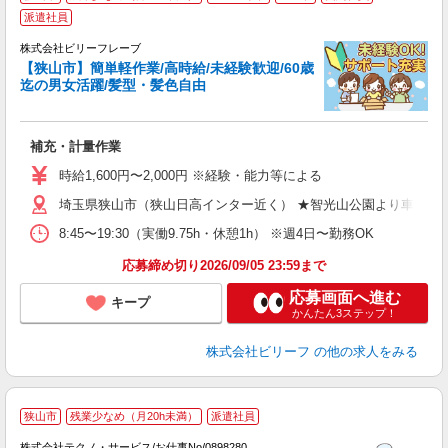
派遣社員
歓
た
株式会社ビリーフレーブ
入
【狭山市】簡単軽作業/高時給/未経験歓迎/60歳
た
迄の男女活躍/髪型・髪色自由
第
ブ
払
補充・計量作業
イ
時給1,600円〜2,000円 ※経験・能力等による
埼玉県狭山市（狭山日高インター近く） ★智光山公園より車で5分
8:45〜19:30（実働9.75h・休憩1h） ※週4日〜勤務OK
応募締め切り2026/09/05 23:59まで
応募画面へ進む
キープ
かんたん3ステップ！
株式会社ビリーフ
の他の求人をみる
狭山市
残業少なめ（月20h未満）
派遣社員
株式会社テクノ・サービス/お仕事No/0898280