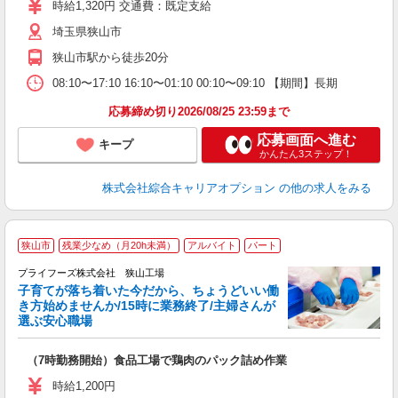
フ
時給1,320円 交通費：既定支給
自
埼玉県狭山市
与
狭山市駅から徒歩20分
08:10〜17:10 16:10〜01:10 00:10〜09:10 【期間】長期
応募締め切り2026/08/25 23:59まで
応募画面へ進む
キープ
かんたん3ステップ！
株式会社綜合キャリアオプション
の他の求人をみる
狭山市
残業少なめ（月20h未満）
アルバイト
パート
い
す
プライフーズ株式会社 狭山工場
子育てが落ち着いた今だから、ちょうどいい働
き方始めませんか/15時に業務終了/主婦さんが
選ぶ安心職場
れ
（7時勤務開始）食品工場で鶏肉のパック詰め作業
入
ル
時給1,200円
前