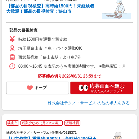
【部品の目視検査】高時給1500円！未経験者
大歓迎！部品の目視検査：狭山市
ー
部品の目視検査
履
高
時給1500円交通費全額支給
ク
埼玉県狭山市 ＊車・バイク通勤OK
得
西武新宿線「狭山市駅」より車7分
08:00〜16:45 ※表記のうち実働8時間です。 ■勤務曜日：月
応募締め切り2026/08/31 23:59まで
応募画面へ進む
キープ
かんたん3ステップ！
株式会社テクノ・サービス
の他の求人をみる
狭山市
残業少なめ（月20h未満）
派遣社員
株式会社テクノ・サービス/お仕事No/0915371
【組立作業】重量物ほぼなし♪高時給1400円★