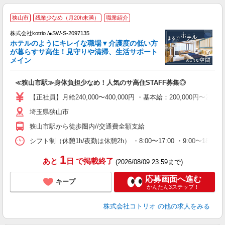
▼
狭山市
残業少なめ（月20h未満）
職業紹介
株式会社kotrio /●SW-S-2097135
女
ホテルのようにキレイな職場▼介護度の低い方
ド
が暮らすサ高住！見守りや清掃、生活サポート
活
メイン
ル
自
≪狭山市駅≫身体負担少なめ！人気のサ高住STAFF募集◎
役
【正社員】月給240,000〜400,000円 ・基本給：200,000
埼玉県狭山市
狭山市駅から徒歩圏内//交通費全額支給
シフト制（休憩1h/夜勤は休憩2h） ・8:00〜17:00 ・9:00〜18:00
1
あと
日
で掲載終了
(2026/08/09 23:59まで)
応募画面へ進む
キープ
かんたん3ステップ！
株式会社コトリオ
の他の求人をみる