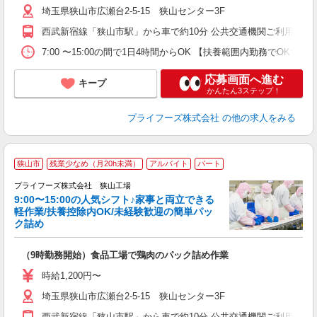
埼玉県狭山市広瀬台2-5-15 狭山センター3F
ル
ル
西武新宿線「狭山市駅」から車で約10分 公共交通機関ご利用の
業
ま
7:00 〜15:00の間で1日4時間からOK 【扶養範囲内勤務
応募画面へ進む
キープ
かんたん3ステップ！
プライフーズ株式会社
の他の求人をみる
狭山市
残業少なめ（月20h未満）
アルバイト
パート
務
い
プライフーズ株式会社 狭山工場
9:00〜15:00の人気シフト♪家事と両立できる
軽作業/扶養控除内OK/未経験歓迎の簡単パッ
ク詰め
気
（9時勤務開始）食品工場で鶏肉のパック詰め作業
入
ル
時給1,200円〜
前
埼玉県狭山市広瀬台2-5-15 狭山センター3F
ル
ル
西武新宿線「狭山市駅」から車で約10分 公共交通機関ご利用の