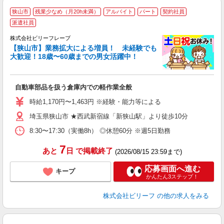
狭山市
残業少なめ（月20h未満）
アルバイト
パート
契約社員
派遣社員
す
株式会社ビリーフレーブ
い
【狭山市】業務拡大による増員！ 未経験でも
た
大歓迎！18歳〜60歳までの男女活躍中！
入
た
第
自動車部品を扱う倉庫内での軽作業全般
ブ
収
時給1,170円〜1,463円 ※経験・能力等による
禁
残
埼玉県狭山市 ★西武新宿線「新狭山駅」より徒歩10分
8:30〜17:30（実働8h） ◎休憩60分 ※週5日勤務
7
あと
日
で掲載終了
(2026/08/15 23:59まで)
応募画面へ進む
キープ
かんたん3ステップ！
株式会社ビリーフ
の他の求人をみる