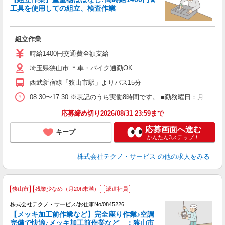
工具を使用しての組立、検査作業
3
か
組立作業
履
ラ
時給1400円交通費全額支給
通
埼玉県狭山市 ＊車・バイク通勤OK
険
西武新宿線「狭山市駅」よりバス15分
08:30〜17:30 ※表記のうち実働8時間です。 ■勤務曜日：月
応募締め切り2026/08/31 23:59まで
応募画面へ進む
キープ
かんたん3ステップ！
株式会社テクノ・サービス
の他の求人をみる
狭山市
残業少なめ（月20h未満）
派遣社員
（
株式会社テクノ・サービス/お仕事No/0845226
残
【メッキ加工前作業など】完全座り作業♪空調
業
完備で快適♪メッキ加工前作業など ：狭山市