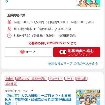
み
入
た
第
倉庫内軽作業
ブ
収
時給1,200円〜1,500円 ☆日給例9,600円（時給1,200円×8h） ☆
髪
残
埼玉県狭山市 ★「新狭山駅」より車で5分
8:30〜17:30（実働8h・休憩1h） ※週5日勤務
応募締め切り2026/09/05 23:59まで
応募画面へ進む
キープ
かんたん3ステップ！
株式会社ビリーフ
の他の求人をみる
狭山市
残業少なめ（月20h未満）
アルバイト
パート
契約社員
派遣社員
き
株式会社ビリーフレーブ
す
【狭山市】人気の日勤！〜17時まで・土日祝
入
休み・空調完備・60歳迄の女性活躍中/未経験
た
歓迎！！