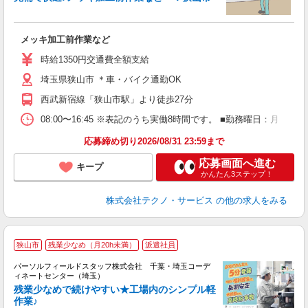
派
メッキ加工前作業など
履
ミ
時給1350円交通費全額支給
売
埼玉県狭山市 ＊車・バイク通勤OK
支
西武新宿線「狭山市駅」より徒歩27分
08:00〜16:45 ※表記のうち実働8時間です。 ■勤務曜日：月
応募締め切り2026/08/31 23:59まで
応募画面へ進む
キープ
かんたん3ステップ！
株式会社テクノ・サービス
の他の求人をみる
狭山市
残業少なめ（月20h未満）
派遣社員
パーソルフィールドスタッフ株式会社 千葉・埼玉コーデ
数
ィネートセンター（埼玉）
残業少なめで続けやすい★工場内のシンプル軽
作業♪