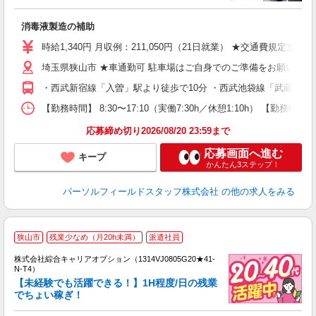
の
履
消毒液製造の補助
休
社
時給1,340円 月収例：211,050円（21日就業） ★交通費規定支給
埼玉県狭山市 ★車通勤可 駐車場はご自身でのご準備をお願いいた
・西武新宿線「入曽」駅より徒歩で10分 ・西武池袋線「武蔵藤沢
【勤務時間】 8:30〜17:10（実働7:30h／休憩1:10h） 【
応募締め切り2026/08/20 23:59まで
応募画面へ進む
キープ
かんたん3ステップ！
パーソルフィールドスタッフ株式会社
の他の求人をみる
≪
狭山市
残業少なめ（月20h未満）
派遣社員
い
株式会社綜合キャリアオプション（1314VJ0805G20★41-
N-T4）
【未経験でも活躍できる！】1H程度/日の残業
でちょい稼ぎ！
得