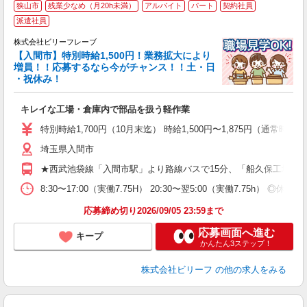
狭山市
残業少なめ（月20h未満）
アルバイト
パート
契約社員
派遣社員
き
女
株式会社ビリーフレーブ
【入間市】特別時給1,500円！業務拡大により
り
増員！！応募するなら今がチャンス！！土・日
入
・祝休み！
た
第
キレイな工場・倉庫内で部品を扱う軽作業
ブ
払
特別時給1,700円（10月末迄） 時給1,500円〜1,875円（通常時給）
煙
社
埼玉県入間市
★西武池袋線「入間市駅」より路線バスで15分、「船久保工場前
8:30〜17:00（実働7.75H） 20:30〜翌5:00（実働7.75h） 
応募締め切り2026/09/05 23:59まで
応募画面へ進む
キープ
かんたん3ステップ！
株式会社ビリーフ
の他の求人をみる