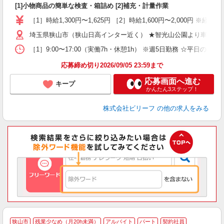
[1]小物商品の簡単な検査・箱詰め [2]補充・計量作業
イ
［1］時給1,300円〜1,625円 ［2］時給1,600円〜2,000円 ※経
埼玉県狭山市（狭山日高インター近く） ★智光山公園より車で5分
［1］9:00〜17:00（実働7h・休憩1h） ※週5日勤務 ☆平日のみOK 
応募締め切り2026/09/05 23:59まで
応募画面へ進む
キープ
かんたん3ステップ！
株式会社ビリーフ
の他の求人をみる
狭山市
残業少なめ（月20h未満）
アルバイト
パート
契約社員