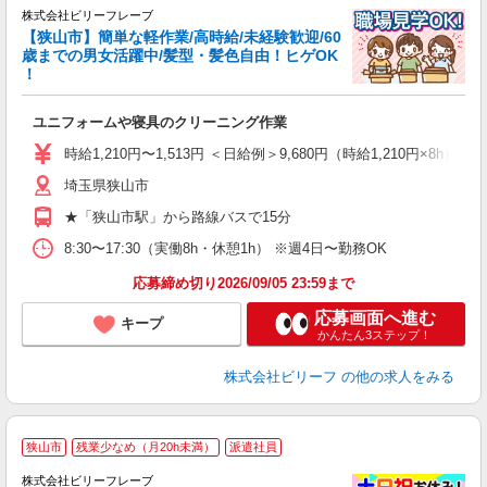
を
株式会社ビリーフレーブ
【狭山市】簡単な軽作業/高時給/未経験歓迎/60
て
歳までの男女活躍中/髪型・髪色自由！ヒゲOK
入
！
た
第
ユニフォームや寝具のクリーニング作業
ブ
払
時給1,210円〜1,513円 ＜日給例＞9,680円（時給1,210円×8h） 
勤
支
埼玉県狭山市
★「狭山市駅」から路線バスで15分
8:30〜17:30（実働8h・休憩1h） ※週4日〜勤務OK
応募締め切り2026/09/05 23:59まで
応募画面へ進む
キープ
かんたん3ステップ！
株式会社ビリーフ
の他の求人をみる
狭山市
残業少なめ（月20h未満）
派遣社員
株式会社ビリーフレーブ