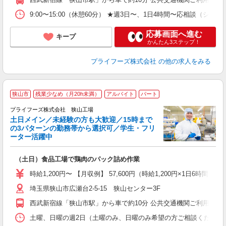
業
ま
9:00〜15:00（休憩60分） ★週3日〜、1日4時間〜応相
応募画面へ進む
キープ
かんたん3ステップ！
プライフーズ株式会社
の他の求人をみる
狭山市
残業少なめ（月20h未満）
アルバイト
パート
プライフーズ株式会社 狭山工場
土日メイン／未経験の方も大歓迎／15時まで
の3パターンの勤務帯から選択可／学生・フリ
ーター活躍中
生
（土日）食品工場で鶏肉のパック詰め作業
入
ル
時給1,200円〜 【月収例】 57,600円（時給1,200円×1日6時間×月
前
埼玉県狭山市広瀬台2-5-15 狭山センター3F
ル
ル
西武新宿線「狭山市駅」から車で約10分 公共交通機関ご利用の
業
ま
土曜、日曜の週2日（土曜のみ、日曜のみ希望の方ご相談ください） ［1］