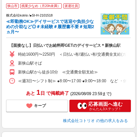
狭山市
残業少なめ（月20h未満）
派遣社員
株式会社kotrio /●SI-H-2101518
女
≪即勤務OK≫デイサービスで送迎や負担少な
ド
めの介助など◎＃未経験＃履歴書不要＃短期2
活
ヵ月〜
ル
自
【面接なし】日払いでお給料即GETのデイサービス＊新狭山駅
役
時給1600円〜2250円 ＜日払い有/週払い有/交通費全支給(ガソリ
新狭山駅そば
新狭山駅から徒歩10分 ≪交通費全額支給≫
≪週3日〜シフト制≫ ●8:00〜17:00 ●9:00〜18:00 など ・休憩1
1
あと
日
で掲載終了
(2026/08/09 23:59まで)
応募画面へ進む
キープ
かんたん3ステップ！
株式会社コトリオ
の他の求人をみる