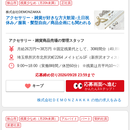
狭山市
残業少なめ（月20h未満）
正社員
株式会社DEMONZAKKA
アクセサリー・雑貨が好きな方大歓迎♪土日祝
休み／服装・髪型自由／商品企画にも関われる
終
アクセサリー・雑貨商品売場の管理スタッフ
昇
月給26万円〜38万円 ※固定残業代として、30時間分（49,890
埼玉県所沢市北所沢町2264 メイトビル1F（新所沢オフィス）
9:00〜18:00（実働8時間／休憩60分） ※残業は月平均10〜20時間
応募締め切り2026/09/28 23:59まで
応募画面へ進む
キープ
かんたん3ステップ！
株式会社ＤＥＭＯＮＺＡＫＫＡ
の他の求人をみる
狭山市
残業少なめ（月20h未満）
アルバイト
パート
契約社員
派遣社員