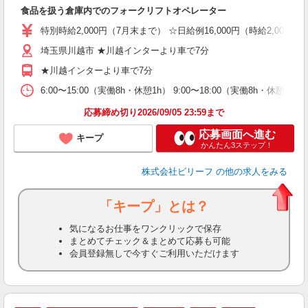
食品を扱う倉庫内でのフォークリフトオペレーター
ブ
収
特別時給2,000円（7月末まで） ☆日給例16,000円（時給2,000円×
勤
分
埼玉県川越市 ★川越インターより車で7分
満
★川越インターより車で7分
6:00〜15:00（実働8h・休憩1h） 9:00〜18:00（実働8h・
応募締め切り2026/09/05 23:59まで
応募画面へ進む
キープ
かんたん3ステップ！
株式会社ビリーフ
の他の求人をみる
「キープ」とは？
気になるお仕事をワンクリックで保存
まとめてチェック＆まとめて応募も可能
会員登録無しで今すぐご利用いただけます