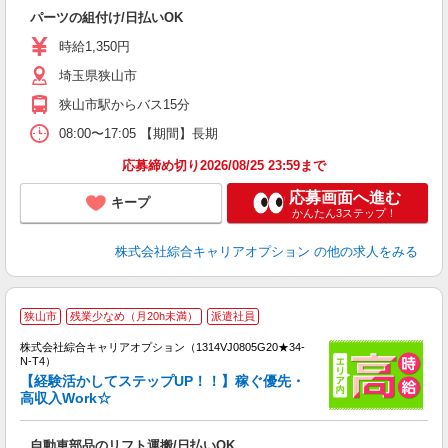
入
パーツの組付け/日払いOK
分
フ
時給1,350円
残
埼玉県狭山市
狭山市駅からバス15分
08:00〜17:05 【期間】長期
応募締め切り2026/08/25 23:59まで
応募画面へ進む
キープ
かんたん3ステップ！
株式会社綜合キャリアオプション
の他の求人をみる
≪
狭山市
残業少なめ（月20h未満）
派遣社員
い
株式会社綜合キャリアオプション（1314VJ0805G20★34-
N-T4）
【経験活かしてステップUP！！】稼ぐ優先・
高収入Work☆
得
入
自動車部品のリフト運搬/日払いOK