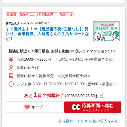
狭山市
残業少なめ（月20h未満）
派遣社員
株式会社kotrio /●SI-H-2101787
女
すぐ働けます！⇒【履歴書不要×面接なし】 見
ド
回り、食事提供、入居者さんの生活サポートな
活
ど！
ル
自
新狭山駅近く＊即日勤務･お試し勤務OK◎シニアマンションSTAFF
役
時給1600円〜2250円 ＜日払い有/週払い有/交通費全支給(ガソリ
新狭山駅そば
新狭山駅から徒歩10分 ≪交通費全額支給≫
シフト例 8:30〜17:30 9:00〜18:00 16:00〜翌9:00（希望者の
1
あと
日
で掲載終了
(2026/08/09 23:59まで)
応募画面へ進む
キープ
かんたん3ステップ！
株式会社コトリオ
の他の求人をみる