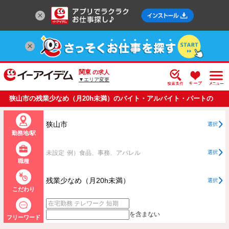
関東
の求人
▼エリア変更
狭山市の残業少なめ（月20h未満）のバイト・アルバイト・パートの
求人情報一覧
狭山市
選択
勤務地/駅
未設定
例）食品、事務、アパレル
選択
職種
残業少なめ（月20h未満）
選択
こだわり
を含まない
フリーワード