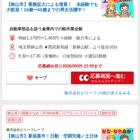
す
【狭山市】業務拡大による増員！ 未経験でも
い
大歓迎！18歳〜60歳までの男女活躍中！
た
入
た
自動車部品を扱う倉庫内での軽作業全般
第
ブ
時給1,170円〜1,463円 ※経験・能力等による
収
埼玉県狭山市 ★西武新宿線「新狭山駅」より徒歩10分
禁
残
8:30〜17:30（実働8h） ◎休憩60分 ※週5日勤務
応募締め切り2026/09/05 23:59まで
応募画面へ進む
キープ
かんたん3ステップ！
株式会社ビリーフ
の他の求人をみる
狭山市
残業少なめ（月20h未満）
アルバイト
パート
契約社員
派遣社員
こ
男
株式会社ビリーフレーブ
【狭山市】新規案件！日勤・空調完備／土日休
ま