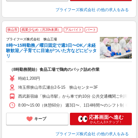
プライフーズ株式会社
の他の求人をみる
狭山市
残業少なめ（月20h未満）
アルバイト
パート
ん
プライフーズ株式会社 狭山工場
8時〜15時勤務／曜日固定で週3日〜OK／未経
験歓迎／子育てに目途がついた方などにピッタ
リ
な
（8時勤務開始）食品工場で鶏肉のパック詰め作業
入
ル
時給1,200円
前
埼玉県狭山市広瀬台2-5-15 狭山センター3F
ル
ル
西武新宿線「狭山市駅」から車で約10分 公共交通機関ご利用の
業
ま
8:00〜15:00（休憩60分） 週3日〜、1日4時間〜のシフ
応募画面へ進む
キープ
かんたん3ステップ！
プライフーズ株式会社
の他の求人をみる