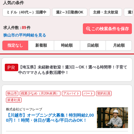
人気の条件
ミドル（40代～）活躍中
週2～3日勤務OK
主婦・主夫歓迎
週1
求人件数 :
89
件
この検索条件を保存
狭山市の平均時給を見る
指定なし
新着順
時給順
日給順
月給順
【埼玉県】未経験者歓迎！週3日～OK！選べる時間帯！子育て
PR
中のママさんも多数活躍中！
狭山市
残業少なめ（月20h未満）
アルバイト
パート
契約社員
派遣社員
キ
株式会社ビリーフレーブ
【川越市】オープニング大募集！特別時給2,00
待
0円！！時間・休日が選べる/平日のみOK！
入
た
第