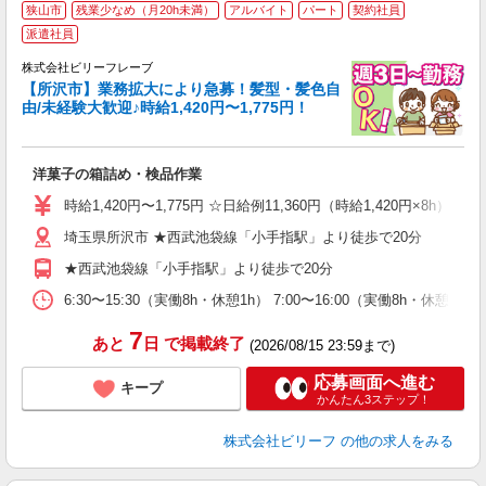
狭山市
残業少なめ（月20h未満）
アルバイト
パート
契約社員
派遣社員
で
ろ
株式会社ビリーフレーブ
【所沢市】業務拡大により急募！髪型・髪色自
に
由/未経験大歓迎♪時給1,420円〜1,775円！
入
た
第
洋菓子の箱詰め・検品作業
ブ
収
時給1,420円〜1,775円 ☆日給例11,360円（時給1,420円×8h） 
色
未
埼玉県所沢市 ★西武池袋線「小手指駅」より徒歩で20分
★西武池袋線「小手指駅」より徒歩で20分
6:30〜15:30（実働8h・休憩1h） 7:00〜16:00（実働8h・休憩1h
7
あと
日
で掲載終了
(2026/08/15 23:59まで)
応募画面へ進む
キープ
かんたん3ステップ！
株式会社ビリーフ
の他の求人をみる