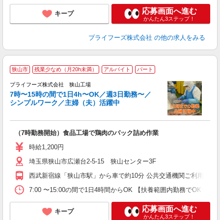
応募画面へ進む
キープ
かんたん3ステップ！
プライフーズ株式会社
の他の求人をみる
狭山市
残業少なめ（月20h未満）
アルバイト
パート
プライフーズ株式会社 狭山工場
7時〜15時の間で1日4h〜OK／週3日勤務〜／
シンプルワーク／主婦（夫）活躍中
の
（7時勤務開始）食品工場で鶏肉のパック詰め作業
入
ル
時給1,200円
前
埼玉県狭山市広瀬台2-5-15 狭山センター3F
ル
ル
西武新宿線「狭山市駅」から車で約10分 公共交通機関ご利用の
業
ま
7:00 〜15:00の間で1日4時間からOK 【扶養範囲内勤務
応募画面へ進む
キープ
かんたん3ステップ！