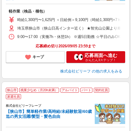
第
ブ
軽作業（検品・梱包）
払
自
時給1,300円〜1,625円 ＜日給例＞9,100円（時給1,300円×7ｈ）
通
埼玉県狭山市（狭山日高インター近く） ★智光山公園より車で5分
9:00〜17:00（実働7h・休憩1h） ※週5日勤務 ☆平日のみOK
応募締め切り2026/09/05 23:59まで
応募画面へ進む
キープ
かんたん3ステップ！
株式会社ビリーフ
の他の求人をみる
狭山市
残業少なめ（月20h未満）
アルバイト
パート
契約社員
派遣社員
歓
た
株式会社ビリーフレーブ
入
【狭山市】簡単軽作業/高時給/未経験歓迎/60歳
た
迄の男女活躍/髪型・髪色自由
第
ブ
払