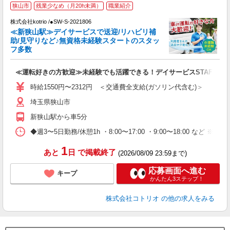
≪
狭山市
残業少なめ（月20h未満）
職業紹介
株式会社kotrio /●SW-S-2021806
女
≪新狭山駅≫デイサービスで送迎/リハビリ補
ド
助/見守りなど♪無資格未経験スタートのスタッ
活
フ多数
ル
自
≪運転好きの方歓迎≫未経験でも活躍できる！デイサービスSTAFF
役
時給1550円〜2312円 ＜交通費全支給(ガソリン代含む)＞
埼玉県狭山市
新狭山駅から車5分
◆週3〜5日勤務/休憩1h ・8:00〜17:00 ・9:00〜18:00 など ※8
1
あと
日
で掲載終了
(2026/08/09 23:59まで)
応募画面へ進む
キープ
かんたん3ステップ！
株式会社コトリオ
の他の求人をみる