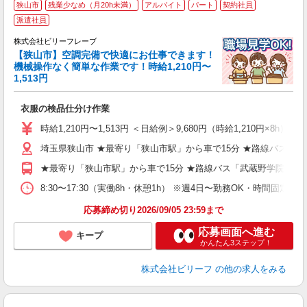
狭山市
残業少なめ（月20h未満）
アルバイト
パート
契約社員
派遣社員
い
株式会社ビリーフレーブ
中
【狭山市】空調完備で快適にお仕事できます！
勤
機械操作なく簡単な作業です！時給1,210円〜
入
1,513円
た
第
衣服の検品仕分け作業
ブ
払
時給1,210円〜1,513円 ＜日給例＞9,680円（時給1,210円×8h） 
勤
支
埼玉県狭山市 ★最寄り「狭山市駅」から車で15分 ★路線バス「
★最寄り「狭山市駅」から車で15分 ★路線バス「武蔵野学院大学
8:30〜17:30（実働8h・休憩1h） ※週4日〜勤務OK・時間固定シ
応募締め切り2026/09/05 23:59まで
応募画面へ進む
キープ
かんたん3ステップ！
株式会社ビリーフ
の他の求人をみる