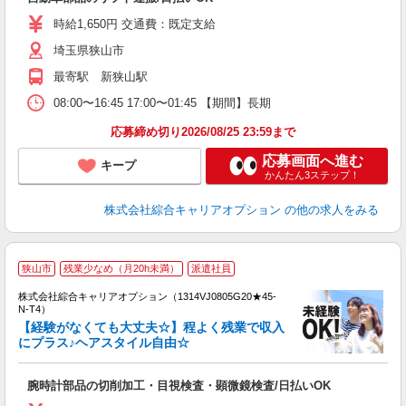
分
新
時給1,650円 交通費：既定支給
由
埼玉県狭山市
制
最寄駅 新狭山駅
08:00〜16:45 17:00〜01:45 【期間】長期
応募締め切り2026/08/25 23:59まで
応募画面へ進む
キープ
かんたん3ステップ！
株式会社綜合キャリアオプション
の他の求人をみる
≪
狭山市
残業少なめ（月20h未満）
派遣社員
い
株式会社綜合キャリアオプション（1314VJ0805G20★45-
N-T4）
【経験がなくても大丈夫☆】程よく残業で収入
にプラス♪ヘアスタイル自由☆
得
入
腕時計部品の切削加工・目視検査・顕微鏡検査/日払いOK
分