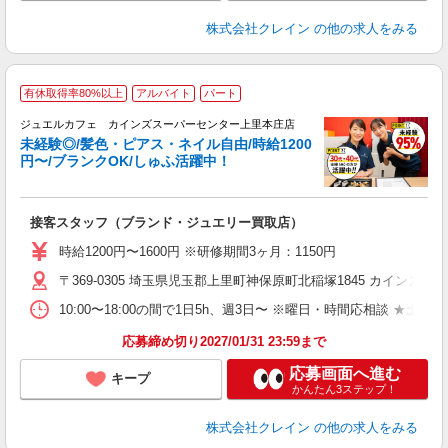
株式会社クレイン
の他の求人をみる
有休取得率80%以上
アルバイト
パート
ジュエルカフェ カインズスーパーセンター上里本庄店
未経験◎/髪色・ピアス・ネイル自由/時給1200
円〜/ブランクOK/しゅふ活躍中！
ん
接客スタッフ（ブランド・ジュエリー買取店）
女
時給1200円〜1600円 ※研修期間3ヶ月：1150円
ド
〒369-0305 埼玉県児玉郡上里町神保原町北稲塚1845 カイン
日
ピ
10:00〜18:00の間で1日5h、週3日〜 ※曜日・時間応相談 ★土日祝・
取
割
応募締め切り2027/01/31 23:59まで
応募画面へ進む
キープ
かんたん3ステップ！
株式会社クレイン
の他の求人をみる