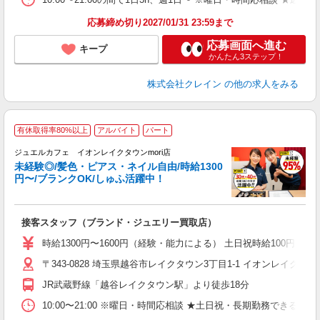
応募締め切り2027/01/31 23:59まで
応募画面へ進む
キープ
かんたん3ステップ！
株式会社クレイン
の他の求人をみる
有休取得率80%以上
アルバイト
パート
ジュエルカフェ イオンレイクタウンmori店
未経験◎/髪色・ピアス・ネイル自由/時給1300
円〜/ブランクOK/しゅふ活躍中！
場
接客スタッフ（ブランド・ジュエリー買取店）
女
時給1300円〜1600円（経験・能力による） 土日祝時給100円アップ
ド
〒343-0828 埼玉県越谷市レイクタウン3丁目1-1 イオンレイクタウン
日
ピ
JR武蔵野線「越谷レイクタウン駅」より徒歩18分
取
割
10:00〜21:00 ※曜日・時間応相談 ★土日祝・長期勤務できる方歓迎 【シフト