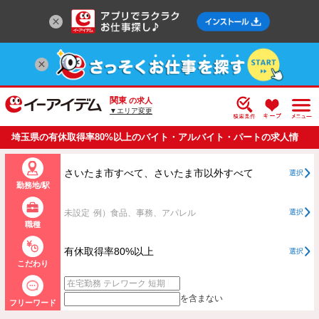
関東
の求人
▼エリア変更
埼玉県の有休取得率80%以上のバイト・アルバイト・パートの求人情
報一覧
さいたま市すべて、さいたま市以外すべて
選択
勤務地/駅
未設定
例）食品、事務、アパレル
選択
職種
有休取得率80%以上
選択
こだわり
を含まない
フリーワード