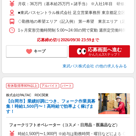
卒
月収：36万円（基本給25万円＋諸手当） ※入社1年目 研修見習
ボ
業
■東武バスセントラル株式会社 足立営業事務所 東京都足立区伊興本町2
有
◇勤務地の希望エリア（記入例） 第一希望 東京エリア（足立・
あ
得
1ヶ月変形労働時間制 5:00〜24:00の間で変動 週所定労働
応募締め切り2026/09/30 23:59まで
応募画面へ進む
キープ
かんたん3ステップ！
東武バス株式会社
の他の求人をみる
有休取得率80%以上
アルバイト
パート
株式会社PALTAC RDC関東
【白岡市】業績好調につき、フォーク作業員募
集！時給1,500円〜！高時給で効率よく稼げま
す！
て
フォークリフトオペレーター（コスメ・日用品・医薬品など）
入
格
時給1,500円〜1,900円 ※給与は勤務時間・曜日などによる ◎土曜・祝