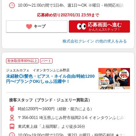
ピ
10:00〜21:00の間で1日4h、週1日〜OK ※曜日・時間応相談 ★扶養内
取
割
応募締め切り2027/01/31 23:59まで
応募画面へ進む
キープ
かんたん3ステップ！
株式会社クレイン
の他の求人をみる
有休取得率80%以上
パート
ジュエルカフェ イオンタウンふじみ野店
未経験◎/髪色・ピアス・ネイル自由/時給1200
円〜/ブランクOK/しゅふ活躍中！
場
接客スタッフ（ブランド・ジュエリー買取店）
女
時給1200円〜1600円（経験・能力による）
ド
〒356-0011 埼玉県ふじみ野市福岡2-1-6 イオンタウンふじみ野2
日
ピ
東武東上線「上福岡駅」より徒歩16分
取
割
10:00〜19:00の間で1日5h、週2日 ※曜日・時間応相談 ★土日祝・フルタ