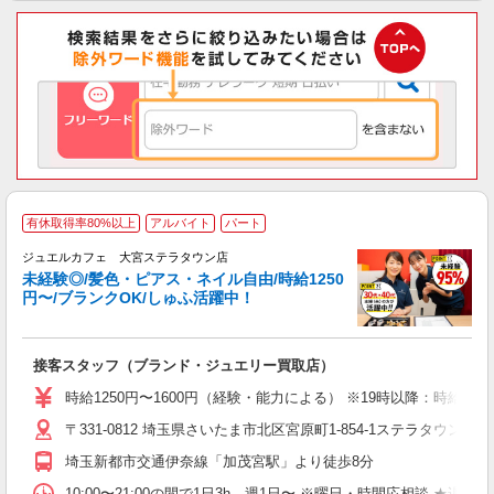
有休取得率80%以上
アルバイト
パート
ジュエルカフェ 大宮ステラタウン店
未経験◎/髪色・ピアス・ネイル自由/時給1250
円〜/ブランクOK/しゅふ活躍中！
お
社
接客スタッフ（ブランド・ジュエリー買取店）
女
ド
時給1250円〜1600円（経験・能力による） ※19時以降：時給+１
日
〒331-0812 埼玉県さいたま市北区宮原町1-854-1ステラタウン2
ピ
取
埼玉新都市交通伊奈線「加茂宮駅」より徒歩8分
割
10:00〜21:00の間で1日3h、週1日〜 ※曜日・時間応相談 ★遅番勤務でき