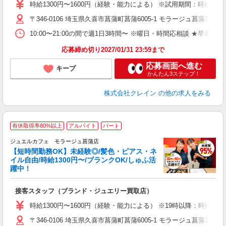
女
時給1300円〜1600円（経験・能力による） ※試用期間：時給1250
ド
〒346-0106 埼玉県久喜市菖蒲町菖蒲6005-1 モラージュ菖蒲3F 
日
ピ
10:00〜21:00の間で週1日3時間〜 ※曜日・時間応相談 ★早番勤務のみO
取
割
応募締め切り2027/01/31 23:59まで
応募画面へ進む
キープ
かんたん3ステップ！
株式会社クレイン
の他の求人をみる
有休取得率80%以上
アルバイト
パート
ジュエルカフェ モラージュ菖蒲店
【短時間勤務OK】未経験◎/髪色・ピアス・ネ
イル自由/時給1300円〜/ブランクOK/しゅふ活
躍中！
場
接客スタッフ（ブランド・ジュエリー買取店）
女
時給1300円〜1600円（経験・能力による） ※19時以降：時給+10
ド
〒346-0106 埼玉県久喜市菖蒲町菖蒲6005-1 モラージュ菖蒲3F 
日