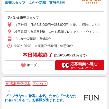
販売スタッフ ふかや花園 賞与年2回
か
未
アパレル販売スタッフ
昼
以
［正社員］月給215,000円〜365,000円 ※能力、経験により給与・
埼玉県深谷市黒田169 ふかや花園プレミアム・アウトレット
貸
「ふかや花園駅」徒歩3分
9:30〜20:30 ※実働7〜8時間、休憩90分
本日掲載終了
(2026/08/06 23:59まで)
応募画面へ進む
キープ
かんたん3ステップ！
F
有休取得率80%以上
アルバイト
FUN
プチプラなのに接客に本気。だから『ーあなた
に会いに来るー』お客様が生まれます。