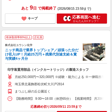
9
あと
日
で掲載終了
(2026/08/15 23:59まで)
応募画面へ進む
キープ
かんたん3ステップ！
有休取得率80%以上
正社員
株式会社ユウシン化学
ニッチ商品で業界トップシェア／頑張った分だ
け収入UP！月給25万円＋残業代別途支給＆賞
目
与実績4ヶ月分
別
勤
印字装置用部品（インクカートリッジ）の製造スタッフ
入
格
月給250,000円〜320,000円 ※経験・能力による ※一律職務
（
埼玉県北葛飾郡松伏町大川戸2814
土
自
まつぶし緑の丘公園近く
り
【勤務時間】 9:00〜18:00（休憩65分） 【残業時間】 月20時間程
応募締め切り2026/09/11 23:59まで