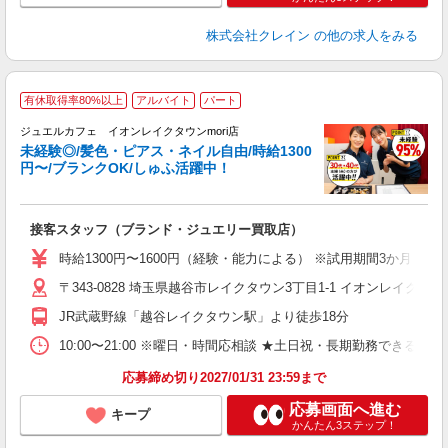
株式会社クレイン
の他の求人をみる
有休取得率80%以上
アルバイト
パート
ジュエルカフェ イオンレイクタウンmori店
未経験◎/髪色・ピアス・ネイル自由/時給1300
円〜/ブランクOK/しゅふ活躍中！
場
接客スタッフ（ブランド・ジュエリー買取店）
女
時給1300円〜1600円（経験・能力による） ※試用期間3か月（同条
ド
〒343-0828 埼玉県越谷市レイクタウン3丁目1-1 イオンレイクタウン
日
ピ
JR武蔵野線「越谷レイクタウン駅」より徒歩18分
取
割
10:00〜21:00 ※曜日・時間応相談 ★土日祝・長期勤務できる方歓迎 【シフト例】
応募締め切り2027/01/31 23:59まで
応募画面へ進む
キープ
かんたん3ステップ！