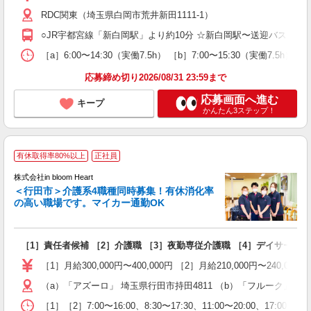
～
RDC関東（埼玉県白岡市荒井新田1111-1）
イ
社
○JR宇都宮線「新白岡駅」より約10分 ☆新白岡駅〜送迎バス運行中！ ▼
8
［a］6:00〜14:30（実働7.5h） ［b］7:00〜15:30（実働7.
応募締め切り2026/08/31 23:59まで
応募画面へ進む
キープ
かんたん3ステップ！
有休取得率80%以上
正社員
株式会社in bloom Heart
＜行田市＞介護系4職種同時募集！有休消化率
以
の高い職場です。マイカー通勤OK
ー
未
［1］責任者候補 ［2］介護職 ［3］夜勤専従介護職 ［4］デイサービ
プ
［1］月給300,000円〜400,000円 ［2］月給210,000円〜24
（a）「アズーロ」 埼玉県行田市持田4811 （b）「フルーク」 埼
［1］［2］7:00〜16:00、8:30〜17:30、11:00〜20:00、17:00〜翌