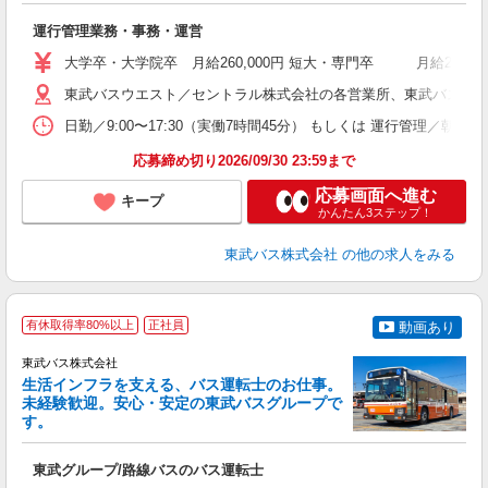
き
運行管理業務・事務・運営
職
卒
大学卒・大学院卒 月給260,000円 短大・専門卒 月給240
ボ
場
東武バスウエスト／セントラル株式会社の各営業所、東武バス日光株式会
勤
日勤／9:00〜17:30（実働7時間45分） もしくは 運行管理／
応募締め切り2026/09/30 23:59まで
典
応募画面へ進む
キープ
かんたん3ステップ！
東武バス株式会社
の他の求人をみる
有休取得率80%以上
正社員
動画あり
東武バス株式会社
生活インフラを支える、バス運転士のお仕事。
未経験歓迎。安心・安定の東武バスグループで
す。
★
制
東武グループ/路線バスのバス運転士
職