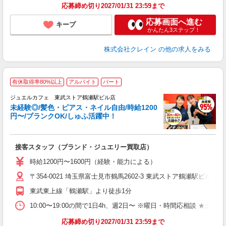
応募締め切り2027/01/31 23:59まで
応募画面へ進む
キープ
かんたん3ステップ！
株式会社クレイン
の他の求人をみる
有休取得率80%以上
アルバイト
パート
ジュエルカフェ 東武ストア鶴瀬駅ビル店
未経験◎/髪色・ピアス・ネイル自由/時給1200
円〜/ブランクOK/しゅふ活躍中！
の
接客スタッフ（ブランド・ジュエリー買取店）
女
時給1200円〜1600円（経験・能力による）
ド
〒354-0021 埼玉県富士見市鶴馬2602-3 東武ストア鶴瀬駅ビル1
日
ピ
東武東上線「鶴瀬駅」より徒歩1分
取
割
10:00〜19:00の間で1日4h、週2日〜 ※曜日・時間応相談 ★土日祝・長期勤
応募締め切り2027/01/31 23:59まで