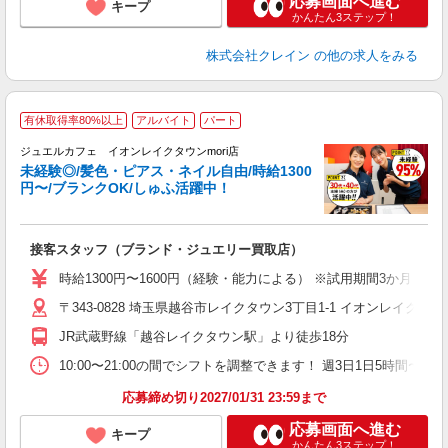
応募画面へ進む
キープ
かんたん3ステップ！
株式会社クレイン
の他の求人をみる
有休取得率80%以上
アルバイト
パート
ジュエルカフェ イオンレイクタウンmori店
未経験◎/髪色・ピアス・ネイル自由/時給1300
円〜/ブランクOK/しゅふ活躍中！
場
接客スタッフ（ブランド・ジュエリー買取店）
女
時給1300円〜1600円（経験・能力による） ※試用期間3か月（同条
ド
〒343-0828 埼玉県越谷市レイクタウン3丁目1-1 イオンレイクタウン
日
ピ
JR武蔵野線「越谷レイクタウン駅」より徒歩18分
取
割
10:00〜21:00の間でシフトを調整できます！ 週3日1日5時間〜相談可能 
応募締め切り2027/01/31 23:59まで
応募画面へ進む
キープ
かんたん3ステップ！