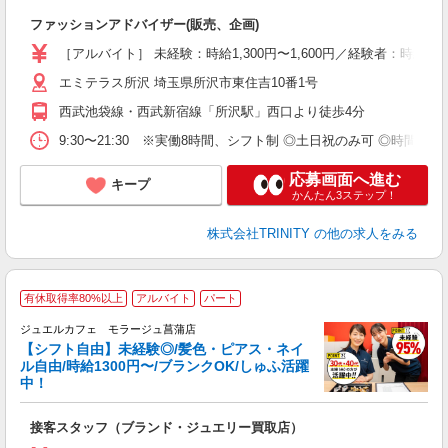
ま
ファッションアドバイザー(販売、企画)
未
週
［アルバイト］ 未経験：時給1,300円〜1,600円／経験者：時
K
エミテラス所沢 埼玉県所沢市東住吉10番1号
め
社
西武池袋線・西武新宿線「所沢駅」西口より徒歩4分
9:30〜21:30 ※実働8時間、シフト制 ◎土日祝のみ可 ◎時間・
応募画面へ進む
キープ
かんたん3ステップ！
株式会社TRINITY
の他の求人をみる
有休取得率80%以上
アルバイト
パート
ジュエルカフェ モラージュ菖蒲店
【シフト自由】未経験◎/髪色・ピアス・ネイ
ル自由/時給1300円〜/ブランクOK/しゅふ活躍
中！
ん
接客スタッフ（ブランド・ジュエリー買取店）