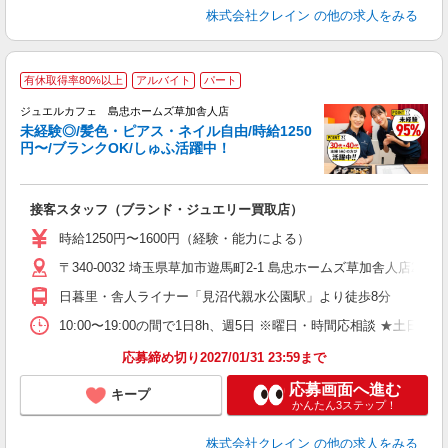
株式会社クレイン
の他の求人をみる
有休取得率80%以上
アルバイト
パート
ジュエルカフェ 島忠ホームズ草加舎人店
未経験◎/髪色・ピアス・ネイル自由/時給1250
円〜/ブランクOK/しゅふ活躍中！
場
接客スタッフ（ブランド・ジュエリー買取店）
女
時給1250円〜1600円（経験・能力による）
ド
〒340-0032 埼玉県草加市遊馬町2-1 島忠ホームズ草加舎人店2F 
日
ピ
日暮里・舎人ライナー「見沼代親水公園駅」より徒歩8分
取
割
10:00〜19:00の間で1日8h、週5日 ※曜日・時間応相談 ★土日祝・長期勤
応募締め切り2027/01/31 23:59まで
応募画面へ進む
キープ
かんたん3ステップ！
株式会社クレイン
の他の求人をみる