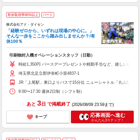
有休取得率80%以上
パート
株式会社アド・ダイセン
「経験ゼロから、いずれは現場の中心に。」
そんな一歩をここから踏み出しませんか？/有
休100％
な
0
印刷物封入機オペレーションスタッフ（日勤）
経
ー
時給1,350円 バースデープレゼントや精勤手当など、嬉しい特典
埼玉県北足立郡伊奈町小室4837-1
JR「上尾駅」東口よりバスで15分位 ニューシャトル「丸山駅」又
9:00〜17:30 週休2日制（シフト制）
3
あと
日
で掲載終了
(2026/08/09 23:59まで)
応募画面へ進む
キープ
かんたん3ステップ！
F