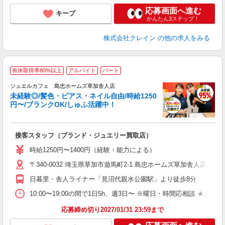
応募画面へ進む
キープ
かんたん3ステップ！
株式会社クレイン
の他の求人をみる
有休取得率80%以上
アルバイト
パート
ジュエルカフェ 島忠ホームズ草加舎人店
未経験◎/髪色・ピアス・ネイル自由/時給1250
円〜/ブランクOK/しゅふ活躍中！
ん
接客スタッフ（ブランド・ジュエリー買取店）
女
時給1250円〜1400円（経験・能力による）
ド
〒340-0032 埼玉県草加市遊馬町2-1 島忠ホームズ草加舎人店2F 
日
ピ
日暮里・舎人ライナー「見沼代親水公園駅」より徒歩8分
取
割
10:00〜19:00の間で1日5h、週3日〜 ※曜日・時間応相談 ★土日祝・長期
応募締め切り2027/01/31 23:59まで