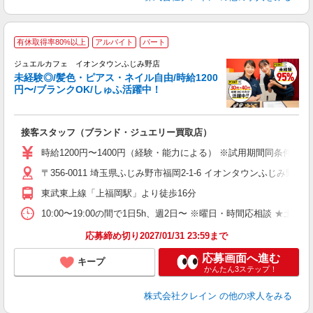
有休取得率80%以上
アルバイト
パート
ジュエルカフェ イオンタウンふじみ野店
未経験◎/髪色・ピアス・ネイル自由/時給1200
円〜/ブランクOK/しゅふ活躍中！
ん
接客スタッフ（ブランド・ジュエリー買取店）
女
時給1200円〜1400円（経験・能力による） ※試用期間同条件
ド
〒356-0011 埼玉県ふじみ野市福岡2-1-6 イオンタウンふじみ野2
日
ピ
東武東上線「上福岡駅」より徒歩16分
取
割
10:00〜19:00の間で1日5h、週2日〜 ※曜日・時間応相談 ★土日祝・長期勤
応募締め切り2027/01/31 23:59まで
応募画面へ進む
キープ
かんたん3ステップ！
株式会社クレイン
の他の求人をみる