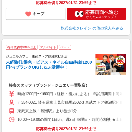
応募締め切り2027/01/31 23:59まで
応募画面へ進む
キープ
かんたん3ステップ！
株式会社クレイン
の他の求人をみる
有休取得率80%以上
アルバイト
パート
ジュエルカフェ 東武ストア鶴瀬駅ビル店
未経験◎/髪色・ピアス・ネイル自由/時給1200
円〜/ブランクOK/しゅふ活躍中！
な
接客スタッフ（ブランド・ジュエリー買取店）
女
時給1200円〜1600円（経験・能力による） ※試用期間中同条件
ド
〒354-0021 埼玉県富士見市鶴馬2602-3 東武ストア鶴瀬駅ビル1
日
ピ
東武東上線「鶴瀬駅」より徒歩1分
取
割
10:00〜19:00の間で1日5h、週2日 ※曜日・時間応相談 ★土日祝・長期勤務
応募締め切り2027/01/31 23:59まで