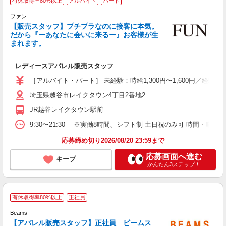
有休取得率80%以上
アルバイト
パート
ファン
【販売スタッフ】プチプラなのに接客に本気。
だから『ーあなたに会いに来るー』お客様が生
まれます。
ま
レディースアパレル販売スタッフ
未
週
［アルバイト・パート］ 未経験：時給1,300円〜1,600円／経
イ
埼玉県越谷市レイクタウン4丁目2番地2
W
典
JR越谷レイクタウン駅前
9:30〜21:30 ※実働8時間、シフト制 土日祝のみ可 時間・曜日
応募締め切り2026/08/20 23:59まで
応募画面へ進む
キープ
かんたん3ステップ！
有休取得率80%以上
正社員
Beams
【アパレル販売スタッフ】正社員 ビームス