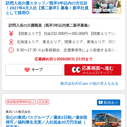
訪問入浴介護スタッフ／既卒3年以内の方注目
！2027年4月入社【第二新卒】募集！新卒社員
として採用◎
［
訪問入浴の介護職員（既卒3年以内第二新卒募集）
W
経
【関東エリア】 月給232,000円〜265,000円 【関東エリア
2
北海道エリア、東北エリア、関東エリア、東海エリア、関西エリア
率
8:30〜17:30 ※お客様都合、交通事情等により前後する場合あ
あ
応募締め切り2026/08/31 23:59まで
応募画面へ進む
キープ
かんたん3ステップ！
株式会社ASCare
の他の求人をみる
有休取得率80%以上
正社員
動画あり
東武バス株式会社
安心の東武バスグループ／週休2日制／連休取
得可／福利厚生充実／入社祝金30万円支給（