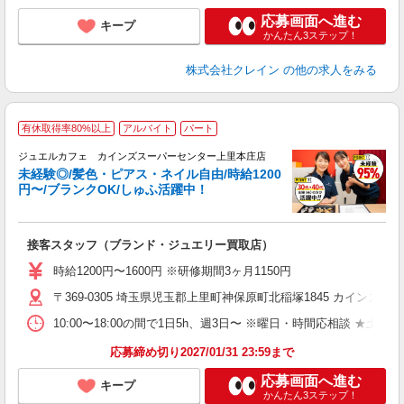
応募画面へ進む
キープ
かんたん3ステップ！
株式会社クレイン
の他の求人をみる
有休取得率80%以上
アルバイト
パート
ジュエルカフェ カインズスーパーセンター上里本庄店
未経験◎/髪色・ピアス・ネイル自由/時給1200
円〜/ブランクOK/しゅふ活躍中！
ん
接客スタッフ（ブランド・ジュエリー買取店）
女
時給1200円〜1600円 ※研修期間3ヶ月1150円
ド
〒369-0305 埼玉県児玉郡上里町神保原町北稲塚1845 カイン
日
ピ
10:00〜18:00の間で1日5h、週3日〜 ※曜日・時間応相談 ★土日祝・
取
割
応募締め切り2027/01/31 23:59まで
応募画面へ進む
キープ
かんたん3ステップ！