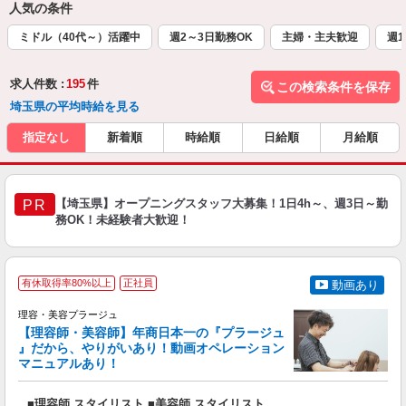
人気の条件
ミドル（40代～）活躍中
週2～3日勤務OK
主婦・主夫歓迎
週1
求人件数 :
195
件
この検索条件を保存
埼玉県の平均時給を見る
指定なし
新着順
時給順
日給順
月給順
【埼玉県】オープニングスタッフ大募集！1日4h～、週3日～勤
PR
務OK！未経験者大歓迎！
有休取得率80%以上
正社員
動画あり
理容・美容プラージュ
【理容師・美容師】年商日本一の『プラージュ
』だから、やりがいあり！動画オペレーション
マニュアルあり！
ン
■理容師 スタイリスト ■美容師 スタイリスト
入