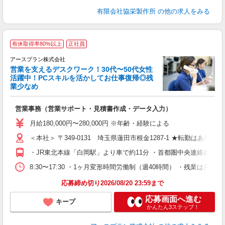
有限会社協栄製作所
の他の求人をみる
有休取得率80%以上
正社員
アースプラン株式会社
営業を支えるデスクワーク！30代〜50代女性
活躍中！PCスキルを活かしてお仕事復帰◎残
業少なめ
数
営業事務（営業サポート・見積書作成・データ入力）
経
ク
月給180,000円〜280,000円 ※年齢・経験による
＜本社＞ 〒349-0131 埼玉県蓮田市根金1287-1 ★転勤はありませ
ど
・JR東北本線「白岡駅」より車で約11分 ・首都圏中央連絡自動車
8:30〜17:30 ・1ヶ月変形時間労働制（週40時間） ・残業は月10h
応募締め切り2026/08/20 23:59まで
応募画面へ進む
キープ
かんたん3ステップ！