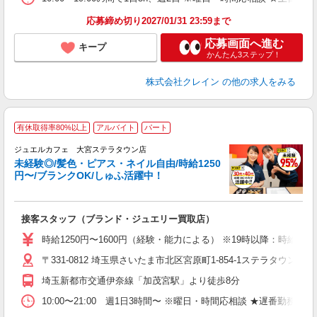
応募締め切り2027/01/31 23:59まで
応募画面へ進む
キープ
かんたん3ステップ！
株式会社クレイン
の他の求人をみる
有休取得率80%以上
アルバイト
パート
ジュエルカフェ 大宮ステラタウン店
未経験◎/髪色・ピアス・ネイル自由/時給1250
円〜/ブランクOK/しゅふ活躍中！
場
接客スタッフ（ブランド・ジュエリー買取店）
女
時給1250円〜1600円（経験・能力による） ※19時以降：時給+
ド
〒331-0812 埼玉県さいたま市北区宮原町1-854-1ステラタウン2
日
ピ
埼玉新都市交通伊奈線「加茂宮駅」より徒歩8分
取
割
10:00〜21:00 週1日3時間〜 ※曜日・時間応相談 ★遅番勤務できる方