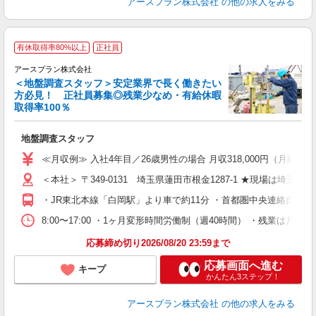
アースプラン株式会社
の他の求人をみる
有休取得率80%以上
正社員
アースプラン株式会社
＜地盤調査スタッフ＞安定業界で長く働きたい
方必見！ 正社員募集◎残業少なめ・有給休暇
チ
取得率100％
長
人
地盤調査スタッフ
未
勤
≪月収例≫ 入社4年目／26歳男性の場合 月収318,000円（月給2
0
＜本社＞ 〒349-0131 埼玉県蓮田市根金1287-1 ★現場は埼
ィ
・JR東北本線「白岡駅」より車で約11分 ・首都圏中央連絡自動車
8:00〜17:00 ・1ヶ月変形時間労働制（週40時間） ・残業
応募締め切り2026/08/20 23:59まで
応募画面へ進む
キープ
かんたん3ステップ！
アースプラン株式会社
の他の求人をみる