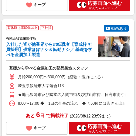
応募画面へ進む
キープ
かんたん3ステップ！
★
有休取得率80%以上
正社員
動画あり
有限会社協栄製作所
入社した皆が他業界からの転職者【育成枠 社
員採用】残業ほぼナシ＆転勤ナシ／ 基礎を学
べる金属加工製造
る
基礎から学べる金属加工の部品製造スタッフ
主
月給200,000円〜300,000円（経験・能力による）
ナ
車
埼玉県飯能市大字落合113
修
★地元飯能市及び隣接の入間市街及び狭山市街、日高市街や青梅市か
8:00〜17:00 ◆ 1日の仕事の流れ ◆ 7:50位には皆さん出
6
あと
日
で掲載終了
(2026/08/12 23:59まで)
応募画面へ進む
キープ
かんたん3ステップ！