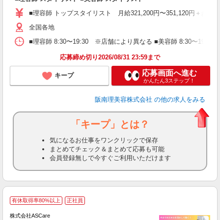
資
■理容師 トップスタイリスト 月給321,200円〜351,120円＋歩合
ブ
自
全国各地
ク
■理容師 8:30〜19:30 ※店舗により異なる ■美容師 8:30〜19
ン
応募締め切り2026/08/31 23:59まで
登
応募画面へ進む
キープ
かんたん3ステップ！
阪南理美容株式会社
の他の求人をみる
「キープ」とは？
気になるお仕事をワンクリックで保存
まとめてチェック＆まとめて応募も可能
会員登録無しで今すぐご利用いただけます
ア
有休取得率80%以上
正社員
リ
株式会社ASCare