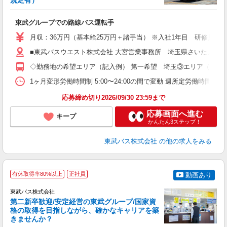
規定有）
制
東武グループでの路線バス運転手
職
卒
月収：36万円（基本給25万円＋諸手当） ※入社1年目 研修見習
賞
業
■東武バスウエスト株式会社 大宮営業事務所 埼玉県さいたま市北区吉野
率
◇勤務地の希望エリア（記入例） 第一希望 埼玉③エリア（川越
典
1ヶ月変形労働時間制 5:00〜24:00の間で変動 週所定労働
応募締め切り2026/09/30 23:59まで
応募画面へ進む
キープ
かんたん3ステップ！
東武バス株式会社
の他の求人をみる
有休取得率80%以上
正社員
動画あり
東武バス株式会社
第二新卒歓迎/安定経営の東武グループ/国家資
格の取得を目指しながら、確かなキャリアを築
きませんか？