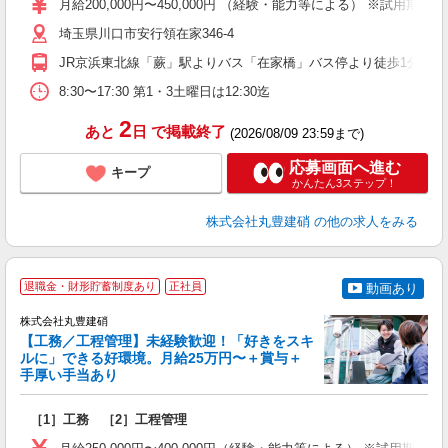
月給200,000円〜450,000円 （経験・能力等による） ※試用
種
埼玉県川口市安行領在家346-4
JR京浜東北線「蕨」駅よりバス「在家橋」バス停より徒歩1分
8:30〜17:30 第1・3土曜日は12:30迄
2
あと
日
で掲載終了
(2026/08/09 23:59まで)
応募画面へ進む
キープ
かんたん3ステップ！
株式会社丸豊建硝
の他の求人をみる
退職金・財形貯蓄制度あり
正社員
動画あり
株式会社丸豊建硝
【工務／工程管理】未経験歓迎！「好きをスキ
ルに」できる好環境。月給25万円〜＋賞与＋
手厚い手当あり
ご
［1］工務 ［2］工程管理
ブ
ニ