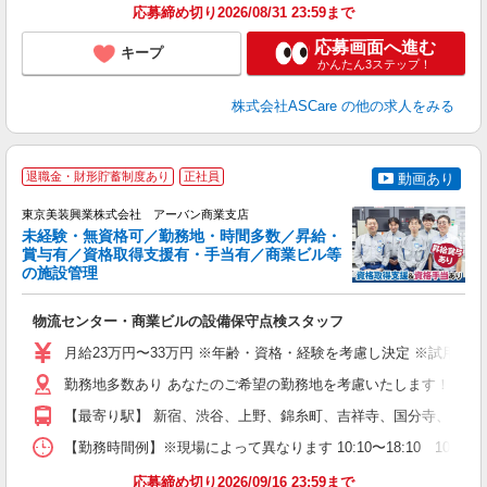
応募締め切り2026/08/31 23:59まで
応募画面へ進む
キープ
かんたん3ステップ！
株式会社ASCare
の他の求人をみる
退職金・財形貯蓄制度あり
正社員
動画あり
東京美装興業株式会社 アーバン商業支店
未経験・無資格可／勤務地・時間多数／昇給・
賞与有／資格取得支援有・手当有／商業ビル等
は
の施設管理
0
な
物流センター・商業ビルの設備保守点検スタッフ
入
ル
月給23万円〜33万円 ※年齢・資格・経験を考慮し決定 ※試用期間3
昇
勤務地多数あり あなたのご希望の勤務地を考慮いたします！ 物流センタ
【最寄り駅】 新宿、渋谷、上野、錦糸町、吉祥寺、国分寺、町田
制
【勤務時間例】※現場によって異なります 10:10〜18:10 10:10〜1
応募締め切り2026/09/16 23:59まで