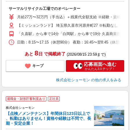
切
サーマルリサイクル工場でのオペレーター
入
第
月給27万〜32万円（手当込）＋残業代全額支給 ※経験・資格・能力
車
【ミッションランド】 埼玉県久喜市河原井町27 ※転勤なし ★
ィ
「久喜駅」から車で14分「白岡駅」から車で19分 久喜商業部工
日勤：8:15〜17:15（休憩90分） 夜勤：16:45〜翌8:
8
あと
日
で掲載終了
(2026/08/15 23:59まで)
応募画面へ進む
キープ
かんたん3ステップ！
株式会社ショーモン
の他の求人をみる
退職金・財形貯蓄制度あり
正社員
株式会社ショーモン
【点検／メンテナンス】年間休日123日以上で
、転勤はありません！資格や経験は不問で、長
期・安定企業！