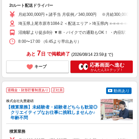
分
2tルート配送ドライバー
未
（
月給300,000円＋諸手当 月収例／340,000円 ※月給300,0
勤
当
埼玉県上尾市原市1084-2 ＜配送エリア＞埼玉県内 =-=-=-=-=-=
沼南駅より徒歩8分 ▼車・バイクでの通勤もOK！ ・内宿駅 ・羽貫
8:00〜17:00 （6:45より早出あり）
7
あと
日
で掲載終了
(2026/08/14 23:59まで)
応募画面へ進む
キープ
かんたん3ステップ！
退職金・財形貯蓄制度あり
正社員
動画あり
株式会社丸豊建硝
【積算業務】未経験者・経験者どちらも歓迎◎
クリエイティブなお仕事に挑戦しませんか♪
年齢不問
を
ミ
積算業務
～
方