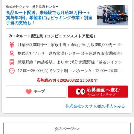
株式会社ツカサ 越谷常温センター
食品ルート配送。未経験でも月給36万円〜＋
賞与年2回。希望者にはピッキング作業＋別途
手当の支給も！
プ
ら
2t・4tルート配送員（コンビニエンスストア配送）
入
主
月給360,000円〜＋家族手当＋通勤手当 月収390,000円〜 ※
～
株式会社ツカサ 越谷常温センター 埼玉県越谷市流通団地4-1-1
イ
武蔵野線「南越谷駅」より車で8分 武蔵野線「越谷レイクタウン駅
あ
12:00〜26:00の間でシフト制 ・パターンA：12:00〜24:
応募締め切り2026/08/22 23:59まで
応募画面へ進む
キープ
かんたん3ステップ！
株式会社ツカサ
の他の求人をみる
次のページへ