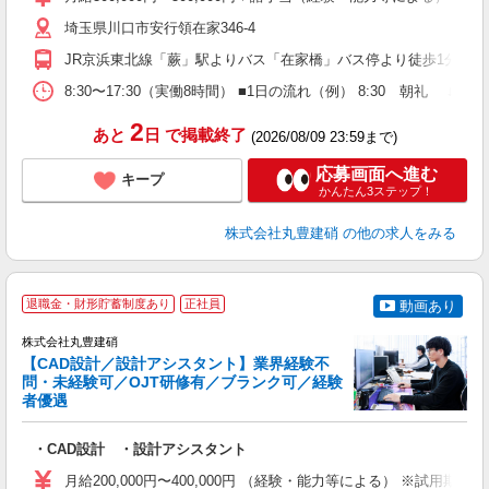
形
埼玉県川口市安行領在家346-4
JR京浜東北線「蕨」駅よりバス「在家橋」バス停より徒歩1分
8:30〜17:30（実働8時間） ■1日の流れ（例） 8:30 朝礼 ↓ 9
2
あと
日
で掲載終了
(2026/08/09 23:59まで)
応募画面へ進む
キープ
かんたん3ステップ！
株式会社丸豊建硝
の他の求人をみる
退職金・財形貯蓄制度あり
正社員
動画あり
株式会社丸豊建硝
【CAD設計／設計アシスタント】業界経験不
問・未経験可／OJT研修有／ブランク可／経験
者優遇
築
・CAD設計 ・設計アシスタント
ボ
月給200,000円〜400,000円 （経験・能力等による） ※試用