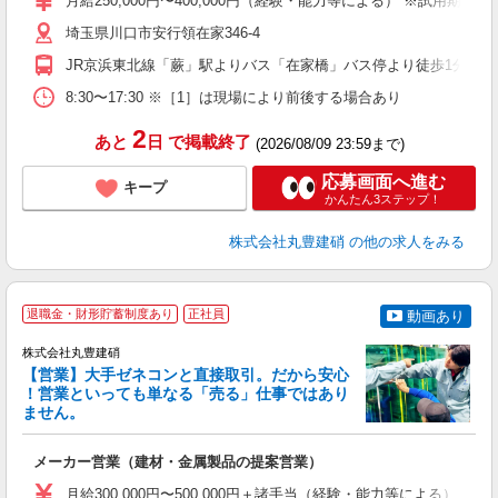
月給250,000円〜400,000円（経験・能力等による） ※試用期
制
埼玉県川口市安行領在家346-4
度
JR京浜東北線「蕨」駅よりバス「在家橋」バス停より徒歩1分
8:30〜17:30 ※［1］は現場により前後する場合あり
2
あと
日
で掲載終了
(2026/08/09 23:59まで)
応募画面へ進む
キープ
かんたん3ステップ！
株式会社丸豊建硝
の他の求人をみる
退職金・財形貯蓄制度あり
正社員
動画あり
株式会社丸豊建硝
【営業】大手ゼネコンと直接取引。だから安心
！営業といっても単なる「売る」仕事ではあり
ません。
イ
メーカー営業（建材・金属製品の提案営業）
高
夕
月給300,000円〜500,000円＋諸手当（経験・能力等