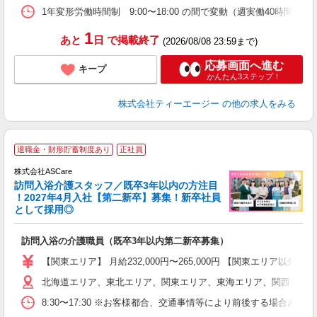
1年変形労働時間制 9:00〜18:00 の間で変動（週実働40時間）
1
あと
日
で掲載終了
(2026/08/08 23:59まで)
応募画面へ進む
キープ
かんたん3ステップ！
株式会社ティーエージー
の他の求人をみる
ア
退職金・財形貯蓄制度あり
正社員
リ
株式会社ASCare
訪問入浴介護スタッフ／既卒3年以内の方注目
！2027年4月入社【第二新卒】募集！新卒社員
として採用◎
［
訪問入浴の介護職員（既卒3年以内第二新卒募集）
W
経
【関東エリア】 月給232,000円〜265,000円 【関東エリア
2
北海道エリア、東北エリア、関東エリア、東海エリア、関西エリア
率
8:30〜17:30 ※お客様都合、交通事情等により前後する場合あ
あ