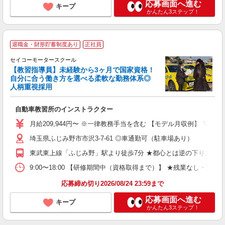
応募画面へ進む
キープ
かんたん3ステップ！
退職金・財形貯蓄制度あり
正社員
セイコーモータースクール
【教習指導員】未経験から3ヶ月で国家資格！
自分に合う働き方を選べる柔軟な勤務体系◎
人柄重視採用
す
自動車教習所のインストラクター
入
第
月給209,944円〜 ※一律教務手当を含む 【モデル月収例】 ▽入社
車
埼玉県ふじみ野市市沢3-7-61 ◎車通勤可（駐車場あり）
ど
東武東上線「ふじみ野」駅より徒歩7分 ★都心とは逆の下り方面
9:00〜18:00 【研修期間中（資格取得まで）】 ★残業なし
応募締め切り2026/08/24 23:59まで
応募画面へ進む
キープ
かんたん3ステップ！