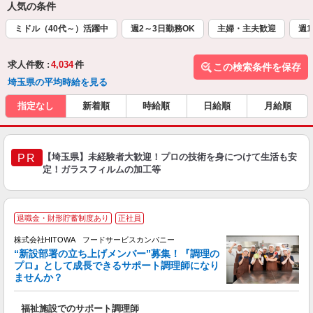
人気の条件
ミドル（40代～）活躍中
週2～3日勤務OK
主婦・主夫歓迎
週1
求人件数 :
4,034
件
この検索条件を保存
埼玉県の平均時給を見る
指定なし
新着順
時給順
日給順
月給順
【埼玉県】未経験者大歓迎！プロの技術を身につけて生活も安
PR
定！ガラスフィルムの加工等
退職金・財形貯蓄制度あり
正社員
株式会社HITOWA フードサービスカンパニー
“新設部署の立ち上げメンバー”募集！『調理の
プロ』として成長できるサポート調理師になり
ませんか？
す
福祉施設でのサポート調理師
経