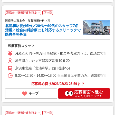
退職金・財形貯蓄制度あり
正社員
医療法人藤友会 加藤整形外科内科
北浦和駅徒歩5分／20代〜60代のスタッフ7名
活躍／総合内科診療にも対応するクリニックで
医療事務募集
な
医療事務スタッフ
経
月給25万円〜40万円 ※経験・能力を考慮のうえ、面談にて相談し
あ
埼玉県さいたま市浦和区常盤10-9-20
京浜東北線「北浦和駅」西口徒歩5分
8:30〜12:30・14:00〜18:00 ※土曜日は午前のみ。週36時間勤務
応募締め切り2026/08/23 23:59まで
応募画面へ進む
キープ
かんたん3ステップ！
退職金・財形貯蓄制度あり
正社員