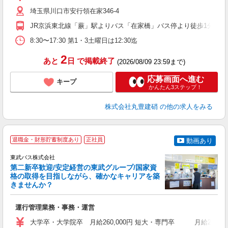
埼玉県川口市安行領在家346-4
JR京浜東北線「蕨」駅よりバス「在家橋」バス停より徒歩1分
8:30〜17:30 第1・3土曜日は12:30迄
2
あと
日
で掲載終了
(2026/08/09 23:59まで)
応募画面へ進む
キープ
かんたん3ステップ！
株式会社丸豊建硝
の他の求人をみる
退職金・財形貯蓄制度あり
正社員
動画あり
東武バス株式会社
第二新卒歓迎/安定経営の東武グループ/国家資
格の取得を目指しながら、確かなキャリアを築
きませんか？
き
運行管理業務・事務・運営
職
卒
大学卒・大学院卒 月給260,000円 短大・専門卒 月給240
ボ