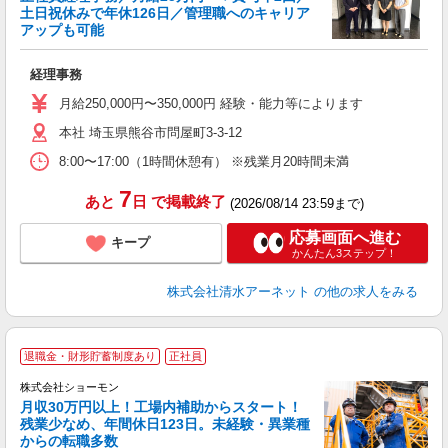
土日祝休みで年休126日／管理職へのキャリア
アップも可能
験
経理事務
入
昇
月給250,000円〜350,000円 経験・能力等によります
車
通
本社 埼玉県熊谷市問屋町3-3-12
8:00〜17:00（1時間休憩有） ※残業月20時間未満
7
あと
日
で掲載終了
(2026/08/14 23:59まで)
応募画面へ進む
キープ
かんたん3ステップ！
株式会社清水アーネット
の他の求人をみる
退職金・財形貯蓄制度あり
正社員
株式会社ショーモン
年
月収30万円以上！工場内補助からスタート！
残業少なめ、年間休日123日。未経験・異業種
からの転職多数