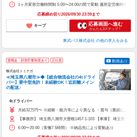
典
1ヶ月変形労働時間制 5:00〜24:00の間で変動 週所定労働
応募締め切り2026/09/30 23:59まで
応募画面へ進む
キープ
かんたん3ステップ！
東武バス株式会社
の他の求人をみる
退職金・財形貯蓄制度あり
正社員
動画あり
株式会社トミナガ
す
≪埼玉県八潮市≫◆【総合物流会社の4tドライ
ー
バー】要中型免許！未経験OK！近距離メイン
て
の配送♪
し
4tドライバー
入
K
月給32万円〜 ※経験・能力等により異なる ・賞与（業績による）
【事務所】 埼玉県八潮市大曽根1457-1-103 【車庫】 埼玉県八
格
6:00〜20:00（実働7.5時間） ※納品先により変動あり