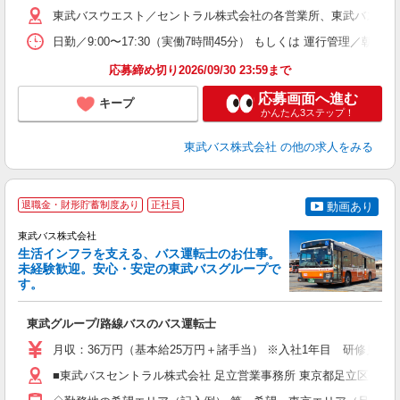
場
東武バスウエスト／セントラル株式会社の各営業所、東武バス日光株式会
勤
日勤／9:00〜17:30（実働7時間45分） もしくは 運行管理／
応募締め切り2026/09/30 23:59まで
典
応募画面へ進む
キープ
かんたん3ステップ！
東武バス株式会社
の他の求人をみる
退職金・財形貯蓄制度あり
正社員
動画あり
東武バス株式会社
生活インフラを支える、バス運転士のお仕事。
未経験歓迎。安心・安定の東武バスグループで
す。
★
制
東武グループ/路線バスのバス運転士
職
卒
月収：36万円（基本給25万円＋諸手当） ※入社1年目 研修見習
ボ
業
■東武バスセントラル株式会社 足立営業事務所 東京都足立区伊興本町2
有