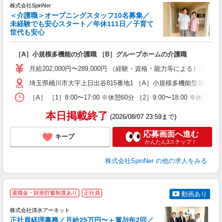
株式会社SpinNer
＜介護職＞オープニングスタッフ10名募集／
◎
未経験でも安心スタート／年休111日／子育て
世代も安心
積
［A］小規模多機能の介護職 ［B］グループホームの介護職
入
中
月給202,000円〜289,000円 （経験・資格・能力等による） 主任：月
り
プ
埼玉県桶川市大字上日出谷815番地1 ［A］小規模多機能型居宅
K
［A］ ［1］8:00〜17:00 ※休憩60分 ［2］9:00〜18:00 ※
貯
本日掲載終了
(2026/08/07 23:59まで)
応募画面へ進む
キープ
かんたん3ステップ！
株式会社SpinNer
の他の求人をみる
退職金・財形貯蓄制度あり
正社員
動画あり
株式会社清水アーネット
正社員経理事務／月給25万円〜＋賞与年2回／