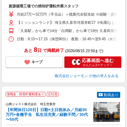
「
資源循環工場での焼却炉運転作業スタッフ
入
第
月給27万〜32万円（手当込）＋残業代全額支給 ※経験・資格・能力
車
【ミッションランド】 埼玉県久喜市河原井町27 ※転勤なし ★
制
「久喜駅」から車で14分「白岡駅」から車で19分 久喜商業部工
日勤：8:15〜17:15（休憩90分） 夜勤：16:45〜翌8:
8
あと
日
で掲載終了
(2026/08/15 23:59まで)
応募画面へ進む
キープ
かんたん3ステップ！
株式会社ショーモン
の他の求人をみる
2
退職金・財形貯蓄制度あり
正社員
動画あり
山商ジャスト株式会社 埼玉営業所
【年間休日120日】日勤×土日祝休み／月給30
万円+各種手当 私生活充実／経験不問／30代
〜50代
行