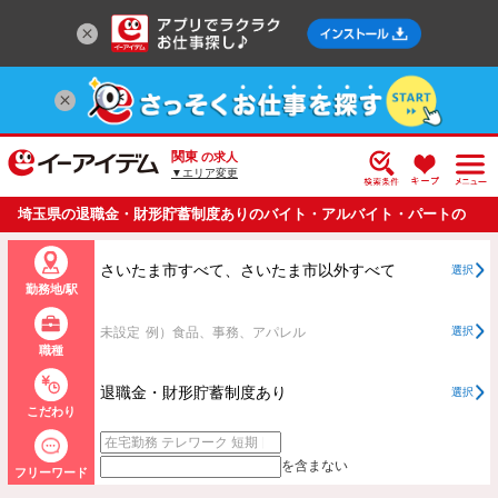
関東
の求人
▼エリア変更
埼玉県の退職金・財形貯蓄制度ありのバイト・アルバイト・パートの
求人情報一覧
さいたま市すべて、さいたま市以外すべて
選択
勤務地/駅
未設定
例）食品、事務、アパレル
選択
職種
退職金・財形貯蓄制度あり
選択
こだわり
を含まない
フリーワード