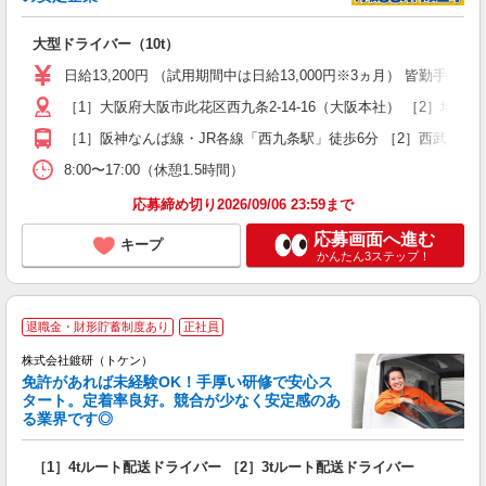
場
大型ドライバー（10t）
入
K
日給13,200円 （試用期間中は日給13,000円※3ヵ月） 皆勤手当5,
～
［1］大阪府大阪市此花区西九条2-14-16（大阪本社） ［2］埼玉県
車
［1］阪神なんば線・JR各線「西九条駅」徒歩6分 ［2］西武新宿線
得
8:00〜17:00（休憩1.5時間）
応募締め切り2026/09/06 23:59まで
応募画面へ進む
キープ
かんたん3ステップ！
退職金・財形貯蓄制度あり
正社員
株式会社鍍研（トケン）
を
免許があれば未経験OK！手厚い研修で安心ス
タート。定着率良好。競合が少なく安定感のあ
る業界です◎
し
［1］4tルート配送ドライバー ［2］3tルート配送ドライバー
未