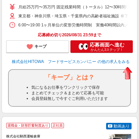
活
月給25万円〜35万円 固定残業時間（トータル）12〜30時間/月 固
K
東京都・神奈川県・埼玉県・千葉県内の高齢者福祉施設 ※下記4
典
6:00〜19:00 1ヶ月単位の変形労働時間制 実働40時間以内／週平均 
応募締め切り2026/08/31 23:59まで
応募画面へ進む
キープ
かんたん3ステップ！
株式会社HITOWA フードサービスカンパニー
の他の求人をみる
「キープ」とは？
気になるお仕事をワンクリックで保存
まとめてチェック＆まとめて応募も可能
会員登録無しで今すぐご利用いただけます
退職金・財形貯蓄制度あり
正社員
動画あり
株式会社騎西運輸倉庫