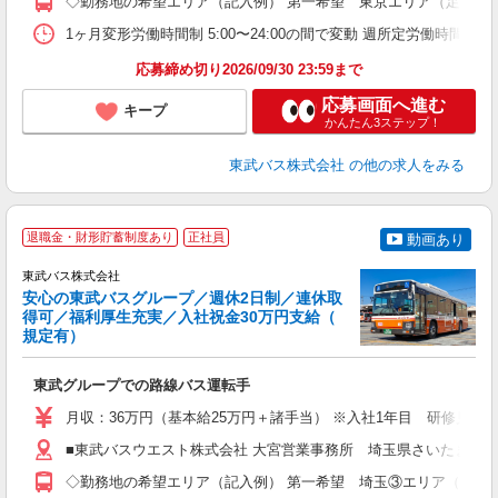
◇勤務地の希望エリア（記入例） 第一希望 東京エリア（足立・
あ
得
1ヶ月変形労働時間制 5:00〜24:00の間で変動 週所定労働
応募締め切り2026/09/30 23:59まで
応募画面へ進む
キープ
かんたん3ステップ！
東武バス株式会社
の他の求人をみる
退職金・財形貯蓄制度あり
正社員
動画あり
東武バス株式会社
安心の東武バスグループ／週休2日制／連休取
得可／福利厚生充実／入社祝金30万円支給（
規定有）
制
東武グループでの路線バス運転手
職
卒
月収：36万円（基本給25万円＋諸手当） ※入社1年目 研修見習
賞
業
■東武バスウエスト株式会社 大宮営業事務所 埼玉県さいたま市北区吉野
率
◇勤務地の希望エリア（記入例） 第一希望 埼玉③エリア（川越