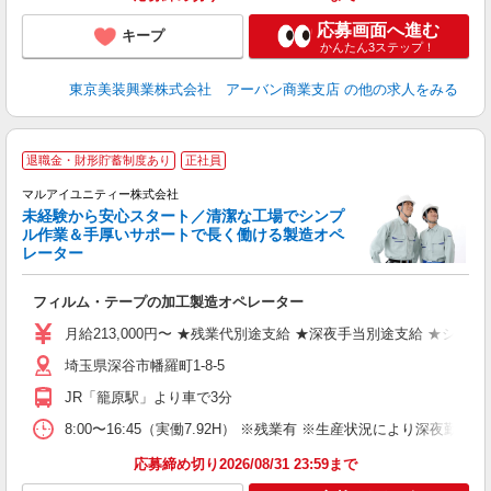
応募画面へ進む
キープ
かんたん3ステップ！
東京美装興業株式会社 アーバン商業支店
の他の求人をみる
退職金・財形貯蓄制度あり
正社員
マルアイユニティー株式会社
り
未経験から安心スタート／清潔な工場でシンプ
ル作業＆手厚いサポートで長く働ける製造オペ
レーター
で
フィルム・テープの加工製造オペレーター
入
ミ
月給213,000円〜 ★残業代別途支給 ★深夜手当別途支給 ★シフト勤
煙
埼玉県深谷市幡羅町1-8-5
K
JR「籠原駅」より車で3分
貸
8:00〜16:45（実働7.92H） ※残業有 ※生産状況により深夜勤務の
応募締め切り2026/08/31 23:59まで