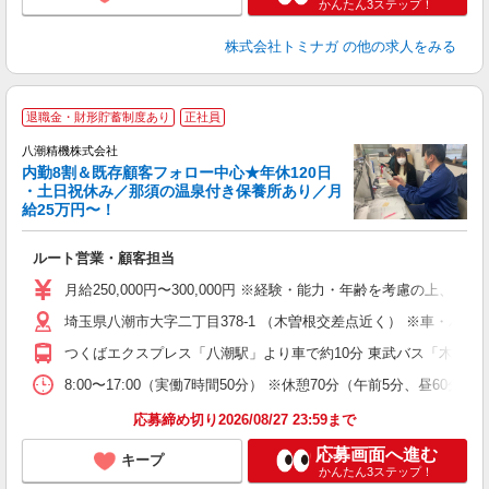
かんたん3ステップ！
株式会社トミナガ
の他の求人をみる
退職金・財形貯蓄制度あり
正社員
八潮精機株式会社
内勤8割＆既存顧客フォロー中心★年休120日
迎
・土日祝休み／那須の温泉付き保養所あり／月
ト
給25万円〜！
格
未
ルート営業・顧客担当
土
会
月給250,000円〜300,000円 ※経験・能力・年齢を考慮の上
埼玉県八潮市大字二丁目378-1 （木曽根交差点近く） ※車・バイ
つくばエクスプレス「八潮駅」より車で約10分 東武バス「木曽根
8:00〜17:00（実働7時間50分） ※休憩70分（午前5分
応募締め切り2026/08/27 23:59まで
応募画面へ進む
キープ
かんたん3ステップ！