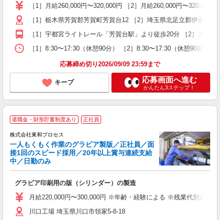
［1］月給260,000円〜320,000円 ［2］月給260,000円〜320,0
［1］栃木県芳賀郡芳賀町芳賀台12 ［2］埼玉県北足立郡伊奈町小室
［1］宇都宮ライトレール「芳賀台駅」より徒歩20分 ［2］ニュ
［1］8:30〜17:30（休憩90分） ［2］8:30〜17:30（休憩90分）
応募締め切り2026/09/09 23:59まで
応募画面へ進む
キープ
かんたん3ステップ！
退職金・財形貯蓄制度あり
正社員
株式会社東和プロセス
一人もくもく作業のグラビア製版／正社員／面
接1回のスピード採用／20年以上賞与連続支給
中／日勤のみ
人
グラビア印刷用の版（シリンダー）の製造
入
格
月給220,000円〜300,000円 ※年齢・経験による ※残業
0
川口工場 埼玉県川口市領家5-8-18
バ