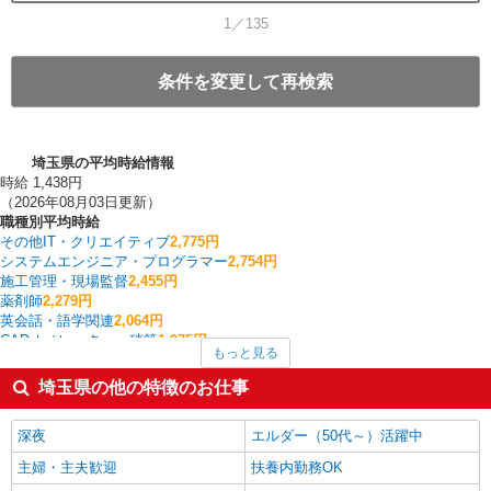
1／135
条件を変更して再検索
埼玉県の平均時給情報
時給 1,438円
（2026年08月03日更新）
職種別平均時給
その他IT・クリエイティブ
2,775円
システムエンジニア・プログラマー
2,754円
施工管理・現場監督
2,455円
薬剤師
2,279円
英会話・語学関連
2,064円
CADオペレーター・積算
1,975円
もっと見る
個人営業
1,925円
大型ドライバー
1,789円
埼玉県の他の特徴のお仕事
塾講師・家庭教師
1,763円
ラウンダー
1,750円
深夜
エルダー（50代～）活躍中
埼玉県の他の職種の平均時給を見る
主婦・主夫歓迎
扶養内勤務OK