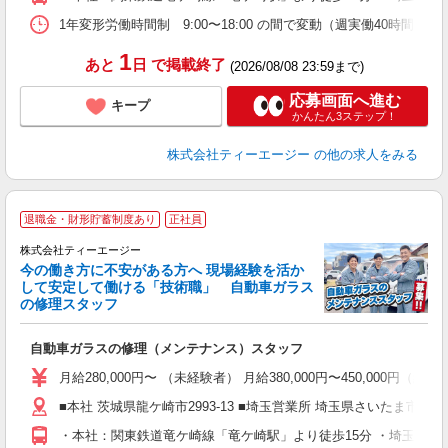
1年変形労働時間制 9:00〜18:00 の間で変動（週実働40時間）
1
あと
日
で掲載終了
(2026/08/08 23:59まで)
応募画面へ進む
キープ
かんたん3ステップ！
株式会社ティーエージー
の他の求人をみる
退職金・財形貯蓄制度あり
正社員
株式会社ティーエージー
今の働き方に不安がある方へ 現場経験を活か
して安定して働ける「技術職」 自動車ガラス
の修理スタッフ
を
自動車ガラスの修理（メンテナンス）スタッフ
学
月給280,000円〜 （未経験者） 月給380,000円〜450,000円（
活
■本社 茨城県龍ケ崎市2993-13 ■埼玉営業所 埼玉県さいたま市桜区中島
通
・本社：関東鉄道竜ケ崎線「竜ケ崎駅」より徒歩15分 ・埼玉営業
り