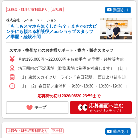
退職金・財形貯蓄制度あり
正社員
動画あり
株式会社トラベル・ステーション
「もしもスマホを無くしたら？」まさかの大ピ
ンチにも頼れる相談役／auショップスタッフ
／学歴・経験不問
も
スマホ・携帯などのお客様サポート・案内・販売スタッフ
女
月給195,000円〜220,000円＋各種手当 ※学歴・経験等考慮
少
埼玉県内の下記店舗（勤務店舗は希望を考慮します） ［1］auショップ
研
［1］東武スカイツリーライン「春日部駅」 西口より徒歩10分 ［2
［1］［2］春日部／東浦和 ・9:30〜18:30 ・10:30〜19:30 ［3
応募締め切り2026/08/20 23:59まで
応募画面へ進む
キープ
かんたん3ステップ！
退職金・財形貯蓄制度あり
正社員
動画あり