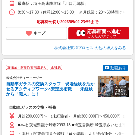
職
最寄駅：埼玉高速鉄道線「川口元郷駅」
8:30〜17:30（休憩12:00〜13:00） ※月残業：20
応募締め切り2026/09/02 23:59まで
応募画面へ進む
キープ
かんたん3ステップ！
株式会社東和プロセス
の他の求人をみる
退職金・財形貯蓄制度あり
正社員
動画あり
株式会社ティーエージー
自動車ガラスの交換スタッフ 現場経験を活か
せるアクティブワーク×安定技術職 未経験
から「職人」に！
知
自動車ガラスの交換・補修
学
月給280,000円〜 （未経験者） 月給380,000円〜450,000円（
活
通
■本社 茨城県龍ケ崎市2993-13 ■埼玉営業所 埼玉県さいたま市桜区中島
・本社：関東鉄道竜ケ崎線「竜ケ崎駅」より徒歩15分 ・埼玉営業
り