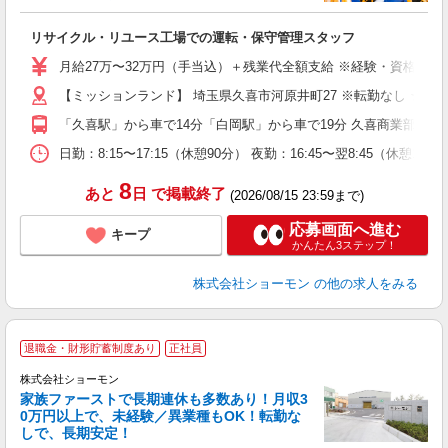
と
入
リサイクル・リユース工場での運転・保守管理スタッフ
第
禁
月給27万〜32万円（手当込）＋残業代全額支給 ※経験・資格・能力
【ミッションランド】 埼玉県久喜市河原井町27 ※転勤なし ★
制
「久喜駅」から車で14分「白岡駅」から車で19分 久喜商業部工
日勤：8:15〜17:15（休憩90分） 夜勤：16:45〜翌8:
8
あと
日
で掲載終了
(2026/08/15 23:59まで)
応募画面へ進む
キープ
かんたん3ステップ！
株式会社ショーモン
の他の求人をみる
退職金・財形貯蓄制度あり
正社員
株式会社ショーモン
家族ファーストで長期連休も多数あり！月収3
0万円以上で、未経験／異業種もOK！転勤な
しで、長期安定！
◎