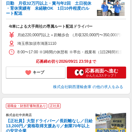
日勤 月収32万円以上・賞与年2回 土日祝休
・育休実績有 未経験OK 1日10件程度のル
ート配送
こ
4t車による大手商社の専属ルート配送ドライバー
入
第
月給220,000円以上＋距離歩合 （月収320,000円〜350,0
ス
通
埼玉県加須市鴻茎1110
財
8:00〜17:00 ※1時間の休憩有 ※早出・残業有（1日2時間程度）
応募締め切り2026/09/21 23:59まで
応募画面へ進む
キープ
かんたん3ステップ！
株式会社騎西運輸倉庫
の他の求人をみる
退職金・財形貯蓄制度あり
正社員
株式会社中井商店
【正社員】大型ドライバー／長距離なし／日給
13,200円／資格取得支援あり／創業70年以上
の安定企業