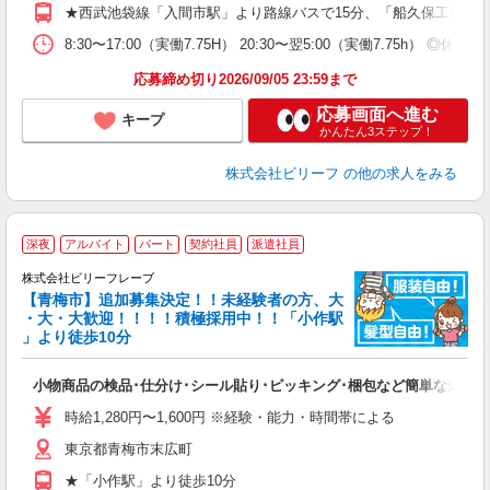
社
★西武池袋線「入間市駅」より路線バスで15分、「船久保工場前
8:30〜17:00（実働7.75H） 20:30〜翌5:00（実働7.75h） 
応募締め切り2026/09/05 23:59まで
応募画面へ進む
キープ
かんたん3ステップ！
株式会社ビリーフ
の他の求人をみる
深夜
アルバイト
パート
契約社員
派遣社員
め
株式会社ビリーフレーブ
8
【青梅市】追加募集決定！！未経験者の方、大
・大・大歓迎！！！！積極採用中！！「小作駅
」より徒歩10分
に
入
小物商品の検品･仕分け･シール貼り･ピッキング･梱包など簡単な倉庫
験
婦
時給1,280円〜1,600円 ※経験・能力・時間帯による
～
東京都青梅市末広町
昼
K
★「小作駅」より徒歩10分
り