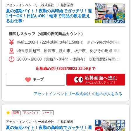
★
アセットインベントリー株式会社 川越営業所
夏の短期バイト！夜勤の高時給でガッチリ！週
担
1日〜OK！日払いOK！端末で商品の数を数え
自
るお仕事♪
手
棚卸しスタッフ（短期の夜間商品カウント）
履
学
時給1,200円（22時以降は時給1,500円） ※7〜9月の特別時
日
埼玉県川越市、所沢市、狭山市、坂戸市、及びその周辺 ※基本直
給
20:00〜翌6:00（実働7〜8時間・休憩有） ※勤務開始時間に
応募締め切り2026/08/23 23:59まで
応募画面へ進む
キープ
かんたん3ステップ！
アセットインベントリー株式会社
の他の求人をみる
深夜
アルバイト
パート
★
アセットインベントリー株式会社 川越営業所
夏の短期バイト！夜勤の高時給でガッチリ！週
担