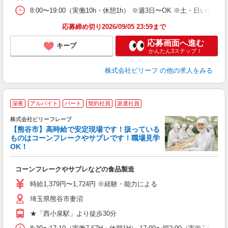
8:00〜19:00（実働10h・休憩1h） ※週3日〜OK ※土・日いず
応募締め切り2026/09/05 23:59まで
応募画面へ進む
キープ
かんたん3ステップ！
株式会社ビリーフ
の他の求人をみる
深夜
アルバイト
パート
契約社員
派遣社員
株式会社ビリーフレーブ
【熊谷市】高時給で安定現場です！扱っている
く
ものはコーンフレークやサブレです！職場見学
男
OK！
て
コーンフレークやサブレなどの食品製造
入
験
時給1,379円〜1,724円 ※経験・能力による
婦
埼玉県熊谷市妻沼
～
平
★「西小泉駅」より徒歩30分
自
服