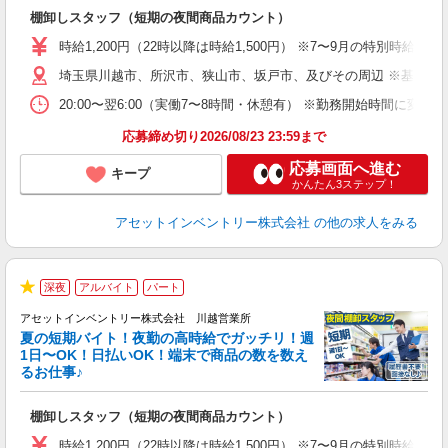
手
棚卸しスタッフ（短期の夜間商品カウント）
履
学
時給1,200円（22時以降は時給1,500円） ※7〜9月の特別時
日
埼玉県川越市、所沢市、狭山市、坂戸市、及びその周辺 ※基本直
給
20:00〜翌6:00（実働7〜8時間・休憩有） ※勤務開始時間に
応募締め切り2026/08/23 23:59まで
応募画面へ進む
キープ
かんたん3ステップ！
アセットインベントリー株式会社
の他の求人をみる
深夜
アルバイト
パート
★
アセットインベントリー株式会社 川越営業所
夏の短期バイト！夜勤の高時給でガッチリ！週
担
1日〜OK！日払いOK！端末で商品の数を数え
自
るお仕事♪
手
棚卸しスタッフ（短期の夜間商品カウント）
履
学
時給1,200円（22時以降は時給1,500円） ※7〜9月の特別時