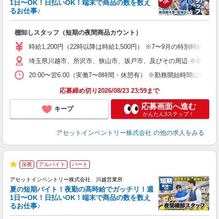
1日〜OK！日払いOK！端末で商品の数を数え
自
るお仕事♪
手
棚卸しスタッフ（短期の夜間商品カウント）
履
学
時給1,200円（22時以降は時給1,500円） ※7〜9月の特別時
日
埼玉県川越市、所沢市、狭山市、坂戸市、及びその周辺 ※基本直
給
20:00〜翌6:00（実働7〜8時間・休憩有） ※勤務開始時間に
応募締め切り2026/08/23 23:59まで
応募画面へ進む
キープ
かんたん3ステップ！
アセットインベントリー株式会社
の他の求人をみる
深夜
アルバイト
パート
★
アセットインベントリー株式会社 川越営業所
夏の短期バイト！夜勤の高時給でガッチリ！週
担
1日〜OK！日払いOK！端末で商品の数を数え
自
るお仕事♪