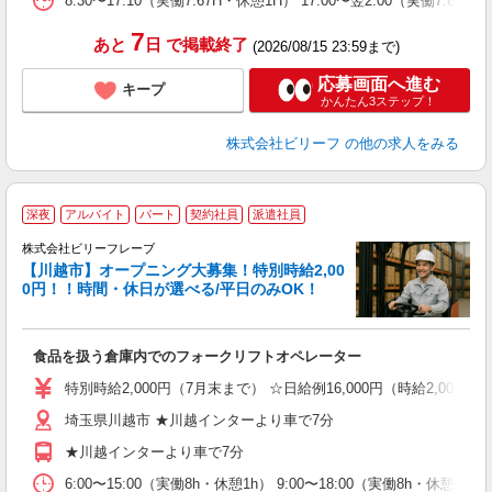
8:30〜17:10（実働7.67H・休憩1H） 17:00〜翌2:00（実働7.67
7
あと
日
で掲載終了
(2026/08/15 23:59まで)
応募画面へ進む
キープ
かんたん3ステップ！
株式会社ビリーフ
の他の求人をみる
深夜
アルバイト
パート
契約社員
派遣社員
株式会社ビリーフレーブ
キ
【川越市】オープニング大募集！特別時給2,00
0円！！時間・休日が選べる/平日のみOK！
待
入
た
食品を扱う倉庫内でのフォークリフトオペレーター
第
ブ
特別時給2,000円（7月末まで） ☆日給例16,000円（時給2,000円×
収
埼玉県川越市 ★川越インターより車で7分
勤
分
★川越インターより車で7分
満
6:00〜15:00（実働8h・休憩1h） 9:00〜18:00（実働8h・