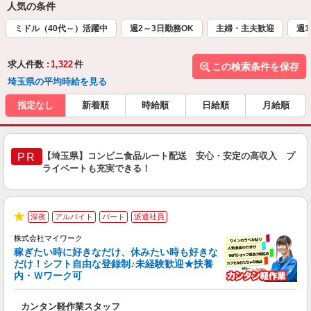
人気の条件
ミドル（40代～）活躍中
週2～3日勤務OK
主婦・主夫歓迎
週1
求人件数 :
1,322
件
この検索条件を保存
埼玉県の平均時給を見る
指定なし
新着順
時給順
日給順
月給順
【埼玉県】コンビニ食品ルート配送 安心・安定の高収入 プ
PR
ライベートも充実できる！
深夜
アルバイト
パート
派遣社員
★
株式会社マイワーク
稼ぎたい時に好きなだけ、休みたい時も好きな
だけ！シフト自由な登録制♪未経験歓迎★扶養
内・Ｗワーク可
き
カンタン軽作業スタッフ
履