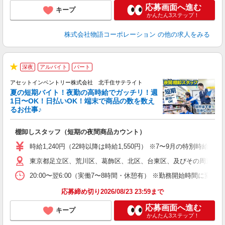
応募画面へ進む
キープ
かんたん3ステップ！
株式会社物語コーポレーション
の他の求人をみる
深夜
アルバイト
パート
★
アセットインベントリー株式会社 北千住サテライト
夏の短期バイト！夜勤の高時給でガッチリ！週
担
1日〜OK！日払いOK！端末で商品の数を数え
自
るお仕事♪
手
棚卸しスタッフ（短期の夜間商品カウント）
履
学
時給1,240円（22時以降は時給1,550円） ※7〜9月の特別時
日
東京都足立区、荒川区、葛飾区、北区、台東区、及びその周辺 ※
給
20:00〜翌6:00（実働7〜8時間・休憩有） ※勤務開始時間に
応募締め切り2026/08/23 23:59まで
応募画面へ進む
キープ
かんたん3ステップ！