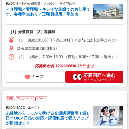
株式会社さわやか倶楽部 さわやか そう花の里
＜介護職／看護職＞キレイな施設でのお仕事で
す。各種手当あり／正職員採用／草加市
い
ボ
［1］介護職員 ［2］看護師
［1］ 月給228,600円〜261,100円 ※給与には下記手当を含む ・
埼玉県草加市原町3-8-27
［1］ （早出）7:00〜16:00 （日勤）8:30〜17:30 （遅出）10:00〜
応募締め切り2026/09/30 23:59まで
応募画面へ進む
キープ
かんたん3ステップ！
深夜
アルバイト
パート
ま
株式会社ACE（エース）
方
未経験からしっかり稼げる交通誘導警備！週1
日〜OK／日払い対応／評価制度で収入アップ
が目指せます
趣