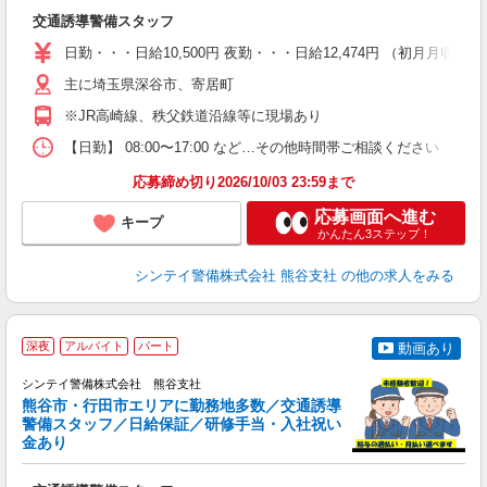
興
交通誘導警備スタッフ
友
～
日勤・・・日給10,500円 夜勤・・・日給12,474円 （初月月
い
夜
主に埼玉県深谷市、寄居町
※JR高崎線、秩父鉄道沿線等に現場あり
テ
【日勤】 08:00〜17:00 など…その他時間帯ご相談ください
応募締め切り2026/10/03 23:59まで
応募画面へ進む
キープ
かんたん3ステップ！
シンテイ警備株式会社 熊谷支社
の他の求人をみる
深夜
アルバイト
パート
動画あり
シンテイ警備株式会社 熊谷支社
す
熊谷市・行田市エリアに勤務地多数／交通誘導
警備スタッフ／日給保証／研修手当・入社祝い
金あり
支
興