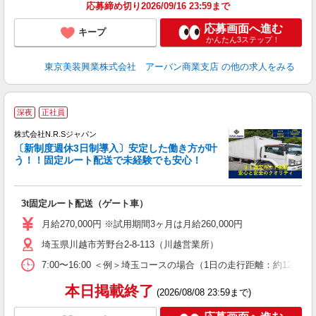
応募締め切り2026/09/16 23:59まで
応募画面へ進む
キープ
かんたん3ステップ！
東京美装興業株式会社 アーバン商業支店
の他の求人をみる
深夜
正社員
株式会社N.R.Sジャパン
く
〔新制度週休3日制導入〕安定した働き方が叶
う！！固定ルート配送で未経験でも安心！
で
3t固定ルート配送（ゲート車）
未
ア
月給270,000円 ※試用期間3ヶ月は月給260,000円
イ
埼玉県川越市芳野台2-8-113（川越営業所）
7:00〜16:00 ＜例＞埼玉コースの場合（1日の走行距離：約120
本日掲載終了
(2026/08/08 23:59まで)