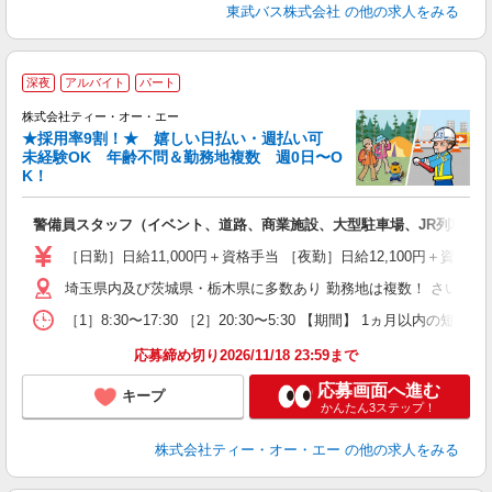
東武バス株式会社
の他の求人をみる
深夜
アルバイト
パート
株式会社ティー・オー・エー
か
★採用率9割！★ 嬉しい日払い・週払い可
未経験OK 年齢不問＆勤務地複数 週0日〜O
K！
れ
警備員スタッフ（イベント、道路、商業施設、大型駐車場、JR列車見
未
（
［日勤］日給11,000円＋資格手当 ［夜勤］日給12,100円＋
中
埼玉県内及び茨城県・栃木県に多数あり 勤務地は複数！ さいた
期
副
［1］8:30〜17:30 ［2］20:30〜5:30 【期間】 1ヵ月
り
応募締め切り2026/11/18 23:59まで
応募画面へ進む
キープ
かんたん3ステップ！
株式会社ティー・オー・エー
の他の求人をみる