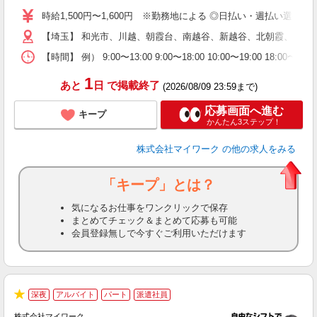
歓
時給1,500円〜1,600円 ※勤務地による ◎日払い・週払い選
躍
【埼玉】 和光市、川越、朝霞台、南越谷、新越谷、北朝霞、所沢
（
週
【時間】 例） 9:00〜13:00 9:00〜18:00 10:00
シ
通
1
あと
日
で掲載終了
(2026/08/09 23:59まで)
応募画面へ進む
キープ
かんたん3ステップ！
株式会社マイワーク
の他の求人をみる
「キープ」とは？
気になるお仕事をワンクリックで保存
まとめてチェック＆まとめて応募も可能
会員登録無しで今すぐご利用いただけます
深夜
アルバイト
パート
派遣社員
★
株式会社マイワーク