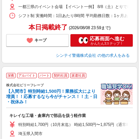
い
一都三県のイベント会場 【イベント一例】 8/8（土）とりで利根川
シフト制 実働時間：1日あたり8時間 平均勤務日数：1ヶ月あたり4
本日掲載終了
(2026/08/08 23:59まで)
応募画面へ進む
キープ
かんたん3ステップ！
シンテイ警備株式会社
の他の求人をみる
深夜
アルバイト
パート
契約社員
派遣社員
き
株式会社ビリーフレーブ
女
【入間市】特別時給1,500円！業務拡大により
増員！！応募するなら今がチャンス！！土・日
り
・祝休み！
入
た
キレイな工場・倉庫内で部品を扱う軽作業
第
ブ
特別時給1,700円（10月末迄） 時給1,500円〜1,875円（通常時給）
払
埼玉県入間市
煙