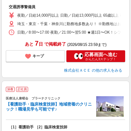
日
交通誘導警備員
費
夜勤／日給14,000円以上 日勤／日給13,000円以上 65歳以上 夜勤／
埼玉・東京・千葉・神奈川に勤務地多数あり！ ※勤務地はお住い
日勤／8:00〜17:00 夜勤／21:00〜翌5:00 ★週1日〜OK！シフト
7
あと
日
で掲載終了
(2026/08/15 23:59まで)
応募画面へ進む
キープ
かんたん3ステップ！
株式会社ＡＣＥ
の他の求人をみる
深夜
正社員
医療法人康曜会 プラーナクリニック
【看護助手・臨床検査技師】地域密着のクリニ
ック！職場見学も可能です♪
場
［1］看護助手 ［2］臨床検査技師
ブ