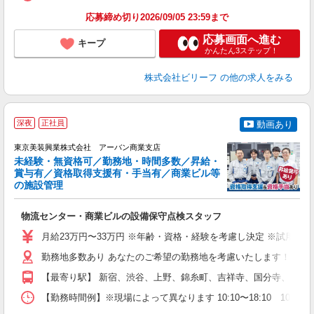
応募締め切り2026/09/05 23:59まで
応募画面へ進む
キープ
かんたん3ステップ！
株式会社ビリーフ
の他の求人をみる
深夜
正社員
動画あり
東京美装興業株式会社 アーバン商業支店
未経験・無資格可／勤務地・時間多数／昇給・
賞与有／資格取得支援有・手当有／商業ビル等
は
の施設管理
0
な
物流センター・商業ビルの設備保守点検スタッフ
入
ル
月給23万円〜33万円 ※年齢・資格・経験を考慮し決定 ※試用期間3
昇
勤務地多数あり あなたのご希望の勤務地を考慮いたします！ 物流センタ
【最寄り駅】 新宿、渋谷、上野、錦糸町、吉祥寺、国分寺、町田
制
【勤務時間例】※現場によって異なります 10:10〜18:10 10:10〜1