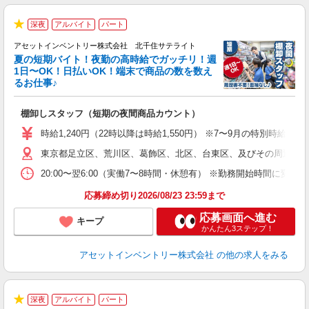
深夜
アルバイト
パート
★
アセットインベントリー株式会社 北千住サテライト
夏の短期バイト！夜勤の高時給でガッチリ！週
担
1日〜OK！日払いOK！端末で商品の数を数え
自
るお仕事♪
手
棚卸しスタッフ（短期の夜間商品カウント）
履
学
時給1,240円（22時以降は時給1,550円） ※7〜9月の特別時
日
東京都足立区、荒川区、葛飾区、北区、台東区、及びその周辺 ※
給
20:00〜翌6:00（実働7〜8時間・休憩有） ※勤務開始時間に
応募締め切り2026/08/23 23:59まで
応募画面へ進む
キープ
かんたん3ステップ！
アセットインベントリー株式会社
の他の求人をみる
深夜
アルバイト
パート