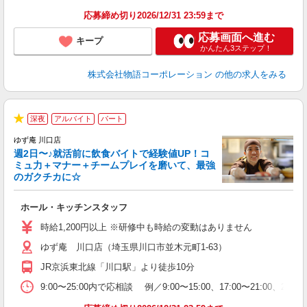
特
応募締め切り2026/12/31 23:59まで
応募画面へ進む
キープ
かんたん3ステップ！
株式会社物語コーポレーション
の他の求人をみる
深夜
アルバイト
パート
★
ゆず庵 川口店
週2日〜♪就活前に飲食バイトで経験値UP！コ
ミュ力＋マナー＋チームプレイを磨いて、最強
のガクチカに☆
す
ホール・キッチンスタッフ
入
活
時給1,200円以上 ※研修中も時給の変動はありません
O
ゆず庵 川口店（埼玉県川口市並木元町1-63）
務
企
JR京浜東北線「川口駅」より徒歩10分
ま
9:00〜25:00内で応相談 例／9:00〜15:00、17:00〜