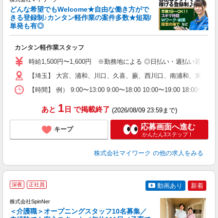
どんな希望でもWelcome★自由な働き方がで
きる登録制♪カンタン軽作業の案件多数★短期/
単発も有◎
き
カンタン軽作業スタッフ
履
歓
時給1,500円〜1,600円 ※勤務地による ◎日払い・週払い選
躍
【埼玉】 大宮、浦和、川口、久喜、蕨、西川口、南浦和、東川口
（
週
【時間】 例） 9:00〜13:00 9:00〜18:00 10:00
シ
通
1
あと
日
で掲載終了
(2026/08/09 23:59まで)
応募画面へ進む
キープ
かんたん3ステップ！
株式会社マイワーク
の他の求人をみる
深夜
正社員
動画あり
新着
株式会社SpinNer
＜介護職＞オープニングスタッフ10名募集／
◎