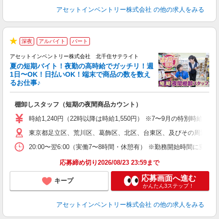
アセットインベントリー株式会社
の他の求人をみる
深夜
アルバイト
パート
★
アセットインベントリー株式会社 北千住サテライト
夏の短期バイト！夜勤の高時給でガッチリ！週
担
1日〜OK！日払いOK！端末で商品の数を数え
自
るお仕事♪
手
棚卸しスタッフ（短期の夜間商品カウント）
履
学
時給1,240円（22時以降は時給1,550円） ※7〜9月の特別時
日
東京都足立区、荒川区、葛飾区、北区、台東区、及びその周辺 ※
給
20:00〜翌6:00（実働7〜8時間・休憩有） ※勤務開始時間に
応募締め切り2026/08/23 23:59まで
応募画面へ進む
キープ
かんたん3ステップ！
アセットインベントリー株式会社
の他の求人をみる