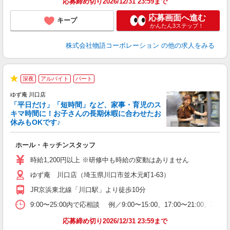
応募締め切り2026/12/31 23:59まで
応募画面へ進む
キープ
かんたん3ステップ！
株式会社物語コーポレーション
の他の求人をみる
深夜
アルバイト
パート
★
ゆず庵 川口店
「平日だけ」「短時間」など、家事・育児のス
キマ時間に！お子さんの長期休暇に合わせたお
休みもOKです♪
の
ホール・キッチンスタッフ
入
学
時給1,200円以上 ※研修中も時給の変動はありません
活
ゆず庵 川口店（埼玉県川口市並木元町1-63）
短
の
JR京浜東北線「川口駅」より徒歩10分
ル
補
9:00〜25:00内で応相談 例／9:00〜15:00、17:00〜
応募締め切り2026/12/31 23:59まで