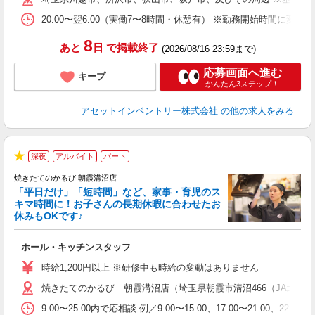
20:00〜翌6:00（実働7〜8時間・休憩有） ※勤務開始時間に
8
あと
日
で掲載終了
(2026/08/16 23:59まで)
応募画面へ進む
キープ
かんたん3ステップ！
アセットインベントリー株式会社
の他の求人をみる
深夜
アルバイト
パート
★
焼きたてのかるび 朝霞溝沼店
「平日だけ」「短時間」など、家事・育児のス
キマ時間に！お子さんの長期休暇に合わせたお
休みもOKです♪
家
ホール・キッチンスタッフ
入
学
時給1,200円以上 ※研修中も時給の変動はありません
活
焼きたてのかるび 朝霞溝沼店（埼玉県朝霞市溝沼466（JA北隣）
短
の
9:00〜25:00内で応相談 例／9:00〜15:00、17:00〜
ル