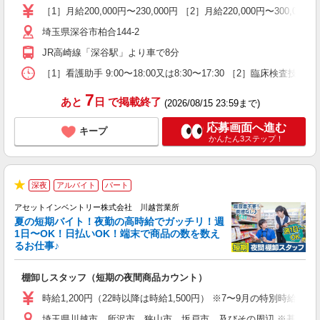
［1］月給200,000円〜230,000円 ［2］月給220,000円〜30
埼玉県深谷市柏合144-2
JR高崎線「深谷駅」より車で8分
［1］看護助手 9:00〜18:00又は8:30〜17:30 ［2］臨床検査技師 8:30〜
7
あと
日
で掲載終了
(2026/08/15 23:59まで)
応募画面へ進む
キープ
かんたん3ステップ！
深夜
アルバイト
パート
★
アセットインベントリー株式会社 川越営業所
夏の短期バイト！夜勤の高時給でガッチリ！週
担
1日〜OK！日払いOK！端末で商品の数を数え
自
るお仕事♪
手
棚卸しスタッフ（短期の夜間商品カウント）
履
学
時給1,200円（22時以降は時給1,500円） ※7〜9月の特別時
日
埼玉県川越市、所沢市、狭山市、坂戸市、及びその周辺 ※基本直
給