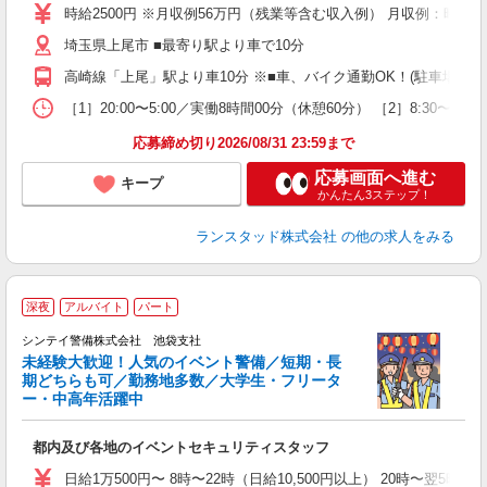
時給2500円 ※月収例56万円（残業等含む収入例） 月収例：時給2
埼玉県上尾市 ■最寄り駅より車で10分
高崎線「上尾」駅より車10分 ※■車、バイク通勤OK！(駐車場あり
［1］20:00〜5:00／実働8時間00分（休憩60分） ［2］8:
応募締め切り2026/08/31 23:59まで
応募画面へ進む
キープ
かんたん3ステップ！
ランスタッド株式会社
の他の求人をみる
深夜
アルバイト
パート
シンテイ警備株式会社 池袋支社
未経験大歓迎！人気のイベント警備／短期・長
期どちらも可／勤務地多数／大学生・フリータ
ー・中高年活躍中
広
都内及び各地のイベントセキュリティスタッフ
友
朝
日給1万500円〜 8時〜22時（日給10,500円以上） 20時〜翌5