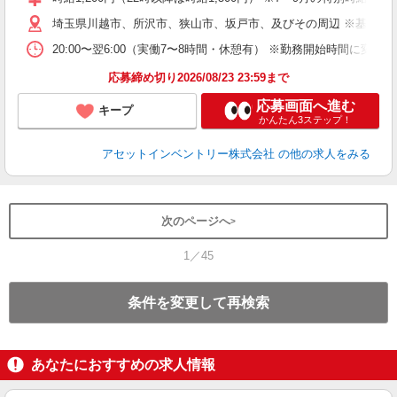
日
埼玉県川越市、所沢市、狭山市、坂戸市、及びその周辺 ※基本直
給
20:00〜翌6:00（実働7〜8時間・休憩有） ※勤務開始時間に
応募締め切り2026/08/23 23:59まで
応募画面へ進む
キープ
かんたん3ステップ！
アセットインベントリー株式会社
の他の求人をみる
次のページへ
1／45
条件を変更して再検索
あなたにおすすめの求人情報