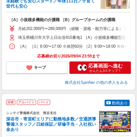
未経験でも安心スタート／年休111日／子育て
世代も安心
積
［A］小規模多機能の介護職 ［B］グループホームの介護職
入
中
月給202,000円〜289,000円 （経験・資格・能力等による） 主任：月
り
プ
埼玉県桶川市大字上日出谷815番地1 ［A］小規模多機能型居宅
K
［A］ ［1］8:00〜17:00 ※休憩60分 ［2］9:00〜18:00 ※
貯
応募締め切り2026/09/04 23:59まで
応募画面へ進む
キープ
かんたん3ステップ！
株式会社SpinNer
の他の求人をみる
深夜
アルバイト
パート
動画あり
シンテイ警備株式会社 熊谷支社
す
深谷市・寄居町エリアに勤務地多数／交通誘導
警備スタッフ／日給保証／研修手当・入社祝い
金あり
支