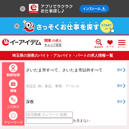
関東
の求人
▼エリア変更
埼玉県の深夜のバイト・アルバイト・パートの求人情報一覧
さいたま市すべて、さいたま市以外すべて
選択
勤務地/駅
未設定
例）食品、事務、アパレル
選択
職種
深夜
選択
こだわり
を含まない
フリーワード