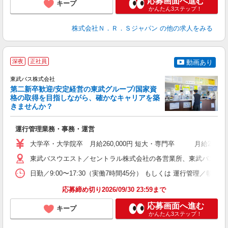
応募画面へ進む
キープ
かんたん3ステップ！
株式会社Ｎ．Ｒ．Ｓジャパン
の他の求人をみる
深夜
正社員
動画あり
東武バス株式会社
第二新卒歓迎/安定経営の東武グループ/国家資
格の取得を目指しながら、確かなキャリアを築
きませんか？
き
運行管理業務・事務・運営
職
卒
大学卒・大学院卒 月給260,000円 短大・専門卒 月給240
ボ
場
東武バスウエスト／セントラル株式会社の各営業所、東武バス日光株式会
勤
日勤／9:00〜17:30（実働7時間45分） もしくは 運行管理／
応募締め切り2026/09/30 23:59まで
典
応募画面へ進む
キープ
かんたん3ステップ！