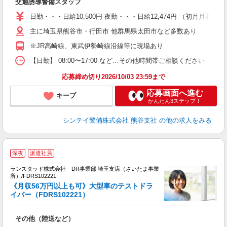
交通誘導警備スタッフ
友
～
日勤・・・日給10,500円 夜勤・・・日給12,474円 （初月月
い
夜
主に埼玉県熊谷市・行田市 他群馬県太田市など多数あり
※JR高崎線、東武伊勢崎線沿線等に現場あり
テ
【日勤】 08:00〜17:00 など…その他時間帯ご相談ください
応募締め切り2026/10/03 23:59まで
応募画面へ進む
キープ
かんたん3ステップ！
シンテイ警備株式会社 熊谷支社
の他の求人をみる
深夜
派遣社員
週
ランスタッド株式会社 DR事業部 埼玉支店（さいたま事業
所）/FDRS102221
シ
《月収56万円以上も可》大型車のテストドラ
3
イバー（FDRS102221）
ミ
払
その他（陸送など）