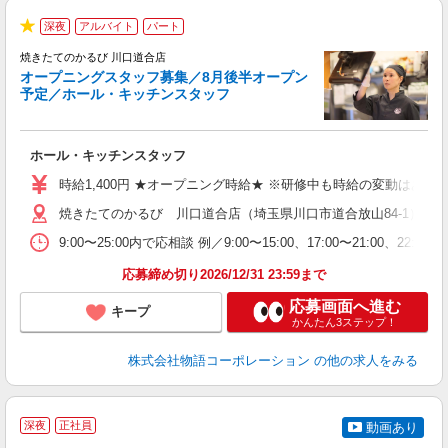
深夜
アルバイト
パート
★
焼きたてのかるび 川口道合店
オープニングスタッフ募集／8月後半オープン
予定／ホール・キッチンスタッフ
変
ホール・キッチンスタッフ
入
学
時給1,400円 ★オープニング時給★ ※研修中も時給の変動はありませ
活
焼きたてのかるび 川口道合店（埼玉県川口市道合放山84-1） ★
短
の
9:00〜25:00内で応相談 例／9:00〜15:00、17:00〜
場
い
応募締め切り2026/12/31 23:59まで
応募画面へ進む
キープ
かんたん3ステップ！
株式会社物語コーポレーション
の他の求人をみる
深夜
正社員
動画あり