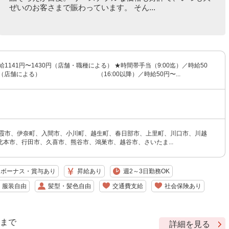
ぜいのお客さまで賑わっています。 そん...
給1141円〜1430円（店舗・職種による） ★時間帯手当（9:00迄）／時給50
UP（店舗による） （16:00以降）／時給50円〜...
朝霞市、伊奈町、入間市、小川町、越生町、春日部市、上里町、川口市、川越
北本市、行田市、久喜市、熊谷市、鴻巣市、越谷市、さいたま...
ボーナス・賞与あり
昇給あり
週2～3日勤務OK
服装自由
髪型・髪色自由
交通費支給
社会保険あり
9 まで
詳細を見る