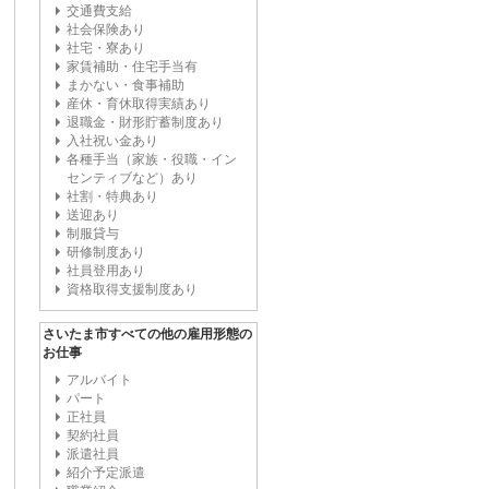
交通費支給
社会保険あり
社宅・寮あり
家賃補助・住宅手当有
まかない・食事補助
産休・育休取得実績あり
退職金・財形貯蓄制度あり
入社祝い金あり
各種手当（家族・役職・イン
センティブなど）あり
社割・特典あり
送迎あり
制服貸与
研修制度あり
社員登用あり
資格取得支援制度あり
さいたま市すべての他の雇用形態の
お仕事
アルバイト
パート
正社員
契約社員
派遣社員
紹介予定派遣