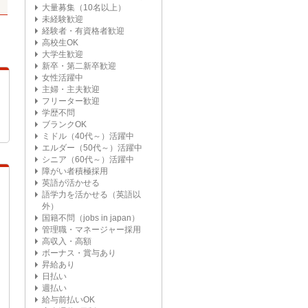
大量募集（10名以上）
未経験歓迎
経験者・有資格者歓迎
高校生OK
大学生歓迎
新卒・第二新卒歓迎
女性活躍中
主婦・主夫歓迎
フリーター歓迎
学歴不問
ブランクOK
ミドル（40代～）活躍中
エルダー（50代～）活躍中
シニア（60代～）活躍中
障がい者積極採用
英語が活かせる
語学力を活かせる（英語以
外）
国籍不問（jobs in japan）
管理職・マネージャー採用
高収入・高額
ボーナス・賞与あり
昇給あり
日払い
週払い
給与前払いOK