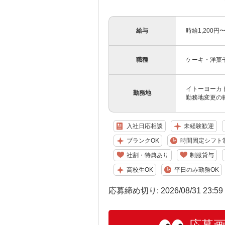
給与
時給1,200円〜
職種
ケーキ・洋菓
イトーヨーカド
勤務地
勤務地変更の
入社日応相談
未経験歓迎
ブランクOK
時間固定シフト
社割・特典あり
制服貸与
高校生OK
平日のみ勤務OK
応募締め切り: 2026/08/31 23:5
応募