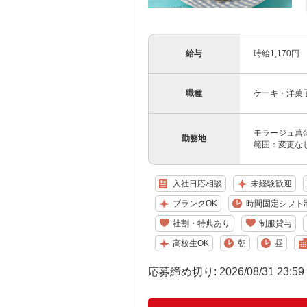
給与
時給1,170円
職種
ケーキ・洋菓
モラージュ菖蒲
勤務地
範囲：変更な
入社日応相談
未経験歓迎
ブランクOK
時間固定シフト
社割・特典あり
制服貸与
高校生OK
朝
昼
応募締め切り: 2026/08/31 23:5