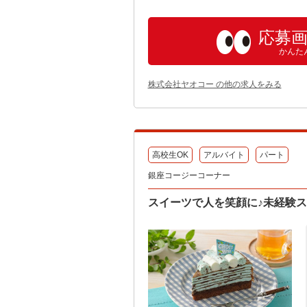
応募
かんた
株式会社ヤオコー の他の求人をみる
高校生OK
アルバイト
パート
銀座コージーコーナー
スイーツで人を笑顔に♪未経験ス