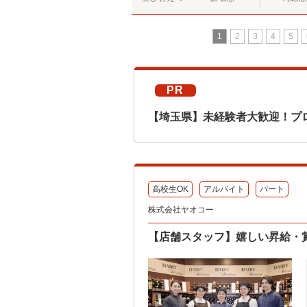
1
2
3
4
5
PR
【埼玉県】未経験者大歓迎！プ
高校生OK
アルバイト
パート
株式会社ヤオコー
【店舗スタッフ】嬉しい昇給・