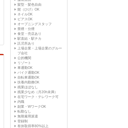
髪型・髪色自由
髭（ひげ）OK
ネイルOK
ピアスOK
オープニングスタッフ
禁煙・分煙
食堂・売店あり
駅直結・駅チカ
託児所あり
上場企業・上場企業のグルー
プ会社
公的機関
リゾート
車通勤OK
バイク通勤OK
自転車通勤OK
扶養内勤務OK
残業ほぼなし
残業少なめ（月20h未満）
在宅ワーク・テレワーク可
内職
副業・WワークOK
転勤なし
無期雇用派遣
登録制
有休取得率80%以上