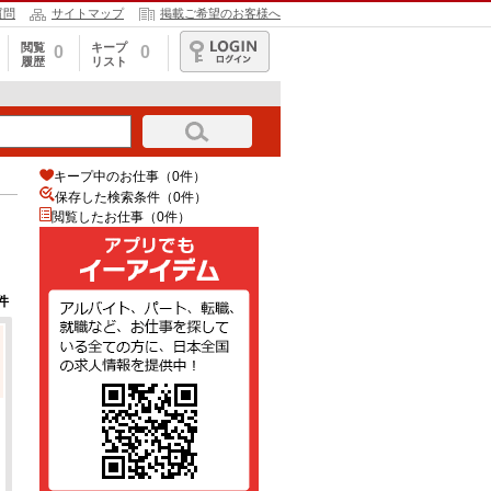
質問
サイトマップ
掲載ご希望のお客様へ
閲覧
キープ
0
0
履歴
リスト
ログイン
キープ中のお仕事（0件）
保存した検索条件（
0
件）
閲覧したお仕事（0件）
件