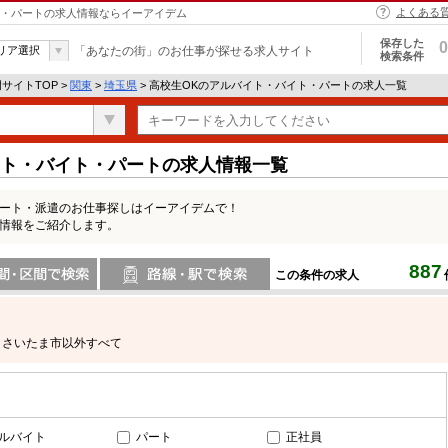
よくある
イト・パートの求人情報ならイーアイデム
保存した
0
リア選択
「あなたの街」のお仕事が探せる求人サイト
検索条件
サイトTOP >
関東
>
埼玉県
> 高校生OKのアルバイト・バイト・パートの求人一覧
イト・バイト・パートの求人情報一覧
パート・派遣のお仕事探しはイーアイデムで！
人情報をご紹介します。
887
この条件の求人
間で検索
路線・駅・駅で検索
さいたま市以外すべて
ルバイト
パート
正社員