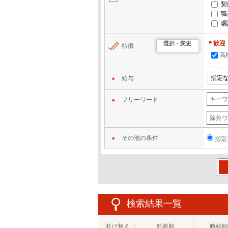
契
職
嘱
歓迎
選択・変更
特徴
高
給与
フリーワード
その他の条件
指定
この
検索結果一覧
並び替え ：
新着順
時給順