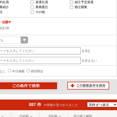
約社員
派遣社員
紹介予定派遣
業紹介
業務委託
独立開業
託
その他
・活躍中
校生OK
を含む
を含まない
なし
本日掲載
締切間近
この検索条件を保存
条件で検索
887 件
の情報が見つかりました
日給順
月給順
並び替え解除