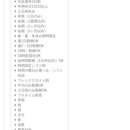
完全週休2日制
年間休日120日以上
土日祝休み
単発（1日のみ）
短期（1週間以内）
短期（1ヶ月以内）
短期（3ヶ月以内）
春・夏・冬休み期間限定
週1日勤務OK
週2～3日勤務OK
10時～勤務OK
16時前退社OK
短時間勤務（1日4h以内）OK
時間固定シフト制
時間や曜日が選べる・シフト
自由
フレックスタイム制
平日のみ勤務OK
土日祝のみ勤務OK
フルタイム歓迎
早朝
朝
昼
夕方
夜
深夜
服装自由