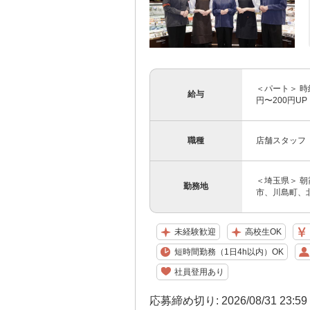
＜パート＞ 時
給与
円〜200円
職種
店舗スタッフ
＜埼玉県＞ 
勤務地
市、川島町、
未経験歓迎
高校生OK
短時間勤務（1日4h以内）OK
社員登用あり
応募締め切り: 2026/08/31 23:5