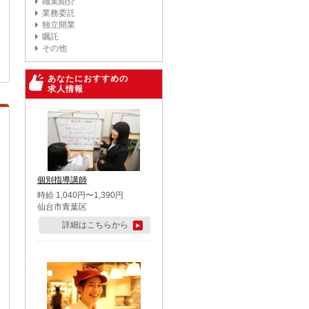
職業紹介
業務委託
独立開業
嘱託
その他
あなたにおすすめの
求人情報
個別指導講師
時給 1,040円〜1,390円
仙台市青葉区
詳細はこちらから