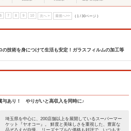
6
7
8
9
10
次へ >
最後へ>>
( 1 / 30ページ )
ロの技術を身につけて生活も安定！ガラスフィルムの加工等
賞与あり！ やりがいと高収入を同時に♪
埼玉県を中心に、200店舗以上を展開しているスーパーマー
ケット『ヤオコー』。 鮮度と美味しさを重視した、豊富な
品ぞろえが自慢。 リーズナブルな価格も好評で、いつも大