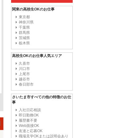
関東の高校生OKのお仕事
東京都
神奈川県
千葉県
群馬県
茨城県
栃木県
高校生OKのお仕事人気エリア
久喜市
川口市
上尾市
越谷市
春日部市
さいたま市すべての他の特徴のお仕
事
入社日応相談
即日勤務OK
履歴書不要
Web面接OK
友達と応募OK
職場見学OKまたは説明会あり