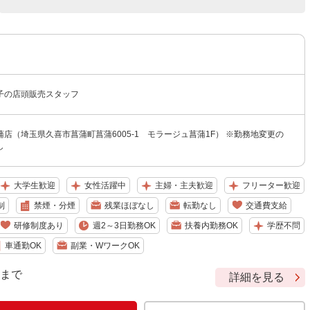
子の店頭販売スタッフ
店（埼玉県久喜市菖蒲町菖蒲6005-1 モラージュ菖蒲1F） ※勤務地変更の
し
大学生歓迎
女性活躍中
主婦・主夫歓迎
フリーター歓迎
制
禁煙・分煙
残業ほぼなし
転勤なし
交通費支給
研修制度あり
週2～3日勤務OK
扶養内勤務OK
学歴不問
車通勤OK
副業・WワークOK
9 まで
詳細を見る