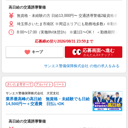
に
高日給の交通誘導警備
未
～
無資格・未経験の方 日給13,000円〜 交通誘導警備2級資格者 日
与
埼玉県さいたま市南区 ※周辺エリアにも勤務地多数♪ ※勤務地充
ワ
8:00〜17:00（実働8h/休憩1h） ※週1日〜OK！ ＜勤務
応募締め切り2026/08/31 23:59まで
応募画面へ進む
キープ
かんたん3ステップ！
サンエス警備保障株式会社
の他の求人をみる
さいたま市すべて
アルバイト
パート
K
サンエス警備保障株式会社 大宮支社
業界最高峰の高日給 無資格・未経験でも日給
14,500円〜＋交通費 日払いOK
に
高日給の交通誘導警備
未
～