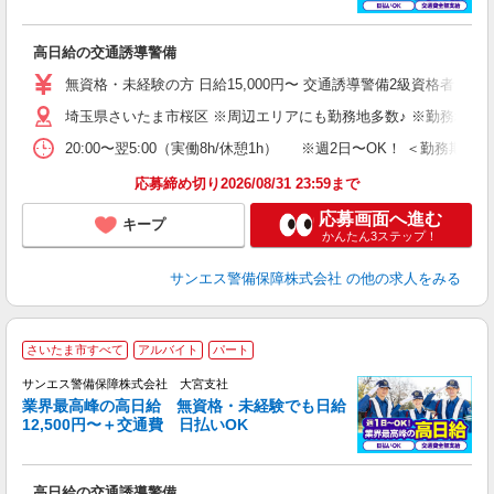
に
高日給の交通誘導警備
未
～
無資格・未経験の方 日給15,000円〜 交通誘導警備2級資格者 日
与
埼玉県さいたま市桜区 ※周辺エリアにも勤務地多数♪ ※勤務地充
交
20:00〜翌5:00（実働8h/休憩1h） ※週2日〜OK！ ＜勤
応募締め切り2026/08/31 23:59まで
応募画面へ進む
キープ
かんたん3ステップ！
サンエス警備保障株式会社
の他の求人をみる
さいたま市すべて
アルバイト
パート
K
サンエス警備保障株式会社 大宮支社
業界最高峰の高日給 無資格・未経験でも日給
12,500円〜＋交通費 日払いOK
に
高日給の交通誘導警備