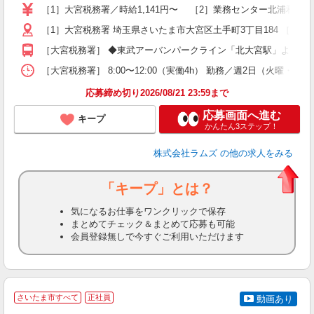
経
［1］大宮税務署／時給1,141円〜 ［2］業務センター北浦和分室
歴
躍
［1］大宮税務署 埼玉県さいたま市大宮区土手町3丁目184 ［2
社
［大宮税務署］ ◆東武アーバンパークライン「北大宮駅」より徒歩
K
な
［大宮税務署］ 8:00〜12:00（実働4h） 勤務／週2日（火曜・木
応募締め切り2026/08/21 23:59まで
応募画面へ進む
キープ
かんたん3ステップ！
株式会社ラムズ
の他の求人をみる
「キープ」とは？
気になるお仕事をワンクリックで保存
まとめてチェック＆まとめて応募も可能
会員登録無しで今すぐご利用いただけます
さいたま市すべて
正社員
動画あり