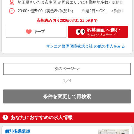
埼玉県さいたま市南区 ※周辺エリアにも勤務地多数♪ ※勤務地充
交
20:00〜翌5:00（実働8h/休憩1h） ※週2日〜OK！ ＜勤
応募締め切り2026/08/31 23:59まで
応募画面へ進む
キープ
かんたん3ステップ！
サンエス警備保障株式会社
の他の求人をみる
次のページへ
1／4
条件を変更して再検索
あなたにおすすめの求人情報
個別指導講師