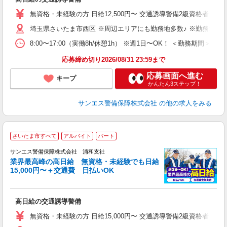
未
～
無資格・未経験の方 日給12,500円〜 交通誘導警備2級資格者 日
与
埼玉県さいたま市西区 ※周辺エリアにも勤務地多数♪ ※勤務地充
ワ
8:00〜17:00（実働8h/休憩1h） ※週1日〜OK！ ＜勤務
応募締め切り2026/08/31 23:59まで
応募画面へ進む
キープ
かんたん3ステップ！
サンエス警備保障株式会社
の他の求人をみる
さいたま市すべて
アルバイト
パート
K
サンエス警備保障株式会社 浦和支社
業界最高峰の高日給 無資格・未経験でも日給
15,000円〜＋交通費 日払いOK
に
高日給の交通誘導警備
未
～
無資格・未経験の方 日給15,000円〜 交通誘導警備2級資格者 日
与