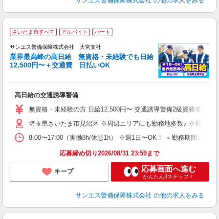
サンエス警備保障株式会社
の他の求人をみる
さいたま市すべて
アルバイト
パート
K
サンエス警備保障株式会社 大宮支社
業界最高峰の高日給 無資格・未経験でも日給
12,500円〜＋交通費 日払いOK
に
高日給の交通誘導警備
未
～
無資格・未経験の方 日給12,500円〜 交通誘導警備2級資格者 日
与
埼玉県さいたま市見沼区 ※周辺エリアにも勤務地多数♪ ※勤務地
ワ
8:00〜17:00（実働8h/休憩1h） ※週1日〜OK！ ＜勤務
応募締め切り2026/08/31 23:59まで
応募画面へ進む
キープ
かんたん3ステップ！
サンエス警備保障株式会社
の他の求人をみる