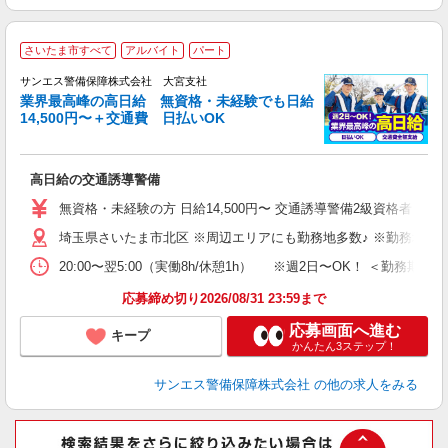
さいたま市すべて
アルバイト
パート
K
サンエス警備保障株式会社 大宮支社
業界最高峰の高日給 無資格・未経験でも日給
14,500円〜＋交通費 日払いOK
に
高日給の交通誘導警備
未
～
無資格・未経験の方 日給14,500円〜 交通誘導警備2級資格者 日
与
埼玉県さいたま市北区 ※周辺エリアにも勤務地多数♪ ※勤務地充
交
20:00〜翌5:00（実働8h/休憩1h） ※週2日〜OK！ ＜勤
応募締め切り2026/08/31 23:59まで
応募画面へ進む
キープ
かんたん3ステップ！
サンエス警備保障株式会社
の他の求人をみる