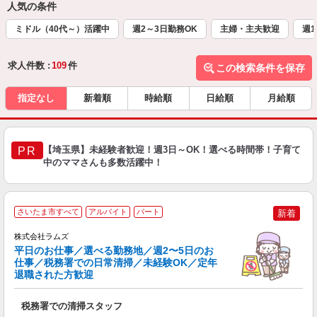
人気の条件
ミドル（40代～）活躍中
週2～3日勤務OK
主婦・主夫歓迎
週1
求人件数 :
109
件
この検索条件を保存
指定なし
新着順
時給順
日給順
月給順
【埼玉県】未経験者歓迎！週3日～OK！選べる時間帯！子育て
PR
中のママさんも多数活躍中！
さいたま市すべて
アルバイト
パート
新着
株式会社ラムズ
平日のお仕事／選べる勤務地／週2〜5日のお
仕事／税務署での日常清掃／未経験OK／定年
退職された方歓迎
ま
税務署での清掃スタッフ
入