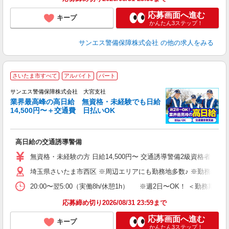
応募画面へ進む
キープ
かんたん3ステップ！
サンエス警備保障株式会社
の他の求人をみる
さいたま市すべて
アルバイト
パート
K
サンエス警備保障株式会社 大宮支社
業界最高峰の高日給 無資格・未経験でも日給
14,500円〜＋交通費 日払いOK
に
高日給の交通誘導警備
未
～
無資格・未経験の方 日給14,500円〜 交通誘導警備2級資格者 日
与
埼玉県さいたま市西区 ※周辺エリアにも勤務地多数♪ ※勤務地充
交
20:00〜翌5:00（実働8h/休憩1h） ※週2日〜OK！ ＜勤
応募締め切り2026/08/31 23:59まで
応募画面へ進む
キープ
かんたん3ステップ！