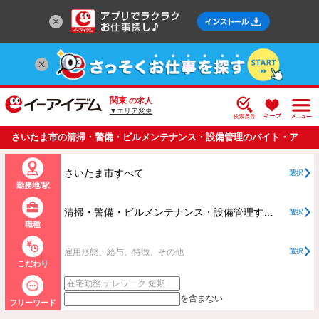
関東
の求人
▼エリア変更
さいたま市の清掃・警備・ビルメンテナンス・設備管理のバイト・ア
ルバイト・パートの求人情報一覧
さいたま市すべて
選択
勤務地/駅
清掃・警備・ビルメンテナンス・設備管理すべて
選択
職種
雇用形態、給与、特徴、その他
選択
こだわり
を含まない
フリーワード