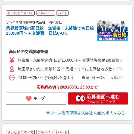
さいたま市すべて
アルバイト
パート
K
サンエス警備保障株式会社 浦和支社
業界最高峰の高日給 無資格・未経験でも日給
15,000円〜＋交通費 日払いOK
に
高日給の交通誘導警備
未
～
無資格・未経験の方 日給15,000円〜 交通誘導警備2級資格者 日
与
埼玉県さいたま市浦和区 ※周辺エリアにも勤務地多数♪ ※勤務地
交
20:00〜翌5:00（実働8h/休憩1h） ※週2日〜OK！ ＜勤
応募締め切り2026/08/31 23:59まで
応募画面へ進む
キープ
かんたん3ステップ！
サンエス警備保障株式会社
の他の求人をみる
さいたま市すべて
アルバイト
パート