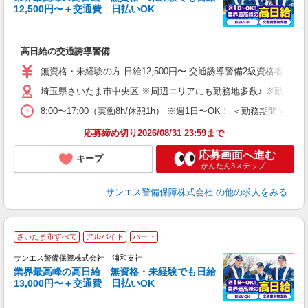
12,500円〜＋交通費 日払いOK
に
高日給の交通誘導警備
未
～
無資格・未経験の方 日給12,500円〜 交通誘導警備2級資格者 日
与
埼玉県さいたま市中央区 ※周辺エリアにも勤務地多数♪ ※勤務地
ワ
8:00〜17:00（実働8h/休憩1h） ※週1日〜OK！ ＜勤務
応募締め切り2026/08/31 23:59まで
応募画面へ進む
キープ
かんたん3ステップ！
サンエス警備保障株式会社
の他の求人をみる
さいたま市すべて
アルバイト
パート
K
サンエス警備保障株式会社 浦和支社
業界最高峰の高日給 無資格・未経験でも日給
13,000円〜＋交通費 日払いOK