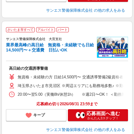
サンエス警備保障株式会社
の他の求人をみる
さいたま市すべて
アルバイト
パート
K
サンエス警備保障株式会社 大宮支社
業界最高峰の高日給 無資格・未経験でも日給
14,500円〜＋交通費 日払いOK
に
高日給の交通誘導警備
未
～
無資格・未経験の方 日給14,500円〜 交通誘導警備2級資格者 日
与
埼玉県さいたま市見沼区 ※周辺エリアにも勤務地多数♪ ※勤務地
交
20:00〜翌5:00（実働8h/休憩1h） ※週2日〜OK！ ＜勤
応募締め切り2026/08/31 23:59まで
応募画面へ進む
キープ
かんたん3ステップ！
サンエス警備保障株式会社
の他の求人をみる