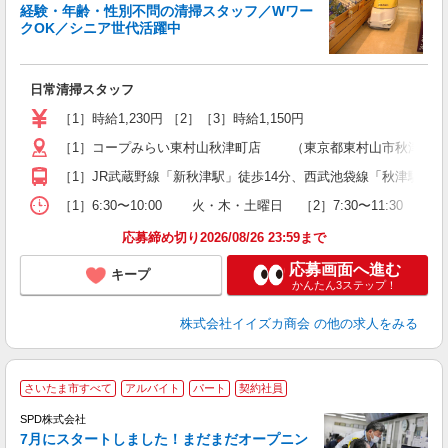
経験・年齢・性別不問の清掃スタッフ／Wワー
クOK／シニア世代活躍中
し
日常清掃スタッフ
未
朝
［1］時給1,230円 ［2］［3］時給1,150円
［1］コープみらい東村山秋津町店 （東京都東村山市秋津町2-18
［1］JR武蔵野線「新秋津駅」徒歩14分、西武池袋線「秋津駅」徒歩
［1］6:30〜10:00 火・木・土曜日 ［2］7:30〜11:30 
応募締め切り2026/08/26 23:59まで
応募画面へ進む
キープ
かんたん3ステップ！
株式会社イイズカ商会
の他の求人をみる
さいたま市すべて
アルバイト
パート
契約社員
SPD株式会社
5
7月にスタートしました！まだまだオープニン