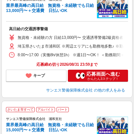
業界最高峰の高日給 無資格・未経験でも日給
13,000円〜＋交通費 日払いOK
に
高日給の交通誘導警備
未
～
無資格・未経験の方 日給13,000円〜 交通誘導警備2級資格者 日
与
埼玉県さいたま市浦和区 ※周辺エリアにも勤務地多数♪ ※勤務地
ワ
8:00〜17:00（実働8h/休憩1h） ※週1日〜OK！ ＜勤務
応募締め切り2026/08/31 23:59まで
応募画面へ進む
キープ
かんたん3ステップ！
サンエス警備保障株式会社
の他の求人をみる
さいたま市すべて
アルバイト
パート
K
サンエス警備保障株式会社 浦和支社
業界最高峰の高日給 無資格・未経験でも日給
15,000円〜＋交通費 日払いOK