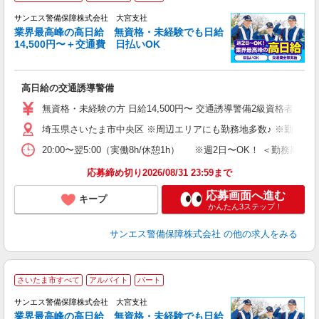
K
サンエス警備保障株式会社 大宮支社
業界最高峰の高日給 無資格・未経験でも日給
14,500円〜＋交通費 日払いOK
に
高日給の交通誘導警備
未
～
無資格・未経験の方 日給14,500円〜 交通誘導警備2級資格者 日
与
埼玉県さいたま市中央区 ※周辺エリアにも勤務地多数♪ ※勤務地
交
20:00〜翌5:00（実働8h/休憩1h） ※週2日〜OK！ ＜勤
応募締め切り2026/08/31 23:59まで
応募画面へ進む
キープ
かんたん3ステップ！
サンエス警備保障株式会社
の他の求人をみる
さいたま市すべて
アルバイト
パート
K
サンエス警備保障株式会社 大宮支社
業界最高峰の高日給 無資格・未経験でも日給