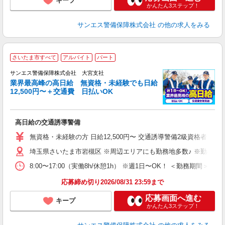
キープ
かんたん3ステップ！
サンエス警備保障株式会社
の他の求人をみる
さいたま市すべて
アルバイト
パート
K
サンエス警備保障株式会社 大宮支社
業界最高峰の高日給 無資格・未経験でも日給
12,500円〜＋交通費 日払いOK
に
高日給の交通誘導警備
未
～
無資格・未経験の方 日給12,500円〜 交通誘導警備2級資格者 日
与
埼玉県さいたま市岩槻区 ※周辺エリアにも勤務地多数♪ ※勤務地
ワ
8:00〜17:00（実働8h/休憩1h） ※週1日〜OK！ ＜勤務
応募締め切り2026/08/31 23:59まで
応募画面へ進む
キープ
かんたん3ステップ！