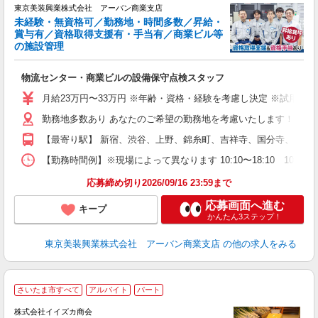
東京美装興業株式会社 アーバン商業支店
未経験・無資格可／勤務地・時間多数／昇給・
賞与有／資格取得支援有・手当有／商業ビル等
は
の施設管理
0
な
物流センター・商業ビルの設備保守点検スタッフ
入
ル
月給23万円〜33万円 ※年齢・資格・経験を考慮し決定 ※試用期間3
昇
勤務地多数あり あなたのご希望の勤務地を考慮いたします！ 物流センタ
【最寄り駅】 新宿、渋谷、上野、錦糸町、吉祥寺、国分寺、町田
制
【勤務時間例】※現場によって異なります 10:10〜18:10 10:10〜1
応募締め切り2026/09/16 23:59まで
応募画面へ進む
キープ
かんたん3ステップ！
東京美装興業株式会社 アーバン商業支店
の他の求人をみる
さいたま市すべて
アルバイト
パート
株式会社イイズカ商会