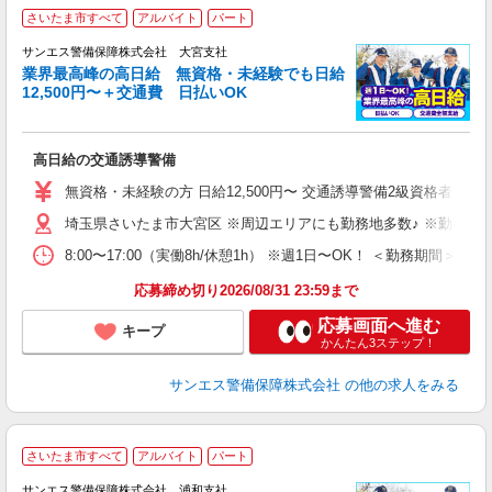
さいたま市すべて
アルバイト
パート
K
サンエス警備保障株式会社 大宮支社
業界最高峰の高日給 無資格・未経験でも日給
12,500円〜＋交通費 日払いOK
に
高日給の交通誘導警備
未
～
無資格・未経験の方 日給12,500円〜 交通誘導警備2級資格者 日
与
埼玉県さいたま市大宮区 ※周辺エリアにも勤務地多数♪ ※勤務地
ワ
8:00〜17:00（実働8h/休憩1h） ※週1日〜OK！ ＜勤務
応募締め切り2026/08/31 23:59まで
応募画面へ進む
キープ
かんたん3ステップ！
サンエス警備保障株式会社
の他の求人をみる
さいたま市すべて
アルバイト
パート
K
サンエス警備保障株式会社 浦和支社