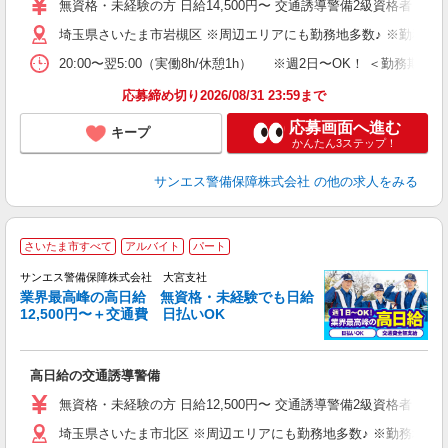
無資格・未経験の方 日給14,500円〜 交通誘導警備2級資格者 日
与
埼玉県さいたま市岩槻区 ※周辺エリアにも勤務地多数♪ ※勤務地
交
20:00〜翌5:00（実働8h/休憩1h） ※週2日〜OK！ ＜勤
応募締め切り2026/08/31 23:59まで
応募画面へ進む
キープ
かんたん3ステップ！
サンエス警備保障株式会社
の他の求人をみる
さいたま市すべて
アルバイト
パート
K
サンエス警備保障株式会社 大宮支社
業界最高峰の高日給 無資格・未経験でも日給
12,500円〜＋交通費 日払いOK
に
高日給の交通誘導警備
未
～
無資格・未経験の方 日給12,500円〜 交通誘導警備2級資格者 日
与
埼玉県さいたま市北区 ※周辺エリアにも勤務地多数♪ ※勤務地充
ワ