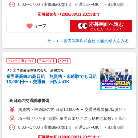
8:00〜17:00（実働8h/休憩1h） ※週1日〜OK！ ＜勤務
応募締め切り2026/08/31 23:59まで
応募画面へ進む
キープ
かんたん3ステップ！
サンエス警備保障株式会社
の他の求人をみる
さいたま市すべて
アルバイト
パート
K
サンエス警備保障株式会社 浦和支社
業界最高峰の高日給 無資格・未経験でも日給
13,000円〜＋交通費 日払いOK
に
高日給の交通誘導警備
未
～
無資格・未経験の方 日給13,000円〜 交通誘導警備2級資格者 日
与
埼玉県さいたま市緑区 ※周辺エリアにも勤務地多数♪ ※勤務地充
ワ
8:00〜17:00（実働8h/休憩1h） ※週1日〜OK！ ＜勤務
応募締め切り2026/08/31 23:59まで