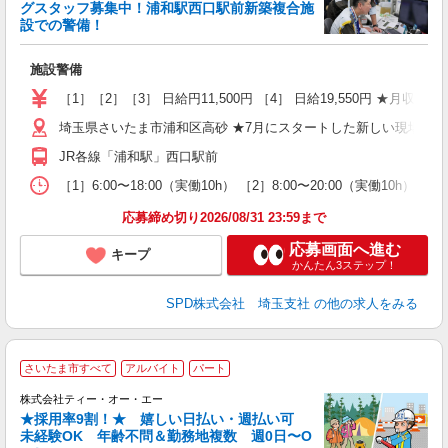
グスタッフ募集中！浦和駅西口駅前新築複合施
設での警備！
ア
施設警備
入
活
［1］［2］［3］ 日給円11,500円 ［4］ 日給19,550円 ★月収例
勤
埼玉県さいたま市浦和区高砂 ★7月にスタートした新しい現場です
煙
社
JR各線「浦和駅」西口駅前
［1］6:00〜18:00（実働10h） ［2］8:00〜20:00（実働10h
応募締め切り2026/08/31 23:59まで
応募画面へ進む
キープ
かんたん3ステップ！
SPD株式会社 埼玉支社
の他の求人をみる
さいたま市すべて
アルバイト
パート
株式会社ティー・オー・エー
か
★採用率9割！★ 嬉しい日払い・週払い可
未経験OK 年齢不問＆勤務地複数 週0日〜O