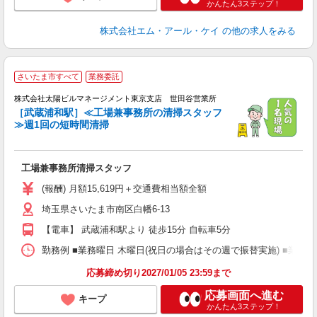
かんたん3ステップ！
株式会社エム・アール・ケイ
の他の求人をみる
さいたま市すべて
業務委託
夫
株式会社太陽ビルマネージメント東京支店 世田谷営業所
［武蔵浦和駅］≪工場兼事務所の清掃スタッフ
≫週1回の短時間清掃
に
未
ラ
工場兼事務所清掃スタッフ
ア
(報酬) 月額15,619円＋交通費相当額全額
埼玉県さいたま市南区白幡6-13
【電車】 武蔵浦和駅より 徒歩15分 自転車5分
勤務例 ■業務曜日 木曜日(祝日の場合はその週で振替実施) ■業務時間
応募締め切り2027/01/05 23:59まで
応募画面へ進む
キープ
かんたん3ステップ！