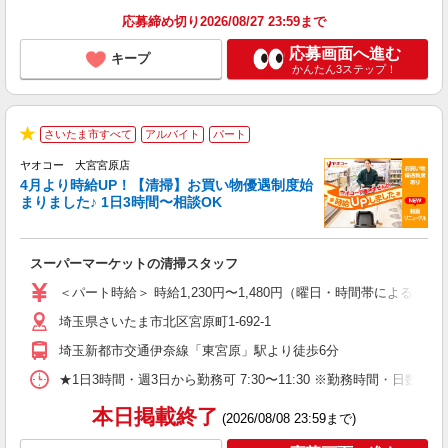
応募締め切り2026/08/27 23:59まで
応募画面へ進む
キープ
かんたん3ステップ！
さいたま市すべて
アルバイト
パート
★
ヤオコー 大宮宮原店
4月より時給UP！【清掃】お買い物優遇制度始
まりました♪ 1日3時間〜相談OK
え
スーパーマーケットの清掃スタッフ
未
ア
＜パート時給＞ 時給1,230円〜1,480円（曜日・時間帯による） 
短
埼玉県さいたま市北区宮原町1-692-1
り
埼玉新都市交通伊奈線「東宮原」駅より徒歩6分
★1日3時間・週3日から勤務可 7:30〜11:30 ※勤務時間・日
本日掲載終了
(2026/08/08 23:59まで)