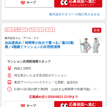
応募画面へ進む
キープ
かんたん3ステップ！
株式会社ヤオコー
の他の求人をみる
さいたま市すべて
アルバイト
パート
新着
株式会社エム・アール・ケイ
日
自由度高め！時間帯が自分で選べる／週3日勤
務／4階建てマンションの共用部清掃
い
マンション共用部清掃スタッフ
職
歓
時給1,330円
ニ
K
埼玉県さいたま市見沼区のマンション
日
東武アーバンパークライン「七里駅」徒歩5分
内
交
6:00〜16:00の間で3時間 （お好きな時間帯で作業可能） ※月
応募締め切り2026/08/21 23:59まで
応募画面へ進む
キープ