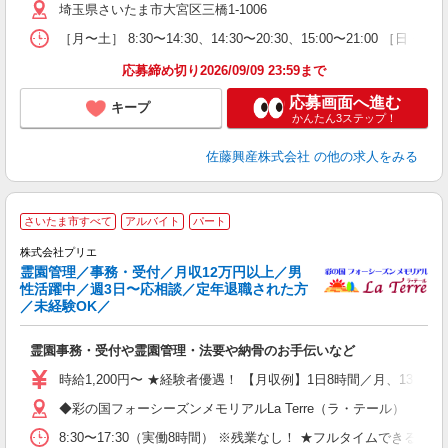
埼玉県さいたま市大宮区三橋1-1006
［月〜土］ 8:30〜14:30、14:30〜20:30、15:00〜21
応募締め切り2026/09/09 23:59まで
応募画面へ進む
キープ
かんたん3ステップ！
佐藤興産株式会社
の他の求人をみる
さいたま市すべて
アルバイト
パート
株式会社プリエ
霊園管理／事務・受付／月収12万円以上／男
性活躍中／週3日〜応相談／定年退職された方
（
／未経験OK／
つ
経
霊園事務・受付や霊園管理・法要や納骨のお手伝いなど
時給1,200円〜 ★経験者優遇！ 【月収例】1日8時間／月、13日勤
◆彩の国フォーシーズンメモリアルLa Terre（ラ・テール） （
8:30〜17:30（実働8時間） ※残業なし！ ★フルタイムでき