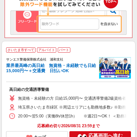
さいたま市すべて
アルバイト
パート
K
サンエス警備保障株式会社 浦和支社
業界最高峰の高日給 無資格・未経験でも日給
15,000円〜＋交通費 日払いOK
に
高日給の交通誘導警備
未
～
無資格・未経験の方 日給15,000円〜 交通誘導警備2級資格者 日
与
埼玉県さいたま市緑区 ※周辺エリアにも勤務地多数♪ ※勤務地充
交
20:00〜翌5:00（実働8h/休憩1h） ※週2日〜OK！ ＜勤
応募締め切り2026/08/31 23:59まで
応募画面へ進む