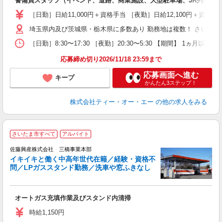
警備員スタッフ（イベント、道路、商業施設、大型駐車場、JR列車見
［日勤］日給11,000円＋資格手当 ［夜勤］日給12,100円＋
埼玉県内及び茨城県・栃木県に多数あり 勤務地は複数！ さいた
［日勤］8:30〜17:30 ［夜勤］20:30〜5:30 【期間】 1
応募締め切り2026/11/18 23:59まで
応募画面へ進む
キープ
かんたん3ステップ！
株式会社ティー・オー・エー
の他の求人をみる
さいたま市すべて
アルバイト
佐藤興産株式会社 三橋事業本部
験
イキイキと働く中高年世代在籍／経験・資格不
問／LPガススタンド勤務／洗車や窓ふきなし
負
オートガス充填作業及びスタンド内清掃
週
時給1,150円