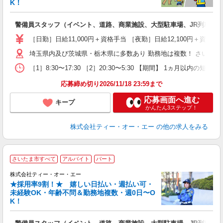
K！
れ
警備員スタッフ（イベント、道路、商業施設、大型駐車場、JR列車見
未
（
［日勤］日給11,000円＋資格手当 ［夜勤］日給12,100円＋
中
埼玉県内及び茨城県・栃木県に多数あり 勤務地は複数！ さいた
期
副
［1］8:30〜17:30 ［2］20:30〜5:30 【期間】 1ヵ月
り
応募締め切り2026/11/18 23:59まで
応募画面へ進む
キープ
かんたん3ステップ！
株式会社ティー・オー・エー
の他の求人をみる
さいたま市すべて
アルバイト
パート
株式会社ティー・オー・エー
R
★採用率9割！★ 嬉しい日払い・週払い可・
未経験OK・年齢不問＆勤務地複数・週0日〜O
K！
ま