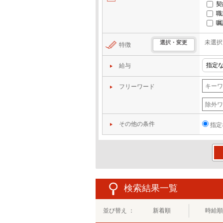
契
職
嘱
未選択
選択・変更
特徴
給与
フリーワード
その他の条件
指定
この
検索結果一覧
並び替え ：
新着順
時給順