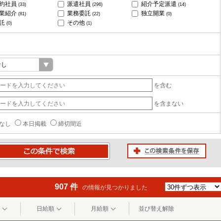
約社員
派遣社員
紹介予定派遣
(33)
(296)
(14)
業紹介
業務委託
独立開業
(81)
(22)
(0)
託
その他
(0)
(1)
を含む
を含まない
なし
本日掲載
締切間近
この検索条件を保存
条件で検索
907 件
の情報が見つかりました
日給順
月給順
並び替え解除