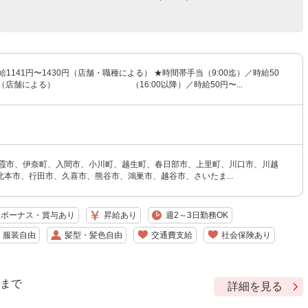
給1141円〜1430円（店舗・職種による） ★時間帯手当（9:00迄）／時給50
UP（店舗による） （16:00以降）／時給50円〜...
朝霞市、伊奈町、入間市、小川町、越生町、春日部市、上里町、川口市、川越
北本市、行田市、久喜市、熊谷市、鴻巣市、越谷市、さいたま...
ボーナス・賞与あり
昇給あり
週2～3日勤務OK
服装自由
髪型・髪色自由
交通費支給
社会保険あり
9 まで
詳細を見る