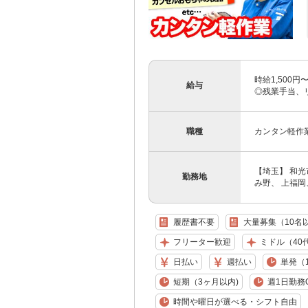
時給1,500
給与
◎残業手当、
職種
カンタン軽作
【埼玉】 和
勤務地
み野、 上福岡
履歴書不要
大量募集（10名
フリーター歓迎
ミドル（40
日払い
週払い
単発（
短期（3ヶ月以内)
週1日勤務
時間や曜日が選べる・シフト自由