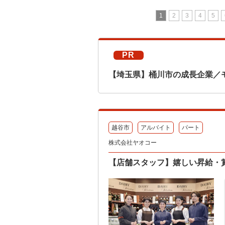
1
2
3
4
5
PR
【埼玉県】桶川市の成長企業／
越谷市
アルバイト
パート
株式会社ヤオコー
【店舗スタッフ】嬉しい昇給・