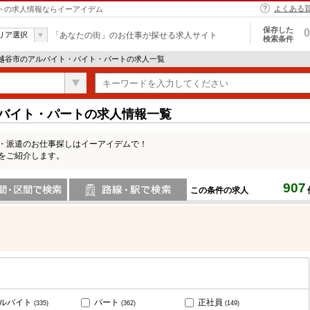
よくある
ートの求人情報ならイーアイデム
保存した
0
リア選択
「あなたの街」のお仕事が探せる求人サイト
検索条件
 越谷市のアルバイト・バイト・パートの求人一覧
・バイト・パートの求人情報一覧
ト・派遣のお仕事探しはイーアイデムで！
をご紹介します。
907
この条件の求人
間で検索
路線・駅・駅で検索
ルバイト
パート
正社員
(335)
(362)
(149)