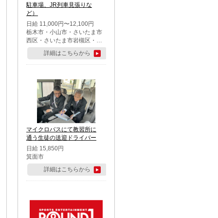
駐車場、JR列車見張りな
ど）
日給 11,000円〜12,100円
栃木市・小山市・さいたま市
西区・さいたま市岩槻区・久
喜市・蓮田市
詳細はこちらから
マイクロバスにて教習所に
通う生徒の送迎ドライバー
日給 15,850円
箕面市
詳細はこちらから