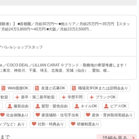
験者）】 ■首都圏／月給30万円〜 ■他エリア／月給25万円〜35万円 【スタッ
給24万3,800円〜40万円 ■大阪／月給23万3,500円...
アパレルショップスタッフ
tola.／COCO DEAL／LILLIAN CARAT ※ブランド・勤務地の希望考慮します！
に東京、神奈川、千葉、埼玉、北海道、宮城（仙台）、愛知、岐...
Web面接OK
友達と応募OK
職場見学OKまたは説明会あり
者歓迎
新卒・第二新卒歓迎
学歴不問
ブランクOK
り
服装自由
髪型・髪色自由
ネイルOK
ピアスOK
社会保険あり
家賃補助・住宅手当有
産休・育休取得実績あり
ィブなど）あり
社割・特典あり
研修制度あり
9 まで
詳細を見る