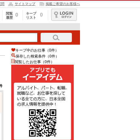
質問
サイトマップ
掲載ご希望のお客様へ
閲覧
キープ
0
0
履歴
リスト
ログイン
キープ中のお仕事（0件）
保存した検索条件（
0
件）
閲覧したお仕事（0件）
件