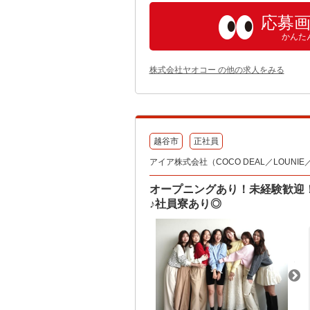
応募
かんた
株式会社ヤオコー の他の求人をみる
越谷市
正社員
アイア株式会社（COCO DEAL／LOUNIE／Sto
オープニングあり！未経験歓迎
♪社員寮あり◎