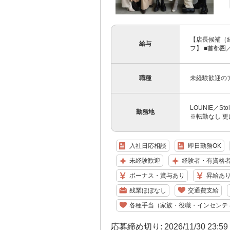
【店長候補（経
給与
フ】 ■首都圏／月
職種
未経験歓迎の
LOUNIE／S
勤務地
※転勤なし 更
入社日応相談
即日勤務OK
未経験歓迎
経験者・有資格
ボーナス・賞与あり
昇給あ
残業ほぼなし
交通費支給
各種手当（家族・役職・インセンテ
応募締め切り: 2026/11/30 23:5