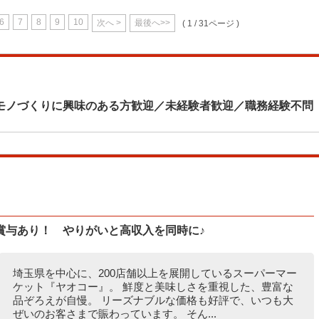
6
7
8
9
10
次へ >
最後へ>>
( 1 / 31ページ )
モノづくりに興味のある方歓迎／未経験者歓迎／職務経験不問
賞与あり！ やりがいと高収入を同時に♪
埼玉県を中心に、200店舗以上を展開しているスーパーマー
ケット『ヤオコー』。 鮮度と美味しさを重視した、豊富な
品ぞろえが自慢。 リーズナブルな価格も好評で、いつも大
ぜいのお客さまで賑わっています。 そん...