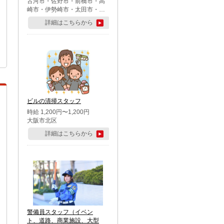
古河市・佐野市・前橋市・高
崎市・伊勢崎市・太田市・館
林市・藤岡市・大泉町・さい
詳細はこちらから
たま市北区・川越市・熊谷
市・行田市・秩父市・所沢
市・飯能市・東松山市・坂戸
市・鶴ケ島市・千葉市中央
区・市川市・松戸市・習志野
市・柏市・流山市・八千代
市・足立区・江戸川区・八王
子市・町田市
ビルの清掃スタッフ
時給 1,200円〜1,200円
大阪市北区
詳細はこちらから
警備員スタッフ（イベン
ト、道路、商業施設、大型