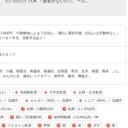
たい日だけでOK ・接客がないので、一人...
円〜1,600円 ※勤務地による ◎日払い・週払い選択可能（日払いは手数料なし）
リーダー手当、深夜手当あり！
業スタッフ
光市、川越、朝霞台、南越谷、新越谷、北朝霞、所沢、志木、朝霞、熊谷、ふじ
、せんげん台、越谷レイクタウン、新所沢、越谷、獨協大...
以上）
未経験歓迎
大学生歓迎
主婦・主夫歓迎
代～）活躍中
エルダー（50代～）活躍中
シニア（60代～）活躍中
1日のみ）
短期（1週間以内）
短期（1ヶ月以内)
OK
週2～3日勤務OK
短時間勤務（1日4h以内）OK
フルタイム歓迎
早朝
朝
昼
夕方
夜