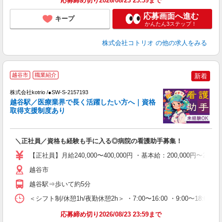
応募締め切り2026/08/23 23:59まで
応募画面へ進む
キープ
かんたん3ステップ！
株式会社コトリオ
の他の求人をみる
越谷市
職業紹介
新着
ー
株式会社kotrio /●SW-S-2157193
女
越谷駅／医療業界で長く活躍したい方へ｜資格
ド
取得支援制度あり
活
ル
自
＼正社員／資格も経験も手に入る◎病院の看護助手募集！
役
【正社員】月給240,000〜400,000円 ・基本給：200,000
越谷市
越谷駅⇒歩いて約5分
＜シフト制/休憩1h/夜勤休憩2h＞ ・7:00〜16:00 ・9:00〜18:00
応募締め切り2026/08/23 23:59まで