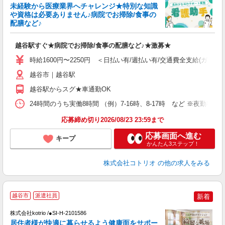
未経験から医療業界へチャレンジ★特別な知識
女
や資格は必要ありません♪病院でお掃除/食事の
ド
配膳など♪
活
ル
越谷駅すぐ★病院でお掃除/食事の配膳など♪★激募★
自
時給1600円〜2250円 ＜日払い有/週払い有/交通費全支給(ガソリ
役
越谷市｜越谷駅
越谷駅からスグ★車通勤OK
24時間のうち実働8時間 （例）7-16時、8-17時 など ※夜勤専
応募締め切り2026/08/23 23:59まで
応募画面へ進む
キープ
かんたん3ステップ！
株式会社コトリオ
の他の求人をみる
越谷市
派遣社員
新着
◎
株式会社kotrio /●SI-H-2101586
女
居住者様が快適に暮らせるよう健康面をサポー