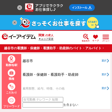
関東
の求人
▼エリア変更
越谷市の看護師・保健師・看護助手・助産師のバイト・アルバイト・
パートの求人情報一覧
越谷市
選択
勤務地/駅
看護師・保健師・看護助手・助産師
選択
職種
雇用形態、給与、特徴、その他
選択
こだわり
を含まない
フリーワード