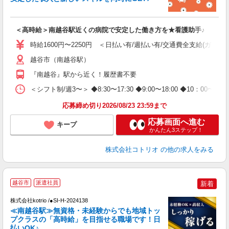
活
ル
自
＜高時給＞南越谷駅近くの病院で安定した働き方を★看護助手♪
役
時給1600円〜2250円 ＜日払い有/週払い有/交通費全支給(ガソリ
越谷市（南越谷駅）
『南越谷』駅から近く！履歴書不要
＜シフト制/週3〜＞ ◆8:30〜17:30 ◆9:00〜18:00 ◆10：00〜1
応募締め切り2026/08/23 23:59まで
応募画面へ進む
キープ
かんたん3ステップ！
株式会社コトリオ
の他の求人をみる
2
越谷市
派遣社員
新着
株式会社kotrio /●SI-H-2024138
女
≪南越谷駅≫無資格・未経験からでも地域トッ
ド
プクラスの「高時給」を目指せる職場です！日
活
払いOK♪