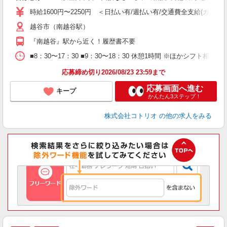
役
時給1600円〜2250円 ＜日払い有/週払い有/交通費全支給(ガソリ
越谷市（南越谷駅）
『南越谷』駅から近く！履歴書不要
■8：30〜17：30 ■9：30〜18：30 休憩1時間 ※ほかシフト相談
応募締め切り2026/08/23 23:59まで
応募画面へ進む
キープ
かんたん3ステップ！
株式会社コトリオ
の他の求人をみる