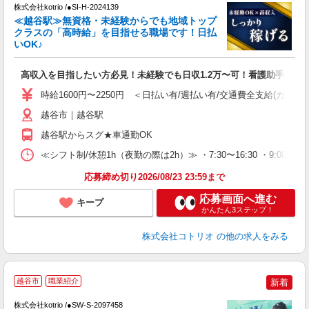
株式会社kotrio /●SI-H-2024139
女
≪越谷駅≫無資格・未経験からでも地域トップ
ド
クラスの「高時給」を目指せる職場です！日払
活
いOK♪
ル
自
高収入を目指したい方必見！未経験でも日収1.2万〜可！看護助手
役
時給1600円〜2250円 ＜日払い有/週払い有/交通費全支給(ガソリ
越谷市｜越谷駅
越谷駅からスグ★車通勤OK
≪シフト制/休憩1h（夜勤の際は2h）≫ ・7:30〜16:30 ・9:00〜18
応募締め切り2026/08/23 23:59まで
応募画面へ進む
キープ
かんたん3ステップ！
株式会社コトリオ
の他の求人をみる
越谷市
職業紹介
新着
0
株式会社kotrio /●SW-S-2097458