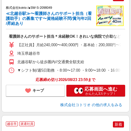
株式会社kotrio /●SW-S-2098049
女
≪北越谷駅≫〜看護師さんのサポート担当（看
ド
護助手）の募集です〜資格経験不問/賞与年2回
活
/昇給あり
ル
自
看護師さんのサポート担当＊未経験OK！きれいな病院で介助など＊
役
【正社員】月給240,000〜400,000円 ・基本給：200,000
埼玉県越谷市
北越谷駅から徒歩圏内//交通費全額支給
▼シフト制/週5日勤務 ・8:00〜17:00 ・9:00〜18:00 ・16:
応募締め切り2026/08/23 23:59まで
応募画面へ進む
キープ
かんたん3ステップ！
株式会社コトリオ
の他の求人をみる
2
越谷市
派遣社員
新着