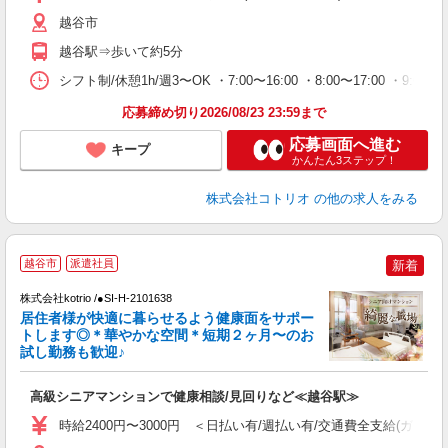
越谷市
越谷駅⇒歩いて約5分
シフト制/休憩1h/週3〜OK ・7:00〜16:00 ・8:00〜17:00 ・9:0
応募締め切り2026/08/23 23:59まで
応募画面へ進む
キープ
かんたん3ステップ！
株式会社コトリオ
の他の求人をみる
越谷市
派遣社員
新着
◎
株式会社kotrio /●SI-H-2101638
女
居住者様が快適に暮らせるよう健康面をサポー
ド
トします◎＊華やかな空間＊短期２ヶ月〜のお
活
試し勤務も歓迎♪
ル
自
高級シニアマンションで健康相談/見回りなど≪越谷駅≫
役
時給2400円〜3000円 ＜日払い有/週払い有/交通費全支給(ガソリ