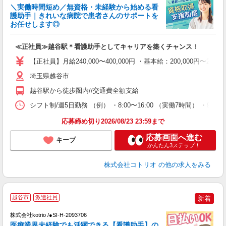
女
＼実働時間短め／無資格・未経験から始める看
ド
護助手｜きれいな病院で患者さんのサポートを
活
お任せします◎
ル
自
≪正社員≫越谷駅＊看護助手としてキャリアを築くチャンス！
役
【正社員】月給240,000〜400,000円 ・基本給：200,000
埼玉県越谷市
越谷駅から徒歩圏内//交通費全額支給
シフト制/週5日勤務 （例） ・8:00〜16:00 （実働7時間） ・9:3
応募締め切り2026/08/23 23:59まで
応募画面へ進む
キープ
かんたん3ステップ！
株式会社コトリオ
の他の求人をみる
越谷市
派遣社員
新着
株式会社kotrio /●SI-H-2093706
女
医療業界未経験でも活躍できる【看護助手】の