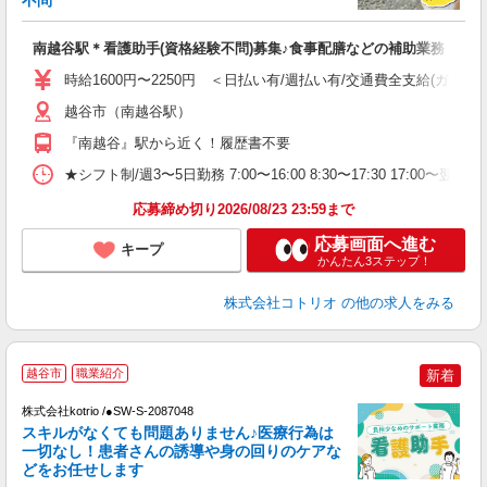
ル
自
南越谷駅＊看護助手(資格経験不問)募集♪食事配膳などの補助業務
役
時給1600円〜2250円 ＜日払い有/週払い有/交通費全支給(ガソリ
越谷市（南越谷駅）
『南越谷』駅から近く！履歴書不要
★シフト制/週3〜5日勤務 7:00〜16:00 8:30〜17:30 17:00〜
応募締め切り2026/08/23 23:59まで
応募画面へ進む
キープ
かんたん3ステップ！
株式会社コトリオ
の他の求人をみる
★
越谷市
職業紹介
新着
株式会社kotrio /●SW-S-2087048
女
スキルがなくても問題ありません♪医療行為は
ド
一切なし！患者さんの誘導や身の回りのケアな
活
どをお任せします
ル