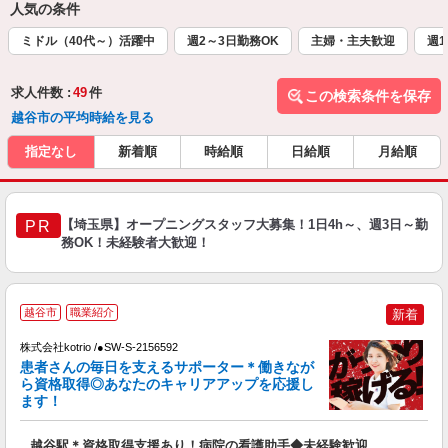
人気の条件
ミドル（40代～）活躍中
週2～3日勤務OK
主婦・主夫歓迎
週1
求人件数 :
49
件
この検索条件を保存
越谷市の平均時給を見る
指定なし
新着順
時給順
日給順
月給順
【埼玉県】オープニングスタッフ大募集！1日4h～、週3日～勤
PR
務OK！未経験者大歓迎！
2
越谷市
職業紹介
新着
株式会社kotrio /●SW-S-2156592
女
患者さんの毎日を支えるサポーター＊働きなが
ド
ら資格取得◎あなたのキャリアアップを応援し
活
ます！
ル
自
越谷駅＊資格取得支援あり！病院の看護助手◆未経験歓迎