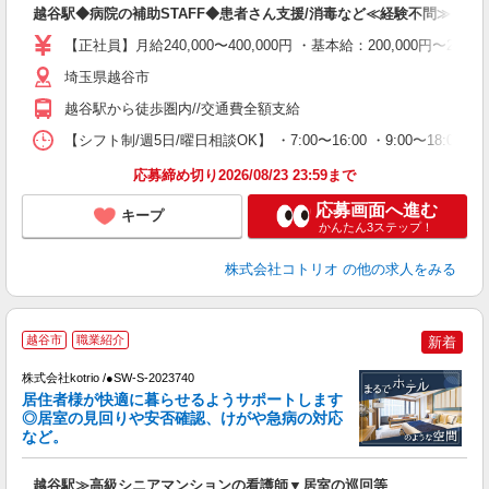
越谷駅◆病院の補助STAFF◆患者さん支援/消毒など≪経験不問≫
役
【正社員】月給240,000〜400,000円 ・基本給：200,000
埼玉県越谷市
越谷駅から徒歩圏内//交通費全額支給
【シフト制/週5日/曜日相談OK】 ・7:00〜16:00 ・9:00〜18:00 
応募締め切り2026/08/23 23:59まで
応募画面へ進む
キープ
かんたん3ステップ！
株式会社コトリオ
の他の求人をみる
越谷市
職業紹介
新着
株式会社kotrio /●SW-S-2023740
居住者様が快適に暮らせるようサポートします
女
◎居室の見回りや安否確認、けがや急病の対応
ド
など。
活
ル
越谷駅≫高級シニアマンションの看護師▼居室の巡回等
自