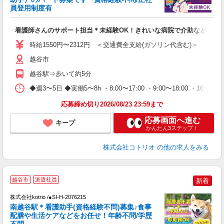
活
員登用制度有
ル
自
看護師さんのサポート担当＊未経験OK！きれいな病院で介助など＊
役
時給1550円〜2312円 ＜交通費全支給(ガソリン代含む)＞
越谷市
越谷駅⇒歩いて約5分
◆週3〜5日 ◆実働5〜8h ・8:00〜17:00 ・9:00〜18:00
応募締め切り2026/08/23 23:59まで
応募画面へ進む
キープ
かんたん3ステップ！
株式会社コトリオ
の他の求人をみる
2
越谷市
派遣社員
新着
不
株式会社kotrio /●SI-H-2076215
女
南越谷駅＊看護助手(資格経験不問)募集♪食事
ド
配膳や生活ケアなどをお任せ！年齢不問/学歴
活
不問