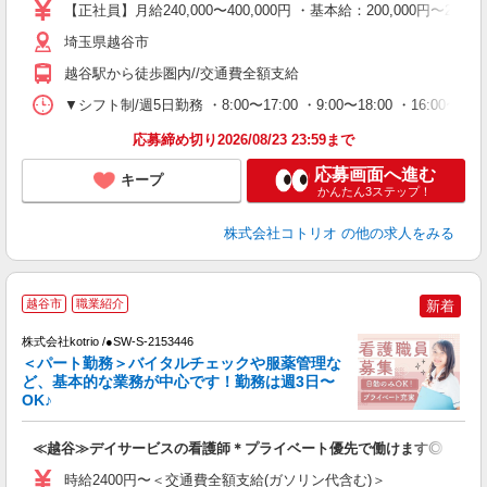
【正社員】月給240,000〜400,000円 ・基本給：200,000
埼玉県越谷市
越谷駅から徒歩圏内//交通費全額支給
▼シフト制/週5日勤務 ・8:00〜17:00 ・9:00〜18:00 ・16:
応募締め切り2026/08/23 23:59まで
応募画面へ進む
キープ
かんたん3ステップ！
株式会社コトリオ
の他の求人をみる
越谷市
職業紹介
新着
株式会社kotrio /●SW-S-2153446
女
＜パート勤務＞バイタルチェックや服薬管理な
ド
ど、基本的な業務が中心です！勤務は週3日〜
活
OK♪
ル
自
≪越谷≫デイサービスの看護師＊プライベート優先で働けます◎
役
時給2400円〜＜交通費全額支給(ガソリン代含む)＞