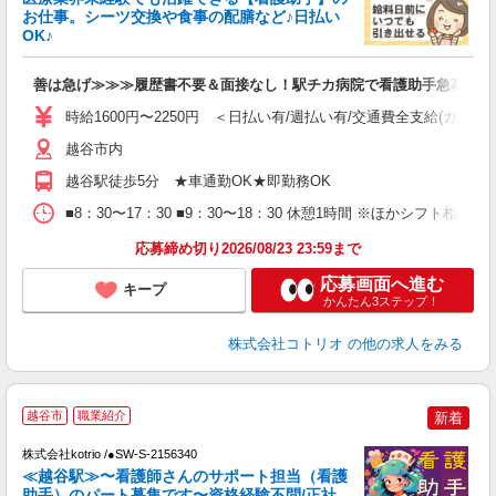
ド
お仕事。シーツ交換や食事の配膳など♪日払い
活
OK♪
ル
自
善は急げ≫≫≫履歴書不要＆面接なし！駅チカ病院で看護助手急募
役
時給1600円〜2250円 ＜日払い有/週払い有/交通費全支給(ガソリ
越谷市内
越谷駅徒歩5分 ★車通勤OK★即勤務OK
■8：30〜17：30 ■9：30〜18：30 休憩1時間 ※ほかシフト相談
応募締め切り2026/08/23 23:59まで
応募画面へ進む
キープ
かんたん3ステップ！
株式会社コトリオ
の他の求人をみる
越谷市
職業紹介
新着
対
株式会社kotrio /●SW-S-2156340
女
≪越谷駅≫〜看護師さんのサポート担当（看護
ド
助手）のパート募集です〜資格経験不問/正社