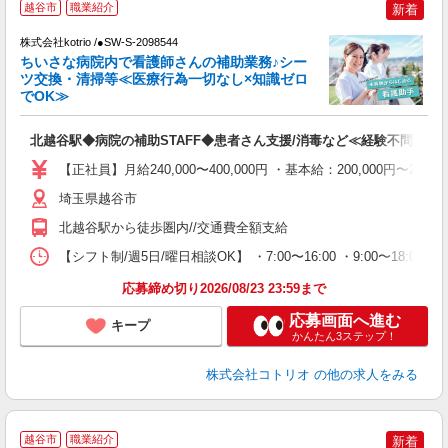
越谷市
職業紹介
新着
株式会社kotrio /●SW-S-2098544
女
ちいさな病院内で看護師さんの補助業務♪シー
ド
ツ交換・清掃等≪医療行為一切なし×知識ゼロ
活
でOK≫
ル
自
北越谷駅◆病院の補助STAFF◆患者さん支援/消毒など≪経験不問≫
役
【正社員】月給240,000〜400,000円 ・基本給：200,000
埼玉県越谷市
北越谷駅から徒歩圏内//交通費全額支給
【シフト制/週5日/曜日相談OK】 ・7:00〜16:00 ・9:00〜18:00 
応募締め切り2026/08/23 23:59まで
応募画面へ進む
キープ
かんたん3ステップ！
株式会社コトリオ
の他の求人をみる
越谷市
職業紹介
新着
対