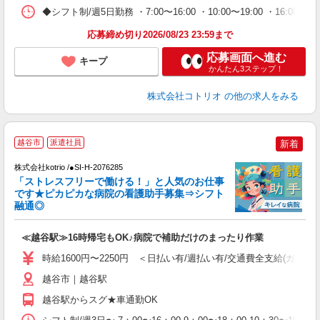
◆シフト制/週5日勤務 ・7:00〜16:00 ・10:00〜19:00 ・16:0
応募締め切り2026/08/23 23:59まで
応募画面へ進む
キープ
かんたん3ステップ！
株式会社コトリオ
の他の求人をみる
越谷市
派遣社員
新着
株式会社kotrio /●SI-H-2076285
活
「ストレスフリーで働ける！」と人気のお仕事
です★ピカピカな病院の看護助手募集⇒シフト
女
融通◎
ド
活
≪越谷駅≫16時帰宅もOK♪病院で補助だけのまったり作業
ル
自
時給1600円〜2250円 ＜日払い有/週払い有/交通費全支給(ガソリ
役
越谷市｜越谷駅
越谷駅からスグ★車通勤OK