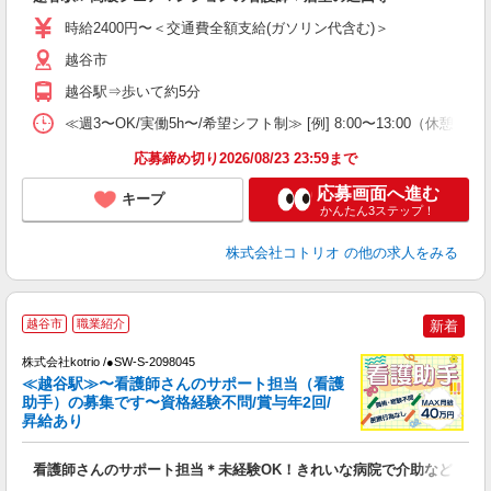
時給2400円〜＜交通費全額支給(ガソリン代含む)＞
役
越谷市
越谷駅⇒歩いて約5分
≪週3〜OK/実働5h〜/希望シフト制≫ [例] 8:00〜13:00
応募締め切り2026/08/23 23:59まで
応募画面へ進む
キープ
かんたん3ステップ！
株式会社コトリオ
の他の求人をみる
越谷市
職業紹介
新着
対
株式会社kotrio /●SW-S-2098045
女
≪越谷駅≫〜看護師さんのサポート担当（看護
ド
助手）の募集です〜資格経験不問/賞与年2回/
活
昇給あり
ル
自
看護師さんのサポート担当＊未経験OK！きれいな病院で介助など＊
役