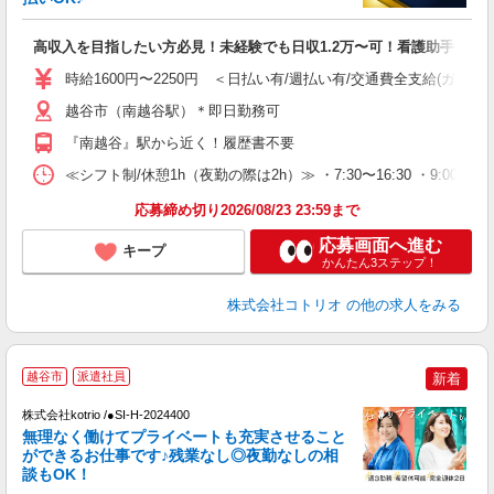
ル
自
高収入を目指したい方必見！未経験でも日収1.2万〜可！看護助手
役
時給1600円〜2250円 ＜日払い有/週払い有/交通費全支給(ガソリ
越谷市（南越谷駅）＊即日勤務可
『南越谷』駅から近く！履歴書不要
≪シフト制/休憩1h（夜勤の際は2h）≫ ・7:30〜16:30 ・9:00〜18
応募締め切り2026/08/23 23:59まで
応募画面へ進む
キープ
かんたん3ステップ！
株式会社コトリオ
の他の求人をみる
越谷市
派遣社員
新着
日
株式会社kotrio /●SI-H-2024400
女
無理なく働けてプライベートも充実させること
ド
ができるお仕事です♪残業なし◎夜勤なしの相
活
談もOK！
ル