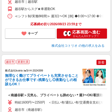
越谷市｜越谷駅
越谷駅からスグ★車通勤OK
≪シフト制/実働8時間≫ 週3日〜OK [例] ◆8:00〜17:00
応募締め切り2026/08/23 23:59まで
応募画面へ進む
キープ
かんたん3ステップ！
株式会社コトリオ
の他の求人をみる
越谷市
派遣社員
新着
日
株式会社kotrio /●SI-H-2024399
女
無理なく働けてプライベートも充実させること
ド
ができるお仕事です♪残業なし◎夜勤なしの相
活
談もOK！
ル
自
＜南越谷駅＞元気も、プライベートも諦めない＊週3〜OK/看護助手
役
時給1600円〜2250円 ＜日払い有/週払い有/交通費全支給(ガソリ
越谷市（南越谷駅）