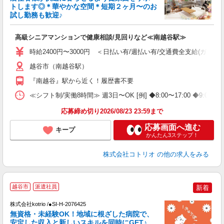
ド
トします◎＊華やかな空間＊短期２ヶ月〜のお
活
試し勤務も歓迎♪
ル
自
高級シニアマンションで健康相談/見回りなど≪南越谷駅≫
役
時給2400円〜3000円 ＜日払い有/週払い有/交通費全支給(ガソリ
越谷市（南越谷駅）
『南越谷』駅から近く！履歴書不要
≪シフト制/実働8時間≫ 週3日〜OK [例] ◆8:00〜17:00
応募締め切り2026/08/23 23:59まで
応募画面へ進む
キープ
かんたん3ステップ！
株式会社コトリオ
の他の求人をみる
2
越谷市
派遣社員
新着
株式会社kotrio /●SI-H-2076425
女
無資格・未経験OK！地域に根ざした病院で、
ド
安定した収入と新しいスキルを同時にGET♪