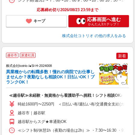
シフト制/週3日〜 7：00〜16：00 9：00〜18：00 10：30
応募締め切り2026/08/23 23:59まで
応募画面へ進む
キープ
かんたん3ステップ！
株式会社コトリオ
の他の求人をみる
2
越谷市
派遣社員
新着
株式会社kotrio /●SI-H-2024008
女
異業種からの転職多数！憧れの病院でお仕事し
ド
ませんか？夜勤なしも相談OK！日払いOK！ブ
活
ランクOK！
ル
自
≪越谷駅≫未経験・無資格から看護助手へ挑戦！シフト相談OK♪
役
時給1600円〜2250円 ＜日払い有/週払い有/交通費全支給(ガソリ
越谷市｜越谷駅
越谷駅からスグ★車通勤OK
≪シフト制/休憩1h（夜勤の場合は2h）≫ ・7:30〜16:30 ・9:0