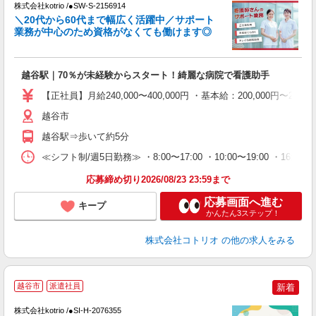
株式会社kotrio /●SW-S-2156914
女
＼20代から60代まで幅広く活躍中／サポート
ド
業務が中心のため資格がなくても働けます◎
活
ル
自
越谷駅｜70％が未経験からスタート！綺麗な病院で看護助手
役
【正社員】月給240,000〜400,000円 ・基本給：200,000
越谷市
越谷駅⇒歩いて約5分
≪シフト制/週5日勤務≫ ・8:00〜17:00 ・10:00〜19:00 ・16:0
応募締め切り2026/08/23 23:59まで
応募画面へ進む
キープ
かんたん3ステップ！
株式会社コトリオ
の他の求人をみる
越谷市
派遣社員
新着
株式会社kotrio /●SI-H-2076355