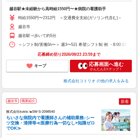
自
越谷駅★未経験から高時給1550円〜★病院の看護助手
役
時給1550円〜2312円 ＜交通費全支給(ガソリン代含む)＞
越谷市
越谷駅⇒歩いて約5分
＜シフト制/実働5h〜＞ 週3〜5日 希望シフト制 例 ・8:00-13:00(休憩なし)
応募締め切り2026/08/23 23:59まで
応募画面へ進む
キープ
かんたん3ステップ！
株式会社コトリオ
の他の求人をみる
越谷市
職業紹介
新着
株式会社kotrio /●SW-S-2098540
女
ちいさな病院内で看護師さんの補助業務♪シー
ド
ツ交換・清掃等≪医療行為一切なし×知識ゼロ
活
でOK≫
ル
自