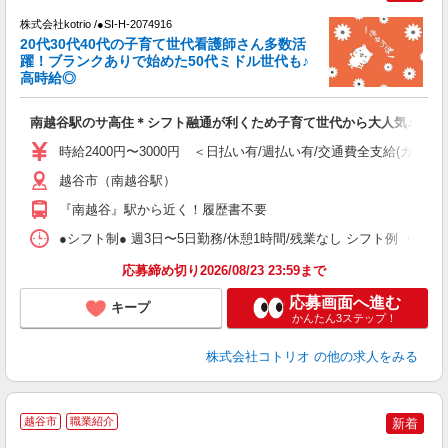
株式会社kotrio /●SI-H-2074916
き
20代30代40代の子育て世代看護師さん多数活
躍！ブランクありで始めた50代ミドル世代も♪
女
高時給◎
ド
活
南越谷駅のサ高住＊シフト融通が利くため子育て世代から大人気♪
ル
自
時給2400円〜3000円 ＜日払い有/週払い有/交通費全支給(ガソリ
役
越谷市（南越谷駅）
『南越谷』駅から近く！履歴書不要
●シフト制● 週3日〜5日勤務/休憩1時間/残業なし シフト例 ・7:00〜15:
応募締め切り2026/08/23 23:59まで
応募画面へ進む
キープ
かんたん3ステップ！
株式会社コトリオ
の他の求人をみる
越谷市
職業紹介
新着