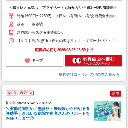
自
＜越谷駅＞元気も、プライベートも諦めない＊週3〜OK/看護助手
役
時給1600円〜2250円 ＜日払い有/週払い有/交通費全支給(ガソリ
越谷市｜越谷駅
越谷駅からスグ★車通勤OK
【シフト制/休憩1h（夜勤の際は2h）】 ・7:30〜16:30 ・9:00〜1
応募締め切り2026/08/23 23:59まで
応募画面へ進む
キープ
かんたん3ステップ！
株式会社コトリオ
の他の求人をみる
越谷市
職業紹介
新着
0
株式会社kotrio /●SW-S-2097462
女
＼実働時間短め／無資格・未経験から始める看
ド
護助手｜きれいな病院で患者さんのサポートを
活
お任せします◎
ル
自