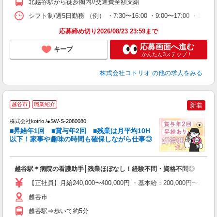
北越谷駅から徒歩圏内//交通費全額支給
シフト制/週5日勤務 （例） ・7:30〜16:00 ・9:00〜17:00 ・16:
応募締め切り2026/08/23 23:59まで
応募画面へ進む
キープ
かんたん3ステップ！
株式会社コトリオ
の他の求人をみる
2
越谷市
職業紹介
新着
株式会社kotrio /●SW-S-2080080
女
■昇給年1回 ■賞与年2回 ■残業は月平均10H
ド
以下！家事や趣味の時間も確保しながら仕事◎
活
ル
自
越谷駅＊病院の看護助手│残業ほぼなし！経験不問・資格不問◎
役
【正社員】月給240,000〜400,000円 ・基本給：200,000
越谷市
越谷駅⇒歩いて約5分