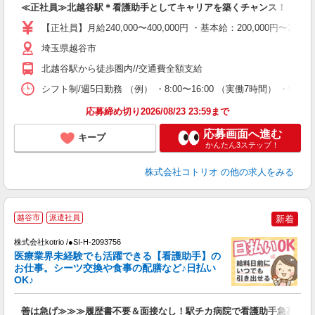
≪正社員≫北越谷駅＊看護助手としてキャリアを築くチャンス！
役
【正社員】月給240,000〜400,000円 ・基本給：200,000
埼玉県越谷市
北越谷駅から徒歩圏内//交通費全額支給
シフト制/週5日勤務 （例） ・8:00〜16:00 （実働7時間） ・9:3
応募締め切り2026/08/23 23:59まで
応募画面へ進む
キープ
かんたん3ステップ！
株式会社コトリオ
の他の求人をみる
越谷市
派遣社員
新着
株式会社kotrio /●SI-H-2093756
女
医療業界未経験でも活躍できる【看護助手】の
ド
お仕事。シーツ交換や食事の配膳など♪日払い
活
OK♪
ル
自
善は急げ≫≫≫履歴書不要＆面接なし！駅チカ病院で看護助手急募