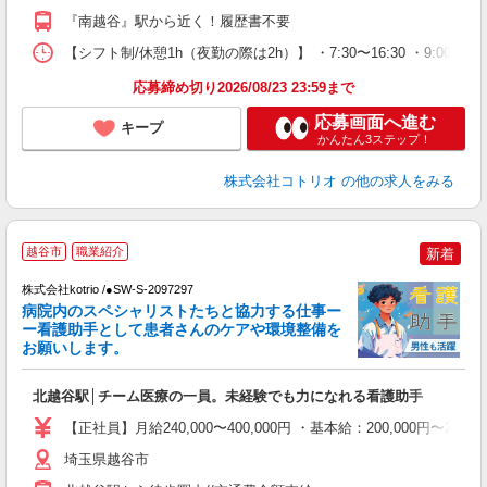
『南越谷』駅から近く！履歴書不要
【シフト制/休憩1h（夜勤の際は2h）】 ・7:30〜16:30 ・9:00〜1
応募締め切り2026/08/23 23:59まで
応募画面へ進む
キープ
かんたん3ステップ！
株式会社コトリオ
の他の求人をみる
2
越谷市
職業紹介
新着
株式会社kotrio /●SW-S-2097297
女
病院内のスペシャリストたちと協力する仕事ー
ド
ー看護助手として患者さんのケアや環境整備を
活
お願いします。
ル
自
北越谷駅│チーム医療の一員。未経験でも力になれる看護助手
役
【正社員】月給240,000〜400,000円 ・基本給：200,000
埼玉県越谷市