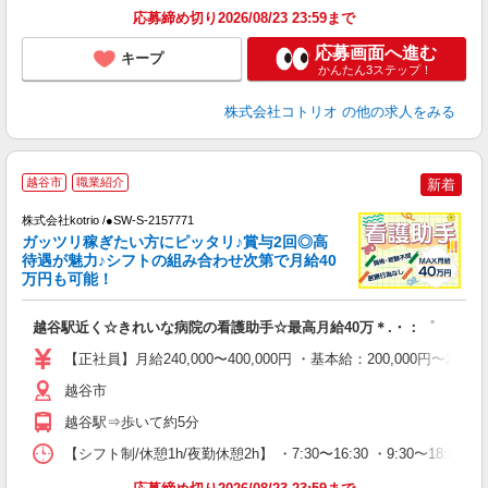
応募締め切り2026/08/23 23:59まで
応募画面へ進む
キープ
かんたん3ステップ！
株式会社コトリオ
の他の求人をみる
越谷市
職業紹介
新着
株式会社kotrio /●SW-S-2157771
女
ガッツリ稼ぎたい方にピッタリ♪賞与2回◎高
ド
待遇が魅力♪シフトの組み合わせ次第で月給40
活
万円も可能！
ル
自
越谷駅近く☆きれいな病院の看護助手☆最高月給40万＊.・：゜
役
【正社員】月給240,000〜400,000円 ・基本給：200,000
越谷市
越谷駅⇒歩いて約5分
【シフト制/休憩1h/夜勤休憩2h】 ・7:30〜16:30 ・9:30〜18:3