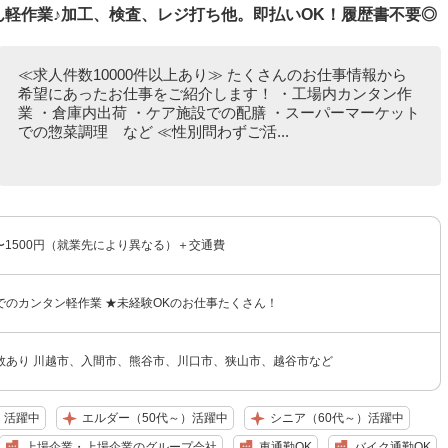
たん軽作業♪加工、検査、レジ打ち他。即払いOK！履歴書不要◎
≪求人件数10000件以上あり≫ たくさんのお仕事情報から
希望にあったお仕事をご紹介します！ ・工場内カンタン作
業 ・倉庫内出荷 ・ケア施設での配膳 ・スーパーマーケット
での惣菜調理 など ≪性別問わずご活...
円〜1500円（就業先により異なる）＋交通費
でのカンタン軽作業 ★未経験OKのお仕事たくさん！
数あり 川越市、入間市、熊谷市、川口市、狭山市、越谷市など
）活躍中
エルダー（50代～）活躍中
シニア（60代～）活躍中
上場企業・上場企業のグループ会社
車通勤OK
バイク通勤OK