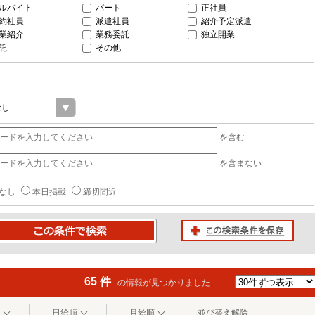
ルバイト
パート
正社員
約社員
派遣社員
紹介予定派遣
業紹介
業務委託
独立開業
託
その他
を含む
を含まない
なし
本日掲載
締切間近
この検索条件を保存
条件で検索
65 件
の情報が見つかりました
日給順
月給順
並び替え解除