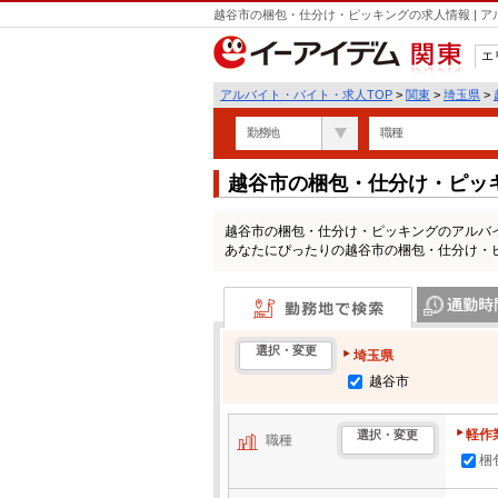
越谷市の梱包・仕分け・ピッキングの求人情報 | 
エ
関東
アルバイト・バイト・求人TOP
>
関東
>
埼玉県
>
勤務地
職種
越谷市の梱包・仕分け・ピッ
越谷市の梱包・仕分け・ピッキングのアルバ
あなたにぴったりの越谷市の梱包・仕分け・
勤務地で検索
通勤時間・区
選択・変更
埼玉県
越谷市
軽作
選択・変更
職種
梱