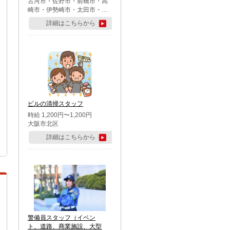
古河市・佐野市・前橋市・高
崎市・伊勢崎市・太田市・館
林市・藤岡市・大泉町・さい
詳細はこちらから
たま市北区・川越市・熊谷
市・行田市・秩父市・所沢
市・飯能市・東松山市・坂戸
市・鶴ケ島市・千葉市中央
区・市川市・松戸市・習志野
市・柏市・流山市・八千代
市・足立区・江戸川区・八王
子市・町田市
ビルの清掃スタッフ
時給 1,200円〜1,200円
大阪市北区
詳細はこちらから
警備員スタッフ（イベン
ト、道路、商業施設、大型