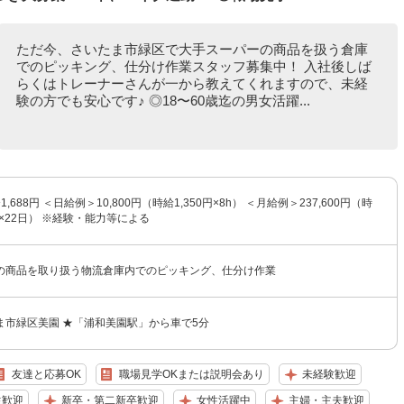
ただ今、さいたま市緑区で大手スーパーの商品を扱う倉庫
でのピッキング、仕分け作業スタッフ募集中！ 入社後しば
らくはトレーナーさんが一から教えてくれますので、未経
験の方でも安心です♪ ◎18〜60歳迄の男女活躍...
1,688円 ＜日給例＞10,800円（時給1,350円×8h） ＜月給例＞237,600円（時
8h×22日） ※経験・能力等による
の商品を取り扱う物流倉庫内でのピッキング、仕分け作業
ま市緑区美園 ★「浦和美園駅」から車で5分
友達と応募OK
職場見学OKまたは説明会あり
未経験歓迎
生歓迎
新卒・第二新卒歓迎
女性活躍中
主婦・主夫歓迎