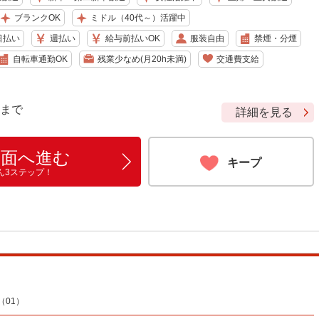
ブランクOK
ミドル（40代～）活躍中
日払い
週払い
給与前払いOK
服装自由
禁煙・分煙
自転車通勤OK
残業少なめ(月20h未満)
交通費支給
9 まで
詳細を見る
画面へ進む
キープ
ん3ステップ！
01）