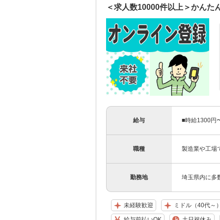
＜求人数10000件以上＞かん
給与
■時給1300
職種
製造業や工場
勤務地
埼玉県内に多
未経験歓迎
ミドル（40代～
給与前払いOK
土日祝休み