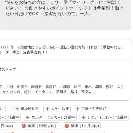
悩みをお持ちの方は、ぜひ一度『マイワーク』にご相談く
ださい！ ☆働きやすいポイント☆ ・シフトは希望制！働き
たい日だけでOK ・接客がないので、一人...
円〜1,600円 ※勤務地による ◎日払い・週払い選択可能（日払いは手数料なし）
リーダー手当、深夜手当あり！
業スタッフ
光市、川越、朝霞台、南越谷、新越谷、北朝霞、所沢、志木、朝霞、熊谷、ふじ
、せんげん台、越谷レイクタウン、新所沢、越谷、獨協大...
以上）
未経験歓迎
大学生歓迎
主婦・主夫歓迎
代～）活躍中
エルダー（50代～）活躍中
シニア（60代～）活躍中
1日のみ）
短期（1週間以内）
短期（1ヶ月以内)