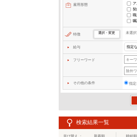
ア
雇用形態
契
職
嘱
未選択
選択・変更
特徴
給与
フリーワード
その他の条件
指定
この
検索結果一覧
並び替え ：
新着順
時給順