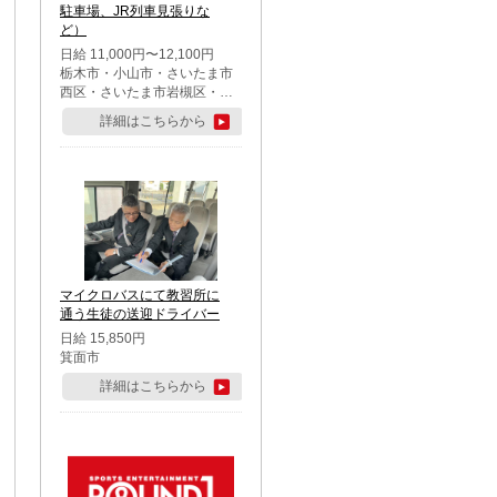
駐車場、JR列車見張りな
ど）
日給 11,000円〜12,100円
栃木市・小山市・さいたま市
西区・さいたま市岩槻区・久
喜市・蓮田市
詳細はこちらから
マイクロバスにて教習所に
通う生徒の送迎ドライバー
日給 15,850円
箕面市
詳細はこちらから