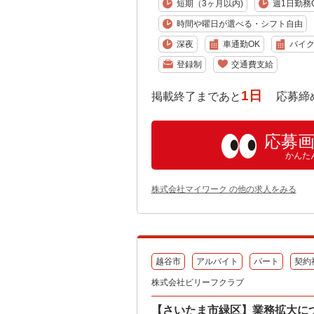
短期（3ヶ月以内)
週1日勤務
時間や曜日が選べる・シフト自由
深夜
車通勤OK
バイク
登録制
交通費支給
1日
掲載終了まであと
応募締め切り:
応募
かんた
株式会社マイワーク の他の求人をみる
越谷市
アルバイト
パート
契約
株式会社ビリーフクラブ
【さいたま市緑区】業務拡大に