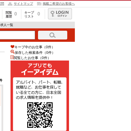
質問
サイトマップ
掲載ご希望のお客様へ
閲覧
キープ
0
0
履歴
リスト
ログイン
の求人一覧
キープ中のお仕事（0件）
保存した検索条件（
0
件）
閲覧したお仕事（0件）
件