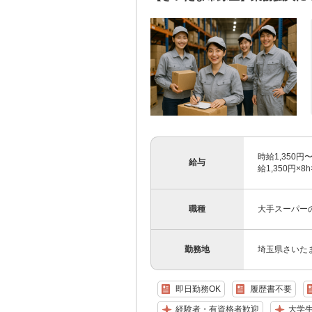
時給1,350円〜
給与
給1,350円×
職種
大手スーパー
勤務地
埼玉県さいた
即日勤務OK
履歴書不要
経験者・有資格者歓迎
大学