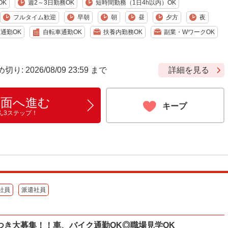
OK
週2～3日勤務OK
短時間勤務（1日4h以内）OK
フルタイム歓迎
早朝
朝
昼
夕方
夜
通勤OK
自転車通勤OK
扶養内勤務OK
副業・WワークOK
 2026/08/09 23:59 まで
詳細を見る
画面へ進む
キープ
ん3ステップ！
社員
派遣社員
つき大募集！！車、バイク通勤OK◎職場見学OK