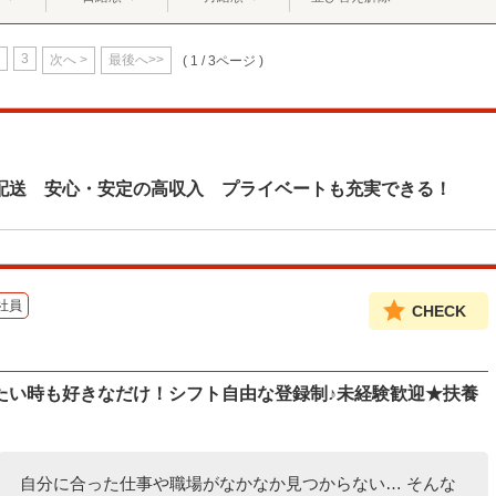
3
次へ >
最後へ>>
( 1 / 3ページ )
配送 安心・安定の高収入 プライベートも充実できる！
社員
CHECK
たい時も好きなだけ！シフト自由な登録制♪未経験歓迎★扶養
自分に合った仕事や職場がなかなか見つからない… そんな