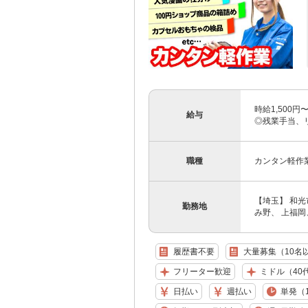
時給1,500
給与
◎残業手当、
職種
カンタン軽作
【埼玉】 和
勤務地
み野、 上福岡
履歴書不要
大量募集（10名
フリーター歓迎
ミドル（40
日払い
週払い
単発（