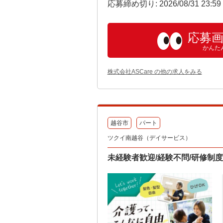
応募締め切り: 2026/08/31 23:5
応募
かんた
株式会社ASCare の他の求人をみる
越谷市
パート
ツクイ南越谷（デイサービス）
未経験者歓迎/経験不問/研修制