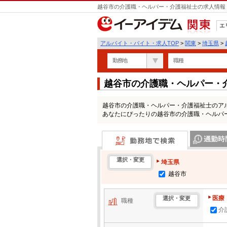
越谷市の介護職・ヘルパー・介護福祉士の求人情報 
エ
関東
アルバイト・バイト・求人TOP
>
関東
>
埼玉県
>
勤務地
職種
越谷市の介護職・ヘルパー・
覧
越谷市の介護職・ヘルパー・介護福祉士のア
あなたにぴったりの越谷市の介護職・ヘルパ
勤務地で検索
通勤時間・区
選択・変更
埼玉県
越谷市
医療
選択・変更
職種
介