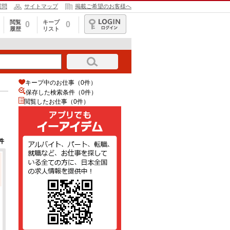
質問
サイトマップ
掲載ご希望のお客様へ
閲覧
キープ
0
0
履歴
リスト
ログイン
キープ中のお仕事（0件）
保存した検索条件（
0
件）
閲覧したお仕事（0件）
件