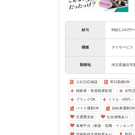
給与
時給1,141
職種
デイサービス
勤務地
埼玉県越谷市新
入社日応相談
即日勤務OK
経験者・有資格者歓迎
女性
ブランクOK
ミドル（40代～
バイク通勤OK
自転車通勤OK
交通費支給
社会保険あり
各種手当（家族・役職・インセンテ
資格取得支援制度あり
髪型