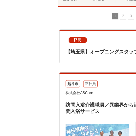
1
2
3
PR
【埼玉県】オープニングスタッフ
越谷市
正社員
株式会社ASCare
訪問入浴介護職員／異業界から
問入浴サービス