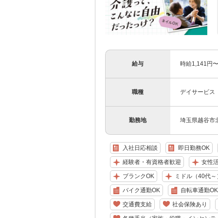
給与
時給1,141
職種
デイサービス
勤務地
埼玉県越谷市北越
入社日応相談
即日勤務OK
経験者・有資格者歓迎
女性
ブランクOK
ミドル（40代～
バイク通勤OK
自転車通勤OK
交通費支給
社会保険あり