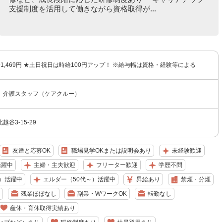
支援制度を活用して働きながら資格取得が...
円〜1,469円 ★土日祝日は時給100円アップ！ ※給与幅は資格・経験等による
 介護スタッフ（ケアクルー）
谷3-15-29
友達と応募OK
職場見学OKまたは説明会あり
未経験歓迎
活躍中
主婦・主夫歓迎
フリーター歓迎
学歴不問
）活躍中
エルダー（50代～）活躍中
昇給あり
禁煙・分煙
残業ほぼなし
副業・WワークOK
転勤なし
産休・育休取得実績あり