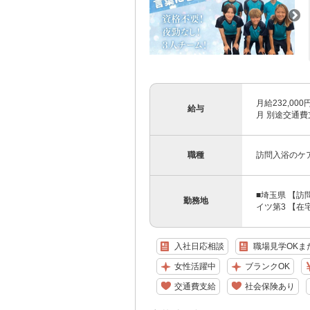
月給232,00
給与
月 別途交通費
職種
訪問入浴のケ
■埼玉県 【
勤務地
イツ第3 【在
入社日応相談
職場見学OKま
女性活躍中
ブランクOK
交通費支給
社会保険あり