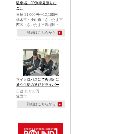
駐車場、JR列車見張りな
ど）
日給 11,000円〜12,100円
栃木市・小山市・さいたま市
西区・さいたま市岩槻区・久
喜市・蓮田市
詳細はこちらから
マイクロバスにて教習所に
通う生徒の送迎ドライバー
日給 15,850円
箕面市
詳細はこちらから