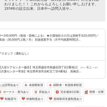
わりました！！ これからもよろしくお願い申し上げます。
1974年の設立以来、日本中へ訪問入浴サ...
0円〜240,000円（地域・資格による） ★介護福祉士の方は資格手当20,000円／
支給（30,000円上限／月） 別途残業手当（月平均残業時間15...
アスタッフ（運転なし）
訪問入浴ケアセンター越谷】埼玉県越谷市南越谷四丁目2番地12 ハ－モニ－ハ
宅介護センター草加】埼玉県草加市吉町五丁目4番地1 高橋店...
たは説明会あり
未経験歓迎
経験者・有資格者歓迎
ボーナス・賞与あり
昇給あり
完全週休2日制
禁煙・分煙
制服貸与
研修制度あり
資格取得支援制度あり