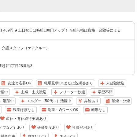
円〜1,469円 ★土日祝日は時給100円アップ！ ※給与幅は資格・経験等による
 介護スタッフ（ケアクルー）
越谷1丁目28番地3
友達と応募OK
職場見学OKまたは説明会あり
未経験歓迎
活躍中
主婦・主夫歓迎
フリーター歓迎
学歴不問
）活躍中
エルダー（50代～）活躍中
昇給あり
禁煙・分煙
残業ほぼなし
副業・WワークOK
転勤なし
産休・育休取得実績あり
ィブなど）あり
研修制度あり
社員登用あり
・髪色自由
髭(ひげ)OK
ネイルOK