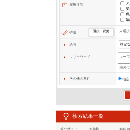
ア
雇用形態
契
職
嘱
未選択
選択・変更
特徴
給与
フリーワード
その他の条件
指定
この
検索結果一覧
並び替え ：
新着順
時給順