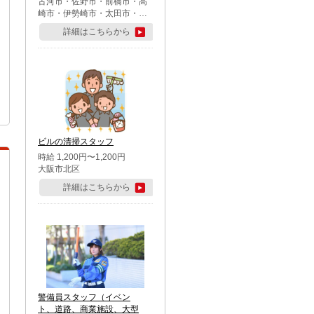
古河市・佐野市・前橋市・高
崎市・伊勢崎市・太田市・館
林市・藤岡市・大泉町・さい
詳細はこちらから
たま市北区・川越市・熊谷
市・行田市・秩父市・所沢
市・飯能市・東松山市・坂戸
市・鶴ケ島市・千葉市中央
区・市川市・松戸市・習志野
市・柏市・流山市・八千代
市・足立区・江戸川区・八王
子市・町田市
ビルの清掃スタッフ
時給 1,200円〜1,200円
大阪市北区
詳細はこちらから
警備員スタッフ（イベン
ト、道路、商業施設、大型