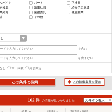
ルバイト
パート
正社員
約社員
派遣社員
紹介予定派遣
業紹介
業務委託
独立開業
託
その他
を含む
を含まない
なし
本日掲載
締切間近
この検索条件を保存
条件で検索
162 件
の情報が見つかりました
日給順
月給順
並び替え解除