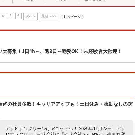
4
5
6
次へ >
最後へ>>
( 1 / 6ページ )
大募集！1日4h～、週3日～勤務OK！未経験者大歓迎！
活躍の社員多数！キャリアアップも！土日休み・夜勤なしの訪
アサヒサンクリーンはアスケアへ！ 2025年11月22日、アサ
ヒサンクリーン株式会社は『株式会社ASCare』に生まれ変