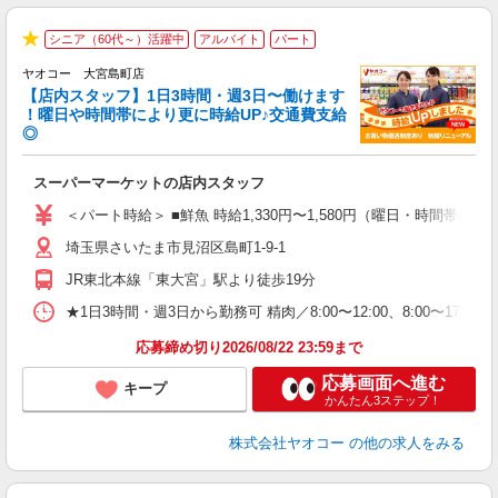
シニア（60代～）活躍中
アルバイト
パート
★
ヤオコー 大宮島町店
【店内スタッフ】1日3時間・週3日〜働けます
！曜日や時間帯により更に時給UP♪交通費支給
◎
わ
スーパーマーケットの店内スタッフ
未
ア
＜パート時給＞ ■鮮魚 時給1,330円〜1,580円（曜日・時間帯による
短
埼玉県さいたま市見沼区島町1-9-1
り
JR東北本線「東大宮」駅より徒歩19分
★1日3時間・週3日から勤務可 精肉／8:00〜12:00、8:00〜17:00
応募締め切り2026/08/22 23:59まで
応募画面へ進む
キープ
かんたん3ステップ！
株式会社ヤオコー
の他の求人をみる