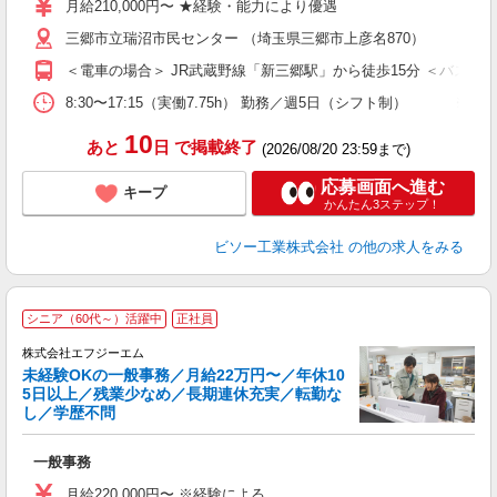
月給210,000円〜 ★経験・能力により優遇
O
三郷市立瑞沼市民センター （埼玉県三郷市上彦名870）
＜電車の場合＞ JR武蔵野線「新三郷駅」から徒歩15分 ＜バス
8:30〜17:15（実働7.75h） 勤務／週5日（シフト制） ※
10
あと
日
で掲載終了
(2026/08/20 23:59まで)
応募画面へ進む
キープ
かんたん3ステップ！
ビソー工業株式会社
の他の求人をみる
シニア（60代～）活躍中
正社員
株式会社エフジーエム
目
未経験OKの一般事務／月給22万円〜／年休10
5日以上／残業少なめ／長期連休充実／転勤な
し／学歴不問
加
一般事務
未
躍
月給220,000円〜 ※経験による