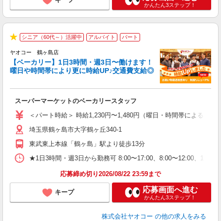
かんたん3ステップ！
シニア（60代～）活躍中
アルバイト
パート
★
ヤオコー 鶴ヶ島店
【ベーカリー】1日3時間・週3日〜働けます！
曜日や時間帯により更に時給UP♪交通費支給◎
O
お
スーパーマーケットのベーカリースタッフ
未
ア
＜パート時給＞ 時給1,230円〜1,480円（曜日・時間帯による） 
短
埼玉県鶴ヶ島市大字鶴ヶ丘340-1
り
東武東上本線「鶴ヶ島」駅より徒歩13分
★1日3時間・週3日から勤務可 8:00〜17:00、8:00〜12
応募締め切り2026/08/22 23:59まで
応募画面へ進む
キープ
かんたん3ステップ！
株式会社ヤオコー
の他の求人をみる