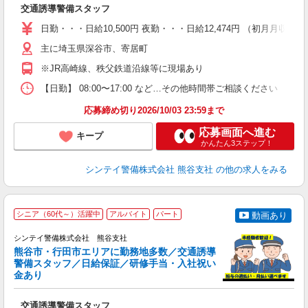
交通誘導警備スタッフ
友
～
日勤・・・日給10,500円 夜勤・・・日給12,474円 （初月月
い
夜
主に埼玉県深谷市、寄居町
※JR高崎線、秩父鉄道沿線等に現場あり
テ
【日勤】 08:00〜17:00 など…その他時間帯ご相談ください
応募締め切り2026/10/03 23:59まで
応募画面へ進む
キープ
かんたん3ステップ！
シンテイ警備株式会社 熊谷支社
の他の求人をみる
シニア（60代～）活躍中
アルバイト
パート
動画あり
シンテイ警備株式会社 熊谷支社
す
熊谷市・行田市エリアに勤務地多数／交通誘導
警備スタッフ／日給保証／研修手当・入社祝い
金あり
支
興
交通誘導警備スタッフ
友