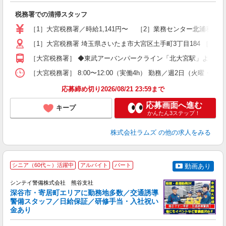
ま
税務署での清掃スタッフ
入
経
［1］大宮税務署／時給1,141円〜 ［2］業務センター北浦和分室
歴
［1］大宮税務署 埼玉県さいたま市大宮区土手町3丁目184 ［2
躍
社
［大宮税務署］ ◆東武アーバンパークライン「北大宮駅」より徒歩
K
な
［大宮税務署］ 8:00〜12:00（実働4h） 勤務／週2日（火曜・木
応募締め切り2026/08/21 23:59まで
応募画面へ進む
キープ
かんたん3ステップ！
株式会社ラムズ
の他の求人をみる
シニア（60代～）活躍中
アルバイト
パート
動画あり
シンテイ警備株式会社 熊谷支社
す
深谷市・寄居町エリアに勤務地多数／交通誘導
警備スタッフ／日給保証／研修手当・入社祝い
金あり
支
興