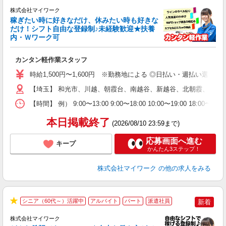
★
株式会社マイワーク
稼ぎたい時に好きなだけ、休みたい時も好きな
だけ！シフト自由な登録制♪未経験歓迎★扶養
内・Ｗワーク可
き
カンタン軽作業スタッフ
履
歓
時給1,500円〜1,600円 ※勤務地による ◎日払い・週払い選
躍
（
【埼玉】 和光市、川越、朝霞台、南越谷、新越谷、北朝霞、所沢
週
【時間】 例） 9:00〜13:00 9:00〜18:00 10:00
シ
通
本日掲載終了
(2026/08/10 23:59まで)
応募画面へ進む
キープ
かんたん3ステップ！
株式会社マイワーク
の他の求人をみる
シニア（60代～）活躍中
アルバイト
パート
派遣社員
新着
★
株式会社マイワーク