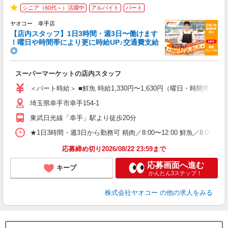
シニア（60代～）活躍中
アルバイト
パート
★
ヤオコー 幸手店
【店内スタッフ】1日3時間・週3日〜働けます
！曜日や時間帯により更に時給UP♪交通費支給
◎
わ
スーパーマーケットの店内スタッフ
未
ア
＜パート時給＞ ■鮮魚 時給1,330円〜1,630円（曜日・時間帯によ
短
埼玉県幸手市幸手154-1
り
東武日光線「幸手」駅より徒歩20分
★1日3時間・週3日から勤務可 精肉／8:00〜12:00 鮮魚／8:00〜
応募締め切り2026/08/22 23:59まで
応募画面へ進む
キープ
かんたん3ステップ！
株式会社ヤオコー
の他の求人をみる