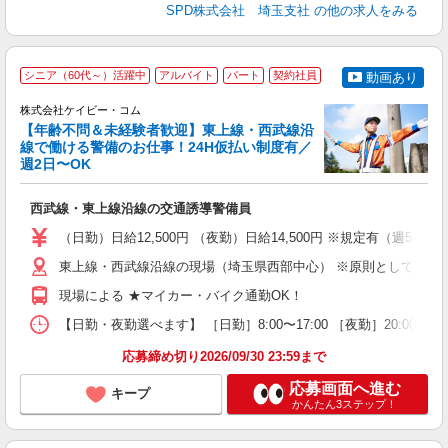
SPD株式会社 埼玉支社
の他の求人をみる
シニア（60代～）活躍中
アルバイト
パート
契約社員
動画あり
株式会社ケイビー・コム
フ
【年齢不問＆未経験者歓迎】東上線・西武線沿
線で働ける警備のお仕事！24H仮払い制度有／
◎
週2日〜OK
す
西武線・東上線沿線の交通誘導警備員
入
り
（日勤）日給12,500円 （夜勤）日給14,500円 ※規定有（週5
リ
ー
東上線・西武線沿線の現場（埼玉県西部中心） ※原則として直行
給
現場による ★マイカー・バイク通勤OK！
勤
り
【日勤・夜勤選べます】 ［日勤］8:00〜17:00 ［夜勤］20:0
応募締め切り2026/09/30 23:59まで
応募画面へ進む
キープ
かんたん3ステップ！