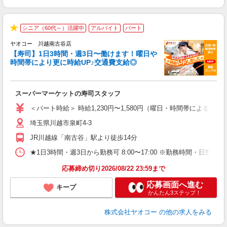
シニア（60代～）活躍中
アルバイト
パート
★
ヤオコー 川越南古谷店
【寿司】1日3時間・週3日〜働けます！曜日や
時間帯により更に時給UP♪交通費支給◎
指
スーパーマーケットの寿司スタッフ
未
ア
＜パート時給＞ 時給1,230円〜1,580円（曜日・時間帯による） 
短
埼玉県川越市泉町4-3
り
JR川越線「南古谷」駅より徒歩14分
★1日3時間・週3日から勤務可 8:00〜17:00 ※勤務時間
応募締め切り2026/08/22 23:59まで
応募画面へ進む
キープ
かんたん3ステップ！
株式会社ヤオコー
の他の求人をみる