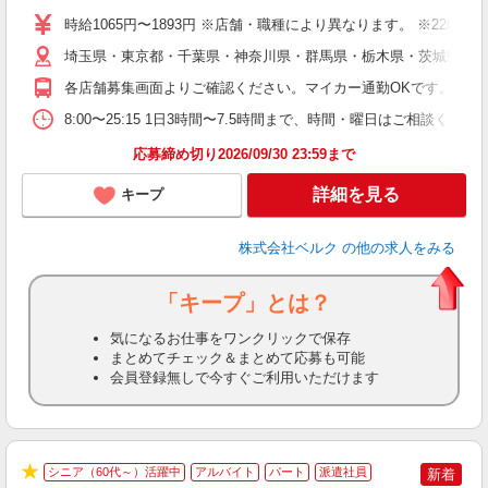
シ
時給1065円〜1893円 ※店舗・職種により異なります。 ※22
O
埼玉県・東京都・千葉県・神奈川県・群馬県・栃木県・茨城県内の
企
支
各店舗募集画面よりご確認ください。マイカー通勤OKです。
8:00〜25:15 1日3時間〜7.5時間まで、時間・曜日はご相談
応募締め切り2026/09/30 23:59まで
詳細を見る
キープ
株式会社ベルク
の他の求人をみる
「キープ」とは？
気になるお仕事をワンクリックで保存
まとめてチェック＆まとめて応募も可能
会員登録無しで今すぐご利用いただけます
シニア（60代～）活躍中
アルバイト
パート
派遣社員
新着