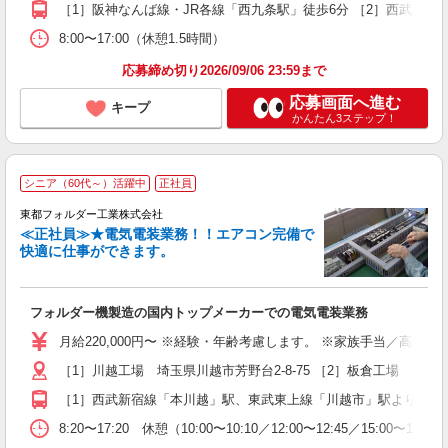
［1］阪神なんば線・JR各線「西九条駅」徒歩6分 ［2］西武新宿線
得
8:00〜17:00（休憩1.5時間）
応募締め切り2026/09/06 23:59まで
応募画面へ進む
キープ
かんたん3ステップ！
シニア（60代～）活躍中
正社員
東都フォルダー工業株式会社
≪正社員≫★電気電装業務！！エアコン完備で
快適に仕事ができます。
き
フォルダー機製造の国内トップメーカーでの電気電装業務
経
躍
月給220,000円〜 ※経験・年齢考慮します。 ※家族手当／高校生
土
［1］川越工場 埼玉県川越市芳野台2-8-75 ［2］板倉工場 群馬県
与
［1］西武新宿線「本川越」駅、東武東上線「川越市」駅より芳野
8:20〜17:20 休憩（10:00〜10:10／12:00〜12:45／15:00〜