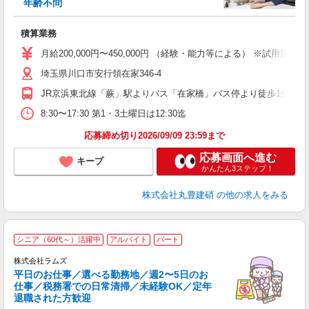
年齢不問
を
ミ
積算業務
～
方
月給200,000円〜450,000円 （経験・能力等による） ※試用
種
埼玉県川口市安行領在家346-4
JR京浜東北線「蕨」駅よりバス「在家橋」バス停より徒歩1分
8:30〜17:30 第1・3土曜日は12:30迄
応募締め切り2026/09/09 23:59まで
応募画面へ進む
キープ
かんたん3ステップ！
株式会社丸豊建硝
の他の求人をみる
シニア（60代～）活躍中
アルバイト
パート
株式会社ラムズ
平日のお仕事／選べる勤務地／週2〜5日のお
仕事／税務署での日常清掃／未経験OK／定年
退職された方歓迎