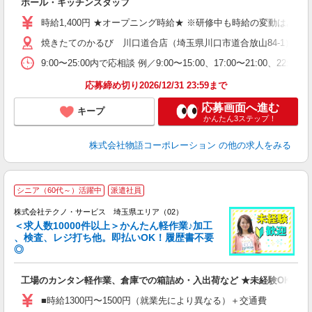
ホール・キッチンスタッフ
入
学
時給1,400円 ★オープニング時給★ ※研修中も時給の変動はありませ
活
焼きたてのかるび 川口道合店（埼玉県川口市道合放山84-1） ★
短
の
9:00〜25:00内で応相談 例／9:00〜15:00、17:00〜
場
い
応募締め切り2026/12/31 23:59まで
応募画面へ進む
キープ
かんたん3ステップ！
株式会社物語コーポレーション
の他の求人をみる
≪
シニア（60代～）活躍中
派遣社員
株式会社テクノ・サービス 埼玉県エリア（02）
＜求人数10000件以上＞かんたん軽作業♪加工
、検査、レジ打ち他。即払いOK！履歴書不要
◎
お
工場のカンタン軽作業、倉庫での箱詰め・入出荷など ★未経験OKのお
未
ア
■時給1300円〜1500円（就業先により異なる）＋交通費
の