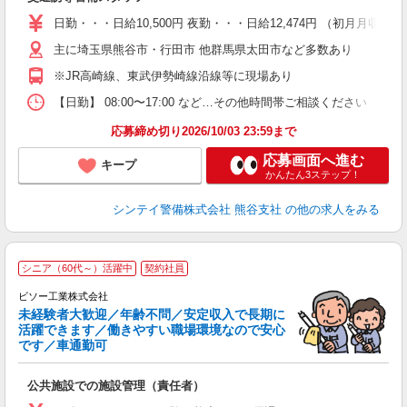
～
日勤・・・日給10,500円 夜勤・・・日給12,474円 （初月月
い
夜
主に埼玉県熊谷市・行田市 他群馬県太田市など多数あり
※JR高崎線、東武伊勢崎線沿線等に現場あり
テ
【日勤】 08:00〜17:00 など…その他時間帯ご相談ください
応募締め切り2026/10/03 23:59まで
応募画面へ進む
キープ
かんたん3ステップ！
シンテイ警備株式会社 熊谷支社
の他の求人をみる
シニア（60代～）活躍中
契約社員
ビソー工業株式会社
未経験者大歓迎／年齢不問／安定収入で長期に
活躍できます／働きやすい職場環境なので安心
です／車通勤可
な
入
公共施設での施設管理（責任者）
タ
0