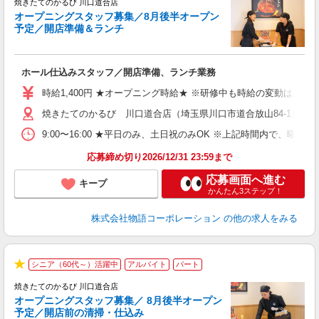
焼きたてのかるび 川口道合店
オープニングスタッフ募集／8月後半オープン
予定／開店準備＆ランチ
店
ホール仕込みスタッフ／開店準備、ランチ業務
入
活
時給1,400円 ★オープニング時給★ ※研修中も時給の変動はありませ
（
焼きたてのかるび 川口道合店（埼玉県川口市道合放山84-1） ★
中
自
9:00〜16:00 ★平日のみ、土日祝のみOK ※上記時間内で
フ
会
応募締め切り2026/12/31 23:59まで
り
応募画面へ進む
キープ
かんたん3ステップ！
株式会社物語コーポレーション
の他の求人をみる
シニア（60代～）活躍中
アルバイト
パート
★
焼きたてのかるび 川口道合店
オープニングスタッフ募集／ 8月後半オープン
予定／開店前の清掃・仕込み