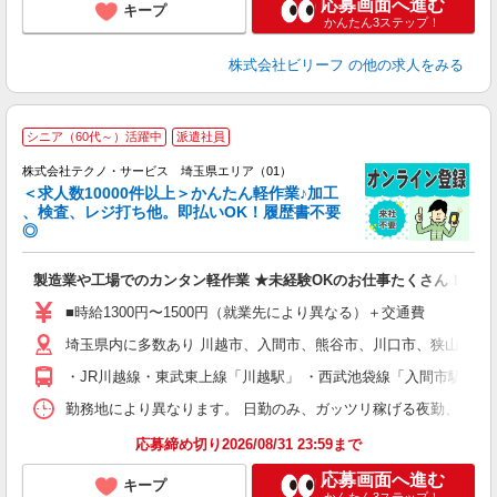
応募画面へ進む
キープ
かんたん3ステップ！
株式会社ビリーフ
の他の求人をみる
≪
シニア（60代～）活躍中
派遣社員
株式会社テクノ・サービス 埼玉県エリア（01）
＜求人数10000件以上＞かんたん軽作業♪加工
、検査、レジ打ち他。即払いOK！履歴書不要
◎
お
製造業や工場でのカンタン軽作業 ★未経験OKのお仕事たくさん！
未
ア
■時給1300円〜1500円（就業先により異なる）＋交通費
の
埼玉県内に多数あり 川越市、入間市、熊谷市、川口市、狭山市、
・JR川越線・東武東上線「川越駅」 ・西武池袋線「入間市駅」 
勤務地により異なります。 日勤のみ、ガッツリ稼げる夜勤、シフトによる交
応募締め切り2026/08/31 23:59まで
応募画面へ進む
キープ