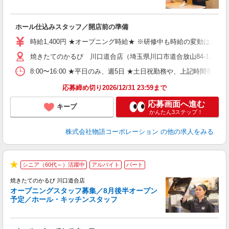
す
ホール仕込みスタッフ／開店前の準備
入
婦
時給1,400円 ★オープニング時給★ ※研修中も時給の変動はありませ
～
焼きたてのかるび 川口道合店（埼玉県川口市道合放山84-1） ★
不
日
8:00〜16:00 ★平日のみ、週5日 ★土日祝勤務や、上記時
務
応募締め切り2026/12/31 23:59まで
修
応募画面へ進む
キープ
かんたん3ステップ！
株式会社物語コーポレーション
の他の求人をみる
シニア（60代～）活躍中
アルバイト
パート
★
焼きたてのかるび 川口道合店
オープニングスタッフ募集／8月後半オープン
予定／ホール・キッチンスタッフ
変