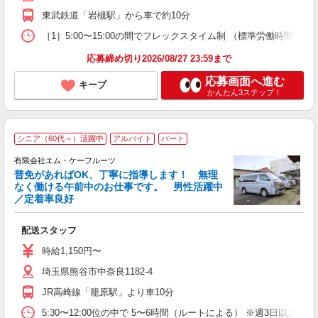
東武鉄道「岩槻駅」から車で約10分
［1］5:00〜15:00の間でフレックスタイム制 （標準労働時間1日8
応募締め切り2026/08/27 23:59まで
応募画面へ進む
キープ
かんたん3ステップ！
シニア（60代～）活躍中
アルバイト
パート
有限会社エム・ケーフルーツ
普免があればOK、丁寧に指導します！ 無理
た
なく働ける午前中のお仕事です。 男性活躍中
入
／定着率良好
～
配送スタッフ
時給1,150円〜
埼玉県熊谷市中奈良1182-4
JR高崎線「籠原駅」より車10分
5:30〜12:00位の中で 5〜6時間（ルートによる） ※週3日以上