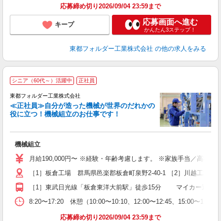
応募締め切り2026/09/04 23:59まで
応募画面へ進む
キープ
かんたん3ステップ！
東都フォルダー工業株式会社
の他の求人をみる
シニア（60代～）活躍中
正社員
東都フォルダー工業株式会社
≪正社員≫自分が造った機械が世界のだれかの
役に立つ！機械組立のお仕事です！
し
機械組立
未
（
月給190,000円〜 ※経験・年齢考慮します。 ※家族手当／高校生以
休
［1］板倉工場 群馬県邑楽郡板倉町泉野2-40-1 ［2］川越工場 埼
ど
［1］東武日光線「板倉東洋大前駅」徒歩15分 マイカー通勤も
8:20〜17:20 休憩（10:00〜10:10、12:00〜12:45、15:00〜
応募締め切り2026/09/04 23:59まで