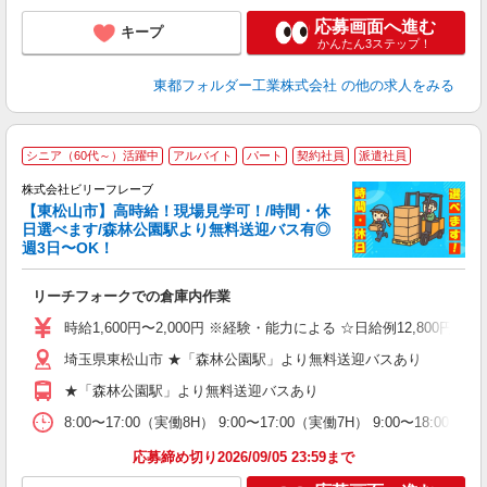
応募画面へ進む
キープ
かんたん3ステップ！
東都フォルダー工業株式会社
の他の求人をみる
シニア（60代～）活躍中
アルバイト
パート
契約社員
派遣社員
株式会社ビリーフレーブ
い
【東松山市】高時給！現場見学可！/時間・休
ろ
日選べます/森林公園駅より無料送迎バス有◎
出
週3日〜OK！
ご
リーチフォークでの倉庫内作業
入
た
時給1,600円〜2,000円 ※経験・能力による ☆日給例12,800円（時給1
第
埼玉県東松山市 ★「森林公園駅」より無料送迎バスあり
ブ
ニ
★「森林公園駅」より無料送迎バスあり
制
型
8:00〜17:00（実働8H） 9:00〜17:00（実働7H） 9:00〜18
h
応募締め切り2026/09/05 23:59まで