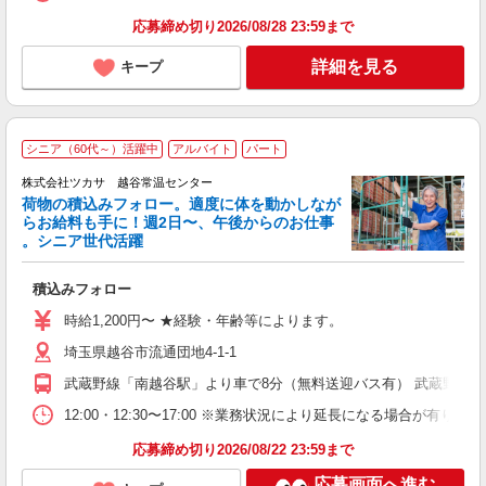
応募締め切り2026/08/28 23:59まで
詳細を見る
キープ
シニア（60代～）活躍中
アルバイト
パート
は
株式会社ツカサ 越谷常温センター
荷物の積込みフォロー。適度に体を動かしなが
っ
らお給料も手に！週2日〜、午後からのお仕事
。シニア世代活躍
ゲ
積込みフォロー
未
～
時給1,200円〜 ★経験・年齢等によります。
間
埼玉県越谷市流通団地4-1-1
武蔵野線「南越谷駅」より車で8分（無料送迎バス有） 武蔵野線「
12:00・12:30〜17:00 ※業務状況により延長になる場合が有りま
応募締め切り2026/08/22 23:59まで
応募画面へ進む