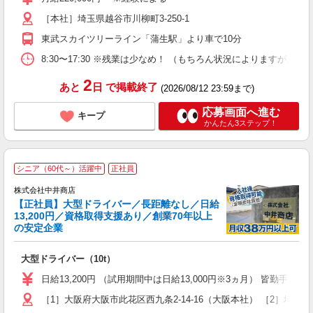
煙
［本社］埼玉県越谷市川柳町3-250-1
会
東武スカイツリーライン「蒲生駅」より車で10分
8:30〜17:30 ※残業は少なめ！ （もちろん状況によりますが、
2
あと
日
で掲載終了
(2026/08/12 23:59まで)
応募画面へ進む
キープ
かんたん3ステップ！
シニア（60代～）活躍中
正社員
株式会社中井商店
【正社員】大型ドライバー／長距離なし／日給
13,200円／資格取得支援あり／創業70年以上
の安定企業
場
大型ドライバー（10t）
入
K
日給13,200円 （試用期間中は日給13,000円※3ヵ月） 皆勤手当5,
～
［1］大阪府大阪市此花区西九条2-14-16（大阪本社） ［2］埼玉県
車