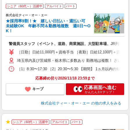
シニア（60代～）活躍中
アルバイト
パート
株式会社ティー・オー・エー
か
★採用率9割！★ 嬉しい日払い・週払い可
未経験OK 年齢不問＆勤務地複数 週0日〜O
K！
れ
警備員スタッフ（イベント、道路、商業施設、大型駐車場、JR列車見
未
（
［日勤］日給11,000円＋資格手当 ［夜勤］日給12,100円＋
中
埼玉県内及び茨城県・栃木県に多数あり 勤務地は複数！ さいた
期
副
［1］8:30〜17:30 ［2］20:30〜5:30 【期間】 1ヵ月
り
応募締め切り2026/11/18 23:59まで
応募画面へ進む
キープ
かんたん3ステップ！
株式会社ティー・オー・エー
の他の求人をみる
シニア（60代～）活躍中
アルバイト
パート
★