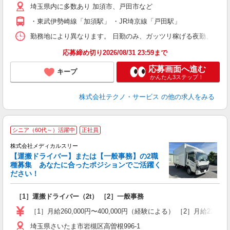
埼玉県内に多数あり 加須市、戸田市など
・東武伊勢崎線「加須駅」 ・JR埼京線「戸田駅」
勤務地により異なります。 日勤のみ、ガッツリ稼げる夜勤、シフトによる交
応募締め切り2026/08/31 23:59まで
応募画面へ進む
キープ
かんたん3ステップ！
株式会社テクノ・サービス
の他の求人をみる
シニア（60代～）活躍中
正社員
株式会社メディカルスリー
【運搬ドライバー】または【一般事務】の2職
種募集 あなたに合ったポジションでご活躍く
す
ださい！
先
［1］運搬ドライバー（2t） ［2］一般事務
ミ
～
［1］月給260,000円〜400,000円（経験による） ［2］月給220,0
朝
埼玉県さいたま市岩槻区高曽根996-1
ン