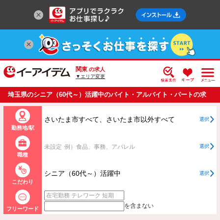
関東
の求人
▼エリア変更
埼玉県のシニア（60代～）活躍中のバイト・アルバイト・パートの求
人情報一覧
さいたま市すべて、さいたま市以外すべて
選択
勤務地/駅
未設定
例）食品、事務、アパレル
選択
職種
シニア（60代～）活躍中
選択
こだわり
を含まない
フリーワード