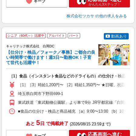
キープ
かんたん3ステップ！
株式会社ツカサ
の他の求人をみる
シニア（60代～）活躍中
アルバイト
パート
動画あり
キャリテック株式会社 白岡DC
【仕分け・検品／フォーク／事務】ご都合の良
い時間帯で働けます！週3日〜勤務OK！子育
で
て世代も活躍中！
日
［1］食品（インスタント食品などのドライもの）の仕分け・検品と商品
友
迎
［1］［3］時給1,200円〜 ［2］時給1,350円〜 ★日曜、祝日は時
～
通
埼玉県白岡市下野田699-1
O
東武鉄道「東武動物公園駅」より車で9分 JR宇都宮線「白岡駅」
■食品の仕分け・検品と商品補充 ［a］9:00〜13:00 ［b］10:0
5
あと
日
で掲載終了
(2026/08/15 23:59まで)
応募画面へ進む
キープ