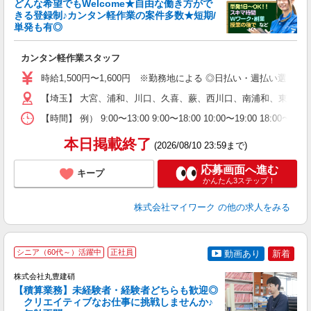
どんな希望でもWelcome★自由な働き方がで
きる登録制♪カンタン軽作業の案件多数★短期/
単発も有◎
き
カンタン軽作業スタッフ
履
歓
時給1,500円〜1,600円 ※勤務地による ◎日払い・週払い選
躍
（
【埼玉】 大宮、浦和、川口、久喜、蕨、西川口、南浦和、東川口
週
【時間】 例） 9:00〜13:00 9:00〜18:00 10:00
シ
通
本日掲載終了
(2026/08/10 23:59まで)
応募画面へ進む
キープ
かんたん3ステップ！
株式会社マイワーク
の他の求人をみる
シニア（60代～）活躍中
正社員
動画あり
新着
株式会社丸豊建硝
【積算業務】未経験者・経験者どちらも歓迎◎
クリエイティブなお仕事に挑戦しませんか♪