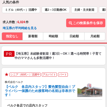
人気の条件
ミドル（40代～）活躍中
週2～3日勤務OK
主婦・主夫歓迎
週1
求人件数 :
6,024
件
この検索条件を保存
埼玉県の平均時給を見る
指定なし
新着順
時給順
日給順
月給順
【埼玉県】未経験者歓迎！週3日～OK！選べる時間帯！子育て
PR
中のママさんも多数活躍中！
シニア（60代～）活躍中
アルバイト
パート
★
株式会社ベルク
【ベルク 各店内スタッフ】髪色髪型自由！プ
ライバシー保護のため接客時の名前は非表示で
す！
た
ベルク各店での店内スタッフ
フ