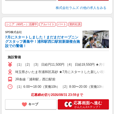
株式会社ラムズ
の他の求人をみる
シニア（60代～）活躍中
アルバイト
パート
契約社員
SPD株式会社
5
7月にスタートしました！まだまだオープニン
グスタッフ募集中！浦和駅西口駅前新築複合施
設での警備！
ア
施設警備
入
活
［1］［2］［3］ 日給円11,500円 ［4］ 日給19,550円 ★月収例
勤
埼玉県さいたま市浦和区高砂 ★7月にスタートした新しい現場です
煙
社
JR各線「浦和駅」西口駅前
［1］6:00〜18:00（実働10h） ［2］8:00〜20:00（実働10h
応募締め切り2026/08/31 23:59まで
応募画面へ進む
キープ
かんたん3ステップ！