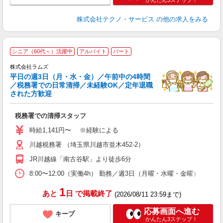
かんたん3ステップ！
株式会社テクノ・サービス
の他の求人をみる
シニア（60代～）活躍中
アルバイト
パート
株式会社ラムズ
平日の週3日（月・水・金）／午前中の4時間
／税務署での日常清掃／未経験OK／定年退職
で
された方歓迎
ご
入
税務署での清掃スタッフ
経
歴
時給1,141円〜 ※経験による
躍
川越税務署 （埼玉県川越市並木452-2）
社
K
JR川越線「南古谷駅」より徒歩6分
ー
8:00〜12:00（実働4h） 勤務／週3日（月曜・水曜・金曜）
1
あと
日
で掲載終了
(2026/08/11 23:59まで)
応募画面へ進む
キープ
かんたん3ステップ！