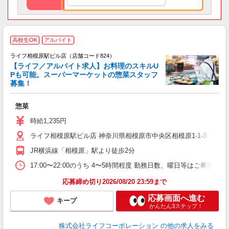
高校生OK
アルバイト
ライフ相模原駅ビル店（店舗コード824）
【ライフ／アルバイト求人】お料理のスキルU
Pも可能。スーパーマーケットの惣菜スタッフ
募集！
惣菜
未
ダ
時給1,235円
昇
ライフ相模原駅ビル店 神奈川県相模原市中央区相模原1-1-3
K
JR横浜線「相模原」駅より徒歩2分
17:00〜22:00のうち 4〜5時間程度 勤務日数、曜日等はご希望を
応募締め切り2026/08/20 23:59まで
応募画面へ進む
キープ
かんたん3ステップ！
株式会社ライフコーポレーション
の他の求人をみる