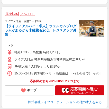
高校生OK
アルバイト
ライフ大口店（店舗コード817）
【ライフ／アルバイト求人】ウェルカムプログ
ラムがあるから未経験も安心。レジスタッフ募
集！
レジ
未
ダ
時給1,235円 高校生 時給1,235円
昇
ライフ大口店 神奈川県横浜市神奈川区神之木町7-5
K
JR横浜線「大口駅」より徒歩5分
15:00〜24:15 内3時間〜可 （高校生は 〜21:45まで） 
応募締め切り2026/08/20 23:59まで
応募画面へ進む
キープ
かんたん3ステップ！
株式会社ライフコーポレーション
の他の求人をみる