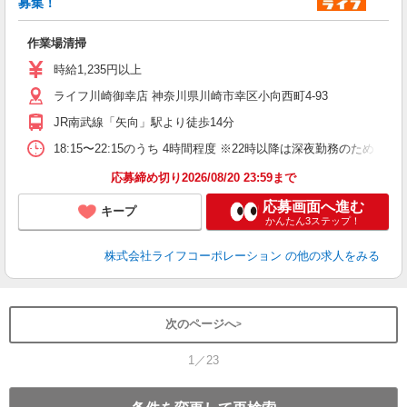
募集！
作業場清掃
未
ダ
時給1,235円以上
昇
ライフ川崎御幸店 神奈川県川崎市幸区小向西町4-93
K
JR南武線「矢向」駅より徒歩14分
18:15〜22:15のうち 4時間程度 ※22時以降は深夜勤務のため
応募締め切り2026/08/20 23:59まで
応募画面へ進む
キープ
かんたん3ステップ！
株式会社ライフコーポレーション
の他の求人をみる
次のページへ
1／23