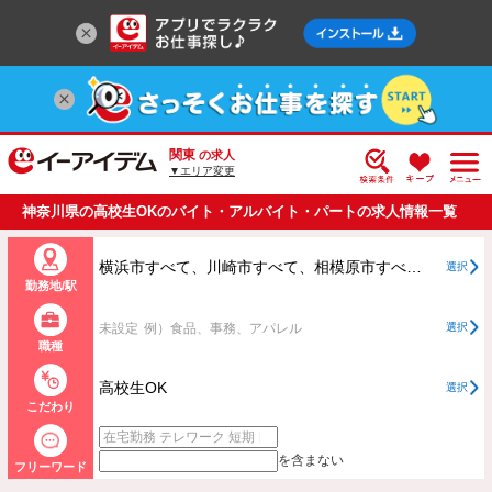
関東
の求人
▼エリア変更
神奈川県の高校生OKのバイト・アルバイト・パートの求人情報一覧
横浜市すべて、川崎市すべて、相模原市すべて、横浜市、川崎市、相模原市以外すべて
選択
勤務地/駅
未設定
例）食品、事務、アパレル
選択
職種
高校生OK
選択
こだわり
を含まない
フリーワード