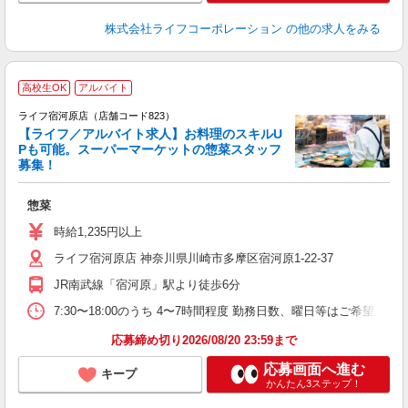
株式会社ライフコーポレーション
の他の求人をみる
高校生OK
アルバイト
ライフ宿河原店（店舗コード823）
【ライフ／アルバイト求人】お料理のスキルU
Pも可能。スーパーマーケットの惣菜スタッフ
募集！
惣菜
未
ダ
時給1,235円以上
昇
ライフ宿河原店 神奈川県川崎市多摩区宿河原1-22-37
K
JR南武線「宿河原」駅より徒歩6分
7:30〜18:00のうち 4〜7時間程度 勤務日数、曜日等はご希望を伺
応募締め切り2026/08/20 23:59まで
応募画面へ進む
キープ
かんたん3ステップ！