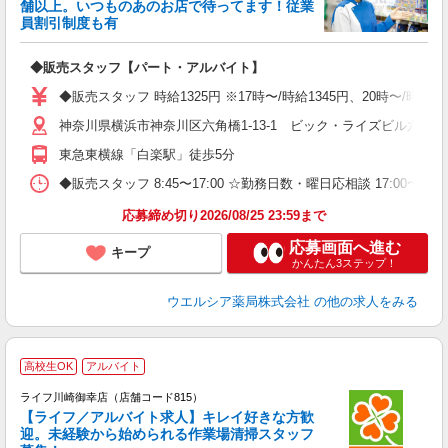
舗以上。いつものあのお店で待ってます！従業
て
員割引制度も有
高
プ
◆販売スタッフ【パート・アルバイト】
◆販売スタッフ 時給1325円 ※17時〜/時給1345円、20時〜/
神奈川県横浜市神奈川区六角橋1-13-1 ビック・ライズビル六角橋
東急東横線「白楽駅」徒歩5分
◆販売スタッフ 8:45〜17:00 ☆勤務日数・曜日応相談 17:00
応募締め切り2026/08/25 23:59まで
応募画面へ進む
キープ
かんたん3ステップ！
ウエルシア薬局株式会社
の他の求人をみる
高校生OK
アルバイト
ライフ川崎御幸店（店舗コード815）
【ライフ／アルバイト求人】キレイ好きな方歓
迎。未経験から始められる作業場清掃スタッフ