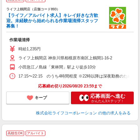
ライフ上鶴間店（店舗コード893）
【ライフ／アルバイト求人】キレイ好きな方歓
迎。未経験から始められる作業場清掃スタッフ
募集！
作業場清掃
未
ダ
時給1,235円
昇
ライフ上鶴間店 神奈川県相模原市南区上鶴間1-16-2
小田急江ノ島線「東林間」駅より徒歩10分
17:15〜22:15 のうち4時間程度 ※22時以降は深夜勤務のた
応募締め切り2026/08/20 23:59まで
応募画面へ進む
キープ
かんたん3ステップ！
株式会社ライフコーポレーション
の他の求人をみる
高校生OK
アルバイト