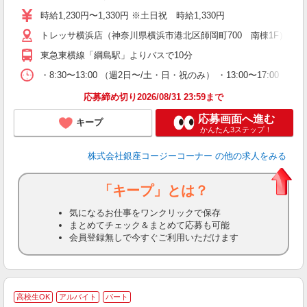
し
時給1,230円〜1,330円 ※土日祝 時給1,330円
3
トレッサ横浜店（神奈川県横浜市港北区師岡町700 南棟1F） ※
ー
東急東横線「綱島駅」よりバスで10分
・8:30〜13:00 （週2日〜/土・日・祝のみ） ・13:00〜1
応募締め切り2026/08/31 23:59まで
応募画面へ進む
キープ
かんたん3ステップ！
株式会社銀座コージーコーナー
の他の求人をみる
「キープ」とは？
気になるお仕事をワンクリックで保存
まとめてチェック＆まとめて応募も可能
会員登録無しで今すぐご利用いただけます
高校生OK
アルバイト
パート