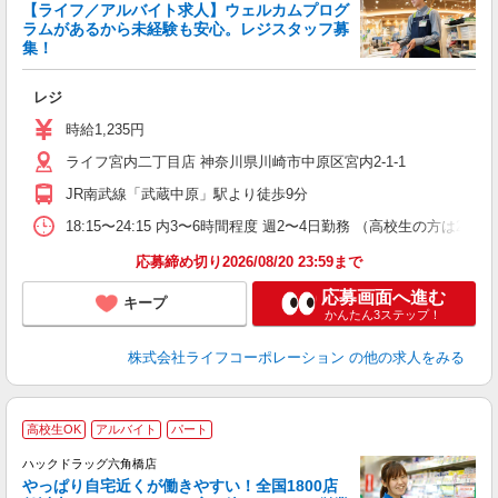
【ライフ／アルバイト求人】ウェルカムプログ
ラムがあるから未経験も安心。レジスタッフ募
集！
レジ
未
ダ
時給1,235円
昇
ライフ宮内二丁目店 神奈川県川崎市中原区宮内2-1-1
K
JR南武線「武蔵中原」駅より徒歩9分
18:15〜24:15 内3〜6時間程度 週2〜4日勤務 （高校生の方
応募締め切り2026/08/20 23:59まで
応募画面へ進む
キープ
かんたん3ステップ！
株式会社ライフコーポレーション
の他の求人をみる
高校生OK
アルバイト
パート
ハックドラッグ六角橋店
やっぱり自宅近くが働きやすい！全国1800店