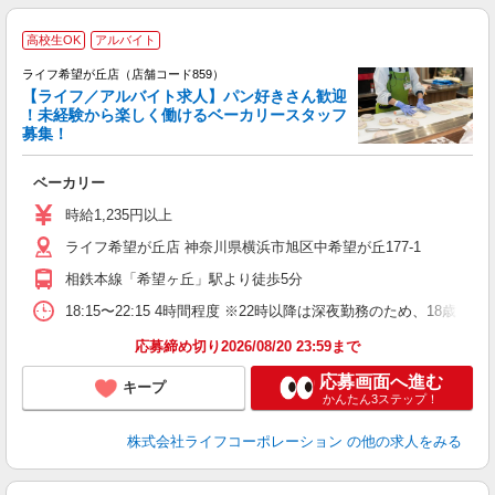
高校生OK
アルバイト
ライフ希望が丘店（店舗コード859）
【ライフ／アルバイト求人】パン好きさん歓迎
！未経験から楽しく働けるベーカリースタッフ
募集！
ベーカリー
未
ダ
時給1,235円以上
昇
ライフ希望が丘店 神奈川県横浜市旭区中希望が丘177-1
相鉄本線「希望ヶ丘」駅より徒歩5分
18:15〜22:15 4時間程度 ※22時以降は深夜勤務のため、18
応募締め切り2026/08/20 23:59まで
応募画面へ進む
キープ
かんたん3ステップ！
株式会社ライフコーポレーション
の他の求人をみる