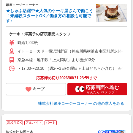
銀座コージーコーナー
★しゅふ活躍中★人気のケーキ屋さんで働こう
！未経験スタートOK／働き方の相談も可能で
す♪
ー
ケーキ・洋菓子の店頭販売スタッフ
入
リ
時給1,230円
し
イトーヨーカドー横浜別所店（神奈川県横浜市南区別所1-14-1 
3
K.
京急本線・地下鉄「上大岡駅」より徒歩13分
・17:00〜20:30 （週2〜3日/金曜日＋土日どちらか含む
応募締め切り2026/08/31 23:59まで
応募画面へ進む
キープ
かんたん3ステップ！
株式会社銀座コージーコーナー
の他の求人をみる
高校生OK
アルバイト
パート
株式会社 林間土木