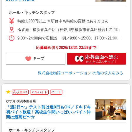
す
ホール・キッチンスタッフ
入
活
時給1,250円以上 ※研修中も時給の変動はありません
（
ゆず庵 横浜青葉台店（神奈川県横浜市青葉区桂台1-21-10）
n
の
9:00〜24:00内で応相談 例／9:00〜15:00、17:00〜
上
な
応募締め切り2026/12/31 23:59まで
応募画面へ進む
キープ
かんたん3ステップ！
株式会社物語コーポレーション
の他の求人をみる
高校生OK
アルバイト
パート
★
ゆず庵 横浜本郷台店
「週2日〜」テスト前は週0日もOK／ドキドキ
初バイト歓迎！高校生仲間いっぱい♪バイト仲
間は最高だ〜☆
し
ホール・キッチンスタッフ
入