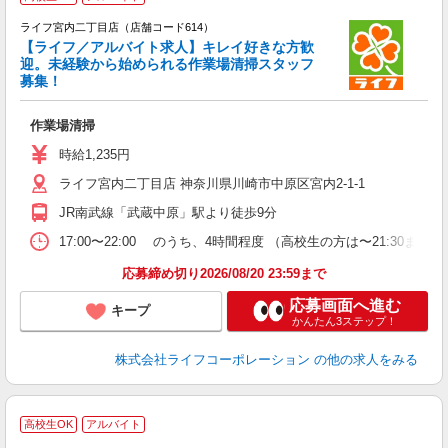
ライフ宮内二丁目店（店舗コード614）
【ライフ／アルバイト求人】キレイ好きな方歓
迎。未経験から始められる作業場清掃スタッフ
募集！
作業場清掃
未
ダ
時給1,235円
昇
ライフ宮内二丁目店 神奈川県川崎市中原区宮内2-1-1
JR南武線「武蔵中原」駅より徒歩9分
17:00〜22:00 のうち、4時間程度 （高校生の方は〜21:30
応募締め切り2026/08/20 23:59まで
応募画面へ進む
キープ
かんたん3ステップ！
株式会社ライフコーポレーション
の他の求人をみる
高校生OK
アルバイト