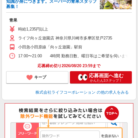
知識が身につきます。スーパーの青果スタッフ
募集！
青果
未
ダ
時給1,235円以上
昇
ライフ向ヶ丘遊園店 神奈川県川崎市多摩区登戸2735
小田急小田原線「向ヶ丘遊園」駅前
17:00〜21:00 4時間 勤務日数、曜日等はご希望を伺います
応募締め切り2026/08/20 23:59まで
応募画面へ進む
キープ
かんたん3ステップ！
株式会社ライフコーポレーション
の他の求人をみる