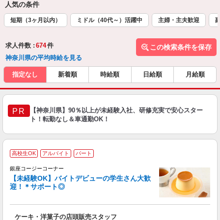
人気の条件
短期（3ヶ月以内）
ミドル（40代～）活躍中
主婦・主夫歓迎
求人件数 :
674
件
この検索条件を保存
神奈川県の平均時給を見る
指定なし
新着順
時給順
日給順
月給順
【神奈川県】90％以上が未経験入社、研修充実で安心スター
PR
ト！転勤なし＆車通勤OK！
高校生OK
アルバイト
パート
銀座コージーコーナー
【未経験OK】バイトデビューの学生さん大歓
迎！＊サポート◎
出
入
ケーキ・洋菓子の店頭販売スタッフ
リ