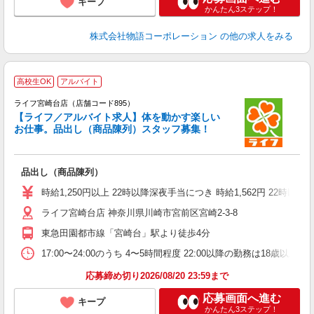
キープ
かんたん3ステップ！
株式会社物語コーポレーション
の他の求人をみる
高校生OK
アルバイト
ライフ宮崎台店（店舗コード895）
【ライフ／アルバイト求人】体を動かす楽しい
お仕事。品出し（商品陳列）スタッフ募集！
品出し（商品陳列）
未
ダ
時給1,250円以上 22時以降深夜手当につき 時給1,562円 22時
昇
ライフ宮崎台店 神奈川県川崎市宮前区宮崎2-3-8
東急田園都市線「宮崎台」駅より徒歩4分
17:00〜24:00のうち 4〜5時間程度 22:00以降の勤務は1
応募締め切り2026/08/20 23:59まで
応募画面へ進む
キープ
かんたん3ステップ！