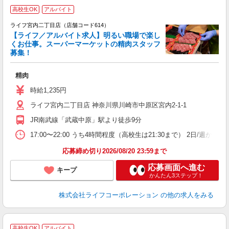
高校生OK
アルバイト
ライフ宮内二丁目店（店舗コード614）
【ライフ／アルバイト求人】明るい職場で楽し
くお仕事。スーパーマーケットの精肉スタッフ
募集！
精肉
未
ダ
時給1,235円
昇
ライフ宮内二丁目店 神奈川県川崎市中原区宮内2-1-1
K
JR南武線「武蔵中原」駅より徒歩9分
17:00〜22:00 うち4時間程度（高校生は21:30まで） 2日/
応募締め切り2026/08/20 23:59まで
応募画面へ進む
キープ
かんたん3ステップ！
株式会社ライフコーポレーション
の他の求人をみる
高校生OK
アルバイト