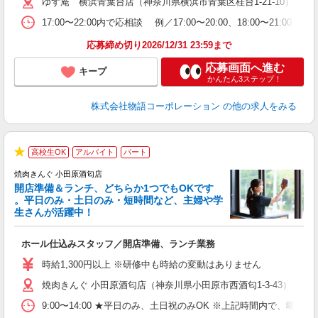
ゆず庵 横浜青葉台店（神奈川県横浜市青葉区桂台1-21-10）
n
の
17:00〜22:00内で応相談 例／17:00〜20:00、18:0
上
な
応募締め切り2026/12/31 23:59まで
応募画面へ進む
キープ
かんたん3ステップ！
株式会社物語コーポレーション
の他の求人をみる
高校生OK
アルバイト
パート
★
焼肉きんぐ 小田原酒匂店
開店準備＆ランチ、どちらか1つでもOKです
。平日のみ・土日のみ・短時間など、主婦や学
生さんが活躍中！
き
ホール仕込みスタッフ／開店準備、ランチ業務
入
活
時給1,300円以上 ※研修中も時給の変動はありません
（
焼肉きんぐ 小田原酒匂店（神奈川県小田原市西酒匂1-3-43）
中
自
9:00〜14:00 ★平日のみ、土日祝のみOK ※上記時間内で
業