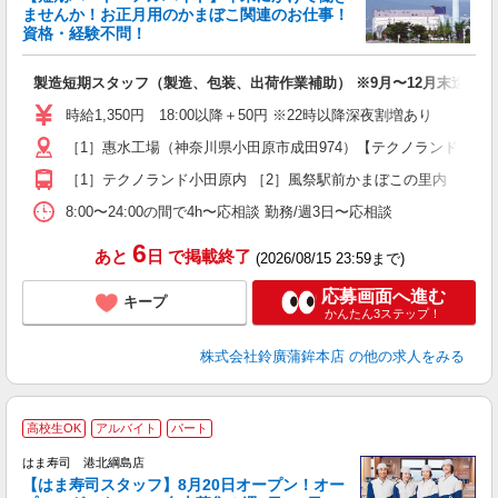
ませんか！お正月用のかまぼこ関連のお仕事！
ふ
資格・経験不問！
未
主
製造短期スタッフ（製造、包装、出荷作業補助） ※9月〜12月末迄の短
～
（
時給1,350円 18:00以降＋50円 ※22時以降深夜割増あり
ク
［1］惠水工場（神奈川県小田原市成田974）【テクノランド小田
［1］テクノランド小田原内 ［2］風祭駅前かまぼこの里内
8:00〜24:00の間で4h〜応相談 勤務/週3日〜応相談
6
あと
日
で掲載終了
(2026/08/15 23:59まで)
応募画面へ進む
キープ
かんたん3ステップ！
株式会社鈴廣蒲鉾本店
の他の求人をみる
高校生OK
アルバイト
パート
はま寿司 港北綱島店
【はま寿司スタッフ】8月20日オープン！オー