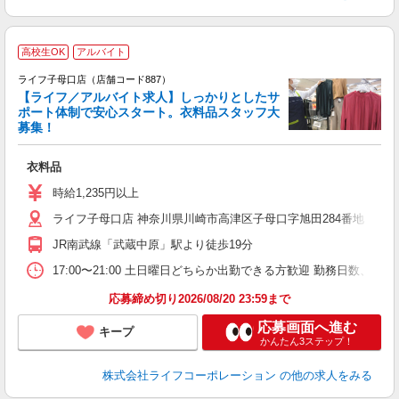
高校生OK
アルバイト
ライフ子母口店（店舗コード887）
【ライフ／アルバイト求人】しっかりとしたサ
ポート体制で安心スタート。衣料品スタッフ大
募集！
衣料品
未
ダ
時給1,235円以上
昇
ライフ子母口店 神奈川県川崎市高津区子母口字旭田284番地
JR南武線「武蔵中原」駅より徒歩19分
17:00〜21:00 土日曜日どちらか出勤できる方歓迎 勤務日数、
応募締め切り2026/08/20 23:59まで
応募画面へ進む
キープ
かんたん3ステップ！
株式会社ライフコーポレーション
の他の求人をみる