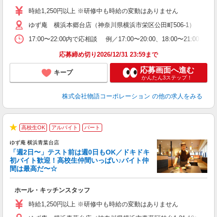
活
時給1,250円以上 ※研修中も時給の変動はありません
（
ゆず庵 横浜本郷台店（神奈川県横浜市栄区公田町506-1）
n
の
17:00〜22:00内で応相談 例／17:00〜20:00、18:0
上
な
応募締め切り2026/12/31 23:59まで
応募画面へ進む
キープ
かんたん3ステップ！
株式会社物語コーポレーション
の他の求人をみる
高校生OK
アルバイト
パート
★
ゆず庵 横浜青葉台店
「週2日〜」テスト前は週0日もOK／ドキドキ
初バイト歓迎！高校生仲間いっぱい♪バイト仲
間は最高だ〜☆
し
ホール・キッチンスタッフ
入
活
時給1,250円以上 ※研修中も時給の変動はありません
（