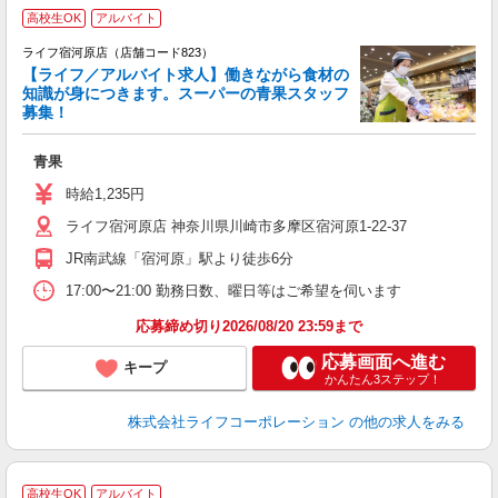
高校生OK
アルバイト
ライフ宿河原店（店舗コード823）
【ライフ／アルバイト求人】働きながら食材の
知識が身につきます。スーパーの青果スタッフ
募集！
旬
青果
未
ダ
時給1,235円
昇
ライフ宿河原店 神奈川県川崎市多摩区宿河原1-22-37
K
JR南武線「宿河原」駅より徒歩6分
17:00〜21:00 勤務日数、曜日等はご希望を伺います
応募締め切り2026/08/20 23:59まで
応募画面へ進む
キープ
かんたん3ステップ！
株式会社ライフコーポレーション
の他の求人をみる
高校生OK
アルバイト