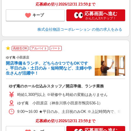
食
応募締め切り2026/12/31 23:59まで
応募画面へ進む
キープ
かんたん3ステップ！
株式会社物語コーポレーション
の他の求人をみる
高校生OK
アルバイト
パート
★
ゆず庵 小田原店
開店準備＆ランチ、どちらか1つでもOKです
。平日のみ・土日のみ・短時間など、主婦や学
生さんが活躍中！
き
ゆず庵のホール仕込みスタッフ／開店準備、ランチ業務
入
活
時給1,300円以上 ※研修中も時給の変動はありません
（
ゆず庵 小田原店（神奈川県小田原市鴨宮636-1）
中
自
9:00〜16:00 ★平日のみ、土日祝のみOK ※上記時間内で
業
食
応募締め切り2026/12/31 23:59まで
応募画面へ進む