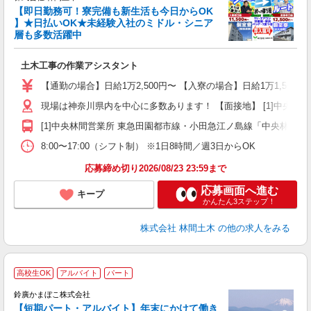
【即日勤務可！寮完備も新生活も今日からOK
り
】★日払いOK★未経験入社のミドル・シニア
円
層も多数活躍中
で
土木工事の作業アシスタント
入
場
【通勤の場合】日給1万2,500円〜 【入寮の場合】日給1万1,500円
者
現場は神奈川県内を中心に多数あります！ 【面接地】 [1]中央林間営業
躍
（
[1]中央林間営業所 東急田園都市線・小田急江ノ島線「中央林間駅」
国
8:00〜17:00（シフト制） ※1日8時間／週3日からOK
ボ
応募締め切り2026/08/23 23:59まで
応募画面へ進む
キープ
かんたん3ステップ！
株式会社 林間土木
の他の求人をみる
─
高校生OK
アルバイト
パート
鈴廣かまぼこ株式会社
バ
【短期パート・アルバイト】年末にかけて働き