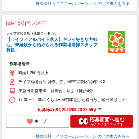
株式会社ライフコーポレーション
の他の求人をみる
高校生OK
アルバイト
ライフ宮崎台店（店舗コード895）
【ライフ／アルバイト求人】キレイ好きな方歓
迎。未経験から始められる作業場清掃スタッフ
募集！
作業場清掃
未
ダ
時給1,250円以上
昇
ライフ宮崎台店 神奈川県川崎市宮前区宮崎2-3-8
東急田園都市線「宮崎台」駅より徒歩4分
17:00〜22:00のうち 4〜5時間程度 勤務日数、曜日等はご希望
応募締め切り2026/08/20 23:59まで
応募画面へ進む
キープ
かんたん3ステップ！
株式会社ライフコーポレーション
の他の求人をみる