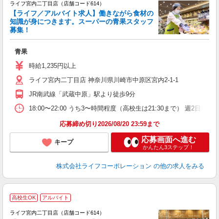
ライフ宮内二丁目店（店舗コード614）
【ライフ／アルバイト求人】働きながら食材の
知識が身につきます。スーパーの青果スタッフ
募集！
旬
青果
未
ダ
時給1,235円以上
昇
ライフ宮内二丁目店 神奈川県川崎市中原区宮内2-1-1
K
JR南武線「武蔵中原」駅より徒歩9分
18:00〜22:00 うち3〜時間程度（高校生は21:30まで） 週2
応募締め切り2026/08/20 23:59まで
応募画面へ進む
キープ
かんたん3ステップ！
株式会社ライフコーポレーション
の他の求人をみる
高校生OK
アルバイト
ライフ宮内二丁目店（店舗コード614）