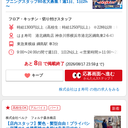
プニングスタッフ80名大募集！週1日、1日2h
〜
げ
相
フロア・キッチン・切り付けスタッフ
履
者
時給1300円以上（高校生：時給1250円以上） ※22時以降：時給16
フ
はま寿司 港北綱島店 神奈川県横浜市港北区綱島東2-6-43
不
勤
東急東横線 綱島駅 車3分
勤
煙
9:00〜24:00の間で週1日、1日2h以上 ≪営業時間≫11:00〜23:
8
あと
日
で掲載終了
(2026/08/17 23:59まで)
応募画面へ進む
キープ
かんたん3ステップ！
株式会社はま寿司
の他の求人をみる
高校生OK
アルバイト
パート
新着
★
株式会社ベルク フォルテ森永橋店
【店内スタッフ】髪色・髪型自由！プライバシ