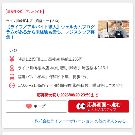
高校生OK
アルバイト
ライフ川崎桜本店（店舗コード813）
【ライフ／アルバイト求人】ウェルカムプログ
ラムがあるから未経験も安心。レジスタッフ募
集！
レジ
未
ダ
時給1,235円以上 高校生 時給1,235円
昇
ライフ川崎桜本店 神奈川県川崎市川崎区桜本2-16-1
K
臨港バス「桜本」停留所下車、徒歩2分。
17:00〜21:45のうち 4時間程度 勤務日数、曜日等はご希望
応募締め切り2026/08/20 23:59まで
応募画面へ進む
キープ
かんたん3ステップ！
株式会社ライフコーポレーション
の他の求人をみる