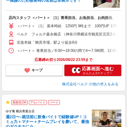
ー保護のため接客時の名前は非表示です！
の
は
り
店内スタッフ ＜パート＞ ［1］青果担当、お魚担当、お肉担当、レジ
未
（
＜パート＞ ［1］ 基本時給 1250円 9時まで 100円UP 1
ル
保
ベルク フォルテ森永橋店 （神奈川県横浜市鶴見区元宮2-1-63）
京急本線「鶴見市場」駅より徒歩8分
＜パート＞ 青果担当／8:00〜18:00の間で4〜7.5時間、12:00〜
応募締め切り2026/08/22 23:59まで
応募画面へ進む
キープ
かんたん3ステップ！
株式会社ベルク
の他の求人をみる
高校生OK
アルバイト
パート
★
ゆず庵 横浜青葉台店
週2日〜♪就活前に飲食バイトで経験値UP！コ
ミュ力＋マナー＋チームプレイを磨いて、最強
のガクチカに☆