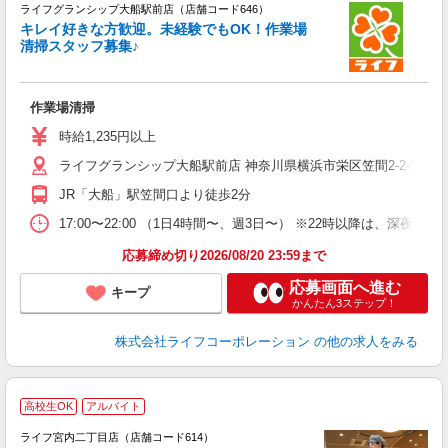
ライフグランシップ大船駅前店（店舗コード646）
キレイ好きな方歓迎。未経験でもOK！作業場
清掃スタッフ募集♪
作業場清掃
未
ダ
時給1,235円以上
昇
ライフグランシップ大船駅前店 神奈川県横浜市栄区笠間2-2-1 GRA
JR「大船」駅笠間口より徒歩2分
17:00〜22:00 （1日4時間〜、週3日〜） ※22時以降は、深
応募締め切り2026/08/20 23:59まで
応募画面へ進む
キープ
かんたん3ステップ！
株式会社ライフコーポレーション
の他の求人をみる
高校生OK
アルバイト
ライフ宮内二丁目店（店舗コード614）