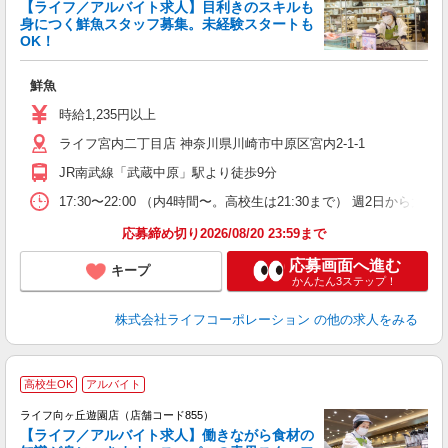
【ライフ／アルバイト求人】目利きのスキルも
身につく鮮魚スタッフ募集。未経験スタートも
OK！
鮮魚
未
ダ
時給1,235円以上
昇
ライフ宮内二丁目店 神奈川県川崎市中原区宮内2-1-1
JR南武線「武蔵中原」駅より徒歩9分
17:30〜22:00 （内4時間〜。高校生は21:30まで） 週2日か
応募締め切り2026/08/20 23:59まで
応募画面へ進む
キープ
かんたん3ステップ！
株式会社ライフコーポレーション
の他の求人をみる
高校生OK
アルバイト
ライフ向ヶ丘遊園店（店舗コード855）
【ライフ／アルバイト求人】働きながら食材の