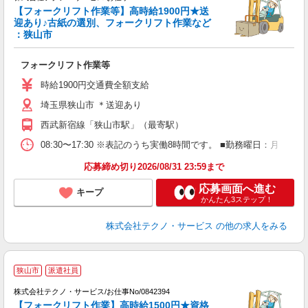
【フォークリフト作業等】高時給1900円★送
迎あり♪古紙の選別、フォークリフト作業など
：狭山市
レ
フォークリフト作業等
履
ラ
時給1900円交通費全額支給
O
埼玉県狭山市 ＊送迎あり
格
西武新宿線「狭山市駅」（最寄駅）
08:30〜17:30 ※表記のうち実働8時間です。 ■勤務曜日：月
応募締め切り2026/08/31 23:59まで
応募画面へ進む
キープ
かんたん3ステップ！
株式会社テクノ・サービス
の他の求人をみる
狭山市
派遣社員
株式会社テクノ・サービス/お仕事No/0842394
【フォークリフト作業】高時給1500円★資格