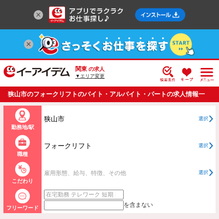
関東
の求人
▼エリア変更
狭山市のフォークリフトのバイト・アルバイト・パートの求人情報一
覧
狭山市
選択
勤務地/駅
フォークリフト
選択
職種
雇用形態、給与、特徴、その他
選択
こだわり
を含まない
フリーワード