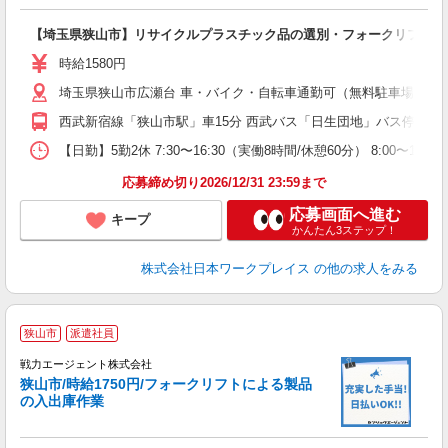
有
【埼玉県狭山市】リサイクルプラスチック品の選別・フォークリフト/時給
即
中
時給1580円
分
埼玉県狭山市広瀬台 車・バイク・自転車通勤可（無料駐車場有 ※敷
西武新宿線「狭山市駅」車15分 西武バス「日生団地」バス停下車
【日勤】5勤2休 7:30〜16:30（実働8時間/休憩60分） 8:00〜16:
応募締め切り2026/12/31 23:59まで
応募画面へ進む
キープ
かんたん3ステップ！
株式会社日本ワークプレイス
の他の求人をみる
＼
狭山市
派遣社員
戦力エージェント株式会社
狭山市/時給1750円/フォークリフトによる製品
K
の入出庫作業
履
ブ