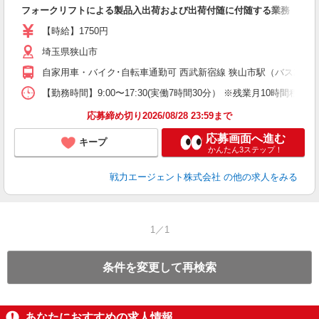
フォークリフトによる製品入出荷および出荷付随に付随する業務
あ
【時給】1750円
埼玉県狭山市
自家用車・バイク･自転車通勤可 西武新宿線 狭山市駅（バス20
【勤務時間】9:00〜17:30(実働7時間30分） ※残業月10時間程
応募締め切り2026/08/28 23:59まで
応募画面へ進む
キープ
かんたん3ステップ！
戦力エージェント株式会社
の他の求人をみる
1／1
条件を変更して再検索
あなたにおすすめの求人情報