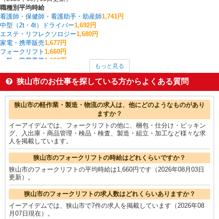
職種別平均時給
看護師・保健師・看護助手・助産師
1,741円
中型（2t・4t）ドライバー
1,692円
エステ・リフレクソロジー
1,680円
家電・携帯販売
1,677円
フォークリフト
1,660円
一般・営業事務
1,660円
もっと見る
その他教育・保育
1,600円
その他清掃・警備・ビルメンテナンス
1,600円
狭山市のお仕事を探している方からよくある質問
その他介護・福祉
1,550円
介護職・ヘルパー
1,513円
狭山市の他の職種の平均時給を見る
狭山市の軽作業・製造・物流の求人は、他にどのようなものがあり
ますか？
イーアイデムでは、フォークリフトの他に、梱包・仕分け・ピッキン
グ、入出庫・商品管理・検品・検査、製造・組立・加工など様々な求
人を掲載しています。
狭山市のフォークリフトの時給はどれくらいですか？
狭山市のフォークリフトの平均時給は1,660円です（2026年08月03日
更新）。
狭山市のフォークリフトの求人数はどれくらいありますか？
イーアイデムでは、狭山市で7件の求人を掲載しています（2026年08
月07日現在）。