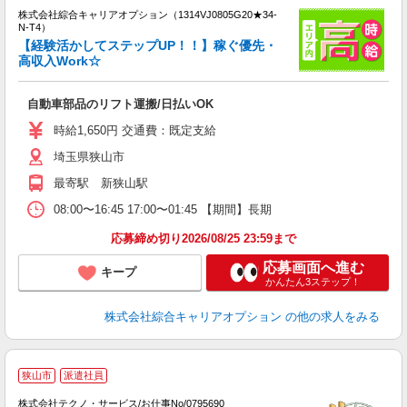
株式会社綜合キャリアオプション（1314VJ0805G20★34-
N-T4）
【経験活かしてステップUP！！】稼ぐ優先・
高収入Work☆
得
入
自動車部品のリフト運搬/日払いOK
分
新
時給1,650円 交通費：既定支給
由
埼玉県狭山市
制
最寄駅 新狭山駅
08:00〜16:45 17:00〜01:45 【期間】長期
応募締め切り2026/08/25 23:59まで
応募画面へ進む
キープ
かんたん3ステップ！
株式会社綜合キャリアオプション
の他の求人をみる
狭山市
派遣社員
株式会社テクノ・サービス/お仕事No/0795690