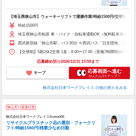
有
【埼玉県狭山市】ウォーキーリフトで運搬作業/時給1500円/交替制/日勤
履
日
時給1500円
通
埼玉県狭山市柏原 車・バイク・自転車通勤OK（無料駐車場有 ※敷地
西武新宿線「狭山市駅」バス30分 ※西武バス「日生団地」バス停
【交替制】5勤2休2交替 1直：8:00〜17:00（実働7時間55分/休憩65
応募締め切り2026/12/31 23:59まで
応募画面へ進む
キープ
かんたん3ステップ！
株式会社日本ワークプレイス
の他の求人をみる
■
狭山市
派遣社員
株式会社日本ワークプレイス/Iruma406
リサイクルプラスチック品の選別・フォークリ
だ
フト/時給1580円/残業少なめ日勤