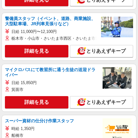
警備員スタッフ（イベント、道路、商業施設、
大型駐車場、JR列車見張りなど）
日給 11,000円〜12,100円
栃木市・小山市・さいたま市西区・さいたま市岩槻区・久喜市・蓮田
詳細を見る
とりあえずキープ
マイクロバスにて教習所に通う生徒の送迎ドラ
イバー
日給 15,850円
箕面市
詳細を見る
とりあえずキープ
スーパー資材の仕分け作業スタッフ
時給 1,350円
船橋市