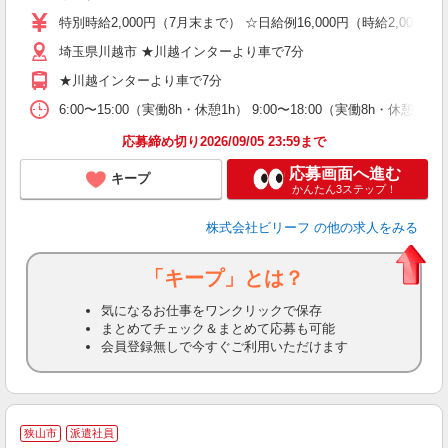
ブ
特別時給2,000円（7月末まで） ☆日給例16,000円（時給2,000円×
収
埼玉県川越市 ★川越インターより車で7分
勤
分
★川越インターより車で7分
満
6:00〜15:00（実働8h・休憩1h） 9:00〜18:00（実働8h・
応募締め切り2026/09/05 23:59まで
応募画面へ進む
キープ
かんたん3ステップ！
株式会社ビリーフ
の他の求人をみる
「キープ」とは？
気になるお仕事をワンクリックで保存
まとめてチェック＆まとめて応募も可能
会員登録無しで今すぐご利用いただけます
≪
狭山市
派遣社員
い