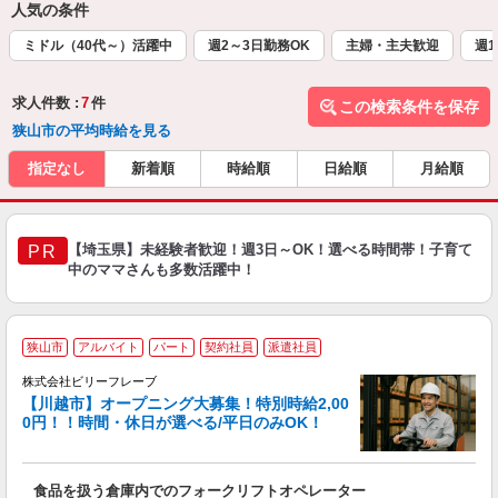
人気の条件
ミドル（40代～）活躍中
週2～3日勤務OK
主婦・主夫歓迎
週1
求人件数 :
7
件
この検索条件を保存
狭山市の平均時給を見る
指定なし
新着順
時給順
日給順
月給順
【埼玉県】未経験者歓迎！週3日～OK！選べる時間帯！子育て
PR
中のママさんも多数活躍中！
狭山市
アルバイト
パート
契約社員
派遣社員
株式会社ビリーフレーブ
キ
【川越市】オープニング大募集！特別時給2,00
0円！！時間・休日が選べる/平日のみOK！
待
入
た
食品を扱う倉庫内でのフォークリフトオペレーター
第