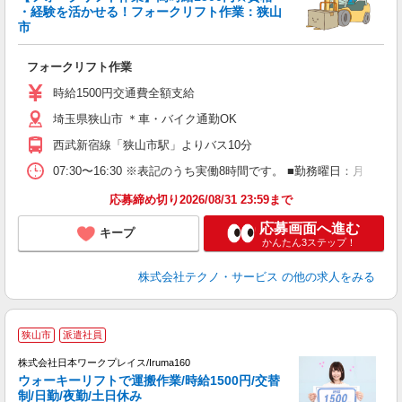
・経験を活かせる！フォークリフト作業：狭山
市
社
フォークリフト作業
履
ラ
時給1500円交通費全額支給
勤
埼玉県狭山市 ＊車・バイク通勤OK
西武新宿線「狭山市駅」よりバス10分
07:30〜16:30 ※表記のうち実働8時間です。 ■勤務曜日：月
応募締め切り2026/08/31 23:59まで
応募画面へ進む
キープ
かんたん3ステップ！
株式会社テクノ・サービス
の他の求人をみる
■
狭山市
派遣社員
株式会社日本ワークプレイス/Iruma160
ウォーキーリフトで運搬作業/時給1500円/交替
だ
制/日勤/夜勤/土日休み