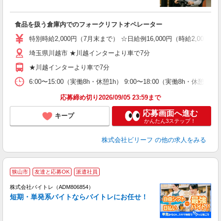
待
入
た
食品を扱う倉庫内でのフォークリフトオペレーター
第
ブ
特別時給2,000円（7月末まで） ☆日給例16,000円（時給2,000円×
収
埼玉県川越市 ★川越インターより車で7分
勤
分
★川越インターより車で7分
満
6:00〜15:00（実働8h・休憩1h） 9:00〜18:00（実働8h・
応募締め切り2026/09/05 23:59まで
応募画面へ進む
キープ
かんたん3ステップ！
株式会社ビリーフ
の他の求人をみる
狭山市
友達と応募OK
派遣社員
ィ
株式会社バイトレ（ADM806854）
短期・単発系バイトならバイトレにお任せ！