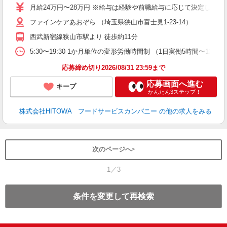
e
月給24万円〜28万円 ※給与は経験や前職給与に応じて決定します。
ファインケアあおぞら （埼玉県狭山市富士見1-23-14）
迎
ル
西武新宿線狭山市駅より 徒歩約11分
り
煙
5:30〜19:30 1か月単位の変形労働時間制 （1日実働5時間〜12時間） 
食
応募締め切り2026/08/31 23:59まで
応募画面へ進む
キープ
かんたん3ステップ！
株式会社HITOWA フードサービスカンパニー
の他の求人をみる
次のページへ
1／3
条件を変更して再検索