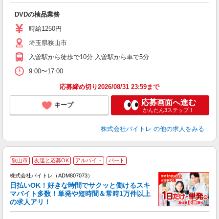
い
DVDの検品業務
即
活
時給1250円
（
埼玉県狭山市
煙
週
入曽駅から徒歩で10分 入曽駅から車で5分
9:00〜17:00
応募締め切り2026/08/31 23:59まで
応募画面へ進む
キープ
かんたん3ステップ！
株式会社バイトレ
の他の求人をみる
狭山市
友達と応募OK
アルバイト
パート
株式会社バイトレ（ADM807073）
く
日払いOK！好きな時間でサクッと働けるスキ
マバイト多数！単発や短時間＆常時1万件以上
☆
の求人アリ！
験