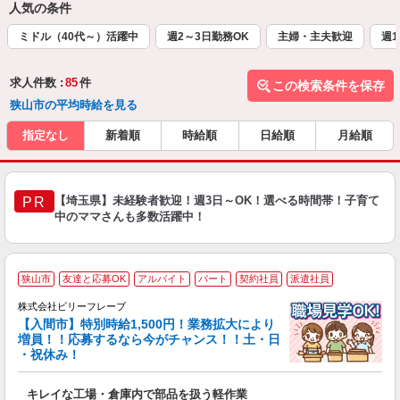
人気の条件
ミドル（40代～）活躍中
週2～3日勤務OK
主婦・主夫歓迎
週1
求人件数 :
85
件
この検索条件を保存
狭山市の平均時給を見る
指定なし
新着順
時給順
日給順
月給順
【埼玉県】未経験者歓迎！週3日～OK！選べる時間帯！子育て
PR
中のママさんも多数活躍中！
狭山市
友達と応募OK
アルバイト
パート
契約社員
派遣社員
き
株式会社ビリーフレーブ
女
【入間市】特別時給1,500円！業務拡大により
増員！！応募するなら今がチャンス！！土・日
り
・祝休み！
入
た
キレイな工場・倉庫内で部品を扱う軽作業
第