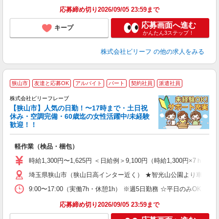
応募締め切り2026/09/05 23:59まで
応募画面へ進む
キープ
かんたん3ステップ！
株式会社ビリーフ
の他の求人をみる
狭山市
友達と応募OK
アルバイト
パート
契約社員
派遣社員
き
株式会社ビリーフレーブ
【狭山市】人気の日勤！〜17時まで・土日祝
す
休み・空調完備・60歳迄の女性活躍中/未経験
入
歓迎！！
た
第
軽作業（検品・梱包）
ブ
払
時給1,300円〜1,625円 ＜日給例＞9,100円（時給1,300円×7ｈ）
自
埼玉県狭山市（狭山日高インター近く） ★智光山公園より車で5分
通
9:00〜17:00（実働7h・休憩1h） ※週5日勤務 ☆平日のみOK
応募締め切り2026/09/05 23:59まで