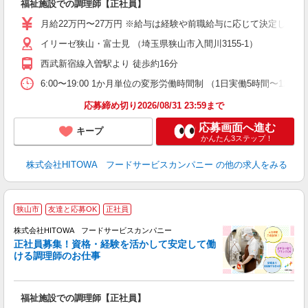
福祉施設での調理師【正社員】
朝
e
月給22万円〜27万円 ※給与は経験や前職給与に応じて決定します。
イリーゼ狭山・富士見 （埼玉県狭山市入間川3155-1）
迎
ル
西武新宿線入曽駅より 徒歩約16分
り
煙
6:00〜19:00 1か月単位の変形労働時間制 （1日実働5時間〜12時間） シフ
食
応募締め切り2026/08/31 23:59まで
応募画面へ進む
キープ
かんたん3ステップ！
株式会社HITOWA フードサービスカンパニー
の他の求人をみる
狭山市
友達と応募OK
正社員
務
株式会社HITOWA フードサービスカンパニー
正社員募集！資格・経験を活かして安定して働
ける調理師のお仕事
食
の
福祉施設での調理師【正社員】
朝