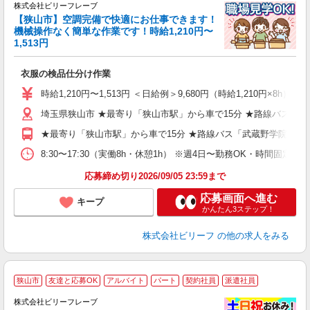
株式会社ビリーフレーブ
い
【狭山市】空調完備で快適にお仕事できます！
中
機械操作なく簡単な作業です！時給1,210円〜
勤
1,513円
入
た
衣服の検品仕分け作業
第
ブ
時給1,210円〜1,513円 ＜日給例＞9,680円（時給1,210円×8h） 
払
埼玉県狭山市 ★最寄り「狭山市駅」から車で15分 ★路線バス「
勤
支
★最寄り「狭山市駅」から車で15分 ★路線バス「武蔵野学院大学
8:30〜17:30（実働8h・休憩1h） ※週4日〜勤務OK・時間固定シ
応募締め切り2026/09/05 23:59まで
応募画面へ進む
キープ
かんたん3ステップ！
株式会社ビリーフ
の他の求人をみる
狭山市
友達と応募OK
アルバイト
パート
契約社員
派遣社員
株式会社ビリーフレーブ