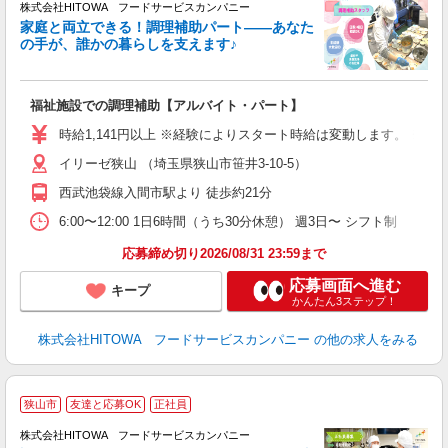
株式会社HITOWA フードサービスカンパニー
家庭と両立できる！調理補助パート――あなた
の手が、誰かの暮らしを支えます♪
し
ン
福祉施設での調理補助【アルバイト・パート】
朝
接
時給1,141円以上 ※経験によりスタート時給は変動します。 ※
者
イリーゼ狭山 （埼玉県狭山市笹井3-10-5）
リ
ー
西武池袋線入間市駅より 徒歩約21分
煙
6:00〜12:00 1日6時間（うち30分休憩） 週3日〜 シフト制
助
応募締め切り2026/08/31 23:59まで
応募画面へ進む
キープ
かんたん3ステップ！
株式会社HITOWA フードサービスカンパニー
の他の求人をみる
狭山市
友達と応募OK
正社員
株式会社HITOWA フードサービスカンパニー