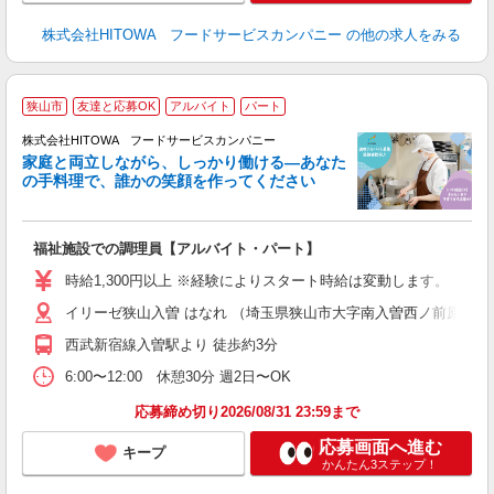
株式会社HITOWA フードサービスカンパニー
の他の求人をみる
狭山市
友達と応募OK
アルバイト
パート
ー
株式会社HITOWA フードサービスカンパニー
家庭と両立しながら、しっかり働ける―あなた
の手料理で、誰かの笑顔を作ってください
て
福祉施設での調理員【アルバイト・パート】
朝
面
時給1,300円以上 ※経験によりスタート時給は変動します。 ※
イリーゼ狭山入曽 はなれ （埼玉県狭山市大字南入曽西ノ前原877番
フ
ダ
西武新宿線入曽駅より 徒歩約3分
分
6:00〜12:00 休憩30分 週2日〜OK
補
応募締め切り2026/08/31 23:59まで
応募画面へ進む
キープ
かんたん3ステップ！