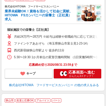
株式会社HITOWA フードサービスカンパニー
業界未経験OK！資格を活かして社会に貢献、
が
HITOWA FSカンパニーの栄養士（正社員）
朝
求人
e
福祉施設での栄養士【正社員】
迎
ル
月給24万円〜28万円 ※給与は経験や前職給与に応じて決定します。
り
ファインケアあおぞら （埼玉県狭山市富士見1-23-14）
煙
食
西武新宿線狭山市駅より 徒歩約11分
5:30〜19:30 1か月単位の変形労働時間制 （1日実働5時間〜12時間） 
応募締め切り2026/08/31 23:59まで
応募画面へ進む
キープ
かんたん3ステップ！
株式会社HITOWA フードサービスカンパニー
の他の求人をみる
狭山市
友達と応募OK
アルバイト
パート
調