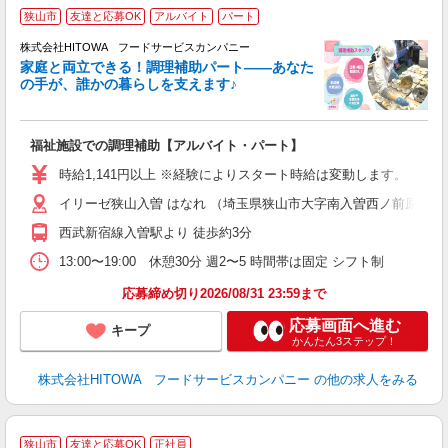
狭山市
友達と応募OK
アルバイト
パート
調
株式会社HITOWA フードサービスカンパニー
家庭と両立できる！調理補助パート――あなた
の手が、誰かの暮らしを支えます♪
し
ン
福祉施設での調理補助【アルバイト・パート】
昼
W
時給1,141円以上 ※経験によりスタート時給は変動します。 ※
イリーゼ狭山入曽 はなれ （埼玉県狭山市大字南入曽西ノ前原877番
迎
ル
西武新宿線入曽駅より 徒歩約3分
り
煙
13:00〜19:00 休憩30分 週2〜5 時間帯は固定 シフト制
食
応募締め切り2026/08/31 23:59まで
応募画面へ進む
キープ
かんたん3ステップ！
株式会社HITOWA フードサービスカンパニー
の他の求人をみる
ホ
狭山市
友達と応募OK
正社員