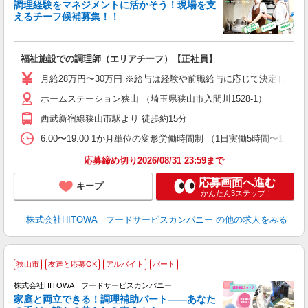
調理経験をマネジメントに活かそう！現場を支
えるチーフ候補募集！！
の
福祉施設での調理師（エリアチーフ）【正社員】
朝
e
月給28万円〜30万円 ※給与は経験や前職給与に応じて決定します。
ホームステーション狭山 （埼玉県狭山市入間川1528-1）
迎
ル
西武新宿線狭山市駅より 徒歩約15分
り
煙
6:00〜19:00 1か月単位の変形労働時間制 （1日実働5時間〜12時間） シフ
食
応募締め切り2026/08/31 23:59まで
応募画面へ進む
キープ
かんたん3ステップ！
株式会社HITOWA フードサービスカンパニー
の他の求人をみる
狭山市
友達と応募OK
アルバイト
パート
調
株式会社HITOWA フードサービスカンパニー
家庭と両立できる！調理補助パート――あなた