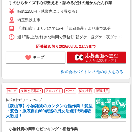
手のひらサイズ中心◎数える・詰めるだけの超かんたん作業
即
活
時給1258円（就業先により異なる）
（
埼玉県狭山市
短
K
「狭山市」よりバスで15分 「武蔵高萩」より車で18分
日
髪
週1日以上/お好きな時間で勤務◎ 朝ダケ・昼ダケ・夜ダケ・夜勤など、 ご自
応募締め切り2026/08/31 23:59まで
応募画面へ進む
キープ
かんたん3ステップ！
株式会社バイトレ
の他の求人をみる
狭山市
友達と応募OK
アルバイト
パート
契約社員
派遣社員
株式会社ビリーフセレブ
い
【狭山市】小物雑貨のカンタンな軽作業！髪型
・髪色・服装自由/60歳迄の男女活躍中/未経験
応
大歓迎！
入
卒
小物雑貨の簡単なピッキング・梱包作業
（