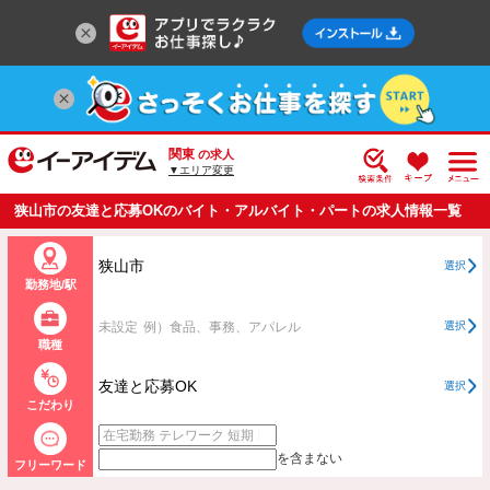
関東
の求人
▼エリア変更
狭山市の友達と応募OKのバイト・アルバイト・パートの求人情報一覧
狭山市
選択
勤務地/駅
未設定
例）食品、事務、アパレル
選択
職種
友達と応募OK
選択
こだわり
を含まない
フリーワード