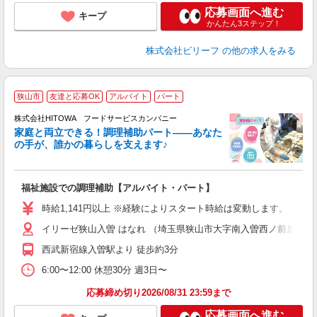
応募画面へ進む
キープ
かんたん3ステップ！
株式会社ビリーフ
の他の求人をみる
狭山市
友達と応募OK
アルバイト
パート
調
株式会社HITOWA フードサービスカンパニー
家庭と両立できる！調理補助パート――あなた
の手が、誰かの暮らしを支えます♪
し
ン
福祉施設での調理補助【アルバイト・パート】
朝
接
時給1,141円以上 ※経験によりスタート時給は変動します。 ※
者
イリーゼ狭山入曽 はなれ （埼玉県狭山市大字南入曽西ノ前原877番
リ
ー
西武新宿線入曽駅より 徒歩約3分
煙
6:00〜12:00 休憩30分 週3日〜
助
応募締め切り2026/08/31 23:59まで
応募画面へ進む