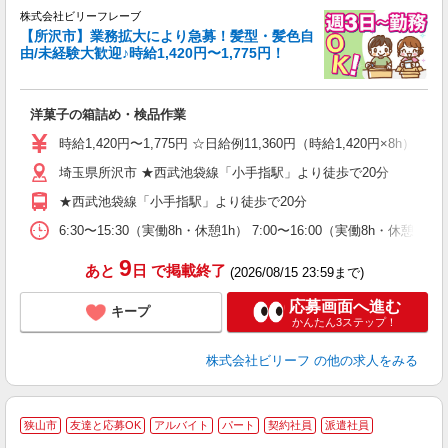
で
株式会社ビリーフレーブ
ろ
【所沢市】業務拡大により急募！髪型・髪色自
由/未経験大歓迎♪時給1,420円〜1,775円！
に
入
た
洋菓子の箱詰め・検品作業
第
ブ
時給1,420円〜1,775円 ☆日給例11,360円（時給1,420円×8h） 
収
埼玉県所沢市 ★西武池袋線「小手指駅」より徒歩で20分
色
未
★西武池袋線「小手指駅」より徒歩で20分
6:30〜15:30（実働8h・休憩1h） 7:00〜16:00（実働8h・休憩1h
9
あと
日
で掲載終了
(2026/08/15 23:59まで)
応募画面へ進む
キープ
かんたん3ステップ！
株式会社ビリーフ
の他の求人をみる
狭山市
友達と応募OK
アルバイト
パート
契約社員
派遣社員