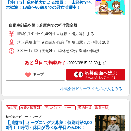
す
【狭山市】業務拡大による増員！ 未経験でも
い
大歓迎！18歳〜60歳までの男女活躍中！
た
入
た
自動車部品を扱う倉庫内での軽作業全般
第
ブ
時給1,170円〜1,463円 ※経験・能力等による
収
埼玉県狭山市 ★西武新宿線「新狭山駅」より徒歩10分
禁
残
8:30〜17:30（実働8h） ◎休憩60分 ※週5日勤務
9
あと
日
で掲載終了
(2026/08/15 23:59まで)
応募画面へ進む
キープ
かんたん3ステップ！
株式会社ビリーフ
の他の求人をみる
狭山市
友達と応募OK
アルバイト
パート
契約社員
派遣社員
株式会社ビリーフレーブ
キ
【川越市】オープニング大募集！特別時給2,00
0円！！時間・休日が選べる/平日のみOK！