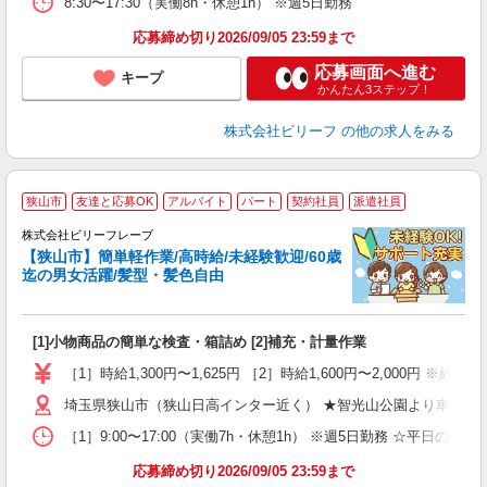
8:30〜17:30（実働8h・休憩1h） ※週5日勤務
応募締め切り2026/09/05 23:59まで
応募画面へ進む
キープ
かんたん3ステップ！
株式会社ビリーフ
の他の求人をみる
狭山市
友達と応募OK
アルバイト
パート
契約社員
派遣社員
歓
株式会社ビリーフレーブ
た
【狭山市】簡単軽作業/高時給/未経験歓迎/60歳
入
迄の男女活躍/髪型・髪色自由
た
第
ブ
[1]小物商品の簡単な検査・箱詰め [2]補充・計量作業
払
イ
［1］時給1,300円〜1,625円 ［2］時給1,600円〜2,000円 ※経
埼玉県狭山市（狭山日高インター近く） ★智光山公園より車で5分
［1］9:00〜17:00（実働7h・休憩1h） ※週5日勤務 ☆平日のみOK 
応募締め切り2026/09/05 23:59まで