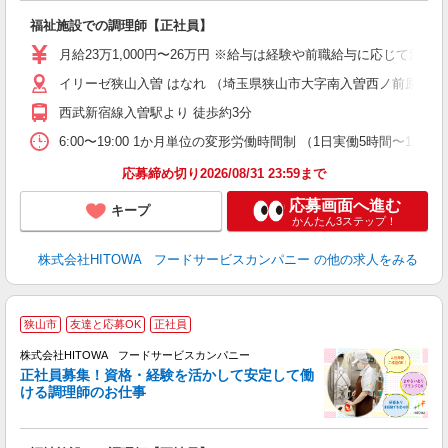
の
福祉施設での調理師【正社員】
朝
e
月給23万1,000円〜26万円 ※給与は経験や前職給与に応じて決定
イリーゼ狭山入曽 はなれ （埼玉県狭山市大字南入曽西ノ前原877番
迎
ル
西武新宿線入曽駅より 徒歩約3分
り
煙
6:00〜19:00 1か月単位の変形労働時間制 （1日実働5時間〜12時間） シフ
食
応募締め切り2026/08/31 23:59まで
応募画面へ進む
キープ
かんたん3ステップ！
株式会社HITOWA フードサービスカンパニー
の他の求人をみる
狭山市
友達と応募OK
正社員
務
株式会社HITOWA フードサービスカンパニー
正社員募集！資格・経験を活かして安定して働
ける調理師のお仕事
食
の