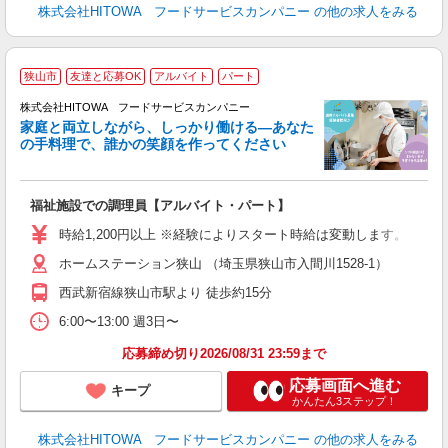
株式会社HITOWA フードサービスカンパニー
の他の求人をみる
狭山市
友達と応募OK
アルバイト
パート
ー
株式会社HITOWA フードサービスカンパニー
家庭と両立しながら、しっかり働ける―あなた
の手料理で、誰かの笑顔を作ってください
て
福祉施設での調理員【アルバイト・パート】
朝
相
時給1,200円以上 ※経験によりスタート時給は変動します。 ※
験
ホームステーション狭山 （埼玉県狭山市入間川1528-1）
主
躍
西武新宿線狭山市駅より 徒歩約15分
由
6:00〜13:00 週3日〜
な
応募締め切り2026/08/31 23:59まで
応募画面へ進む
キープ
かんたん3ステップ！
株式会社HITOWA フードサービスカンパニー
の他の求人をみる