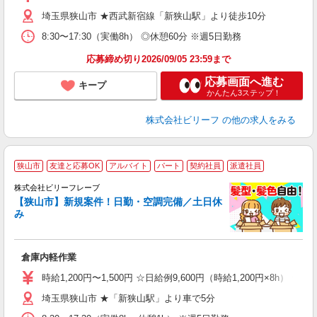
収
埼玉県狭山市 ★西武新宿線「新狭山駅」より徒歩10分
禁
残
8:30〜17:30（実働8h） ◎休憩60分 ※週5日勤務
応募締め切り2026/09/05 23:59まで
応募画面へ進む
キープ
かんたん3ステップ！
株式会社ビリーフ
の他の求人をみる
狭山市
友達と応募OK
アルバイト
パート
契約社員
派遣社員
こ
株式会社ビリーフレーブ
男
【狭山市】新規案件！日勤・空調完備／土日休
み
ま
入
た
倉庫内軽作業
第
ブ
時給1,200円〜1,500円 ☆日給例9,600円（時給1,200円×8h） ☆
収
埼玉県狭山市 ★「新狭山駅」より車で5分
髪
残