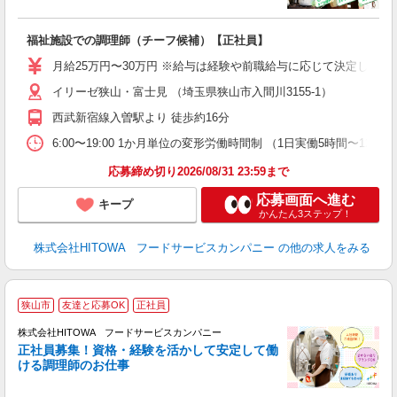
の
福祉施設での調理師（チーフ候補）【正社員】
朝
e
月給25万円〜30万円 ※給与は経験や前職給与に応じて決定します。
イリーゼ狭山・富士見 （埼玉県狭山市入間川3155-1）
迎
ル
西武新宿線入曽駅より 徒歩約16分
り
煙
6:00〜19:00 1か月単位の変形労働時間制 （1日実働5時間〜12時間） シフ
食
応募締め切り2026/08/31 23:59まで
応募画面へ進む
キープ
かんたん3ステップ！
株式会社HITOWA フードサービスカンパニー
の他の求人をみる
狭山市
友達と応募OK
正社員
務
株式会社HITOWA フードサービスカンパニー
正社員募集！資格・経験を活かして安定して働
ける調理師のお仕事
食