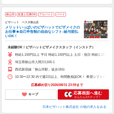
狭山市
友達と応募OK
アルバイト
パート
ピザハット ベスタ狭山店
メリットいっぱいのピザハットでピザメイクの
お仕事★自己申告制の自由なシフト♪給与前払
いOK！
う
だ
未経験OK！ピザハットピザメイクスタッフ（インストア）
友
躍
時給1,150円以上 平日 時給1,150円以上 土日・祝日 時給1,150円以
（
埼玉県狭山市入間川1165-1
中
ル
西武新宿線「狭山市駅」徒歩18分
険
K
10:30〜22:30 内で週2日以上、時間数相談OK！ 希望シフト
応募締め切り2026/08/31 23:59まで
応募画面へ進む
キープ
かんたん3ステップ！
日本ピザハット株式会社
の他の求人をみる