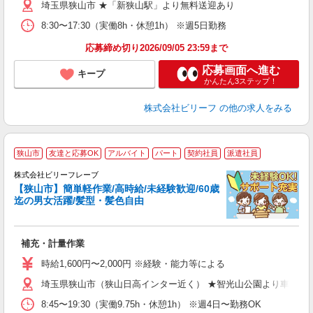
埼玉県狭山市 ★「新狭山駅」より無料送迎あり
ニ
日
8:30〜17:30（実働8h・休憩1h） ※週5日勤務
車
応募締め切り2026/09/05 23:59まで
応募画面へ進む
キープ
かんたん3ステップ！
株式会社ビリーフ
の他の求人をみる
狭山市
友達と応募OK
アルバイト
パート
契約社員
派遣社員
歓
株式会社ビリーフレーブ
た
【狭山市】簡単軽作業/高時給/未経験歓迎/60歳
入
迄の男女活躍/髪型・髪色自由
た
第
ブ
補充・計量作業
払
イ
時給1,600円〜2,000円 ※経験・能力等による
埼玉県狭山市（狭山日高インター近く） ★智光山公園より車で5分
8:45〜19:30（実働9.75h・休憩1h） ※週4日〜勤務OK