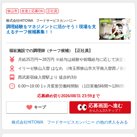
狭山市
友達と応募OK
正社員
株式会社HITOWA フードサービスカンパニー
調理経験をマネジメントに活かそう！現場を支
えるチーフ候補募集！！
の
福祉施設での調理師（チーフ候補）【正社員】
朝
e
月給25万円〜28万円 ※給与は経験や前職給与に応じて決定します。
イリーゼ狭山入曽 はなれ （埼玉県狭山市大字南入曽西ノ前原877番
迎
ル
西武新宿線入曽駅より 徒歩約3分
り
煙
6:00〜19:00 1ヶ月変形労働時間制 （1日実働5時間〜12時間） シフト例 月
食
応募締め切り2026/08/31 23:59まで
応募画面へ進む
キープ
かんたん3ステップ！
株式会社HITOWA フードサービスカンパニー
の他の求人をみる