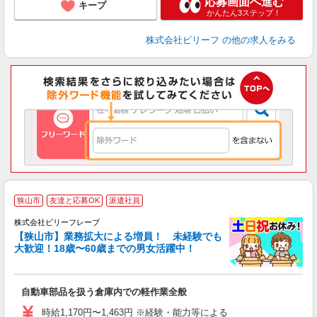
応募画面へ進む
キープ
かんたん3ステップ！
株式会社ビリーフ
の他の求人をみる
狭山市
友達と応募OK
派遣社員
株式会社ビリーフレーブ
す
【狭山市】業務拡大による増員！ 未経験でも
い
大歓迎！18歳〜60歳までの男女活躍中！
た
入
た
自動車部品を扱う倉庫内での軽作業全般
第
ブ
時給1,170円〜1,463円 ※経験・能力等による