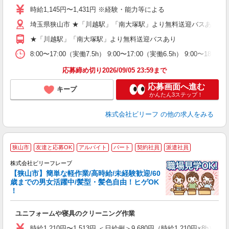
中
時給1,145円〜1,431円 ※経験・能力等による
服
埼玉県狭山市 ★「川越駅」「南大塚駅」より無料送迎バスあり
通
★「川越駅」「南大塚駅」より無料送迎バスあり
8:00〜17:00（実働7.5h） 9:00〜17:00（実働6.5h） 9:0
応募締め切り2026/09/05 23:59まで
応募画面へ進む
キープ
かんたん3ステップ！
株式会社ビリーフ
の他の求人をみる
狭山市
友達と応募OK
アルバイト
パート
契約社員
派遣社員
株式会社ビリーフレーブ
を
【狭山市】簡単な軽作業/高時給/未経験歓迎/60
歳までの男女活躍中/髪型・髪色自由！ヒゲOK
て
！
入
た
ユニフォームや寝具のクリーニング作業
第
ブ
時給1,210円〜1,513円 ＜日給例＞9,680円（時給1,210円×8h） 