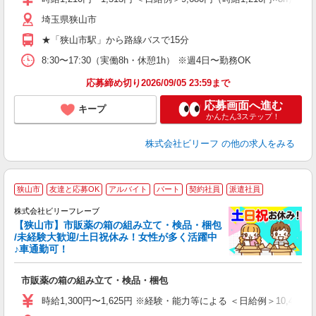
払
埼玉県狭山市
勤
支
★「狭山市駅」から路線バスで15分
8:30〜17:30（実働8h・休憩1h） ※週4日〜勤務OK
応募締め切り2026/09/05 23:59まで
応募画面へ進む
キープ
かんたん3ステップ！
株式会社ビリーフ
の他の求人をみる
狭山市
友達と応募OK
アルバイト
パート
契約社員
派遣社員
株式会社ビリーフレーブ
要
【狭山市】市販薬の箱の組み立て・検品・梱包
/未経験大歓迎/土日祝休み！女性が多く活躍中
♪車通勤可！
ま
入
市販薬の箱の組み立て・検品・梱包
た
第
時給1,300円〜1,625円 ※経験・能力等による ＜日給例＞10,400円（時
ブ