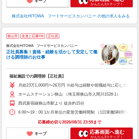
キープ
かんたん3ステップ！
株式会社HITOWA フードサービスカンパニー
の他の求人をみる
狭山市
友達と応募OK
正社員
務
株式会社HITOWA フードサービスカンパニー
正社員募集！資格・経験を活かして安定して働
ける調理師のお仕事
食
の
福祉施設での調理師【正社員】
朝
e
月給23万1,000円〜26万円 ※給与は経験や前職給与に応じて決定
ホームステーション狭山 （埼玉県狭山市入間川1528-1）
迎
ル
西武新宿線狭山市駅より 徒歩約15分
り
煙
6:00〜19：00 1か月単位の変形労働時間制 （1日実働5時間〜12時間） シフ
食
応募締め切り2026/08/31 23:59まで
応募画面へ進む
キープ
かんたん3ステップ！