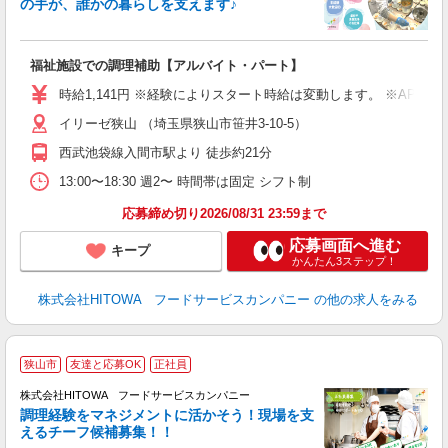
の手が、誰かの暮らしを支えます♪
し
ン
福祉施設での調理補助【アルバイト・パート】
昼
W
時給1,141円 ※経験によりスタート時給は変動します。 ※AP
イリーゼ狭山 （埼玉県狭山市笹井3-10-5）
迎
ル
西武池袋線入間市駅より 徒歩約21分
り
煙
13:00〜18:30 週2〜 時間帯は固定 シフト制
食
応募締め切り2026/08/31 23:59まで
応募画面へ進む
キープ
かんたん3ステップ！
株式会社HITOWA フードサービスカンパニー
の他の求人をみる
狭山市
友達と応募OK
正社員
株式会社HITOWA フードサービスカンパニー
調理経験をマネジメントに活かそう！現場を支
えるチーフ候補募集！！