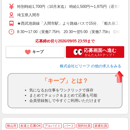
ブ
特別時給1,700円（10月末迄） 時給1,500円〜1,875円（通常時給）
払
埼玉県入間市
煙
社
★西武池袋線「入間市駅」より路線バスで15分、「船久保工場前
8:30〜17:00（実働7.75H） 20:30〜翌5:00（実働7.75h） 
応募締め切り2026/09/05 23:59まで
応募画面へ進む
キープ
かんたん3ステップ！
株式会社ビリーフ
の他の求人をみる
「キープ」とは？
気になるお仕事をワンクリックで保存
まとめてチェック＆まとめて応募も可能
会員登録無しで今すぐご利用いただけます
狭山市
友達と応募OK
アルバイト
パート
契約社員
派遣社員