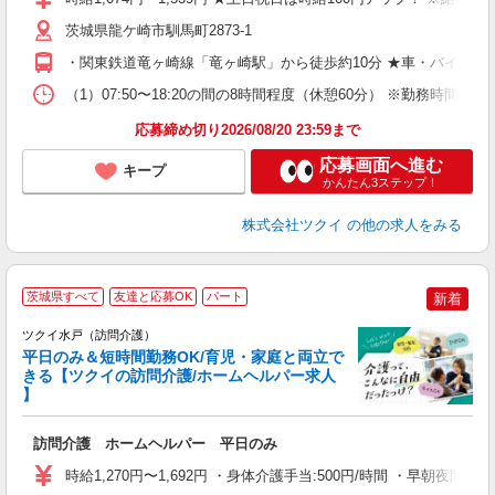
リ
ー
茨城県龍ケ崎市馴馬町2873-1
O
・関東鉄道竜ヶ崎線「竜ヶ崎駅」から徒歩約10分 ★車・バイク・
な
（1）07:50〜18:20の間の8時間程度（休憩60分） ※勤務
髪
応募締め切り2026/08/20 23:59まで
応募画面へ進む
キープ
かんたん3ステップ！
株式会社ツクイ
の他の求人をみる
茨城県すべて
友達と応募OK
パート
新着
ツクイ水戸（訪問介護）
平日のみ＆短時間勤務OK/育児・家庭と両立で
きる【ツクイの訪問介護/ホームヘルパー求人
】
各
訪問介護 ホームヘルパー 平日のみ
入
り
時給1,270円〜1,692円 ・身体介護手当:500円/時間 ・早朝夜
リ