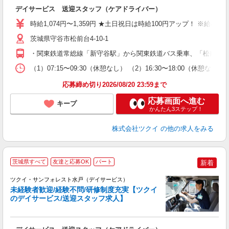
各
デイサービス 送迎スタッフ（ケアドライバー）
入
り
時給1,074円〜1,359円 ★土日祝日は時給100円アップ！ ※給
リ
ー
茨城県守谷市松前台4-10-1
O
・関東鉄道常総線「新守谷駅」から関東鉄道バス乗車、「松前台4丁
な
（1）07:15〜09:30（休憩なし） （2）16:30〜18:0
髪
応募締め切り2026/08/20 23:59まで
応募画面へ進む
キープ
かんたん3ステップ！
株式会社ツクイ
の他の求人をみる
茨城県すべて
友達と応募OK
パート
新着
ツクイ・サンフォレスト水戸（デイサービス）
未経験者歓迎/経験不問/研修制度充実【ツクイ
のデイサービス/送迎スタッフ求人】
各