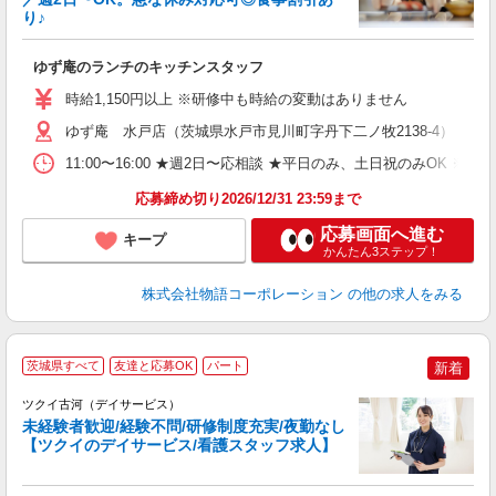
り♪
の
ゆず庵のランチのキッチンスタッフ
入
活
時給1,150円以上 ※研修中も時給の変動はありません
（
ゆず庵 水戸店（茨城県水戸市見川町字丹下二ノ牧2138-4）
n
の
11:00〜16:00 ★週2日〜応相談 ★平日のみ、土日祝のみO
グ
割
応募締め切り2026/12/31 23:59まで
応募画面へ進む
キープ
かんたん3ステップ！
株式会社物語コーポレーション
の他の求人をみる
茨城県すべて
友達と応募OK
パート
新着
ツクイ古河（デイサービス）
未経験者歓迎/経験不問/研修制度充実/夜勤なし
【ツクイのデイサービス/看護スタッフ求人】
各