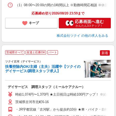
な
（1）08:00〜20:00の間の1時間以上 ※勤務時間応相談 ※休憩
髪
応募締め切り2026/08/20 23:59まで
応募画面へ進む
キープ
かんたん3ステップ！
株式会社ツクイ
の他の求人をみる
茨城県すべて
友達と応募OK
パート
新着
ツクイ古河（デイサービス）
扶養控除内OK/主婦（主夫）活躍中【ツクイの
デイサービス/調理スタッフ求人】
各
デイサービス 調理スタッフ（ミールケアクルー）
入
り
時給1,074円〜1,370円 ★土日祝日は時給100円アップ！ ※給
リ
ー
茨城県古河市北町6-16
O
・JR宇都宮線「古河駅」から徒歩約10分 ★車・バイク・自転車通
な