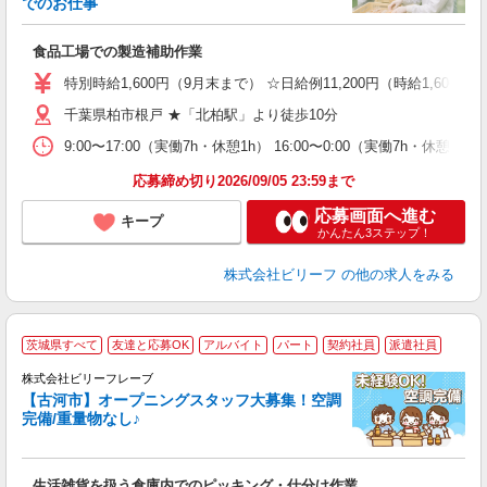
でのお仕事
だ
入
食品工場での製造補助作業
た
第
特別時給1,600円（9月末まで） ☆日給例11,200円（時給1,600円×
ブ
千葉県柏市根戸 ★「北柏駅」より徒歩10分
払
タ
9:00〜17:00（実働7h・休憩1h） 16:00〜0:00（実働7h・休憩1h
未
応募締め切り2026/09/05 23:59まで
応募画面へ進む
キープ
かんたん3ステップ！
株式会社ビリーフ
の他の求人をみる
茨城県すべて
友達と応募OK
アルバイト
パート
契約社員
派遣社員
(
株式会社ビリーフレーブ
【古河市】オープニングスタッフ大募集！空調
完備/重量物なし♪
っ
待
生活雑貨を扱う倉庫内でのピッキング・仕分け作業