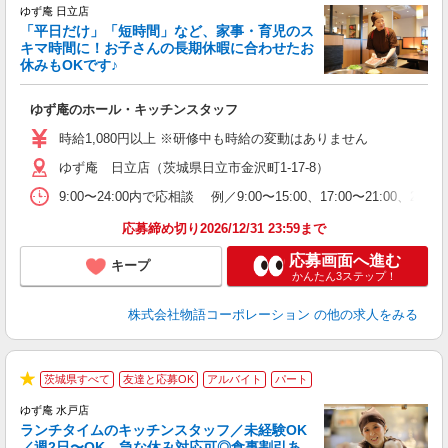
ゆず庵 日立店
「平日だけ」「短時間」など、家事・育児のス
キマ時間に！お子さんの長期休暇に合わせたお
休みもOKです♪
の
ゆず庵のホール・キッチンスタッフ
入
学
時給1,080円以上 ※研修中も時給の変動はありません
活
ゆず庵 日立店（茨城県日立市金沢町1-17-8）
短
の
9:00〜24:00内で応相談 例／9:00〜15:00、17:00
ル
特
応募締め切り2026/12/31 23:59まで
応募画面へ進む
キープ
かんたん3ステップ！
株式会社物語コーポレーション
の他の求人をみる
茨城県すべて
友達と応募OK
アルバイト
パート
で
★
ゆず庵 水戸店
ランチタイムのキッチンスタッフ／未経験OK
／週2日〜OK。急な休み対応可◎食事割引あ