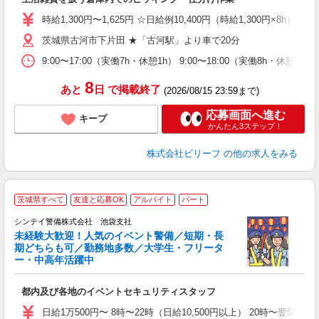
入
た
時給1,300円〜1,625円 ☆日給例10,400円（時給1,300円×8h） 
第
茨城県古河市下片田 ★「古河駅」より車で20分
ブ
払
9:00〜17:00（実働7h・休憩1h） 9:00〜18:00（実働8h・
由
車
8
あと
日
で掲載終了
(2026/08/15 23:59まで)
応募画面へ進む
キープ
かんたん3ステップ！
株式会社ビリーフ
の他の求人をみる
茨城県すべて
友達と応募OK
アルバイト
パート
シンテイ警備株式会社 池袋支社
未経験大歓迎！人気のイベント警備／短期・長
期どちらも可／勤務地多数／大学生・フリータ
ー・中高年活躍中
広
都内及び各地のイベントセキュリティスタッフ
友
朝
日給1万500円〜 8時〜22時（日給10,500円以上） 20時〜翌5