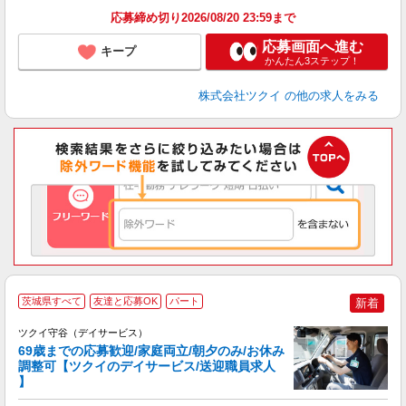
応募締め切り2026/08/20 23:59まで
応募画面へ進む
キープ
かんたん3ステップ！
株式会社ツクイ
の他の求人をみる
茨城県すべて
友達と応募OK
パート
新着
ツクイ守谷（デイサービス）
69歳までの応募歓迎/家庭両立/朝夕のみ/お休み
調整可【ツクイのデイサービス/送迎職員求人
】