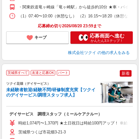
O
・関東鉄道竜ヶ崎線「竜ヶ崎駅」から徒歩約10分 ★車・バイク・
な
（1）07:40〜10:00（休憩なし） （2）16:15〜18:20（
髪
応募締め切り2026/08/20 23:59まで
応募画面へ進む
キープ
かんたん3ステップ！
株式会社ツクイ
の他の求人をみる
茨城県すべて
友達と応募OK
パート
新着
ツクイ花畑（デイサービス）
未経験者歓迎/経験不問/研修制度充実【ツクイ
のデイサービス/調理スタッフ求人】
各
デイサービス 調理スタッフ（ミールケアクルー）
入
り
時給1,074円〜1,370円 ★土日祝日は時給100円アップ！ ※給
リ
ー
茨城県つくば市花畑3-21-3
O