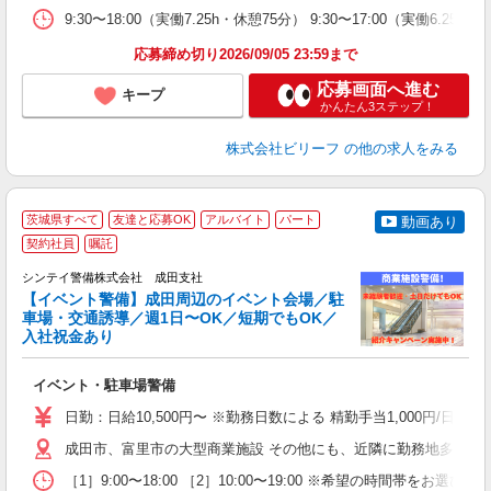
扶
9:30〜18:00（実働7.25h・休憩75分） 9:30〜17:00（実働6.
給
応募締め切り2026/09/05 23:59まで
応募画面へ進む
キープ
かんたん3ステップ！
株式会社ビリーフ
の他の求人をみる
茨城県すべて
友達と応募OK
アルバイト
パート
動画あり
契約社員
嘱託
社
支
シンテイ警備株式会社 成田支社
せ
【イベント警備】成田周辺のイベント会場／駐
入
車場・交通誘導／週1日〜OK／短期でもOK／
場
入社祝金あり
者
歓
イベント・駐車場警備
～
の
日勤：日給10,500円〜 ※勤務日数による 精勤手当1,000円/
日
内
成田市、富里市の大型商業施設 その他にも、近隣に勤務地多数あ
［1］9:00〜18:00 ［2］10:00〜19:00 ※希望の時