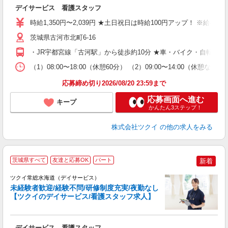
デイサービス 看護スタッフ
入
り
時給1,350円〜2,039円 ★土日祝日は時給100円アップ！ ※給
リ
ー
茨城県古河市北町6-16
O
・JR宇都宮線「古河駅」から徒歩約10分 ★車・バイク・自転車
な
（1）08:00〜18:00（休憩60分） （2）09:00〜14:00
髪
応募締め切り2026/08/20 23:59まで
応募画面へ進む
キープ
かんたん3ステップ！
株式会社ツクイ
の他の求人をみる
茨城県すべて
友達と応募OK
パート
新着
ツクイ常総水海道（デイサービス）
未経験者歓迎/経験不問/研修制度充実/夜勤なし
【ツクイのデイサービス/看護スタッフ求人】
各
デイサービス 看護スタッフ