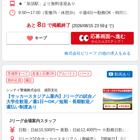
費
★「加須駅」より無料送迎あり
9:00〜17:00（実働7h・休憩1h） ※週4日〜勤務OK・時間固定シ
8
あと
日
で掲載終了
(2026/08/15 23:59まで)
応募画面へ進む
キープ
かんたん3ステップ！
株式会社ビリーフ
の他の求人をみる
茨城県すべて
友達と応募OK
アルバイト
パート
動画あり
契約社員
嘱託
シンテイ警備株式会社 成田支社
【サッカースタジアム案内】Jリーグの試合／
大学生歓迎／週1日〜OK／短期・長期歓迎／
週払い制度あり
■
入
Jリーグ会場案内スタッフ
場
者
日勤：日給10,500円〜 夜勤：日給12,400円〜 ※勤務日数に
歓
～
Jリーグ試合サッカースタジアム（鹿嶋市） 【開催日】 8月15日（