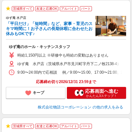
茨城県すべて
友達と応募OK
アルバイト
パート
★
ゆず庵 水戸店
「平日だけ」「短時間」など、家事・育児のス
キマ時間に！お子さんの長期休暇に合わせたお
休みもOKです♪
の
ゆず庵のホール・キッチンスタッフ
入
学
時給1,150円以上 ※研修中も時給の変動はありません
活
ゆず庵 水戸店（茨城県水戸市見川町字丹下二ノ牧2138-4）
短
の
9:00〜24:00内で応相談 例／9:00〜15:00、17:00
ル
特
応募締め切り2026/12/31 23:59まで
応募画面へ進む
キープ
かんたん3ステップ！
株式会社物語コーポレーション
の他の求人をみる
茨城県すべて
友達と応募OK
アルバイト
パート
★