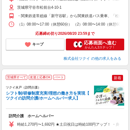
リ
ー
茨城県守谷市松前台4-10-1
O
・関東鉄道常総線「新守谷駅」から関東鉄道バス乗車、「松前台4
な
（1）08:00〜17:00（休憩60分） （2）08:00〜14:00（
髪
応募締め切り2026/08/20 23:59まで
応募画面へ進む
キープ
かんたん3ステップ！
株式会社ツクイ
の他の求人をみる
茨城県すべて
友達と応募OK
パート
新着
ツクイ水戸（訪問介護）
シフト制/研修制度充実/理想の働き方を実現【
ツクイの訪問介護/ホームヘルパー求人】
各
訪問介護 ホームヘルパー
入
り
時給1,270円〜1,692円 ★土日祝日は時給100円アップ！ ・身体
リ