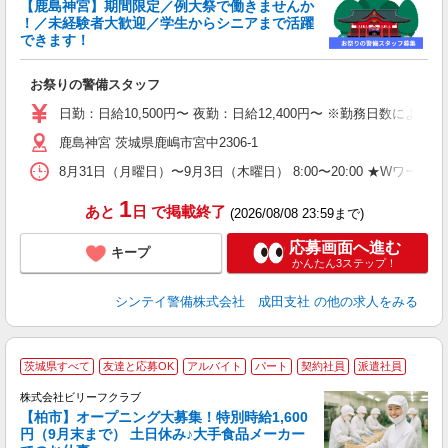
【鹿島神宮】期間限定／例大祭で働きませんか
安
！／未経験者大歓迎／学生からシニアまで活躍
の
できます！
友
躍
お祭りの警備スタッフ
昼
族
日勤：日給10,500円〜 夜勤：日給12,400円〜 ※勤務日数に
鹿島神宮 茨城県鹿嶋市宮中2306-1
8月31日（月曜日）〜9月3日（木曜日） 8:00〜20:00 ★WワークO
1
あと
日
で掲載終了
(2026/08/08 23:59まで)
応募画面へ進む
キープ
かんたん3ステップ！
シンテイ警備株式会社 成田支社
の他の求人をみる
茨城県すべて
友達と応募OK
アルバイト
パート
契約社員
派遣社員
株式会社ビリーフクラブ
安
【柏市】オープニング大募集！特別時給1,600
円（9月末まで） 土日休み♪大手食品メーカー