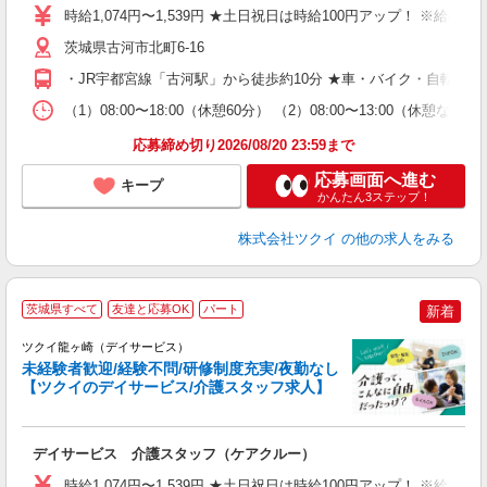
り
時給1,074円〜1,539円 ★土日祝日は時給100円アップ！ ※給
リ
ー
茨城県古河市北町6-16
O
・JR宇都宮線「古河駅」から徒歩約10分 ★車・バイク・自転車通
な
（1）08:00〜18:00（休憩60分） （2）08:00〜13:00（
髪
応募締め切り2026/08/20 23:59まで
応募画面へ進む
キープ
かんたん3ステップ！
株式会社ツクイ
の他の求人をみる
茨城県すべて
友達と応募OK
パート
新着
ツクイ龍ヶ崎（デイサービス）
未経験者歓迎/経験不問/研修制度充実/夜勤なし
【ツクイのデイサービス/介護スタッフ求人】
各
デイサービス 介護スタッフ（ケアクルー）
入
り
時給1,074円〜1,539円 ★土日祝日は時給100円アップ！ ※給