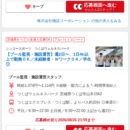
応募画面へ進む
キープ
かんたん3ステップ！
株式会社物語コーポレーション
の他の求人をみる
茨城県すべて
友達と応募OK
アルバイト
パート
集
未
シンコースポーツ つくばウェルネスパーク
の
【プール監視・施設運営】週2日〜、1日4h以
□
上で勤務ＯＫ／未経験者・ＷワークＯＫ／学生
◎
な
入
プール監視・施設運営スタッフ
者
勤
時給1,074円〜1,114円 ※経験・能力による *--時間帯加給あり--*
由
つくばウェルネスパーク 茨城県つくば市山木1562
勤
つくばエクスプレス「つくば駅」よりバス約20分 ◎車通勤OK ◎
平日／9:30〜22:00 土日祝／8:30〜22:00 上記から週2日〜・1日
応募締め切り2026/08/26 23:59まで
応募画面へ進む