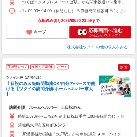
・つくばエクスプレス「つくば駅」から関東鉄道バス乗車、 「花
な
（1）09:00〜14:00（休憩なし） ※勤務時間相談可 ※1ヶ月
髪
応募締め切り2026/08/20 23:59まで
応募画面へ進む
キープ
かんたん3ステップ！
株式会社ツクイ
の他の求人をみる
茨城県すべて
友達と応募OK
パート
新着
ツクイ水戸（訪問介護）
土日祝のみ＆短時間勤務OK/自分のぺースで働
ける【ツクイの訪問介護/ホームヘルパー求人
】
各
訪問介護 ホームヘルパー 土日祝のみ
入
り
時給1,370円〜1,792円 ※土日祝日手当:100円/時間含む ・身
リ
ー
茨城県水戸市五軒町3-3-45
O
・JR常磐線/水郡線「水戸駅」から車約10分 ★車・バイク・自転