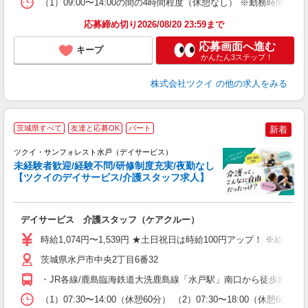
（1）09:00〜14:00の間の4時間程度（休憩なし） ※勤務時間
髪
応募締め切り2026/08/20 23:59まで
応募画面へ進む
キープ
かんたん3ステップ！
株式会社ツクイ
の他の求人をみる
茨城県すべて
友達と応募OK
パート
新着
ツクイ・サンフォレスト水戸（デイサービス）
未経験者歓迎/経験不問/研修制度充実/夜勤なし
【ツクイのデイサービス/介護スタッフ求人】
各
デイサービス 介護スタッフ（ケアクルー）
入
り
時給1,074円〜1,539円 ★土日祝日は時給100円アップ！ ※給
リ
ー
茨城県水戸市中央2丁目6番32
O
・JR各線/鹿島臨海鉄道大洗鹿島線「水戸駅」南口から徒歩約11
な
（1）07:30〜14:00（休憩60分） （2）07:30〜18:00（休憩
髪