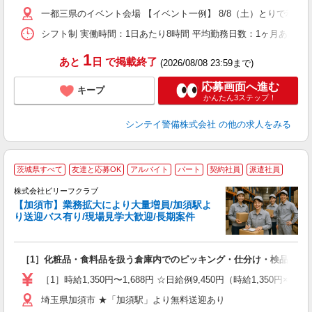
い
一都三県のイベント会場 【イベント一例】 8/8（土）とりで利根川
シフト制 実働時間：1日あたり8時間 平均勤務日数：1ヶ月あたり4
1
あと
日
で掲載終了
(2026/08/08 23:59まで)
応募画面へ進む
キープ
かんたん3ステップ！
シンテイ警備株式会社
の他の求人をみる
茨城県すべて
友達と応募OK
アルバイト
パート
契約社員
派遣社員
集
活
株式会社ビリーフクラブ
【加須市】業務拡大により大量増員/加須駅よ
り送迎バス有り/現場見学大歓迎/長期案件
お
入
た
［1］化粧品・食料品を扱う倉庫内でのピッキング・仕分け・検品作業 
第
ブ
［1］時給1,350円〜1,688円 ☆日給例9,450円（時給1,350円×7
払
埼玉県加須市 ★「加須駅」より無料送迎あり
通