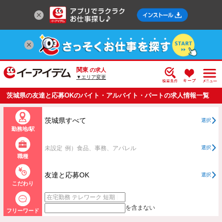
関東
の求人
▼エリア変更
茨城県の友達と応募OKのバイト・アルバイト・パートの求人情報一覧
茨城県すべて
選択
勤務地/駅
未設定
例）食品、事務、アパレル
選択
職種
友達と応募OK
選択
こだわり
を含まない
フリーワード