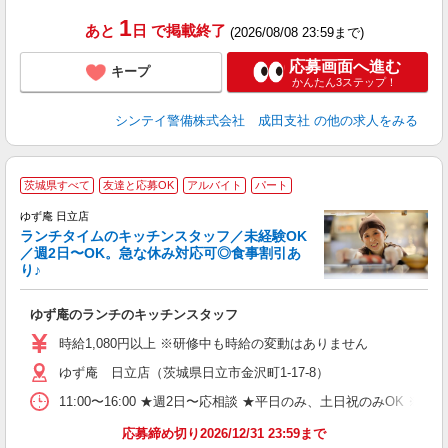
1
あと
日
で掲載終了
(2026/08/08 23:59まで)
応募画面へ進む
キープ
かんたん3ステップ！
シンテイ警備株式会社 成田支社
の他の求人をみる
茨城県すべて
友達と応募OK
アルバイト
パート
で
ゆず庵 日立店
ランチタイムのキッチンスタッフ／未経験OK
／週2日〜OK。急な休み対応可◎食事割引あ
り♪
お
ゆず庵のランチのキッチンスタッフ
入
活
時給1,080円以上 ※研修中も時給の変動はありません
（
ゆず庵 日立店（茨城県日立市金沢町1-17-8）
n
の
11:00〜16:00 ★週2日〜応相談 ★平日のみ、土日祝のみO
グ
割
応募締め切り2026/12/31 23:59まで