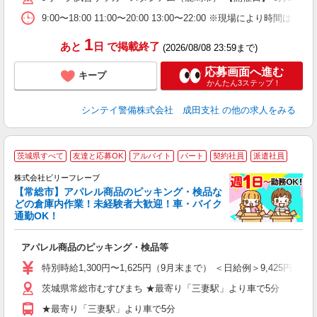
の
9:00〜18:00 11:00〜20:00 13:00〜22:00
日
が
1
あと
日
で掲載終了
(2026/08/08 23:59まで)
応募画面へ進む
キープ
かんたん3ステップ！
シンテイ警備株式会社 成田支社
の他の求人をみる
茨城県すべて
友達と応募OK
アルバイト
パート
契約社員
派遣社員
株式会社ビリーフレーブ
【常総市】アパレル商品のピッキング・検品な
☆
どの倉庫内作業！未経験者大歓迎！車・バイク
歓
通勤OK！
気
アパレル商品のピッキング・検品等
入
り
特別時給1,300円〜1,625円（9月末まで） ＜日給例＞9,425円（時給1,
女
茨城県常総市むすびまち ★最寄り「三妻駅」より車で5分
ド
前
★最寄り「三妻駅」より車で5分
ニ