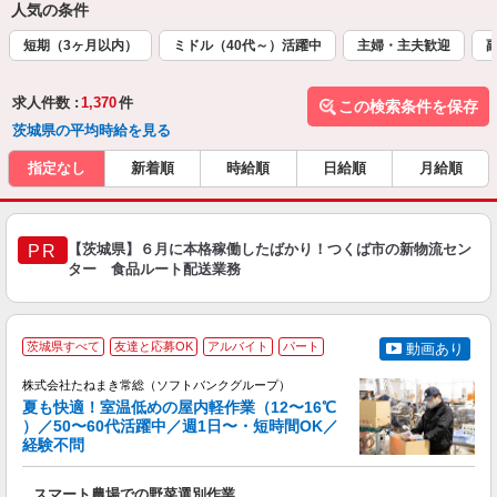
人気の条件
短期（3ヶ月以内）
ミドル（40代～）活躍中
主婦・主夫歓迎
求人件数 :
1,370
件
この検索条件を保存
茨城県の平均時給を見る
指定なし
新着順
時給順
日給順
月給順
【茨城県】６月に本格稼働したばかり！つくば市の新物流セン
PR
ター 食品ルート配送業務
茨城県すべて
友達と応募OK
アルバイト
パート
動画あり
株式会社たねまき常総（ソフトバンクグループ）
る
夏も快適！室温低めの屋内軽作業（12〜16℃
）／50〜60代活躍中／週1日〜・短時間OK／
経験不問
手
スマート農場での野菜選別作業
入