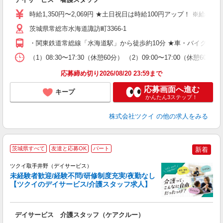
入
り
時給1,350円〜2,069円 ★土日祝日は時給100円アップ！ ※給
リ
ー
茨城県常総市水海道諏訪町3366-1
O
・関東鉄道常総線「水海道駅」から徒歩約10分 ★車・バイク・自
な
（1）08:30〜17:30（休憩60分） （2）09:00〜17:00（休憩
髪
応募締め切り2026/08/20 23:59まで
応募画面へ進む
キープ
かんたん3ステップ！
株式会社ツクイ
の他の求人をみる
茨城県すべて
友達と応募OK
パート
新着
ツクイ取手井野（デイサービス）
未経験者歓迎/経験不問/研修制度充実/夜勤なし
【ツクイのデイサービス/介護スタッフ求人】
各
デイサービス 介護スタッフ（ケアクルー）
入