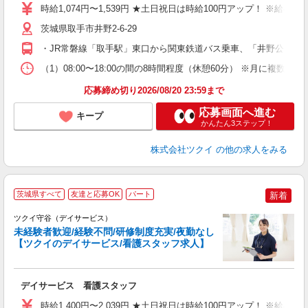
り
時給1,074円〜1,539円 ★土日祝日は時給100円アップ！ ※給
リ
ー
茨城県取手市井野2-6-29
O
・JR常磐線「取手駅」東口から関東鉄道バス乗車、「井野公民館
な
（1）08:00〜18:00の間の8時間程度（休憩60分） ※月に
髪
応募締め切り2026/08/20 23:59まで
応募画面へ進む
キープ
かんたん3ステップ！
株式会社ツクイ
の他の求人をみる
茨城県すべて
友達と応募OK
パート
新着
ツクイ守谷（デイサービス）
未経験者歓迎/経験不問/研修制度充実/夜勤なし
【ツクイのデイサービス/看護スタッフ求人】
各
デイサービス 看護スタッフ
入
り
時給1,400円〜2,039円 ★土日祝日は時給100円アップ！ ※給