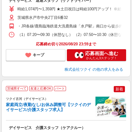
デイサービス 送迎スタッフ（ケアドライバー）
入
り
時給1,074円〜1,359円 ★土日祝日は時給100円アップ！ ※給
リ
ー
茨城県水戸市中央2丁目6番32
O
・JR各線/鹿島臨海鉄道大洗鹿島線「水戸駅」南口から徒歩約11
な
（1）07:20〜09:30（休憩なし） （2）07:50〜10:30（休
髪
応募締め切り2026/08/20 23:59まで
応募画面へ進む
キープ
かんたん3ステップ！
株式会社ツクイ
の他の求人をみる
茨城県すべて
友達と応募OK
パート
新着
ツクイ古河（デイサービス）
家庭両立/夜勤なし/お休み調整可【ツクイのデ
イサービス/介護スタッフ求人】
各
デイサービス 介護スタッフ（ケアクルー）
入