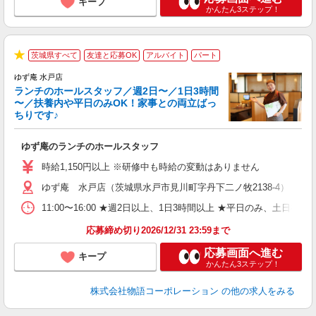
キープ
かんたん3ステップ！
茨城県すべて
友達と応募OK
アルバイト
パート
★
ゆず庵 水戸店
ランチのホールスタッフ／週2日〜／1日3時間
〜／扶養内や平日のみOK！家事との両立ばっ
ちりです♪
一
ゆず庵のランチのホールスタッフ
入
活
時給1,150円以上 ※研修中も時給の変動はありません
（
ゆず庵 水戸店（茨城県水戸市見川町字丹下二ノ牧2138-4）
n
日
11:00〜16:00 ★週2日以上、1日3時間以上 ★平日のみ、
煙
あ
応募締め切り2026/12/31 23:59まで
応募画面へ進む
キープ
かんたん3ステップ！
株式会社物語コーポレーション
の他の求人をみる