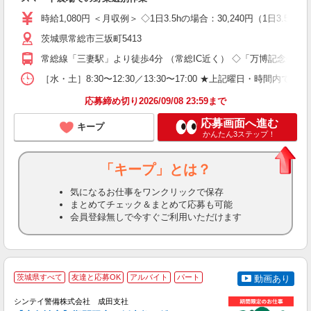
迎
時給1,080円 ＜月収例＞ ◇1日3.5hの場合：30,240円（1日
ブ
ニ
茨城県常総市三坂町5413
間
常総線「三妻駅」より徒歩4分 （常総IC近く） ◇「万博記念公園
勤
K
［水・土］8:30〜12:30／13:30〜17:00 ★上記曜
応募締め切り2026/09/08 23:59まで
応募画面へ進む
キープ
かんたん3ステップ！
「キープ」とは？
気になるお仕事をワンクリックで保存
まとめてチェック＆まとめて応募も可能
会員登録無しで今すぐご利用いただけます
茨城県すべて
友達と応募OK
アルバイト
パート
動画あり
い
シンテイ警備株式会社 成田支社