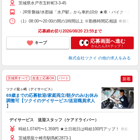
ー
茨城県水戸市五軒町3-3-45
O
・JR常磐線/水郡線「水戸駅」から車約10分 ★車・バイク・自転
な
（1）08:00〜20:00の間の1時間以上 ※勤務時間応相談 ※休憩
髪
応募締め切り2026/08/20 23:59まで
応募画面へ進む
キープ
かんたん3ステップ！
株式会社ツクイ
の他の求人をみる
茨城県すべて
友達と応募OK
パート
新着
ツクイ龍ヶ崎（デイサービス）
69歳までの応募歓迎/家庭両立/朝夕のみ/お休み
調整可【ツクイのデイサービス/送迎職員求人
】
各
デイサービス 送迎スタッフ（ケアドライバー）
入
り
時給1,074円〜1,359円 ★土日祝日は時給100円アップ！ ※給
リ
ー
茨城県龍ケ崎市馴馬町2873-1