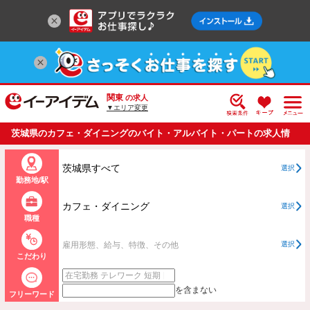
関東
の求人
▼エリア変更
茨城県のカフェ・ダイニングのバイト・アルバイト・パートの求人情
報一覧
茨城県すべて
選択
勤務地/駅
カフェ・ダイニング
選択
職種
雇用形態、給与、特徴、その他
選択
こだわり
を含まない
フリーワード