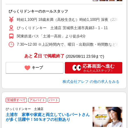
＜
びっくりドンキーのホールスタッフ
履
～
時給1,100円 18歳未満（高校生含む）時給1,100円 深夜（22時
扶
びっくりドンキー 土浦店 茨城県土浦市真鍋3－1－11
い
関東鉄道バス「土浦一高前」より徒歩4分
7:30〜12:00 ※上記時間内で、曜日・出勤回数・時間数など相
2
あと
日
で掲載終了
(2026/08/11 23:59まで)
応募画面へ進む
キープ
かんたん3ステップ！
株式会社アレフ
の他の求人をみる
茨城県すべて
アルバイト
パート
ス
びっくりドンキー 土浦店
土浦市 家事や家庭と両立しているパートさん
が多く活躍中！50％オフの社割あり