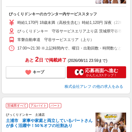
だ
びっくりドンキーのカウンター内サービススタッフ
履
～
時給1,170円 18歳未満（高校生含む）時給1,120円 深夜（22
扶
びっくりドンキー 守谷サービスエリア上り店 茨城県守谷市大柏字
い
常磐自動車道 守谷サービスエリア（上り）
17:00〜21:30 ※上記時間内で、曜日・出勤回数・時間数など
2
あと
日
で掲載終了
(2026/08/11 23:59まで)
応募画面へ進む
キープ
かんたん3ステップ！
株式会社アレフ
の他の求人をみる
茨城県すべて
アルバイト
パート
ス
びっくりドンキー 土浦店
土浦市 家事や家庭と両立しているパートさん
が多く活躍中！50％オフの社割あり