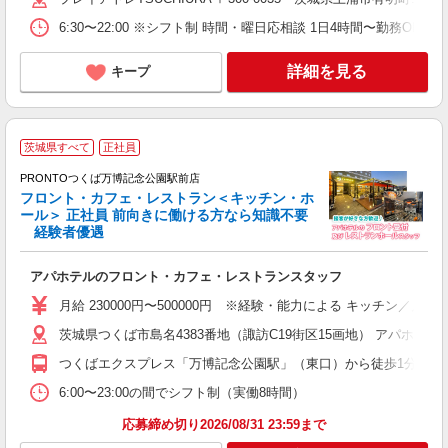
6:30〜22:00 ※シフト制 時間・曜日応相談 1日4時間〜勤務OK 週
詳細を見る
キープ
茨城県すべて
正社員
PRONTOつくば万博記念公園駅前店
フロント・カフェ・レストラン＜キッチン・ホ
ール＞ 正社員 前向きに働ける方なら知識不要
経験者優遇
ニ
アパホテルのフロント・カフェ・レストランスタッフ
入
支
月給 230000円〜500000円 ※経験・能力による キッチン／月給250
茨城県つくば市島名4383番地（諏訪C19街区15画地） アパホテル1
つくばエクスプレス「万博記念公園駅」（東口）から徒歩1分 圏央道
6:00〜23:00の間でシフト制（実働8時間）
応募締め切り2026/08/31 23:59まで