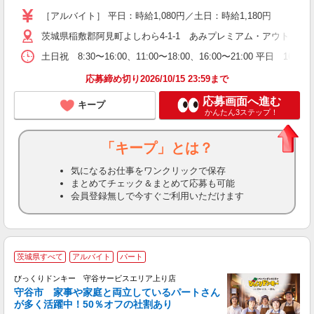
［アルバイト］ 平日：時給1,080円／土日：時給1,180円
茨城県稲敷郡阿見町よしわら4-1-1 あみプレミアム・アウトレッ
土日祝 8:30〜16:00、11:00〜18:00、16:00〜21:00 平日
応募締め切り2026/10/15 23:59まで
応募画面へ進む
キープ
かんたん3ステップ！
「キープ」とは？
気になるお仕事をワンクリックで保存
まとめてチェック＆まとめて応募も可能
会員登録無しで今すぐご利用いただけます
茨城県すべて
アルバイト
パート
ウ
びっくりドンキー 守谷サービスエリア上り店
守谷市 家事や家庭と両立しているパートさん
が多く活躍中！50％オフの社割あり