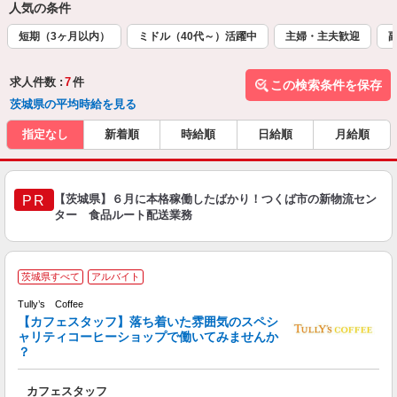
人気の条件
短期（3ヶ月以内）
ミドル（40代～）活躍中
主婦・主夫歓迎
求人件数 :
7
件
この検索条件を保存
茨城県の平均時給を見る
指定なし
新着順
時給順
日給順
月給順
【茨城県】６月に本格稼働したばかり！つくば市の新物流セン
PR
ター 食品ルート配送業務
茨城県すべて
アルバイト
大
Tully’s Coffee
内
【カフェスタッフ】落ち着いた雰囲気のスペシ
ャリティコーヒーショップで働いてみませんか
？
カフェスタッフ