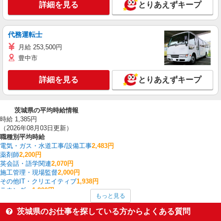
詳細を見る
とりあえずキープ
代務運転士
月給 253,500円
豊中市
詳細を見る
とりあえずキープ
茨城県の平均時給情報
時給 1,385円
（2026年08月03日更新）
職種別平均時給
電気・ガス・水道工事/設備工事
2,483円
薬剤師
2,200円
英会話・語学関連
2,070円
施工管理・現場監督
2,000円
その他IT・クリエイティブ
1,938円
ラウンダー
1,900円
もっと見る
CADオペレーター・積算
1,810円
塾講師・家庭教師
1,800円
茨城県のお仕事を探している方からよくある質問
個人営業
1,756円