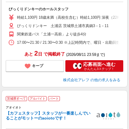
＜
びっくりドンキーのホールスタッフ
履
～
時給1,100円 18歳未満（高校生含む）時給1,100円 深夜（22時
扶
びっくりドンキー 土浦店 茨城県土浦市真鍋3－1－11
い
関東鉄道バス「土浦一高前」より徒歩4分
17:00〜21:30 / 21:30〜0:30 ※上記時間内で、曜日
2
あと
日
で掲載終了
(2026/08/11 23:59まで)
応募画面へ進む
キープ
かんたん3ステップ！
株式会社アレフ
の他の求人をみる
ス
茨城県すべて
アルバイト
パート
アオイオト
【カフェスタッフ】スタッフが一番楽しんでい
ることがモットーのaoiotoです！