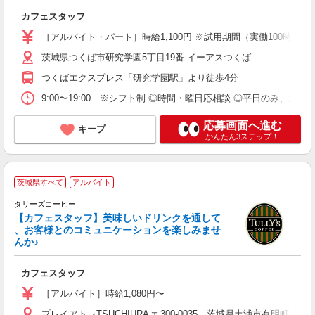
ま
カフェスタッフ
未
～
［アルバイト・パート］時給1,100円 ※試用期間（実働100時間）
祝
茨城県つくば市研究学園5丁目19番 イーアスつくば
結
補
つくばエクスプレス「研究学園駅」より徒歩4分
9:00〜19:00 ※シフト制 ◎時間・曜日応相談 ◎平日のみ、土日
応募画面へ進む
キープ
かんたん3ステップ！
茨城県すべて
アルバイト
タリーズコーヒー
【カフェスタッフ】美味しいドリンクを通して
、お客様とのコミュニケーションを楽しみませ
も
んか♪
未
時
カフェスタッフ
方
社
［アルバイト］時給1,080円〜
プレイアトレTSUCHIURA 〒300-0035 茨城県土浦市有明町1-30