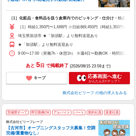
お
入
た
［1］化粧品・食料品を扱う倉庫内でのピッキング・仕分け・検品作業 
第
ブ
［1］時給1,350円〜1,688円 ☆日給例9,450円（時給1,350円×7
払
埼玉県加須市 ★「加須駅」より無料送迎あり
通
費
★「加須駅」より無料送迎あり
9:00〜17:00（実働7h・休憩1h） ※週4日〜勤務OK・時間固定シ
5
あと
日
で掲載終了
(2026/08/15 23:59まで)
応募画面へ進む
キープ
かんたん3ステップ！
株式会社ビリーフ
の他の求人をみる
茨城県すべて
即日勤務OK
アルバイト
パート
契約社員
派遣社員
(
株式会社ビリーフレーブ
【古河市】オープニングスタッフ大募集！空調
完備/重量物なし♪