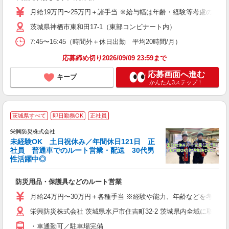
（
月給19万円〜25万円＋諸手当 ※給与幅は年齢・経験等考慮の上決
給
茨城県神栖市東和田17-1（東部コンビナート内）
あ
7:45〜16:45（時間外＋休日出勤 平均20時間/月）
応募締め切り2026/09/09 23:59まで
応募画面へ進む
キープ
かんたん3ステップ！
茨城県すべて
即日勤務OK
正社員
栄興防災株式会社
未経験OK 土日祝休み／年間休日121日 正
社員 普通車でのルート営業・配送 30代男
性活躍中◎
央
防災用品・保護具などのルート営業
入
第
月給24万円〜30万円＋各種手当 ※経験や能力、年齢などを考慮
み
栄興防災株式会社 茨城県水戸市住吉町32-2 茨城県内全域に取
制
・車通勤可／駐車場完備