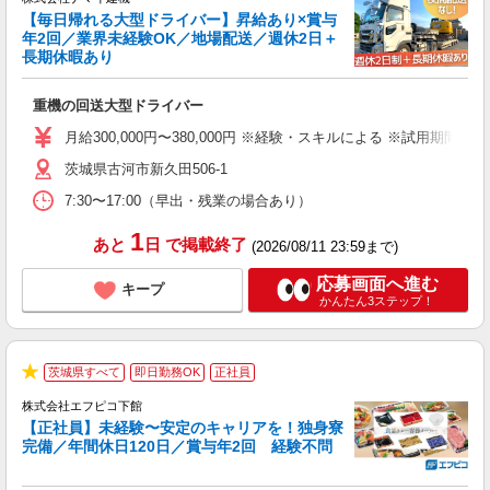
【毎日帰れる大型ドライバー】昇給あり×賞与
年2回／業界未経験OK／地場配送／週休2日＋
ア
長期休暇あり
会
重機の回送大型ドライバー
入
活
月給300,000円〜380,000円 ※経験・スキルによる ※試
ス
茨城県古河市新久田506-1
格
7:30〜17:00（早出・残業の場合あり）
1
あと
日
で掲載終了
(2026/08/11 23:59まで)
応募画面へ進む
キープ
かんたん3ステップ！
茨城県すべて
即日勤務OK
正社員
★
株式会社エフピコ下館
さ
【正社員】未経験〜安定のキャリアを！独身寮
く
完備／年間休日120日／賞与年2回 経験不問