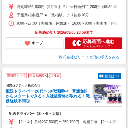
第
特別時給1,600円（9月末まで） ☆日給例11,200円（時給1,600円×
ブ
千葉県柏市根戸 ★「北柏駅」より徒歩10分
払
タ
9:00〜17:00（実働7h・休憩1h） 16:00〜0:00（実働7h・休憩1h
未
応募締め切り2026/09/05 23:59まで
応募画面へ進む
キープ
かんたん3ステップ！
株式会社ビリーフ
の他の求人をみる
茨城県すべて
即日勤務OK
正社員
動画あり
国際ロジテック株式会社
配送ドライバー 20代〜50代活躍中 普通免許
からスタートできる！入社後資格が取れる！職
給
務経験不問◎
合
＋
配送ドライバー（2t・4t・大型）
入
問
【2t・4t】月給237,500円〜259,700円＋各種手当 【2t・4t
通