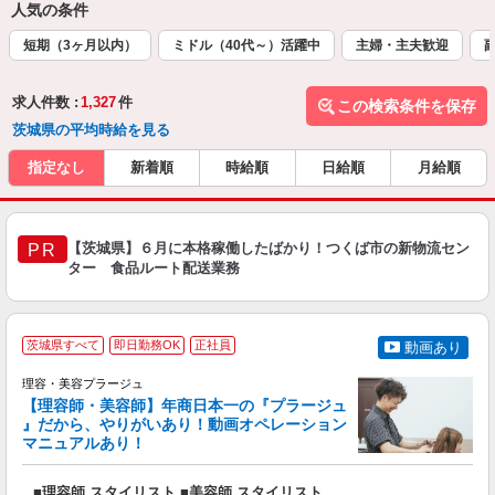
人気の条件
短期（3ヶ月以内）
ミドル（40代～）活躍中
主婦・主夫歓迎
求人件数 :
1,327
件
この検索条件を保存
茨城県の平均時給を見る
指定なし
新着順
時給順
日給順
月給順
【茨城県】６月に本格稼働したばかり！つくば市の新物流セン
PR
ター 食品ルート配送業務
茨城県すべて
即日勤務OK
正社員
動画あり
理容・美容プラージュ
【理容師・美容師】年商日本一の『プラージュ
』だから、やりがいあり！動画オペレーション
マニュアルあり！
ン
■理容師 スタイリスト ■美容師 スタイリスト
入