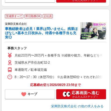
かんたん3ステップ！
茨城県すべて
即日勤務OK
正社員
栄興防災株式会社
事務経験者は必見！業界は問いません。残業ほ
ぼなし×基本土日祝休み。待遇や各種手当も充
実◎
午
♪
事務スタッフ
入
主
月給23万円〜28万円＋各種手当 ※経験や能力、年齢などを考慮
祝
茨城県水戸市住吉町32-2
度
車通勤可／駐車場完備
8：20〜17：30（休憩70分） ※お昼休憩60分＋それぞれ10分休
応募締め切り2026/08/29 23:59まで
応募画面へ進む
キープ
かんたん3ステップ！
栄興防災株式会社
の他の求人をみる