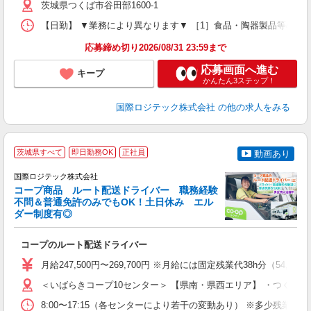
茨城県つくば市谷田部1600-1
【日勤】 ▼業務により異なります▼ ［1］食品・陶器製品等の配送 ・
応募締め切り2026/08/31 23:59まで
応募画面へ進む
キープ
かんたん3ステップ！
国際ロジテック株式会社
の他の求人をみる
茨城県すべて
即日勤務OK
正社員
動画あり
国際ロジテック株式会社
コープ商品 ルート配送ドライバー 職務経験
不問＆普通免許のみでもOK！土日休み エル
働
ダー制度有◎
ま
度
コープのルート配送ドライバー
入
フ
月給247,500円〜269,700円 ※月給には固定残業代38h分
通
＜いばらきコープ10センター＞ 【県南・県西エリア】 ・つくばみら
8:00〜17:15（各センターにより若干の変動あり） ※多少残業有（