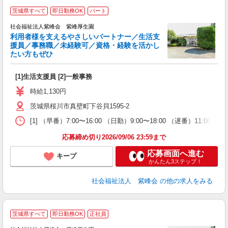
茨城県すべて
即日勤務OK
パート
社会福祉法人紫峰会 紫峰厚生園
利用者様を支えるやさしいパートナー／生活支
援員／事務職／未経験可／資格・経験を活かし
たい方もぜひ
う
[1]生活支援員 [2]一般事務
入
躍
時給1,130円
（
茨城県桜川市真壁町下谷貝1595-2
間
扶
[1] （早番）7:00〜16:00 （日勤）9:00〜18:00 （遅番）11:00〜2
族
応募締め切り2026/09/06 23:59まで
応募画面へ進む
キープ
かんたん3ステップ！
社会福祉法人 紫峰会
の他の求人をみる
茨城県すべて
即日勤務OK
正社員