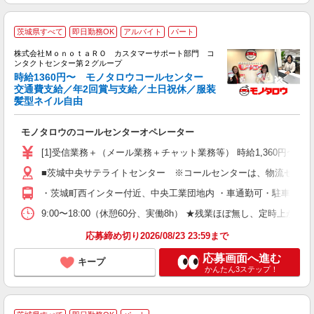
茨城県すべて
即日勤務OK
アルバイト
パート
な
株式会社ＭｏｎｏｔａＲＯ カスタマーサポート部門 コ
ンタクトセンター第２グループ
時給1360円〜 モノタロウコールセンター
交通費支給／年2回賞与支給／土日祝休／服装
髪型ネイル自由
ォ
期
入
モノタロウのコールセンターオペレーター
ラ
ナ
[1]受信業務＋（メール業務＋チャット業務等） 時給1,360円〜 ※
煙
■茨城中央サテライトセンター ※コールセンターは、物流センタ
有
・茨城町西インター付近、中央工業団地内 ・車通勤可・駐車場無
9:00〜18:00（休憩60分、実働8h） ★残業ほぼ無し、定
応募締め切り2026/08/23 23:59まで
応募画面へ進む
キープ
かんたん3ステップ！