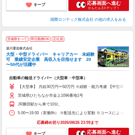
応募画面へ進む
キープ
かんたん3ステップ！
国際ロジテック株式会社
の他の求人をみる
茨城県すべて
即日勤務OK
正社員
湯川運送株式会社
大型・中型ドライバー キャリアカー 未経験
可 業績安定企業 高収入を目指せます 20
〜50代が活躍中
頑
自動車の輸送ドライバー（大型車・中型車）
入
（
【大型車】 月給30万円〜50万円 ※経験・能力考慮 【中型車】 月
通
茨城県ひたちなか市金上1096番地1号
JR勝田駅から車で10分。
5:00〜19:00（実働8h） ※配送先により変動 ※コースに
応募締め切り2026/08/26 23:59まで
応募画面へ進む
キープ