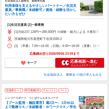
社会福祉法人紫峰会 紫峰厚生園
利用者様を支えるやさしいパートナー／生活支
援員／事務職／未経験可／資格・経験を活かし
たい方もぜひ
う
[1]生活支援員 [2]一般事務
入
躍
[1]月給237,128円〜280,000円 ※経験・能力による ※夜勤手当7
あ
茨城県桜川市真壁町下谷貝1595-2
車
役
[1] （早番）7:00〜16:00 （日勤）9:00〜18:00 （遅番）11:00〜20
応募締め切り2026/09/06 23:59まで
応募画面へ進む
キープ
かんたん3ステップ！
社会福祉法人 紫峰会
の他の求人をみる
茨城県すべて
即日勤務OK
アルバイト
パート
集
未
シンコースポーツ つくばウェルネスパーク
の
【プール監視・施設運営】週2日〜、1日4h以
□
上で勤務ＯＫ／未経験者・ＷワークＯＫ／学生