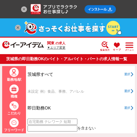
関東
の求人
▼エリア変更
茨城県の即日勤務OKのバイト・アルバイト・パートの求人情報一覧
茨城県すべて
選択
勤務地/駅
未設定
例）食品、事務、アパレル
選択
職種
即日勤務OK
選択
こだわり
を含まない
フリーワード