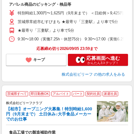
気
アパレル商品のピッキング・検品等
入
り
特別時給1,300円〜1,625円（9月末まで） ＜日給例＞9,425円（時給1,
女
茨城県常総市むすびまち ★最寄り「三妻駅」より車で5分
ド
前
★最寄り「三妻駅」より車で5分
ニ
扶
9:30〜18:00（実働7.25h・休憩75分） 9:30〜17:00（実働6.
給
応募締め切り2026/09/05 23:59まで
応募画面へ進む
キープ
かんたん3ステップ！
株式会社ビリーフ
の他の求人をみる
茨城県すべて
即日勤務OK
アルバイト
パート
契約社員
派遣社員
株式会社ビリーフクラブ
安
【柏市】オープニング大募集！特別時給1,600
円（9月末まで） 土日休み♪大手食品メーカー
でのお仕事
だ
入
食品工場での製造補助作業
た