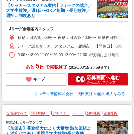
【サッカースタジアム案内】Jリーグの試合／
大学生歓迎／週1日〜OK／短期・長期歓迎／
週払い制度あり
■
入
Jリーグ会場案内スタッフ
場
者
日勤：日給10,500円〜 夜勤：日給12,400円〜 ※勤務日数に
歓
～
Jリーグ試合サッカースタジアム（鹿嶋市） 【開催日】 8月15日（
の
9:00〜18:00 11:00〜20:00 13:00〜22:00
日
が
5
あと
日
で掲載終了
(2026/08/15 23:59まで)
応募画面へ進む
キープ
かんたん3ステップ！
シンテイ警備株式会社 成田支社
の他の求人をみる
茨城県すべて
即日勤務OK
アルバイト
パート
契約社員
派遣社員
集
活
株式会社ビリーフクラブ
【加須市】業務拡大により大量増員/加須駅よ
り送迎バス有り/現場見学大歓迎/長期案件