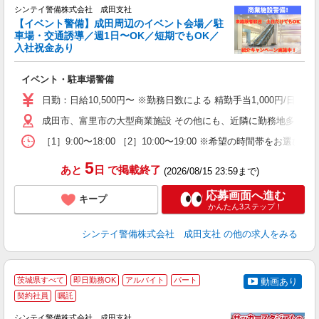
支
シンテイ警備株式会社 成田支社
せ
【イベント警備】成田周辺のイベント会場／駐
入
車場・交通誘導／週1日〜OK／短期でもOK／
場
入社祝金あり
者
歓
イベント・駐車場警備
～
の
日勤：日給10,500円〜 ※勤務日数による 精勤手当1,000円/
日
内
成田市、富里市の大型商業施設 その他にも、近隣に勤務地多数あ
［1］9:00〜18:00 ［2］10:00〜19:00 ※希望の時
5
あと
日
で掲載終了
(2026/08/15 23:59まで)
応募画面へ進む
キープ
かんたん3ステップ！
シンテイ警備株式会社 成田支社
の他の求人をみる
茨城県すべて
即日勤務OK
アルバイト
パート
動画あり
契約社員
嘱託
シンテイ警備株式会社 成田支社