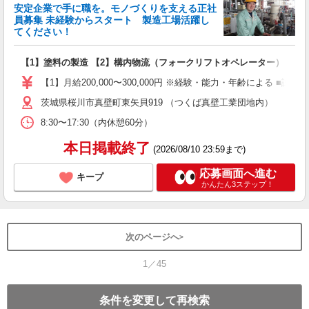
安定企業で手に職を。モノづくりを支える正社
員募集 未経験からスタート 製造工場活躍し
てください！
環
【1】塗料の製造 【2】構内物流（フォークリフトオペレーター）
入
ク
【1】月給200,000〜300,000円 ※経験・能力・年齢による ■試用
休
茨城県桜川市真壁町東矢貝919 （つくば真壁工業団地内）
蓄
8:30〜17:30（内休憩60分）
本日掲載終了
(2026/08/10 23:59まで)
応募画面へ進む
キープ
かんたん3ステップ！
次のページへ
1／45
条件を変更して再検索