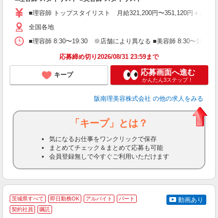
資
■理容師 トップスタイリスト 月給321,200円〜351,120円＋歩合
ブ
自
全国各地
ク
■理容師 8:30〜19:30 ※店舗により異なる ■美容師 8:30〜19
ン
応募締め切り2026/08/31 23:59まで
登
応募画面へ進む
キープ
かんたん3ステップ！
阪南理美容株式会社
の他の求人をみる
「キープ」とは？
気になるお仕事をワンクリックで保存
まとめてチェック＆まとめて応募も可能
会員登録無しで今すぐご利用いただけます
茨城県すべて
即日勤務OK
アルバイト
パート
動画あり
契約社員
嘱託
社