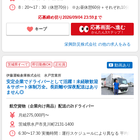
8：20〜17：30（休憩70分） ※お昼休憩60分＋それぞれ10分
応募締め切り2026/09/04 23:59まで
応募画面へ進む
キープ
かんたん3ステップ！
栄興防災株式会社
の他の求人をみる
茨城県すべて
即日勤務OK
正社員
動画あり
伊藤運輸倉庫株式会社 水戸営業所
安定企業でドライバーとして活躍！未経験歓迎
＆サポート体制万全。長距離や深夜配送はあり
ません◎
も
航空貨物（企業向け商品）配送の2tドライバー
入
躍
月給275,000円〜
ン
茨城県水戸市見川町2131-1400
6:30〜17:30 実働時間：運行スケジュールにより異なる 平均勤