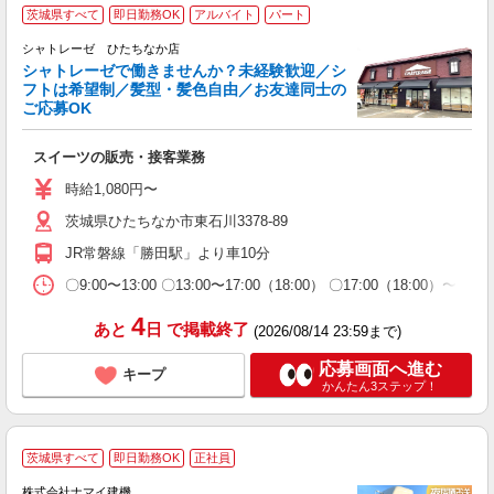
茨城県すべて
即日勤務OK
アルバイト
パート
シャトレーゼ ひたちなか店
シャトレーゼで働きませんか？未経験歓迎／シ
フトは希望制／髪型・髪色自由／お友達同士の
安
ご応募OK
入
第
スイーツの販売・接客業務
ブ
短
時給1,080円〜
転
茨城県ひたちなか市東石川3378-89
し
JR常磐線「勝田駅」より車10分
〇9:00〜13:00 〇13:00〜17:00（18:00） 〇17
4
あと
日
で掲載終了
(2026/08/14 23:59まで)
応募画面へ進む
キープ
かんたん3ステップ！
*
茨城県すべて
即日勤務OK
正社員
株式会社ナマイ建機