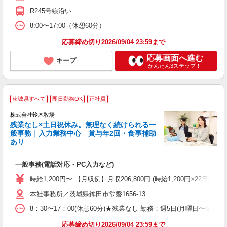
R245号線沿い
8:00〜17:00（休憩60分）
応募締め切り2026/09/04 23:59まで
応募画面へ進む
キープ
かんたん3ステップ！
茨城県すべて
即日勤務OK
正社員
株式会社鈴木牧場
残業なし×土日祝休み。無理なく続けられる一
般事務｜入力業務中心 賞与年2回・食事補助
あり
鈴
入
一般事務(電話対応・PC入力など)
資
（
時給1,200円〜 【月収例】月収206,800円 (時給1,200円
休
本社事務所／茨城県鉾田市常磐1656-13
由
保
8：30〜17：00(休憩60分)★残業なし 勤務：週5日(月曜日〜金曜日)
応募締め切り2026/09/04 23:59まで