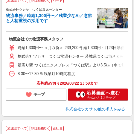
茨城県すべて
即日勤務OK
パート
株式会社ツカサ つくば常温センター
物流事務／時給1,300円〜／残業少なめ／意欲
と人柄重視の採用です
ら
か
物流会社での物流事務スタッフ
即
中
時給1,300円〜 ＜月収例＞ 239,200円 給1,300円・月23日勤務
フ
株式会社ツカサ つくば常温センター 茨城県つくば市さくらの森25
修
最寄り駅 つくばエクスプレス「つくば駅」より3.5㎞（車で10分圏
8:30〜17:30 ※残業月10時間程度
応募締め切り2026/08/22 23:59まで
応募画面へ進む
キープ
かんたん3ステップ！
株式会社ツカサ
の他の求人をみる
茨城県すべて
即日勤務OK
正社員
格