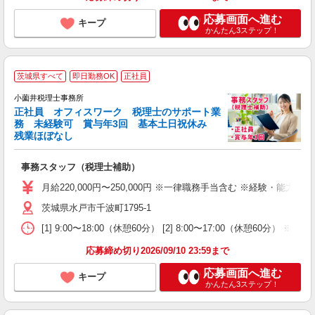
応募画面へ進む
キープ
かんたん3ステップ！
茨城県すべて
即日勤務OK
正社員
小薗井税理士事務所
正社員 オフィスワーク 税理士のサポート業
務 未経験可 賞与年3回 基本土日祝休み
業
残業ほぼなし
経
事務スタッフ（税理士補助）
入
第
月給220,000円〜250,000円 ※一律職務手当含む ※経験・能力な
り
茨城県水戸市千波町1795-1
ィ
[1] 9:00〜18:00（休憩60分） [2] 8:00〜17:00
応募締め切り2026/09/10 23:59まで
応募画面へ進む
キープ
かんたん3ステップ！