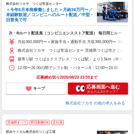
株式会社ツカサ つくば常温センター
＜今年6月本格稼働しました＞月給36万円〜／
未経験歓迎／コンビニへのルート配送／中型・
旧普免で可
く
2t・4tルート配送員（コンビニエンスストア配送） 毎日同じルートで1
入
0
月給360,000円〜＋家族手当＋通勤手当 月収390,000円〜 ※
0
株式会社ツカサ つくば常温センター 茨城県つくば市さくらの森25
ン
最寄り駅 つくばエクスプレス「つくば駅」より3.5km（車で10分圏
族
12:00〜26:00の間でシフト制 ・パターンA：12:00〜24
応募締め切り2026/08/22 23:59まで
応募画面へ進む
キープ
かんたん3ステップ！
株式会社ツカサ
の他の求人をみる
茨城県すべて
即日勤務OK
正社員
昭永ケミカル株式会社つくば工場