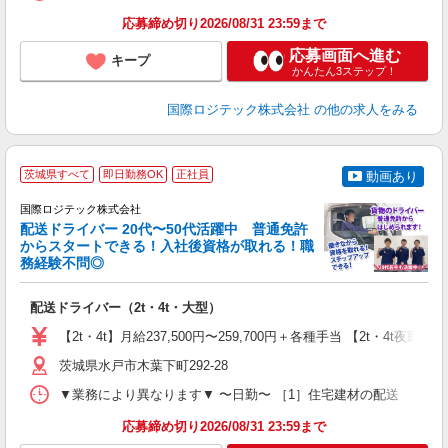
応募締め切り2026/08/31 23:59まで
応募画面へ進む
キープ
かんたん3ステップ！
国際ロジテック株式会社
の他の求人をみる
茨城県すべて
即日勤務OK
正社員
動画あり
国際ロジテック株式会社
配送ドライバー 20代〜50代活躍中 普通免許
からスタートできる！入社後資格が取れる！職
給
務経験不問◎
合
＋
配送ドライバー（2t・4t・大型）
入
問
【2t・4t】月給237,500円〜259,700円＋各種手当 【2t・4t
通
茨城県水戸市木葉下町292-28
▼業務により異なります▼ 〜日勤〜 ［1］住宅建材の配送 ・・・6:
応募締め切り2026/08/31 23:59まで