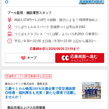
◎
な
入
プール監視・施設運営スタッフ
者
勤
時給1,074円〜1,114円 ※経験・能力による *--時間帯加給あり--*
由
つくばウェルネスパーク 茨城県つくば市山木1562
勤
つくばエクスプレス「つくば駅」よりバス約20分 ◎車通勤OK ◎
平日／9:30〜22:00 土日祝／8:30〜22:00 上記から週2日〜・1日
応募締め切り2026/08/26 23:59まで
応募画面へ進む
キープ
かんたん3ステップ！
茨城県すべて
即日勤務OK
正社員
菱化ロジテック株式会社 鹿島支店
三菱ケミカル物流100％出資企業で安定感抜群
◎待遇・福利厚生も充実！新たな環境で活躍し
ませんか！
少
製品充填および入出荷業務
入