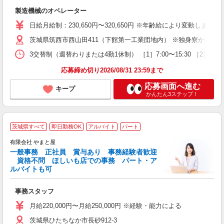
育
製造機械のオペレーター
入
ク
日給月給制：230,650円〜320,650円 ※年齢給により変動します。
日
茨城県筑西市西山田411（下館第一工業団地内） ※独身寮からの通
寮
3交替制（週替わりまたは4勤1休制） ［1］7:00〜15:30 ［2］15:00
応募締め切り2026/08/31 23:59まで
応募画面へ進む
キープ
かんたん3ステップ！
茨城県すべて
即日勤務OK
アルバイト
パート
有限会社 やまと屋
一般事務 正社員 賞与あり 事務経験者歓迎
資格不問 ほしいも店での事務 パート・ア
ルバイトも可
パ
事務スタッフ
入
女
月給220,000円〜月給250,000円 ※経験・能力による
収
茨城県ひたちなか市長砂912-3
（