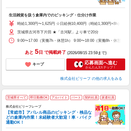
っ
待
生活雑貨を扱う倉庫内でのピッキング・仕分け作業
入
た
時給1,300円〜1,625円 ☆日給例10,400円（時給1,300円×8h） 
第
茨城県古河市下片田 ★「古河駅」より車で20分
ブ
払
9:00〜17:00（実働7h・休憩1h） 9:00〜18:00（実働8h・
由
車
5
あと
日
で掲載終了
(2026/08/15 23:59まで)
応募画面へ進む
キープ
かんたん3ステップ！
株式会社ビリーフ
の他の求人をみる
茨城県すべて
即日勤務OK
アルバイト
パート
契約社員
派遣社員
株式会社ビリーフレーブ
【常総市】アパレル商品のピッキング・検品な
☆
どの倉庫内作業！未経験者大歓迎！車・バイク
歓
通勤OK！