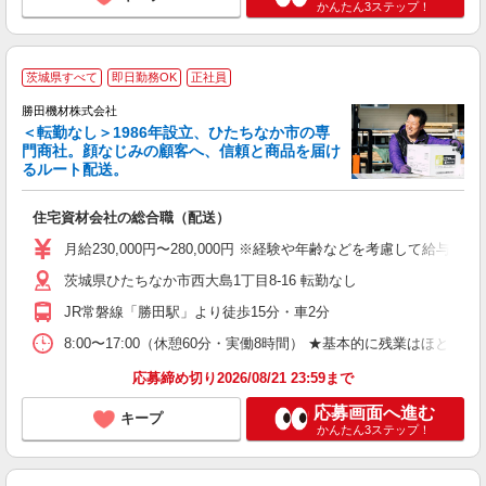
かんたん3ステップ！
茨城県すべて
即日勤務OK
正社員
勝田機材株式会社
＜転勤なし＞1986年設立、ひたちなか市の専
門商社。顔なじみの顧客へ、信頼と商品を届け
るルート配送。
な
な
住宅資材会社の総合職（配送）
入
ナ
月給230,000円〜280,000円 ※経験や年齢などを考慮して給与を決
勤
茨城県ひたちなか市西大島1丁目8-16 転勤なし
貯
JR常磐線「勝田駅」より徒歩15分・車2分
8:00〜17:00（休憩60分・実働8時間） ★基本的に残業は
応募締め切り2026/08/21 23:59まで
応募画面へ進む
キープ
かんたん3ステップ！