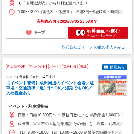
グ
★「市川塩浜駅」から無料送迎バスあり
残
9:00〜18:00（実働8h・休憩1h） ※週3日〜勤務OK・時間固
応募締め切り2026/09/05 23:59まで
応募画面へ進む
キープ
かんたん3ステップ！
株式会社ビリーフ
の他の求人をみる
即日勤務OK
アルバイト
パート
契約社員
嘱託
動画あり
社
シンテイ警備株式会社 成田支社
支
【イベント警備】成田周辺のイベント会場／駐
せ
車場・交通誘導／週1日〜OK／短期でもOK／
入
入社祝金あり
場
者
イベント・駐車場警備
歓
～
日勤：日給10,500円〜 ※勤務日数による 精勤手当1,000円/
の
日
成田市、富里市の大型商業施設 その他にも、近隣に勤務地多数あ
内
［1］9:00〜18:00 ［2］10:00〜19:00 ※希望の時