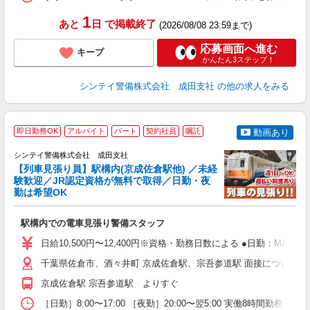
1
あと
日
で掲載終了
(2026/08/08 23:59まで)
応募画面へ進む
キープ
かんたん3ステップ！
シンテイ警備株式会社 成田支社
の他の求人をみる
即日勤務OK
アルバイト
パート
契約社員
嘱託
動画あり
シンテイ警備株式会社 成田支社
【列車見張り員】駅構内(京成佐倉駅他) ／未経
験歓迎／JR認定資格が無料で取得／日勤・夜
勤は希望OK
任
入
駅構内での電車見張り警備スタッフ
場
者
日給10,500円〜12,400円※資格・勤務日数による ●日勤：MAX日
歓
～
千葉県佐倉市、酒々井町 京成佐倉駅、宗吾参道駅 面接について ・成
の
京成佐倉駅 宗吾参道駅 よりすぐ
日
内
［日勤］8:00〜17:00 ［夜勤］20:00〜翌5:00 実働8時