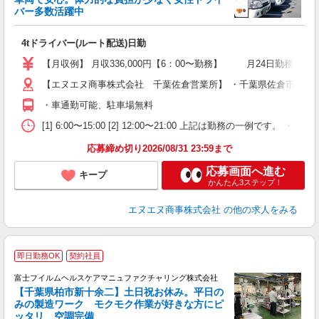
バー多数活躍中
の
入
4tドライバー(ルート配送)日勤
活
以
【月収例】 月収336,000円【6：00〜勤務】 月24日勤務+残業
【エヌエヌ商事株式会社 千葉佐倉営業所】 ・千葉県佐倉市六崎167
制
・車通勤可能、駐車場無料
[1] 6:00〜15:00 [2] 12:00〜21:00 上記は勤務の一例で
応募締め切り2026/08/31 23:59まで
応募画面へ進む
キープ
かんたん3ステップ！
エヌエヌ商事株式会社
の他の求人をみる
即日勤務OK
契約社員
富士フイルムヘルスケアマニュファクチャリング株式会社
【千葉県柏市新十余二】土日祝お休み。平日の
入
みの製造ワーク モクモク作業が好きな方にピ
週
ッタリ 空調完備