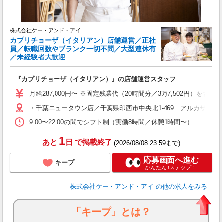
ブ
株式会社ケー・アンド・アイ
カプリチョーザ（イタリアン）店舗運営／正社
員／転職回数やブランク一切不問／大型連休有
／未経験者大歓迎
『カプリチョーザ（イタリアン）』の店舗運営スタッフ
月給287,000円〜 ※固定残業代（20時間分／3万7,502円
・千葉ニュータウン店／千葉県印西市中央北1-469 アルカサール
9:00〜22:00の間でシフト制（実働8時間／休憩1時間〜）
1
あと
日
で掲載終了
(2026/08/08 23:59まで)
応募画面へ進む
キープ
かんたん3ステップ！
株式会社ケー・アンド・アイ
の他の求人をみる
「キープ」とは？