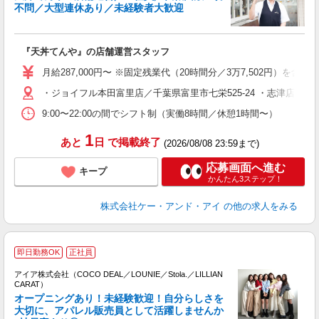
不問／大型連休あり／未経験者大歓迎
『天丼てんや』の店舗運営スタッフ
月給287,000円〜 ※固定残業代（20時間分／3万7,502円
・ジョイフル本田富里店／千葉県富里市七栄525-24 ・志津店／
9:00〜22:00の間でシフト制（実働8時間／休憩1時間〜）
1
あと
日
で掲載終了
(2026/08/08 23:59まで)
応募画面へ進む
キープ
かんたん3ステップ！
株式会社ケー・アンド・アイ
の他の求人をみる
即日勤務OK
正社員
アイア株式会社（COCO DEAL／LOUNIE／Stola.／LILLIAN
CARAT）
オープニングあり！未経験歓迎！自分らしさを
大切に、アパレル販売員として活躍しませんか