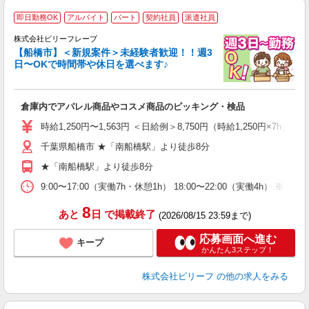
即日勤務OK
アルバイト
パート
契約社員
派遣社員
仕
中
株式会社ビリーフレーブ
【船橋市】＜新規案件＞未経験者歓迎！！週3
い
日〜OKで時間帯や休日を選べます♪
入
り
女
倉庫内でアパレル商品やコスメ商品のピッキング・検品
ド
い
時給1,250円〜1,563円 ＜日給例＞8,750円（時給1,250円×7h） 
由
千葉県船橋市 ★「南船橋駅」より徒歩8分
自
★「南船橋駅」より徒歩8分
9:00〜17:00（実働7h・休憩1h） 18:00〜22:00（実働4h） 
8
あと
日
で掲載終了
(2026/08/15 23:59まで)
応募画面へ進む
キープ
かんたん3ステップ！
株式会社ビリーフ
の他の求人をみる