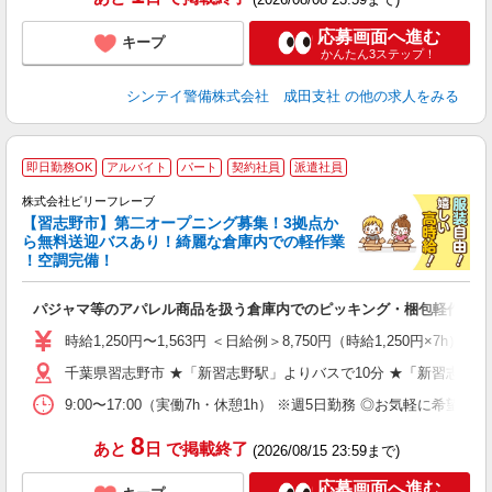
応募画面へ進む
キープ
かんたん3ステップ！
シンテイ警備株式会社 成田支社
の他の求人をみる
即日勤務OK
アルバイト
パート
契約社員
派遣社員
8
費
株式会社ビリーフレーブ
【習志野市】第二オープニング募集！3拠点か
待
ら無料送迎バスあり！綺麗な倉庫内での軽作業
入
！空調完備！
た
第
パジャマ等のアパレル商品を扱う倉庫内でのピッキング・梱包軽作業
ブ
収
時給1,250円〜1,563円 ＜日給例＞8,750円（時給1,250円×7h） 
制
千葉県習志野市 ★「新習志野駅」よりバスで10分 ★「新習志野
プ
め
9:00〜17:00（実働7h・休憩1h） ※週5日勤務 ◎お気軽に希
8
あと
日
で掲載終了
(2026/08/15 23:59まで)
応募画面へ進む