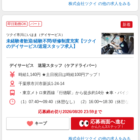
株式会社ツクイ
の他の求人をみる
即日勤務OK
パート
新着
ツクイ市川にいはま（デイサービス）
未経験者歓迎/経験不問/研修制度充実【ツクイ
のデイサービス/送迎スタッフ求人】
各
デイサービス 送迎スタッフ（ケアドライバー）
入
り
時給1,140円 ★土日祝日は時給100円アップ！
リ
ー
千葉県市川市新浜1-24-14
O
・東京メトロ東西線「行徳駅」から徒歩約14分 ★車・バイク・自
な
（1）07:40〜09:40（休憩なし） （2）16:00〜18:30
髪
応募締め切り2026/08/20 23:59まで
応募画面へ進む
キープ
かんたん3ステップ！
株式会社ツクイ
の他の求人をみる