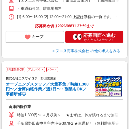
【エヌエヌ商事株式会社 千葉佐倉営業所】 ・千葉県佐倉市六崎167
制
・車通勤可能、駐車場無料
[1] 6:00〜15:00 [2] 12:00〜21:00 上記は勤務の一例で
応募締め切り2026/08/31 23:59まで
応募画面へ進む
キープ
かんたん3ステップ！
エヌエヌ商事株式会社
の他の求人をみる
即日勤務OK
アルバイト
パート
め
株式会社エスワイロジ 野田営業所
オープニングスタッフ／大量募集／時給1,300
円〜／倉庫内軽作業／週1日〜・副業もOK／
事前研修◎
を
倉庫内軽作業
入
験
時給1,300円〜 ＜月収例＞ ★まずは、体が慣れるまで無理なくスター
歓
千葉県野田市中里字光浄寺3078-2 ★車通勤可（無料駐車場完備）
～
務