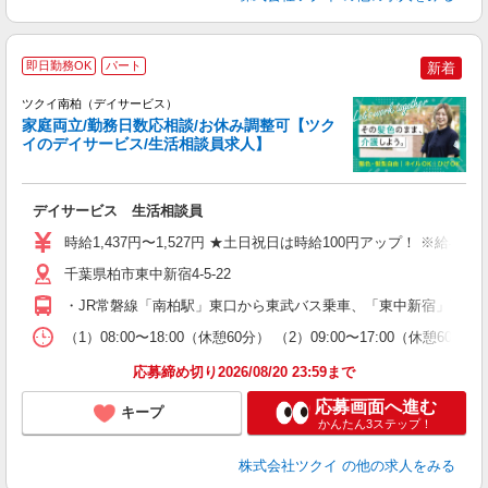
即日勤務OK
パート
新着
ツクイ南柏（デイサービス）
家庭両立/勤務日数応相談/お休み調整可【ツク
イのデイサービス/生活相談員求人】
各
デイサービス 生活相談員
入
り
時給1,437円〜1,527円 ★土日祝日は時給100円アップ！ ※給
リ
ー
千葉県柏市東中新宿4-5-22
O
・JR常磐線「南柏駅」東口から東武バス乗車、「東中新宿」下車徒
な
（1）08:00〜18:00（休憩60分） （2）09:00〜17:00（休
髪
応募締め切り2026/08/20 23:59まで
応募画面へ進む
キープ
かんたん3ステップ！
株式会社ツクイ
の他の求人をみる