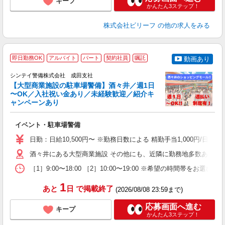
キープ
かんたん3ステップ！
株式会社ビリーフ
の他の求人をみる
即日勤務OK
アルバイト
パート
契約社員
嘱託
動画あり
社
シンテイ警備株式会社 成田支社
支
【大型商業施設の駐車場警備】酒々井／週1日
せ
〜OK／入社祝い金あり／未経験歓迎／紹介キ
入
ャンペーンあり
場
者
イベント・駐車場警備
主
躍
日勤：日給10,500円〜 ※勤務日数による 精勤手当1,000円/
額
期
酒々井にある大型商業施設 その他にも、近隣に勤務地多数あり。
間
［1］9:00〜18:00 ［2］10:00〜19:00 ※希望の時
1
あと
日
で掲載終了
(2026/08/08 23:59まで)
応募画面へ進む
キープ
かんたん3ステップ！