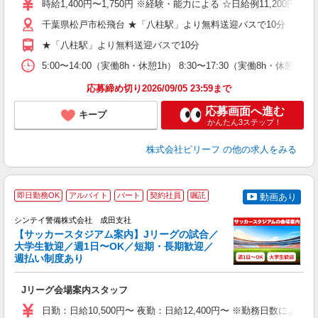
時給1,400円〜1,750円 ※経験・能力による ☆日給例11,200円（時給1
ブ
千葉県松戸市松飛台 ★「八柱駅」より無料送迎バスで10分
払
髭
★「八柱駅」より無料送迎バスで10分
通
費
5:00〜14:00（実働8h・休憩1h） 8:30〜17:30（実働8h・休憩1
応募締め切り2026/09/05 23:59まで
応募画面へ進む
キープ
かんたん3ステップ！
株式会社ビリーフ
の他の求人をみる
即日勤務OK
アルバイト
パート
契約社員
嘱託
動画あり
シンテイ警備株式会社 成田支社
【サッカースタジアム案内】Jリーグの試合／
大学生歓迎／週1日〜OK／短期・長期歓迎／
週払い制度あり
■
Jリーグ会場案内スタッフ
入
場
日勤：日給10,500円〜 夜勤：日給12,400円〜 ※勤務日数に
者