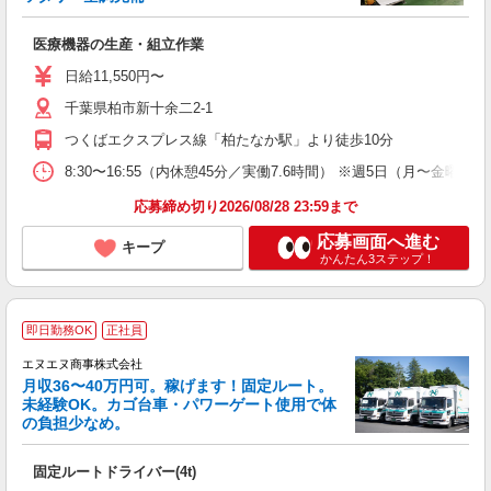
自
取
医療機器の生産・組立作業
日給11,550円〜
千葉県柏市新十余二2-1
つくばエクスプレス線「柏たなか駅」より徒歩10分
8:30〜16:55（内休憩45分／実働7.6時間） ※週5日（月〜
応募締め切り2026/08/28 23:59まで
応募画面へ進む
キープ
かんたん3ステップ！
即日勤務OK
正社員
エヌエヌ商事株式会社
月収36〜40万円可。稼げます！固定ルート。
未経験OK。カゴ台車・パワーゲート使用で体
の負担少なめ。
運
入
固定ルートドライバー(4t)
活