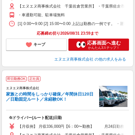
以
【エヌエヌ商事株式会社 千葉佐倉営業所】 ・千葉県佐倉市六崎167
制
・車通勤可能、駐車場無料
[1] 0:00〜9:00 [2] 15:00〜0:00 上記は勤務の一例です
応募締め切り2026/08/31 23:59まで
応募画面へ進む
キープ
かんたん3ステップ！
エヌエヌ商事株式会社
の他の求人をみる
即日勤務OK
正社員
エヌエヌ商事株式会社
家族との時間をしっかり確保／年間休日120日
／日勤固定ルート／未経験OK！
介
4tドライバー(ルート配送)日勤
入
活
【月収例】 月収336,000円【6：00〜勤務】 月24日勤務+残業
以