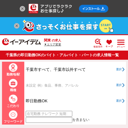
関東
の求人
▼エリア変更
千葉県の即日勤務OKのバイト・アルバイト・パートの求人情報一覧
千葉市すべて、千葉市以外すべて
選択
勤務地/駅
未設定
例）食品、事務、アパレル
選択
職種
即日勤務OK
選択
こだわり
を含まない
フリーワード