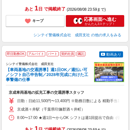
1
あと
日
で掲載終了
(2026/08/08 23:59まで)
応募画面へ進む
キープ
かんたん3ステップ！
シンテイ警備株式会社 成田支社
の他の求人をみる
即日勤務OK
アルバイト
パート
契約社員
嘱託
動画あり
し
シンテイ警備株式会社 成田支社
【車両基地の交通誘導】週1日OK／週払い可
／シフト自己申告制／2028年完成に向けた工
事警備の仕事
日
3.
京成車両基地の拡充工事の交通誘導スタッフ
入
場
日勤：日給11,500円〜13,400円 ※勤務日数による 精勤手当
者
歓
京成酒々井駅（千葉県印旛郡酒々井町）
～
8:00〜17:00 ★週1日〜からOK シフトは週1回提出で自由
O
ヶ
1
あと
日
で掲載終了
0.
(2026/08/08 23:59まで)