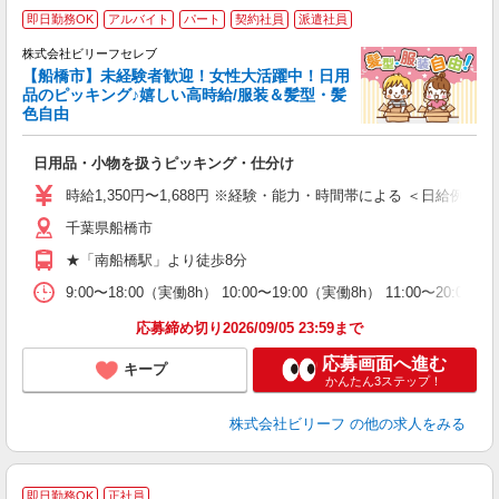
即日勤務OK
アルバイト
パート
契約社員
派遣社員
株式会社ビリーフセレブ
に
【船橋市】未経験者歓迎！女性大活躍中！日用
く
品のピッキング♪嬉しい高時給/服装＆髪型・髪
色自由
軽
入
日用品・小物を扱うピッキング・仕分け
た
第
時給1,350円〜1,688円 ※経験・能力・時間帯による ＜日給例＞10,800
ブ
千葉県船橋市
払
げ
★「南船橋駅」より徒歩8分
支
9:00〜18:00（実働8h） 10:00〜19:00（実働8h） 11:00〜20:
応募締め切り2026/09/05 23:59まで
応募画面へ進む
キープ
かんたん3ステップ！
株式会社ビリーフ
の他の求人をみる
即日勤務OK
正社員