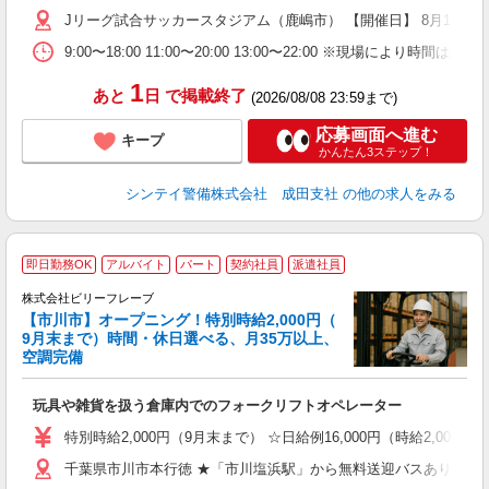
歓
Jリーグ試合サッカースタジアム（鹿嶋市） 【開催日】 8月15日（
～
9:00〜18:00 11:00〜20:00 13:00〜22:00
の
日
1
あと
日
で掲載終了
が
(2026/08/08 23:59まで)
応募画面へ進む
キープ
かんたん3ステップ！
シンテイ警備株式会社 成田支社
の他の求人をみる
即日勤務OK
アルバイト
パート
契約社員
派遣社員
株式会社ビリーフレーブ
イ
【市川市】オープニング！特別時給2,000円（
9月末まで）時間・休日選べる、月35万以上、
し
空調完備
入
た
玩具や雑貨を扱う倉庫内でのフォークリフトオペレーター
第
ブ
特別時給2,000円（9月末まで） ☆日給例16,000円（時給2,000円×
収
千葉県市川市本行徳 ★「市川塩浜駅」から無料送迎バスあり
シ