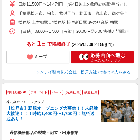
い
日給11,500円〜14,474円 （週4日以上の勤務の精勤手当として日給
千葉県松戸市、柏市、我孫子市、野田市、流山市、鎌ケ谷市 松戸
研
松戸駅 上本郷駅 北松戸駅 松戸新田駅 みのり台駅 柏駅 よ
［日勤］08:00〜17:00 ［夜勤］20:00〜翌5:00 実働8
1
あと
日
で掲載終了
(2026/08/08 23:59まで)
応募画面へ進む
キープ
かんたん3ステップ！
シンテイ警備株式会社 松戸支社
の他の求人をみる
即日勤務OK
アルバイト
パート
契約社員
派遣社員
株式会社ビリーフクラブ
ま
【松戸市】新規オープニング大募集！！未経験
●
大歓迎！！！時給1,400円〜1,750円！無料送
迎あり！
待
入
通信機器部品の製造・組立・出庫作業
た
第