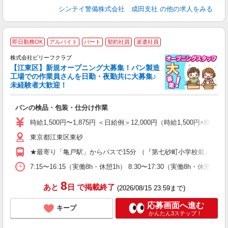
シンテイ警備株式会社 成田支社
の他の求人をみる
即日勤務OK
アルバイト
パート
契約社員
派遣社員
株式会社ビリーフクラブ
堂
【江東区】新規オープニング大募集！パン製造
働
工場での作業員さんを日勤・夜勤共に大募集♪
軽
未経験者大歓迎！
入
た
パンの検品・包装・仕分け作業
第
ブ
時給1,500円〜1,875円 ＜日給例＞12,000円（時給1,500円×8H）
収
東京都江東区東砂
型
め
★最寄り「亀戸駅」からバスで15分 （『第七砂町小学校前』より
7:15〜16:15（実働8h・休憩1h） 8:30〜17:30（実働8h・休憩
8
あと
日
で掲載終了
(2026/08/15 23:59まで)
応募画面へ進む
キープ
かんたん3ステップ！