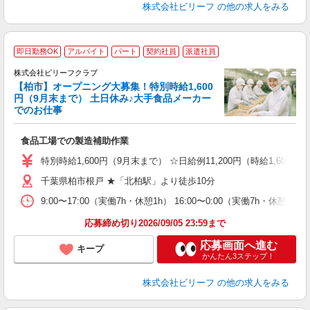
株式会社ビリーフ
の他の求人をみる
即日勤務OK
アルバイト
パート
契約社員
派遣社員
株式会社ビリーフクラブ
安
【柏市】オープニング大募集！特別時給1,600
円（9月末まで） 土日休み♪大手食品メーカー
でのお仕事
だ
入
食品工場での製造補助作業
た
第
特別時給1,600円（9月末まで） ☆日給例11,200円（時給1,600円×
ブ
千葉県柏市根戸 ★「北柏駅」より徒歩10分
払
タ
9:00〜17:00（実働7h・休憩1h） 16:00〜0:00（実働7h・休憩1h
未
応募締め切り2026/09/05 23:59まで
応募画面へ進む
キープ
かんたん3ステップ！
株式会社ビリーフ
の他の求人をみる