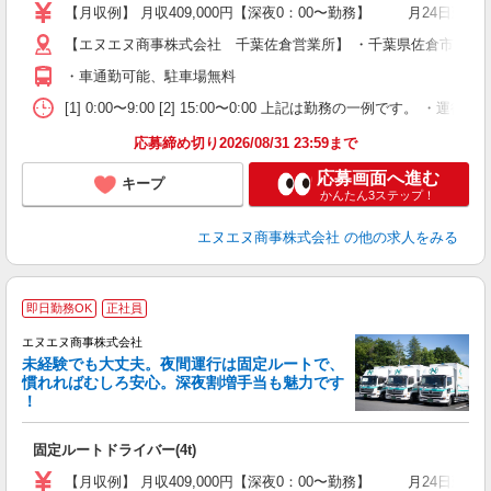
以
【月収例】 月収409,000円【深夜0：00〜勤務】 月24日勤務+
【エヌエヌ商事株式会社 千葉佐倉営業所】 ・千葉県佐倉市六崎167
制
・車通勤可能、駐車場無料
[1] 0:00〜9:00 [2] 15:00〜0:00 上記は勤務の一例です
応募締め切り2026/08/31 23:59まで
応募画面へ進む
キープ
かんたん3ステップ！
エヌエヌ商事株式会社
の他の求人をみる
即日勤務OK
正社員
エヌエヌ商事株式会社
未経験でも大丈夫。夜間運行は固定ルートで、
慣れればむしろ安心。深夜割増手当も魅力です
！
高
固定ルートドライバー(4t)
入
活
【月収例】 月収409,000円【深夜0：00〜勤務】 月24日勤務+