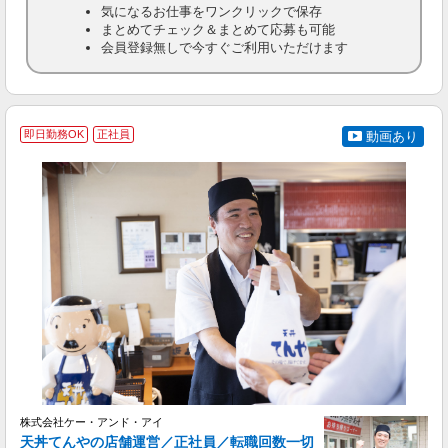
気になるお仕事をワンクリックで保存
まとめてチェック＆まとめて応募も可能
会員登録無しで今すぐご利用いただけます
即日勤務OK
正社員
動画あり
を
入
者
ル
a
勤
ブ
株式会社ケー・アンド・アイ
天丼てんやの店舗運営／正社員／転職回数一切