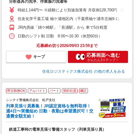
分析器具の洗浄、作業服の洗濯等
業
給
時給1,144円〜 ※経験により別途加算有 月収例128,700円 （時給1,14
格
住友化学千葉工場 袖ケ浦地区内（千葉県袖ケ浦市北袖9-1）
JR内房線「姉ケ崎駅」「長浦駅」から 車で5分程度
日勤のシフト制 日勤 8:00〜16:30（休憩60分）
応募締め切り2026/09/03 23:59まで
応募画面へ進む
キープ
かんたん3ステップ！
住化ロジスティクス株式会社
の他の求人をみる
即日勤務OK
アルバイト
パート
契約社員
嘱託
シンテイ警備株式会社 松戸支社
列車見張り員募集！JR認定資格を無料取得！
収
週4日〜実働短め 日勤・夜勤は希望選択可！交
通費全額支給！
て
即
鉄道工事時の電車見張り警備スタッフ（列車見張り員）
～