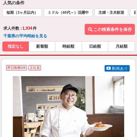
人気の条件
短期（3ヶ月以内）
ミドル（40代～）活躍中
主婦・主夫歓迎
求人件数 :
1,934
件
この検索条件を保存
千葉県の平均時給を見る
指定なし
新着順
時給順
日給順
月給順
即日勤務OK
正社員
動画あり
を
入
者
ル
a
勤