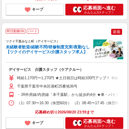
応募画面へ進む
キープ
かんたん3ステップ！
即日勤務OK
パート
新着
ツクイ千葉みなと町（デイサービス）
未経験者歓迎/経験不問/研修制度充実/夜勤なし
【ツクイのデイサービス/介護スタッフ求人】
各
デイサービス 介護スタッフ（ケアクルー）
入
り
時給1,170円〜1,270円 ★土日祝日は時給100円アップ！ ※給
リ
ー
千葉県千葉市中央区港町25番地36号
O
・JR外房線/内房線「本千葉駅」から徒歩約4分 ★車・バイク・
な
（1）07:30〜16:30（休憩60分） （2）08:45〜17:45
髪
応募締め切り2026/08/20 23:59まで
応募画面へ進む
キープ
かんたん3ステップ！