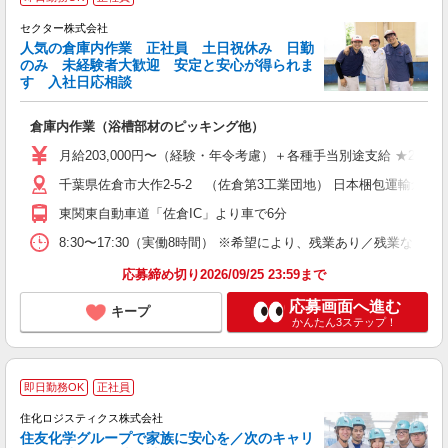
セクター株式会社
人気の倉庫内作業 正社員 土日祝休み 日勤
欲
のみ 未経験者大歓迎 安定と安心が得られま
す 入社日応相談
倉庫内作業（浴槽部材のピッキング他）
入
迎
月給203,000円〜（経験・年令考慮）＋各種手当別途支給 ★22歳 
ー
千葉県佐倉市大作2-5-2 （佐倉第3工業団地） 日本梱包運輸倉
通
東関東自動車道「佐倉IC」より車で6分
格
8:30〜17:30（実働8時間） ※希望により、残業あり／残業なしを
応募締め切り2026/09/25 23:59まで
応募画面へ進む
キープ
かんたん3ステップ！
即日勤務OK
正社員
住化ロジスティクス株式会社
住友化学グループで家族に安心を／次のキャリ