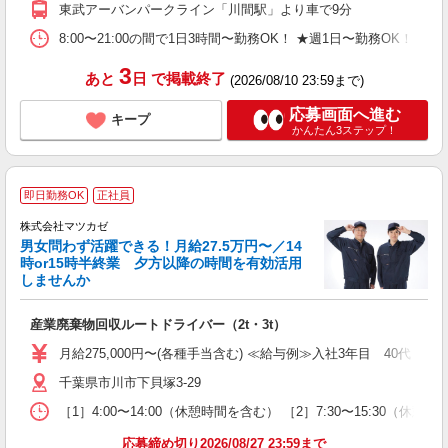
東武アーバンパークライン「川間駅」より車で9分
日
平
8:00〜21:00の間で1日3時間〜勤務OK！ ★週1日〜勤務OK！ 
タ
3
あと
日
で掲載終了
(2026/08/10 23:59まで)
応募画面へ進む
キープ
かんたん3ステップ！
★
即日勤務OK
正社員
株式会社マツカゼ
男女問わず活躍できる！月給27.5万円〜／14
ゼ
時or15時半終業 夕方以降の時間を有効活用
しませんか
公
産業廃棄物回収ルートドライバー（2t・3t）
入
経
月給275,000円〜(各種手当含む) ≪給与例≫入社3年目 40代 年
ー
千葉県市川市下貝塚3-29
通
社
［1］4:00〜14:00（休憩時間を含む） ［2］7:30〜15:30（休憩
応募締め切り2026/08/27 23:59まで