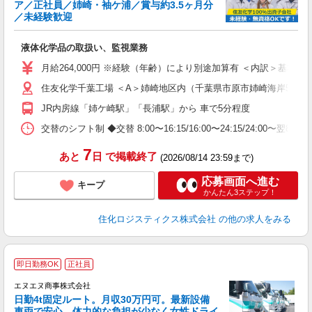
ア／正社員／姉崎・袖ケ浦／賞与約3.5ヶ月分
／未経験歓迎
業
液体化学品の取扱い、監視業務
入
り
月給264,000円 ※経験（年齢）により別途加算有 ＜内訳＞基本給214,
フ
住友化学千葉工場 ＜A＞姉崎地区内（千葉県市原市姉崎海岸5-1） 
ナ
ー
JR内房線「姉ケ崎駅」「長浦駅」から 車で5分程度
交替のシフト制 ◆交替 8:00〜16:15/16:00〜24:15/24:00〜翌
テ
7
あと
日
で掲載終了
(2026/08/14 23:59まで)
応募画面へ進む
キープ
かんたん3ステップ！
住化ロジスティクス株式会社
の他の求人をみる
即日勤務OK
正社員
エヌエヌ商事株式会社
ジ
日勤4t固定ルート。月収30万円可。最新設備
車両で安心。体力的な負担が少なく女性ドライ