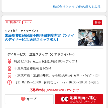
株式会社ツクイ
の他の求人をみる
即日勤務OK
パート
新着
ツクイ臼井（デイサービス）
未経験者歓迎/経験不問/研修制度充実【ツクイ
のデイサービス/送迎スタッフ求人】
各
デイサービス 送迎スタッフ（ケアドライバー）
入
り
時給1,140円 ★土日祝日は時給100円アップ！
リ
ー
千葉県佐倉市稲荷台1-22-4
O
・京成本線「京成臼井駅」から徒歩約5分 ★車・バイク・自転車
な
（1）07:15〜10:00（休憩なし） （2）16:00〜18:00
髪
応募締め切り2026/08/20 23:59まで
応募画面へ進む
キープ
かんたん3ステップ！