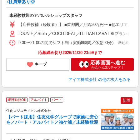
♪社員寮あり◎
と
入
未経験歓迎のアパレルショップスタッフ
迎
【店長候補（経験者）】 ■首都圏／月給30万円〜 ■他エリア／月給25万
型
LOUNIE／Stola.／COCO DEAL／LILLIAN 
9:30〜21:00の間でシフト制（実働8時間／休憩90分） ※勤務時
り
応募締め切り2026/11/30 23:59まで
応募画面へ進む
キープ
かんたん3ステップ！
アイア株式会社
の他の求人をみる
即日勤務OK
アルバイト
パート
新着
住化ロジスティクス株式会社
【パート採用】住友化学グループで家族に安心
業
を／パート・アルバイト／袖ケ浦／未経験歓迎
入
経
O